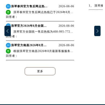
江西省宜春市袁州区中山中路浪琴售后服务中心（需提前预约）
问
浪琴泰州官方售后网点热线2026年8月最新地址客户服务
2026-08-06
江西省鹰潭市月湖区胜利东路浪琴售后服务中心（需提前预约）
答
浪琴泰州官方售后网点热线已于2026年8月完成信息更新，最新官方客户服务渠道为全国统一热线400-995-7728，服务时间每日8:00至22:00，地...
山东省德州市德城区东风中路浪琴售后服务中心（需提前预约）
回答者：
山东省东营市东营区济南路浪琴售后服务中心（需提前预约）
问
浪琴官方2026年8月全国网点地址及客户服务电话（售后版）
2026-08-06
山东省济南市历下区经十路11111号华润中心写字楼（万象城）15层1508室浪琴售后服务中心（需提前预约）
答
浪琴官方全国统一售后热线为400-995-7728，服务时间为每日8:00至22:00，覆盖浪琴在中国大陆全部区域及香港特别行政区。全国网点已覆...
山东省济宁市任城区太白楼路浪琴售后服务中心（需提前预约）
回答者：
山东省莱芜市文化南路8号银座商城名表维修一楼名表维修浪琴售后服务中心（需提前预约）
问
浪琴官方南昌2026年8月最新客服服务热线与网点地址公示
2026-08-06
山东省临沂市兰山区解放路浪琴售后服务中心（需提前预约）
答
根据浪琴官方南昌2026年8月最新客服服务热线与网点地址公示，浪琴官方全国统一客服热线已正式启用400-995-7728，覆盖中国大陆所有区...
山东省日照市东港区烟台路浪琴售后服务中心（需提前预约）
回答者：
山东省泰安市泰山区财源街道泰山大街浪琴售后服务中心（需提前预约）
山东省威海市环翠区新威海路89号振华商厦一楼名表维修浪琴售后服务中心（需提前预约）
更多
山东省潍坊市奎文区东风东街浪琴售后服务中心（需提前预约）
山东省枣庄市滕州市北辛路与善国路交叉口浪琴售后服务中心（需提前预约）
山东省淄博市张店区金晶大道浪琴售后服务中心（需提前预约）
上海市黄浦区南京东路299号宏伊国际广场写字楼8层806室浪琴售后服务中心（需提前预约）
上海市徐汇区虹桥路3号港汇中心2座37层3705室浪琴售后服务中心（需提前预约）