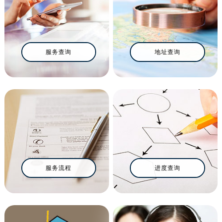
金华市金东区东市南街777号金华万达广场写字楼4号楼22层2209室（需提前预约）
绍兴市越城区胜利东路379号世茂天际中心写字楼8层805室（需提前预约）
嘉兴市南湖区广益路705号嘉兴世界贸易中心写字楼A座13层1304室（需提前预约）
南昌市红谷滩新区红谷中大道998号绿地双子塔（中央广场）A1座办公楼14层07室（需提前预约）
服务查询
地址查询
济南市历下区经十路11111号华润中心写字楼（万象城）15层1508室（需提前预约）
广州市天河区天河路230号万菱汇国际中心写字楼A塔7层704室（需提前预约）
广州市越秀区环市东路371-375号世界贸易中心大厦南塔写字楼15层07室（需提前预约）
深圳市罗湖区深南东路5001号华润大厦写字楼17层1701室（需提前预约）
惠州市惠城区江北文昌一路7号华贸大厦写字楼1座30层05室（需提前预约）
厦门市思明区湖滨东路95号华润大厦写字楼B座11层1104室（需提前预约）
福州市鼓楼区五四路128-1号恒力城写字楼15层03室（需提前预约）
成都市锦江区人民东路6号SAC东原中心写字楼24层2406B室（需提前预约）
服务流程
进度查询
重庆市江北区观音桥步行街2号融恒时代广场写字楼9层902室（需提前预约）
长沙市芙蓉区定王台街道建湘路393号世茂环球金融中心写字楼（芙蓉广场）10层13室（需提前预约）
郑州市二七区铭功路10号华润大厦写字楼29层2905室（需提前预约）
太原市迎泽区解放路15号亨得利名表服务中心（品牌授权店）3层整层（需提前预约）