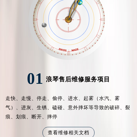
烟台市芝罘区胜利路139号万达金融中心A座907室（需提前预约）
长春市朝阳区西安大路727号中银大厦A座(旺进大厦)18层09室（需提前预约）
贵阳市南明区都司高架桥路33号亨特国际金融中心14楼14D（需提前预约）
昆明市盘龙区北京路928号同德昆明广场写字楼10层06室（需提前预约）
石家庄市长安区中山东路39号勒泰中心写字楼B座13层07室（需提前预约）
西安市碑林区南关正街88号华侨城长安国际中心E座6楼10室（需提前预约）
海口市龙华区金贸东路5号海口华润大厦B座17层1707室（需提前预约）
唐山市路南区新华东道100号万达广场写字楼A座10层1002室（需提前预约）
台州市椒江区东海大道1800号腾达中心东1幢20楼2002室（需提前预约）
01
浪琴售后维修服务项目
内蒙古自治区呼和浩特市玉泉区大学西街70号华润万象城写字楼（鄂尔多斯大厦）23层2326室（需提前预约）
甘肃省兰州市七里河区西津西路16号兰州中心写字楼21层2102室（需提前预约）
重庆市解放碑渝中区民权路28号英利国际金融中心写字楼20层01室（需提前预约）
走快、走慢、停走、偷停、进水、起雾（水汽、雾
黑龙江省大庆市萨尔图区会战大街浪琴售后服务中心（需提前预约）
气）、进灰、生锈、磕碰、意外摔坏等导致的破碎、裂
黑龙江省鹤岗市向阳区红军路浪琴售后服务中心（需提前预约）
痕、划痕、断开、摔停
黑龙江省黑河市爱辉区中央街浪琴售后服务中心（需提前预约）
黑龙江省鸡西市鸡冠区红军路浪琴售后服务中心（需提前预约）
查看维修相关文档