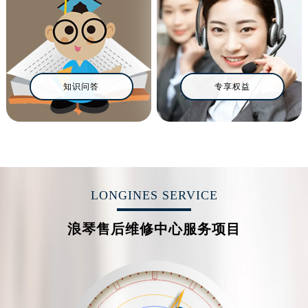
沈阳市沈河区中街路137号亨得利名表服务中心（品牌授权店）1层整层（需提前预约）
沈阳市沈河区中街路83号亨得利名表服务中心（品牌授权店）1层整层（需提前预约）
乌鲁木齐市天山区红山路26号时代广场（CCMALL）C座17层17-B（需提前预约）
温州市鹿城区锦绣路1067号置信广场10层1015室（需提前预约）
哈尔滨市道里区友谊西路600号富力中心T2座写字楼29层03室（需提前预约）
知识问答
专享权益
大连市中山区人民路15号国际金融大厦7层G室（需提前预约）
佛山市禅城区季华五路57号万科金融中心C座12层1205室（需提前预约）
东莞市东城街道鸿福东路1号民盈国贸中心T1写字楼9层907室（需提前预约）
无锡市梁溪区人民中路139号恒隆广场写字楼1座11层1104室（需提前预约）
南通市崇川区工农路57号圆融广场写字楼16层1603室（需提前预约）
LONGINES SERVICE
苏州市苏州工业园区星港街199号苏州中心办公楼C座22层08室（需提前预约）
武汉市江汉区解放大道686号世界贸易大厦38层09室（需提前预约）
浪琴售后维修中心服务项目
南宁市青秀区金湖路59号地王大厦12楼1224室（需提前预约）
合肥市蜀山区潜山路111号万象城华润大厦B座12楼03室（需提前预约）
泉州市丰泽区宝洲路729号浦西万达中心写字楼A座7楼709室（需提前预约）
青岛市南区山东路6号华润大厦B座22层04室（需提前预约）