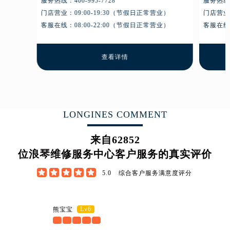
业）
服务热线：
400-995-7728
服务热线
安徽省黄山市屯溪区黄山西路浪琴售后服务中心（需提前预约）
业）
门店营业：09:00-19:30（节假日正常营业）
门店营业：
安徽省六安市金安区解放中路浪琴售后服务中心（需提前预约）
客服在线：08:00-22:00（节假日正常营业）
客服在线：
安徽省马鞍山市雨山区湖南西路浪琴售后服务中心（需提前预约）
安徽省宿州市埇桥区人民中路浪琴售后服务中心（需提前预约）
查看详情
安徽省铜陵市铜官区石城大道浪琴售后服务中心（需提前预约）
安徽省芜湖市镜湖区中山路步行街浪琴售后服务中心（需提前预约）
安徽省宣城市宣州区叠嶂西路浪琴售后服务中心（需提前预约）
福建省龙岩市新罗区九一南路浪琴售后服务中心（需提前预约）
LONGINES COMMENT
福建省南平市建阳区人民西路浪琴售后服务中心（需提前预约）
福建省宁德市蕉城区天湖东路浪琴售后服务中心（需提前预约）
来自
62852
福建省莆田市城厢区霞林街道荔华东大道浪琴售后服务中心（需提前预约）
位浪琴维修服务中心客户服务的真实评价
福建省三明市三元区东乾二路浪琴售后服务中心（需提前预约）





5.0
综合客户服务满意度评分
福建省漳州市龙文区步港路浪琴售后服务中心（需提前预约）
江苏省常州市新北区龙锦路1590号现代传媒中心5号楼10层1008室浪琴售后服务中心（需提前预约）
江苏省淮安市清江浦区淮海北路浪琴售后服务中心（需提前预约）
Lv6
熊宝宝
江苏省连云港市海州区通灌北路浪琴售后服务中心（需提前预约）