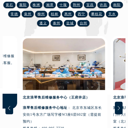
山西省吕梁市离石区永宁中路与建设街交叉口浪琴售后服务中心（需提前预约）
黄石
襄阳
株洲
湘潭
十堰
荆州
宜昌
许昌
南阳
山西省朔州市朔城区怡西路与鄯阳西街交汇处浪琴售后服务中心（需提前预约）
常德
泉州
柳州
桂林
惠州
西宁
攀枝花
天水
山西省忻州市忻府区和平东街与七一南路交叉口浪琴售后服务中心（需提前预约）
遵义
泰州
盐城
台州
山西省阳泉市郊区平阳东街与新城大道交叉口浪琴售后服务中心（需提前预约）
山西省运城市盐湖区河东街浪琴售后服务中心（需提前预约）
山西省长治市潞州区英雄中路浪琴售后服务中心（需提前预约）
山西省太原市迎泽区迎泽街道解放路15号亨得利名表维修授权店3楼浪琴售后服务中心（需提前预约）
天津市和平区赤峰道136号天津国际金融中心26层2603室浪琴售后服务中心（需提前预约）
安徽省安庆市迎江区人民路浪琴售后服务中心（需提前预约）
安徽省蚌埠市蚌山区淮河路浪琴售后服务中心（需提前预约）
安徽省亳州市谯城区魏武大道浪琴售后服务中心（需提前预约）
安徽省池州市贵池区长江路浪琴售后服务中心（需提前预约）
北京浪琴售后维修服务中心（王府井店）
北京浪琴
安徽省滁州市琅琊区南谯北路浪琴售后服务中心（需提前预约）
安徽省阜阳市颍州区颍州北路浪琴售后服务中心（需提前预约）
琴维修服
浪琴售后维修服务中心地址
： 北京市东城区东长
浪琴售后
安徽省淮北市相山区淮海路浪琴售后服务中心（需提前预约）
系客服。
安街1号东方广场写字楼W3座6层602室（需提前
门外大街
预约）
室（北京
安徽省淮南市田家庵区国庆中路浪琴售后服务中心（需提前预约）