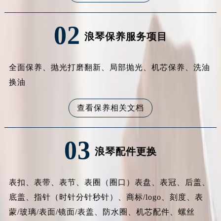
黑龙江省佳木斯市向阳区长安路浪琴售后服务中心（需提前预约）
黑龙江省牡丹江市东安区太平路浪琴售后服务中心（需提前预约）
02
黑龙江省七台河市桃山区大同街浪琴售后服务中心（需提前预约）
浪琴保养服务项目
黑龙江省齐齐哈尔市龙沙区龙华路浪琴售后服务中心（需提前预约）
黑龙江省双鸭山市尖山区新兴大街浪琴售后服务中心（需提前预约）
全面保养、抛光打磨翻新、局部抛光、机芯保养、洗油
黑龙江省绥化市北林区新华街与康庄路交叉口浪琴售后服务中心（需提前预约）
换油
黑龙江省伊春市伊美区通河路浪琴售后服务中心（需提前预约）
吉林省白城市洮北区明仁南街浪琴售后服务中心（需提前预约）
查看保养相关文档
吉林省白山市浑江区浑江大街浪琴售后服务中心（需提前预约）
吉林省吉林市船营区河南街浪琴售后服务中心（需提前预约）
03
吉林省辽源市龙山区人民大街浪琴售后服务中心（需提前预约）
浪琴配件更换
吉林省梅河口市新华街道梅河大街浪琴售后服务中心（需提前预约）
吉林省四平市铁东区紫气大路与南九经街交汇处浪琴售后服务中心（需提前预约）
表扣、表带、表节、表圈（圈口）表盘、表冠、后盖、
吉林省松原市宁江区五环大街浪琴售后服务中心（需提前预约）
底盖、指针（时针分针秒针）、商标/logo、刻度、表
吉林省通化市东昌区环通乡江南大街浪琴售后服务中心（需提前预约）
吉林省延边市延吉市解放路浪琴售后服务中心（需提前预约）
蒙/玻璃/表面/镜面/表盖、防水圈、机芯配件、螺丝