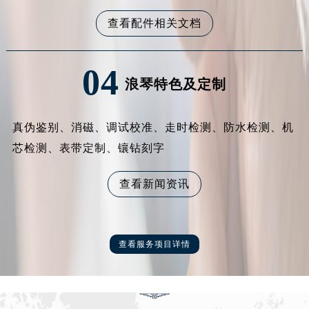
辽宁省鞍山市铁东区站前街浪琴售后服务中心（需提前预约）
查看配件相关文档
辽宁省本溪市平山区胜利路浪琴售后服务中心（需提前预约）
辽宁省朝阳市双塔区新华路浪琴售后服务中心（需提前预约）
辽宁省丹东市振兴区七经街浪琴售后服务中心（需提前预约）
04
浪琴特色及定制
辽宁省抚顺市新抚区东一路浪琴售后服务中心（需提前预约）
辽宁省阜新市海州区解放大街浪琴售后服务中心（需提前预约）
辽宁省葫芦岛市连山区中央路浪琴售后服务中心（需提前预约）
真伪鉴别、消磁、调试校准、走时检测、防水检测、机
辽宁省锦州市古塔区中央大街浪琴售后服务中心（需提前预约）
芯检测、表带定制、镶钻刻字
辽宁省辽阳市白塔区新运大街浪琴售后服务中心（需提前预约）
辽宁省盘锦市兴隆台区石油大街浪琴售后服务中心（需提前预约）
查看新闻资讯
辽宁省铁岭市银州区南马路浪琴售后服务中心（需提前预约）
辽宁省营口市站前区市府路与渤海大街交叉口浪琴售后服务中心（需提前预约）
辽宁省沈阳市沈河区中街路137号亨得利名表维修授权店1楼浪琴售后服务中心（需提前预约）
查看服务项目详情
辽宁省沈阳市沈河区中街路83号亨得利名表维修授权店1楼浪琴售后服务中心（需提前预约）
北京市朝阳区建国门外大街甲6号华熙国际中心D座11层1102室浪琴售后服务中心（北京总部）（需提前预约）
北京市东城区东长安街1号王府井东方广场W3座6层602室浪琴售后服务中心（需提前预约）