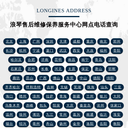
河北省保定市竞秀区朝阳北大街北国先天下浪琴售后服务中心（需提前预约）
LONGINES ADDRESS
内蒙古自治区阿拉善盟市左旗土尔扈特大街浪琴售后服务中心（需提前预约）
内蒙古自治区巴彦淖尔市临河区新华街浪琴售后服务中心（需提前预约）
浪琴售后维修保养服务中心网点电话查询
内蒙古自治区包头市青山区幸福路甲3号王府井百货名表维修浪琴售后服务中心（需提前预约）
内蒙古自治区赤峰市红山区哈达街浪琴售后服务中心（需提前预约）
北京
上海
广州
深圳
天津
成都
重庆
南京
郑州
内蒙古自治区鄂尔多斯市东胜区伊金霍洛街浪琴售后服务中心（需提前预约）
内蒙古自治区呼伦贝尔市海拉尔区中央街浪琴售后服务中心（需提前预约）
长沙
杭州
宁波
厦门
武汉
西安
大连
福州
贵阳
内蒙古自治区通辽市科尔沁区明仁大街浪琴售后服务中心（需提前预约）
哈尔滨
合肥
济南
昆明
南昌
南宁
青岛
沈阳
内蒙古自治区乌海市海勃湾区人民南路浪琴售后服务中心（需提前预约）
石家庄
苏州
长春
河北
太原
保定
唐山
邯郸
内蒙古自治区乌兰察布市集宁区恩和大街浪琴售后服务中心（需提前预约）
廊坊
昆山
广西
佛山
东莞
中山
德阳
绵阳
内蒙古自治区锡林郭勒盟市锡林浩特市光明街与额尔敦路交叉口浪琴售后服务中心（需提前预约）
齐齐哈尔
呼和浩特
吉林
无锡
芜湖
珠海
汕头
三亚
内蒙古自治区兴安盟市乌兰浩特市兴安大街浪琴售后服务中心（需提前预约）
海口
赣州
漳州
拉萨
青海
新疆
兰州
银川
大同
山西省大同市平城区迎宾街浪琴售后服务中心（需提前预约）
乌鲁木齐
赤峰
包头
阳泉
大庆
秦皇岛
沧州
张家口
山西省晋城市城区黄华街浪琴售后服务中心（需提前预约）
山西省晋中市榆次区顺城街浪琴售后服务中心（需提前预约）
温州
徐州
潍坊
九江
常州
嘉兴
南通
临沂
淮安
山西省临汾市尧都区解放路浪琴售后服务中心（需提前预约）
烟台
绍兴
亳州
舟山
扬州
金华
洛阳
岳阳
衡阳