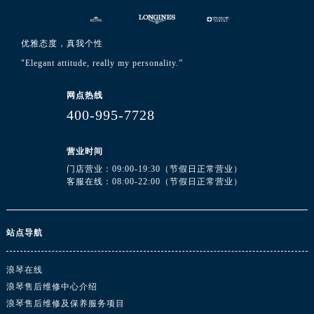
浙江省杭州市上城区钱江路1366号华润大厦A座5层503-5室浪琴售后服务中心（需提前预约）
浙江省湖州市吴兴区劳动路浪琴售后服务中心（需提前预约）
优雅态度，真我个性
浙江省嘉兴市南湖区广益路705号嘉兴世界贸易中心A座13层1304室浪琴售后服务中心（需提前预约）
"Elegant attitude, really my personality.”
浙江省金华市金东区东市南街777号金华万达广场4号楼22楼2209室浪琴售后服务中心（需提前预约）
浙江省丽水市莲都区解放街浪琴售后服务中心（需提前预约）
网点热线
浙江省宁波市江北区大闸南路500号来福士广场办公楼20层2009室浪琴售后服务中心（需提前预约）
400-995-7728
浙江省衢州市柯城区上街浪琴售后服务中心（需提前预约）
浙江省绍兴市越城区胜利东路379号世茂天际中心写字楼8层805室浪琴售后服务中心（需提前预约）
营业时间
浙江省舟山市定海区解放东路浪琴售后服务中心（需提前预约）
门店营业：09:00-19:30（节假日正常营业）
客服在线：08:00-22:00（节假日正常营业）
澳门特别行政区大堂区议事亭前地（新马路）浪琴售后服务中心（需提前预约）
澳门特别行政区风顺堂区南湾大马路浪琴售后服务中心（需提前预约）
澳门特别行政区花地玛堂区关闸广场浪琴售后服务中心（需提前预约）
站点导航
澳门特别行政区花王堂区大三巴商圈浪琴售后服务中心（需提前预约）
澳门特别行政区嘉模堂区官也街浪琴售后服务中心（需提前预约）
浪琴在线
澳门省路氹城市金光大道浪琴售后服务中心（需提前预约）
浪琴售后维修中心介绍
澳门特别行政区望德堂区塔石广场浪琴售后服务中心（需提前预约）
浪琴售后维修及保养服务项目