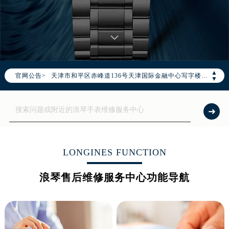
2026年8月浪琴全国官方售后客户服务热线：400-995-7728
浪琴官方全国统一服务热线400-995-7728，服务覆盖中国大陆、香港、澳门、台湾全部区域（非大陆需加拨“+86”）
2026年8月浪琴售后服务中心最新网点地址：
北京市朝阳区建国门外大街甲6号华熙国际中心写字楼D座11层1102室（北京总部）（需提前预约）
北京市东城区东长安街1号东方广场写字楼W3座6层602室（需提前预约）
▲
官网公告>
天津市和平区赤峰道136号天津国际金融中心写字楼26层2603室（需提前预约）
▼
上海市徐汇区虹桥路3号港汇中心写字楼2座37层3705室（需提前预约）
上海市黄浦区南京东路299号宏伊国际广场写字楼8层806室（需提前预约）
南京市秦淮区中山南路1号（新街口）南京中心写字楼22层C1-1室（需提前预约）
常州市新北区龙锦路1590号现代传媒中心写字楼5号楼10层1008室（需提前预约）
徐州市鼓楼区淮海东路29号苏宁广场IFC国际金融中心写字楼35层3508室（需提前预约）
LONGINES FUNCTION
扬州市邗江区国展路29号星耀天地写字楼1号楼18层1803室（需提前预约）
浪琴售后维修服务中心功能导航
盐城市盐都区世纪大道5号盐城金融城写字楼1号楼16层1604室（需提前预约）
泰州市海陵区永定东路399号置地商务中心东塔写字楼（华润万象城）17层1706室（需提前预约）
宁波市江北区大闸南路500号来福士广场办公楼20层2009室（需提前预约）
杭州市上城区钱江路1366号华润大厦写字楼A座5层503-5室（需提前预约）