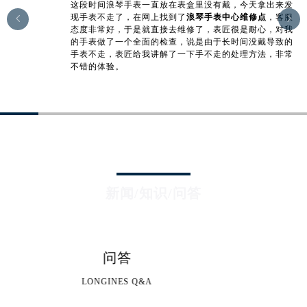
这段时间浪琴手表一直放在表盒里没有戴，今天拿出来发
江苏省南京市秦淮区中山南路1号南京中心22层22-C1-C3室浪琴售后服务中心（需提前预约）
现手表不走了，在网上找到了
浪琴手表中心维修点
，客服


江苏省宿迁市宿城区西湖路浪琴售后服务中心（需提前预约）
态度非常好，于是就直接去维修了，表匠很是耐心，对我
的手表做了一个全面的检查，说是由于长时间没戴导致的
江苏省泰州市海陵区永定东路399号置地商务中心东塔（华润万象城）17层1706室浪琴售后服务中心（需提前预约）
手表不走，表匠给我讲解了一下手不走的处理方法，非常
江苏省徐州市鼓楼区淮海东路29号苏宁广场IFC国际金融中心35层3508室浪琴售后服务中心（需提前预约）
不错的体验。
江苏省盐城市盐都区世纪大道5号盐城金融城写字楼1号楼16层1604室浪琴售后服务中心（需提前预约）
江苏省扬州市邗江区国展路29号星耀天地写字楼1号楼18层1803室浪琴售后服务中心（需提前预约）
江苏省镇江市京口区中山东路浪琴售后服务中心（需提前预约）
江西省抚州市临川区赣东大道浪琴售后服务中心（需提前预约）
LONGINES CONTENT
江西省赣州市章贡区文清路浪琴售后服务中心（需提前预约）
江西省吉安市吉州区井冈山大道浪琴售后服务中心（需提前预约）
新闻/知识/问答
江西省景德镇市珠山区珠山中路浪琴售后服务中心（需提前预约）
江西省九江市浔阳区浔阳路浪琴售后服务中心（需提前预约）
江西省南昌市红谷滩新区红谷中大道998号绿地双子塔（中央广场）A1座办公楼14层1407室浪琴售后服务中心（需提前预约）
问答
江西省萍乡市安源区萍安北大道与康庄路交叉口浪琴售后服务中心（需提前预约）
江西省上饶市信州区滨江西路浪琴售后服务中心（需提前预约）
LONGINES Q&A
江西省新余市渝水区北湖西路浪琴售后服务中心（需提前预约）