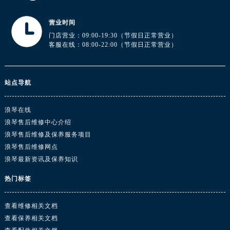
广东省阳江市江城区东风一路浪琴售后服务中心（需提前预约）
广东省云浮市云城区金山路浪琴售后服务中心（需提前预约）
营业时间
广东省湛江市赤坎区观海北路浪琴售后服务中心（需提前预约）
门店营业：09:00-19:30（节假日正常营业）
客服在线：08:00-22:00（节假日正常营业）
广东省肇庆市端州区信安大道与砚都大道交汇处浪琴售后服务中心（需提前预约）
广西壮族自治区百色市右江区中山二路浪琴售后服务中心（需提前预约）
广西壮族自治区北海市海城区北京路浪琴售后服务中心（需提前预约）
站点导航
广西壮族自治区崇左市江州区石景林街道友谊大道与丽川路交汇处浪琴售后服务中心（需提前预约）
广西壮族自治区防城港市港口区金花茶大道浪琴售后服务中心（需提前预约）
浪琴在线
广西壮族自治区贵港市港北区港城街道布山大道与仙衣路交叉口浪琴售后服务中心（需提前预约）
浪琴售后维修中心介绍
广西壮族自治区桂林市秀峰区红岭路浪琴售后服务中心（需提前预约）
浪琴售后维修及保养服务项目
浪琴售后维修网点
广西壮族自治区河池市金城江区金城江街道朝阳路浪琴售后服务中心（需提前预约）
浪琴最新资讯及保养知识
广西壮族自治区贺州市八步区城东街道灵峰南路浪琴售后服务中心（需提前预约）
广西壮族自治区来宾市兴宾区桂中大道浪琴售后服务中心（需提前预约）
热门标签
广西壮族自治区柳州市城中区中山中路浪琴售后服务中心（需提前预约）
广西壮族自治区钦州市钦南区金海湾东大街浪琴售后服务中心（需提前预约）
查看维修相关文档
查看保养相关文档
广西壮族自治区梧州市万秀区龙湖镇高旺路浪琴售后服务中心（需提前预约）