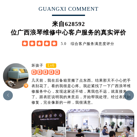
江西省宜春市袁州区中山中路浪琴售后服务中心（需提前预约）
GUANGXI COMMENT
江西省鹰潭市月湖区胜利东路浪琴售后服务中心（需提前预约）
山东省德州市德城区东风中路浪琴售后服务中心（需提前预约）
来自
628592
山东省东营市东营区济南路浪琴售后服务中心（需提前预约）
位广西浪琴维修中心客户服务的真实评价
山东省济南市历下区经十路11111号华润中心写字楼（万象城）15层1508室浪琴售后服务中心（需提前预约）





5.0
综合客户服务满意度评分
山东省济宁市任城区太白楼路浪琴售后服务中心（需提前预约）
山东省莱芜市文化南路8号银座商城名表维修一楼名表维修浪琴售后服务中心（需提前预约）
山东省临沂市兰山区解放路浪琴售后服务中心（需提前预约）
Lv6
坏孩子
山东省日照市东港区烟台路浪琴售后服务中心（需提前预约）
山东省泰安市泰山区财源街道泰山大街浪琴售后服务中心（需提前预约）
几天前，我在后备箱里搬了点东西。结果那天不小心把手
表刮花了。看的我很是心疼。我赶紧找了一下广西浪琴维
山东省威海市环翠区新威海路89号振华商厦一楼名表维修浪琴售后服务中心（需提前预约）
修服务中心，发现这家还不错，离我也不远，就直接来


山东省潍坊市奎文区东风东街浪琴售后服务中心（需提前预约）
了。跟表匠说明我的来意后，开始帮我处理。经过表匠的
修复，完全像新的一样，我很满意。
山东省枣庄市滕州市北辛路与善国路交叉口浪琴售后服务中心（需提前预约）
山东省淄博市张店区金晶大道浪琴售后服务中心（需提前预约）
上海市黄浦区南京东路299号宏伊国际广场写字楼8层806室浪琴售后服务中心（需提前预约）
上海市徐汇区虹桥路3号港汇中心2座37层3705室浪琴售后服务中心（需提前预约）