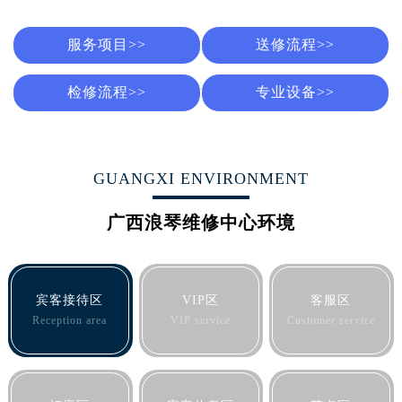
烟台市芝罘区胜利路139号万达金融中心A座907室（需提前预约）
长春市朝阳区西安大路727号中银大厦A座(旺进大厦)18层09室（需提前预约）
服务项目>>
送修流程>>
贵阳市南明区都司高架桥路33号亨特国际金融中心14楼14D（需提前预约）
昆明市盘龙区北京路928号同德昆明广场写字楼10层06室（需提前预约）
检修流程>>
专业设备>>
石家庄市长安区中山东路39号勒泰中心写字楼B座13层07室（需提前预约）
西安市碑林区南关正街88号华侨城长安国际中心E座6楼10室（需提前预约）
海口市龙华区金贸东路5号海口华润大厦B座17层1707室（需提前预约）
GUANGXI ENVIRONMENT
唐山市路南区新华东道100号万达广场写字楼A座10层1002室（需提前预约）
台州市椒江区东海大道1800号腾达中心东1幢20楼2002室（需提前预约）
广西浪琴维修中心环境
内蒙古自治区呼和浩特市玉泉区大学西街70号华润万象城写字楼（鄂尔多斯大厦）23层2326室（需提前预约）
甘肃省兰州市七里河区西津西路16号兰州中心写字楼21层2102室（需提前预约）
重庆市解放碑渝中区民权路28号英利国际金融中心写字楼20层01室（需提前预约）
宾客接待区
VIP区
客服区
黑龙江省大庆市萨尔图区会战大街浪琴售后服务中心（需提前预约）
Reception area
VIP service
Customer service
黑龙江省鹤岗市向阳区红军路浪琴售后服务中心（需提前预约）
黑龙江省黑河市爱辉区中央街浪琴售后服务中心（需提前预约）
黑龙江省鸡西市鸡冠区红军路浪琴售后服务中心（需提前预约）