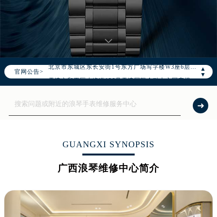
2026年8月浪琴全国官方售后客户服务热线：400-995-7728
浪琴官方全国统一服务热线400-995-7728，服务覆盖中国大陆、香港、澳门、台湾全部区域（非大陆需加拨“+86”）
2026年8月浪琴售后服务中心最新网点地址：
北京市朝阳区建国门外大街甲6号华熙国际中心写字楼D座11层1102室（北京总部）（需提前预约）
北京市东城区东长安街1号东方广场写字楼W3座6层602室（需提前预约）
▲
官网公告>
天津市和平区赤峰道136号天津国际金融中心写字楼26层2603室（需提前预约）
▼
上海市徐汇区虹桥路3号港汇中心写字楼2座37层3705室（需提前预约）
上海市黄浦区南京东路299号宏伊国际广场写字楼8层806室（需提前预约）
南京市秦淮区中山南路1号（新街口）南京中心写字楼22层C1-1室（需提前预约）
常州市新北区龙锦路1590号现代传媒中心写字楼5号楼10层1008室（需提前预约）
徐州市鼓楼区淮海东路29号苏宁广场IFC国际金融中心写字楼35层3508室（需提前预约）
GUANGXI SYNOPSIS
扬州市邗江区国展路29号星耀天地写字楼1号楼18层1803室（需提前预约）
广西浪琴维修中心简介
盐城市盐都区世纪大道5号盐城金融城写字楼1号楼16层1604室（需提前预约）
泰州市海陵区永定东路399号置地商务中心东塔写字楼（华润万象城）17层1706室（需提前预约）
宁波市江北区大闸南路500号来福士广场办公楼20层2009室（需提前预约）
杭州市上城区钱江路1366号华润大厦写字楼A座5层503-5室（需提前预约）