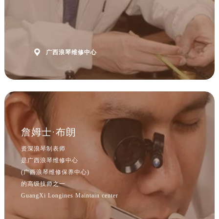
山西省吕梁市离石区永宁中路与建设街交叉口浪琴售后服务中心（需提前预约）
山西省朔州市朔城区怡西路与鄯阳西街交汇处浪琴售后服务中心（需提前预约）
山西省忻州市忻府区和平东街与七一南路交叉口浪琴售后服务中心（需提前预约）
山西省阳泉市郊区平阳东街与新城大道交叉口浪琴售后服务中心（需提前预约）

广西浪琴维修中心
山西省运城市盐湖区河东街浪琴售后服务中心（需提前预约）
山西省长治市潞州区英雄中路浪琴售后服务中心（需提前预约）
山西省太原市迎泽区迎泽街道解放路15号亨得利名表维修授权店3楼浪琴售后服务中心（需提前预约）
天津市和平区赤峰道136号天津国际金融中心26层2603室浪琴售后服务中心（需提前预约）
安徽省安庆市迎江区人民路浪琴售后服务中心（需提前预约）
安徽省蚌埠市蚌山区淮河路浪琴售后服务中心（需提前预约）
詹姆士·布朗
安徽省亳州市谯城区魏武大道浪琴售后服务中心（需提前预约）
资深浪琴制表师
安徽省池州市贵池区长江路浪琴售后服务中心（需提前预约）
是广西浪琴维修中心
安徽省滁州市琅琊区南谯北路浪琴售后服务中心（需提前预约）
(广西浪琴维修保养中心)
安徽省阜阳市颍州区颍州北路浪琴售后服务中心（需提前预约）
的高级技师之一
安徽省淮北市相山区淮海路浪琴售后服务中心（需提前预约）
GuangXi Longines Maintain center
安徽省淮南市田家庵区国庆中路浪琴售后服务中心（需提前预约）