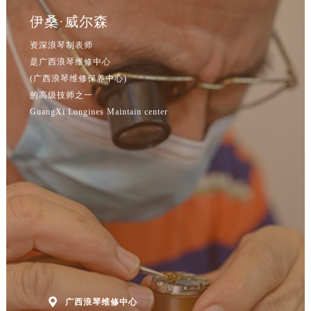
辽宁省鞍山市铁东区站前街浪琴售后服务中心（需提前预约）
伊桑·威尔森
辽宁省本溪市平山区胜利路浪琴售后服务中心（需提前预约）
辽宁省朝阳市双塔区新华路浪琴售后服务中心（需提前预约）
资深浪琴制表师
是广西浪琴维修中心
辽宁省丹东市振兴区七经街浪琴售后服务中心（需提前预约）
(广西浪琴维修保养中心)
辽宁省抚顺市新抚区东一路浪琴售后服务中心（需提前预约）
的高级技师之一
辽宁省阜新市海州区解放大街浪琴售后服务中心（需提前预约）
GuangXi Longines Maintain center
辽宁省葫芦岛市连山区中央路浪琴售后服务中心（需提前预约）
辽宁省锦州市古塔区中央大街浪琴售后服务中心（需提前预约）
辽宁省辽阳市白塔区新运大街浪琴售后服务中心（需提前预约）
辽宁省盘锦市兴隆台区石油大街浪琴售后服务中心（需提前预约）
辽宁省铁岭市银州区南马路浪琴售后服务中心（需提前预约）
辽宁省营口市站前区市府路与渤海大街交叉口浪琴售后服务中心（需提前预约）
辽宁省沈阳市沈河区中街路137号亨得利名表维修授权店1楼浪琴售后服务中心（需提前预约）
辽宁省沈阳市沈河区中街路83号亨得利名表维修授权店1楼浪琴售后服务中心（需提前预约）
北京市朝阳区建国门外大街甲6号华熙国际中心D座11层1102室浪琴售后服务中心（北京总部）（需提前预约）
北京市东城区东长安街1号王府井东方广场W3座6层602室浪琴售后服务中心（需提前预约）

广西浪琴维修中心