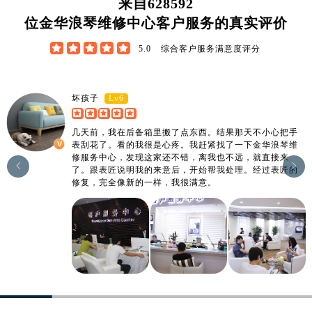
来自
628592
广东省阳江市江城区东风一路浪琴售后服务中心（需提前预约）
位金华浪琴维修中心客户服务的真实评价
广东省云浮市云城区金山路浪琴售后服务中心（需提前预约）
广东省湛江市赤坎区观海北路浪琴售后服务中心（需提前预约）





5.0
综合客户服务满意度评分
广东省肇庆市端州区信安大道与砚都大道交汇处浪琴售后服务中心（需提前预约）
广西壮族自治区百色市右江区中山二路浪琴售后服务中心（需提前预约）
Lv6
坏孩子
广西壮族自治区北海市海城区北京路浪琴售后服务中心（需提前预约）
广西壮族自治区崇左市江州区石景林街道友谊大道与丽川路交汇处浪琴售后服务中心（需提前预约）
几天前，我在后备箱里搬了点东西。结果那天不小心把手
广西壮族自治区防城港市港口区金花茶大道浪琴售后服务中心（需提前预约）
表刮花了。看的我很是心疼。我赶紧找了一下金华浪琴维
修服务中心，发现这家还不错，离我也不远，就直接来
广西壮族自治区贵港市港北区港城街道布山大道与仙衣路交叉口浪琴售后服务中心（需提前预约）


了。跟表匠说明我的来意后，开始帮我处理。经过表匠的
广西壮族自治区桂林市秀峰区红岭路浪琴售后服务中心（需提前预约）
修复，完全像新的一样，我很满意。
广西壮族自治区河池市金城江区金城江街道朝阳路浪琴售后服务中心（需提前预约）
广西壮族自治区贺州市八步区城东街道灵峰南路浪琴售后服务中心（需提前预约）
广西壮族自治区来宾市兴宾区桂中大道浪琴售后服务中心（需提前预约）
广西壮族自治区柳州市城中区中山中路浪琴售后服务中心（需提前预约）
广西壮族自治区钦州市钦南区金海湾东大街浪琴售后服务中心（需提前预约）
广西壮族自治区梧州市万秀区龙湖镇高旺路浪琴售后服务中心（需提前预约）