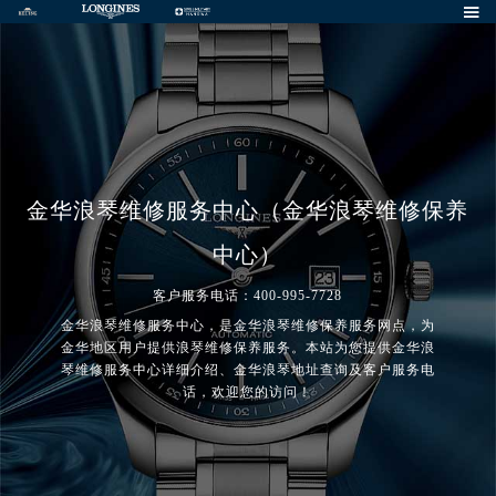

金华浪琴维修服务中心（金华浪琴维修保养
中心）
客户服务电话：400-995-7728
金华浪琴维修服务中心，是金华浪琴维修保养服务网点，为
金华地区用户提供浪琴维修保养服务。本站为您提供金华浪
琴维修服务中心详细介绍、金华浪琴地址查询及客户服务电
话，欢迎您的访问！
2026年8月浪琴中国区售后服务网络优化升级公告