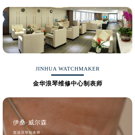
山西省吕梁市离石区永宁中路与建设街交叉口浪琴售后服务中心（需提前预约）
山西省朔州市朔城区怡西路与鄯阳西街交汇处浪琴售后服务中心（需提前预约）
山西省忻州市忻府区和平东街与七一南路交叉口浪琴售后服务中心（需提前预约）
山西省阳泉市郊区平阳东街与新城大道交叉口浪琴售后服务中心（需提前预约）
山西省运城市盐湖区河东街浪琴售后服务中心（需提前预约）
山西省长治市潞州区英雄中路浪琴售后服务中心（需提前预约）
山西省太原市迎泽区迎泽街道解放路15号亨得利名表维修授权店3楼浪琴售后服务中心（需提前预约）
天津市和平区赤峰道136号天津国际金融中心26层2603室浪琴售后服务中心（需提前预约）
JINHUA WATCHMAKER
安徽省安庆市迎江区人民路浪琴售后服务中心（需提前预约）
安徽省蚌埠市蚌山区淮河路浪琴售后服务中心（需提前预约）
金华浪琴维修中心制表师
安徽省亳州市谯城区魏武大道浪琴售后服务中心（需提前预约）
安徽省池州市贵池区长江路浪琴售后服务中心（需提前预约）
安徽省滁州市琅琊区南谯北路浪琴售后服务中心（需提前预约）
安徽省阜阳市颍州区颍州北路浪琴售后服务中心（需提前预约）
安徽省淮北市相山区淮海路浪琴售后服务中心（需提前预约）
伊桑·威尔森
安徽省淮南市田家庵区国庆中路浪琴售后服务中心（需提前预约）
资深浪琴制表师