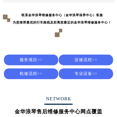
辽宁省鞍山市铁东区站前街浪琴售后服务中心（需提前预约）
辽宁省本溪市平山区胜利路浪琴售后服务中心（需提前预约）
联系金华浪琴维修服务中心（金华浪琴保养中心）客服
辽宁省朝阳市双塔区新华路浪琴售后服务中心（需提前预约）
为您推荐最优的行车路线及距离您最近的金华浪琴维修服务中心！
辽宁省丹东市振兴区七经街浪琴售后服务中心（需提前预约）
辽宁省抚顺市新抚区东一路浪琴售后服务中心（需提前预约）
辽宁省阜新市海州区解放大街浪琴售后服务中心（需提前预约）
辽宁省葫芦岛市连山区中央路浪琴售后服务中心（需提前预约）
辽宁省锦州市古塔区中央大街浪琴售后服务中心（需提前预约）
服务项目>>
送修流程>>
辽宁省辽阳市白塔区新运大街浪琴售后服务中心（需提前预约）
辽宁省盘锦市兴隆台区石油大街浪琴售后服务中心（需提前预约）
检修流程>>
专业设备>>
辽宁省铁岭市银州区南马路浪琴售后服务中心（需提前预约）
辽宁省营口市站前区市府路与渤海大街交叉口浪琴售后服务中心（需提前预约）
辽宁省沈阳市沈河区中街路137号亨得利名表维修授权店1楼浪琴售后服务中心（需提前预约）
辽宁省沈阳市沈河区中街路83号亨得利名表维修授权店1楼浪琴售后服务中心（需提前预约）
NETWORK
北京市朝阳区建国门外大街甲6号华熙国际中心D座11层1102室浪琴售后服务中心（北京总部）（需提前预约）
金华浪琴售后维修服务中心网点覆盖
北京市东城区东长安街1号王府井东方广场W3座6层602室浪琴售后服务中心（需提前预约）