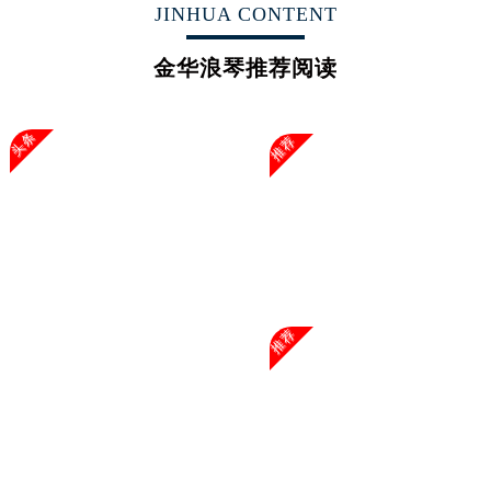
广西壮族自治区玉林市玉州区金玉路浪琴售后服务中心（需提前预约）
JINHUA CONTENT
海南省儋州市儋州市那大镇兰洋北路浪琴售后服务中心（需提前预约）
金华浪琴推荐阅读
海南省东方市八所镇解放西路浪琴售后服务中心（需提前预约）
海南省琼海市嘉积镇东风路浪琴售后服务中心（需提前预约）
海南省三沙市西沙区西沙群岛永兴岛北京路浪琴售后服务中心（需提前预约）
头条
推荐
海南省三亚市吉阳区迎宾路浪琴售后服务中心（需提前预约）
海南省万宁市万城镇解放路浪琴售后服务中心（需提前预约）
海南省文昌市文城镇教育东路浪琴售后服务中心（需提前预约）
海南省五指山市通什镇三月三大道浪琴售后服务中心（需提前预约）
香港特别行政区尖沙咀区油尖旺区广东道浪琴售后服务中心（需提前预约）
香港特别行政区金钟区中西区金钟道浪琴售后服务中心（需提前预约）
推荐
香港特别行政区九龙区油尖旺区弥敦道浪琴售后服务中心（需提前预约）
香港特别行政区铜锣湾区湾仔区轩尼诗道浪琴售后服务中心（需提前预约）
河南省安阳市文峰区解放大道浪琴售后服务中心（需提前预约）
河南省鹤壁市淇滨区九州路浪琴售后服务中心（需提前预约）
河南省济源市沁园街道济水大道浪琴售后服务中心（需提前预约）