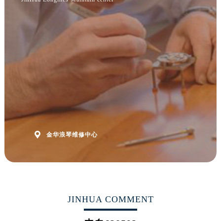
福建省福州市鼓楼区五四路128-1号恒力城写字楼15层03室浪琴售后服务中心（需提前预约）
福建省厦门市思明区湖滨东路95号万象城华润大厦B座11层1104室浪琴售后服务中心（需提前预约）
广东省潮州市潮安区新风路与潮汕路交汇处浪琴售后服务中心（需提前预约）
广东省广州市天河区天河路230号万菱汇国际中心A塔7层704室浪琴售后服务中心（需提前预约）
广东省广州市越秀区环市东路371-375号世界贸易中心大厦南塔15层1507室浪琴售后服务中心（需提前预约）
广东省河源市源城区越王大道浪琴售后服务中心（需提前预约）
广东省惠州市惠城区江北文昌一路7号华贸大厦1座30层3005室浪琴售后服务中心（需提前预约）
广东省江门市蓬江区广场西路浪琴售后服务中心（需提前预约）
广东省揭阳市榕城进贤门步行街浪琴售后服务中心（需提前预约）
广东省茂名市电白区水东街道迎宾大道浪琴售后服务中心（需提前预约）

金华浪琴维修中心
广东省梅州市梅江区金燕大道浪琴售后服务中心（需提前预约）
广东省清远市清城区湖西路浪琴售后服务中心（需提前预约）
广东省汕头市龙湖区长平路浪琴售后服务中心（需提前预约）
广东省汕尾市城区香洲街道园林社区翠园街浪琴售后服务中心（需提前预约）
广东省韶关市武江区芙蓉新区与老城中心交汇处浪琴售后服务中心（需提前预约）
JINHUA COMMENT
广东省深圳市罗湖区深南东路5001号华润大厦17层1701室浪琴售后服务中心（需提前预约）