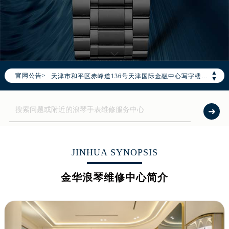
2026年8月浪琴全国官方售后客户服务热线：400-995-7728
浪琴官方全国统一服务热线400-995-7728，服务覆盖中国大陆、香港、澳门、台湾全部区域（非大陆需加拨“+86”）
2026年8月浪琴售后服务中心最新网点地址：
北京市朝阳区建国门外大街甲6号华熙国际中心写字楼D座11层1102室（北京总部）（需提前预约）
北京市东城区东长安街1号东方广场写字楼W3座6层602室（需提前预约）
▲
官网公告>
天津市和平区赤峰道136号天津国际金融中心写字楼26层2603室（需提前预约）
▼
上海市徐汇区虹桥路3号港汇中心写字楼2座37层3705室（需提前预约）
上海市黄浦区南京东路299号宏伊国际广场写字楼8层806室（需提前预约）
南京市秦淮区中山南路1号（新街口）南京中心写字楼22层C1-1室（需提前预约）
常州市新北区龙锦路1590号现代传媒中心写字楼5号楼10层1008室（需提前预约）
徐州市鼓楼区淮海东路29号苏宁广场IFC国际金融中心写字楼35层3508室（需提前预约）
JINHUA SYNOPSIS
扬州市邗江区国展路29号星耀天地写字楼1号楼18层1803室（需提前预约）
金华浪琴维修中心简介
盐城市盐都区世纪大道5号盐城金融城写字楼1号楼16层1604室（需提前预约）
泰州市海陵区永定东路399号置地商务中心东塔写字楼（华润万象城）17层1706室（需提前预约）
宁波市江北区大闸南路500号来福士广场办公楼20层2009室（需提前预约）
杭州市上城区钱江路1366号华润大厦写字楼A座5层503-5室（需提前预约）