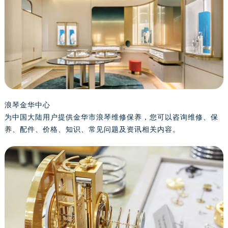
金华市金东区东市南街777号金华万达广场写字楼4号楼22层2209室（需提前预约）
绍兴市越城区胜利东路379号世茂天际中心写字楼8层805室（需提前预约）
嘉兴市南湖区广益路705号嘉兴世界贸易中心写字楼A座13层1304室（需提前预约）
南昌市红谷滩新区红谷中大道998号绿地双子塔（中央广场）A1座办公楼14层07室（需提前预约）
济南市历下区经十路11111号华润中心写字楼（万象城）15层1508室（需提前预约）
广州市天河区天河路230号万菱汇国际中心写字楼A塔7层704室（需提前预约）
广州市越秀区环市东路371-375号世界贸易中心大厦南塔写字楼15层07室（需提前预约）
深圳市罗湖区深南东路5001号华润大厦写字楼17层1701室（需提前预约）
浪琴金华中心
为中国大陆用户提供金华市浪琴维修保养，您可以咨询维修、保
惠州市惠城区江北文昌一路7号华贸大厦写字楼1座30层05室（需提前预约）
养、配件、价格、知识、常见问题及资讯相关内容。
厦门市思明区湖滨东路95号华润大厦写字楼B座11层1104室（需提前预约）
福州市鼓楼区五四路128-1号恒力城写字楼15层03室（需提前预约）
成都市锦江区人民东路6号SAC东原中心写字楼24层2406B室（需提前预约）
重庆市江北区观音桥步行街2号融恒时代广场写字楼9层902室（需提前预约）
长沙市芙蓉区定王台街道建湘路393号世茂环球金融中心写字楼（芙蓉广场）10层13室（需提前预约）
郑州市二七区铭功路10号华润大厦写字楼29层2905室（需提前预约）
太原市迎泽区解放路15号亨得利名表服务中心（品牌授权店）3层整层（需提前预约）