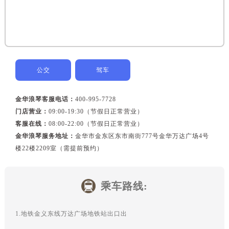
黑龙江省佳木斯市向阳区长安路浪琴售后服务中心（需提前预约）
黑龙江省牡丹江市东安区太平路浪琴售后服务中心（需提前预约）
黑龙江省七台河市桃山区大同街浪琴售后服务中心（需提前预约）
黑龙江省齐齐哈尔市龙沙区龙华路浪琴售后服务中心（需提前预约）
黑龙江省双鸭山市尖山区新兴大街浪琴售后服务中心（需提前预约）
公交
驾车
黑龙江省绥化市北林区新华街与康庄路交叉口浪琴售后服务中心（需提前预约）
黑龙江省伊春市伊美区通河路浪琴售后服务中心（需提前预约）
金华浪琴客服电话：
400-995-7728
吉林省白城市洮北区明仁南街浪琴售后服务中心（需提前预约）
门店营业：
09:00-19:30（节假日正常营业）
吉林省白山市浑江区浑江大街浪琴售后服务中心（需提前预约）
客服在线：
08:00-22:00（节假日正常营业）
吉林省吉林市船营区河南街浪琴售后服务中心（需提前预约）
金华浪琴服务地址：
金华市金东区东市南街777号金华万达广场4号
吉林省辽源市龙山区人民大街浪琴售后服务中心（需提前预约）
楼22楼2209室（需提前预约）
吉林省梅河口市新华街道梅河大街浪琴售后服务中心（需提前预约）
吉林省四平市铁东区紫气大路与南九经街交汇处浪琴售后服务中心（需提前预约）
乘车路线:
吉林省松原市宁江区五环大街浪琴售后服务中心（需提前预约）
吉林省通化市东昌区环通乡江南大街浪琴售后服务中心（需提前预约）
1.地铁金义东线万达广场地铁站出口出
吉林省延边市延吉市解放路浪琴售后服务中心（需提前预约）