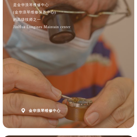
安徽省黄山市屯溪区黄山西路浪琴售后服务中心（需提前预约）
是金华浪琴维修中心
安徽省六安市金安区解放中路浪琴售后服务中心（需提前预约）
(金华浪琴维修保养中心)
安徽省马鞍山市雨山区湖南西路浪琴售后服务中心（需提前预约）
的高级技师之一
JinHua Longines Maintain center
安徽省宿州市埇桥区人民中路浪琴售后服务中心（需提前预约）
安徽省铜陵市铜官区石城大道浪琴售后服务中心（需提前预约）
安徽省芜湖市镜湖区中山路步行街浪琴售后服务中心（需提前预约）
安徽省宣城市宣州区叠嶂西路浪琴售后服务中心（需提前预约）
福建省龙岩市新罗区九一南路浪琴售后服务中心（需提前预约）
福建省南平市建阳区人民西路浪琴售后服务中心（需提前预约）
福建省宁德市蕉城区天湖东路浪琴售后服务中心（需提前预约）
福建省莆田市城厢区霞林街道荔华东大道浪琴售后服务中心（需提前预约）
福建省三明市三元区东乾二路浪琴售后服务中心（需提前预约）
福建省漳州市龙文区步港路浪琴售后服务中心（需提前预约）

金华浪琴维修中心
江苏省常州市新北区龙锦路1590号现代传媒中心5号楼10层1008室浪琴售后服务中心（需提前预约）
江苏省淮安市清江浦区淮海北路浪琴售后服务中心（需提前预约）
江苏省连云港市海州区通灌北路浪琴售后服务中心（需提前预约）