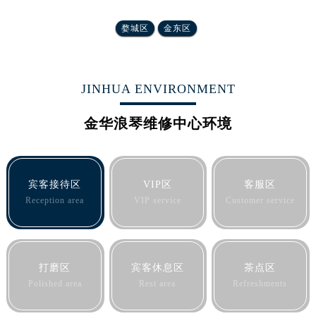
河北省保定市竞秀区朝阳北大街北国先天下浪琴售后服务中心（需提前预约）
内蒙古自治区阿拉善盟市左旗土尔扈特大街浪琴售后服务中心（需提前预约）
婺城区
金东区
内蒙古自治区巴彦淖尔市临河区新华街浪琴售后服务中心（需提前预约）
内蒙古自治区包头市青山区幸福路甲3号王府井百货名表维修浪琴售后服务中心（需提前预约）
内蒙古自治区赤峰市红山区哈达街浪琴售后服务中心（需提前预约）
JINHUA ENVIRONMENT
内蒙古自治区鄂尔多斯市东胜区伊金霍洛街浪琴售后服务中心（需提前预约）
金华浪琴维修中心环境
内蒙古自治区呼伦贝尔市海拉尔区中央街浪琴售后服务中心（需提前预约）
内蒙古自治区通辽市科尔沁区明仁大街浪琴售后服务中心（需提前预约）
内蒙古自治区乌海市海勃湾区人民南路浪琴售后服务中心（需提前预约）
内蒙古自治区乌兰察布市集宁区恩和大街浪琴售后服务中心（需提前预约）
宾客接待区
VIP区
客服区
Reception area
VIP service
Customer service
内蒙古自治区锡林郭勒盟市锡林浩特市光明街与额尔敦路交叉口浪琴售后服务中心（需提前预约）
内蒙古自治区兴安盟市乌兰浩特市兴安大街浪琴售后服务中心（需提前预约）
山西省大同市平城区迎宾街浪琴售后服务中心（需提前预约）
山西省晋城市城区黄华街浪琴售后服务中心（需提前预约）
打磨区
宾客休息区
茶点区
山西省晋中市榆次区顺城街浪琴售后服务中心（需提前预约）
Polished area
Rest area
Refreshments
山西省临汾市尧都区解放路浪琴售后服务中心（需提前预约）