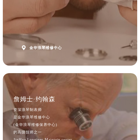
浙江省杭州市上城区钱江路1366号华润大厦A座5层503-5室浪琴售后服务中心（需提前预约）
浙江省湖州市吴兴区劳动路浪琴售后服务中心（需提前预约）
浙江省嘉兴市南湖区广益路705号嘉兴世界贸易中心A座13层1304室浪琴售后服务中心（需提前预约）
浙江省金华市金东区东市南街777号金华万达广场4号楼22楼2209室浪琴售后服务中心（需提前预约）
浙江省丽水市莲都区解放街浪琴售后服务中心（需提前预约）
浙江省宁波市江北区大闸南路500号来福士广场办公楼20层2009室浪琴售后服务中心（需提前预约）

金华浪琴维修中心
浙江省衢州市柯城区上街浪琴售后服务中心（需提前预约）
浙江省绍兴市越城区胜利东路379号世茂天际中心写字楼8层805室浪琴售后服务中心（需提前预约）
浙江省舟山市定海区解放东路浪琴售后服务中心（需提前预约）
澳门特别行政区大堂区议事亭前地（新马路）浪琴售后服务中心（需提前预约）
澳门特别行政区风顺堂区南湾大马路浪琴售后服务中心（需提前预约）
詹姆士·约翰森
澳门特别行政区花地玛堂区关闸广场浪琴售后服务中心（需提前预约）
澳门特别行政区花王堂区大三巴商圈浪琴售后服务中心（需提前预约）
资深浪琴制表师
澳门特别行政区嘉模堂区官也街浪琴售后服务中心（需提前预约）
是金华浪琴维修中心
(金华浪琴维修保养中心)
澳门省路氹城市金光大道浪琴售后服务中心（需提前预约）
的高级技师之一
澳门特别行政区望德堂区塔石广场浪琴售后服务中心（需提前预约）
JinHua Longines Maintain center