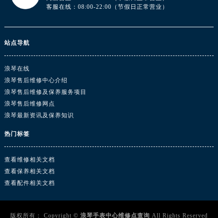
湖北省黄冈市黄州区赤壁大道浪琴售后服务中心（需提前预约）
客服在线：08:00-22:00（节假日正常营业）
湖北省黄石市黄石港区武汉路浪琴售后服务中心（需提前预约）
湖北省荆门市东宝中天街步行街浪琴售后服务中心（需提前预约）
站点导航
湖北省荆州市荆州区荆中路浪琴售后服务中心（需提前预约）
湖北省十堰市茅箭区人民北路浪琴售后服务中心（需提前预约）
浪琴在线
湖北省随州市曾都区青年路浪琴售后服务中心（需提前预约）
浪琴售后维修中心介绍
湖北省咸宁市咸安区长安大道浪琴售后服务中心（需提前预约）
浪琴售后维修及保养服务项目
湖北省襄阳市樊城区长虹路与人民路交叉口浪琴售后服务中心（需提前预约）
浪琴售后维修网点
湖北省孝感市孝南区复兴大道浪琴售后服务中心（需提前预约）
浪琴最新资讯及保养知识
湖北省宜昌市西陵区夷陵大道与港窑路浪琴售后服务中心（需提前预约）
热门标签
湖南省常德市武陵区人民路浪琴售后服务中心（需提前预约）
湖南省郴州市北湖区国庆北路浪琴售后服务中心（需提前预约）
查看维修相关文档
湖南省衡阳市雁峰区解放路浪琴售后服务中心（需提前预约）
查看保养相关文档
湖南省怀化市鹤城区迎丰中路浪琴售后服务中心（需提前预约）
查看配件相关文档
湖南省娄底市娄星区长青街浪琴售后服务中心（需提前预约）
湖南省邵阳市双清区东风路浪琴售后服务中心（需提前预约）
版权所有：
Copyright ©
浪琴手表中心维修点查询
All Rights Reserved