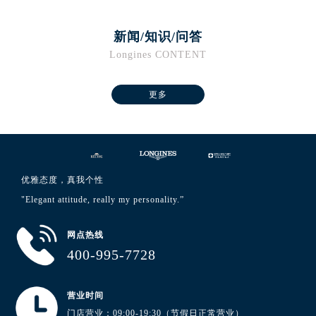
河南省焦作市解放区解放路浪琴售后服务中心（需提前预约）
河南省开封市鼓楼区中山路浪琴售后服务中心（需提前预约）
新闻/知识/问答
河南省洛阳市西工区中州中路与解放路交叉口浪琴售后服务中心（需提前预约）
Longines CONTENT
河南省漯河市源汇区交通路浪琴售后服务中心（需提前预约）
河南省南阳市宛城区范蠡东路与南都路交叉口浪琴售后服务中心（需提前预约）
更多
河南省平顶山市卫东区建设路浪琴售后服务中心（需提前预约）
河南省濮阳市大华龙区开州路绿城路交叉口浪琴售后服务中心（需提前预约）
河南省三门峡市湖滨区和平路浪琴售后服务中心（需提前预约）
河南省商丘市梁园区神火大道浪琴售后服务中心（需提前预约）
优雅态度，真我个性
河南省新乡市红旗区人民路浪琴售后服务中心（需提前预约）
"Elegant attitude, really my personality.”
河南省信阳市浉河区东方红大道浪琴售后服务中心（需提前预约）
河南省许昌市魏都区建安大道与八龙路交叉口浪琴售后服务中心（需提前预约）
网点热线
河南省郑州市二七区民主路10号华润大厦29层2905室浪琴售后服务中心（需提前预约）
400-995-7728
河南省周口市川汇区七一路浪琴售后服务中心（需提前预约）
河南省驻马店市驿城区乐山大道与置地大道交叉口浪琴售后服务中心（需提前预约）
营业时间
湖北省鄂州市鄂城区文星大道浪琴售后服务中心（需提前预约）
门店营业：09:00-19:30（节假日正常营业）