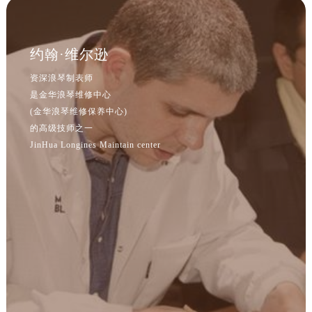
江苏省南京市秦淮区中山南路1号南京中心22层22-C1-C3室浪琴售后服务中心（需提前预约）
江苏省宿迁市宿城区西湖路浪琴售后服务中心（需提前预约）
江苏省泰州市海陵区永定东路399号置地商务中心东塔（华润万象城）17层1706室浪琴售后服务中心（需提前预约）
约翰·维尔逊
江苏省徐州市鼓楼区淮海东路29号苏宁广场IFC国际金融中心35层3508室浪琴售后服务中心（需提前预约）
资深浪琴制表师
江苏省盐城市盐都区世纪大道5号盐城金融城写字楼1号楼16层1604室浪琴售后服务中心（需提前预约）
是金华浪琴维修中心
江苏省扬州市邗江区国展路29号星耀天地写字楼1号楼18层1803室浪琴售后服务中心（需提前预约）
(金华浪琴维修保养中心)
江苏省镇江市京口区中山东路浪琴售后服务中心（需提前预约）
的高级技师之一
江西省抚州市临川区赣东大道浪琴售后服务中心（需提前预约）
JinHua Longines Maintain center
江西省赣州市章贡区文清路浪琴售后服务中心（需提前预约）
江西省吉安市吉州区井冈山大道浪琴售后服务中心（需提前预约）
江西省景德镇市珠山区珠山中路浪琴售后服务中心（需提前预约）
江西省九江市浔阳区浔阳路浪琴售后服务中心（需提前预约）
江西省南昌市红谷滩新区红谷中大道998号绿地双子塔（中央广场）A1座办公楼14层1407室浪琴售后服务中心（需提前预约）
江西省萍乡市安源区萍安北大道与康庄路交叉口浪琴售后服务中心（需提前预约）
江西省上饶市信州区滨江西路浪琴售后服务中心（需提前预约）
江西省新余市渝水区北湖西路浪琴售后服务中心（需提前预约）