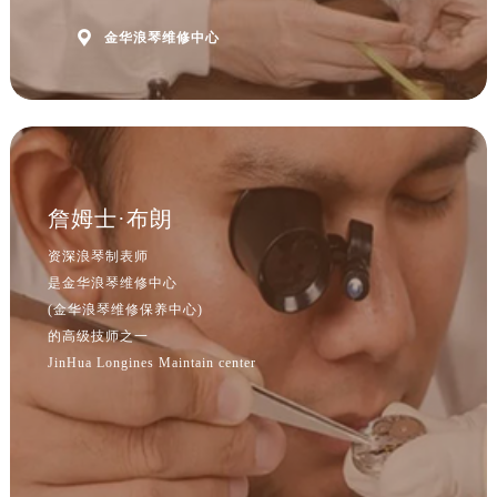
江西省宜春市袁州区中山中路浪琴售后服务中心（需提前预约）

金华浪琴维修中心
江西省鹰潭市月湖区胜利东路浪琴售后服务中心（需提前预约）
山东省德州市德城区东风中路浪琴售后服务中心（需提前预约）
山东省东营市东营区济南路浪琴售后服务中心（需提前预约）
山东省济南市历下区经十路11111号华润中心写字楼（万象城）15层1508室浪琴售后服务中心（需提前预约）
山东省济宁市任城区太白楼路浪琴售后服务中心（需提前预约）
山东省莱芜市文化南路8号银座商城名表维修一楼名表维修浪琴售后服务中心（需提前预约）
詹姆士·布朗
山东省临沂市兰山区解放路浪琴售后服务中心（需提前预约）
资深浪琴制表师
山东省日照市东港区烟台路浪琴售后服务中心（需提前预约）
是金华浪琴维修中心
山东省泰安市泰山区财源街道泰山大街浪琴售后服务中心（需提前预约）
(金华浪琴维修保养中心)
山东省威海市环翠区新威海路89号振华商厦一楼名表维修浪琴售后服务中心（需提前预约）
的高级技师之一
山东省潍坊市奎文区东风东街浪琴售后服务中心（需提前预约）
JinHua Longines Maintain center
山东省枣庄市滕州市北辛路与善国路交叉口浪琴售后服务中心（需提前预约）
山东省淄博市张店区金晶大道浪琴售后服务中心（需提前预约）
上海市黄浦区南京东路299号宏伊国际广场写字楼8层806室浪琴售后服务中心（需提前预约）
上海市徐汇区虹桥路3号港汇中心2座37层3705室浪琴售后服务中心（需提前预约）