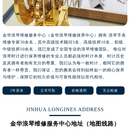
沈阳市沈河区中街路137号亨得利名表服务中心（品牌授权店）1层整层（需提前预约）
沈阳市沈河区中街路83号亨得利名表服务中心（品牌授权店）1层整层（需提前预约）
乌鲁木齐市天山区红山路26号时代广场（CCMALL）C座17层17-B（需提前预约）
温州市鹿城区锦绣路1067号置信广场10层1015室（需提前预约）
哈尔滨市道里区友谊西路600号富力中心T2座写字楼29层03室（需提前预约）
金华浪琴维修服务中心（金华浪琴维修保养中心）拥有 浪琴手表
维修专家30余名，其中高级技术顾问3名、高级技师10名，初级、
大连市中山区人民路15号国际金融大厦7层G室（需提前预约）
中级技师10余名，现已形成了全国专业的浪琴维修团队。 每位对
佛山市禅城区季华五路57号万科金融中心C座12层1205室（需提前预约）
浪琴时计进行保养维修的专业人员都必须对时计本身、时计历史
东莞市东城街道鸿福东路1号民盈国贸中心T1写字楼9层907室（需提前预约）
及其拥有者抱有充分的尊重。我们认为每一枚时计，都同它的拥
无锡市梁溪区人民中路139号恒隆广场写字楼1座11层1104室（需提前预约）
有者一样尊贵。我们保证，您的腕表会得到始终如一的精心保养
南通市崇川区工农路57号圆融广场写字楼16层1603室（需提前预约）
与维护，保障它的恒久价值与可靠性能得以世代相传。
苏州市苏州工业园区星港街199号苏州中心办公楼C座22层08室（需提前预约）
2年质保
立等可取
价格透明
无尘检修
武汉市江汉区解放大道686号世界贸易大厦38层09室（需提前预约）
南宁市青秀区金湖路59号地王大厦12楼1224室（需提前预约）
合肥市蜀山区潜山路111号万象城华润大厦B座12楼03室（需提前预约）
JINHUA LONGINES ADDRESS
泉州市丰泽区宝洲路729号浦西万达中心写字楼A座7楼709室（需提前预约）
金华浪琴维修服务中心地址（地图线路）
青岛市南区山东路6号华润大厦B座22层04室（需提前预约）