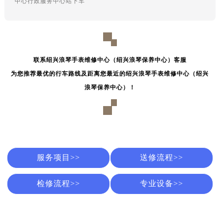
中心行政服务中心站下车
吉林省松原市宁江区五环大街浪琴售后服务中心（需提前预约）
吉林省通化市东昌区环通乡江南大街浪琴售后服务中心（需提前预约）
吉林省延边市延吉市解放路浪琴售后服务中心（需提前预约）
辽宁省鞍山市铁东区站前街浪琴售后服务中心（需提前预约）
辽宁省本溪市平山区胜利路浪琴售后服务中心（需提前预约）
联系绍兴浪琴手表维修中心（绍兴浪琴保养中心）客服
辽宁省朝阳市双塔区新华路浪琴售后服务中心（需提前预约）
为您推荐最优的行车路线及距离您最近的绍兴浪琴手表维修中心（绍兴
辽宁省丹东市振兴区七经街浪琴售后服务中心（需提前预约）
浪琴保养中心）！
辽宁省抚顺市新抚区东一路浪琴售后服务中心（需提前预约）
辽宁省阜新市海州区解放大街浪琴售后服务中心（需提前预约）
辽宁省葫芦岛市连山区中央路浪琴售后服务中心（需提前预约）
辽宁省锦州市古塔区中央大街浪琴售后服务中心（需提前预约）
辽宁省辽阳市白塔区新运大街浪琴售后服务中心（需提前预约）
服务项目>>
送修流程>>
辽宁省盘锦市兴隆台区石油大街浪琴售后服务中心（需提前预约）
检修流程>>
专业设备>>
辽宁省铁岭市银州区南马路浪琴售后服务中心（需提前预约）
辽宁省营口市站前区市府路与渤海大街交叉口浪琴售后服务中心（需提前预约）
辽宁省沈阳市沈河区中街路137号亨得利名表维修授权店1楼浪琴售后服务中心（需提前预约）