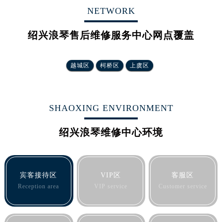
辽宁省沈阳市沈河区中街路83号亨得利名表维修授权店1楼浪琴售后服务中心（需提前预约）
NETWORK
北京市朝阳区建国门外大街甲6号华熙国际中心D座11层1102室浪琴售后服务中心（北京总部）（需提前预约）
北京市东城区东长安街1号王府井东方广场W3座6层602室浪琴售后服务中心（需提前预约）
绍兴浪琴售后维修服务中心网点覆盖
河北省保定市竞秀区朝阳北大街北国先天下浪琴售后服务中心（需提前预约）
内蒙古自治区阿拉善盟市左旗土尔扈特大街浪琴售后服务中心（需提前预约）
越城区
柯桥区
上虞区
内蒙古自治区巴彦淖尔市临河区新华街浪琴售后服务中心（需提前预约）
内蒙古自治区包头市青山区幸福路甲3号王府井百货名表维修浪琴售后服务中心（需提前预约）
内蒙古自治区赤峰市红山区哈达街浪琴售后服务中心（需提前预约）
SHAOXING ENVIRONMENT
内蒙古自治区鄂尔多斯市东胜区伊金霍洛街浪琴售后服务中心（需提前预约）
内蒙古自治区呼伦贝尔市海拉尔区中央街浪琴售后服务中心（需提前预约）
绍兴浪琴维修中心环境
内蒙古自治区通辽市科尔沁区明仁大街浪琴售后服务中心（需提前预约）
内蒙古自治区乌海市海勃湾区人民南路浪琴售后服务中心（需提前预约）
内蒙古自治区乌兰察布市集宁区恩和大街浪琴售后服务中心（需提前预约）
宾客接待区
VIP区
客服区
内蒙古自治区锡林郭勒盟市锡林浩特市光明街与额尔敦路交叉口浪琴售后服务中心（需提前预约）
Reception area
VIP service
Customer service
内蒙古自治区兴安盟市乌兰浩特市兴安大街浪琴售后服务中心（需提前预约）
山西省大同市平城区迎宾街浪琴售后服务中心（需提前预约）