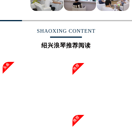
广西壮族自治区柳州市城中区中山中路浪琴售后服务中心（需提前预约）
广西壮族自治区钦州市钦南区金海湾东大街浪琴售后服务中心（需提前预约）
广西壮族自治区梧州市万秀区龙湖镇高旺路浪琴售后服务中心（需提前预约）
广西壮族自治区玉林市玉州区金玉路浪琴售后服务中心（需提前预约）
SHAOXING CONTENT
海南省儋州市儋州市那大镇兰洋北路浪琴售后服务中心（需提前预约）
海南省东方市八所镇解放西路浪琴售后服务中心（需提前预约）
绍兴浪琴推荐阅读
海南省琼海市嘉积镇东风路浪琴售后服务中心（需提前预约）
海南省三沙市西沙区西沙群岛永兴岛北京路浪琴售后服务中心（需提前预约）
头条
推荐
海南省三亚市吉阳区迎宾路浪琴售后服务中心（需提前预约）
海南省万宁市万城镇解放路浪琴售后服务中心（需提前预约）
海南省文昌市文城镇教育东路浪琴售后服务中心（需提前预约）
海南省五指山市通什镇三月三大道浪琴售后服务中心（需提前预约）
香港特别行政区尖沙咀区油尖旺区广东道浪琴售后服务中心（需提前预约）
香港特别行政区金钟区中西区金钟道浪琴售后服务中心（需提前预约）
推荐
香港特别行政区九龙区油尖旺区弥敦道浪琴售后服务中心（需提前预约）
香港特别行政区铜锣湾区湾仔区轩尼诗道浪琴售后服务中心（需提前预约）