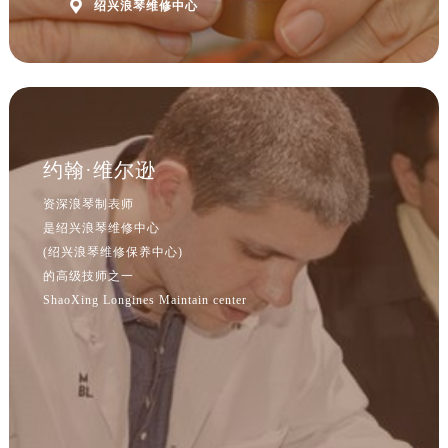

绍兴浪琴维修中心
江苏省常州市新北区龙锦路1590号现代传媒中心5号楼10层1008室浪琴售后服务中心（需提前预约）
江苏省淮安市清江浦区淮海北路浪琴售后服务中心（需提前预约）
江苏省连云港市海州区通灌北路浪琴售后服务中心（需提前预约）
江苏省南京市秦淮区中山南路1号南京中心22层22-C1-C3室浪琴售后服务中心（需提前预约）
江苏省宿迁市宿城区西湖路浪琴售后服务中心（需提前预约）
江苏省泰州市海陵区永定东路399号置地商务中心东塔（华润万象城）17层1706室浪琴售后服务中心（需提前预约）
约翰·维尔逊
江苏省徐州市鼓楼区淮海东路29号苏宁广场IFC国际金融中心35层3508室浪琴售后服务中心（需提前预约）
资深浪琴制表师
江苏省盐城市盐都区世纪大道5号盐城金融城写字楼1号楼16层1604室浪琴售后服务中心（需提前预约）
是绍兴浪琴维修中心
江苏省扬州市邗江区国展路29号星耀天地写字楼1号楼18层1803室浪琴售后服务中心（需提前预约）
(绍兴浪琴维修保养中心)
江苏省镇江市京口区中山东路浪琴售后服务中心（需提前预约）
的高级技师之一
江西省抚州市临川区赣东大道浪琴售后服务中心（需提前预约）
ShaoXing Longines Maintain center
江西省赣州市章贡区文清路浪琴售后服务中心（需提前预约）
江西省吉安市吉州区井冈山大道浪琴售后服务中心（需提前预约）
江西省景德镇市珠山区珠山中路浪琴售后服务中心（需提前预约）
江西省九江市浔阳区浔阳路浪琴售后服务中心（需提前预约）
江西省南昌市红谷滩新区红谷中大道998号绿地双子塔（中央广场）A1座办公楼14层1407室浪琴售后服务中心（需提前预约）