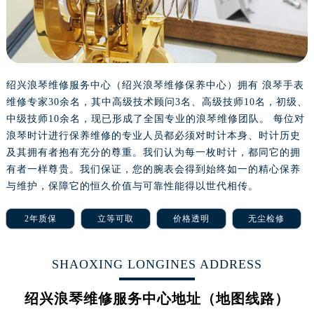
长沙市芙蓉区定王台街道建湘路393号世茂环球金融中心写字楼（芙蓉广场）10层13室（需提前预约）
郑州市二七区铭功路10号华润大厦写字楼29层2905室（需提前预约）
太原市迎泽区解放路15号亨得利名表服务中心（品牌授权店）3层整层（需提前预约）
沈阳市沈河区中街路137号亨得利名表服务中心（品牌授权店）1层整层（需提前预约）
沈阳市沈河区中街路83号亨得利名表服务中心（品牌授权店）1层整层（需提前预约）
绍兴浪琴维修服务中心（绍兴浪琴维修保养中心）拥有 浪琴手表
维修专家30余名，其中高级技术顾问3名、高级技师10名，初级、
乌鲁木齐市天山区红山路26号时代广场（CCMALL）C座17层17-B（需提前预约）
中级技师10余名，现已形成了全国专业的浪琴维修团队。 每位对
温州市鹿城区锦绣路1067号置信广场10层1015室（需提前预约）
浪琴时计进行保养维修的专业人员都必须对时计本身、时计历史
哈尔滨市道里区友谊西路600号富力中心T2座写字楼29层03室（需提前预约）
及其拥有者抱有充分的尊重。我们认为每一枚时计，都同它的拥
大连市中山区人民路15号国际金融大厦7层G室（需提前预约）
有者一样尊贵。我们保证，您的腕表会得到始终如一的精心保养
佛山市禅城区季华五路57号万科金融中心C座12层1205室（需提前预约）
与维护，保障它的恒久价值与可靠性能得以世代相传。
东莞市东城街道鸿福东路1号民盈国贸中心T1写字楼9层907室（需提前预约）
2年质保
立等可取
价格透明
无尘检修
无锡市梁溪区人民中路139号恒隆广场写字楼1座11层1104室（需提前预约）
南通市崇川区工农路57号圆融广场写字楼16层1603室（需提前预约）
苏州市苏州工业园区星港街199号苏州中心办公楼C座22层08室（需提前预约）
SHAOXING LONGINES ADDRESS
武汉市江汉区解放大道686号世界贸易大厦38层09室（需提前预约）
绍兴浪琴维修服务中心地址（地图线路）
南宁市青秀区金湖路59号地王大厦12楼1224室（需提前预约）