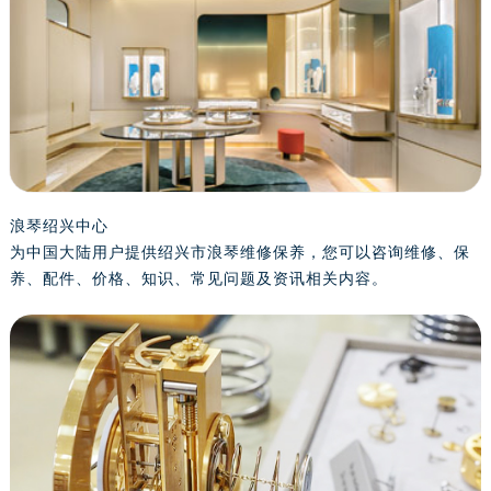
泰州市海陵区永定东路399号置地商务中心东塔写字楼（华润万象城）17层1706室（需提前预约）
宁波市江北区大闸南路500号来福士广场办公楼20层2009室（需提前预约）
杭州市上城区钱江路1366号华润大厦写字楼A座5层503-5室（需提前预约）
金华市金东区东市南街777号金华万达广场写字楼4号楼22层2209室（需提前预约）
绍兴市越城区胜利东路379号世茂天际中心写字楼8层805室（需提前预约）
嘉兴市南湖区广益路705号嘉兴世界贸易中心写字楼A座13层1304室（需提前预约）
南昌市红谷滩新区红谷中大道998号绿地双子塔（中央广场）A1座办公楼14层07室（需提前预约）
济南市历下区经十路11111号华润中心写字楼（万象城）15层1508室（需提前预约）
浪琴绍兴中心
为中国大陆用户提供绍兴市浪琴维修保养，您可以咨询维修、保
广州市天河区天河路230号万菱汇国际中心写字楼A塔7层704室（需提前预约）
养、配件、价格、知识、常见问题及资讯相关内容。
广州市越秀区环市东路371-375号世界贸易中心大厦南塔写字楼15层07室（需提前预约）
深圳市罗湖区深南东路5001号华润大厦写字楼17层1701室（需提前预约）
惠州市惠城区江北文昌一路7号华贸大厦写字楼1座30层05室（需提前预约）
厦门市思明区湖滨东路95号华润大厦写字楼B座11层1104室（需提前预约）
福州市鼓楼区五四路128-1号恒力城写字楼15层03室（需提前预约）
成都市锦江区人民东路6号SAC东原中心写字楼24层2406B室（需提前预约）
重庆市江北区观音桥步行街2号融恒时代广场写字楼9层902室（需提前预约）