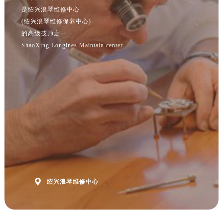
澳门特别行政区嘉模堂区官也街浪琴售后服务中心（需提前预约）
是绍兴浪琴维修中心
澳门省路氹城市金光大道浪琴售后服务中心（需提前预约）
(绍兴浪琴维修保养中心)
澳门特别行政区望德堂区塔石广场浪琴售后服务中心（需提前预约）
的高级技师之一
ShaoXing Longines Maintain center
福建省福州市鼓楼区五四路128-1号恒力城写字楼15层03室浪琴售后服务中心（需提前预约）
福建省厦门市思明区湖滨东路95号万象城华润大厦B座11层1104室浪琴售后服务中心（需提前预约）
广东省潮州市潮安区新风路与潮汕路交汇处浪琴售后服务中心（需提前预约）
广东省广州市天河区天河路230号万菱汇国际中心A塔7层704室浪琴售后服务中心（需提前预约）
广东省广州市越秀区环市东路371-375号世界贸易中心大厦南塔15层1507室浪琴售后服务中心（需提前预约）
广东省河源市源城区越王大道浪琴售后服务中心（需提前预约）
广东省惠州市惠城区江北文昌一路7号华贸大厦1座30层3005室浪琴售后服务中心（需提前预约）
广东省江门市蓬江区广场西路浪琴售后服务中心（需提前预约）
广东省揭阳市榕城进贤门步行街浪琴售后服务中心（需提前预约）
广东省茂名市电白区水东街道迎宾大道浪琴售后服务中心（需提前预约）

绍兴浪琴维修中心
广东省梅州市梅江区金燕大道浪琴售后服务中心（需提前预约）
广东省清远市清城区湖西路浪琴售后服务中心（需提前预约）
广东省汕头市龙湖区长平路浪琴售后服务中心（需提前预约）