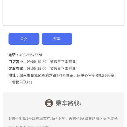
黑龙江省鹤岗市向阳区红军路浪琴售后服务中心（需提前预约）
黑龙江省黑河市爱辉区中央街浪琴售后服务中心（需提前预约）
黑龙江省鸡西市鸡冠区红军路浪琴售后服务中心（需提前预约）
黑龙江省佳木斯市向阳区长安路浪琴售后服务中心（需提前预约）
黑龙江省牡丹江市东安区太平路浪琴售后服务中心（需提前预约）
公交
驾车
黑龙江省七台河市桃山区大同街浪琴售后服务中心（需提前预约）
黑龙江省齐齐哈尔市龙沙区龙华路浪琴售后服务中心（需提前预约）
电话：
400-995-7728
黑龙江省双鸭山市尖山区新兴大街浪琴售后服务中心（需提前预约）
门店营业：
09:00-19:30（节假日正常营业）
黑龙江省绥化市北林区新华街与康庄路交叉口浪琴售后服务中心（需提前预约）
客服在线：
08:00-22:00（节假日正常营业）
黑龙江省伊春市伊美区通河路浪琴售后服务中心（需提前预约）
地址：
绍兴市越城区胜利东路379号世茂天际中心写字楼8层805室
吉林省白城市洮北区明仁南街浪琴售后服务中心（需提前预约）
（需提前预约）
吉林省白山市浑江区浑江大街浪琴售后服务中心（需提前预约）
吉林省吉林市船营区河南街浪琴售后服务中心（需提前预约）
乘车路线:
吉林省辽源市龙山区人民大街浪琴售后服务中心（需提前预约）
吉林省梅河口市新华街道梅河大街浪琴售后服务中心（需提前预约）
1.乘坐地铁1号线在城市广场站下车，再乘坐6A路在越城区保养维修
吉林省四平市铁东区紫气大路与南九经街交汇处浪琴售后服务中心（需提前预约）