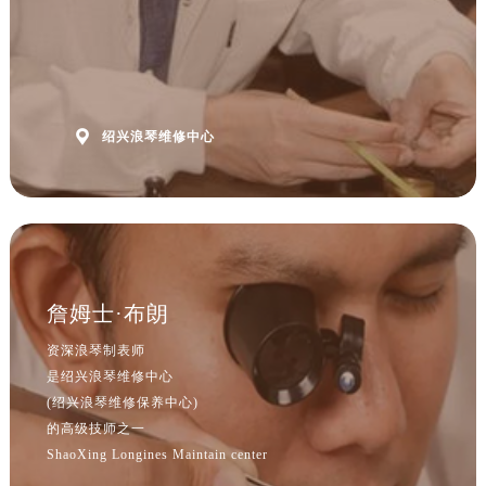
江西省萍乡市安源区萍安北大道与康庄路交叉口浪琴售后服务中心（需提前预约）
江西省上饶市信州区滨江西路浪琴售后服务中心（需提前预约）
江西省新余市渝水区北湖西路浪琴售后服务中心（需提前预约）
江西省宜春市袁州区中山中路浪琴售后服务中心（需提前预约）
江西省鹰潭市月湖区胜利东路浪琴售后服务中心（需提前预约）

绍兴浪琴维修中心
山东省德州市德城区东风中路浪琴售后服务中心（需提前预约）
山东省东营市东营区济南路浪琴售后服务中心（需提前预约）
山东省济南市历下区经十路11111号华润中心写字楼（万象城）15层1508室浪琴售后服务中心（需提前预约）
山东省济宁市任城区太白楼路浪琴售后服务中心（需提前预约）
山东省莱芜市文化南路8号银座商城名表维修一楼名表维修浪琴售后服务中心（需提前预约）
詹姆士·布朗
山东省临沂市兰山区解放路浪琴售后服务中心（需提前预约）
山东省日照市东港区烟台路浪琴售后服务中心（需提前预约）
资深浪琴制表师
山东省泰安市泰山区财源街道泰山大街浪琴售后服务中心（需提前预约）
是绍兴浪琴维修中心
(绍兴浪琴维修保养中心)
山东省威海市环翠区新威海路89号振华商厦一楼名表维修浪琴售后服务中心（需提前预约）
的高级技师之一
山东省潍坊市奎文区东风东街浪琴售后服务中心（需提前预约）
ShaoXing Longines Maintain center
山东省枣庄市滕州市北辛路与善国路交叉口浪琴售后服务中心（需提前预约）