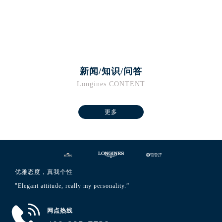
河南省安阳市文峰区解放大道浪琴售后服务中心（需提前预约）
河南省鹤壁市淇滨区九州路浪琴售后服务中心（需提前预约）
河南省济源市沁园街道济水大道浪琴售后服务中心（需提前预约）
河南省焦作市解放区解放路浪琴售后服务中心（需提前预约）
河南省开封市鼓楼区中山路浪琴售后服务中心（需提前预约）
新闻/知识/问答
河南省洛阳市西工区中州中路与解放路交叉口浪琴售后服务中心（需提前预约）
Longines CONTENT
河南省漯河市源汇区交通路浪琴售后服务中心（需提前预约）
河南省南阳市宛城区范蠡东路与南都路交叉口浪琴售后服务中心（需提前预约）
更多
河南省平顶山市卫东区建设路浪琴售后服务中心（需提前预约）
河南省濮阳市大华龙区开州路绿城路交叉口浪琴售后服务中心（需提前预约）
河南省三门峡市湖滨区和平路浪琴售后服务中心（需提前预约）
河南省商丘市梁园区神火大道浪琴售后服务中心（需提前预约）
河南省新乡市红旗区人民路浪琴售后服务中心（需提前预约）
优雅态度，真我个性
河南省信阳市浉河区东方红大道浪琴售后服务中心（需提前预约）
"Elegant attitude, really my personality.”
河南省许昌市魏都区建安大道与八龙路交叉口浪琴售后服务中心（需提前预约）
网点热线
河南省郑州市二七区民主路10号华润大厦29层2905室浪琴售后服务中心（需提前预约）