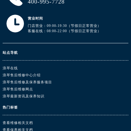
400-995-7728
河南省周口市川汇区七一路浪琴售后服务中心（需提前预约）
河南省驻马店市驿城区乐山大道与置地大道交叉口浪琴售后服务中心（需提前预约）
营业时间
湖北省鄂州市鄂城区文星大道浪琴售后服务中心（需提前预约）
门店营业：09:00-19:30（节假日正常营业）
湖北省黄冈市黄州区赤壁大道浪琴售后服务中心（需提前预约）
客服在线：08:00-22:00（节假日正常营业）
湖北省黄石市黄石港区武汉路浪琴售后服务中心（需提前预约）
湖北省荆门市东宝中天街步行街浪琴售后服务中心（需提前预约）
湖北省荆州市荆州区荆中路浪琴售后服务中心（需提前预约）
站点导航
湖北省十堰市茅箭区人民北路浪琴售后服务中心（需提前预约）
湖北省随州市曾都区青年路浪琴售后服务中心（需提前预约）
浪琴在线
浪琴售后维修中心介绍
湖北省咸宁市咸安区长安大道浪琴售后服务中心（需提前预约）
浪琴售后维修及保养服务项目
湖北省襄阳市樊城区长虹路与人民路交叉口浪琴售后服务中心（需提前预约）
浪琴售后维修网点
湖北省孝感市孝南区复兴大道浪琴售后服务中心（需提前预约）
浪琴最新资讯及保养知识
湖北省宜昌市西陵区夷陵大道与港窑路浪琴售后服务中心（需提前预约）
热门标签
湖南省常德市武陵区人民路浪琴售后服务中心（需提前预约）
湖南省郴州市北湖区国庆北路浪琴售后服务中心（需提前预约）
查看维修相关文档
湖南省衡阳市雁峰区解放路浪琴售后服务中心（需提前预约）
查看保养相关文档