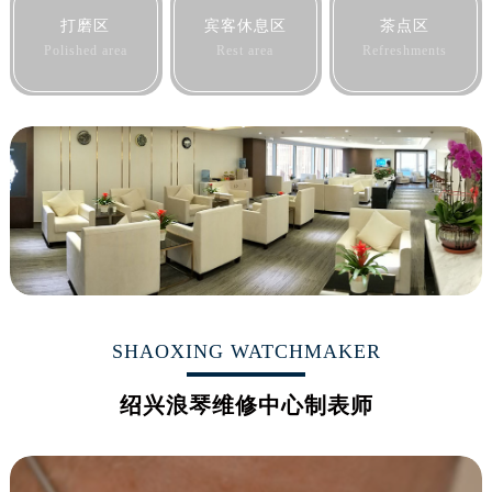
山西省晋城市城区黄华街浪琴售后服务中心（需提前预约）
打磨区
宾客休息区
茶点区
山西省晋中市榆次区顺城街浪琴售后服务中心（需提前预约）
Polished area
Rest area
Refreshments
山西省临汾市尧都区解放路浪琴售后服务中心（需提前预约）
山西省吕梁市离石区永宁中路与建设街交叉口浪琴售后服务中心（需提前预约）
山西省朔州市朔城区怡西路与鄯阳西街交汇处浪琴售后服务中心（需提前预约）
山西省忻州市忻府区和平东街与七一南路交叉口浪琴售后服务中心（需提前预约）
山西省阳泉市郊区平阳东街与新城大道交叉口浪琴售后服务中心（需提前预约）
山西省运城市盐湖区河东街浪琴售后服务中心（需提前预约）
山西省长治市潞州区英雄中路浪琴售后服务中心（需提前预约）
山西省太原市迎泽区迎泽街道解放路15号亨得利名表维修授权店3楼浪琴售后服务中心（需提前预约）
天津市和平区赤峰道136号天津国际金融中心26层2603室浪琴售后服务中心（需提前预约）
安徽省安庆市迎江区人民路浪琴售后服务中心（需提前预约）
SHAOXING WATCHMAKER
安徽省蚌埠市蚌山区淮河路浪琴售后服务中心（需提前预约）
绍兴浪琴维修中心制表师
安徽省亳州市谯城区魏武大道浪琴售后服务中心（需提前预约）
安徽省池州市贵池区长江路浪琴售后服务中心（需提前预约）
安徽省滁州市琅琊区南谯北路浪琴售后服务中心（需提前预约）