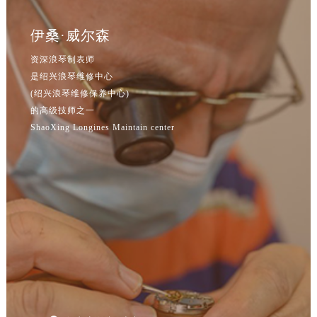
安徽省阜阳市颍州区颍州北路浪琴售后服务中心（需提前预约）
安徽省淮北市相山区淮海路浪琴售后服务中心（需提前预约）
伊桑·威尔森
安徽省淮南市田家庵区国庆中路浪琴售后服务中心（需提前预约）
资深浪琴制表师
安徽省黄山市屯溪区黄山西路浪琴售后服务中心（需提前预约）
是绍兴浪琴维修中心
安徽省六安市金安区解放中路浪琴售后服务中心（需提前预约）
(绍兴浪琴维修保养中心)
安徽省马鞍山市雨山区湖南西路浪琴售后服务中心（需提前预约）
的高级技师之一
安徽省宿州市埇桥区人民中路浪琴售后服务中心（需提前预约）
ShaoXing Longines Maintain center
安徽省铜陵市铜官区石城大道浪琴售后服务中心（需提前预约）
安徽省芜湖市镜湖区中山路步行街浪琴售后服务中心（需提前预约）
安徽省宣城市宣州区叠嶂西路浪琴售后服务中心（需提前预约）
福建省龙岩市新罗区九一南路浪琴售后服务中心（需提前预约）
福建省南平市建阳区人民西路浪琴售后服务中心（需提前预约）
福建省宁德市蕉城区天湖东路浪琴售后服务中心（需提前预约）
福建省莆田市城厢区霞林街道荔华东大道浪琴售后服务中心（需提前预约）
福建省三明市三元区东乾二路浪琴售后服务中心（需提前预约）
福建省漳州市龙文区步港路浪琴售后服务中心（需提前预约）