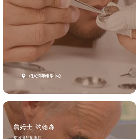
山东省淄博市张店区金晶大道浪琴售后服务中心（需提前预约）
上海市黄浦区南京东路299号宏伊国际广场写字楼8层806室浪琴售后服务中心（需提前预约）
上海市徐汇区虹桥路3号港汇中心2座37层3705室浪琴售后服务中心（需提前预约）
浙江省杭州市上城区钱江路1366号华润大厦A座5层503-5室浪琴售后服务中心（需提前预约）
浙江省湖州市吴兴区劳动路浪琴售后服务中心（需提前预约）
浙江省嘉兴市南湖区广益路705号嘉兴世界贸易中心A座13层1304室浪琴售后服务中心（需提前预约）
浙江省金华市金东区东市南街777号金华万达广场4号楼22楼2209室浪琴售后服务中心（需提前预约）
浙江省丽水市莲都区解放街浪琴售后服务中心（需提前预约）
浙江省宁波市江北区大闸南路500号来福士广场办公楼20层2009室浪琴售后服务中心（需提前预约）

绍兴浪琴维修中心
浙江省衢州市柯城区上街浪琴售后服务中心（需提前预约）
浙江省绍兴市越城区胜利东路379号世茂天际中心写字楼8层805室浪琴售后服务中心（需提前预约）
浙江省舟山市定海区解放东路浪琴售后服务中心（需提前预约）
澳门特别行政区大堂区议事亭前地（新马路）浪琴售后服务中心（需提前预约）
澳门特别行政区风顺堂区南湾大马路浪琴售后服务中心（需提前预约）
澳门特别行政区花地玛堂区关闸广场浪琴售后服务中心（需提前预约）
詹姆士·约翰森
澳门特别行政区花王堂区大三巴商圈浪琴售后服务中心（需提前预约）
资深浪琴制表师