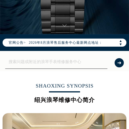
2026年8月浪琴中国区售后服务网络优化升级公告
2026年8月浪琴全国官方售后客户服务热线：400-995-7728
浪琴官方全国统一服务热线400-995-7728，服务覆盖中国大陆、香港、澳门、台湾全部区域（非大陆需加拨“+86”）
▲
官网公告>
2026年8月浪琴售后服务中心最新网点地址：
▼
北京市朝阳区建国门外大街甲6号华熙国际中心写字楼D座11层1102室（北京总部）（需提前预约）
北京市东城区东长安街1号东方广场写字楼W3座6层602室（需提前预约）
天津市和平区赤峰道136号天津国际金融中心写字楼26层2603室（需提前预约）
上海市徐汇区虹桥路3号港汇中心写字楼2座37层3705室（需提前预约）
上海市黄浦区南京东路299号宏伊国际广场写字楼8层806室（需提前预约）
SHAOXING SYNOPSIS
南京市秦淮区中山南路1号（新街口）南京中心写字楼22层C1-1室（需提前预约）
绍兴浪琴维修中心简介
常州市新北区龙锦路1590号现代传媒中心写字楼5号楼10层1008室（需提前预约）
徐州市鼓楼区淮海东路29号苏宁广场IFC国际金融中心写字楼35层3508室（需提前预约）
扬州市邗江区国展路29号星耀天地写字楼1号楼18层1803室（需提前预约）
盐城市盐都区世纪大道5号盐城金融城写字楼1号楼16层1604室（需提前预约）