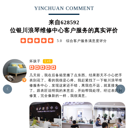
YINCHUAN COMMENT
来自
628592
位银川浪琴维修中心客户服务的真实评价





5.0
综合客户服务满意度评分
Lv6
坏孩子
几天前，我在后备箱里搬了点东西。结果那天不小心把手
表刮花了。看的我很是心疼。我赶紧找了一下银川浪琴维
修服务中心，发现这家还不错，离我也不远，就直接来


了。跟表匠说明我的来意后，开始帮我处理。经过表匠的
修复，完全像新的一样，我很满意。