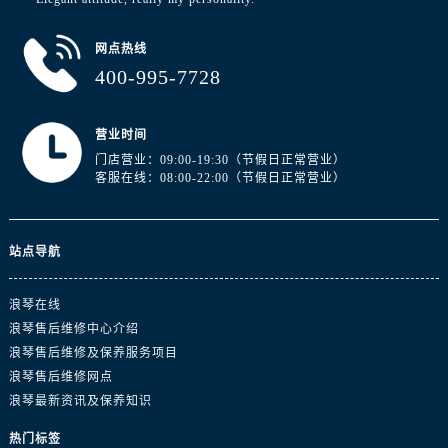
澳门特别行政区望德堂区塔石广场浪琴售后服务中心（需提前预约）
福建省福州市晋安区竹屿路6号东二环泰禾广场2号楼5层509室浪琴售后服务中心（需提前预约）
网点热线
福建省厦门市思明区湖滨东路95号万象城华润大厦B座11层1104室浪琴售后服务中心（需提前预约）
400-995-7728
广东省潮州市潮安区新风路与潮汕路交汇处浪琴售后服务中心（需提前预约）
广东省广州市天河区天河路230号万菱汇国际中心A塔7层704室浪琴售后服务中心（需提前预约）
营业时间
广东省广州市越秀区环市东路371-375号世界贸易中心大厦南塔15层1507室浪琴售后服务中心（需提前预约）
门店营业：09:00-19:30（节假日正常营业）
客服在线：08:00-22:00（节假日正常营业）
广东省河源市源城区越王大道浪琴售后服务中心（需提前预约）
广东省惠州市惠城区江北文昌一路7号华贸大厦1座30层3005室浪琴售后服务中心（需提前预约）
广东省江门市蓬江区广场西路浪琴售后服务中心（需提前预约）
站点导航
广东省揭阳市榕城进贤门步行街浪琴售后服务中心（需提前预约）
广东省茂名市电白区水东街道迎宾大道浪琴售后服务中心（需提前预约）
浪琴在线
广东省梅州市梅江区金燕大道浪琴售后服务中心（需提前预约）
浪琴售后维修中心介绍
广东省清远市清城区湖西路浪琴售后服务中心（需提前预约）
浪琴售后维修及保养服务项目
广东省汕头市龙湖区长平路浪琴售后服务中心（需提前预约）
浪琴售后维修网点
浪琴最新资讯及保养知识
广东省汕尾市城区香洲街道园林社区翠园街浪琴售后服务中心（需提前预约）
广东省韶关市武江区芙蓉新区与老城中心交汇处浪琴售后服务中心（需提前预约）
热门标签