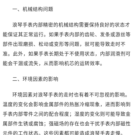
南宁市青秀区金湖路59号地王大厦12楼1224室（需提前预约）
一、机械结构问题
合肥市蜀山区潜山路111号万象城华润大厦B座12楼03室（需提前预约）
泉州市丰泽区宝洲路729号浦西万达中心写字楼A座7楼709室（需提前预约）
浪琴手表内部精密的机械结构需要保持良好的状态才
青岛市南区山东路6号华润大厦B座22层04室（需提前预约）
能保证其正常运行。如果手表内部的齿轮、发条或游丝等
烟台市芝罘区胜利路139号万达金融中心A座907室（需提前预约）
部件出现磨损、松动或变形等问题，就可能导致走时不
长春市朝阳区西安大路727号中银大厦A座(旺进大厦)18层09室（需提前预约）
准。此外，如果手表长期处于不使用状态，内部润滑剂可
贵阳市南明区都司高架桥路33号亨特国际金融中心14楼14D（需提前预约）
昆明市盘龙区北京路928号同德昆明广场写字楼10层06室（需提前预约）
能会干涸或流失，从而影响机芯的运转效率。
石家庄市长安区中山东路39号勒泰中心写字楼B座13层07室（需提前预约）
二、环境因素的影响
西安市碑林区南关正街88号华侨城长安国际中心E座6楼10室（需提前预约）
海口市龙华区金贸东路5号海口华润大厦B座17层1707室（需提前预约）
环境因素对浪琴手表的走时也有着不可忽视的影响。
唐山市路南区新华东道100号万达广场写字楼A座10层1002室（需提前预约）
温度的变化会影响金属部件的热胀冷缩现象，进而影响到
台州市椒江区东海大道1800号腾达中心东1幢20楼2002室（需提前预约）
黑龙江省大庆市萨尔图区会战大街浪琴售后服务中心（需提前预约）
手表内部零件之间的配合程度；湿度的变化则可能导致金
黑龙江省鹤岗市向阳区红军路浪琴售后服务中心（需提前预约）
属部件生锈或腐蚀；强磁场的存在也会干扰手表内部磁性
黑龙江省黑河市爱辉区中央街浪琴售后服务中心（需提前预约）
元件的工作状态。这些因素都可能造成浪琴手表走慢。