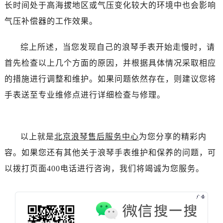
长时间处于高海拔地区或气压变化较大的环境中也会影响
吉林省延边市延吉市解放路浪琴售后服务中心（需提前预约）
辽宁省鞍山市铁东区站前街浪琴售后服务中心（需提前预约）
气压补偿器的工作效果。
辽宁省本溪市平山区胜利路浪琴售后服务中心（需提前预约）
综上所述，当您发现自己的浪琴手表开始走慢时，请
辽宁省朝阳市双塔区新华路浪琴售后服务中心（需提前预约）
辽宁省丹东市振兴区七经街浪琴售后服务中心（需提前预约）
首先检查以上几个方面的原因，并根据具体情况采取相应
辽宁省抚顺市新抚区东一路浪琴售后服务中心（需提前预约）
的措施进行调整和维护。如果问题依然存在，则建议您将
辽宁省阜新市海州区解放大街浪琴售后服务中心（需提前预约）
手表送至专业维修点进行详细检查与修理。
辽宁省葫芦岛市连山区中央路浪琴售后服务中心（需提前预约）
辽宁省锦州市古塔区中央大街浪琴售后服务中心（需提前预约）
辽宁省辽阳市白塔区新运大街浪琴售后服务中心（需提前预约）
以上就是
北京浪琴售后服务中心
为您分享的精彩内
辽宁省盘锦市兴隆台区石油大街浪琴售后服务中心（需提前预约）
容。如果您还有其他关于浪琴手表维护和保养的问题，可
辽宁省铁岭市银州区南马路浪琴售后服务中心（需提前预约）
以拨打页面400电话进行咨询，我们将竭诚为您服务。
辽宁省营口市站前区市府路与渤海大街交叉口浪琴售后服务中心（需提前预约）
辽宁省沈阳市沈河区中街路137号亨得利名表维修授权店1楼浪琴售后服务中心（需提前预约）
辽宁省沈阳市沈河区中街路83号亨得利名表维修授权店1楼浪琴售后服务中心（需提前预约）
北京市朝阳区建国门外大街甲6号华熙国际中心D座11层1102室浪琴售后服务中心（需提前预约）