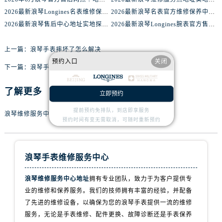
山西省临汾市尧都区解放路浪琴售后服务中心（需提前预约）
2026最新浪琴Longines名表维修保养中心地址考察报告
2026最新浪琴名表官方维修保养中心网点地址调研报告
山西省吕梁市离石区永宁中路与建设街交叉口浪琴售后服务中心（需提前预约）
2026最新浪琴售后中心地址实地探访报告
2026最新浪琴Longines腕表官方售后维修服务中心地址调研报告
山西省朔州市朔城区怡西路与鄯阳西街交汇处浪琴售后服务中心（需提前预约）
山西省忻州市忻府区和平东街与七一南路交叉口浪琴售后服务中心（需提前预约）
上一篇：
浪琴手表摔坏了怎么解决
山西省阳泉市郊区平阳东街与新城大道交叉口浪琴售后服务中心（需提前预约）
预约入口
关闭
下一篇：
浪琴手表外观有划痕解决技巧
山西省运城市盐湖区河东街浪琴售后服务中心（需提前预约）
山西省长治市潞州区英雄中路浪琴售后服务中心（需提前预约）
了解更多
立即预约
山西省太原市迎泽区迎泽街道解放路15号亨得利名表维修授权店3楼浪琴售后服务中心（需提前预约）
提前预约免排队，到店即享服务
浪琴维修服务中心地址
天津市和平区赤峰道136号天津国际金融中心26层2603室浪琴售后服务中心（需提前预约）
预约时间有变无需取消，可随时重新预约
安徽省安庆市迎江区人民路浪琴售后服务中心（需提前预约）
安徽省蚌埠市蚌山区淮河路浪琴售后服务中心（需提前预约）
浪琴手表维修服务中心
安徽省亳州市谯城区魏武大道浪琴售后服务中心（需提前预约）
安徽省池州市贵池区长江路浪琴售后服务中心（需提前预约）
浪琴维修服务中心地址
拥有专业团队，致力于为客户提供专
安徽省滁州市琅琊区南谯北路浪琴售后服务中心（需提前预约）
业的维修和保养服务。我们的技师拥有丰富的经验，并配备
安徽省阜阳市颍州区颍州北路浪琴售后服务中心（需提前预约）
了先进的维修设备，以确保为您的浪琴手表提供一流的维修
安徽省淮北市相山区淮海路浪琴售后服务中心（需提前预约）
服务，无论是手表维修、配件更换、故障诊断还是手表保养