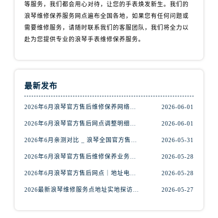
等服务，我们都会用心对待，让您的手表焕发新生。我们的
安徽省淮南市田家庵区国庆中路浪琴售后服务中心（需提前预约）
浪琴维修保养服务网点遍布全国各地，如果您有任何问题或
安徽省黄山市屯溪区黄山西路浪琴售后服务中心（需提前预约）
需要维修服务，请随时联系我们的客服团队，我们将全力以
安徽省六安市金安区解放中路浪琴售后服务中心（需提前预约）
赴为您提供专业的浪琴手表维修保养服务。
安徽省马鞍山市雨山区湖南西路浪琴售后服务中心（需提前预约）
安徽省宿州市埇桥区人民中路浪琴售后服务中心（需提前预约）
安徽省铜陵市铜官区石城大道浪琴售后服务中心（需提前预约）
最新发布
安徽省芜湖市镜湖区中山路步行街浪琴售后服务中心（需提前预约）
安徽省宣城市宣州区叠嶂西路浪琴售后服务中心（需提前预约）
2026年6月浪琴官方售后维修保养网络迁址及新设点快报
2026-06-01
福建省龙岩市新罗区九一南路浪琴售后服务中心（需提前预约）
2026年6月浪琴官方售后网点调整明细最终篇（迁址+新开业）
2026-06-01
福建省南平市建阳区人民西路浪琴售后服务中心（需提前预约）
2026年6月亲测对比 _ 浪琴全国官方售后服务体系2026焕新升级公告
2026-05-31
福建省宁德市蕉城区天湖东路浪琴售后服务中心（需提前预约）
福建省莆田市城厢区霞林街道荔华东大道浪琴售后服务中心（需提前预约）
2026年6月浪琴官方售后维修保养业务网点重新配置补充通知原文内容公示
2026-05-28
福建省三明市三元区东乾二路浪琴售后服务中心（需提前预约）
2026年6月浪琴官方售后网点｜地址电话权威指南
2026-05-28
福建省漳州市龙文区步港路浪琴售后服务中心（需提前预约）
2026最新浪琴维修服务点地址实地探访报告
2026-05-27
江苏省常州市新北区龙锦路1590号现代传媒中心5号楼10层1008室浪琴售后服务中心（需提前预约）
江苏省淮安市清江浦区淮海北路浪琴售后服务中心（需提前预约）