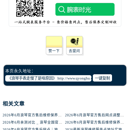
北京市东城区东长安街1号王府井东方广场W3座6层602室浪琴售后服务中心（需提前预约）
河北省保定市竞秀区朝阳北大街北国先天下浪琴售后服务中心（需提前预约）
内蒙古自治区阿拉善盟市左旗土尔扈特大街浪琴售后服务中心（需提前预约）
内蒙古自治区巴彦淖尔市临河区新华街浪琴售后服务中心（需提前预约）
内蒙古自治区包头市青山区幸福路甲3号王府井百货名表维修浪琴售后服务中心（需提前预约）
内蒙古自治区赤峰市红山区哈达街浪琴售后服务中心（需提前预约）
赞一下
去提问
内蒙古自治区鄂尔多斯市东胜区伊金霍洛街浪琴售后服务中心（需提前预约）
内蒙古自治区呼伦贝尔市海拉尔区中央街浪琴售后服务中心（需提前预约）
内蒙古自治区通辽市科尔沁区明仁大街浪琴售后服务中心（需提前预约）
本页永久地址：
内蒙古自治区乌海市海勃湾区人民南路浪琴售后服务中心（需提前预约）
一键复制
内蒙古自治区乌兰察布市集宁区恩和大街浪琴售后服务中心（需提前预约）
内蒙古自治区锡林郭勒盟市锡林浩特市光明街与额尔敦路交叉口浪琴售后服务中心（需提前预约）
内蒙古自治区兴安盟市乌兰浩特市兴安大街浪琴售后服务中心（需提前预约）
相关文章
山西省大同市平城区迎宾街浪琴售后服务中心（需提前预约）
2026年6月浪琴官方售后维修保养网络迁址及新设点快报
2026年6月浪琴官方售后网点调整明细最终篇（迁址+新开业）
山西省晋城市城区黄华街浪琴售后服务中心（需提前预约）
2026年6月亲测对比 _ 浪琴全国官方售后服务体系2026焕新升级公告
2026年6月浪琴官方售后维修保养业务网点重新配置补充通知原文内容公示
山西省晋中市榆次区顺城街浪琴售后服务中心（需提前预约）
2026年6月浪琴官方售后网点｜地址电话权威指南
2026最新浪琴维修服务点地址实地探访报告