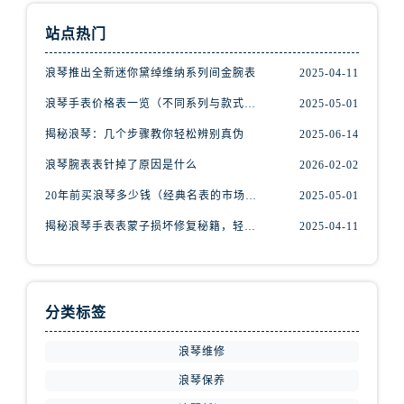
江苏省连云港市海州区通灌北路浪琴售后服务中心（需提前预约）
站点热门
江苏省南京市秦淮区中山南路1号南京中心22层22-C1-C3室浪琴售后服务中心（需提前预约）
江苏省宿迁市宿城区西湖路浪琴售后服务中心（需提前预约）
浪琴推出全新迷你黛绰维纳系列间金腕表
2025-04-11
江苏省泰州市海陵区永定东路399号置地商务中心东塔（华润万象城）17层1706室浪琴售后服务中心（需提前预约）
浪琴手表价格表一览（不同系列与款式的价格区间）
2025-05-01
江苏省徐州市鼓楼区淮海东路29号苏宁广场IFC国际金融中心35层3508室浪琴售后服务中心（需提前预约）
揭秘浪琴：几个步骤教你轻松辨别真伪
2025-06-14
江苏省盐城市盐都区世纪大道5号盐城金融城写字楼1号楼16层1604室浪琴售后服务中心（需提前预约）
江苏省扬州市邗江区国展路29号星耀天地写字楼1号楼18层1803室浪琴售后服务中心（需提前预约）
浪琴腕表表针掉了原因是什么
2026-02-02
江苏省镇江市京口区中山东路浪琴售后服务中心（需提前预约）
20年前买浪琴多少钱（经典名表的市场价值回顾）
2025-05-01
江西省抚州市临川区赣东大道浪琴售后服务中心（需提前预约）
揭秘浪琴手表表蒙子损坏修复秘籍，轻松重获透明之美！
2025-04-11
江西省赣州市章贡区文清路浪琴售后服务中心（需提前预约）
江西省吉安市吉州区井冈山大道浪琴售后服务中心（需提前预约）
江西省景德镇市珠山区珠山中路浪琴售后服务中心（需提前预约）
分类标签
江西省九江市浔阳区浔阳路浪琴售后服务中心（需提前预约）
江西省南昌市红谷滩新区红谷中大道998号绿地双子塔（中央广场）A1座办公楼14层1407室浪琴售后服务中心（需提前预约）
浪琴维修
江西省萍乡市安源区萍安北大道与康庄路交叉口浪琴售后服务中心（需提前预约）
浪琴保养
江西省上饶市信州区滨江西路浪琴售后服务中心（需提前预约）