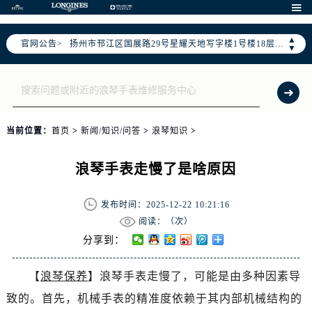

徐州市鼓楼区淮海东路29号苏宁广场IFC国际金融中心写字楼35层3508室（需提前预约）
扬州市邗江区国展路29号星耀天地写字楼1号楼18层1803室（需提前预约）
▲
官网公告>
盐城市盐都区世纪大道5号盐城金融城写字楼1号楼16层1604室（需提前预约）
▼
泰州市海陵区永定东路399号置地商务中心东塔写字楼（华润万象城）17层1706室（需提前预约）
宁波市江北区大闸南路500号来福士广场办公楼20层2009室（需提前预约）
杭州市上城区钱江路1366号华润大厦写字楼A座5层503-5室（需提前预约）
金华市金东区东市南街777号金华万达广场写字楼4号楼22层2209室（需提前预约）
当前位置：
首页
>
新闻/知识/问答
>
浪琴知识
>
绍兴市越城区胜利东路379号世茂天际中心写字楼8层805室（需提前预约）
嘉兴市南湖区广益路705号嘉兴世界贸易中心写字楼A座13层1304室（需提前预约）
浪琴手表走慢了是啥原因
南昌市红谷滩新区红谷中大道998号绿地双子塔（中央广场）A1座办公楼14层07室（需提前预约）
济南市历下区经十路11111号华润中心写字楼（万象城）15层1508室（需提前预约）
发布时间：2025-12-22 10:21:16
阅读：（
次）
广州市天河区天河路230号万菱汇国际中心写字楼A塔7层704室（需提前预约）
分享到：
广州市越秀区环市东路371-375号世界贸易中心大厦南塔写字楼15层07室（需提前预约）
深圳市罗湖区深南东路5001号华润大厦写字楼17层1701室（需提前预约）
【
浪琴保养
】浪琴手表走慢了，可能是由多种因素导
惠州市惠城区江北文昌一路7号华贸大厦写字楼1座30层05室（需提前预约）
致的。首先，机械手表的精准度依赖于其内部机械结构的
厦门市思明区湖滨东路95号华润大厦写字楼B座11层1104室（需提前预约）