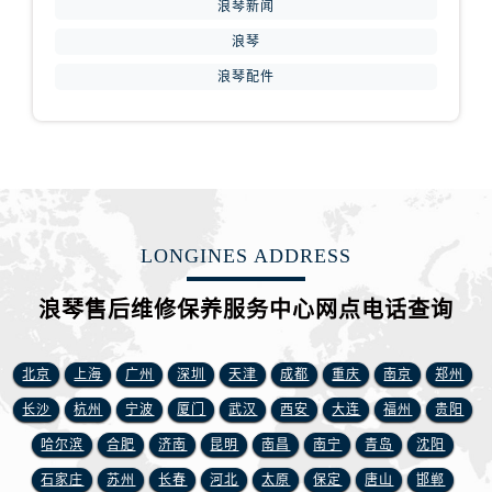
浪琴新闻
江西省新余市渝水区北湖西路浪琴售后服务中心（需提前预约）
江西省宜春市袁州区中山中路浪琴售后服务中心（需提前预约）
浪琴
江西省鹰潭市月湖区胜利东路浪琴售后服务中心（需提前预约）
浪琴配件
山东省德州市德城区东风中路浪琴售后服务中心（需提前预约）
山东省东营市东营区济南路浪琴售后服务中心（需提前预约）
山东省济南市历下区经十路11111号华润中心写字楼（万象城）15层1508室浪琴售后服务中心（需提前预约）
山东省济宁市任城区太白楼路浪琴售后服务中心（需提前预约）
山东省莱芜市文化南路8号银座商城名表维修一楼名表维修浪琴售后服务中心（需提前预约）
LONGINES ADDRESS
山东省临沂市兰山区解放路浪琴售后服务中心（需提前预约）
山东省日照市东港区烟台路浪琴售后服务中心（需提前预约）
浪琴售后维修保养服务中心网点电话查询
山东省泰安市泰山区财源街道泰山大街浪琴售后服务中心（需提前预约）
山东省威海市环翠区新威海路89号振华商厦一楼名表维修浪琴售后服务中心（需提前预约）
北京
上海
广州
深圳
天津
成都
重庆
南京
郑州
山东省潍坊市奎文区东风东街浪琴售后服务中心（需提前预约）
长沙
杭州
宁波
厦门
武汉
西安
大连
福州
贵阳
山东省枣庄市滕州市北辛路与善国路交叉口浪琴售后服务中心（需提前预约）
山东省淄博市张店区金晶大道浪琴售后服务中心（需提前预约）
哈尔滨
合肥
济南
昆明
南昌
南宁
青岛
沈阳
上海市黄浦区南京东路299号宏伊国际广场写字楼8层806室浪琴售后服务中心（需提前预约）
石家庄
苏州
长春
河北
太原
保定
唐山
邯郸