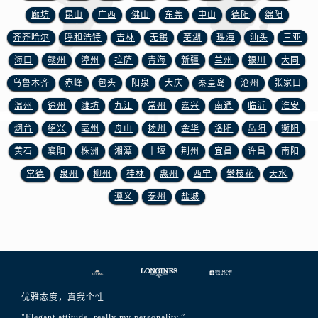
上海市徐汇区虹桥路3号港汇中心2座37层3705室浪琴售后服务中心（需提前预约）
廊坊
昆山
广西
佛山
东莞
中山
德阳
绵阳
浙江省杭州市上城区钱江路1366号华润大厦A座5层503-5室浪琴售后服务中心（需提前预约）
齐齐哈尔
呼和浩特
吉林
无锡
芜湖
珠海
汕头
三亚
浙江省湖州市吴兴区劳动路浪琴售后服务中心（需提前预约）
海口
赣州
漳州
拉萨
青海
新疆
兰州
银川
大同
浙江省嘉兴市南湖区广益路705号嘉兴世界贸易中心A座13层1304室浪琴售后服务中心（需提前预约）
乌鲁木齐
赤峰
包头
阳泉
大庆
秦皇岛
沧州
张家口
浙江省金华市金东区东市南街777号金华万达广场4号楼22楼2209室浪琴售后服务中心（需提前预约）
温州
徐州
潍坊
九江
常州
嘉兴
南通
临沂
淮安
浙江省丽水市莲都区解放街浪琴售后服务中心（需提前预约）
浙江省宁波市江北区大闸南路500号来福士广场办公楼20层2009室浪琴售后服务中心（需提前预约）
烟台
绍兴
亳州
舟山
扬州
金华
洛阳
岳阳
衡阳
浙江省衢州市柯城区上街浪琴售后服务中心（需提前预约）
黄石
襄阳
株洲
湘潭
十堰
荆州
宜昌
许昌
南阳
浙江省绍兴市越城区胜利东路379号世茂天际中心写字楼8层805室浪琴售后服务中心（需提前预约）
常德
泉州
柳州
桂林
惠州
西宁
攀枝花
天水
浙江省舟山市定海区解放东路浪琴售后服务中心（需提前预约）
遵义
泰州
盐城
澳门特别行政区大堂区议事亭前地（新马路）浪琴售后服务中心（需提前预约）
澳门特别行政区风顺堂区南湾大马路浪琴售后服务中心（需提前预约）
澳门特别行政区花地玛堂区关闸广场浪琴售后服务中心（需提前预约）
澳门特别行政区花王堂区大三巴商圈浪琴售后服务中心（需提前预约）
澳门特别行政区嘉模堂区官也街浪琴售后服务中心（需提前预约）
优雅态度，真我个性
澳门省路氹城市金光大道浪琴售后服务中心（需提前预约）
"Elegant attitude, really my personality.”