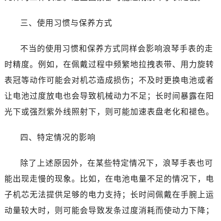
黑龙江省鸡西市鸡冠区红军路浪琴售后服务中心（需提前预约）
黑龙江省佳木斯市向阳区长安路浪琴售后服务中心（需提前预约）
三、使用习惯与保养方式
黑龙江省牡丹江市东安区太平路浪琴售后服务中心（需提前预约）
黑龙江省七台河市桃山区大同街浪琴售后服务中心（需提前预约）
不当的使用习惯和保养方式同样会影响浪琴手表的走
黑龙江省齐齐哈尔市龙沙区龙华路浪琴售后服务中心（需提前预约）
时精度。例如，在佩戴过程中频繁地拉拽表带、用力旋转
黑龙江省双鸭山市尖山区新兴大街浪琴售后服务中心（需提前预约）
表冠等动作可能会对机芯造成损伤；不及时更换电池或者
黑龙江省绥化市北林区新华街与康庄路交叉口浪琴售后服务中心（需提前预约）
让电池过度放电也会导致机械动力不足；长时间暴露在阳
黑龙江省伊春市伊美区通河路浪琴售后服务中心（需提前预约）
光下或强烈紫外线照射下，则可能加速表盘老化和褪色。
吉林省白城市洮北区明仁南街浪琴售后服务中心（需提前预约）
吉林省白山市浑江区浑江大街浪琴售后服务中心（需提前预约）
四、特定情况的影响
吉林省吉林市船营区河南街浪琴售后服务中心（需提前预约）
吉林省辽源市龙山区人民大街浪琴售后服务中心（需提前预约）
除了上述原因外，在某些特定情况下，浪琴手表也可
吉林省梅河口市新华街道梅河大街浪琴售后服务中心（需提前预约）
能出现走慢的现象。比如，在电池电量不足的情况下，电
吉林省四平市铁东区紫气大路与南九经街交汇处浪琴售后服务中心（需提前预约）
子机芯无法提供足够的电力支持；长时间佩戴在手腕上运
吉林省松原市宁江区五环大街浪琴售后服务中心（需提前预约）
动量较大时，则可能会导致发条过度消耗而使动力下降；
吉林省通化市东昌区环通乡江南大街浪琴售后服务中心（需提前预约）