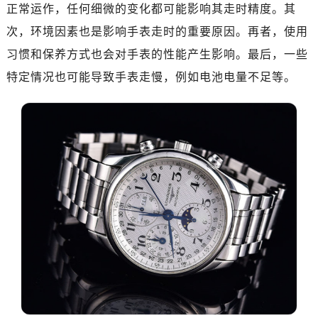
成都市锦江区人民东路6号SAC东原中心写字楼24层2406B室（需提前预约）
正常运作，任何细微的变化都可能影响其走时精度。其
重庆市江北区观音桥步行街2号融恒时代广场写字楼9层902室（需提前预约）
次，环境因素也是影响手表走时的重要原因。再者，使用
长沙市芙蓉区定王台街道建湘路393号世茂环球金融中心写字楼（芙蓉广场）10层13室（需提前预约）
习惯和保养方式也会对手表的性能产生影响。最后，一些
郑州市二七区铭功路10号华润大厦写字楼29层2905室（需提前预约）
特定情况也可能导致手表走慢，例如电池电量不足等。
太原市迎泽区解放路15号亨得利名表服务中心（品牌授权店）3层整层（需提前预约）
沈阳市沈河区中街路137号亨得利名表服务中心（品牌授权店）1层整层（需提前预约）
沈阳市沈河区中街路83号亨得利名表服务中心（品牌授权店）1层整层（需提前预约）
乌鲁木齐市天山区红山路26号时代广场（CCMALL）C座17层17-B（需提前预约）
温州市鹿城区锦绣路1067号置信广场10层1015室（需提前预约）
大连市中山区人民路15号国际金融大厦7层G室（需提前预约）
佛山市禅城区季华五路57号万科金融中心C座12层1205室（需提前预约）
东莞市东城街道鸿福东路1号民盈国贸中心T1写字楼9层907室（需提前预约）
无锡市梁溪区人民中路139号恒隆广场写字楼1座11层1104室（需提前预约）
南通市崇川区工农路57号圆融广场写字楼16层1603室（需提前预约）
苏州市苏州工业园区星港街199号苏州中心办公楼C座22层08室（需提前预约）
武汉市江汉区解放大道686号世界贸易大厦38层09室（需提前预约）