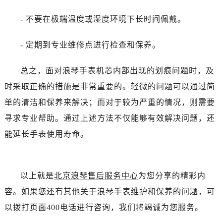
黑龙江省伊春市伊美区通河路浪琴售后服务中心（需提前预约）
- 不要在极端温度或湿度环境下长时间佩戴。
吉林省白城市洮北区明仁南街浪琴售后服务中心（需提前预约）
吉林省白山市浑江区浑江大街浪琴售后服务中心（需提前预约）
- 定期到专业维修点进行检查和保养。
吉林省吉林市船营区河南街浪琴售后服务中心（需提前预约）
吉林省辽源市龙山区人民大街浪琴售后服务中心（需提前预约）
总之，面对浪琴手表机芯内部出现的划痕问题时，及
吉林省梅河口市新华街道梅河大街浪琴售后服务中心（需提前预约）
时采取正确的措施是非常重要的。轻微的问题可以通过简
吉林省四平市铁东区紫气大路与南九经街交汇处浪琴售后服务中心（需提前预约）
单的清洁和保养来解决；而对于较为严重的情况，则需要
吉林省松原市宁江区五环大街浪琴售后服务中心（需提前预约）
寻求专业帮助。通过上述方法不仅能够有效解决问题，还
吉林省通化市东昌区环通乡江南大街浪琴售后服务中心（需提前预约）
能延长手表使用寿命。
吉林省延边市延吉市解放路浪琴售后服务中心（需提前预约）
辽宁省鞍山市铁东区站前街浪琴售后服务中心（需提前预约）
辽宁省本溪市平山区胜利路浪琴售后服务中心（需提前预约）
以上就是
北京浪琴售后服务中心
为您分享的精彩内
辽宁省朝阳市双塔区新华路浪琴售后服务中心（需提前预约）
辽宁省丹东市振兴区七经街浪琴售后服务中心（需提前预约）
容。如果您还有其他关于浪琴手表维护和保养的问题，可
辽宁省抚顺市新抚区东一路浪琴售后服务中心（需提前预约）
以拨打页面400电话进行咨询，我们将竭诚为您服务。
辽宁省阜新市海州区解放大街浪琴售后服务中心（需提前预约）