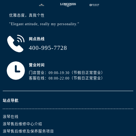
浙江省衢州市柯城区上街浪琴售后服务中心（需提前预约）
浙江省绍兴市越城区胜利东路379号世茂天际中心写字楼8层805室浪琴售后服务中心（需提前预约）
优雅态度，真我个性
浙江省舟山市定海区解放东路浪琴售后服务中心（需提前预约）
"Elegant attitude, really my personality.”
澳门特别行政区大堂区议事亭前地（新马路）浪琴售后服务中心（需提前预约）
网点热线
澳门特别行政区风顺堂区南湾大马路浪琴售后服务中心（需提前预约）
400-995-7728
澳门特别行政区花地玛堂区关闸广场浪琴售后服务中心（需提前预约）
澳门特别行政区花王堂区大三巴商圈浪琴售后服务中心（需提前预约）
营业时间
澳门特别行政区嘉模堂区官也街浪琴售后服务中心（需提前预约）
门店营业：09:00-19:30（节假日正常营业）
澳门省路氹城市金光大道浪琴售后服务中心（需提前预约）
客服在线：08:00-22:00（节假日正常营业）
澳门特别行政区望德堂区塔石广场浪琴售后服务中心（需提前预约）
福建省福州市晋安区竹屿路6号东二环泰禾广场2号楼5层509室浪琴售后服务中心（需提前预约）
福建省厦门市思明区湖滨东路95号万象城华润大厦B座11层1104室浪琴售后服务中心（需提前预约）
站点导航
广东省潮州市潮安区新风路与潮汕路交汇处浪琴售后服务中心（需提前预约）
广东省广州市天河区天河路230号万菱汇国际中心A塔7层704室浪琴售后服务中心（需提前预约）
浪琴在线
浪琴售后维修中心介绍
广东省广州市越秀区环市东路371-375号世界贸易中心大厦南塔15层1507室浪琴售后服务中心（需提前预约）
浪琴售后维修及保养服务项目
广东省河源市源城区越王大道浪琴售后服务中心（需提前预约）