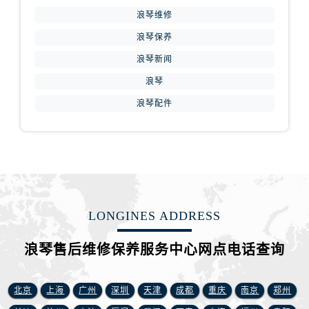
江苏省镇江市京口区中山东路浪琴售后服务中心（需提前预约）
浪琴维修
江西省抚州市临川区赣东大道浪琴售后服务中心（需提前预约）
浪琴保养
江西省赣州市章贡区文清路浪琴售后服务中心（需提前预约）
浪琴新闻
江西省吉安市吉州区井冈山大道浪琴售后服务中心（需提前预约）
浪琴
江西省景德镇市珠山区珠山中路浪琴售后服务中心（需提前预约）
浪琴配件
江西省九江市浔阳区浔阳路浪琴售后服务中心（需提前预约）
江西省南昌市红谷滩新区红谷中大道998号绿地双子塔（中央广场）A1座办公楼14层1407室浪琴售后服务中心（需提前预约）
江西省萍乡市安源区萍安北大道与康庄路交叉口浪琴售后服务中心（需提前预约）
江西省上饶市信州区滨江西路浪琴售后服务中心（需提前预约）
江西省新余市渝水区北湖西路浪琴售后服务中心（需提前预约）
江西省宜春市袁州区中山中路浪琴售后服务中心（需提前预约）
LONGINES ADDRESS
江西省鹰潭市月湖区胜利东路浪琴售后服务中心（需提前预约）
山东省德州市德城区东风中路浪琴售后服务中心（需提前预约）
浪琴售后维修保养服务中心网点电话查询
山东省东营市东营区济南路浪琴售后服务中心（需提前预约）
山东省济南市历下区经十路11111号华润中心写字楼（万象城）15层1508室浪琴售后服务中心（需提前预约）
北京
上海
广州
深圳
天津
成都
重庆
南京
郑州
山东省济宁市任城区太白楼路浪琴售后服务中心（需提前预约）