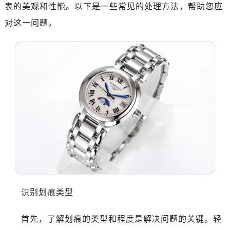
表的美观和性能。以下是一些常见的处理方法，帮助您应
绍兴市越城区胜利东路379号世茂天际中心写字楼8层805室（需提前预约）
对这一问题。
嘉兴市南湖区广益路705号嘉兴世界贸易中心写字楼A座13层1304室（需提前预约）
南昌市红谷滩新区红谷中大道998号绿地双子塔（中央广场）A1座办公楼14层07室（需提前预约）
济南市历下区经十路11111号华润中心写字楼（万象城）15层1508室（需提前预约）
广州市天河区天河路230号万菱汇国际中心写字楼A塔7层704室（需提前预约）
广州市越秀区环市东路371-375号世界贸易中心大厦南塔写字楼15层07室（需提前预约）
深圳市罗湖区深南东路5001号华润大厦写字楼17层1701室（需提前预约）
惠州市惠城区江北文昌一路7号华贸大厦写字楼1座30层05室（需提前预约）
厦门市思明区湖滨东路95号华润大厦写字楼B座11层1104室（需提前预约）
成都市锦江区人民东路6号SAC东原中心写字楼24层2406B室（需提前预约）
重庆市江北区观音桥步行街2号融恒时代广场写字楼9层902室（需提前预约）
长沙市芙蓉区定王台街道建湘路393号世茂环球金融中心写字楼（芙蓉广场）10层13室（需提前预约）
郑州市二七区铭功路10号华润大厦写字楼29层2905室（需提前预约）
识别划痕类型
太原市迎泽区解放路15号亨得利名表服务中心（品牌授权店）3层整层（需提前预约）
沈阳市沈河区中街路137号亨得利名表服务中心（品牌授权店）1层整层（需提前预约）
首先，了解划痕的类型和程度是解决问题的关键。轻
沈阳市沈河区中街路83号亨得利名表服务中心（品牌授权店）1层整层（需提前预约）