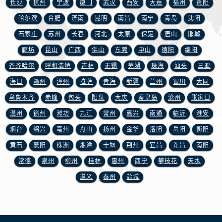
长沙
杭州
宁波
厦门
武汉
西安
大连
福州
贵阳
山东省莱芜市文化南路8号银座商城名表维修一楼名表维修浪琴售后服务中心（需提前预约）
哈尔滨
合肥
济南
昆明
南昌
南宁
青岛
沈阳
山东省临沂市兰山区解放路浪琴售后服务中心（需提前预约）
石家庄
苏州
长春
河北
太原
保定
唐山
邯郸
山东省日照市东港区烟台路浪琴售后服务中心（需提前预约）
廊坊
昆山
广西
佛山
东莞
中山
德阳
绵阳
山东省泰安市泰山区财源街道泰山大街浪琴售后服务中心（需提前预约）
山东省威海市环翠区新威海路89号振华商厦一楼名表维修浪琴售后服务中心（需提前预约）
齐齐哈尔
呼和浩特
吉林
无锡
芜湖
珠海
汕头
三亚
山东省潍坊市奎文区东风东街浪琴售后服务中心（需提前预约）
海口
赣州
漳州
拉萨
青海
新疆
兰州
银川
大同
山东省枣庄市滕州市北辛路与善国路交叉口浪琴售后服务中心（需提前预约）
乌鲁木齐
赤峰
包头
阳泉
大庆
秦皇岛
沧州
张家口
山东省淄博市张店区金晶大道浪琴售后服务中心（需提前预约）
温州
徐州
潍坊
九江
常州
嘉兴
南通
临沂
淮安
上海市黄浦区南京东路299号宏伊国际广场写字楼8层806室浪琴售后服务中心（需提前预约）
烟台
绍兴
亳州
舟山
扬州
金华
洛阳
岳阳
衡阳
上海市徐汇区虹桥路3号港汇中心2座37层3705室浪琴售后服务中心（需提前预约）
黄石
襄阳
株洲
湘潭
十堰
荆州
宜昌
许昌
南阳
浙江省杭州市上城区钱江路1366号华润大厦A座5层503-5室浪琴售后服务中心（需提前预约）
常德
泉州
柳州
桂林
惠州
西宁
攀枝花
天水
浙江省湖州市吴兴区劳动路浪琴售后服务中心（需提前预约）
浙江省嘉兴市南湖区广益路705号嘉兴世界贸易中心A座13层1304室浪琴售后服务中心（需提前预约）
遵义
泰州
盐城
浙江省金华市金东区东市南街777号金华万达广场4号楼22楼2209室浪琴售后服务中心（需提前预约）
浙江省丽水市莲都区解放街浪琴售后服务中心（需提前预约）
浙江省宁波市江北区大闸南路500号来福士广场办公楼20层2009室浪琴售后服务中心（需提前预约）