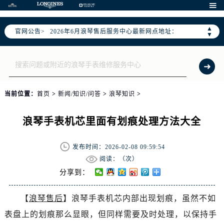

2026年6月浪琴全国官方售后客户服务热线：400-995-7728
2026年6月浪琴售后服务中心最新网点地址：
▲
官网公告>
▼
北京市东城区东长安街1号东方广场写字楼W3座6层602室（需提前预约）
北京市朝阳区建国门外大街甲6号华熙国际中心写字楼D座11层1102室（需提前预约）
天津市和平区赤峰道136号天津国际金融中心写字楼26层2603室（需提前预约）
上海市徐汇区虹桥路3号港汇中心写字楼2座37层3705室（需提前预约）
上海市黄浦区南京东路299号宏伊国际广场写字楼8层806室（需提前预约）
当前位置：
首页
>
新闻/知识/问答
>
浪琴知识
>
南京市秦淮区中山南路1号（新街口）南京中心写字楼22层C1-1室（需提前预约）
浪琴手表机芯里面有划痕处理方法大全
常州市新北区龙锦路1590号现代传媒中心写字楼5号楼10层1008室（需提前预约）
徐州市鼓楼区淮海东路29号苏宁广场IFC国际金融中心写字楼35层3508室（需提前预约）
发布时间：2026-02-08 09:59:54
扬州市邗江区国展路29号星耀天地写字楼1号楼18层1803室（需提前预约）
阅读：（
次）
盐城市盐都区世纪大道5号盐城金融城写字楼1号楼16层1604室（需提前预约）
分享到：
泰州市海陵区永定东路399号置地商务中心东塔写字楼（华润万象城）17层1706室（需提前预约）
宁波市江北区大闸南路500号来福士广场办公楼20层2009室（需提前预约）
【
浪琴售后
】浪琴手表机芯内部出现划痕，虽然不如
杭州市上城区钱江路1366号华润大厦写字楼A座5层503-5室（需提前预约）
表盘上的划痕那么显眼，但同样需要及时处理，以保持手
金华市金东区东市南街777号金华万达广场写字楼4号楼22层2209室（需提前预约）