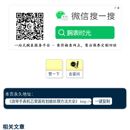
辽宁省葫芦岛市连山区中央路浪琴售后服务中心（需提前预约）
辽宁省锦州市古塔区中央大街浪琴售后服务中心（需提前预约）
辽宁省辽阳市白塔区新运大街浪琴售后服务中心（需提前预约）
辽宁省盘锦市兴隆台区石油大街浪琴售后服务中心（需提前预约）
辽宁省铁岭市银州区南马路浪琴售后服务中心（需提前预约）
辽宁省营口市站前区市府路与渤海大街交叉口浪琴售后服务中心（需提前预约）
辽宁省沈阳市沈河区中街路137号亨得利名表维修授权店1楼浪琴售后服务中心（需提前预约）
辽宁省沈阳市沈河区中街路83号亨得利名表维修授权店1楼浪琴售后服务中心（需提前预约）
北京市朝阳区建国门外大街甲6号华熙国际中心D座11层1102室浪琴售后服务中心（需提前预约）
赞一下
去提问
北京市东城区东长安街1号王府井东方广场W3座6层602室浪琴售后服务中心（需提前预约）
河北省保定市竞秀区朝阳北大街北国先天下浪琴售后服务中心（需提前预约）
本页永久地址：
内蒙古自治区阿拉善盟市左旗土尔扈特大街浪琴售后服务中心（需提前预约）
一键复制
内蒙古自治区巴彦淖尔市临河区新华街浪琴售后服务中心（需提前预约）
内蒙古自治区包头市青山区幸福路甲3号王府井百货名表维修浪琴售后服务中心（需提前预约）
内蒙古自治区赤峰市红山区哈达街浪琴售后服务中心（需提前预约）
相关文章
内蒙古自治区鄂尔多斯市东胜区伊金霍洛街浪琴售后服务中心（需提前预约）