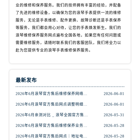
业的维修和保养服务。我们的技师拥有丰富的经验，并配备
山西省太原市迎泽区迎泽街道解放路15号亨得利名表维修授权店3楼浪琴售后服务中心（需提前预约）
了先进的维修设备，以确保为您的浪琴手表提供一流的维修
天津市和平区赤峰道136号天津国际金融中心26层2603室浪琴售后服务中心（需提前预约）
服务，无论是手表维修、配件更换、故障诊断还是手表保养
安徽省安庆市迎江区人民路浪琴售后服务中心（需提前预约）
等服务，我们都会用心对待，让您的手表焕发新生。我们的
安徽省蚌埠市蚌山区淮河路浪琴售后服务中心（需提前预约）
浪琴维修保养服务网点遍布全国各地，如果您有任何问题或
安徽省亳州市谯城区魏武大道浪琴售后服务中心（需提前预约）
需要维修服务，请随时联系我们的客服团队，我们将全力以
安徽省池州市贵池区长江路浪琴售后服务中心（需提前预约）
赴为您提供专业的浪琴手表维修保养服务。
安徽省滁州市琅琊区南谯北路浪琴售后服务中心（需提前预约）
安徽省阜阳市颍州区颍州北路浪琴售后服务中心（需提前预约）
安徽省淮北市相山区淮海路浪琴售后服务中心（需提前预约）
最新发布
安徽省淮南市田家庵区国庆中路浪琴售后服务中心（需提前预约）
安徽省黄山市屯溪区黄山西路浪琴售后服务中心（需提前预约）
2026年6月浪琴官方售后维修保养网络迁址及新设点快报
2026-06-01
安徽省六安市金安区解放中路浪琴售后服务中心（需提前预约）
2026年6月浪琴官方售后网点调整明细最终篇（迁址+新开业）
2026-06-01
安徽省马鞍山市雨山区湖南西路浪琴售后服务中心（需提前预约）
2026年6月亲测对比 _ 浪琴全国官方售后服务体系2026焕新升级公告
2026-05-31
安徽省宿州市埇桥区人民中路浪琴售后服务中心（需提前预约）
2026年6月浪琴官方售后维修保养业务网点重新配置补充通知原文内容公示
2026-05-28
安徽省铜陵市铜官区石城大道浪琴售后服务中心（需提前预约）
2026年6月浪琴官方售后网点｜地址电话权威指南
2026-05-28
安徽省芜湖市镜湖区中山路步行街浪琴售后服务中心（需提前预约）