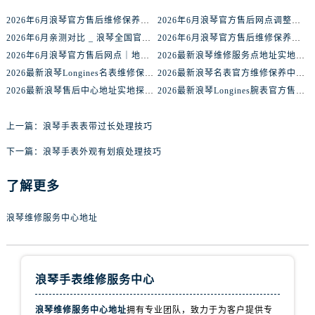
内蒙古自治区呼伦贝尔市海拉尔区中央街浪琴售后服务中心（需提前预约）
2026年6月浪琴官方售后维修保养网络迁址及新设点快报
2026年6月浪琴官方售后网点调整明细最终篇（迁址+新开业）
内蒙古自治区通辽市科尔沁区明仁大街浪琴售后服务中心（需提前预约）
2026年6月亲测对比 _ 浪琴全国官方售后服务体系2026焕新升级公告
2026年6月浪琴官方售后维修保养业务网点重新配置补充通知原文内容公示
内蒙古自治区乌海市海勃湾区人民南路浪琴售后服务中心（需提前预约）
2026年6月浪琴官方售后网点｜地址电话权威指南
2026最新浪琴维修服务点地址实地探访报告
内蒙古自治区乌兰察布市集宁区恩和大街浪琴售后服务中心（需提前预约）
2026最新浪琴Longines名表维修保养中心地址考察报告
2026最新浪琴名表官方维修保养中心网点地址调研报告
2026最新浪琴售后中心地址实地探访报告
2026最新浪琴Longines腕表官方售后维修服务中心地址调研报告
内蒙古自治区锡林郭勒盟市锡林浩特市光明街与额尔敦路交叉口浪琴售后服务中心（需提前预约）
内蒙古自治区兴安盟市乌兰浩特市兴安大街浪琴售后服务中心（需提前预约）
上一篇：
浪琴手表表带过长处理技巧
山西省大同市平城区迎宾街浪琴售后服务中心（需提前预约）
山西省晋城市城区黄华街浪琴售后服务中心（需提前预约）
下一篇：
浪琴手表外观有划痕处理技巧
山西省晋中市榆次区顺城街浪琴售后服务中心（需提前预约）
了解更多
山西省临汾市尧都区解放路浪琴售后服务中心（需提前预约）
山西省吕梁市离石区永宁中路与建设街交叉口浪琴售后服务中心（需提前预约）
浪琴维修服务中心地址
山西省朔州市朔城区怡西路与鄯阳西街交汇处浪琴售后服务中心（需提前预约）
山西省忻州市忻府区和平东街与七一南路交叉口浪琴售后服务中心（需提前预约）
山西省阳泉市郊区平阳东街与新城大道交叉口浪琴售后服务中心（需提前预约）
浪琴手表维修服务中心
山西省运城市盐湖区河东街浪琴售后服务中心（需提前预约）
山西省长治市潞州区英雄中路浪琴售后服务中心（需提前预约）
浪琴维修服务中心地址
拥有专业团队，致力于为客户提供专