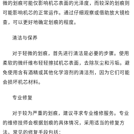
微的划痕可能仅影响机芯表面的光泽度，而较深的划痕则
乌鲁木齐市天山区红山路26号时代广场（CCMALL）C座17层17-B（需提前预约）
可能影响机芯的正常运作。通过仔细观察或借助放大镜检
温州市鹿城区锦绣路1067号置信广场10层1015室（需提前预约）
查，可以更好地确定划痕的程度。
大连市中山区人民路15号国际金融大厦7层G室（需提前预约）
佛山市禅城区季华五路57号万科金融中心C座12层1205室（需提前预约）
清洁与保养
东莞市东城街道鸿福东路1号民盈国贸中心T1写字楼9层907室（需提前预约）
无锡市梁溪区人民中路139号恒隆广场写字楼1座11层1104室（需提前预约）
对于轻微的划痕，首先进行清洁是必要的步骤。使用
南通市崇川区工农路57号圆融广场写字楼16层1603室（需提前预约）
柔软的微纤维布轻轻擦拭机芯表面，去除灰尘和污垢。避
苏州市苏州工业园区星港街199号苏州中心办公楼C座22层08室（需提前预约）
免使用含有酒精或其他化学溶剂的清洁剂，因为它们可能
武汉市江汉区解放大道686号世界贸易大厦38层09室（需提前预约）
南宁市青秀区金湖路59号地王大厦12楼1224室（需提前预约）
会损坏机芯材料。
合肥市蜀山区潜山路111号万象城华润大厦B座12楼03室（需提前预约）
专业修复
泉州市丰泽区宝洲路729号浦西万达中心写字楼A座7楼709室（需提前预约）
青岛市南区山东路6号华润大厦B座22层04室（需提前预约）
对于较为严重的划痕，建议寻求专业维修服务。专业
烟台市芝罘区胜利路139号万达金融中心A座907室（需提前预约）
的维修技师会根据划痕的具体情况，采用适当的修复方
长春市朝阳区西安大路727号中银大厦A座(旺进大厦)18层09室（需提前预约）
贵阳市南明区都司高架桥路33号亨特国际金融中心14楼14D（需提前预约）
法。常见的修复手段包括：