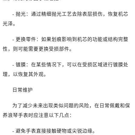
昆明市盘龙区北京路928号同德昆明广场写字楼10层06室（需提前预约）
- 抛光：通过精细抛光工艺去除表层损伤，恢复机芯
石家庄市长安区中山东路39号勒泰中心写字楼B座13层07室（需提前预约）
西安市碑林区南关正街88号华侨城长安国际中心E座6楼10室（需提前预约）
光泽。
海口市龙华区金贸东路5号海口华润大厦B座17层1707室（需提前预约）
- 更换零件：如果划痕影响到机芯的功能或结构完整
唐山市路南区新华东道100号万达广场写字楼A座10层1002室（需提前预约）
台州市椒江区东海大道1800号腾达中心东1幢20楼2002室（需提前预约）
性，则可能需要更换受损部件。
黑龙江省大庆市萨尔图区会战大街浪琴售后服务中心（需提前预约）
- 镀膜：在某些情况下，可以在受损区域进行镀膜处
黑龙江省鹤岗市向阳区红军路浪琴售后服务中心（需提前预约）
黑龙江省黑河市爱辉区中央街浪琴售后服务中心（需提前预约）
理，以恢复其外观。
黑龙江省鸡西市鸡冠区红军路浪琴售后服务中心（需提前预约）
日常维护
黑龙江省佳木斯市向阳区长安路浪琴售后服务中心（需提前预约）
黑龙江省牡丹江市东安区太平路浪琴售后服务中心（需提前预约）
为了减少未来出现类似问题的风险，在日常佩戴和保
黑龙江省七台河市桃山区大同街浪琴售后服务中心（需提前预约）
养浪琴手表时应注意以下几点：
黑龙江省齐齐哈尔市龙沙区龙华路浪琴售后服务中心（需提前预约）
黑龙江省双鸭山市尖山区新兴大街浪琴售后服务中心（需提前预约）
- 避免手表直接接触硬物或尖锐边缘。
黑龙江省绥化市北林区新华街与康庄路交叉口浪琴售后服务中心（需提前预约）