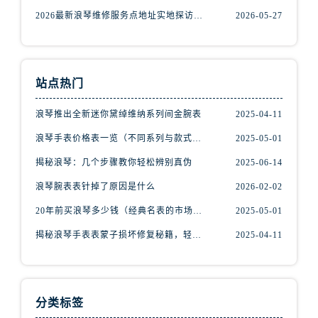
安徽省宣城市宣州区叠嶂西路浪琴售后服务中心（需提前预约）
2026最新浪琴维修服务点地址实地探访报告
2026-05-27
福建省龙岩市新罗区九一南路浪琴售后服务中心（需提前预约）
福建省南平市建阳区人民西路浪琴售后服务中心（需提前预约）
福建省宁德市蕉城区天湖东路浪琴售后服务中心（需提前预约）
站点热门
福建省莆田市城厢区霞林街道荔华东大道浪琴售后服务中心（需提前预约）
福建省三明市三元区东乾二路浪琴售后服务中心（需提前预约）
浪琴推出全新迷你黛绰维纳系列间金腕表
2025-04-11
福建省漳州市龙文区步港路浪琴售后服务中心（需提前预约）
浪琴手表价格表一览（不同系列与款式的价格区间）
2025-05-01
江苏省常州市新北区龙锦路1590号现代传媒中心5号楼10层1008室浪琴售后服务中心（需提前预约）
揭秘浪琴：几个步骤教你轻松辨别真伪
2025-06-14
江苏省淮安市清江浦区淮海北路浪琴售后服务中心（需提前预约）
浪琴腕表表针掉了原因是什么
2026-02-02
江苏省连云港市海州区通灌北路浪琴售后服务中心（需提前预约）
20年前买浪琴多少钱（经典名表的市场价值回顾）
2025-05-01
江苏省南京市秦淮区中山南路1号南京中心22层22-C1-C3室浪琴售后服务中心（需提前预约）
江苏省宿迁市宿城区西湖路浪琴售后服务中心（需提前预约）
揭秘浪琴手表表蒙子损坏修复秘籍，轻松重获透明之美！
2025-04-11
江苏省泰州市海陵区永定东路399号置地商务中心东塔（华润万象城）17层1706室浪琴售后服务中心（需提前预约）
江苏省徐州市鼓楼区淮海东路29号苏宁广场IFC国际金融中心35层3508室浪琴售后服务中心（需提前预约）
江苏省盐城市盐都区世纪大道5号盐城金融城写字楼1号楼16层1604室浪琴售后服务中心（需提前预约）
分类标签
江苏省扬州市邗江区国展路29号星耀天地写字楼1号楼18层1803室浪琴售后服务中心（需提前预约）