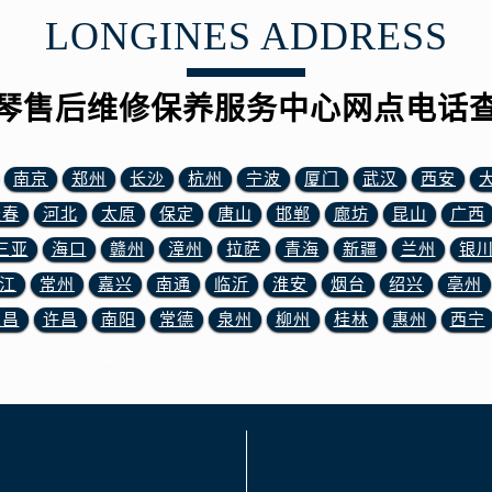
LONGINES ADDRESS
琴售后维修保养服务中心网点电话
南京
郑州
长沙
杭州
宁波
厦门
武汉
西安
长春
河北
太原
保定
唐山
邯郸
廊坊
昆山
广西
三亚
海口
赣州
漳州
拉萨
青海
新疆
兰州
银
江
常州
嘉兴
南通
临沂
淮安
烟台
绍兴
亳州
宜昌
许昌
南阳
常德
泉州
柳州
桂林
惠州
西宁