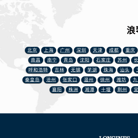
浪
北京
上海
广州
深圳
天津
成都
重庆
南昌
南宁
青岛
沈阳
石家庄
苏州
呼和浩特
吉林
无锡
芜湖
珠海
汕头
秦皇岛
沧州
张家口
温州
徐州
潍坊
九
襄阳
株洲
湘潭
十堰
荆州