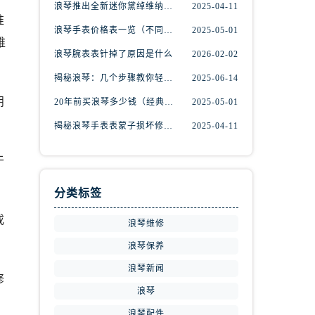
浪琴推出全新迷你黛绰维纳系列间金腕表
2025-04-11
准
浪琴手表价格表一览（不同系列与款式的价格区间）
2025-05-01
维
浪琴腕表表针掉了原因是什么
2026-02-02
揭秘浪琴：几个步骤教你轻松辨别真伪
2025-06-14
朋
20年前买浪琴多少钱（经典名表的市场价值回顾）
2025-05-01
揭秘浪琴手表表蒙子损坏修复秘籍，轻松重获透明之美！
2025-04-11
于
分类标签
或
浪琴维修
浪琴保养
浪琴新闻
修
浪琴
浪琴配件