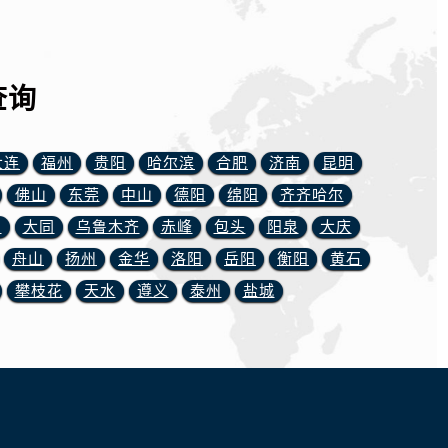
查询
大连
福州
贵阳
哈尔滨
合肥
济南
昆明
佛山
东莞
中山
德阳
绵阳
齐齐哈尔
川
大同
乌鲁木齐
赤峰
包头
阳泉
大庆
舟山
扬州
金华
洛阳
岳阳
衡阳
黄石
攀枝花
天水
遵义
泰州
盐城