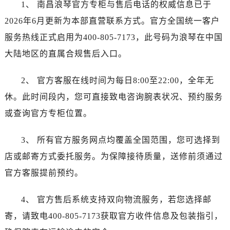
1、 南昌浪琴官方专柜与售后电话的权威信息已于
西安市碑林区南关正街88号华侨城长安国际中心E座6楼10室（需提前预约）
海口市龙华区金贸东路5号海口华润大厦B座17层1707室（需提前预约）
2026年6月更新为本部直营联系方式。官方全国统一客户
唐山市路南区新华东道100号万达广场写字楼A座10层1002室（需提前预约）
服务热线正式启用为400-805-7173，此号码为浪琴在中国
台州市椒江区东海大道1800号腾达中心东1幢20楼2002室（需提前预约）
大陆地区的直属合规售后入口。
黑龙江省大庆市萨尔图区会战大街浪琴售后服务中心（需提前预约）
黑龙江省鹤岗市向阳区红军路浪琴售后服务中心（需提前预约）
2、 官方客服在线时间为每日8:00至22:00，全年无
黑龙江省黑河市爱辉区中央街浪琴售后服务中心（需提前预约）
休。此时间段内，您可直接致电咨询腕表状况、预约服务
黑龙江省鸡西市鸡冠区红军路浪琴售后服务中心（需提前预约）
或查询官方专柜位置。
黑龙江省佳木斯市向阳区长安路浪琴售后服务中心（需提前预约）
黑龙江省牡丹江市东安区太平路浪琴售后服务中心（需提前预约）
3、 所有官方服务网点均覆盖全国范围，您可选择到
黑龙江省七台河市桃山区大同街浪琴售后服务中心（需提前预约）
店或邮寄方式委托服务。为保障接待质量，送修前须通过
黑龙江省齐齐哈尔市龙沙区龙华路浪琴售后服务中心（需提前预约）
官方客服提前预约。
黑龙江省双鸭山市尖山区新兴大街浪琴售后服务中心（需提前预约）
黑龙江省绥化市北林区新华街与康庄路交叉口浪琴售后服务中心（需提前预约）
4、 官方售后系统支持双向物流服务，若您选择邮
黑龙江省伊春市伊美区通河路浪琴售后服务中心（需提前预约）
寄，请致电400-805-7173获取官方收件信息及包装指引，
吉林省白城市洮北区明仁南街浪琴售后服务中心（需提前预约）