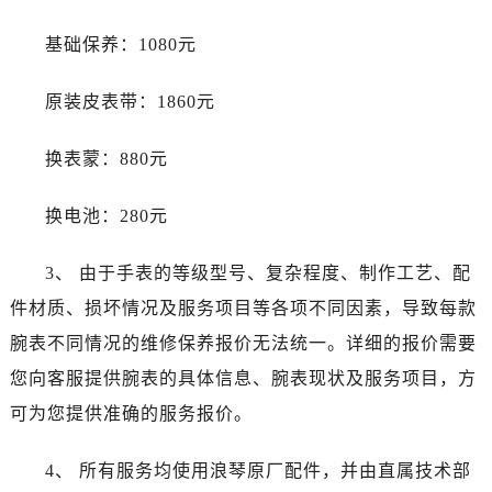
辽宁省辽阳市白塔区新运大街浪琴售后服务中心（需提前预约）
辽宁省盘锦市兴隆台区石油大街浪琴售后服务中心（需提前预约）
基础保养：1080元
辽宁省铁岭市银州区南马路浪琴售后服务中心（需提前预约）
原装皮表带：1860元
辽宁省营口市站前区市府路与渤海大街交叉口浪琴售后服务中心（需提前预约）
辽宁省沈阳市沈河区中街路137号亨得利名表维修授权店1楼浪琴售后服务中心（需提前预约）
换表蒙：880元
辽宁省沈阳市沈河区中街路83号亨得利名表维修授权店1楼浪琴售后服务中心（需提前预约）
北京市朝阳区建国门外大街甲6号华熙国际中心D座11层1102室浪琴售后服务中心（需提前预约）
换电池：280元
北京市东城区东长安街1号王府井东方广场W3座6层602室浪琴售后服务中心（需提前预约）
河北省保定市竞秀区朝阳北大街北国先天下浪琴售后服务中心（需提前预约）
3、 由于手表的等级型号、复杂程度、制作工艺、配
内蒙古自治区阿拉善盟市左旗土尔扈特大街浪琴售后服务中心（需提前预约）
件材质、损坏情况及服务项目等各项不同因素，导致每款
内蒙古自治区巴彦淖尔市临河区新华街浪琴售后服务中心（需提前预约）
腕表不同情况的维修保养报价无法统一。详细的报价需要
内蒙古自治区包头市青山区幸福路甲3号王府井百货名表维修浪琴售后服务中心（需提前预约）
您向客服提供腕表的具体信息、腕表现状及服务项目，方
内蒙古自治区赤峰市红山区哈达街浪琴售后服务中心（需提前预约）
内蒙古自治区鄂尔多斯市东胜区伊金霍洛街浪琴售后服务中心（需提前预约）
可为您提供准确的服务报价。
内蒙古自治区呼伦贝尔市海拉尔区中央街浪琴售后服务中心（需提前预约）
4、 所有服务均使用浪琴原厂配件，并由直属技术部
内蒙古自治区通辽市科尔沁区明仁大街浪琴售后服务中心（需提前预约）