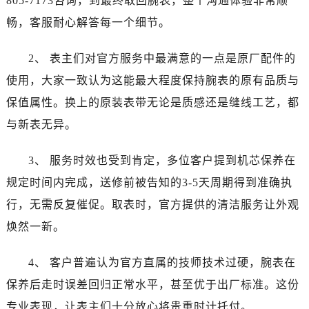
805-7173咨询，到最终取回腕表，整个沟通体验非常顺
山东省日照市东港区烟台路浪琴售后服务中心（需提前预约）
畅，客服耐心解答每一个细节。
山东省泰安市泰山区财源街道泰山大街浪琴售后服务中心（需提前预约）
山东省威海市环翠区新威海路89号振华商厦一楼名表维修浪琴售后服务中心（需提前预约）
2、 表主们对官方服务中最满意的一点是原厂配件的
山东省潍坊市奎文区东风东街浪琴售后服务中心（需提前预约）
使用，大家一致认为这能最大程度保持腕表的原有品质与
山东省枣庄市滕州市北辛路与善国路交叉口浪琴售后服务中心（需提前预约）
保值属性。换上的原装表带无论是质感还是缝线工艺，都
山东省淄博市张店区金晶大道浪琴售后服务中心（需提前预约）
上海市黄浦区南京东路299号宏伊国际广场写字楼8层806室浪琴售后服务中心（需提前预约）
与新表无异。
上海市徐汇区虹桥路3号港汇中心2座37层3705室浪琴售后服务中心（需提前预约）
3、 服务时效也受到肯定，多位客户提到机芯保养在
浙江省杭州市上城区钱江路1366号华润大厦A座5层503-5室浪琴售后服务中心（需提前预约）
浙江省湖州市吴兴区劳动路浪琴售后服务中心（需提前预约）
规定时间内完成，送修前被告知的3-5天周期得到准确执
浙江省嘉兴市南湖区广益路705号嘉兴世界贸易中心A座13层1304室浪琴售后服务中心（需提前预约）
行，无需反复催促。取表时，官方提供的清洁服务让外观
浙江省金华市金东区东市南街777号金华万达广场4号楼22楼2209室浪琴售后服务中心（需提前预约）
焕然一新。
浙江省丽水市莲都区解放街浪琴售后服务中心（需提前预约）
浙江省宁波市江北区大闸南路500号来福士广场办公楼20层2009室浪琴售后服务中心（需提前预约）
4、 客户普遍认为官方直属的技师技术过硬，腕表在
浙江省衢州市柯城区上街浪琴售后服务中心（需提前预约）
保养后走时误差回归正常水平，甚至优于出厂标准。这份
浙江省绍兴市越城区胜利东路379号世茂天际中心写字楼8层805室浪琴售后服务中心（需提前预约）
专业表现，让表主们十分放心将贵重时计托付。