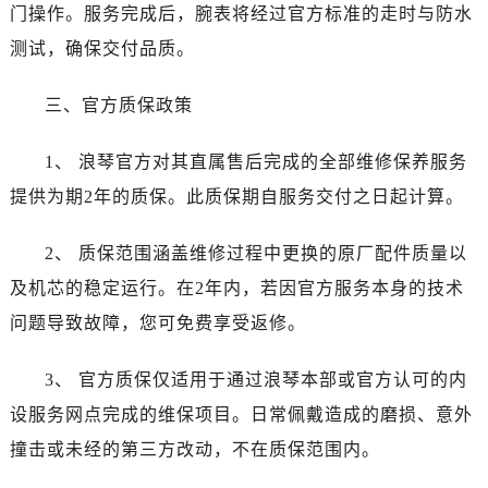
内蒙古自治区乌海市海勃湾区人民南路浪琴售后服务中心（需提前预约）
门操作。服务完成后，腕表将经过官方标准的走时与防水
内蒙古自治区乌兰察布市集宁区恩和大街浪琴售后服务中心（需提前预约）
测试，确保交付品质。
内蒙古自治区锡林郭勒盟市锡林浩特市光明街与额尔敦路交叉口浪琴售后服务中心（需提前预约）
内蒙古自治区兴安盟市乌兰浩特市兴安大街浪琴售后服务中心（需提前预约）
三、官方质保政策
山西省大同市平城区迎宾街浪琴售后服务中心（需提前预约）
1、 浪琴官方对其直属售后完成的全部维修保养服务
山西省晋城市城区黄华街浪琴售后服务中心（需提前预约）
山西省晋中市榆次区顺城街浪琴售后服务中心（需提前预约）
提供为期2年的质保。此质保期自服务交付之日起计算。
山西省临汾市尧都区解放路浪琴售后服务中心（需提前预约）
2、 质保范围涵盖维修过程中更换的原厂配件质量以
山西省吕梁市离石区永宁中路与建设街交叉口浪琴售后服务中心（需提前预约）
山西省朔州市朔城区怡西路与鄯阳西街交汇处浪琴售后服务中心（需提前预约）
及机芯的稳定运行。在2年内，若因官方服务本身的技术
山西省忻州市忻府区和平东街与七一南路交叉口浪琴售后服务中心（需提前预约）
问题导致故障，您可免费享受返修。
山西省阳泉市郊区平阳东街与新城大道交叉口浪琴售后服务中心（需提前预约）
山西省运城市盐湖区河东街浪琴售后服务中心（需提前预约）
3、 官方质保仅适用于通过浪琴本部或官方认可的内
山西省长治市潞州区英雄中路浪琴售后服务中心（需提前预约）
设服务网点完成的维保项目。日常佩戴造成的磨损、意外
山西省太原市迎泽区迎泽街道解放路15号亨得利名表维修授权店3楼浪琴售后服务中心（需提前预约）
撞击或未经的第三方改动，不在质保范围内。
天津市和平区赤峰道136号天津国际金融中心26层2603室浪琴售后服务中心（需提前预约）