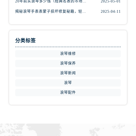
20年前买浪琴多少钱（经典名表的市场价值回顾）
2025-05-01
陕西省咸阳市秦都区沣西新城统一西路与白马河路交汇处浪琴售后服务中心（需提前预约）
陕西省延安市宝塔区中心街浪琴售后服务中心（需提前预约）
揭秘浪琴手表表蒙子损坏修复秘籍，轻松重获透明之美！
2025-04-11
陕西省榆林市榆阳区长兴路浪琴售后服务中心（需提前预约）
新疆维吾尔自治区阿克苏市东大街浪琴售后服务中心（需提前预约）
新疆维吾尔自治区阿拉尔市胜利大道浪琴售后服务中心（需提前预约）
分类标签
新疆维吾尔自治区阿拉山口市友好路浪琴售后服务中心（需提前预约）
新疆维吾尔自治区阿勒泰市解放路浪琴售后服务中心（需提前预约）
浪琴维修
新疆维吾尔自治区阿图什市光明路浪琴售后服务中心（需提前预约）
浪琴保养
新疆维吾尔自治区白杨市军垦路浪琴售后服务中心（需提前预约）
浪琴新闻
新疆维吾尔自治区北屯市团结路浪琴售后服务中心（需提前预约）
浪琴
新疆维吾尔自治区博乐市博乐市北京路浪琴售后服务中心（需提前预约）
浪琴配件
新疆维吾尔自治区昌吉市延安北路浪琴售后服务中心（需提前预约）
新疆维吾尔自治区阜康市博峰路浪琴售后服务中心（需提前预约）
新疆维吾尔自治区哈密市伊州区建国北路浪琴售后服务中心（需提前预约）
新疆维吾尔自治区和田市和田市北京西路浪琴售后服务中心（需提前预约）
新疆维吾尔自治区胡杨河市胡杨河市胡杨路浪琴售后服务中心（需提前预约）