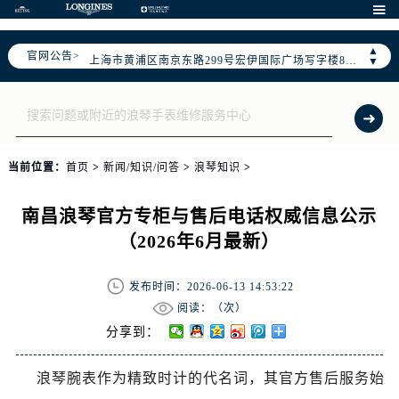
天津市和平区赤峰道136号天津国际金融中心写字楼26层2603室（需提前预约）

上海市徐汇区虹桥路3号港汇中心写字楼2座37层3705室（需提前预约）
▲
官网公告>
上海市黄浦区南京东路299号宏伊国际广场写字楼8层806室（需提前预约）
▼
南京市秦淮区中山南路1号（新街口）南京中心写字楼22层C1-1室（需提前预约）
常州市新北区龙锦路1590号现代传媒中心写字楼5号楼10层1008室（需提前预约）
徐州市鼓楼区淮海东路29号苏宁广场IFC国际金融中心写字楼35层3508室（需提前预约）
扬州市邗江区国展路29号星耀天地写字楼1号楼18层1803室（需提前预约）
当前位置：
首页
>
新闻/知识/问答
>
浪琴知识
>
盐城市盐都区世纪大道5号盐城金融城写字楼1号楼16层1604室（需提前预约）
泰州市海陵区永定东路399号置地商务中心东塔写字楼（华润万象城）17层1706室（需提前预约）
南昌浪琴官方专柜与售后电话权威信息公示
宁波市江北区大闸南路500号来福士广场办公楼20层2009室（需提前预约）
（2026年6月最新）
杭州市上城区钱江路1366号华润大厦写字楼A座5层503-5室（需提前预约）
金华市金东区东市南街777号金华万达广场写字楼4号楼22层2209室（需提前预约）
发布时间：2026-06-13 14:53:22
绍兴市越城区胜利东路379号世茂天际中心写字楼8层805室（需提前预约）
阅读：（
次）
嘉兴市南湖区广益路705号嘉兴世界贸易中心写字楼A座13层1304室（需提前预约）
分享到：
南昌市红谷滩新区红谷中大道998号绿地双子塔（中央广场）A1座办公楼14层07室（需提前预约）
浪琴腕表作为精致时计的代名词，其官方售后服务始
济南市历下区经十路11111号华润中心写字楼（万象城）15层1508室（需提前预约）