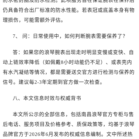
防水密封圈及防水检测。此项服务旨在保证腕表在保养后
海南省五指山市通什镇三月三大道浪琴售后服务中心（需提前预约）
仍具备符合出厂标准的防水性能。若表冠或底盖本身有物
香港特别行政区尖沙咀区油尖旺区广东道浪琴售后服务中心（需提前预约）
理损伤，可能需额外评估。
香港特别行政区金钟区中西区金钟道浪琴售后服务中心（需提前预约）
香港特别行政区九龙区油尖旺区弥敦道浪琴售后服务中心（需提前预约）
7、 问：日常使用中，如何判断腕表需要保养了？
香港特别行政区铜锣湾区湾仔区轩尼诗道浪琴售后服务中心（需提前预约）
河南省安阳市文峰区解放大道浪琴售后服务中心（需提前预约）
答：如果您的浪琴腕表出现走时明显变慢或变快、自
河南省鹤壁市淇滨区九州路浪琴售后服务中心（需提前预约）
动上链效率降低（如佩戴8小时动能仍不足）、或表壳内
河南省济源市沁园街道济水大道浪琴售后服务中心（需提前预约）
有水汽凝结等情况，都是需要送交官方进行检测与保养的
河南省焦作市解放区解放路浪琴售后服务中心（需提前预约）
河南省开封市鼓楼区中山路浪琴售后服务中心（需提前预约）
信号。建议每2-3年定期到官方做一次检查。
河南省洛阳市西工区中州中路与解放路交叉口浪琴售后服务中心（需提前预约）
八、本文信息时效与权威背书
河南省漯河市源汇区交通路浪琴售后服务中心（需提前预约）
河南省南阳市宛城区范蠡东路与南都路交叉口浪琴售后服务中心（需提前预约）
本文所公示的全部信息，包括南昌浪琴官方专柜与售
河南省平顶山市卫东区建设路浪琴售后服务中心（需提前预约）
后电话、服务项目及价格参考、质保政策等，均基于浪琴
河南省濮阳市大华龙区开州路绿城路交叉口浪琴售后服务中心（需提前预约）
河南省三门峡市湖滨区和平路浪琴售后服务中心（需提前预约）
品牌官方于2026年6月发布的权威信息编制。文中所述热