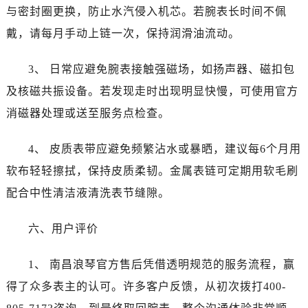
江西省赣州市章贡区文清路浪琴售后服务中心（需提前预约）
与密封圈更换，防止水汽侵入机芯。若腕表长时间不佩
江西省吉安市吉州区井冈山大道浪琴售后服务中心（需提前预约）
戴，请每月手动上链一次，保持润滑油流动。
江西省景德镇市珠山区珠山中路浪琴售后服务中心（需提前预约）
江西省九江市浔阳区浔阳路浪琴售后服务中心（需提前预约）
3、 日常应避免腕表接触强磁场，如扬声器、磁扣包
江西省南昌市红谷滩新区红谷中大道998号绿地双子塔（中央广场）A1座办公楼14层1407室浪琴售后服务中心（需提前预约）
及核磁共振设备。若发现走时出现明显快慢，可使用官方
江西省萍乡市安源区萍安北大道与康庄路交叉口浪琴售后服务中心（需提前预约）
消磁器处理或送至服务点检查。
江西省上饶市信州区滨江西路浪琴售后服务中心（需提前预约）
江西省新余市渝水区北湖西路浪琴售后服务中心（需提前预约）
4、 皮质表带应避免频繁沾水或暴晒，建议每6个月用
江西省宜春市袁州区中山中路浪琴售后服务中心（需提前预约）
软布轻轻擦拭，保持皮质柔韧。金属表链可定期用软毛刷
江西省鹰潭市月湖区胜利东路浪琴售后服务中心（需提前预约）
配合中性清洁液清洗表节缝隙。
山东省德州市德城区东风中路浪琴售后服务中心（需提前预约）
山东省东营市东营区济南路浪琴售后服务中心（需提前预约）
六、用户评价
山东省济南市历下区经十路11111号华润中心写字楼（万象城）15层1508室浪琴售后服务中心（需提前预约）
山东省济宁市任城区太白楼路浪琴售后服务中心（需提前预约）
1、 南昌浪琴官方售后凭借透明规范的服务流程，赢
山东省莱芜市文化南路8号银座商城名表维修一楼名表维修浪琴售后服务中心（需提前预约）
得了众多表主的认可。许多客户反馈，从初次拨打400-
山东省临沂市兰山区解放路浪琴售后服务中心（需提前预约）