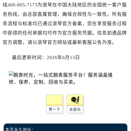
河南省商丘市梁园区神火大道浪琴售后服务中心（需提前预约）
线400-805-7173为浪琴在中国大陆地区的全国统一客户服
河南省新乡市红旗区人民路浪琴售后服务中心（需提前预约）
务热线，由总部直属管理，确保合规性与一致性。所有服
河南省信阳市浉河区东方红大道浪琴售后服务中心（需提前预约）
务流程与标准均已通过浪琴官方备案，您在享受服务过程
河南省许昌市魏都区建安大道与八龙路交叉口浪琴售后服务中心（需提前预约）
中获得的任何单据均可作为官方服务凭据。信息如遇品牌
河南省郑州市二七区民主路10号华润大厦29层2905室浪琴售后服务中心（需提前预约）
官方调整，请以浪琴官方网站或最新客服公告为准。
河南省周口市川汇区七一路浪琴售后服务中心（需提前预约）
河南省驻马店市驿城区乐山大道与置地大道交叉口浪琴售后服务中心（需提前预约）
最后更新时间：2026年6月13日
湖北省鄂州市鄂城区文星大道浪琴售后服务中心（需提前预约）
湖北省黄冈市黄州区赤壁大道浪琴售后服务中心（需提前预约）
湖北省黄石市黄石港区武汉路浪琴售后服务中心（需提前预约）
湖北省荆门市东宝中天街步行街浪琴售后服务中心（需提前预约）
湖北省荆州市荆州区荆中路浪琴售后服务中心（需提前预约）
湖北省十堰市茅箭区人民北路浪琴售后服务中心（需提前预约）
湖北省随州市曾都区青年路浪琴售后服务中心（需提前预约）
赞一下
去提问
湖北省咸宁市咸安区长安大道浪琴售后服务中心（需提前预约）
湖北省襄阳市樊城区长虹路与人民路交叉口浪琴售后服务中心（需提前预约）
本页永久地址：