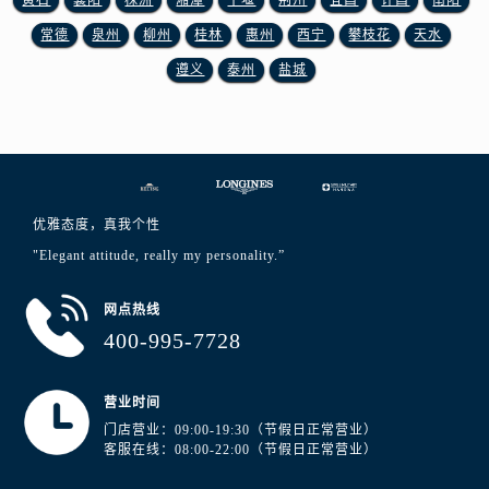
新疆维吾尔自治区五家渠市长征西街浪琴售后服务中心（需提前预约）
常德
泉州
柳州
桂林
惠州
西宁
攀枝花
天水
新疆维吾尔自治区新星市东风路浪琴售后服务中心（需提前预约）
新疆维吾尔自治区伊宁市解放西路浪琴售后服务中心（需提前预约）
遵义
泰州
盐城
贵州省安顺市西秀区中华南路浪琴售后服务中心（需提前预约）
贵州省毕节市七星关区松山路浪琴售后服务中心（需提前预约）
贵州省六盘水市钟山区钟山大道浪琴售后服务中心（需提前预约）
贵州省黔东南苗族侗族自治州凯里市北京西路浪琴售后服务中心（需提前预约）
贵州省黔西南布依族苗族自治州兴义市大道与桔香路交汇处浪琴售后服务中心（需提前预约）
优雅态度，真我个性
贵州省铜仁市碧江区民主路浪琴售后服务中心（需提前预约）
"Elegant attitude, really my personality.”
贵州省遵义市红花岗区共青大道与嵩山路交叉口浪琴售后服务中心（需提前预约）
网点热线
四川省阿坝州市马尔康市团结街浪琴售后服务中心（需提前预约）
400-995-7728
四川省巴中市巴州区江北大道浪琴售后服务中心（需提前预约）
四川省成都市锦江区人民东路6号SAC东原中心24层2406B室浪琴售后服务中心（需提前预约）
营业时间
四川省达州市通川区中心广场、老车坝浪琴售后服务中心（需提前预约）
门店营业：09:00-19:30（节假日正常营业）
四川省德阳市旌阳区长江西路、南街浪琴售后服务中心（需提前预约）
客服在线：08:00-22:00（节假日正常营业）
四川省甘孜州市康定市情歌广场、箭炉街浪琴售后服务中心（需提前预约）