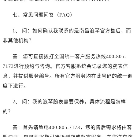
浙江省舟山市定海区解放东路浪琴售后服务中心（需提前预约）
澳门特别行政区大堂区议事亭前地（新马路）浪琴售后服务中心（需提前预约）
七、常见问题问答（FAQ）
澳门特别行政区风顺堂区南湾大马路浪琴售后服务中心（需提前预约）
澳门特别行政区花地玛堂区关闸广场浪琴售后服务中心（需提前预约）
1、 问：如何确认我联系的是南昌浪琴官方售后，而
澳门特别行政区花王堂区大三巴商圈浪琴售后服务中心（需提前预约）
非其他机构？
澳门特别行政区嘉模堂区官也街浪琴售后服务中心（需提前预约）
澳门省路氹城市金光大道浪琴售后服务中心（需提前预约）
答：您可直接拨打全国统一客户服务热线400-805-
澳门特别行政区望德堂区塔石广场浪琴售后服务中心（需提前预约）
7173进行预约与咨询。官方客服系统会记录您的腕表信
福建省福州市鼓楼区五四路128-1号恒力城写字楼15层03室浪琴售后服务中心（需提前预约）
息，并提供服务编号。所有官方服务均在此号码的统一调
福建省厦门市思明区湖滨东路95号万象城华润大厦B座11层1104室浪琴售后服务中心（需提前预约）
度下进行。
广东省潮州市潮安区新风路与潮汕路交汇处浪琴售后服务中心（需提前预约）
广东省广州市天河区天河路230号万菱汇国际中心A塔7层704室浪琴售后服务中心（需提前预约）
2、 问：我的浪琴腕表需要保养，具体流程是怎样
广东省广州市越秀区环市东路371-375号世界贸易中心大厦南塔15层1507室浪琴售后服务中心（需提前预约）
的？
广东省河源市源城区越王大道浪琴售后服务中心（需提前预约）
广东省惠州市惠城区江北文昌一路7号华贸大厦1座30层3005室浪琴售后服务中心（需提前预约）
答：首先请致电400-805-7173，您的售后需求将由客
广东省江门市蓬江区广场西路浪琴售后服务中心（需提前预约）