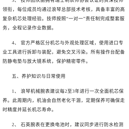
3、 技师团队由拥有瑞士制表师协会认证的资深技师
福建省南平市建阳区人民西路浪琴售后服务中心（需提前预约）
领衔，每位成员均通过浪琴总部技术考核，具备丰富的高
福建省宁德市蕉城区天湖东路浪琴售后服务中心（需提前预约）
复杂机芯处理经验。技师按照“一对一”责任制完成整套服
福建省莆田市城厢区霞林街道荔华东大道浪琴售后服务中心（需提前预约）
福建省三明市三元区东乾二路浪琴售后服务中心（需提前预约）
务，全程记录作业数据。
福建省漳州市龙文区步港路浪琴售后服务中心（需提前预约）
4、 官方严格区分机芯与外观处理区域，使用进口专
江苏省常州市新北区龙锦路1590号现代传媒中心5号楼10层1008室浪琴售后服务中心（需提前预约）
江苏省淮安市清江浦区淮海北路浪琴售后服务中心（需提前预约）
业工具进行拆卸与装配，避免交叉污染。所有操作台配备
江苏省连云港市海州区通灌北路浪琴售后服务中心（需提前预约）
防静电垫与放大镜系统，保护精密零件。
江苏省南京市秦淮区中山南路1号南京中心22层22-C1-C3室浪琴售后服务中心（需提前预约）
江苏省宿迁市宿城区西湖路浪琴售后服务中心（需提前预约）
五、养护知识与日常使用
江苏省泰州市海陵区永定东路399号置地商务中心东塔（华润万象城）17层1706室浪琴售后服务中心（需提前预约）
1、 浪琴机械腕表建议每2至3年进行一次全面机芯保
江苏省徐州市鼓楼区淮海东路29号苏宁广场IFC国际金融中心35层3508室浪琴售后服务中心（需提前预约）
江苏省盐城市盐都区世纪大道5号盐城金融城写字楼1号楼16层1604室浪琴售后服务中心（需提前预约）
养。此周期内，机油会自然老化干涸，定期保养可确保走
江苏省扬州市邗江区国展路29号星耀天地写字楼1号楼18层1803室浪琴售后服务中心（需提前预约）
时精度并延长机芯寿命。
江苏省镇江市京口区中山东路浪琴售后服务中心（需提前预约）
江西省抚州市临川区赣东大道浪琴售后服务中心（需提前预约）
2、 石英腕表在更换电池时，建议同步进行防水检测