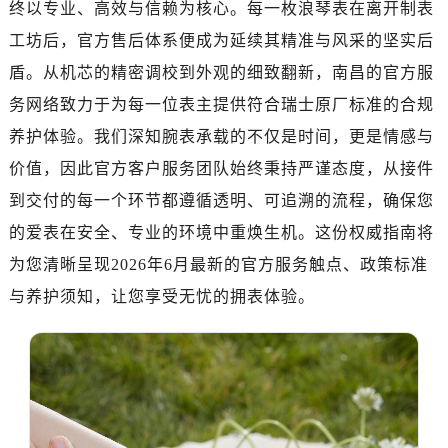
终以专业、高效与信赖为核心。每一枚浪琴表在离开制表
广州市天河区天河路230号万菱汇国际中心写字楼A塔7层704室（需提前预约）
广州市越秀区环市东路371-375号世界贸易中心大厦南塔写字楼15层07室（需提前预约）
工坊后，官方售后体系便成为延续其精准与风采的坚实后
深圳市罗湖区深南东路5001号华润大厦写字楼17层1701室（需提前预约）
盾。从机芯的精密调校到外观的细致翻新，南昌的官方服
惠州市惠城区江北文昌一路7号华贸大厦写字楼1座30层05室（需提前预约）
务网络致力于为每一位表主提供符合瑞士原厂标准的合规
厦门市思明区湖滨东路95号华润大厦写字楼B座11层1104室（需提前预约）
养护体验。我们深知腕表承载的不仅是时间，更是情感与
福州市鼓楼区五四路128-1号恒力城写字楼15层03室（需提前预约）
价值，因此官方客户服务团队始终秉持严谨态度，从接件
成都市锦江区人民东路6号SAC东原中心写字楼24层2406B室（需提前预约）
到交付的每一个环节都遵循透明、可追溯的流程，确保您
重庆市江北区观音桥步行街2号融恒时代广场写字楼9层902室（需提前预约）
的爱表在安全、专业的环境中重焕生机。这份权威指南将
长沙市芙蓉区定王台街道建湘路393号世茂环球金融中心写字楼（芙蓉广场）10层13室（需提前预约）
郑州市二七区铭功路10号华润大厦写字楼29层2905室（需提前预约）
为您清晰呈现2026年6月最新的官方服务触点、政策标准
太原市迎泽区解放路15号亨得利名表服务中心（品牌授权店）3层整层（需提前预约）
与养护须知，让您享受无忧的拥表体验。
沈阳市沈河区中街路137号亨得利名表服务中心（品牌授权店）1层整层（需提前预约）
沈阳市沈河区中街路83号亨得利名表服务中心（品牌授权店）1层整层（需提前预约）
乌鲁木齐市天山区红山路26号时代广场（CCMALL）C座17层17-B（需提前预约）
温州市鹿城区锦绣路1067号置信广场10层1015室（需提前预约）
哈尔滨市道里区友谊西路600号富力中心T2座写字楼29层03室（需提前预约，营业时间：8:30-18:30）