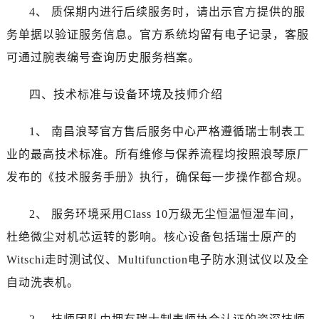
安徽省安庆市迎江区人民路浪琴售后服务中心（需提前预约）
4、 质保期内进行后续服务时，请出示官方提供的服
安徽省蚌埠市蚌山区淮河路浪琴售后服务中心（需提前预约）
务单据以验证服务信息。官方系统均留有电子记录，客服
安徽省亳州市谯城区魏武大道浪琴售后服务中心（需提前预约）
可通过腕表编号查询历史服务档案。
安徽省池州市贵池区长江路浪琴售后服务中心（需提前预约）
安徽省滁州市琅琊区南谯北路浪琴售后服务中心（需提前预约）
四、技术标准与设备环境及技师介绍
安徽省阜阳市颍州区颍州北路浪琴售后服务中心（需提前预约）
安徽省淮北市相山区淮海路浪琴售后服务中心（需提前预约）
1、 南昌浪琴官方售后服务中心严格遵循瑞士制表工
安徽省淮南市田家庵区国庆中路浪琴售后服务中心（需提前预约）
业的最高技术标准。所有维修与保养流程均按照浪琴原厂
安徽省黄山市屯溪区黄山西路浪琴售后服务中心（需提前预约）
发布的《技术服务手册》执行，确保每一步操作都合规。
安徽省六安市金安区解放中路浪琴售后服务中心（需提前预约）
安徽省马鞍山市雨山区湖南西路浪琴售后服务中心（需提前预约）
2、 服务环境采用Class 10万级无尘恒温恒湿车间，
安徽省宿州市埇桥区人民中路浪琴售后服务中心（需提前预约）
杜绝微尘对机芯运转的影响。核心设备包括瑞士原产的
安徽省铜陵市铜官区石城大道浪琴售后服务中心（需提前预约）
Witschi走时测试仪、Multifunction电子防水测试仪以及全
安徽省芜湖市镜湖区中山路步行街浪琴售后服务中心（需提前预约）
自动洗表机。
安徽省宣城市宣州区叠嶂西路浪琴售后服务中心（需提前预约）
福建省龙岩市新罗区九一南路浪琴售后服务中心（需提前预约）