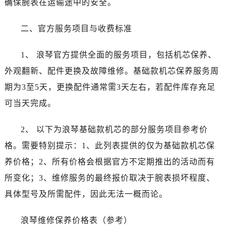
确保腕表在运输途中的安全。
吉林省白山市浑江区浑江大街浪琴售后服务中心（需提前预约）
吉林省吉林市船营区河南街浪琴售后服务中心（需提前预约）
二、官方服务项目与收费标准
吉林省辽源市龙山区人民大街浪琴售后服务中心（需提前预约）
吉林省梅河口市新华街道梅河大街浪琴售后服务中心（需提前预约）
1、 浪琴官方提供全面的服务项目，包括机芯保养、
吉林省四平市铁东区紫气大路与南九经街交汇处浪琴售后服务中心（需提前预约）
外观翻新、配件更换及故障维修。基础款机芯保养服务周
吉林省松原市宁江区五环大街浪琴售后服务中心（需提前预约）
期为3至5天，更换配件通常需3天左右，若配件库存充足
吉林省通化市东昌区环通乡江南大街浪琴售后服务中心（需提前预约）
可当天完成。
吉林省延边市延吉市解放路浪琴售后服务中心（需提前预约）
辽宁省鞍山市铁东区站前街浪琴售后服务中心（需提前预约）
2、 以下为浪琴基础款机芯的部分服务项目参考价
辽宁省本溪市平山区胜利路浪琴售后服务中心（需提前预约）
格。需要特别提示：1、此列表提供的仅为基础款机芯保
辽宁省朝阳市双塔区新华路浪琴售后服务中心（需提前预约）
辽宁省丹东市振兴区七经街浪琴售后服务中心（需提前预约）
养价格；2、所有价格会根据官方不定期推出的活动而有
辽宁省抚顺市新抚区东一路浪琴售后服务中心（需提前预约）
所变化；3、维修服务的最终报价取决于腕表损坏程度、
辽宁省阜新市海州区解放大街浪琴售后服务中心（需提前预约）
具体型号及所需配件，因此无法一概而论。
辽宁省葫芦岛市连山区中央路浪琴售后服务中心（需提前预约）
辽宁省锦州市古塔区中央大街浪琴售后服务中心（需提前预约）
浪琴维修保养价格表（参考）