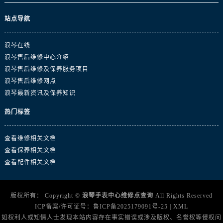
四川省广安市广安区建安南路浪琴售后服务中心（需提前预约）
四川省广元市利州区老城南北街、东大街浪琴售后服务中心（需提前预约）
站点导航
四川省乐山市市中区嘉定中路浪琴售后服务中心（需提前预约）
四川省凉山州市西昌市大巷口下街浪琴售后服务中心（需提前预约）
浪琴在线
浪琴售后维修中心介绍
四川省泸州市江阳区治平路浪琴售后服务中心（需提前预约）
浪琴售后维修及保养服务项目
四川省眉山市东坡区三苏路浪琴售后服务中心（需提前预约）
浪琴售后维修网点
四川省绵阳市涪城区翠花街浪琴售后服务中心（需提前预约）
浪琴最新资讯及保养知识
四川省南充市高坪区江东大道浪琴售后服务中心（需提前预约）
热门标签
四川省内江市东兴区汉安大道浪琴售后服务中心（需提前预约）
四川省攀枝花市东区三线大道北段浪琴售后服务中心（需提前预约）
查看维修相关文档
四川省遂宁市船山区香林南路浪琴售后服务中心（需提前预约）
查看保养相关文档
四川省雅安市雨城区熊猫大道浪琴售后服务中心（需提前预约）
查看配件相关文档
四川省宜宾市翠屏区长翠路浪琴售后服务中心（需提前预约）
四川省资阳市雁江区滨江大道一段与和平南路浪琴售后服务中心（需提前预约）
版权所有：
Copyright ©
浪琴手表中心维修点查询
All Rights Reserved
四川省自贡市自流井区华商北路浪琴售后服务中心（需提前预约）
ICP备案/许可证号：
鲁ICP备2025179091号-25
|
XML
西藏自治区阿里地区噶尔县北京西路浪琴售后服务中心（需提前预约）
如权利人或知情人士发现本站内容存在事实错误或涉及版权、名誉权等侵权问