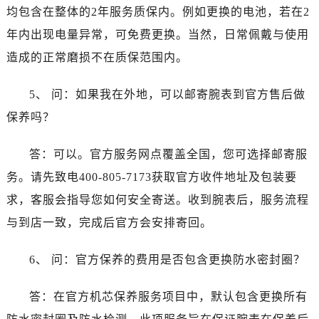
广西壮族自治区贵港市港北区港城街道布山大道与仙衣路交叉口浪琴售后服务中心（需提前预约）
均包含在整体的2年服务质保内。例如更换的电池，若在2
广西壮族自治区桂林市秀峰区红岭路浪琴售后服务中心（需提前预约）
年内出现电量异常，可免费更换。当然，日常佩戴与使用
广西壮族自治区河池市金城江区金城江街道朝阳路浪琴售后服务中心（需提前预约）
造成的正常磨损不在质保范围内。
广西壮族自治区贺州市八步区城东街道灵峰南路浪琴售后服务中心（需提前预约）
广西壮族自治区来宾市兴宾区桂中大道浪琴售后服务中心（需提前预约）
5、 问：如果我在外地，可以邮寄腕表到官方售后做
广西壮族自治区柳州市城中区中山中路浪琴售后服务中心（需提前预约）
保养吗？
广西壮族自治区钦州市钦南区金海湾东大街浪琴售后服务中心（需提前预约）
广西壮族自治区梧州市万秀区龙湖镇高旺路浪琴售后服务中心（需提前预约）
答：可以。官方服务网点覆盖全国，您可选择邮寄服
广西壮族自治区玉林市玉州区金玉路浪琴售后服务中心（需提前预约）
务。请先致电400-805-7173获取官方收件地址及包装要
海南省儋州市儋州市那大镇兰洋北路浪琴售后服务中心（需提前预约）
求，客服会指导您如何安全寄送。收到腕表后，服务流程
海南省东方市八所镇解放西路浪琴售后服务中心（需提前预约）
与到店一致，完成后官方会安排寄回。
海南省琼海市嘉积镇东风路浪琴售后服务中心（需提前预约）
海南省三沙市西沙区西沙群岛永兴岛北京路浪琴售后服务中心（需提前预约）
6、 问：官方保养的费用是否包含更换防水密封圈？
海南省三亚市吉阳区迎宾路浪琴售后服务中心（需提前预约）
海南省万宁市万城镇解放路浪琴售后服务中心（需提前预约）
答：在官方机芯保养服务项目中，默认包含更换所有
海南省文昌市文城镇教育东路浪琴售后服务中心（需提前预约）