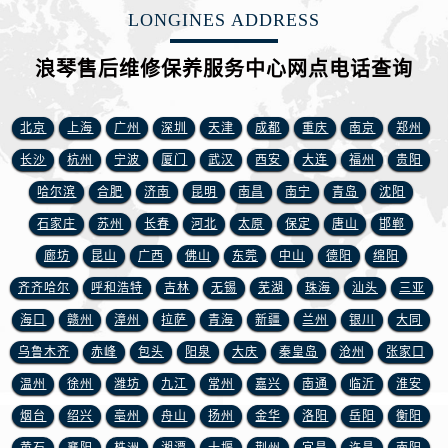
新疆维吾尔自治区霍尔果斯市亚欧北路浪琴售后服务中心（需提前预约）
LONGINES ADDRESS
新疆维吾尔自治区喀什市解放北路浪琴售后服务中心（需提前预约）
新疆维吾尔自治区可克达拉市幸福路浪琴售后服务中心（需提前预约）
浪琴售后维修保养服务中心网点电话查询
新疆维吾尔自治区克拉玛依市克拉玛依区友谊路浪琴售后服务中心（需提前预约）
新疆维吾尔自治区库车市库车市文化东路浪琴售后服务中心（需提前预约）
北京
上海
广州
深圳
天津
成都
重庆
南京
郑州
新疆维吾尔自治区库尔勒市库尔勒市人民东路浪琴售后服务中心（需提前预约）
长沙
杭州
宁波
厦门
武汉
西安
大连
福州
贵阳
新疆维吾尔自治区奎屯市团结西街浪琴售后服务中心（需提前预约）
哈尔滨
合肥
济南
昆明
南昌
南宁
青岛
沈阳
新疆维吾尔自治区昆玉市昆泉街浪琴售后服务中心（需提前预约）
石家庄
苏州
长春
河北
太原
保定
唐山
邯郸
新疆维吾尔自治区沙湾市三道河子镇世纪大道南路浪琴售后服务中心（需提前预约）
廊坊
昆山
广西
佛山
东莞
中山
德阳
绵阳
新疆维吾尔自治区石河子市北二路浪琴售后服务中心（需提前预约）
新疆维吾尔自治区双河市光明路浪琴售后服务中心（需提前预约）
齐齐哈尔
呼和浩特
吉林
无锡
芜湖
珠海
汕头
三亚
新疆维吾尔自治区塔城市塔城地区闻琴路浪琴售后服务中心（需提前预约）
海口
赣州
漳州
拉萨
青海
新疆
兰州
银川
大同
新疆维吾尔自治区铁门关市兴疆路浪琴售后服务中心（需提前预约）
乌鲁木齐
赤峰
包头
阳泉
大庆
秦皇岛
沧州
张家口
新疆维吾尔自治区图木舒克市图木舒克市中兴街浪琴售后服务中心（需提前预约）
温州
徐州
潍坊
九江
常州
嘉兴
南通
临沂
淮安
新疆维吾尔自治区吐鲁番市高昌区文化中路文化中路浪琴售后服务中心（需提前预约）
烟台
绍兴
亳州
舟山
扬州
金华
洛阳
岳阳
衡阳
新疆维吾尔自治区乌苏市乌鲁木齐北路浪琴售后服务中心（需提前预约）
黄石
襄阳
株洲
湘潭
十堰
荆州
宜昌
许昌
南阳