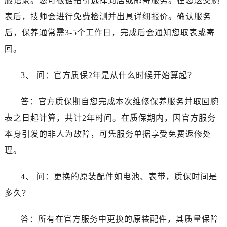
服记录。您可根据指引选择到店或邮寄服务。在您送交腕
广东省揭阳市榕城进贤门步行街浪琴售后服务中心（需提前预约）
表后，技师会进行免费检测并出具详细报价。确认服务
广东省茂名市电白区水东街道迎宾大道浪琴售后服务中心（需提前预约）
后，保养通常需3-5个工作日，完成后会通知您取表或寄
广东省梅州市梅江区金燕大道浪琴售后服务中心（需提前预约）
广东省清远市清城区湖西路浪琴售后服务中心（需提前预约）
回。
广东省汕头市龙湖区长平路浪琴售后服务中心（需提前预约）
3、 问：官方质保2年是从什么时候开始算起？
广东省汕尾市城区香洲街道园林社区翠园街浪琴售后服务中心（需提前预约）
广东省韶关市武江区芙蓉新区与老城中心交汇处浪琴售后服务中心（需提前预约）
答：官方质保期自您完成本次维修保养服务并取回腕
广东省深圳市罗湖区深南东路5001号华润大厦17层1701室浪琴售后服务中心（需提前预约）
表之日起计算，共计2年时间。在质保期内，因官方服务
广东省阳江市江城区东风一路浪琴售后服务中心（需提前预约）
广东省云浮市云城区金山路浪琴售后服务中心（需提前预约）
本身引发的非人为故障，可凭服务单据享受免费返修处
广东省湛江市赤坎区观海北路浪琴售后服务中心（需提前预约）
理。
广东省肇庆市端州区信安大道与砚都大道交汇处浪琴售后服务中心（需提前预约）
广西壮族自治区百色市右江区中山二路浪琴售后服务中心（需提前预约）
4、 问：更换的原装配件如电池、表带，质保时间是
广西壮族自治区北海市海城区北京路浪琴售后服务中心（需提前预约）
多久？
广西壮族自治区崇左市江州区石景林街道友谊大道与丽川路交汇处浪琴售后服务中心（需提前预约）
广西壮族自治区防城港市港口区金花茶大道浪琴售后服务中心（需提前预约）
答：所有在官方服务中更换的原装配件，其质量保障