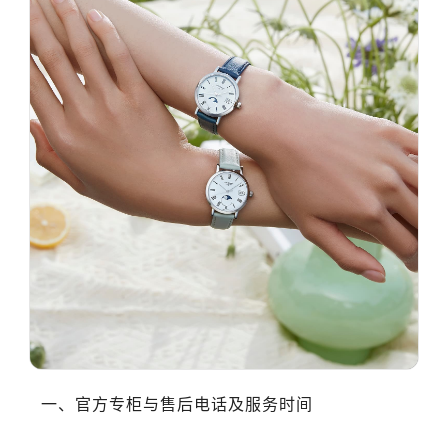
大连市中山区人民路15号国际金融大厦7层G室（需提前预约）
佛山市禅城区季华五路57号万科金融中心C座12层1205室（需提前预约）
东莞市东城街道鸿福东路1号民盈国贸中心T1写字楼9层907室（需提前预约）
无锡市梁溪区人民中路139号恒隆广场写字楼1座11层1104室（需提前预约）
南通市崇川区工农路57号圆融广场写字楼16层1603室（需提前预约）
苏州市苏州工业园区星港街199号苏州中心办公楼C座22层08室（需提前预约）
武汉市江汉区解放大道686号世界贸易大厦38层09室（需提前预约）
南宁市青秀区金湖路59号地王大厦12楼1224室（需提前预约）
合肥市蜀山区潜山路111号万象城华润大厦B座12楼03室（需提前预约）
泉州市丰泽区宝洲路729号浦西万达中心写字楼A座7楼709室（需提前预约）
青岛市南区山东路6号华润大厦B座22层04室（需提前预约）
烟台市芝罘区胜利路139号万达金融中心A座907室（需提前预约）
长春市朝阳区西安大路727号中银大厦A座(旺进大厦)18层09室（需提前预约）
贵阳市南明区都司高架桥路33号亨特国际金融中心14楼14D（需提前预约）
昆明市盘龙区北京路928号同德昆明广场写字楼10层06室（需提前预约）
一、官方专柜与售后电话及服务时间
石家庄市长安区中山东路39号勒泰中心写字楼B座13层07室（需提前预约）