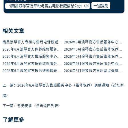
湖北省孝感市孝南区复兴大道浪琴售后服务中心（需提前预约）
一键复制
湖北省宜昌市西陵区夷陵大道与港窑路浪琴售后服务中心（需提前预约）
湖南省常德市武陵区人民路浪琴售后服务中心（需提前预约）
湖南省郴州市北湖区国庆北路浪琴售后服务中心（需提前预约）
相关文章
湖南省衡阳市雁峰区解放路浪琴售后服务中心（需提前预约）
湖南省怀化市鹤城区迎丰中路浪琴售后服务中心（需提前预约）
南昌浪琴官方专柜与售后电话权威信息公示（2026年6月最新）
2026年6月浪琴官方售后服务中心（维修保养）调整通知（迁址新增）
2026年6月浪琴官方保养维修服务点迁址与新开业信息补充速报文本内容公示
2026年6月浪琴官方售后维修保养综合店迁址与新开补充汇总文本
湖南省娄底市娄星区长青街浪琴售后服务中心（需提前预约）
2026年6月浪琴官方售后服务中心（维修保养）迁址新增指南内容全文
2026年6月浪琴官方售后维修保养综合店迁址与新开补充确认稿内容公示
湖南省邵阳市双清区东风路浪琴售后服务中心（需提前预约）
2026年6月浪琴官方保养维修服务点迁移与新设网点补充确认说明
2026年6月浪琴官方售后服务中心（维修）迁址及新增保养网点
湖南省湘潭市雨湖区莲城大道浪琴售后服务中心（需提前预约）
2026年6月浪琴官方售后维修保养业务网点变更记录文件内容公示
2026年6月浪琴官方售后网点调整完整补充全解（迁移+新开业）
湖南省益阳市赫山区桃花仑路浪琴售后服务中心（需提前预约）
湖南省永州市冷水滩区永州大道与中兴路交叉口浪琴售后服务中心（需提前预约）
上一篇：
2026年6月浪琴官方售后服务中心（维修保养）调整通知（迁址新
湖南省岳阳市岳阳楼区东茅岭路浪琴售后服务中心（需提前预约）
增）
湖南省张家界市永定区解放路浪琴售后服务中心（需提前预约）
下一篇：
暂无更多（点击返回列表）
湖南省长沙市芙蓉区建湘路393号世茂环球金融中心写字楼10层1013室浪琴售后服务中心（需提前预约）
湖南省株洲市芦淞区建设南路浪琴售后服务中心（需提前预约）
了解更多
甘肃省白银市白银区北京路浪琴售后服务中心（需提前预约）