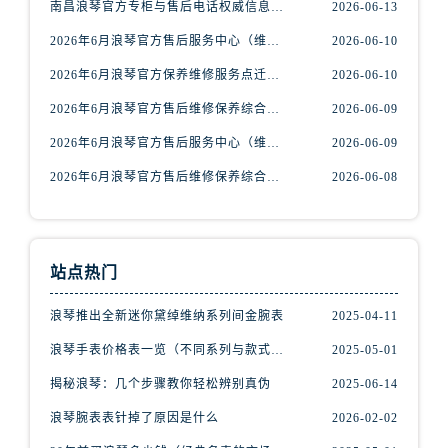
南昌浪琴官方专柜与售后电话权威信息公示（2026年6月最新）
2026-06-13
宁夏回族自治区银川市兴庆区新华东路97号新百中心C馆一层C1-18号商铺浪琴售后服务中心（需提前预约）
宁夏回族自治区中卫市沙坡头区鼓楼东街浪琴售后服务中心（需提前预约）
2026年6月浪琴官方售后服务中心（维修保养）调整通知（迁址新增）
2026-06-10
青海省果洛藏族自治州玛沁县团结路浪琴售后服务中心（需提前预约）
2026年6月浪琴官方保养维修服务点迁址与新开业信息补充速报文本内容公示
2026-06-10
青海省海北藏族自治州海晏县将军路浪琴售后服务中心（需提前预约）
2026年6月浪琴官方售后维修保养综合店迁址与新开补充汇总文本
2026-06-09
青海省海东市乐都区滨河路浪琴售后服务中心（需提前预约）
2026年6月浪琴官方售后服务中心（维修保养）迁址新增指南内容全文
2026-06-09
青海省海南藏族自治州共和县青海湖大街浪琴售后服务中心（需提前预约）
青海省海西蒙古族藏族自治州德令哈市柴达木路浪琴售后服务中心（需提前预约）
2026年6月浪琴官方售后维修保养综合店迁址与新开补充确认稿内容公示
2026-06-08
青海省黄南藏族自治州同仁市德合隆路浪琴售后服务中心（需提前预约）
青海省西宁市城西区海湖新区西关大道浪琴售后服务中心（需提前预约）
青海省玉树藏族自治州结古镇胜利路浪琴售后服务中心（需提前预约）
站点热门
陕西省安康市汉滨区金州路浪琴售后服务中心（需提前预约）
陕西省宝鸡市渭滨区经二路浪琴售后服务中心（需提前预约）
浪琴推出全新迷你黛绰维纳系列间金腕表
2025-04-11
陕西省汉中市汉台区北大街浪琴售后服务中心（需提前预约）
浪琴手表价格表一览（不同系列与款式的价格区间）
2025-05-01
陕西省商洛市商州区州城街浪琴售后服务中心（需提前预约）
揭秘浪琴：几个步骤教你轻松辨别真伪
2025-06-14
陕西省铜川市王益区红旗街浪琴售后服务中心（需提前预约）
浪琴腕表表针掉了原因是什么
2026-02-02
陕西省渭南市临渭区东风大街浪琴售后服务中心（需提前预约）