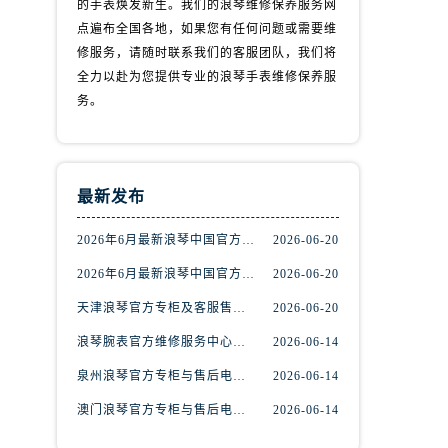
的手表焕发新生。我们的浪琴维修保养服务网
点遍布全国各地，如果您有任何问题或需要维
修服务，请随时联系我们的客服团队，我们将
全力以赴为您提供专业的浪琴手表维修保养服
务。
最新发布
2026年6月最新浪琴中国官方专柜与客服售后服务热线权威信息公示
2026-06-20
）
2026年6月最新浪琴中国官方专柜和客服售后服务电话权威信息公示
2026-06-20
天津浪琴官方专柜及客服售后热线权威信息公告（2026年6月最新）
2026-06-20
浪琴腕表官方维修服务中心全面指南（2026年6月最新版）
2026-06-14
泉州浪琴官方专柜与售后电话权威信息公示（2026年6月最新）
2026-06-14
澳门浪琴官方专柜与售后电话权威信息公示（2026年6月最新）
2026-06-14