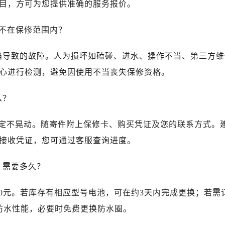
目，方可为您提供准确的服务报价。
融中心26层2603室浪琴售后服务中心（需提前预约）
服务中心（需提前预约）
况不在保修范围内？
服务中心（需提前预约）
后服务中心（需提前预约）
陷导致的故障。人为损坏如磕碰、进水、操作不当、第三方维
服务中心（需提前预约）
心进行检测，避免因使用不当丧失保修资格。
后服务中心（需提前预约）
后服务中心（需提前预约）
么？
服务中心（需提前预约）
售后服务中心（需提前预约）
定不晃动。随寄件附上保修卡、购买凭证及您的联系方式。
后服务中心（需提前预约）
接收凭证，您可通过客服查询进度。
后服务中心（需提前预约）
售后服务中心（需提前预约）
？需要多久？
后服务中心（需提前预约）
后服务中心（需提前预约）
0元。若库存有相应型号电池，可在约3天内完成更换；若需
琴售后服务中心（需提前预约）
防水性能，必要时免费更换防水圈。
后服务中心（需提前预约）