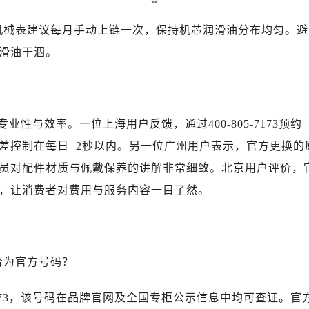
后服务中心（需提前预约）
后服务中心（需提前预约）
机械表建议每月手动上链一次，保持机芯润滑油分布均匀。避
售后服务中心（需提前预约）
滑油干涸。
服务中心（需提前预约）
街交叉口浪琴售后服务中心（需提前预约）
得利名表维修授权店1楼浪琴售后服务中心（需提前预约）
得利名表维修授权店1楼浪琴售后服务中心（需提前预约）
性与效率。一位上海用户反馈，通过400-805-7173预约
国际中心D座11层1102室浪琴售后服务中心（需提前预约）
差控制在每日+2秒以内。另一位广州用户表示，官方更换的
广场W3座6层602室浪琴售后服务中心（需提前预约）
员对配件材质与佩戴保养的讲解非常细致。北京用户评价，
先天下浪琴售后服务中心（需提前预约）
，让消费者对费用与服务内容一目了然。
特大街浪琴售后服务中心（需提前预约）
街浪琴售后服务中心（需提前预约）
3号王府井百货名表维修浪琴售后服务中心（需提前预约）
琴售后服务中心（需提前预约）
否为官方号码？
霍洛街浪琴售后服务中心（需提前预约）
央街浪琴售后服务中心（需提前预约）
-7173，该号码在品牌官网及全国专柜公示信息中均可查证。官