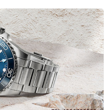
心写字楼（万象城）15层1508室（需提前预约）
际中心写字楼A塔7层704室（需提前预约）
世界贸易中心大厦南塔写字楼15层07室（需提前预约）
厦写字楼17层1701室（需提前预约）
厦写字楼1座30层05室（需提前预约）
字楼B座11层1104室（需提前预约）
写字楼15层03室（需提前预约）
心写字楼24层2406B室（需提前预约）
代广场写字楼9层902室（需提前预约）
号世茂环球金融中心写字楼（芙蓉广场）10层13室（需提前预约
楼29层2905室（需提前预约）
表服务中心（品牌授权店）3层整层（需提前预约）
表服务中心（品牌授权店）1层整层（需提前预约）
表服务中心（品牌授权店）1层整层（需提前预约）
（CCMALL）C座17层17-B（需提前预约）
10层1015室（需提前预约）