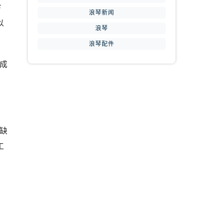
方
浪琴新闻
以
浪琴
浪琴配件
成
缺
工
声