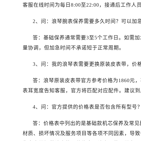
内蒙古自治区通辽市科尔沁区明仁大
客服在线时间为每日8:00至22:00，接通后工
内蒙古自治区乌海市海勃湾区人民南
内蒙古自治区乌兰察布市集宁区恩和
2、问：浪琴腕表保养需要多久时间？可以加
内蒙古自治区锡林郭勒盟市锡林浩特
答：基础保养通常需要3至5个工作日。如需
内蒙古自治区兴安盟市乌兰浩特市兴
山西省大同市平城区迎宾街浪琴售后
量协调，但加急时间不承诺短于正常周期。
山西省晋城市城区黄华街浪琴售后服
3、问：我的浪琴表需要更换原装皮表带，价
山西省晋中市榆次区顺城街浪琴售后
山西省临汾市尧都区解放路浪琴售后
答：浪琴原装皮表带官方参考价格为1860元
山西省吕梁市离石区永宁中路与建设
表耳宽度告知客服，官方将匹配对应配件。建议到
山西省朔州市朔城区怡西路与鄯阳西
山西省忻州市忻府区和平东街与七一
4、问：官方提供的价格表是否包含所有型号
山西省阳泉市郊区平阳东街与新城大
山西省运城市盐湖区河东街浪琴售后
答：价格表中列出的是基础款机芯保养及常见
山西省长治市潞州区英雄中路浪琴售
材质、损坏情况及服务项目等各项不同因素，导致
山西省太原市迎泽区迎泽街道解放路