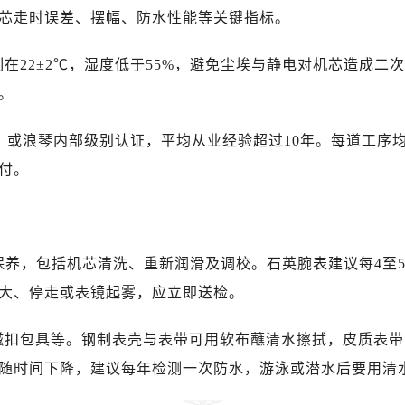
后服务中心（需提前预约）
芯走时误差、摆幅、防水性能等关键指标。
后服务中心（需提前预约）
服务中心（需提前预约）
在22±2℃，湿度低于55%，避免尘埃与静电对机芯造成二次
后服务中心（需提前预约）
。
琴售后服务中心（需提前预约）
经街交汇处浪琴售后服务中心（需提前预约）
P）或浪琴内部级别认证，平均从业经验超过10年。每道工序
后服务中心（需提前预约）
付。
浪琴售后服务中心（需提前预约）
服务中心（需提前预约）
服务中心（需提前预约）
服务中心（需提前预约）
保养，包括机芯清洗、重新润滑及调校。石英腕表建议每4至
服务中心（需提前预约）
大、停走或表镜起雾，应立即送检。
服务中心（需提前预约）
服务中心（需提前预约）
磁扣包具等。钢制表壳与表带可用软布蘸清水擦拭，皮质表带
后服务中心（需提前预约）
随时间下降，建议每年检测一次防水，游泳或潜水后要用清
后服务中心（需提前预约）