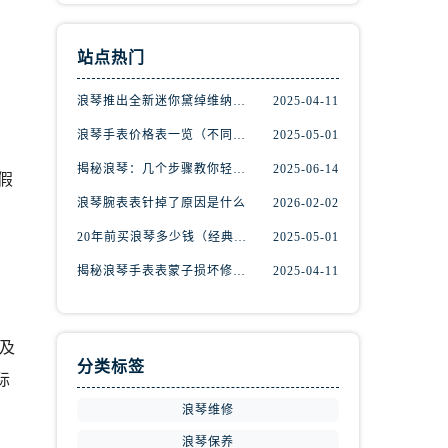
）
站点热门
浪琴推出全新迷你黛绰维纳系列间金腕表
2025-04-11
浪琴手表价格表一览（不同系列与款式的价格区间）
2025-05-01
服
揭秘浪琴：几个步骤教你轻松辨别真伪
2025-06-14
假
浪琴腕表表针掉了原因是什么
2026-02-02
20年前买浪琴多少钱（经典名表的市场价值回顾）
2025-05-01
揭秘浪琴手表表蒙子损坏修复秘籍，轻松重获透明之美！
2025-04-11
及
分类标签
际
浪琴维修
浪琴保养