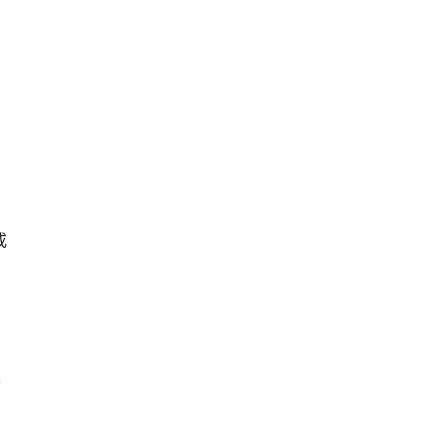
）
或
根