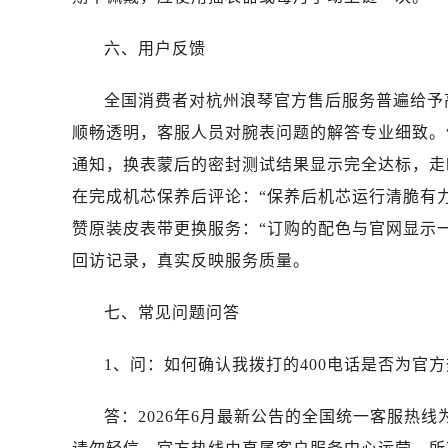
内蒙古自治区包头市青山区幸福路甲
内蒙古自治区赤峰市红山区哈达街浪
六、用户反馈
内蒙古自治区鄂尔多斯市东胜区伊金
内蒙古自治区呼伦贝尔市海拉尔区中
全国消费者对杭州浪琴官方售后服务普遍给予
内蒙古自治区通辽市科尔沁区明仁大
顺畅透明，客服人员对腕表问题的解答专业细致。
内蒙古自治区乌海市海勃湾区人民南
通知，换表蒙后的密封测试结果显示完全达标，走
内蒙古自治区乌兰察布市集宁区恩和
在完成机芯保养后评论：“保养后机芯运行清脆有力
内蒙古自治区锡林郭勒盟市锡林浩特
赞原装皮表带更换服务：“订购的配色与官网显示
内蒙古自治区兴安盟市乌兰浩特市兴
山西省大同市平城区迎宾街浪琴售后
回访记录，真实反映服务质量。
山西省晋城市城区黄华街浪琴售后服
七、常见问题问答
山西省晋中市榆次区顺城街浪琴售后
山西省临汾市尧都区解放路浪琴售后
1、问：如何确认我拨打的400电话是否为官
山西省吕梁市离石区永宁中路与建设
山西省朔州市朔城区怡西路与鄯阳西
答：2026年6月最新公告的全国统一客服热线为
山西省忻州市忻府区和平东街与七一