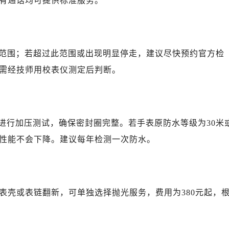
有通话均可提供标准服务。
道交叉口浪琴售后服务中心（需提前预约）
服务中心（需提前预约）
后服务中心（需提前预约）
15号亨得利名表维修授权店3楼浪琴售后服务中心（需提前预约
正常范围；若超过此范围或出现明显停走，建议尽快预约官方检
融中心26层2603室浪琴售后服务中心（需提前预约）
需经技师用校表仪测定后判断。
服务中心（需提前预约）
服务中心（需提前预约）
后服务中心（需提前预约）
服务中心（需提前预约）
进行加压测试，确保密封圈完整。若手表原防水等级为30米
后服务中心（需提前预约）
性能不会下降。建议每年检测一次防水。
后服务中心（需提前预约）
服务中心（需提前预约）
售后服务中心（需提前预约）
后服务中心（需提前预约）
要表壳或表链翻新，可单独选择抛光服务，费用为380元起，
后服务中心（需提前预约）
售后服务中心（需提前预约）