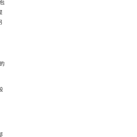
包
提
另
的
设
部