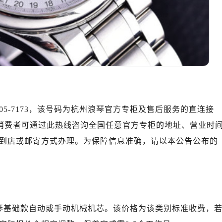
（CCMALL）C座17层17-B（需提前预约）
10层1015室（需提前预约）
T2座写字楼29层03室（需提前预约，营业时间：8:30-18:30
厦7层G室（需提前预约）
心C座12层1205室（需提前预约）
中心T1写字楼9层907室（需提前预约）
写字楼1座11层1104室（需提前预约）
楼16层1603室（需提前预约）
-805-7173，该号码为杭州浪琴官方专柜及售后服务的直连接
中心办公楼C座22层08室（需提前预约）
无休。消费者可通过此热线咨询全国任意官方专柜的地址、营业时
大厦38层09室（需提前预约）
到店或邮寄方式办理。为保障信息准确，请以本公告公布的
楼1224室（需提前预约）
大厦B座12楼03室（需提前预约）
。
心写字楼A座7楼709室（需提前预约）
2层04室（需提前预约）
心A座907室（需提前预约）
浪琴基础款自动或手动机械机芯。该价格为该类别标准收费，
A座(旺进大厦)18层09室（需提前预约）