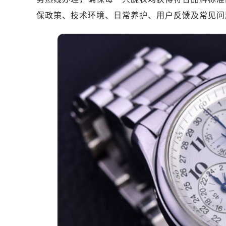
嘉兴市南湖区广益路705号嘉兴世界贸
保政策、技术环境、日常养护、用户反馈及常见问题
南昌市红谷滩新区红谷中大道998号
济南市历下区经十路11111号华润中
广州市天河区天河路230号万菱汇国
广州市越秀区环市东路371-375号
深圳市罗湖区深南东路5001号华润大
惠州市惠城区江北文昌一路7号华贸大
厦门市思明区湖滨东路95号华润大厦写
福州市鼓楼区五四路128-1号恒力城
成都市锦江区人民东路6号SAC东原中
重庆市江北区观音桥步行街2号融恒时
长沙市芙蓉区定王台街道建湘路393
郑州市二七区铭功路10号华润大厦写字
太原市迎泽区解放路15号亨得利名
沈阳市沈河区中街路137号亨得利名
沈阳市沈河区中街路83号亨得利名