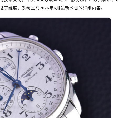
易中心写字楼A座13层1304室（需提前预约）
等维度，系统呈现2026年6月最新公告的详细内容。
绿地双子塔（中央广场）A1座办公楼14层07室（需提前预约）
心写字楼（万象城）15层1508室（需提前预约）
际中心写字楼A塔7层704室（需提前预约）
世界贸易中心大厦南塔写字楼15层07室（需提前预约）
厦写字楼17层1701室（需提前预约）
厦写字楼1座30层05室（需提前预约）
字楼B座11层1104室（需提前预约）
写字楼15层03室（需提前预约）
心写字楼24层2406B室（需提前预约）
代广场写字楼9层902室（需提前预约）
号世茂环球金融中心写字楼（芙蓉广场）10层13室（需提前预约
楼29层2905室（需提前预约）
表服务中心（品牌授权店）3层整层（需提前预约）
表服务中心（品牌授权店）1层整层（需提前预约）
表服务中心（品牌授权店）1层整层（需提前预约）