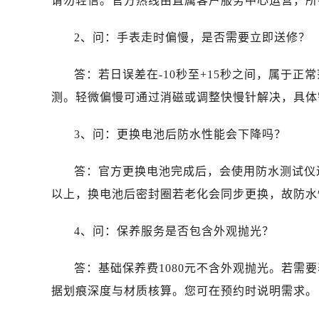
请勿轻信。官方热线由直属客户服务中心运营，所
山西省阳泉市郊区平阳东街与新城大
山西省运城市盐湖区河东街浪琴售后
2、问：手表走时偏慢，是否需要立即送修？
山西省长治市潞州区英雄中路浪琴售
山西省太原市迎泽区迎泽街道解放路
答：若日误差在-10秒至+15秒之间，属于
天津市和平区赤峰道136号天津国际金
测。轻微偏慢可通过消磁或调整快慢针解决，具体
安徽省安庆市迎江区人民路浪琴售后
安徽省蚌埠市蚌山区淮河路浪琴售后
3、问：更换电池后防水性能会下降吗？
安徽省亳州市谯城区魏武大道浪琴售
安徽省池州市贵池区长江路浪琴售后
答：官方更换电池完成后，会使用防水测试仪
安徽省滁州市琅琊区南谯北路浪琴售
以上，换电池后密封圈若老化会同步更换，故防水
安徽省阜阳市颍州区颍州北路浪琴售
安徽省淮北市相山区淮海路浪琴售后
4、问：保养服务是否包含外观抛光？
安徽省淮南市田家庵区国庆中路浪琴
安徽省黄山市屯溪区黄山西路浪琴售
答：基础保养费1080元不含外观抛光。若需
安徽省六安市金安区解放中路浪琴售
据划痕深度与材质核算。您可在预约时说明需求。
安徽省马鞍山市雨山区湖南西路浪琴