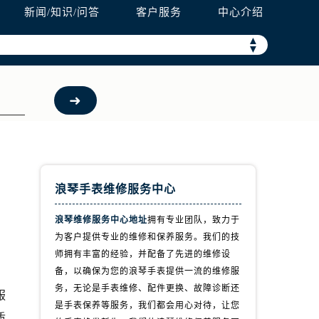
新闻/知识/问答
客户服务
中心介绍
▲
▼
浪琴手表维修服务中心
浪琴维修服务中心地址
拥有专业团队，致力于
为客户提供专业的维修和保养服务。我们的技
师拥有丰富的经验，并配备了先进的维修设
规
备，以确保为您的浪琴手表提供一流的维修服
务，无论是手表维修、配件更换、故障诊断还
服
是手表保养等服务，我们都会用心对待，让您
质