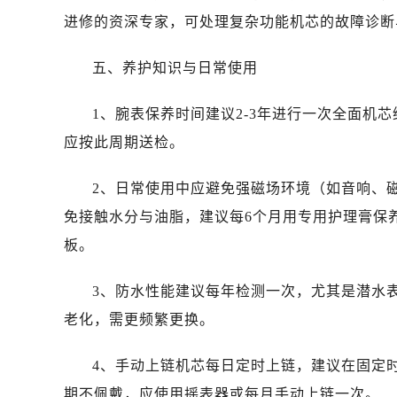
辽宁省丹东市振兴区七经街浪琴售后
进修的资深专家，可处理复杂功能机芯的故障诊断
辽宁省抚顺市新抚区东一路浪琴售后
辽宁省阜新市海州区解放大街浪琴售
五、养护知识与日常使用
辽宁省葫芦岛市连山区中央路浪琴售
辽宁省锦州市古塔区中央大街浪琴售
1、腕表保养时间建议2-3年进行一次全面机
辽宁省辽阳市白塔区新运大街浪琴售
应按此周期送检。
辽宁省盘锦市兴隆台区石油大街浪琴
辽宁省铁岭市银州区南马路浪琴售后
2、日常使用中应避免强磁场环境（如音响、
辽宁省营口市站前区市府路与渤海大
免接触水分与油脂，建议每6个月用专用护理膏保
辽宁省沈阳市沈河区中街路137号亨
板。
辽宁省沈阳市沈河区中街路83号亨
北京市朝阳区建国门外大街甲6号华熙
3、防水性能建议每年检测一次，尤其是潜水
北京市东城区东长安街1号王府井东方
老化，需更频繁更换。
河北省保定市竞秀区朝阳北大街北国
内蒙古自治区阿拉善盟市左旗土尔扈
4、手动上链机芯每日定时上链，建议在固定
内蒙古自治区巴彦淖尔市临河区新华
期不佩戴，应使用摇表器或每月手动上链一次。