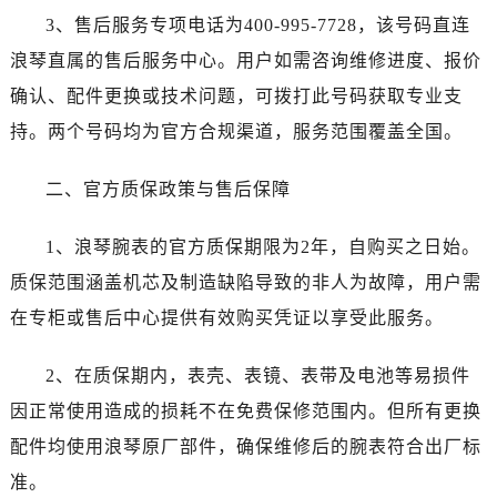
昆明市盘龙区北京路928号同德昆明广场写字楼10层06室（需提前预约）
3、售后服务专项电话为400-995-7728，该号码直连
石家庄市长安区中山东路39号勒泰中心写字楼B座13层07室（需提前预约）
浪琴直属的售后服务中心。用户如需咨询维修进度、报价
西安市碑林区南关正街88号华侨城长安国际中心E座6楼10室（需提前预约）
确认、配件更换或技术问题，可拨打此号码获取专业支
海口市龙华区金贸东路5号海口华润大厦B座17层1707室（需提前预约）
持。两个号码均为官方合规渠道，服务范围覆盖全国。
唐山市路南区新华东道100号万达广场写字楼A座10层1002室（需提前预约）
台州市椒江区东海大道1800号腾达中心东1幢20楼2002室（需提前预约）
二、官方质保政策与售后保障
内蒙古自治区呼和浩特市玉泉区大学西街70号华润万象城写字楼（鄂尔多斯大厦）23层2326室（需提前预约）
甘肃省兰州市七里河区西津西路16号兰州中心写字楼21层2102室（需提前预约）
1、浪琴腕表的官方质保期限为2年，自购买之日始。
黑龙江省大庆市萨尔图区会战大街浪琴售后服务中心（需提前预约）
质保范围涵盖机芯及制造缺陷导致的非人为故障，用户需
黑龙江省鹤岗市向阳区红军路浪琴售后服务中心（需提前预约）
在专柜或售后中心提供有效购买凭证以享受此服务。
黑龙江省黑河市爱辉区中央街浪琴售后服务中心（需提前预约）
黑龙江省鸡西市鸡冠区红军路浪琴售后服务中心（需提前预约）
2、在质保期内，表壳、表镜、表带及电池等易损件
黑龙江省佳木斯市向阳区长安路浪琴售后服务中心（需提前预约）
因正常使用造成的损耗不在免费保修范围内。但所有更换
黑龙江省牡丹江市东安区太平路浪琴售后服务中心（需提前预约）
黑龙江省七台河市桃山区大同街浪琴售后服务中心（需提前预约）
配件均使用浪琴原厂部件，确保维修后的腕表符合出厂标
黑龙江省齐齐哈尔市龙沙区龙华路浪琴售后服务中心（需提前预约）
准。