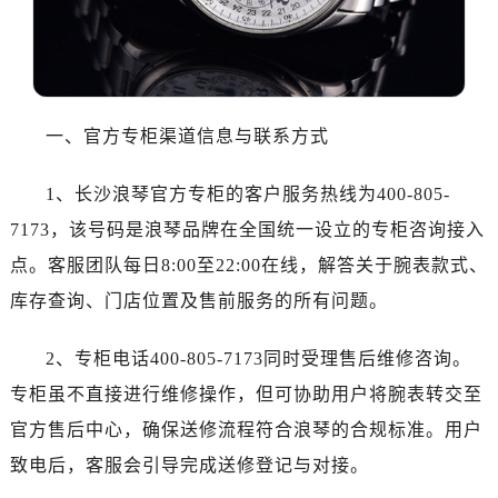
温州市鹿城区锦绣路1067号置信广场10层1015室（需提前预约）
哈尔滨市道里区友谊西路600号富力中心T2座写字楼29层03室（需提前预约）
大连市中山区人民路15号国际金融大厦7层G室（需提前预约）
佛山市禅城区季华五路57号万科金融中心C座12层1205室（需提前预约）
东莞市东城街道鸿福东路1号民盈国贸中心T1写字楼9层907室（需提前预约）
一、官方专柜渠道信息与联系方式
无锡市梁溪区人民中路139号恒隆广场写字楼1座11层1104室（需提前预约）
1、长沙浪琴官方专柜的客户服务热线为400-805-
南通市崇川区工农路57号圆融广场写字楼16层1603室（需提前预约）
苏州市苏州工业园区星港街199号苏州中心办公楼C座22层08室（需提前预约）
7173，该号码是浪琴品牌在全国统一设立的专柜咨询接入
武汉市江汉区解放大道686号世界贸易大厦38层09室（需提前预约）
点。客服团队每日8:00至22:00在线，解答关于腕表款式、
南宁市青秀区金湖路59号地王大厦12楼1224室（需提前预约）
库存查询、门店位置及售前服务的所有问题。
合肥市蜀山区潜山路111号万象城华润大厦B座12楼03室（需提前预约）
泉州市丰泽区宝洲路729号浦西万达中心写字楼A座7楼709室（需提前预约）
2、专柜电话400-805-7173同时受理售后维修咨询。
青岛市南区山东路6号华润大厦B座22层04室（需提前预约）
专柜虽不直接进行维修操作，但可协助用户将腕表转交至
烟台市芝罘区胜利路139号万达金融中心A座907室（需提前预约）
官方售后中心，确保送修流程符合浪琴的合规标准。用户
长春市朝阳区西安大路727号中银大厦A座(旺进大厦)18层09室（需提前预约）
致电后，客服会引导完成送修登记与对接。
贵阳市南明区都司高架桥路33号亨特国际金融中心14楼14D（需提前预约）