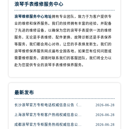
浙江省丽水市莲都区解放街浪琴售后服务中心（需提前预约）
浪琴手表维修服务中心
浙江省宁波市江北区大闸南路500号来福士广场办公楼20层2009室浪琴售后服务中心（需提前预约）
浪琴维修服务中心地址
拥有专业团队，致力于为客户提供专
浙江省衢州市柯城区上街浪琴售后服务中心（需提前预约）
业的维修和保养服务。我们的技师拥有丰富的经验，并配备
浙江省绍兴市越城区胜利东路379号世茂天际中心写字楼8层805室浪琴售后服务中心（需提前预约）
了先进的维修设备，以确保为您的浪琴手表提供一流的维修
浙江省舟山市定海区解放东路浪琴售后服务中心（需提前预约）
服务，无论是手表维修、配件更换、故障诊断还是手表保养
澳门特别行政区大堂区议事亭前地（新马路）浪琴售后服务中心（需提前预约）
等服务，我们都会用心对待，让您的手表焕发新生。我们的
澳门特别行政区风顺堂区南湾大马路浪琴售后服务中心（需提前预约）
浪琴维修保养服务网点遍布全国各地，如果您有任何问题或
需要维修服务，请随时联系我们的客服团队，我们将全力以
澳门特别行政区花地玛堂区关闸广场浪琴售后服务中心（需提前预约）
赴为您提供专业的浪琴手表维修保养服务。
澳门特别行政区花王堂区大三巴商圈浪琴售后服务中心（需提前预约）
澳门特别行政区嘉模堂区官也街浪琴售后服务中心（需提前预约）
澳门省路氹城市金光大道浪琴售后服务中心（需提前预约）
澳门特别行政区望德堂区塔石广场浪琴售后服务中心（需提前预约）
最新发布
福建省福州市鼓楼区五四路128-1号恒力城写字楼15层03室浪琴售后服务中心（需提前预约）
长沙浪琴官方专柜电话权威信息公告（2026年7月最新）
2026-06-28
福建省厦门市思明区湖滨东路95号万象城华润大厦B座11层1104室浪琴售后服务中心（需提前预约）
广东省潮州市潮安区新风路与潮汕路交汇处浪琴售后服务中心（需提前预约）
上海浪琴官方专柜客户热线权威信息公示（2026年7月最新）
2026-06-28
广东省广州市天河区天河路230号万菱汇国际中心A塔7层704室浪琴售后服务中心（需提前预约）
成都浪琴官方专柜服务热线权威信息公示（2026年7月最新）
2026-06-28