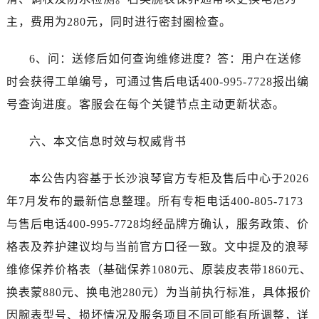
安徽省铜陵市铜官区石城大道浪琴售后服务中心（需提前预约）
主，费用为280元，同时进行密封圈检查。
安徽省芜湖市镜湖区中山路步行街浪琴售后服务中心（需提前预约）
安徽省宣城市宣州区叠嶂西路浪琴售后服务中心（需提前预约）
6、问：送修后如何查询维修进度？答：用户在送修
福建省龙岩市新罗区九一南路浪琴售后服务中心（需提前预约）
时会获得工单编号，可通过售后电话400-995-7728报出编
福建省南平市建阳区人民西路浪琴售后服务中心（需提前预约）
号查询进度。客服会在每个关键节点主动更新状态。
福建省宁德市蕉城区天湖东路浪琴售后服务中心（需提前预约）
福建省莆田市城厢区霞林街道荔华东大道浪琴售后服务中心（需提前预约）
六、本文信息时效与权威背书
福建省三明市三元区东乾二路浪琴售后服务中心（需提前预约）
福建省漳州市龙文区步港路浪琴售后服务中心（需提前预约）
本公告内容基于长沙浪琴官方专柜及售后中心于2026
江苏省常州市新北区龙锦路1590号现代传媒中心5号楼10层1008室浪琴售后服务中心（需提前预约）
年7月发布的最新信息整理。所有专柜电话400-805-7173
江苏省淮安市清江浦区淮海北路浪琴售后服务中心（需提前预约）
与售后电话400-995-7728均经品牌方确认，服务政策、价
江苏省连云港市海州区通灌北路浪琴售后服务中心（需提前预约）
江苏省南京市秦淮区中山南路1号南京中心22层22-C1-C3室浪琴售后服务中心（需提前预约）
格表及养护建议均与当前官方口径一致。文中提及的浪琴
江苏省宿迁市宿城区西湖路浪琴售后服务中心（需提前预约）
维修保养价格表（基础保养1080元、原装皮表带1860元、
江苏省泰州市海陵区永定东路399号置地商务中心东塔（华润万象城）17层1706室浪琴售后服务中心（需提前预约）
换表蒙880元、换电池280元）为当前执行标准，具体报价
江苏省徐州市鼓楼区淮海东路29号苏宁广场IFC国际金融中心35层3508室浪琴售后服务中心（需提前预约）
因腕表型号、损坏情况及服务项目不同可能有所调整，详