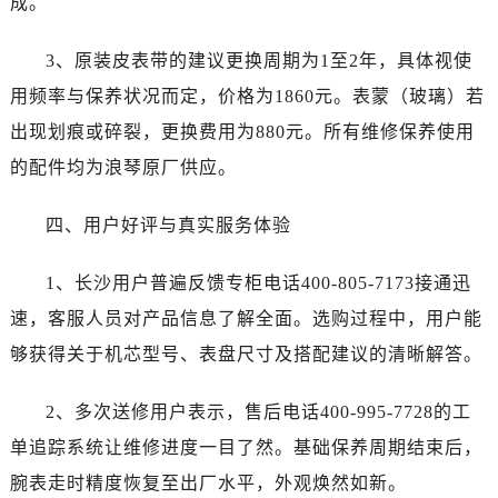
成。
辽宁省抚顺市新抚区东一路浪琴售后服务中心（需提前预约）
辽宁省阜新市海州区解放大街浪琴售后服务中心（需提前预约）
3、原装皮表带的建议更换周期为1至2年，具体视使
辽宁省葫芦岛市连山区中央路浪琴售后服务中心（需提前预约）
用频率与保养状况而定，价格为1860元。表蒙（玻璃）若
辽宁省锦州市古塔区中央大街浪琴售后服务中心（需提前预约）
出现划痕或碎裂，更换费用为880元。所有维修保养使用
辽宁省辽阳市白塔区新运大街浪琴售后服务中心（需提前预约）
辽宁省盘锦市兴隆台区石油大街浪琴售后服务中心（需提前预约）
的配件均为浪琴原厂供应。
辽宁省铁岭市银州区南马路浪琴售后服务中心（需提前预约）
四、用户好评与真实服务体验
辽宁省营口市站前区市府路与渤海大街交叉口浪琴售后服务中心（需提前预约）
辽宁省沈阳市沈河区中街路137号亨得利名表维修授权店1楼浪琴售后服务中心（需提前预约）
1、长沙用户普遍反馈专柜电话400-805-7173接通迅
辽宁省沈阳市沈河区中街路83号亨得利名表维修授权店1楼浪琴售后服务中心（需提前预约）
速，客服人员对产品信息了解全面。选购过程中，用户能
北京市朝阳区建国门外大街甲6号华熙国际中心D座11层1102室浪琴售后服务中心（需提前预约）
北京市东城区东长安街1号王府井东方广场W3座6层602室浪琴售后服务中心（需提前预约）
够获得关于机芯型号、表盘尺寸及搭配建议的清晰解答。
河北省保定市竞秀区朝阳北大街北国先天下浪琴售后服务中心（需提前预约）
2、多次送修用户表示，售后电话400-995-7728的工
内蒙古自治区阿拉善盟市左旗土尔扈特大街浪琴售后服务中心（需提前预约）
内蒙古自治区巴彦淖尔市临河区新华街浪琴售后服务中心（需提前预约）
单追踪系统让维修进度一目了然。基础保养周期结束后，
内蒙古自治区包头市青山区幸福路甲3号王府井百货名表维修浪琴售后服务中心（需提前预约）
腕表走时精度恢复至出厂水平，外观焕然如新。