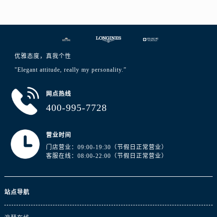
河南省南阳市宛城区范蠡东路与南都路交叉口浪琴售后服务中心（需提前预约）
河南省平顶山市卫东区建设路浪琴售后服务中心（需提前预约）
河南省濮阳市大华龙区开州路绿城路交叉口浪琴售后服务中心（需提前预约）
河南省三门峡市湖滨区和平路浪琴售后服务中心（需提前预约）
优雅态度，真我个性
河南省商丘市梁园区神火大道浪琴售后服务中心（需提前预约）
"Elegant attitude, really my personality.”
河南省新乡市红旗区人民路浪琴售后服务中心（需提前预约）
河南省信阳市浉河区东方红大道浪琴售后服务中心（需提前预约）
网点热线
河南省许昌市魏都区建安大道与八龙路交叉口浪琴售后服务中心（需提前预约）
400-995-7728
河南省郑州市二七区民主路10号华润大厦29层2905室浪琴售后服务中心（需提前预约）
河南省周口市川汇区七一路浪琴售后服务中心（需提前预约）
营业时间
河南省驻马店市驿城区乐山大道与置地大道交叉口浪琴售后服务中心（需提前预约）
门店营业：09:00-19:30（节假日正常营业）
湖北省鄂州市鄂城区文星大道浪琴售后服务中心（需提前预约）
客服在线：08:00-22:00（节假日正常营业）
湖北省黄冈市黄州区赤壁大道浪琴售后服务中心（需提前预约）
湖北省黄石市黄石港区武汉路浪琴售后服务中心（需提前预约）
站点导航
湖北省荆门市东宝中天街步行街浪琴售后服务中心（需提前预约）
湖北省荆州市荆州区荆中路浪琴售后服务中心（需提前预约）