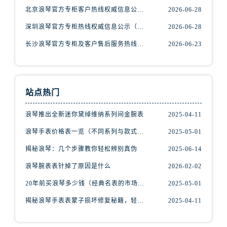
广东省广州市越秀区环市东路371-375号世界贸易中心大厦南塔15层1507室浪琴售后服务中心（需提前预约）
北京浪琴官方专柜客户热线权威信息公告（2026年7月最新）
2026-06-28
广东省河源市源城区越王大道浪琴售后服务中心（需提前预约）
深圳浪琴官方专柜热线权威信息公示（2026年7月最新）
2026-06-28
广东省惠州市惠城区江北文昌一路7号华贸大厦1座30层3005室浪琴售后服务中心（需提前预约）
长沙浪琴官方专柜及客户售后服务热线权威信息公告（2026年6月最新）
2026-06-23
广东省江门市蓬江区广场西路浪琴售后服务中心（需提前预约）
广东省揭阳市榕城进贤门步行街浪琴售后服务中心（需提前预约）
广东省茂名市电白区水东街道迎宾大道浪琴售后服务中心（需提前预约）
广东省梅州市梅江区金燕大道浪琴售后服务中心（需提前预约）
站点热门
广东省清远市清城区湖西路浪琴售后服务中心（需提前预约）
浪琴推出全新迷你黛绰维纳系列间金腕表
2025-04-11
广东省汕头市龙湖区长平路浪琴售后服务中心（需提前预约）
广东省汕尾市城区香洲街道园林社区翠园街浪琴售后服务中心（需提前预约）
浪琴手表价格表一览（不同系列与款式的价格区间）
2025-05-01
广东省韶关市武江区芙蓉新区与老城中心交汇处浪琴售后服务中心（需提前预约）
揭秘浪琴：几个步骤教你轻松辨别真伪
2025-06-14
广东省深圳市罗湖区深南东路5001号华润大厦17层1701室浪琴售后服务中心（需提前预约）
浪琴腕表表针掉了原因是什么
2026-02-02
广东省阳江市江城区东风一路浪琴售后服务中心（需提前预约）
20年前买浪琴多少钱（经典名表的市场价值回顾）
2025-05-01
广东省云浮市云城区金山路浪琴售后服务中心（需提前预约）
揭秘浪琴手表表蒙子损坏修复秘籍，轻松重获透明之美！
2025-04-11
广东省湛江市赤坎区观海北路浪琴售后服务中心（需提前预约）
广东省肇庆市端州区信安大道与砚都大道交汇处浪琴售后服务中心（需提前预约）