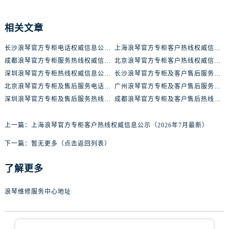
山东省济南市历下区经十路11111号华润中心写字楼（万象城）15层1508室浪琴售后服务中心（需提前预约）
山东省济宁市任城区太白楼路浪琴售后服务中心（需提前预约）
相关文章
山东省莱芜市文化南路8号银座商城名表维修一楼名表维修浪琴售后服务中心（需提前预约）
山东省临沂市兰山区解放路浪琴售后服务中心（需提前预约）
长沙浪琴官方专柜电话权威信息公告（2026年7月最新）
上海浪琴官方专柜客户热线权威信息公示（2026年7月最新）
山东省日照市东港区烟台路浪琴售后服务中心（需提前预约）
成都浪琴官方专柜服务热线权威信息公示（2026年7月最新）
北京浪琴官方专柜客户热线权威信息公告（2026年7月最新）
深圳浪琴官方专柜热线权威信息公示（2026年7月最新）
长沙浪琴官方专柜及客户售后服务热线权威信息公告（2026年6月最新）
山东省泰安市泰山区财源街道泰山大街浪琴售后服务中心（需提前预约）
北京浪琴官方专柜及售后服务电话权威信息公告（2026年6月最新）
广州浪琴官方专柜及客户售后服务热线权威信息公告（2026年6月最新）
山东省威海市环翠区新威海路89号振华商厦一楼名表维修浪琴售后服务中心（需提前预约）
深圳浪琴官方专柜及售后服务热线权威信息公告（2026年6月最新）
成都浪琴官方专柜及客户售后热线权威信息公告（2026年6月最新）
山东省潍坊市奎文区东风东街浪琴售后服务中心（需提前预约）
山东省枣庄市滕州市北辛路与善国路交叉口浪琴售后服务中心（需提前预约）
上一篇：
上海浪琴官方专柜客户热线权威信息公示（2026年7月最新）
山东省淄博市张店区金晶大道浪琴售后服务中心（需提前预约）
下一篇：
暂无更多（点击返回列表）
上海市黄浦区南京东路299号宏伊国际广场写字楼8层806室浪琴售后服务中心（需提前预约）
上海市徐汇区虹桥路3号港汇中心2座37层3705室浪琴售后服务中心（需提前预约）
了解更多
浙江省杭州市上城区钱江路1366号华润大厦A座5层503-5室浪琴售后服务中心（需提前预约）
浙江省湖州市吴兴区劳动路浪琴售后服务中心（需提前预约）
浪琴维修服务中心地址
浙江省嘉兴市南湖区广益路705号嘉兴世界贸易中心A座13层1304室浪琴售后服务中心（需提前预约）
浙江省金华市金东区东市南街777号金华万达广场4号楼22楼2209室浪琴售后服务中心（需提前预约）