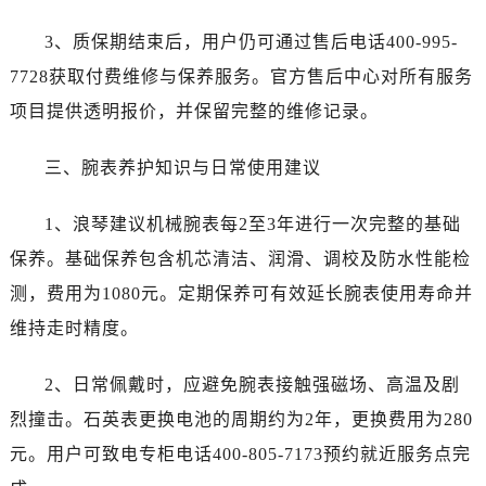
黑龙江省双鸭山市尖山区新兴大街浪琴售后服务中心（需提前预约）
黑龙江省绥化市北林区新华街与康庄路交叉口浪琴售后服务中心（需提前预约）
3、质保期结束后，用户仍可通过售后电话400-995-
黑龙江省伊春市伊美区通河路浪琴售后服务中心（需提前预约）
7728获取付费维修与保养服务。官方售后中心对所有服务
吉林省白城市洮北区明仁南街浪琴售后服务中心（需提前预约）
项目提供透明报价，并保留完整的维修记录。
吉林省白山市浑江区浑江大街浪琴售后服务中心（需提前预约）
吉林省吉林市船营区河南街浪琴售后服务中心（需提前预约）
三、腕表养护知识与日常使用建议
吉林省辽源市龙山区人民大街浪琴售后服务中心（需提前预约）
吉林省梅河口市新华街道梅河大街浪琴售后服务中心（需提前预约）
1、浪琴建议机械腕表每2至3年进行一次完整的基础
吉林省四平市铁东区紫气大路与南九经街交汇处浪琴售后服务中心（需提前预约）
保养。基础保养包含机芯清洁、润滑、调校及防水性能检
吉林省松原市宁江区五环大街浪琴售后服务中心（需提前预约）
测，费用为1080元。定期保养可有效延长腕表使用寿命并
吉林省通化市东昌区环通乡江南大街浪琴售后服务中心（需提前预约）
维持走时精度。
吉林省延边市延吉市解放路浪琴售后服务中心（需提前预约）
辽宁省鞍山市铁东区站前街浪琴售后服务中心（需提前预约）
2、日常佩戴时，应避免腕表接触强磁场、高温及剧
辽宁省本溪市平山区胜利路浪琴售后服务中心（需提前预约）
烈撞击。石英表更换电池的周期约为2年，更换费用为280
辽宁省朝阳市双塔区新华路浪琴售后服务中心（需提前预约）
元。用户可致电专柜电话400-805-7173预约就近服务点完
辽宁省丹东市振兴区七经街浪琴售后服务中心（需提前预约）