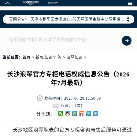
北京市东城区东长安街1号东方广场写字楼W3座6层602室（需提前预约）

北京市朝阳区建国门外大街甲6号华熙国际中心写字楼D座11层1102室（需提前预约）
▲
官网公告>
天津市和平区赤峰道136号天津国际金融中心写字楼26层2603室（需提前预约）
▼
上海市徐汇区虹桥路3号港汇中心写字楼2座37层3705室（需提前预约）
上海市黄浦区南京东路299号宏伊国际广场写字楼8层806室（需提前预约）
南京市秦淮区中山南路1号（新街口）南京中心写字楼22层C1-1室（需提前预约）
常州市新北区龙锦路1590号现代传媒中心写字楼5号楼10层1008室（需提前预约）
当前位置：
首页
>
新闻/知识/问答
>
浪琴知识
>
徐州市鼓楼区淮海东路29号苏宁广场IFC国际金融中心写字楼35层3508室（需提前预约）
扬州市邗江区国展路29号星耀天地写字楼1号楼18层1803室（需提前预约）
长沙浪琴官方专柜电话权威信息公告（2026
盐城市盐都区世纪大道5号盐城金融城写字楼1号楼16层1604室（需提前预约）
年7月最新）
泰州市海陵区永定东路399号置地商务中心东塔写字楼（华润万象城）17层1706室（需提前预约）
宁波市江北区大闸南路500号来福士广场办公楼20层2009室（需提前预约）
发布时间：2026-06-28 12:50:09
杭州市上城区钱江路1366号华润大厦写字楼A座5层503-5室（需提前预约）
阅读：（
次）
金华市金东区东市南街777号金华万达广场写字楼4号楼22层2209室（需提前预约）
分享到：
绍兴市越城区胜利东路379号世茂天际中心写字楼8层805室（需提前预约）
长沙地区浪琴腕表的官方专柜咨询与售后服务可通过
嘉兴市南湖区广益路705号嘉兴世界贸易中心写字楼A座13层1304室（需提前预约）