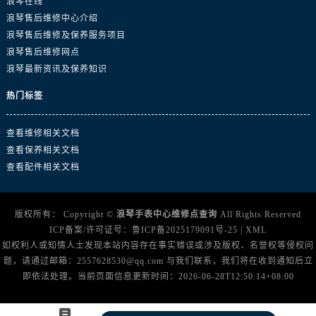
浪琴在线
湖北省十堰市茅箭区人民北路浪琴售后服务中心（需提前预约）
浪琴售后维修中心介绍
湖北省随州市曾都区青年路浪琴售后服务中心（需提前预约）
浪琴售后维修及保养服务项目
湖北省咸宁市咸安区长安大道浪琴售后服务中心（需提前预约）
浪琴售后维修网点
湖北省襄阳市樊城区长虹路与人民路交叉口浪琴售后服务中心（需提前预约）
浪琴最新资讯及保养知识
湖北省孝感市孝南区复兴大道浪琴售后服务中心（需提前预约）
热门标签
湖北省宜昌市西陵区夷陵大道与港窑路浪琴售后服务中心（需提前预约）
湖南省常德市武陵区人民路浪琴售后服务中心（需提前预约）
查看维修相关文档
湖南省郴州市北湖区国庆北路浪琴售后服务中心（需提前预约）
查看保养相关文档
湖南省衡阳市雁峰区解放路浪琴售后服务中心（需提前预约）
查看配件相关文档
湖南省怀化市鹤城区迎丰中路浪琴售后服务中心（需提前预约）
湖南省娄底市娄星区长青街浪琴售后服务中心（需提前预约）
版权所有：
Copyright ©
浪琴手表中心维修点查询
All Rights Reserved
湖南省邵阳市双清区东风路浪琴售后服务中心（需提前预约）
ICP备案/许可证号：
鲁ICP备2025179091号-25
|
XML
湖南省湘潭市雨湖区莲城大道浪琴售后服务中心（需提前预约）
如权利人或知情人士发现本站内容存在事实错误或涉及版权、名誉权等侵权问
题，请通过邮箱：2557628530@qq.com 与我们联系，我们将在收到通知后立
湖南省益阳市赫山区桃花仑路浪琴售后服务中心（需提前预约）
即依法处理。当前页面信息更新时间：2026-06-28T12:50:14+08:00
湖南省永州市冷水滩区永州大道与中兴路交叉口浪琴售后服务中心（需提前预约）
湖南省岳阳市岳阳楼区东茅岭路浪琴售后服务中心（需提前预约）
