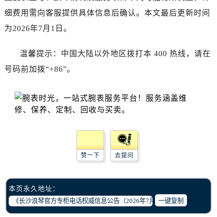
江苏省盐城市盐都区世纪大道5号盐城金融城写字楼1号楼16层1604室浪琴售后服务中心（需提前预约）
细费用需向客服提供具体信息后确认。本文最后更新时间
江苏省扬州市邗江区国展路29号星耀天地写字楼1号楼18层1803室浪琴售后服务中心（需提前预约）
为2026年7月1日。
江苏省镇江市京口区中山东路浪琴售后服务中心（需提前预约）
江西省抚州市临川区赣东大道浪琴售后服务中心（需提前预约）
温馨提示：中国大陆以外地区拨打本 400 热线，请在
江西省赣州市章贡区文清路浪琴售后服务中心（需提前预约）
号码前加拨“+86”。
江西省吉安市吉州区井冈山大道浪琴售后服务中心（需提前预约）
江西省景德镇市珠山区珠山中路浪琴售后服务中心（需提前预约）
江西省九江市浔阳区浔阳路浪琴售后服务中心（需提前预约）
江西省南昌市红谷滩新区红谷中大道998号绿地双子塔（中央广场）A1座办公楼14层1407室浪琴售后服务中心（需提前预约）
江西省萍乡市安源区萍安北大道与康庄路交叉口浪琴售后服务中心（需提前预约）
江西省上饶市信州区滨江西路浪琴售后服务中心（需提前预约）
江西省新余市渝水区北湖西路浪琴售后服务中心（需提前预约）
赞一下
去提问
江西省宜春市袁州区中山中路浪琴售后服务中心（需提前预约）
江西省鹰潭市月湖区胜利东路浪琴售后服务中心（需提前预约）
本页永久地址：
山东省德州市德城区东风中路浪琴售后服务中心（需提前预约）
一键复制
山东省东营市东营区济南路浪琴售后服务中心（需提前预约）