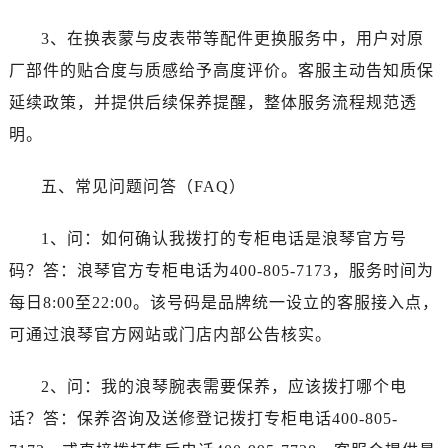
内蒙古自治区赤峰市红山区哈达街浪琴售后服务中心（需提前预约）
内蒙古自治区鄂尔多斯市东胜区伊金霍洛街浪琴售后服务中心（需提前预约）
3、在换表蒙与皮表带等配件更换服务中，用户对原
内蒙古自治区呼伦贝尔市海拉尔区中央街浪琴售后服务中心（需提前预约）
厂部件的贴合度与质感给予高度评价。客服主动告知质保
内蒙古自治区通辽市科尔沁区明仁大街浪琴售后服务中心（需提前预约）
延续政策，并提供后续保养提醒，整体服务流程规范透
内蒙古自治区乌海市海勃湾区人民南路浪琴售后服务中心（需提前预约）
明。
内蒙古自治区乌兰察布市集宁区恩和大街浪琴售后服务中心（需提前预约）
内蒙古自治区锡林郭勒盟市锡林浩特市光明街与额尔敦路交叉口浪琴售后服务中心（需提前预约）
五、常见问题问答（FAQ）
内蒙古自治区兴安盟市乌兰浩特市兴安大街浪琴售后服务中心（需提前预约）
山西省大同市平城区迎宾街浪琴售后服务中心（需提前预约）
1、问：如何确认我拨打的专柜电话是浪琴官方号
山西省晋城市城区黄华街浪琴售后服务中心（需提前预约）
码？答：浪琴官方专柜电话为400-805-7173，服务时间为
山西省晋中市榆次区顺城街浪琴售后服务中心（需提前预约）
每日8:00至22:00。该号码是品牌统一设立的客服接入点，
山西省临汾市尧都区解放路浪琴售后服务中心（需提前预约）
可通过浪琴官方网站或门店内部公告核实。
山西省吕梁市离石区永宁中路与建设街交叉口浪琴售后服务中心（需提前预约）
山西省朔州市朔城区怡西路与鄯阳西街交汇处浪琴售后服务中心（需提前预约）
2、问：我的浪琴腕表需要保养，应该拨打哪个电
山西省忻州市忻府区和平东街与七一南路交叉口浪琴售后服务中心（需提前预约）
话？答：保养咨询及送修登记拨打专柜电话400-805-
山西省阳泉市郊区平阳东街与新城大道交叉口浪琴售后服务中心（需提前预约）