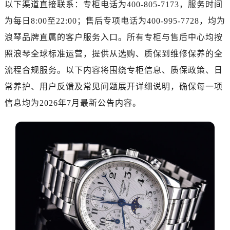
以下渠道直接联系：专柜电话为400-805-7173，服务时间
南昌市红谷滩新区红谷中大道998号绿地双子塔（中央广场）A1座办公楼14层07室（需提前预约）
济南市历下区经十路11111号华润中心写字楼（万象城）15层1508室（需提前预约）
为每日8:00至22:00；售后专项电话为400-995-7728，均为
广州市天河区天河路230号万菱汇国际中心写字楼A塔7层704室（需提前预约）
浪琴品牌直属的客户服务入口。所有专柜与售后中心均按
广州市越秀区环市东路371-375号世界贸易中心大厦南塔写字楼15层07室（需提前预约）
照浪琴全球标准运营，提供从选购、质保到维修保养的全
深圳市罗湖区深南东路5001号华润大厦写字楼17层1701室（需提前预约）
流程合规服务。以下内容将围绕专柜信息、质保政策、日
惠州市惠城区江北文昌一路7号华贸大厦写字楼1座30层05室（需提前预约）
常养护、用户反馈及常见问题展开详细说明，确保每一项
厦门市思明区湖滨东路95号华润大厦写字楼B座11层1104室（需提前预约）
信息均为2026年7月最新公告内容。
福州市鼓楼区五四路128-1号恒力城写字楼15层03室（需提前预约）
成都市锦江区人民东路6号SAC东原中心写字楼24层2406B室（需提前预约）
重庆市江北区观音桥步行街2号融恒时代广场写字楼9层902室（需提前预约）
长沙市芙蓉区定王台街道建湘路393号世茂环球金融中心写字楼（芙蓉广场）10层13室（需提前预约）
郑州市二七区铭功路10号华润大厦写字楼29层2905室（需提前预约）
太原市迎泽区解放路15号亨得利名表服务中心（品牌授权店）3层整层（需提前预约）
沈阳市沈河区中街路137号亨得利名表服务中心（品牌授权店）1层整层（需提前预约）
沈阳市沈河区中街路83号亨得利名表服务中心（品牌授权店）1层整层（需提前预约）
乌鲁木齐市天山区红山路26号时代广场（CCMALL）C座17层17-B（需提前预约）