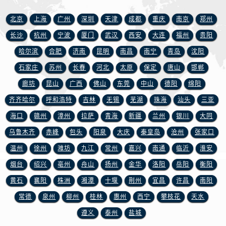
海南省三沙市西沙区西沙群岛永兴岛北京路浪琴售后服务中心（需提前预约）
海南省三亚市吉阳区迎宾路浪琴售后服务中心（需提前预约）
北京
上海
广州
深圳
天津
成都
重庆
南京
郑州
海南省万宁市万城镇解放路浪琴售后服务中心（需提前预约）
长沙
杭州
宁波
厦门
武汉
西安
大连
福州
贵阳
海南省文昌市文城镇教育东路浪琴售后服务中心（需提前预约）
哈尔滨
合肥
济南
昆明
南昌
南宁
青岛
沈阳
海南省五指山市通什镇三月三大道浪琴售后服务中心（需提前预约）
石家庄
苏州
长春
河北
太原
保定
唐山
邯郸
香港特别行政区尖沙咀区油尖旺区广东道浪琴售后服务中心（需提前预约）
廊坊
昆山
广西
佛山
东莞
中山
德阳
绵阳
香港特别行政区金钟区中西区金钟道浪琴售后服务中心（需提前预约）
齐齐哈尔
呼和浩特
吉林
无锡
芜湖
珠海
汕头
三亚
香港特别行政区九龙区油尖旺区弥敦道浪琴售后服务中心（需提前预约）
海口
赣州
漳州
拉萨
青海
新疆
兰州
银川
大同
香港特别行政区铜锣湾区湾仔区轩尼诗道浪琴售后服务中心（需提前预约）
河南省安阳市文峰区解放大道浪琴售后服务中心（需提前预约）
乌鲁木齐
赤峰
包头
阳泉
大庆
秦皇岛
沧州
张家口
河南省鹤壁市淇滨区九州路浪琴售后服务中心（需提前预约）
温州
徐州
潍坊
九江
常州
嘉兴
南通
临沂
淮安
河南省济源市沁园街道济水大道浪琴售后服务中心（需提前预约）
烟台
绍兴
亳州
舟山
扬州
金华
洛阳
岳阳
衡阳
河南省焦作市解放区解放路浪琴售后服务中心（需提前预约）
黄石
襄阳
株洲
湘潭
十堰
荆州
宜昌
许昌
南阳
河南省开封市鼓楼区中山路浪琴售后服务中心（需提前预约）
常德
泉州
柳州
桂林
惠州
西宁
攀枝花
天水
河南省洛阳市西工区中州中路与解放路交叉口浪琴售后服务中心（需提前预约）
遵义
泰州
盐城
河南省漯河市源汇区交通路浪琴售后服务中心（需提前预约）