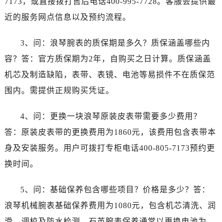
7173，或直接拨打售后电话400-995-7728。客服会提供最
山西省运城市盐湖区河东街浪琴售后服务中心（需提前预约）
近的服务网点信息以及预约流程。
山西省长治市潞州区英雄中路浪琴售后服务中心（需提前预约）
山西省太原市迎泽区迎泽街道解放路15号亨得利名表维修授权店3楼浪琴售后服务中心（需提前预约）
3、问：浪琴腕表的质保期是多久？质保涵盖哪些内
天津市和平区赤峰道136号天津国际金融中心26层2603室浪琴售后服务中心（需提前预约）
容？答：官方质保期为2年，自购买之日计算。质保涵盖
安徽省安庆市迎江区人民路浪琴售后服务中心（需提前预约）
安徽省蚌埠市蚌山区淮河路浪琴售后服务中心（需提前预约）
机芯及制造缺陷，表带、表镜、电池等易损件不在质保范
安徽省亳州市谯城区魏武大道浪琴售后服务中心（需提前预约）
围内。需提供正规购买凭证。
安徽省池州市贵池区长江路浪琴售后服务中心（需提前预约）
安徽省滁州市琅琊区南谯北路浪琴售后服务中心（需提前预约）
4、问：更换一块浪琴原装皮表带需要多少费用？
安徽省阜阳市颍州区颍州北路浪琴售后服务中心（需提前预约）
答：原装皮表带的更换费用为1860元，该费用包含表带本
安徽省淮北市相山区淮海路浪琴售后服务中心（需提前预约）
身及安装服务。用户可拨打专柜电话400-805-7173预约更
安徽省淮南市田家庵区国庆中路浪琴售后服务中心（需提前预约）
换时间。
安徽省黄山市屯溪区黄山西路浪琴售后服务中心（需提前预约）
安徽省六安市金安区解放中路浪琴售后服务中心（需提前预约）
5、问：基础保养包含哪些项目？价格是多少？答：
安徽省马鞍山市雨山区湖南西路浪琴售后服务中心（需提前预约）
浪琴机械腕表基础保养费用为1080元，包含机芯清洗、润
安徽省宿州市埇桥区人民中路浪琴售后服务中心（需提前预约）
滑、调校及防水检测。石英腕表保养通常以更换电池为