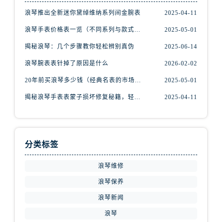
海南省三亚市吉阳区迎宾路浪琴售后服务中心（需提前预约）
浪琴推出全新迷你黛绰维纳系列间金腕表
2025-04-11
海南省万宁市万城镇解放路浪琴售后服务中心（需提前预约）
浪琴手表价格表一览（不同系列与款式的价格区间）
2025-05-01
海南省文昌市文城镇教育东路浪琴售后服务中心（需提前预约）
海南省五指山市通什镇三月三大道浪琴售后服务中心（需提前预约）
揭秘浪琴：几个步骤教你轻松辨别真伪
2025-06-14
香港特别行政区尖沙咀区油尖旺区广东道浪琴售后服务中心（需提前预约）
浪琴腕表表针掉了原因是什么
2026-02-02
香港特别行政区金钟区中西区金钟道浪琴售后服务中心（需提前预约）
20年前买浪琴多少钱（经典名表的市场价值回顾）
2025-05-01
香港特别行政区九龙区油尖旺区弥敦道浪琴售后服务中心（需提前预约）
揭秘浪琴手表表蒙子损坏修复秘籍，轻松重获透明之美！
2025-04-11
香港特别行政区铜锣湾区湾仔区轩尼诗道浪琴售后服务中心（需提前预约）
河南省安阳市文峰区解放大道浪琴售后服务中心（需提前预约）
河南省鹤壁市淇滨区九州路浪琴售后服务中心（需提前预约）
河南省济源市沁园街道济水大道浪琴售后服务中心（需提前预约）
分类标签
河南省焦作市解放区解放路浪琴售后服务中心（需提前预约）
浪琴维修
河南省开封市鼓楼区中山路浪琴售后服务中心（需提前预约）
浪琴保养
河南省洛阳市西工区中州中路与解放路交叉口浪琴售后服务中心（需提前预约）
河南省漯河市源汇区交通路浪琴售后服务中心（需提前预约）
浪琴新闻
河南省南阳市宛城区范蠡东路与南都路交叉口浪琴售后服务中心（需提前预约）
浪琴