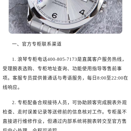
哈尔滨市道里区友谊西路600号富力中心T2座写字楼29层03室（需提前预约）
大连市中山区人民路15号国际金融大厦7层G室（需提前预约）
佛山市禅城区季华五路57号万科金融中心C座12层1205室（需提前预约）
东莞市东城街道鸿福东路1号民盈国贸中心T1写字楼9层907室（需提前预约）
无锡市梁溪区人民中路139号恒隆广场写字楼1座11层1104室（需提前预约）
南通市崇川区工农路57号圆融广场写字楼16层1603室（需提前预约）
一、官方专柜联系渠道
苏州市苏州工业园区星港街199号苏州中心办公楼C座22层08室（需提前预约）
1. 浪琴专柜电话400-805-7173是直属客户服务热线，
武汉市江汉区解放大道686号世界贸易大厦38层09室（需提前预约）
南宁市青秀区金湖路59号地王大厦12楼1224室（需提前预约）
受理腕表选购、专柜地址查询、功能使用指导等售前事
合肥市蜀山区潜山路111号万象城华润大厦B座12楼03室（需提前预约）
项。客服专员提供普通话与粤语服务，每日8:00至22:00在
泉州市丰泽区宝洲路729号浦西万达中心写字楼A座7楼709室（需提前预约）
线响应。
青岛市南区山东路6号华润大厦B座22层04室（需提前预约）
烟台市芝罘区胜利路139号万达金融中心A座907室（需提前预约）
2. 专柜配备合规接待人员，可协助顾客完成腕表外观
长春市朝阳区西安大路727号中银大厦A座(旺进大厦)18层09室（需提前预约）
检查、走时误差记录等送修前的信息核对工作。专柜虽不
贵阳市南明区都司高架桥路33号亨特国际金融中心14楼14D（需提前预约）
直接进行维修作业，但通过内部系统将腕表转交至官方售
昆明市盘龙区北京路928号同德昆明广场写字楼10层06室（需提前预约）
后中心处理，全程可追踪。