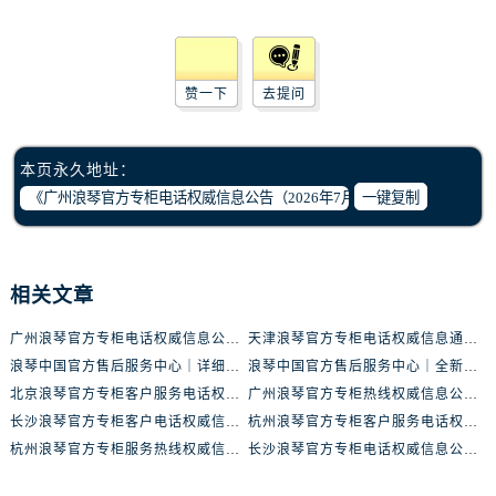
浙江省宁波市江北区大闸南路500号来福士广场办公楼20层2009室浪琴售后服务中心（需提前预约）
浙江省衢州市柯城区上街浪琴售后服务中心（需提前预约）
浙江省绍兴市越城区胜利东路379号世茂天际中心写字楼8层805室浪琴售后服务中心（需提前预约）
赞一下
去提问
浙江省舟山市定海区解放东路浪琴售后服务中心（需提前预约）
澳门特别行政区大堂区议事亭前地（新马路）浪琴售后服务中心（需提前预约）
澳门特别行政区风顺堂区南湾大马路浪琴售后服务中心（需提前预约）
本页永久地址：
澳门特别行政区花地玛堂区关闸广场浪琴售后服务中心（需提前预约）
一键复制
澳门特别行政区花王堂区大三巴商圈浪琴售后服务中心（需提前预约）
澳门特别行政区嘉模堂区官也街浪琴售后服务中心（需提前预约）
澳门省路氹城市金光大道浪琴售后服务中心（需提前预约）
相关文章
澳门特别行政区望德堂区塔石广场浪琴售后服务中心（需提前预约）
广州浪琴官方专柜电话权威信息公告（2026年7月最新）
天津浪琴官方专柜电话权威信息通告（2026年7月最新）
福建省福州市鼓楼区五四路128-1号恒力城写字楼15层03室浪琴售后服务中心（需提前预约）
浪琴中国官方售后服务中心｜详细地址及服务电话权威信息通告（2026年7月最新）
浪琴中国官方售后服务中心｜全新维修地址与售后热线权威信息通知（2026年7月最新）
福建省厦门市思明区湖滨东路95号万象城华润大厦B座11层1104室浪琴售后服务中心（需提前预约）
北京浪琴官方专柜客户服务电话权威信息通告（2026年7月最新）
广州浪琴官方专柜热线权威信息公示（2026年7月最新）
广东省潮州市潮安区新风路与潮汕路交汇处浪琴售后服务中心（需提前预约）
长沙浪琴官方专柜客户电话权威信息公告（2026年7月最新）
杭州浪琴官方专柜客户服务电话权威信息通告（2026年7月最新）
广东省广州市天河区天河路230号万菱汇国际中心A塔7层704室浪琴售后服务中心（需提前预约）
杭州浪琴官方专柜服务热线权威信息通告（2026年7月最新）
长沙浪琴官方专柜电话权威信息公告（2026年7月最新）
广东省广州市越秀区环市东路371-375号世界贸易中心大厦南塔15层1507室浪琴售后服务中心（需提前预约）