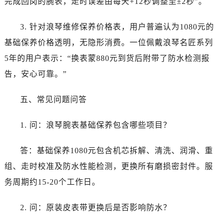
完成回岗的腕表，走时误差由每天+12秒调整至±2秒”。
内蒙古自治区鄂尔多斯市东胜区伊金霍洛街浪琴售后服务中心（需提前预约）
内蒙古自治区呼伦贝尔市海拉尔区中央街浪琴售后服务中心（需提前预约）
3. 针对浪琴维修保养价格表，用户普遍认为1080元的
内蒙古自治区通辽市科尔沁区明仁大街浪琴售后服务中心（需提前预约）
基础保养价格透明，无隐形消费。一位佩戴浪琴名匠系列
内蒙古自治区乌海市海勃湾区人民南路浪琴售后服务中心（需提前预约）
5年的用户表示：“换表蒙880元到货后附带了防水检测报
内蒙古自治区乌兰察布市集宁区恩和大街浪琴售后服务中心（需提前预约）
内蒙古自治区锡林郭勒盟市锡林浩特市光明街与额尔敦路交叉口浪琴售后服务中心（需提前预约）
告，安心可靠。”
内蒙古自治区兴安盟市乌兰浩特市兴安大街浪琴售后服务中心（需提前预约）
五、常见问题问答
山西省大同市平城区迎宾街浪琴售后服务中心（需提前预约）
山西省晋城市城区黄华街浪琴售后服务中心（需提前预约）
1. 问：浪琴腕表基础保养包含哪些项目？
山西省晋中市榆次区顺城街浪琴售后服务中心（需提前预约）
山西省临汾市尧都区解放路浪琴售后服务中心（需提前预约）
答：基础保养1080元包含机芯拆解、清洗、润滑、重
山西省吕梁市离石区永宁中路与建设街交叉口浪琴售后服务中心（需提前预约）
组、走时校准及防水性能检测，更换所有磨损密封件。服
山西省朔州市朔城区怡西路与鄯阳西街交汇处浪琴售后服务中心（需提前预约）
务周期约15-20个工作日。
山西省忻州市忻府区和平东街与七一南路交叉口浪琴售后服务中心（需提前预约）
山西省阳泉市郊区平阳东街与新城大道交叉口浪琴售后服务中心（需提前预约）
2. 问：原装皮表带更换后是否影响防水？
山西省运城市盐湖区河东街浪琴售后服务中心（需提前预约）