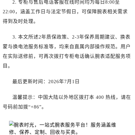
2. 专柜与售后电话客服在线时间均为每日8:00至
山东省济宁市任城区太白楼路浪琴售后服务中心（需提前预约）
山东省莱芜市文化南路8号银座商城名表维修一楼名表维修浪琴售后服务中心（需提前预约）
22:00，涵盖工作日与法定节假日，可保障腕表相关需求
山东省临沂市兰山区解放路浪琴售后服务中心（需提前预约）
得到及时处理。
山东省日照市东港区烟台路浪琴售后服务中心（需提前预约）
山东省泰安市泰山区财源街道泰山大街浪琴售后服务中心（需提前预约）
3. 本文所述2年质保政策、2-3年保养周期建议、换表
山东省威海市环翠区新威海路89号振华商厦一楼名表维修浪琴售后服务中心（需提前预约）
蒙与换电池服务标准等，均来自直属内部操作规范。用户
山东省潍坊市奎文区东风东街浪琴售后服务中心（需提前预约）
在实际送修前，可再次拨打专柜电话确认腕表适配服务项
山东省枣庄市滕州市北辛路与善国路交叉口浪琴售后服务中心（需提前预约）
目。
山东省淄博市张店区金晶大道浪琴售后服务中心（需提前预约）
上海市黄浦区南京东路299号宏伊国际广场写字楼8层806室浪琴售后服务中心（需提前预约）
最后更新时间：2026年7月1日
上海市徐汇区虹桥路3号港汇中心2座37层3705室浪琴售后服务中心（需提前预约）
浙江省杭州市上城区钱江路1366号华润大厦A座5层503-5室浪琴售后服务中心（需提前预约）
温馨提示：中国大陆以外地区拨打本 400 热线，请在
浙江省湖州市吴兴区劳动路浪琴售后服务中心（需提前预约）
号码前加拨“+86”。
浙江省嘉兴市南湖区广益路705号嘉兴世界贸易中心A座13层1304室浪琴售后服务中心（需提前预约）
浙江省金华市金东区东市南街777号金华万达广场4号楼22楼2209室浪琴售后服务中心（需提前预约）
浙江省丽水市莲都区解放街浪琴售后服务中心（需提前预约）