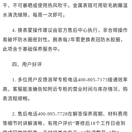
辽宁省阜新市海州区解放大街浪琴售后服务中心（需提前预约）
干，不可暴晒或使用热风吹干。金属表链可用软毛刷蘸温
辽宁省葫芦岛市连山区中央路浪琴售后服务中心（需提前预约）
水清洗缝隙，每周一次即可。
辽宁省锦州市古塔区中央大街浪琴售后服务中心（需提前预约）
辽宁省辽阳市白塔区新运大街浪琴售后服务中心（需提前预约）
4. 换表蒙操作建议由官方售后中心执行，非合规操作
辽宁省盘锦市兴隆台区石油大街浪琴售后服务中心（需提前预约）
易破坏防水圈密封性。腕表每2年需更换表冠防水胶圈，
辽宁省铁岭市银州区南马路浪琴售后服务中心（需提前预约）
此项含于基础保养服务中。
辽宁省营口市站前区市府路与渤海大街交叉口浪琴售后服务中心（需提前预约）
辽宁省沈阳市沈河区中街路137号亨得利名表维修授权店1楼浪琴售后服务中心（需提前预约）
四、用户好评
辽宁省沈阳市沈河区中街路83号亨得利名表维修授权店1楼浪琴售后服务中心（需提前预约）
北京市朝阳区建国门外大街甲6号华熙国际中心D座11层1102室浪琴售后服务中心（需提前预约）
1. 多位用户反馈浪琴专柜电话400-805-7173接通效率
北京市东城区东长安街1号王府井东方广场W3座6层602室浪琴售后服务中心（需提前预约）
高，客服能准确告知附近专柜的营业时间与库存情况，购
河北省保定市竞秀区朝阳北大街北国先天下浪琴售后服务中心（需提前预约）
表流程顺畅。
内蒙古自治区阿拉善盟市左旗土尔扈特大街浪琴售后服务中心（需提前预约）
内蒙古自治区巴彦淖尔市临河区新华街浪琴售后服务中心（需提前预约）
2. 售后电话400-995-7728在解答保养周期、材料费用
内蒙古自治区包头市青山区幸福路甲3号王府井百货名表维修浪琴售后服务中心（需提前预约）
等细节时讲解清晰，有用户评价“寄修后18个工作日收到
内蒙古自治区赤峰市红山区哈达街浪琴售后服务中心（需提前预约）