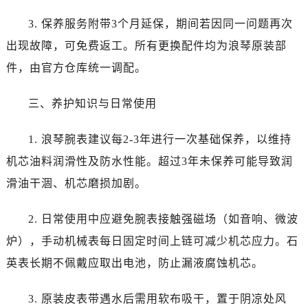
黑龙江省绥化市北林区新华街与康庄路交叉口浪琴售后服务中心（需提前预约）
3. 保养服务附带3个月延保，期间若因同一问题再次
黑龙江省伊春市伊美区通河路浪琴售后服务中心（需提前预约）
吉林省白城市洮北区明仁南街浪琴售后服务中心（需提前预约）
出现故障，可免费返工。所有更换配件均为浪琴原装部
吉林省白山市浑江区浑江大街浪琴售后服务中心（需提前预约）
件，由官方仓库统一调配。
吉林省吉林市船营区河南街浪琴售后服务中心（需提前预约）
吉林省辽源市龙山区人民大街浪琴售后服务中心（需提前预约）
三、养护知识与日常使用
吉林省梅河口市新华街道梅河大街浪琴售后服务中心（需提前预约）
1. 浪琴腕表建议每2-3年进行一次基础保养，以维持
吉林省四平市铁东区紫气大路与南九经街交汇处浪琴售后服务中心（需提前预约）
吉林省松原市宁江区五环大街浪琴售后服务中心（需提前预约）
机芯油料润滑性及防水性能。超过3年未保养可能导致润
吉林省通化市东昌区环通乡江南大街浪琴售后服务中心（需提前预约）
滑油干涸、机芯磨损加剧。
吉林省延边市延吉市解放路浪琴售后服务中心（需提前预约）
辽宁省鞍山市铁东区站前街浪琴售后服务中心（需提前预约）
2. 日常使用中应避免腕表接触强磁场（如音响、微波
辽宁省本溪市平山区胜利路浪琴售后服务中心（需提前预约）
炉），手动机械表每日固定时间上链可减少机芯应力。石
辽宁省朝阳市双塔区新华路浪琴售后服务中心（需提前预约）
英表长期不佩戴应取出电池，防止漏液腐蚀机芯。
辽宁省丹东市振兴区七经街浪琴售后服务中心（需提前预约）
辽宁省抚顺市新抚区东一路浪琴售后服务中心（需提前预约）
3. 原装皮表带遇水后需用软布吸干，置于阴凉处风