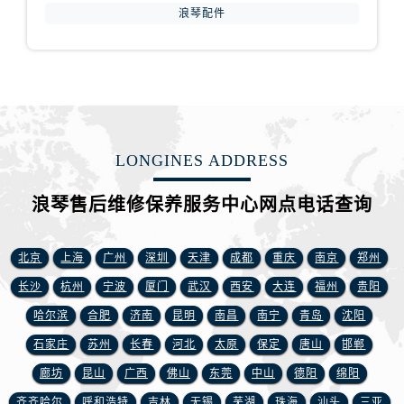
河南省平顶山市卫东区建设路浪琴售后服务中心（需提前预约）
浪琴配件
河南省濮阳市大华龙区开州路绿城路交叉口浪琴售后服务中心（需提前预约）
河南省三门峡市湖滨区和平路浪琴售后服务中心（需提前预约）
河南省商丘市梁园区神火大道浪琴售后服务中心（需提前预约）
河南省新乡市红旗区人民路浪琴售后服务中心（需提前预约）
河南省信阳市浉河区东方红大道浪琴售后服务中心（需提前预约）
河南省许昌市魏都区建安大道与八龙路交叉口浪琴售后服务中心（需提前预约）
LONGINES ADDRESS
河南省郑州市二七区民主路10号华润大厦29层2905室浪琴售后服务中心（需提前预约）
浪琴售后维修保养服务中心网点电话查询
河南省周口市川汇区七一路浪琴售后服务中心（需提前预约）
河南省驻马店市驿城区乐山大道与置地大道交叉口浪琴售后服务中心（需提前预约）
北京
上海
广州
深圳
天津
成都
重庆
南京
郑州
湖北省鄂州市鄂城区文星大道浪琴售后服务中心（需提前预约）
湖北省黄冈市黄州区赤壁大道浪琴售后服务中心（需提前预约）
长沙
杭州
宁波
厦门
武汉
西安
大连
福州
贵阳
湖北省黄石市黄石港区武汉路浪琴售后服务中心（需提前预约）
哈尔滨
合肥
济南
昆明
南昌
南宁
青岛
沈阳
湖北省荆门市东宝中天街步行街浪琴售后服务中心（需提前预约）
石家庄
苏州
长春
河北
太原
保定
唐山
邯郸
湖北省荆州市荆州区荆中路浪琴售后服务中心（需提前预约）
廊坊
昆山
广西
佛山
东莞
中山
德阳
绵阳
湖北省十堰市茅箭区人民北路浪琴售后服务中心（需提前预约）
齐齐哈尔
呼和浩特
吉林
无锡
芜湖
珠海
汕头
三亚