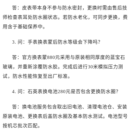
山西省长治市潞州区英雄中路浪琴售后服务中心（需提前预约）
答：皮表带本身不参与防水密封，更换时需由售后技
山西省太原市迎泽区迎泽街道解放路15号亨得利名表维修授权店3楼浪琴售后服务中心（需提前预约）
师检查表耳处防水圈状态。若防水老化，可同步更换，费
天津市和平区赤峰道136号天津国际金融中心26层2603室浪琴售后服务中心（需提前预约）
用含于基础保养中。
安徽省安庆市迎江区人民路浪琴售后服务中心（需提前预约）
安徽省蚌埠市蚌山区淮河路浪琴售后服务中心（需提前预约）
3. 问：手表换表蒙后防水等级会下降吗？
安徽省亳州市谯城区魏武大道浪琴售后服务中心（需提前预约）
安徽省池州市贵池区长江路浪琴售后服务中心（需提前预约）
答：官方换表蒙880元采用与原装相同厚度的蓝宝石
安徽省滁州市琅琊区南谯北路浪琴售后服务中心（需提前预约）
玻璃，并重新涂覆防水胶。完成后进行30米模拟压力测
安徽省阜阳市颍州区颍州北路浪琴售后服务中心（需提前预约）
试，防水性能恢复至出厂标准。
安徽省淮北市相山区淮海路浪琴售后服务中心（需提前预约）
安徽省淮南市田家庵区国庆中路浪琴售后服务中心（需提前预约）
4. 问：石英表换电池280元是否包含更换防水圈？
安徽省黄山市屯溪区黄山西路浪琴售后服务中心（需提前预约）
安徽省六安市金安区解放中路浪琴售后服务中心（需提前预约）
答：换电池服务包含取出旧电池、清理电池仓、安装
安徽省马鞍山市雨山区湖南西路浪琴售后服务中心（需提前预约）
原装电池、更换表后盖防水圈及基本防水测试。电池型号
安徽省宿州市埇桥区人民中路浪琴售后服务中心（需提前预约）
按机芯批次匹配。
安徽省铜陵市铜官区石城大道浪琴售后服务中心（需提前预约）