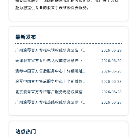
需要维修服务，请随时联系我们的客服团队，我们将全力以
广西壮族自治区北海市海城区北京路浪琴售后服务中心（需提前预约）
赴为您提供专业的浪琴手表维修保养服务。
广西壮族自治区崇左市江州区石景林街道友谊大道与丽川路交汇处浪琴售后服务中心（需提前预约）
广西壮族自治区防城港市港口区金花茶大道浪琴售后服务中心（需提前预约）
广西壮族自治区贵港市港北区港城街道布山大道与仙衣路交叉口浪琴售后服务中心（需提前预约）
广西壮族自治区桂林市秀峰区红岭路浪琴售后服务中心（需提前预约）
最新发布
广西壮族自治区河池市金城江区金城江街道朝阳路浪琴售后服务中心（需提前预约）
广州浪琴官方专柜电话权威信息公告（2026年7月最新）
2026-06-29
广西壮族自治区贺州市八步区城东街道灵峰南路浪琴售后服务中心（需提前预约）
天津浪琴官方专柜电话权威信息通告（2026年7月最新）
2026-06-29
广西壮族自治区来宾市兴宾区桂中大道浪琴售后服务中心（需提前预约）
广西壮族自治区柳州市城中区中山中路浪琴售后服务中心（需提前预约）
浪琴中国官方售后服务中心｜详细地址及服务电话权威信息通告（2026年7月最新）
2026-06-28
广西壮族自治区钦州市钦南区金海湾东大街浪琴售后服务中心（需提前预约）
浪琴中国官方售后服务中心｜全新维修地址与售后热线权威信息通知（2026年7月最新）
2026-06-28
广西壮族自治区梧州市万秀区龙湖镇高旺路浪琴售后服务中心（需提前预约）
北京浪琴官方专柜客户服务电话权威信息通告（2026年7月最新）
2026-06-28
广西壮族自治区玉林市玉州区金玉路浪琴售后服务中心（需提前预约）
广州浪琴官方专柜热线权威信息公示（2026年7月最新）
2026-06-28
海南省儋州市儋州市那大镇兰洋北路浪琴售后服务中心（需提前预约）
海南省东方市八所镇解放西路浪琴售后服务中心（需提前预约）
海南省琼海市嘉积镇东风路浪琴售后服务中心（需提前预约）
海南省三沙市西沙区西沙群岛永兴岛北京路浪琴售后服务中心（需提前预约）
站点热门