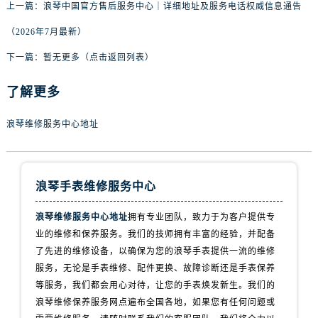
广东省河源市源城区越王大道浪琴售后服务中心（需提前预约）
上一篇：
浪琴中国官方售后服务中心｜详细地址及服务电话权威信息通告
广东省惠州市惠城区江北文昌一路7号华贸大厦1座30层3005室浪琴售后服务中心（需提前预约）
（2026年7月最新）
广东省江门市蓬江区广场西路浪琴售后服务中心（需提前预约）
下一篇：
暂无更多（点击返回列表）
广东省揭阳市榕城进贤门步行街浪琴售后服务中心（需提前预约）
广东省茂名市电白区水东街道迎宾大道浪琴售后服务中心（需提前预约）
了解更多
广东省梅州市梅江区金燕大道浪琴售后服务中心（需提前预约）
广东省清远市清城区湖西路浪琴售后服务中心（需提前预约）
浪琴维修服务中心地址
广东省汕头市龙湖区长平路浪琴售后服务中心（需提前预约）
广东省汕尾市城区香洲街道园林社区翠园街浪琴售后服务中心（需提前预约）
广东省韶关市武江区芙蓉新区与老城中心交汇处浪琴售后服务中心（需提前预约）
浪琴手表维修服务中心
广东省深圳市罗湖区深南东路5001号华润大厦17层1701室浪琴售后服务中心（需提前预约）
浪琴维修服务中心地址
拥有专业团队，致力于为客户提供专
广东省阳江市江城区东风一路浪琴售后服务中心（需提前预约）
业的维修和保养服务。我们的技师拥有丰富的经验，并配备
广东省云浮市云城区金山路浪琴售后服务中心（需提前预约）
了先进的维修设备，以确保为您的浪琴手表提供一流的维修
广东省湛江市赤坎区观海北路浪琴售后服务中心（需提前预约）
服务，无论是手表维修、配件更换、故障诊断还是手表保养
广东省肇庆市端州区信安大道与砚都大道交汇处浪琴售后服务中心（需提前预约）
等服务，我们都会用心对待，让您的手表焕发新生。我们的
浪琴维修保养服务网点遍布全国各地，如果您有任何问题或
广西壮族自治区百色市右江区中山二路浪琴售后服务中心（需提前预约）