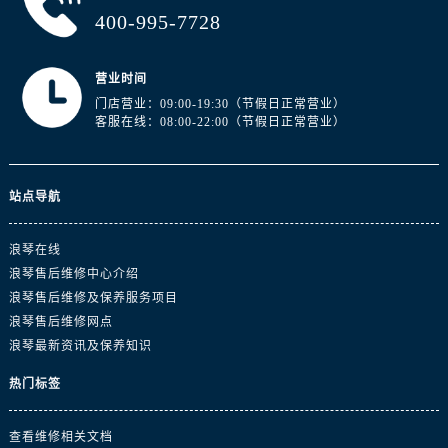
湖南省长沙市芙蓉区建湘路393号世茂环球金融中心写字楼10层1013室浪琴售后服务中心（需提前预约）
400-995-7728
湖南省株洲市芦淞区建设南路浪琴售后服务中心（需提前预约）
甘肃省白银市白银区北京路浪琴售后服务中心（需提前预约）
营业时间
甘肃省定西市安定区解放路浪琴售后服务中心（需提前预约）
门店营业：09:00-19:30（节假日正常营业）
甘肃省敦煌市沙州镇阳关中路浪琴售后服务中心（需提前预约）
客服在线：08:00-22:00（节假日正常营业）
甘肃省合作市人民街浪琴售后服务中心（需提前预约）
甘肃省嘉峪关市雄关区新华中路浪琴售后服务中心（需提前预约）
站点导航
甘肃省金昌市金川区北京路浪琴售后服务中心（需提前预约）
甘肃省酒泉市肃州区西大街浪琴售后服务中心（需提前预约）
浪琴在线
甘肃省临夏市城南街道团结路浪琴售后服务中心（需提前预约）
浪琴售后维修中心介绍
甘肃省陇南市武都区人民路浪琴售后服务中心（需提前预约）
浪琴售后维修及保养服务项目
甘肃省平凉市崆峒区西大街浪琴售后服务中心（需提前预约）
浪琴售后维修网点
甘肃省庆阳市西峰区南大街浪琴售后服务中心（需提前预约）
浪琴最新资讯及保养知识
甘肃省天水市秦州区民主路浪琴售后服务中心（需提前预约）
热门标签
甘肃省武威市凉州区迎宾路浪琴售后服务中心（需提前预约）
甘肃省张掖市甘州区民乐北路浪琴售后服务中心（需提前预约）
查看维修相关文档