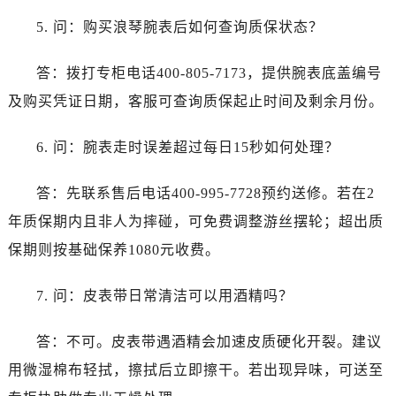
安徽省芜湖市镜湖区中山路步行街浪琴售后服务中心（需提前预约）
5. 问：购买浪琴腕表后如何查询质保状态？
安徽省宣城市宣州区叠嶂西路浪琴售后服务中心（需提前预约）
福建省龙岩市新罗区九一南路浪琴售后服务中心（需提前预约）
答：拨打专柜电话400-805-7173，提供腕表底盖编号
福建省南平市建阳区人民西路浪琴售后服务中心（需提前预约）
及购买凭证日期，客服可查询质保起止时间及剩余月份。
福建省宁德市蕉城区天湖东路浪琴售后服务中心（需提前预约）
福建省莆田市城厢区霞林街道荔华东大道浪琴售后服务中心（需提前预约）
6. 问：腕表走时误差超过每日15秒如何处理？
福建省三明市三元区东乾二路浪琴售后服务中心（需提前预约）
福建省漳州市龙文区步港路浪琴售后服务中心（需提前预约）
答：先联系售后电话400-995-7728预约送修。若在2
江苏省常州市新北区龙锦路1590号现代传媒中心5号楼10层1008室浪琴售后服务中心（需提前预约）
年质保期内且非人为摔碰，可免费调整游丝摆轮；超出质
江苏省淮安市清江浦区淮海北路浪琴售后服务中心（需提前预约）
保期则按基础保养1080元收费。
江苏省连云港市海州区通灌北路浪琴售后服务中心（需提前预约）
江苏省南京市秦淮区中山南路1号南京中心22层22-C1-C3室浪琴售后服务中心（需提前预约）
7. 问：皮表带日常清洁可以用酒精吗？
江苏省宿迁市宿城区西湖路浪琴售后服务中心（需提前预约）
江苏省泰州市海陵区永定东路399号置地商务中心东塔（华润万象城）17层1706室浪琴售后服务中心（需提前预约）
答：不可。皮表带遇酒精会加速皮质硬化开裂。建议
江苏省徐州市鼓楼区淮海东路29号苏宁广场IFC国际金融中心35层3508室浪琴售后服务中心（需提前预约）
用微湿棉布轻拭，擦拭后立即擦干。若出现异味，可送至
江苏省盐城市盐都区世纪大道5号盐城金融城写字楼1号楼16层1604室浪琴售后服务中心（需提前预约）