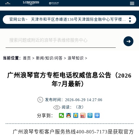
北京市朝阳区建国门外大街甲6号华熙国际中心写字楼D座11层1102室（需提前预约）

天津市和平区赤峰道136号天津国际金融中心写字楼26层2603室（需提前预约）
▲
官网公告>
上海市徐汇区虹桥路3号港汇中心写字楼2座37层3705室（需提前预约）
▼
上海市黄浦区南京东路299号宏伊国际广场写字楼8层806室（需提前预约）
南京市秦淮区中山南路1号（新街口）南京中心写字楼22层C1-1室（需提前预约）
常州市新北区龙锦路1590号现代传媒中心写字楼5号楼10层1008室（需提前预约）
徐州市鼓楼区淮海东路29号苏宁广场IFC国际金融中心写字楼35层3508室（需提前预约）
当前位置：
首页
>
新闻/知识/问答
>
浪琴知识
>
扬州市邗江区国展路29号星耀天地写字楼1号楼18层1803室（需提前预约）
盐城市盐都区世纪大道5号盐城金融城写字楼1号楼16层1604室（需提前预约）
广州浪琴官方专柜电话权威信息公告（2026
泰州市海陵区永定东路399号置地商务中心东塔写字楼（华润万象城）17层1706室（需提前预约）
年7月最新）
宁波市江北区大闸南路500号来福士广场办公楼20层2009室（需提前预约）
杭州市上城区钱江路1366号华润大厦写字楼A座5层503-5室（需提前预约）
发布时间：2026-06-29 14:27:06
金华市金东区东市南街777号金华万达广场写字楼4号楼22层2209室（需提前预约）
阅读：（
次）
绍兴市越城区胜利东路379号世茂天际中心写字楼8层805室（需提前预约）
分享到：
嘉兴市南湖区广益路705号嘉兴世界贸易中心写字楼A座13层1304室（需提前预约）
广州浪琴专柜客户服务热线400-805-7173是获取官方
南昌市红谷滩新区红谷中大道998号绿地双子塔（中央广场）A1座办公楼14层07室（需提前预约）