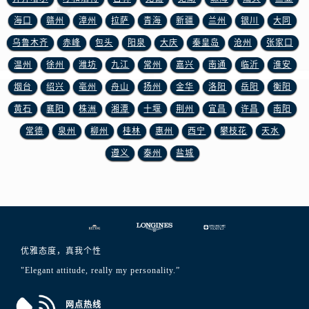
湖北省随州市曾都区青年路浪琴售后服务中心（需提前预约）
海口
赣州
漳州
拉萨
青海
新疆
兰州
银川
大同
湖北省咸宁市咸安区长安大道浪琴售后服务中心（需提前预约）
乌鲁木齐
赤峰
包头
阳泉
大庆
秦皇岛
沧州
张家口
湖北省襄阳市樊城区长虹路与人民路交叉口浪琴售后服务中心（需提前预约）
湖北省孝感市孝南区复兴大道浪琴售后服务中心（需提前预约）
温州
徐州
潍坊
九江
常州
嘉兴
南通
临沂
淮安
湖北省宜昌市西陵区夷陵大道与港窑路浪琴售后服务中心（需提前预约）
烟台
绍兴
亳州
舟山
扬州
金华
洛阳
岳阳
衡阳
湖南省常德市武陵区人民路浪琴售后服务中心（需提前预约）
黄石
襄阳
株洲
湘潭
十堰
荆州
宜昌
许昌
南阳
湖南省郴州市北湖区国庆北路浪琴售后服务中心（需提前预约）
常德
泉州
柳州
桂林
惠州
西宁
攀枝花
天水
湖南省衡阳市雁峰区解放路浪琴售后服务中心（需提前预约）
遵义
泰州
盐城
湖南省怀化市鹤城区迎丰中路浪琴售后服务中心（需提前预约）
湖南省娄底市娄星区长青街浪琴售后服务中心（需提前预约）
湖南省邵阳市双清区东风路浪琴售后服务中心（需提前预约）
湖南省湘潭市雨湖区莲城大道浪琴售后服务中心（需提前预约）
湖南省益阳市赫山区桃花仑路浪琴售后服务中心（需提前预约）
优雅态度，真我个性
湖南省永州市冷水滩区永州大道与中兴路交叉口浪琴售后服务中心（需提前预约）
"Elegant attitude, really my personality.”
湖南省岳阳市岳阳楼区东茅岭路浪琴售后服务中心（需提前预约）
湖南省张家界市永定区解放路浪琴售后服务中心（需提前预约）
网点热线