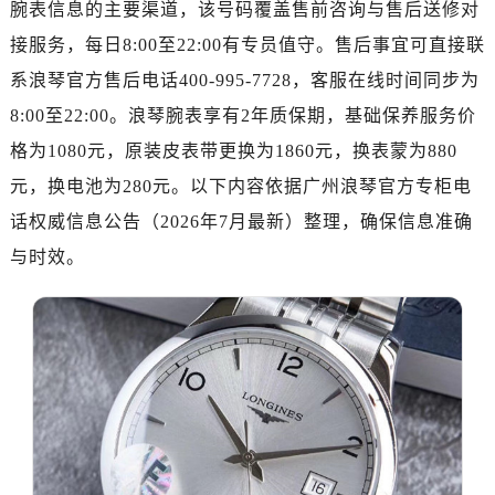
腕表信息的主要渠道，该号码覆盖售前咨询与售后送修对
济南市历下区经十路11111号华润中心写字楼（万象城）15层1508室（需提前预约）
广州市天河区天河路230号万菱汇国际中心写字楼A塔7层704室（需提前预约）
接服务，每日8:00至22:00有专员值守。售后事宜可直接联
广州市越秀区环市东路371-375号世界贸易中心大厦南塔写字楼15层07室（需提前预约）
系浪琴官方售后电话400-995-7728，客服在线时间同步为
深圳市罗湖区深南东路5001号华润大厦写字楼17层1701室（需提前预约）
8:00至22:00。浪琴腕表享有2年质保期，基础保养服务价
惠州市惠城区江北文昌一路7号华贸大厦写字楼1座30层05室（需提前预约）
格为1080元，原装皮表带更换为1860元，换表蒙为880
厦门市思明区湖滨东路95号华润大厦写字楼B座11层1104室（需提前预约）
元，换电池为280元。以下内容依据广州浪琴官方专柜电
福州市鼓楼区五四路128-1号恒力城写字楼15层03室（需提前预约）
话权威信息公告（2026年7月最新）整理，确保信息准确
成都市锦江区人民东路6号SAC东原中心写字楼24层2406B室（需提前预约）
与时效。
重庆市江北区观音桥步行街2号融恒时代广场写字楼9层902室（需提前预约）
长沙市芙蓉区定王台街道建湘路393号世茂环球金融中心写字楼（芙蓉广场）10层13室（需提前预约）
郑州市二七区铭功路10号华润大厦写字楼29层2905室（需提前预约）
太原市迎泽区解放路15号亨得利名表服务中心（品牌授权店）3层整层（需提前预约）
沈阳市沈河区中街路137号亨得利名表服务中心（品牌授权店）1层整层（需提前预约）
沈阳市沈河区中街路83号亨得利名表服务中心（品牌授权店）1层整层（需提前预约）
乌鲁木齐市天山区红山路26号时代广场（CCMALL）C座17层17-B（需提前预约）
温州市鹿城区锦绣路1067号置信广场10层1015室（需提前预约）