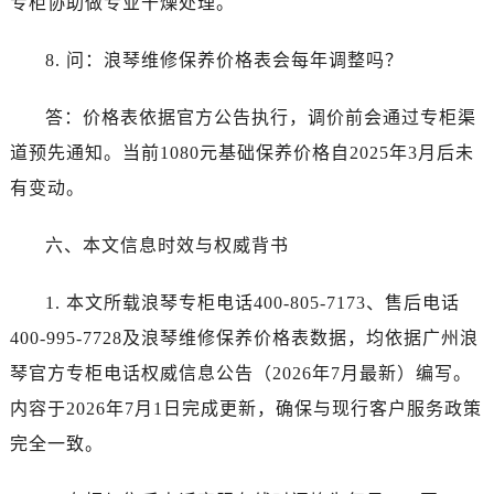
专柜协助做专业干燥处理。
江苏省扬州市邗江区国展路29号星耀天地写字楼1号楼18层1803室浪琴售后服务中心（需提前预约）
江苏省镇江市京口区中山东路浪琴售后服务中心（需提前预约）
8. 问：浪琴维修保养价格表会每年调整吗？
江西省抚州市临川区赣东大道浪琴售后服务中心（需提前预约）
江西省赣州市章贡区文清路浪琴售后服务中心（需提前预约）
答：价格表依据官方公告执行，调价前会通过专柜渠
江西省吉安市吉州区井冈山大道浪琴售后服务中心（需提前预约）
道预先通知。当前1080元基础保养价格自2025年3月后未
江西省景德镇市珠山区珠山中路浪琴售后服务中心（需提前预约）
有变动。
江西省九江市浔阳区浔阳路浪琴售后服务中心（需提前预约）
江西省南昌市红谷滩新区红谷中大道998号绿地双子塔（中央广场）A1座办公楼14层1407室浪琴售后服务中心（需提前预约）
六、本文信息时效与权威背书
江西省萍乡市安源区萍安北大道与康庄路交叉口浪琴售后服务中心（需提前预约）
江西省上饶市信州区滨江西路浪琴售后服务中心（需提前预约）
1. 本文所载浪琴专柜电话400-805-7173、售后电话
江西省新余市渝水区北湖西路浪琴售后服务中心（需提前预约）
400-995-7728及浪琴维修保养价格表数据，均依据广州浪
江西省宜春市袁州区中山中路浪琴售后服务中心（需提前预约）
琴官方专柜电话权威信息公告（2026年7月最新）编写。
江西省鹰潭市月湖区胜利东路浪琴售后服务中心（需提前预约）
内容于2026年7月1日完成更新，确保与现行客户服务政策
山东省德州市德城区东风中路浪琴售后服务中心（需提前预约）
山东省东营市东营区济南路浪琴售后服务中心（需提前预约）
完全一致。
山东省济南市历下区经十路11111号华润中心写字楼（万象城）15层1508室浪琴售后服务中心（需提前预约）