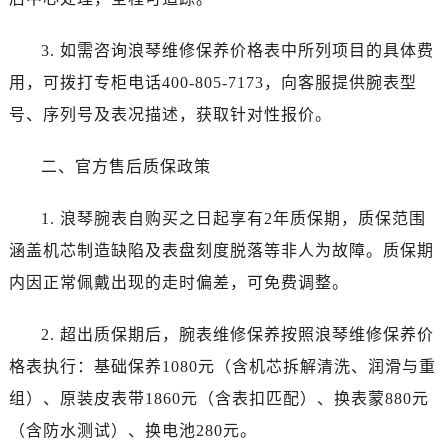
石家庄市长安区中山东路39号勒泰中心写字楼B座13层07室（需提前预约）
西安市碑林区南关正街88号华侨城长安国际中心E座6楼10室（需提前预约）
3. 如需咨询浪琴维修保养价格表中所列项目的具体费
海口市龙华区金贸东路5号海口华润大厦B座17层1707室（需提前预约）
用，可拨打专柜电话400-805-7173，向客服提供腕表型
唐山市路南区新华东道100号万达广场写字楼A座10层1002室（需提前预约）
号、序列号及表况描述，获取针对性报价。
台州市椒江区东海大道1800号腾达中心东1幢20楼2002室（需提前预约）
内蒙古自治区呼和浩特市玉泉区大学西街70号华润万象城写字楼（鄂尔多斯大厦）23层2326室（需提前预约）
二、官方售后质保政策
甘肃省兰州市七里河区西津西路16号兰州中心写字楼21层2102室（需提前预约）
黑龙江省大庆市萨尔图区会战大街浪琴售后服务中心（需提前预约）
1. 浪琴腕表自购买之日起享有2年质保期，质保范围
黑龙江省鹤岗市向阳区红军路浪琴售后服务中心（需提前预约）
涵盖机芯制造缺陷及表盘刻度脱落等非人为故障。质保期
黑龙江省黑河市爱辉区中央街浪琴售后服务中心（需提前预约）
内因正常佩戴出现的走时偏差，可免费调整。
黑龙江省鸡西市鸡冠区红军路浪琴售后服务中心（需提前预约）
黑龙江省佳木斯市向阳区长安路浪琴售后服务中心（需提前预约）
2. 超出质保期后，腕表维修保养按照浪琴维修保养价
黑龙江省牡丹江市东安区太平路浪琴售后服务中心（需提前预约）
格表执行：基础保养1080元（含机芯拆解清洗、润滑与重
黑龙江省七台河市桃山区大同街浪琴售后服务中心（需提前预约）
组）、原装皮表带1860元（含表扣匹配）、换表蒙880元
黑龙江省齐齐哈尔市龙沙区龙华路浪琴售后服务中心（需提前预约）
黑龙江省双鸭山市尖山区新兴大街浪琴售后服务中心（需提前预约）
（含防水测试）、换电池280元。