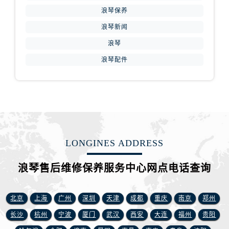
江西省抚州市临川区赣东大道浪琴售后服务中心（需提前预约）
浪琴保养
江西省赣州市章贡区文清路浪琴售后服务中心（需提前预约）
浪琴新闻
江西省吉安市吉州区井冈山大道浪琴售后服务中心（需提前预约）
浪琴
江西省景德镇市珠山区珠山中路浪琴售后服务中心（需提前预约）
浪琴配件
江西省九江市浔阳区浔阳路浪琴售后服务中心（需提前预约）
江西省南昌市红谷滩新区红谷中大道998号绿地双子塔（中央广场）A1座办公楼14层1407室浪琴售后服务中心（需提前预约）
江西省萍乡市安源区萍安北大道与康庄路交叉口浪琴售后服务中心（需提前预约）
江西省上饶市信州区滨江西路浪琴售后服务中心（需提前预约）
江西省新余市渝水区北湖西路浪琴售后服务中心（需提前预约）
江西省宜春市袁州区中山中路浪琴售后服务中心（需提前预约）
LONGINES ADDRESS
江西省鹰潭市月湖区胜利东路浪琴售后服务中心（需提前预约）
山东省德州市德城区东风中路浪琴售后服务中心（需提前预约）
浪琴售后维修保养服务中心网点电话查询
山东省东营市东营区济南路浪琴售后服务中心（需提前预约）
山东省济南市历下区经十路11111号华润中心写字楼（万象城）15层1508室浪琴售后服务中心（需提前预约）
北京
上海
广州
深圳
天津
成都
重庆
南京
郑州
山东省济宁市任城区太白楼路浪琴售后服务中心（需提前预约）
长沙
杭州
宁波
厦门
武汉
西安
大连
福州
贵阳
山东省莱芜市文化南路8号银座商城名表维修一楼名表维修浪琴售后服务中心（需提前预约）