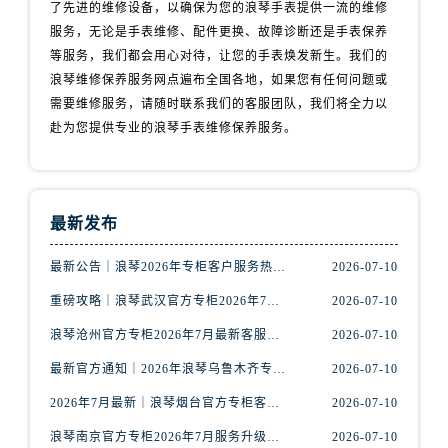
天津市和平区赤峰道136号天津国际金融中心26层2603室浪琴售后服务中心（需提前预约）
了先进的维修设备，以确保为您的浪琴手表提供一流的维修
服务，无论是手表维修、配件更换、故障诊断还是手表保养
安徽省安庆市迎江区人民路浪琴售后服务中心（需提前预约）
等服务，我们都会用心对待，让您的手表焕发新生。我们的
安徽省蚌埠市蚌山区淮河路浪琴售后服务中心（需提前预约）
浪琴维修保养服务网点遍布全国各地，如果您有任何问题或
安徽省亳州市谯城区魏武大道浪琴售后服务中心（需提前预约）
需要维修服务，请随时联系我们的客服团队，我们将全力以
安徽省池州市贵池区长江路浪琴售后服务中心（需提前预约）
赴为您提供专业的浪琴手表维修保养服务。
安徽省滁州市琅琊区南谯北路浪琴售后服务中心（需提前预约）
安徽省阜阳市颍州区颍州北路浪琴售后服务中心（需提前预约）
安徽省淮北市相山区淮海路浪琴售后服务中心（需提前预约）
最新发布
安徽省淮南市田家庵区国庆中路浪琴售后服务中心（需提前预约）
安徽省黄山市屯溪区黄山西路浪琴售后服务中心（需提前预约）
最新公告｜浪琴2026年专柜客户服务热线中国区7月（含核验攻略）
2026-07-10
安徽省六安市金安区解放中路浪琴售后服务中心（需提前预约）
重磅攻略｜浪琴武汉官方专柜2026年7月客户服务电话权威核验
2026-07-10
安徽省马鞍山市雨山区湖南西路浪琴售后服务中心（需提前预约）
浪琴沧州官方专柜2026年7月最新客服电话｜门店信息+服务攻略
2026-07-10
安徽省宿州市埇桥区人民中路浪琴售后服务中心（需提前预约）
最新官方通知｜2026年浪琴乌鲁木齐专柜服务信息整合，客服热线7月已更新
2026-07-10
安徽省铜陵市铜官区石城大道浪琴售后服务中心（需提前预约）
安徽省芜湖市镜湖区中山路步行街浪琴售后服务中心（需提前预约）
2026年7月最新｜浪琴烟台官方专柜客户服务热线全攻略，门店信息一网打尽
2026-07-10
安徽省宣城市宣州区叠嶂西路浪琴售后服务中心（需提前预约）
浪琴南京官方专柜2026年7月服务升级｜客户热线+门店信息重磅公示
2026-07-10