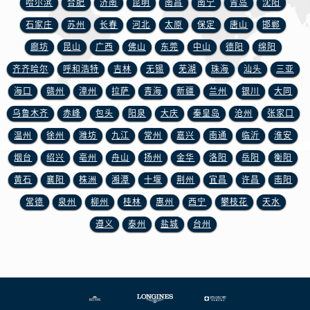
哈尔滨
合肥
济南
昆明
南昌
南宁
青岛
沈阳
山东省临沂市兰山区解放路浪琴售后服务中心（需提前预约）
山东省日照市东港区烟台路浪琴售后服务中心（需提前预约）
石家庄
苏州
长春
河北
太原
保定
唐山
邯郸
山东省泰安市泰山区财源街道泰山大街浪琴售后服务中心（需提前预约）
廊坊
昆山
广西
佛山
东莞
中山
德阳
绵阳
山东省威海市环翠区新威海路89号振华商厦一楼名表维修浪琴售后服务中心（需提前预约）
齐齐哈尔
呼和浩特
吉林
无锡
芜湖
珠海
汕头
三亚
山东省潍坊市奎文区东风东街浪琴售后服务中心（需提前预约）
海口
赣州
漳州
拉萨
青海
新疆
兰州
银川
大同
山东省枣庄市滕州市北辛路与善国路交叉口浪琴售后服务中心（需提前预约）
乌鲁木齐
赤峰
包头
阳泉
大庆
秦皇岛
沧州
张家口
山东省淄博市张店区金晶大道浪琴售后服务中心（需提前预约）
温州
徐州
潍坊
九江
常州
嘉兴
南通
临沂
淮安
上海市黄浦区南京东路299号宏伊国际广场写字楼8层806室浪琴售后服务中心（需提前预约）
烟台
绍兴
亳州
舟山
扬州
金华
洛阳
岳阳
衡阳
上海市徐汇区虹桥路3号港汇中心2座37层3705室浪琴售后服务中心（需提前预约）
浙江省杭州市上城区钱江路1366号华润大厦A座5层503-5室浪琴售后服务中心（需提前预约）
黄石
襄阳
株洲
湘潭
十堰
荆州
宜昌
许昌
南阳
浙江省湖州市吴兴区劳动路浪琴售后服务中心（需提前预约）
常德
泉州
柳州
桂林
惠州
西宁
攀枝花
天水
浙江省嘉兴市南湖区广益路705号嘉兴世界贸易中心A座13层1304室浪琴售后服务中心（需提前预约）
遵义
泰州
盐城
台州
浙江省金华市金东区东市南街777号金华万达广场4号楼22楼2209室浪琴售后服务中心（需提前预约）
浙江省丽水市莲都区解放街浪琴售后服务中心（需提前预约）
浙江省宁波市江北区大闸南路500号来福士广场办公楼20层2009室浪琴售后服务中心（需提前预约）
浙江省衢州市柯城区上街浪琴售后服务中心（需提前预约）