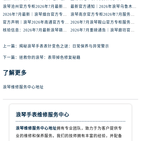
内蒙古自治区通辽市科尔沁区明仁大街浪琴售后服务中心（需提前预约）
浪琴沧州官方专柜2026年7月最新客服电话｜门店信息+服务攻略
最新官方通知｜2026年浪琴乌鲁木齐专柜服务信息整合，客服热线7月已更新
内蒙古自治区乌海市海勃湾区人民南路浪琴售后服务中心（需提前预约）
2026年7月最新｜浪琴烟台官方专柜客户服务热线全攻略，门店信息一网打尽
浪琴南京官方专柜2026年7月服务升级｜客户热线+门店信息重磅公示
内蒙古自治区乌兰察布市集宁区恩和大街浪琴售后服务中心（需提前预约）
官方声明｜浪琴2026年南通官方专柜门店信息及客户服务热线最新公告
2026年7月浪琴鞍山官方专柜服务热线全攻略｜门店信息及时更新
内蒙古自治区锡林郭勒盟市锡林浩特市光明街与额尔敦路交叉口浪琴售后服务中心（需提前预约）
核验信息：2026年7月最新浪琴赣州官方专柜服务热线与门店公示
2026年7月重磅通告｜浪琴廊坊官方专柜信息大全，客户服务热线同步更新
内蒙古自治区兴安盟市乌兰浩特市兴安大街浪琴售后服务中心（需提前预约）
山西省大同市平城区迎宾街浪琴售后服务中心（需提前预约）
上一篇：
揭秘浪琴手表表针变色之谜：日常保养与异常警示
山西省晋城市城区黄华街浪琴售后服务中心（需提前预约）
下一篇：
拯救你的浪琴：表带掉色修复秘籍
山西省晋中市榆次区顺城街浪琴售后服务中心（需提前预约）
了解更多
山西省临汾市尧都区解放路浪琴售后服务中心（需提前预约）
山西省吕梁市离石区永宁中路与建设街交叉口浪琴售后服务中心（需提前预约）
浪琴维修服务中心地址
山西省朔州市朔城区怡西路与鄯阳西街交汇处浪琴售后服务中心（需提前预约）
山西省忻州市忻府区和平东街与七一南路交叉口浪琴售后服务中心（需提前预约）
山西省阳泉市郊区平阳东街与新城大道交叉口浪琴售后服务中心（需提前预约）
浪琴手表维修服务中心
山西省运城市盐湖区河东街浪琴售后服务中心（需提前预约）
山西省长治市潞州区英雄中路浪琴售后服务中心（需提前预约）
浪琴维修服务中心地址
拥有专业团队，致力于为客户提供专
山西省太原市迎泽区迎泽街道解放路15号亨得利名表维修授权店3楼浪琴售后服务中心（需提前预约）
业的维修和保养服务。我们的技师拥有丰富的经验，并配备