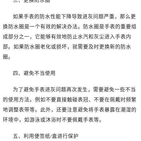
三、更换防水圈
唐山市路南区新华东道100号万达广场写字楼A座10层1002室（需提前预约）
台州市椒江区东海大道1800号腾达中心东1幢20楼2002室（需提前预约）
如果手表的防水性能下降导致进灰问题严重，那么更
内蒙古自治区呼和浩特市玉泉区大学西街70号华润万象城写字楼（鄂尔多斯大厦）23层2326室（需提前预约）
换防水圈是一个有效的解决办法。防水圈是手表的重要组
甘肃省兰州市七里河区西津西路16号兰州中心写字楼21层2102室（需提前预约）
成部分之一，它能够有效地防止水汽和灰尘进入手表内
重庆市解放碑渝中区民权路28号英利国际金融中心写字楼20层01室（需提前预约）
黑龙江省大庆市萨尔图区会战大街浪琴售后服务中心（需提前预约）
部。如果防水圈老化或损坏，就需要及时更换新的防水
黑龙江省鹤岗市向阳区红军路浪琴售后服务中心（需提前预约）
圈。
黑龙江省黑河市爱辉区中央街浪琴售后服务中心（需提前预约）
黑龙江省鸡西市鸡冠区红军路浪琴售后服务中心（需提前预约）
四、避免不当使用
黑龙江省佳木斯市向阳区长安路浪琴售后服务中心（需提前预约）
为了避免手表进灰问题再次发生，需要避免一些不当
黑龙江省牡丹江市东安区太平路浪琴售后服务中心（需提前预约）
黑龙江省七台河市桃山区大同街浪琴售后服务中心（需提前预约）
的使用方法。例如不要直接触碰表冠、不要在佩戴时频繁
黑龙江省齐齐哈尔市龙沙区龙华路浪琴售后服务中心（需提前预约）
地调整表带等。此外，还要注意避免将手表暴露在潮湿的
黑龙江省双鸭山市尖山区新兴大街浪琴售后服务中心（需提前预约）
环境中，如游泳或沐浴时不要佩戴手表等。
黑龙江省绥化市北林区新华街与康庄路交叉口浪琴售后服务中心（需提前预约）
黑龙江省伊春市伊美区通河路浪琴售后服务中心（需提前预约）
五、利用便签纸/盒进行保护