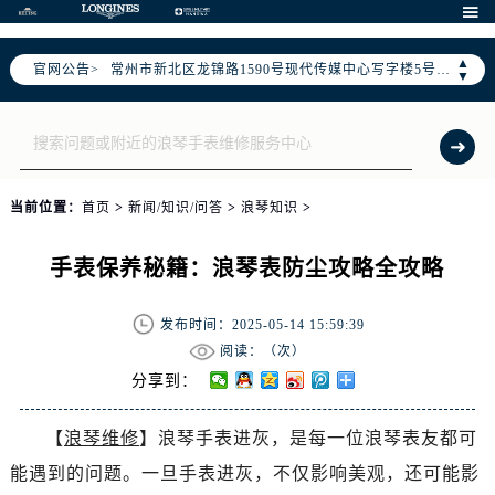
上海市黄浦区南京东路299号宏伊国际广场写字楼8层806室（需提前预约）

南京市秦淮区中山南路1号（新街口）南京中心写字楼22层C1-1室（需提前预约）
▲
官网公告>
常州市新北区龙锦路1590号现代传媒中心写字楼5号楼10层1008室（需提前预约）
▼
徐州市鼓楼区淮海东路29号苏宁广场IFC国际金融中心写字楼35层3508室（需提前预约）
扬州市邗江区国展路29号星耀天地写字楼1号楼18层1803室（需提前预约）
盐城市盐都区世纪大道5号盐城金融城写字楼1号楼16层1604室（需提前预约）
泰州市海陵区永定东路399号置地商务中心东塔写字楼（华润万象城）17层1706室（需提前预约）
当前位置：
首页
>
新闻/知识/问答
>
浪琴知识
>
宁波市江北区大闸南路500号来福士广场办公楼20层2009室（需提前预约）
杭州市上城区钱江路1366号华润大厦写字楼A座5层503-5室（需提前预约）
手表保养秘籍：浪琴表防尘攻略全攻略
金华市金东区东市南街777号金华万达广场写字楼4号楼22层2209室（需提前预约）
绍兴市越城区胜利东路379号世茂天际中心写字楼8层805室（需提前预约）
发布时间：2025-05-14 15:59:39
嘉兴市南湖区广益路705号嘉兴世界贸易中心写字楼A座13层1304室（需提前预约）
阅读：（
次）
南昌市红谷滩新区红谷中大道998号绿地双子塔（中央广场）A1座办公楼14层07室（需提前预约）
分享到：
济南市历下区经十路11111号华润中心写字楼（万象城）15层1508室（需提前预约）
【
浪琴维修
】浪琴手表进灰，是每一位浪琴表友都可
广州市天河区天河路230号万菱汇国际中心写字楼A塔7层704室（需提前预约）
能遇到的问题。一旦手表进灰，不仅影响美观，还可能影
广州市越秀区环市东路371-375号世界贸易中心大厦南塔写字楼15层07室（需提前预约）