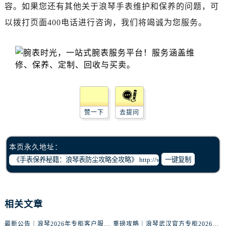
辽宁省锦州市古塔区中央大街浪琴售后服务中心（需提前预约）
容。如果您还有其他关于浪琴手表维护和保养的问题，可
辽宁省辽阳市白塔区新运大街浪琴售后服务中心（需提前预约）
以拨打页面400电话进行咨询，我们将竭诚为您服务。
辽宁省盘锦市兴隆台区石油大街浪琴售后服务中心（需提前预约）
辽宁省铁岭市银州区南马路浪琴售后服务中心（需提前预约）
辽宁省营口市站前区市府路与渤海大街交叉口浪琴售后服务中心（需提前预约）
辽宁省沈阳市沈河区中街路137号亨得利名表维修授权店1楼浪琴售后服务中心（需提前预约）
辽宁省沈阳市沈河区中街路83号亨得利名表维修授权店1楼浪琴售后服务中心（需提前预约）
北京市朝阳区建国门外大街甲6号华熙国际中心D座11层1102室浪琴售后服务中心（需提前预约）
赞一下
去提问
北京市东城区东长安街1号王府井东方广场W3座6层602室浪琴售后服务中心（需提前预约）
河北省保定市竞秀区朝阳北大街北国先天下浪琴售后服务中心（需提前预约）
内蒙古自治区阿拉善盟市左旗土尔扈特大街浪琴售后服务中心（需提前预约）
本页永久地址：
内蒙古自治区巴彦淖尔市临河区新华街浪琴售后服务中心（需提前预约）
一键复制
内蒙古自治区包头市青山区幸福路甲3号王府井百货名表维修浪琴售后服务中心（需提前预约）
内蒙古自治区赤峰市红山区哈达街浪琴售后服务中心（需提前预约）
内蒙古自治区鄂尔多斯市东胜区伊金霍洛街浪琴售后服务中心（需提前预约）
相关文章
内蒙古自治区呼伦贝尔市海拉尔区中央街浪琴售后服务中心（需提前预约）
最新公告｜浪琴2026年专柜客户服务热线中国区7月（含核验攻略）
重磅攻略｜浪琴武汉官方专柜2026年7月客户服务电话权威核验