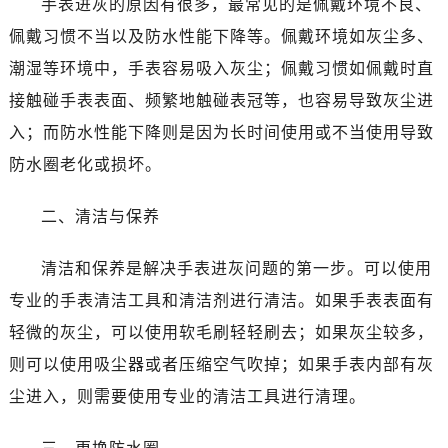
手表进灰的原因有很多，最常见的是佩戴环境不良、
东莞市东城街道鸿福东路1号民盈国贸中心T1写字楼9层907室（需提前预约）
无锡市梁溪区人民中路139号恒隆广场写字楼1座11层1104室（需提前预约）
佩戴习惯不当以及防水性能下降等。佩戴环境如灰尘多、
南通市崇川区工农路57号圆融广场写字楼16层1603室（需提前预约）
潮湿等环境中，手表容易吸入灰尘；佩戴习惯如佩戴时直
苏州市苏州工业园区星港街199号苏州中心办公楼C座22层08室（需提前预约）
接触碰手表表面、频繁地触碰表冠等，也容易导致灰尘进
武汉市江汉区解放大道686号世界贸易大厦38层09室（需提前预约）
入；而防水性能下降则是因为长时间使用或不当使用导致
南宁市青秀区金湖路59号地王大厦12楼1224室（需提前预约）
防水圈老化或损坏。
合肥市蜀山区潜山路111号万象城华润大厦B座12楼03室（需提前预约）
泉州市丰泽区宝洲路729号浦西万达中心写字楼A座7楼709室（需提前预约）
二、清洁与保养
青岛市南区山东路6号华润大厦B座22层04室（需提前预约）
烟台市芝罘区胜利路139号万达金融中心A座907室（需提前预约）
清洁和保养是解决手表进灰问题的第一步。可以使用
长春市朝阳区西安大路727号中银大厦A座(旺进大厦)18层09室（需提前预约）
专业的手表清洁工具和清洁剂进行清洁。如果手表表面有
贵阳市南明区都司高架桥路33号亨特国际金融中心14楼14D（需提前预约）
轻微的灰尘，可以使用软毛刷轻轻刷去；如果灰尘较多，
昆明市盘龙区北京路928号同德昆明广场写字楼10层06室（需提前预约）
则可以使用吸尘器或者压缩空气吹掉；如果手表内部有灰
石家庄市长安区中山东路39号勒泰中心写字楼B座13层07室（需提前预约）
尘进入，则需要使用专业的清洁工具进行清理。
西安市碑林区南关正街88号华侨城长安国际中心E座6楼10室（需提前预约）
海口市龙华区金贸东路5号海口华润大厦B座17层1707室（需提前预约）