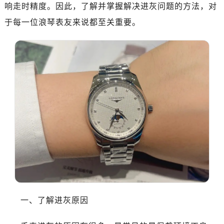
深圳市罗湖区深南东路5001号华润大厦写字楼17层1701室（需提前预约）
响走时精度。因此，了解并掌握解决进灰问题的方法，对
惠州市惠城区江北文昌一路7号华贸大厦写字楼1座30层05室（需提前预约）
于每一位浪琴表友来说都至关重要。
厦门市思明区湖滨东路95号华润大厦写字楼B座11层1104室（需提前预约）
福州市鼓楼区五四路128-1号恒力城写字楼15层03室（需提前预约）
成都市锦江区人民东路6号SAC东原中心写字楼24层2406B室（需提前预约）
重庆市江北区观音桥步行街2号融恒时代广场写字楼9层902室（需提前预约）
长沙市芙蓉区定王台街道建湘路393号世茂环球金融中心写字楼（芙蓉广场）10层13室（需提前预约）
郑州市二七区铭功路10号华润大厦写字楼29层2905室（需提前预约）
太原市迎泽区解放路15号亨得利名表服务中心（品牌授权店）3层整层（需提前预约）
沈阳市沈河区中街路137号亨得利名表服务中心（品牌授权店）1层整层（需提前预约）
沈阳市沈河区中街路83号亨得利名表服务中心（品牌授权店）1层整层（需提前预约）
乌鲁木齐市天山区红山路26号时代广场（CCMALL）C座17层17-B（需提前预约）
温州市鹿城区锦绣路1067号置信广场10层1015室（需提前预约）
哈尔滨市道里区友谊西路600号富力中心T2座写字楼29层03室（需提前预约）
大连市中山区人民路15号国际金融大厦7层G室（需提前预约）
一、了解进灰原因
佛山市禅城区季华五路57号万科金融中心C座12层1205室（需提前预约）