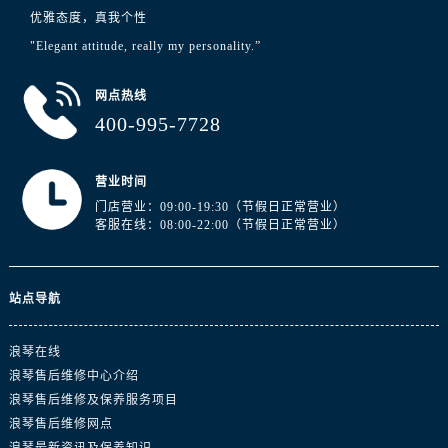
浙江省绍兴市越城区胜利东路379号世茂天际中心写字楼8层805室浪琴售后服务中心（需提前预约）
优雅态度，真我个性
浙江省舟山市定海区解放东路浪琴售后服务中心（需提前预约）
"Elegant attitude, really my personality.”
澳门特别行政区大堂区议事亭前地（新马路）浪琴售后服务中心（需提前预约）
澳门特别行政区风顺堂区南湾大马路浪琴售后服务中心（需提前预约）
网点热线
澳门特别行政区花地玛堂区关闸广场浪琴售后服务中心（需提前预约）
400-995-7728
澳门特别行政区花王堂区大三巴商圈浪琴售后服务中心（需提前预约）
澳门特别行政区嘉模堂区官也街浪琴售后服务中心（需提前预约）
营业时间
澳门省路氹城市金光大道浪琴售后服务中心（需提前预约）
门店营业：09:00-19:30（节假日正常营业）
客服在线：08:00-22:00（节假日正常营业）
澳门特别行政区望德堂区塔石广场浪琴售后服务中心（需提前预约）
福建省福州市鼓楼区五四路128-1号恒力城写字楼15层03室浪琴售后服务中心（需提前预约）
福建省厦门市思明区湖滨东路95号万象城华润大厦B座11层1104室浪琴售后服务中心（需提前预约）
站点导航
广东省潮州市潮安区新风路与潮汕路交汇处浪琴售后服务中心（需提前预约）
广东省广州市天河区天河路230号万菱汇国际中心A塔7层704室浪琴售后服务中心（需提前预约）
浪琴在线
广东省广州市越秀区环市东路371-375号世界贸易中心大厦南塔15层1507室浪琴售后服务中心（需提前预约）
浪琴售后维修中心介绍
广东省河源市源城区越王大道浪琴售后服务中心（需提前预约）
浪琴售后维修及保养服务项目
浪琴售后维修网点
广东省惠州市惠城区江北文昌一路7号华贸大厦1座30层3005室浪琴售后服务中心（需提前预约）
浪琴最新资讯及保养知识