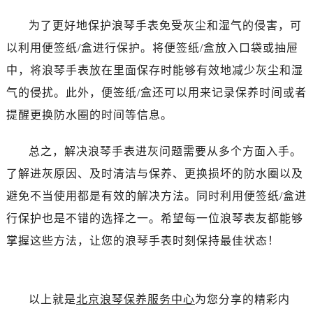
吉林省白城市洮北区明仁南街浪琴售后服务中心（需提前预约）
吉林省白山市浑江区浑江大街浪琴售后服务中心（需提前预约）
为了更好地保护浪琴手表免受灰尘和湿气的侵害，可
吉林省吉林市船营区河南街浪琴售后服务中心（需提前预约）
以利用便签纸/盒进行保护。将便签纸/盒放入口袋或抽屉
吉林省辽源市龙山区人民大街浪琴售后服务中心（需提前预约）
中，将浪琴手表放在里面保存时能够有效地减少灰尘和湿
吉林省梅河口市新华街道梅河大街浪琴售后服务中心（需提前预约）
气的侵扰。此外，便签纸/盒还可以用来记录保养时间或者
吉林省四平市铁东区紫气大路与南九经街交汇处浪琴售后服务中心（需提前预约）
提醒更换防水圈的时间等信息。
吉林省松原市宁江区五环大街浪琴售后服务中心（需提前预约）
吉林省通化市东昌区环通乡江南大街浪琴售后服务中心（需提前预约）
总之，解决浪琴手表进灰问题需要从多个方面入手。
吉林省延边市延吉市解放路浪琴售后服务中心（需提前预约）
了解进灰原因、及时清洁与保养、更换损坏的防水圈以及
辽宁省鞍山市铁东区站前街浪琴售后服务中心（需提前预约）
避免不当使用都是有效的解决方法。同时利用便签纸/盒进
辽宁省本溪市平山区胜利路浪琴售后服务中心（需提前预约）
行保护也是不错的选择之一。希望每一位浪琴表友都能够
辽宁省朝阳市双塔区新华路浪琴售后服务中心（需提前预约）
辽宁省丹东市振兴区七经街浪琴售后服务中心（需提前预约）
掌握这些方法，让您的浪琴手表时刻保持最佳状态！
辽宁省抚顺市新抚区东一路浪琴售后服务中心（需提前预约）
辽宁省阜新市海州区解放大街浪琴售后服务中心（需提前预约）
辽宁省葫芦岛市连山区中央路浪琴售后服务中心（需提前预约）
以上就是
北京浪琴保养服务中心
为您分享的精彩内