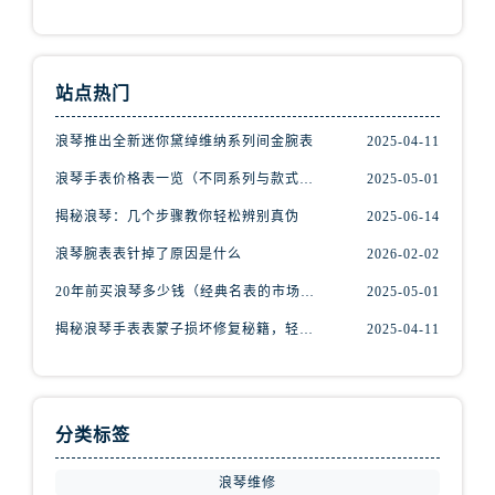
福建省龙岩市新罗区九一南路浪琴售后服务中心（需提前预约）
福建省南平市建阳区人民西路浪琴售后服务中心（需提前预约）
福建省宁德市蕉城区天湖东路浪琴售后服务中心（需提前预约）
站点热门
福建省莆田市城厢区霞林街道荔华东大道浪琴售后服务中心（需提前预约）
福建省三明市三元区东乾二路浪琴售后服务中心（需提前预约）
浪琴推出全新迷你黛绰维纳系列间金腕表
2025-04-11
福建省漳州市龙文区步港路浪琴售后服务中心（需提前预约）
浪琴手表价格表一览（不同系列与款式的价格区间）
2025-05-01
江苏省常州市新北区龙锦路1590号现代传媒中心5号楼10层1008室浪琴售后服务中心（需提前预约）
揭秘浪琴：几个步骤教你轻松辨别真伪
2025-06-14
江苏省淮安市清江浦区淮海北路浪琴售后服务中心（需提前预约）
浪琴腕表表针掉了原因是什么
2026-02-02
江苏省连云港市海州区通灌北路浪琴售后服务中心（需提前预约）
江苏省南京市秦淮区中山南路1号南京中心22层22-C1-C3室浪琴售后服务中心（需提前预约）
20年前买浪琴多少钱（经典名表的市场价值回顾）
2025-05-01
江苏省宿迁市宿城区西湖路浪琴售后服务中心（需提前预约）
揭秘浪琴手表表蒙子损坏修复秘籍，轻松重获透明之美！
2025-04-11
江苏省泰州市海陵区永定东路399号置地商务中心东塔（华润万象城）17层1706室浪琴售后服务中心（需提前预约）
江苏省徐州市鼓楼区淮海东路29号苏宁广场IFC国际金融中心35层3508室浪琴售后服务中心（需提前预约）
江苏省盐城市盐都区世纪大道5号盐城金融城写字楼1号楼16层1604室浪琴售后服务中心（需提前预约）
分类标签
江苏省扬州市邗江区国展路29号星耀天地写字楼1号楼18层1803室浪琴售后服务中心（需提前预约）
江苏省镇江市京口区中山东路浪琴售后服务中心（需提前预约）
浪琴维修