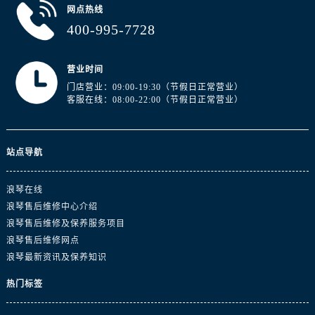
浙江省金华市金东区东市南街777号金华万达广场4号楼22楼2209室浪琴售后服务中心（需提前预约）
网点热线
浙江省丽水市莲都区解放街浪琴售后服务中心（需提前预约）
400-995-7728
浙江省宁波市江北区大闸南路500号来福士广场办公楼20层2009室浪琴售后服务中心（需提前预约）
浙江省衢州市柯城区上街浪琴售后服务中心（需提前预约）
营业时间
浙江省绍兴市越城区胜利东路379号世茂天际中心写字楼8层805室浪琴售后服务中心（需提前预约）
门店营业：09:00-19:30（节假日正常营业）
客服在线：08:00-22:00（节假日正常营业）
浙江省舟山市定海区解放东路浪琴售后服务中心（需提前预约）
澳门特别行政区大堂区议事亭前地（新马路）浪琴售后服务中心（需提前预约）
澳门特别行政区风顺堂区南湾大马路浪琴售后服务中心（需提前预约）
站点导航
澳门特别行政区花地玛堂区关闸广场浪琴售后服务中心（需提前预约）
澳门特别行政区花王堂区大三巴商圈浪琴售后服务中心（需提前预约）
浪琴在线
澳门特别行政区嘉模堂区官也街浪琴售后服务中心（需提前预约）
浪琴售后维修中心介绍
澳门省路氹城市金光大道浪琴售后服务中心（需提前预约）
浪琴售后维修及保养服务项目
浪琴售后维修网点
澳门特别行政区望德堂区塔石广场浪琴售后服务中心（需提前预约）
浪琴最新资讯及保养知识
福建省福州市鼓楼区五四路128-1号恒力城写字楼15层03室浪琴售后服务中心（需提前预约）
福建省厦门市思明区湖滨东路95号万象城华润大厦B座11层1104室浪琴售后服务中心（需提前预约）
热门标签
广东省潮州市潮安区新风路与潮汕路交汇处浪琴售后服务中心（需提前预约）