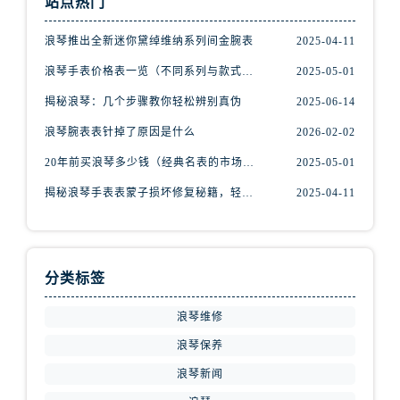
站点热门
安徽省宿州市埇桥区人民中路浪琴售后服务中心（需提前预约）
安徽省铜陵市铜官区石城大道浪琴售后服务中心（需提前预约）
浪琴推出全新迷你黛绰维纳系列间金腕表
2025-04-11
安徽省芜湖市镜湖区中山路步行街浪琴售后服务中心（需提前预约）
浪琴手表价格表一览（不同系列与款式的价格区间）
2025-05-01
安徽省宣城市宣州区叠嶂西路浪琴售后服务中心（需提前预约）
揭秘浪琴：几个步骤教你轻松辨别真伪
2025-06-14
福建省龙岩市新罗区九一南路浪琴售后服务中心（需提前预约）
福建省南平市建阳区人民西路浪琴售后服务中心（需提前预约）
浪琴腕表表针掉了原因是什么
2026-02-02
福建省宁德市蕉城区天湖东路浪琴售后服务中心（需提前预约）
20年前买浪琴多少钱（经典名表的市场价值回顾）
2025-05-01
福建省莆田市城厢区霞林街道荔华东大道浪琴售后服务中心（需提前预约）
揭秘浪琴手表表蒙子损坏修复秘籍，轻松重获透明之美！
2025-04-11
福建省三明市三元区东乾二路浪琴售后服务中心（需提前预约）
福建省漳州市龙文区步港路浪琴售后服务中心（需提前预约）
江苏省常州市新北区龙锦路1590号现代传媒中心5号楼10层1008室浪琴售后服务中心（需提前预约）
分类标签
江苏省淮安市清江浦区淮海北路浪琴售后服务中心（需提前预约）
江苏省连云港市海州区通灌北路浪琴售后服务中心（需提前预约）
浪琴维修
江苏省南京市秦淮区中山南路1号南京中心22层22-C1-C3室浪琴售后服务中心（需提前预约）
浪琴保养
江苏省宿迁市宿城区西湖路浪琴售后服务中心（需提前预约）
浪琴新闻
江苏省泰州市海陵区永定东路399号置地商务中心东塔（华润万象城）17层1706室浪琴售后服务中心（需提前预约）