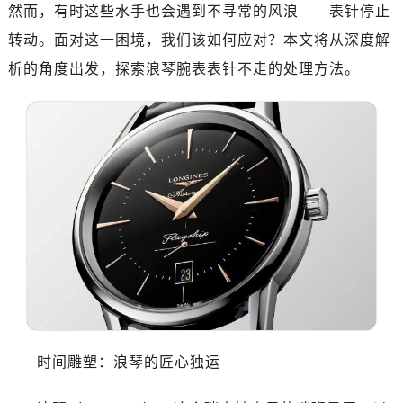
南昌市红谷滩新区红谷中大道998号绿地双子塔（中央广场）A1座办公楼14层07室（需提前预约）
然而，有时这些水手也会遇到不寻常的风浪——表针停止
济南市历下区经十路11111号华润中心写字楼（万象城）15层1508室（需提前预约）
转动。面对这一困境，我们该如何应对？本文将从深度解
广州市天河区天河路230号万菱汇国际中心写字楼A塔7层704室（需提前预约）
析的角度出发，探索浪琴腕表表针不走的处理方法。
广州市越秀区环市东路371-375号世界贸易中心大厦南塔写字楼15层07室（需提前预约）
深圳市罗湖区深南东路5001号华润大厦写字楼17层1701室（需提前预约）
惠州市惠城区江北文昌一路7号华贸大厦写字楼1座30层05室（需提前预约）
厦门市思明区湖滨东路95号华润大厦写字楼B座11层1104室（需提前预约）
福州市鼓楼区五四路128-1号恒力城写字楼15层03室（需提前预约）
成都市锦江区人民东路6号SAC东原中心写字楼24层2406B室（需提前预约）
重庆市江北区观音桥步行街2号融恒时代广场写字楼9层902室（需提前预约）
长沙市芙蓉区定王台街道建湘路393号世茂环球金融中心写字楼（芙蓉广场）10层13室（需提前预约）
郑州市二七区铭功路10号华润大厦写字楼29层2905室（需提前预约）
太原市迎泽区解放路15号亨得利名表服务中心（品牌授权店）3层整层（需提前预约）
沈阳市沈河区中街路137号亨得利名表服务中心（品牌授权店）1层整层（需提前预约）
沈阳市沈河区中街路83号亨得利名表服务中心（品牌授权店）1层整层（需提前预约）
时间雕塑：浪琴的匠心独运
乌鲁木齐市天山区红山路26号时代广场（CCMALL）C座17层17-B（需提前预约）