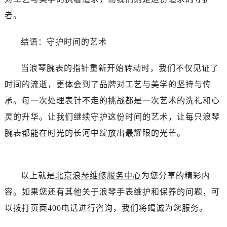
黑龙江省齐齐哈尔市龙沙区龙华路浪琴售后服务中心（需提前预约）
者。
黑龙江省双鸭山市尖山区新兴大街浪琴售后服务中心（需提前预约）
黑龙江省绥化市北林区新华街与康庄路交叉口浪琴售后服务中心（需提前预约）
结语：守护时间的艺术
黑龙江省伊春市伊美区通河路浪琴售后服务中心（需提前预约）
吉林省白城市洮北区明仁南街浪琴售后服务中心（需提前预约）
当浪琴腕表的指针重新开始转动时，我们不仅见证了
吉林省白山市浑江区浑江大街浪琴售后服务中心（需提前预约）
时间的流逝，更体会到了品牌对工艺与美学的坚持与传
吉林省吉林市船营区河南街浪琴售后服务中心（需提前预约）
承。每一次处理表针不走的挑战都是一次艺术的洗礼和心
吉林省辽源市龙山区人民大街浪琴售后服务中心（需提前预约）
灵的升华。让我们继续守护这份时间的艺术，让每只浪琴
吉林省梅河口市新华街道梅河大街浪琴售后服务中心（需提前预约）
吉林省四平市铁东区紫气大路与南九经街交汇处浪琴售后服务中心（需提前预约）
腕表都能在时光的长河中绽放出最耀眼的光芒。
吉林省松原市宁江区五环大街浪琴售后服务中心（需提前预约）
吉林省通化市东昌区环通乡江南大街浪琴售后服务中心（需提前预约）
吉林省延边市延吉市解放路浪琴售后服务中心（需提前预约）
以上就是
北京浪琴维修服务中心
为您分享的精彩内
辽宁省鞍山市铁东区站前街浪琴售后服务中心（需提前预约）
容。如果您还有其他关于浪琴手表维护和保养的问题，可
辽宁省本溪市平山区胜利路浪琴售后服务中心（需提前预约）
以拨打页面400电话进行咨询，我们将竭诚为您服务。
辽宁省朝阳市双塔区新华路浪琴售后服务中心（需提前预约）