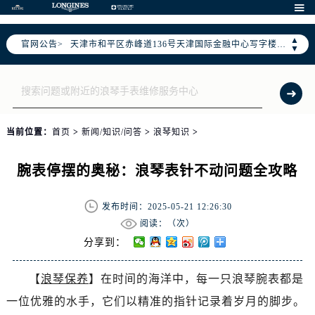
北京市东城区东长安街1号东方广场写字楼W3座6层602室（需提前预约）

北京市朝阳区建国门外大街甲6号华熙国际中心写字楼D座11层1102室（需提前预约）
▲
官网公告>
天津市和平区赤峰道136号天津国际金融中心写字楼26层2603室（需提前预约）
▼
上海市徐汇区虹桥路3号港汇中心写字楼2座37层3705室（需提前预约）
上海市黄浦区南京东路299号宏伊国际广场写字楼8层806室（需提前预约）
南京市秦淮区中山南路1号（新街口）南京中心写字楼22层C1-1室（需提前预约）
常州市新北区龙锦路1590号现代传媒中心写字楼5号楼10层1008室（需提前预约）
当前位置：
首页
>
新闻/知识/问答
>
浪琴知识
>
徐州市鼓楼区淮海东路29号苏宁广场IFC国际金融中心写字楼35层3508室（需提前预约）
扬州市邗江区国展路29号星耀天地写字楼1号楼18层1803室（需提前预约）
腕表停摆的奥秘：浪琴表针不动问题全攻略
盐城市盐都区世纪大道5号盐城金融城写字楼1号楼16层1604室（需提前预约）
泰州市海陵区永定东路399号置地商务中心东塔写字楼（华润万象城）17层1706室（需提前预约）
发布时间：2025-05-21 12:26:30
宁波市江北区大闸南路500号来福士广场办公楼20层2009室（需提前预约）
阅读：（
次）
杭州市上城区钱江路1366号华润大厦写字楼A座5层503-5室（需提前预约）
分享到：
金华市金东区东市南街777号金华万达广场写字楼4号楼22层2209室（需提前预约）
【
浪琴保养
】在时间的海洋中，每一只浪琴腕表都是
绍兴市越城区胜利东路379号世茂天际中心写字楼8层805室（需提前预约）
一位优雅的水手，它们以精准的指针记录着岁月的脚步。
嘉兴市南湖区广益路705号嘉兴世界贸易中心写字楼A座13层1304室（需提前预约）