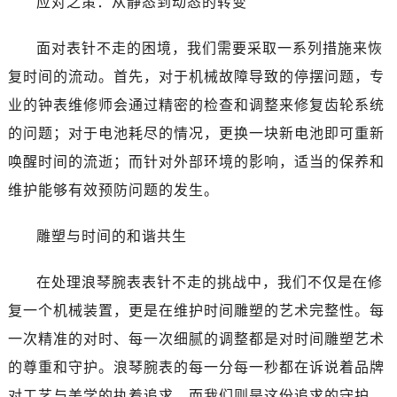
应对之策：从静态到动态的转变
昆明市盘龙区北京路928号同德昆明广场写字楼10层06室（需提前预约）
石家庄市长安区中山东路39号勒泰中心写字楼B座13层07室（需提前预约）
面对表针不走的困境，我们需要采取一系列措施来恢
西安市碑林区南关正街88号华侨城长安国际中心E座6楼10室（需提前预约）
复时间的流动。首先，对于机械故障导致的停摆问题，专
海口市龙华区金贸东路5号海口华润大厦B座17层1707室（需提前预约）
业的钟表维修师会通过精密的检查和调整来修复齿轮系统
唐山市路南区新华东道100号万达广场写字楼A座10层1002室（需提前预约）
台州市椒江区东海大道1800号腾达中心东1幢20楼2002室（需提前预约）
的问题；对于电池耗尽的情况，更换一块新电池即可重新
内蒙古自治区呼和浩特市玉泉区大学西街70号华润万象城写字楼（鄂尔多斯大厦）23层2326室（需提前预约）
唤醒时间的流逝；而针对外部环境的影响，适当的保养和
甘肃省兰州市七里河区西津西路16号兰州中心写字楼21层2102室（需提前预约）
维护能够有效预防问题的发生。
重庆市解放碑渝中区民权路28号英利国际金融中心写字楼20层01室（需提前预约）
黑龙江省大庆市萨尔图区会战大街浪琴售后服务中心（需提前预约）
雕塑与时间的和谐共生
黑龙江省鹤岗市向阳区红军路浪琴售后服务中心（需提前预约）
黑龙江省黑河市爱辉区中央街浪琴售后服务中心（需提前预约）
在处理浪琴腕表表针不走的挑战中，我们不仅是在修
黑龙江省鸡西市鸡冠区红军路浪琴售后服务中心（需提前预约）
复一个机械装置，更是在维护时间雕塑的艺术完整性。每
黑龙江省佳木斯市向阳区长安路浪琴售后服务中心（需提前预约）
一次精准的对时、每一次细腻的调整都是对时间雕塑艺术
黑龙江省牡丹江市东安区太平路浪琴售后服务中心（需提前预约）
的尊重和守护。浪琴腕表的每一分每一秒都在诉说着品牌
黑龙江省七台河市桃山区大同街浪琴售后服务中心（需提前预约）
对工艺与美学的执着追求，而我们则是这份追求的守护