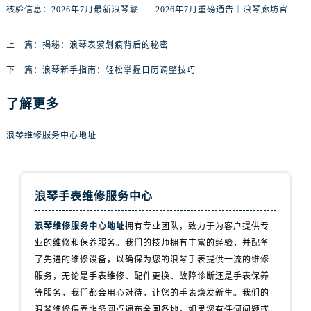
内蒙古自治区包头市青山区幸福路甲3号王府井百货名表维修浪琴售后服务中心（需提前预约）
核验信息：2026年7月最新浪琴赣州官方专柜服务热线与门店公示
2026年7月重磅通告｜浪琴廊坊官方专柜信息大全，客户服务热线同步更新
内蒙古自治区赤峰市红山区哈达街浪琴售后服务中心（需提前预约）
内蒙古自治区鄂尔多斯市东胜区伊金霍洛街浪琴售后服务中心（需提前预约）
上一篇：
揭秘：浪琴表蒙划痕背后的秘密
内蒙古自治区呼伦贝尔市海拉尔区中央街浪琴售后服务中心（需提前预约）
下一篇：
浪琴新手指南：轻松掌握日历调整技巧
内蒙古自治区通辽市科尔沁区明仁大街浪琴售后服务中心（需提前预约）
内蒙古自治区乌海市海勃湾区人民南路浪琴售后服务中心（需提前预约）
了解更多
内蒙古自治区乌兰察布市集宁区恩和大街浪琴售后服务中心（需提前预约）
浪琴维修服务中心地址
内蒙古自治区锡林郭勒盟市锡林浩特市光明街与额尔敦路交叉口浪琴售后服务中心（需提前预约）
内蒙古自治区兴安盟市乌兰浩特市兴安大街浪琴售后服务中心（需提前预约）
山西省大同市平城区迎宾街浪琴售后服务中心（需提前预约）
浪琴手表维修服务中心
山西省晋城市城区黄华街浪琴售后服务中心（需提前预约）
山西省晋中市榆次区顺城街浪琴售后服务中心（需提前预约）
浪琴维修服务中心地址
拥有专业团队，致力于为客户提供专
山西省临汾市尧都区解放路浪琴售后服务中心（需提前预约）
业的维修和保养服务。我们的技师拥有丰富的经验，并配备
山西省吕梁市离石区永宁中路与建设街交叉口浪琴售后服务中心（需提前预约）
了先进的维修设备，以确保为您的浪琴手表提供一流的维修
服务，无论是手表维修、配件更换、故障诊断还是手表保养
山西省朔州市朔城区怡西路与鄯阳西街交汇处浪琴售后服务中心（需提前预约）
等服务，我们都会用心对待，让您的手表焕发新生。我们的
山西省忻州市忻府区和平东街与七一南路交叉口浪琴售后服务中心（需提前预约）
浪琴维修保养服务网点遍布全国各地，如果您有任何问题或