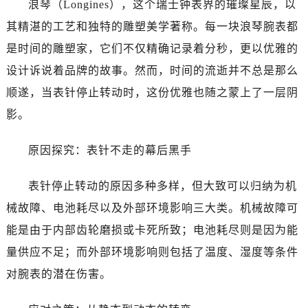
浪琴（Longines），这个瑞士钟表界的璀璨星辰，以
温州市鹿城区锦绣路1067号置信广场10层1015室（需提前预约）
哈尔滨市道里区友谊西路600号富力中心T2座写字楼29层03室（需提前预约）
其精湛的工艺和独特的雕塑美学著称。每一块浪琴腕表都
大连市中山区人民路15号国际金融大厦7层G室（需提前预约）
是时间的雕塑家，它们不仅精确记录着分秒，更以优雅的
佛山市禅城区季华五路57号万科金融中心C座12层1205室（需提前预约）
设计诉说着品牌的故事。然而，时间的流逝并不总是那么
东莞市东城街道鸿福东路1号民盈国贸中心T1写字楼9层907室（需提前预约）
顺遂，当表针停止转动时，这份优雅也随之蒙上了一层阴
无锡市梁溪区人民中路139号恒隆广场写字楼1座11层1104室（需提前预约）
影。
南通市崇川区工农路57号圆融广场写字楼16层1603室（需提前预约）
苏州市苏州工业园区星港街199号苏州中心办公楼C座22层08室（需提前预约）
原因探究：表针不走的幕后黑手
武汉市江汉区解放大道686号世界贸易大厦38层09室（需提前预约）
南宁市青秀区金湖路59号地王大厦12楼1224室（需提前预约）
表针停止转动的原因多种多样，但大致可以归纳为机
合肥市蜀山区潜山路111号万象城华润大厦B座12楼03室（需提前预约）
械故障、电池耗尽以及外部环境影响三大类。机械故障可
泉州市丰泽区宝洲路729号浦西万达中心写字楼A座7楼709室（需提前预约）
能是由于内部齿轮磨损或卡死所致；电池耗尽则是因为能
青岛市南区山东路6号华润大厦B座22层04室（需提前预约）
量供应不足；而外部环境影响则包括了温度、湿度等条件
烟台市芝罘区胜利路139号万达金融中心A座907室（需提前预约）
对腕表的潜在伤害。
长春市朝阳区西安大路727号中银大厦A座(旺进大厦)18层09室（需提前预约）
贵阳市南明区都司高架桥路33号亨特国际金融中心14楼14D（需提前预约）