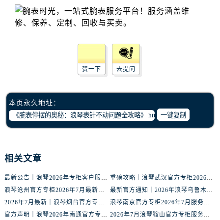
辽宁省丹东市振兴区七经街浪琴售后服务中心（需提前预约）
辽宁省抚顺市新抚区东一路浪琴售后服务中心（需提前预约）
辽宁省阜新市海州区解放大街浪琴售后服务中心（需提前预约）
辽宁省葫芦岛市连山区中央路浪琴售后服务中心（需提前预约）
辽宁省锦州市古塔区中央大街浪琴售后服务中心（需提前预约）
赞一下
去提问
辽宁省辽阳市白塔区新运大街浪琴售后服务中心（需提前预约）
辽宁省盘锦市兴隆台区石油大街浪琴售后服务中心（需提前预约）
辽宁省铁岭市银州区南马路浪琴售后服务中心（需提前预约）
本页永久地址：
辽宁省营口市站前区市府路与渤海大街交叉口浪琴售后服务中心（需提前预约）
一键复制
辽宁省沈阳市沈河区中街路137号亨得利名表维修授权店1楼浪琴售后服务中心（需提前预约）
辽宁省沈阳市沈河区中街路83号亨得利名表维修授权店1楼浪琴售后服务中心（需提前预约）
北京市朝阳区建国门外大街甲6号华熙国际中心D座11层1102室浪琴售后服务中心（需提前预约）
相关文章
北京市东城区东长安街1号王府井东方广场W3座6层602室浪琴售后服务中心（需提前预约）
最新公告｜浪琴2026年专柜客户服务热线中国区7月（含核验攻略）
重磅攻略｜浪琴武汉官方专柜2026年7月客户服务电话权威核验
河北省保定市竞秀区朝阳北大街北国先天下浪琴售后服务中心（需提前预约）
浪琴沧州官方专柜2026年7月最新客服电话｜门店信息+服务攻略
最新官方通知｜2026年浪琴乌鲁木齐专柜服务信息整合，客服热线7月已更新
内蒙古自治区阿拉善盟市左旗土尔扈特大街浪琴售后服务中心（需提前预约）
2026年7月最新｜浪琴烟台官方专柜客户服务热线全攻略，门店信息一网打尽
浪琴南京官方专柜2026年7月服务升级｜客户热线+门店信息重磅公示
内蒙古自治区巴彦淖尔市临河区新华街浪琴售后服务中心（需提前预约）
官方声明｜浪琴2026年南通官方专柜门店信息及客户服务热线最新公告
2026年7月浪琴鞍山官方专柜服务热线全攻略｜门店信息及时更新