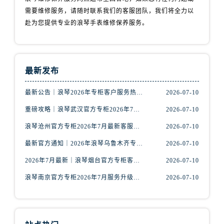
山西省阳泉市郊区平阳东街与新城大道交叉口浪琴售后服务中心（需提前预约）
需要维修服务，请随时联系我们的客服团队，我们将全力以
山西省运城市盐湖区河东街浪琴售后服务中心（需提前预约）
赴为您提供专业的浪琴手表维修保养服务。
山西省长治市潞州区英雄中路浪琴售后服务中心（需提前预约）
山西省太原市迎泽区迎泽街道解放路15号亨得利名表维修授权店3楼浪琴售后服务中心（需提前预约）
天津市和平区赤峰道136号天津国际金融中心26层2603室浪琴售后服务中心（需提前预约）
最新发布
安徽省安庆市迎江区人民路浪琴售后服务中心（需提前预约）
安徽省蚌埠市蚌山区淮河路浪琴售后服务中心（需提前预约）
最新公告｜浪琴2026年专柜客户服务热线中国区7月（含核验攻略）
2026-07-10
安徽省亳州市谯城区魏武大道浪琴售后服务中心（需提前预约）
重磅攻略｜浪琴武汉官方专柜2026年7月客户服务电话权威核验
2026-07-10
安徽省池州市贵池区长江路浪琴售后服务中心（需提前预约）
浪琴沧州官方专柜2026年7月最新客服电话｜门店信息+服务攻略
2026-07-10
安徽省滁州市琅琊区南谯北路浪琴售后服务中心（需提前预约）
安徽省阜阳市颍州区颍州北路浪琴售后服务中心（需提前预约）
最新官方通知｜2026年浪琴乌鲁木齐专柜服务信息整合，客服热线7月已更新
2026-07-10
安徽省淮北市相山区淮海路浪琴售后服务中心（需提前预约）
2026年7月最新｜浪琴烟台官方专柜客户服务热线全攻略，门店信息一网打尽
2026-07-10
安徽省淮南市田家庵区国庆中路浪琴售后服务中心（需提前预约）
浪琴南京官方专柜2026年7月服务升级｜客户热线+门店信息重磅公示
2026-07-10
安徽省黄山市屯溪区黄山西路浪琴售后服务中心（需提前预约）
安徽省六安市金安区解放中路浪琴售后服务中心（需提前预约）
安徽省马鞍山市雨山区湖南西路浪琴售后服务中心（需提前预约）