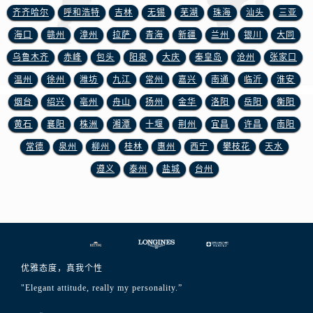
山东省东营市东营区济南路浪琴售后服务中心（需提前预约）
齐齐哈尔
呼和浩特
吉林
无锡
芜湖
珠海
汕头
三亚
山东省济南市历下区经十路11111号华润中心写字楼（万象城）15层1508室浪琴售后服务中心（需提前预约）
海口
赣州
漳州
拉萨
青海
新疆
兰州
银川
大同
山东省济宁市任城区太白楼路浪琴售后服务中心（需提前预约）
乌鲁木齐
赤峰
包头
阳泉
大庆
秦皇岛
沧州
张家口
山东省莱芜市文化南路8号银座商城名表维修一楼名表维修浪琴售后服务中心（需提前预约）
温州
徐州
潍坊
九江
常州
嘉兴
南通
临沂
淮安
山东省临沂市兰山区解放路浪琴售后服务中心（需提前预约）
烟台
绍兴
亳州
舟山
扬州
金华
洛阳
岳阳
衡阳
山东省日照市东港区烟台路浪琴售后服务中心（需提前预约）
山东省泰安市泰山区财源街道泰山大街浪琴售后服务中心（需提前预约）
黄石
襄阳
株洲
湘潭
十堰
荆州
宜昌
许昌
南阳
山东省威海市环翠区新威海路89号振华商厦一楼名表维修浪琴售后服务中心（需提前预约）
常德
泉州
柳州
桂林
惠州
西宁
攀枝花
天水
山东省潍坊市奎文区东风东街浪琴售后服务中心（需提前预约）
遵义
泰州
盐城
台州
山东省枣庄市滕州市北辛路与善国路交叉口浪琴售后服务中心（需提前预约）
山东省淄博市张店区金晶大道浪琴售后服务中心（需提前预约）
上海市黄浦区南京东路299号宏伊国际广场写字楼8层806室浪琴售后服务中心（需提前预约）
上海市徐汇区虹桥路3号港汇中心2座37层3705室浪琴售后服务中心（需提前预约）
浙江省杭州市上城区钱江路1366号华润大厦A座5层503-5室浪琴售后服务中心（需提前预约）
优雅态度，真我个性
浙江省湖州市吴兴区劳动路浪琴售后服务中心（需提前预约）
"Elegant attitude, really my personality.”
浙江省嘉兴市南湖区广益路705号嘉兴世界贸易中心A座13层1304室浪琴售后服务中心（需提前预约）