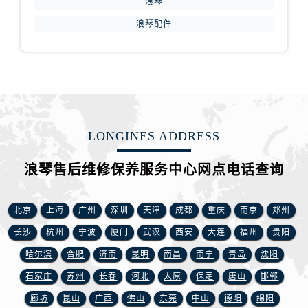
浪琴
江苏省徐州市鼓楼区淮海东路29号苏宁广场IFC国际金融中心35层3508室浪琴售后服务中心（需提前预约）
江苏省盐城市盐都区世纪大道5号盐城金融城写字楼1号楼16层1604室浪琴售后服务中心（需提前预约）
浪琴配件
江苏省扬州市邗江区国展路29号星耀天地写字楼1号楼18层1803室浪琴售后服务中心（需提前预约）
江苏省镇江市京口区中山东路浪琴售后服务中心（需提前预约）
江西省抚州市临川区赣东大道浪琴售后服务中心（需提前预约）
江西省赣州市章贡区文清路浪琴售后服务中心（需提前预约）
江西省吉安市吉州区井冈山大道浪琴售后服务中心（需提前预约）
LONGINES ADDRESS
江西省景德镇市珠山区珠山中路浪琴售后服务中心（需提前预约）
江西省九江市浔阳区浔阳路浪琴售后服务中心（需提前预约）
浪琴售后维修保养服务中心网点电话查询
江西省南昌市红谷滩新区红谷中大道998号绿地双子塔（中央广场）A1座办公楼14层1407室浪琴售后服务中心（需提前预约）
江西省萍乡市安源区萍安北大道与康庄路交叉口浪琴售后服务中心（需提前预约）
北京
上海
广州
深圳
天津
成都
重庆
南京
郑州
江西省上饶市信州区滨江西路浪琴售后服务中心（需提前预约）
长沙
杭州
宁波
厦门
武汉
西安
大连
福州
贵阳
江西省新余市渝水区北湖西路浪琴售后服务中心（需提前预约）
哈尔滨
合肥
济南
昆明
南昌
南宁
青岛
沈阳
江西省宜春市袁州区中山中路浪琴售后服务中心（需提前预约）
江西省鹰潭市月湖区胜利东路浪琴售后服务中心（需提前预约）
石家庄
苏州
长春
河北
太原
保定
唐山
邯郸
山东省德州市德城区东风中路浪琴售后服务中心（需提前预约）
廊坊
昆山
广西
佛山
东莞
中山
德阳
绵阳