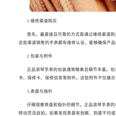
温州市鹿城区锦绣路1067号置信广场
哈尔滨市道里区友谊西路600号富力中
大连市中山区人民路15号国际金融大
1.维修渠道购买
佛山市禅城区季华五路57号万科金融中
东莞市东城街道鸿福东路1号民盈国贸
首先，最直接且可靠的方式是通过维修渠道购
无锡市梁溪区人民中路139号恒隆广场
这些渠道销售的手表都有维修认证，能够确保产品
南通市崇川区工农路57号圆融广场写字
苏州市苏州工业园区星港街199号苏州
2.包装与附件
武汉市江汉区解放大道686号世界贸易
南宁市青秀区金湖路59号地王大厦12
正品浪琴手表的包装通常精美且细节丰富。包
合肥市蜀山区潜山路111号万象城华润
书、保修卡、保修信息等附件。这些附件不仅展示
泉州市丰泽区宝洲路729号浦西万达中
青岛市南区山东路6号华润大厦B座2
3.表盘与指针
烟台市芝罘区胜利路139号万达金融中
长春市朝阳区西安大路727号中银大厦
仔细观察表盘和指针的细节。正品浪琴手表的
贵阳市南明区都司高架桥路33号亨特
转动灵活自如。如果发现表盘有划痕、刻度不均或