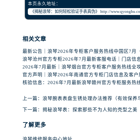
辽宁省丹东市振兴区七经街浪琴售后
本页永久地址：
辽宁省抚顺市新抚区东一路浪琴售后
辽宁省阜新市海州区解放大街浪琴售
辽宁省葫芦岛市连山区中央路浪琴售
辽宁省锦州市古塔区中央大街浪琴售
相关文章
辽宁省辽阳市白塔区新运大街浪琴售
辽宁省盘锦市兴隆台区石油大街浪琴
辽宁省铁岭市银州区南马路浪琴售后
辽宁省营口市站前区市府路与渤海大
辽宁省沈阳市沈河区中街路137号亨
辽宁省沈阳市沈河区中街路83号亨
上一篇：
浪琴腕表表盘生锈处理办法推荐（有效保养
北京市朝阳区建国门外大街甲6号华熙
北京市东城区东长安街1号王府井东方
下一篇：
揭秘浪琴表：探索那些不为人知的壳型之美
河北省保定市竞秀区朝阳北大街北国
了解更多
内蒙古自治区阿拉善盟市左旗土尔扈
内蒙古自治区巴彦淖尔市临河区新华
浪琴维修服务中心地址