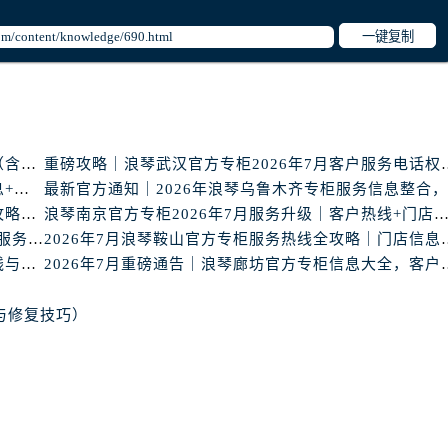
服务中心（需提前预约）
服务中心（需提前预约）
一键复制
后服务中心（需提前预约）
后服务中心（需提前预约）
后服务中心（需提前预约）
后服务中心（需提前预约）
最新公告｜浪琴2026年专柜客户服务热线中国区7月（含核验攻略）
重磅攻略｜浪琴武汉官方专柜2
售后服务中心（需提前预约）
浪琴沧州官方专柜2026年7月最新客服电话｜门店信息+服务攻略
服务中心（需提前预约）
2026年7月最新｜浪琴烟台官方专柜客户服务热线全攻略，门店信息一网打尽
浪琴南京官方专柜2026年7月服务升级｜客户热线+门店信息重
街交叉口浪琴售后服务中心（需提前预约）
官方声明｜浪琴2026年南通官方专柜门店信息及客户服务热线最新公告
2026年7月浪琴鞍山官方专
得利名表维修授权店1楼浪琴售后服务中心（需提前预约）
核验信息：2026年7月最新浪琴赣州官方专柜服务热线与门店公示
2026年7月重磅通告｜浪琴廊坊
得利名表维修授权店1楼浪琴售后服务中心（需提前预约）
与修复技巧）
国际中心D座11层1102室浪琴售后服务中心（需提前预约）
广场W3座6层602室浪琴售后服务中心（需提前预约）
先天下浪琴售后服务中心（需提前预约）
特大街浪琴售后服务中心（需提前预约）
街浪琴售后服务中心（需提前预约）