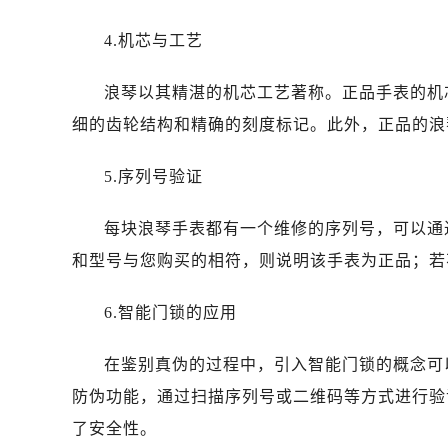
昆明市盘龙区北京路928号同德昆明
石家庄市长安区中山东路39号勒泰中
4.机芯与工艺
西安市碑林区南关正街88号华侨城长
海口市龙华区金贸东路5号海口华润大厦
浪琴以其精湛的机芯工艺著称。正品手表的机
唐山市路南区新华东道100号万达广场
细的齿轮结构和精确的刻度标记。此外，正品的浪
台州市椒江区东海大道1800号腾达中
内蒙古自治区呼和浩特市玉泉区大学西
5.序列号验证
甘肃省兰州市七里河区西津西路16号兰
每块浪琴手表都有一个维修的序列号，可以通
重庆市解放碑渝中区民权路28号英利
黑龙江省大庆市萨尔图区会战大街浪
和型号与您购买的相符，则说明该手表为正品；若
黑龙江省鹤岗市向阳区红军路浪琴售
6.智能门锁的应用
黑龙江省黑河市爱辉区中央街浪琴售
黑龙江省鸡西市鸡冠区红军路浪琴售
在鉴别真伪的过程中，引入智能门锁的概念可
黑龙江省佳木斯市向阳区长安路浪琴
防伪功能，通过扫描序列号或二维码等方式进行验
黑龙江省牡丹江市东安区太平路浪琴
黑龙江省七台河市桃山区大同街浪琴
了安全性。