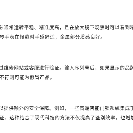
广场写字楼10层06室（需提前预约）
心写字楼B座13层07室（需提前预约）
安国际中心E座6楼10室（需提前预约）
B座17层1707室（需提前预约）
芯通常运转平稳、精准度高，且在放大镜下观察时可以看到
写字楼A座10层1002室（需提前预约）
琴手表在佩戴时手感舒适，金属部分质感良好。
心东1幢20楼2002室（需提前预约）
街70号华润万象城写字楼（鄂尔多斯大厦）23层2326室（需
州中心写字楼21层2102室（需提前预约）
过维修网站或客服进行验证。输入序列号后，如果显示的品
国际金融中心写字楼20层01室（需提前预约）
琴售后服务中心（需提前预约）
不符则可能为假冒产品。
后服务中心（需提前预约）
后服务中心（需提前预约）
后服务中心（需提前预约）
以提供额外的安全保障。例如，一些高端智能门锁系统集成
售后服务中心（需提前预约）
证。这种结合了现代科技的方法不仅提高了鉴别效率，也增
售后服务中心（需提前预约）
售后服务中心（需提前预约）