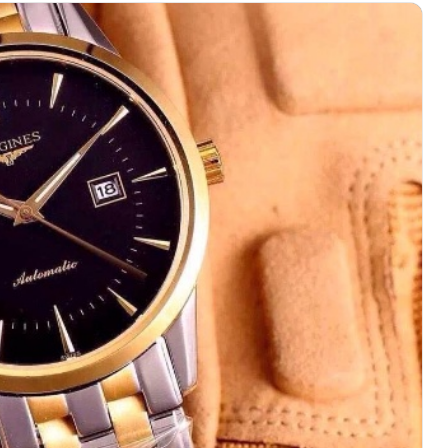
绿地双子塔（中央广场）A1座办公楼14层07室（需提前预约）
心写字楼（万象城）15层1508室（需提前预约）
际中心写字楼A塔7层704室（需提前预约）
世界贸易中心大厦南塔写字楼15层07室（需提前预约）
厦写字楼17层1701室（需提前预约）
厦写字楼1座30层05室（需提前预约）
字楼B座11层1104室（需提前预约）
写字楼15层03室（需提前预约）
心写字楼24层2406B室（需提前预约）
代广场写字楼9层902室（需提前预约）
号世茂环球金融中心写字楼（芙蓉广场）10层13室（需提前预约
楼29层2905室（需提前预约）
表服务中心（品牌授权店）3层整层（需提前预约）
表服务中心（品牌授权店）1层整层（需提前预约）
表服务中心（品牌授权店）1层整层（需提前预约）
（CCMALL）C座17层17-B（需提前预约）