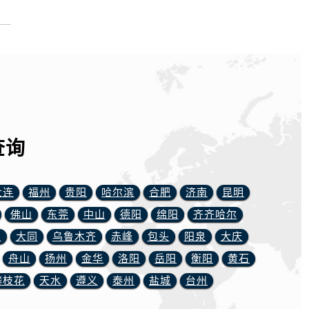
查询
大连
福州
贵阳
哈尔滨
合肥
济南
昆明
佛山
东莞
中山
德阳
绵阳
齐齐哈尔
川
大同
乌鲁木齐
赤峰
包头
阳泉
大庆
舟山
扬州
金华
洛阳
岳阳
衡阳
黄石
攀枝花
天水
遵义
泰州
盐城
台州