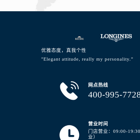
山西省阳泉市郊区平阳东街与新城大
山西省运城市盐湖区河东街浪琴售后
山西省长治市潞州区英雄中路浪琴售
山西省太原市迎泽区迎泽街道解放路
天津市和平区赤峰道136号天津国际金
安徽省安庆市迎江区人民路浪琴售后
优雅态度，真我个性
安徽省蚌埠市蚌山区淮河路浪琴售后
"Elegant attitude, really my personality.”
安徽省亳州市谯城区魏武大道浪琴售
安徽省池州市贵池区长江路浪琴售后
安徽省滁州市琅琊区南谯北路浪琴售
网点热线
安徽省阜阳市颍州区颍州北路浪琴售
400-995-772
安徽省淮北市相山区淮海路浪琴售后
安徽省淮南市田家庵区国庆中路浪琴
安徽省黄山市屯溪区黄山西路浪琴售
营业时间
安徽省六安市金安区解放中路浪琴售
门店营业：09:00-19
安徽省马鞍山市雨山区湖南西路浪琴
业）