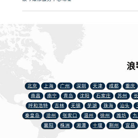
内蒙古自治区包头市青山区幸福路甲
内蒙古自治区赤峰市红山区哈达街浪
内蒙古自治区鄂尔多斯市东胜区伊金
内蒙古自治区呼伦贝尔市海拉尔区中
内蒙古自治区通辽市科尔沁区明仁大
内蒙古自治区乌海市海勃湾区人民南
内蒙古自治区乌兰察布市集宁区恩和
内蒙古自治区锡林郭勒盟市锡林浩特
浪
内蒙古自治区兴安盟市乌兰浩特市兴
山西省大同市平城区迎宾街浪琴售后
北京
上海
广州
深圳
天津
成都
重庆
山西省晋城市城区黄华街浪琴售后服
南昌
南宁
青岛
沈阳
石家庄
苏州
山西省晋中市榆次区顺城街浪琴售后
呼和浩特
吉林
山西省临汾市尧都区解放路浪琴售后
无锡
芜湖
珠海
汕头
山西省吕梁市离石区永宁中路与建设
秦皇岛
沧州
张家口
温州
徐州
潍坊
九
山西省朔州市朔城区怡西路与鄯阳西
襄阳
株洲
湘潭
十堰
荆州
宜昌
山西省忻州市忻府区和平东街与七一