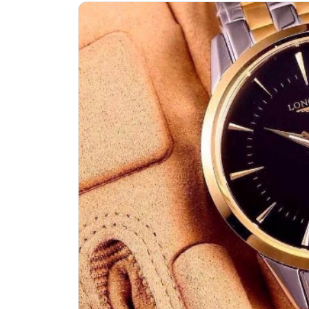
南昌市红谷滩新区红谷中大道998号
济南市历下区经十路11111号华润中
广州市天河区天河路230号万菱汇国
广州市越秀区环市东路371-375号
深圳市罗湖区深南东路5001号华润大
惠州市惠城区江北文昌一路7号华贸大
厦门市思明区湖滨东路95号华润大厦写
福州市鼓楼区五四路128-1号恒力城
成都市锦江区人民东路6号SAC东原中
重庆市江北区观音桥步行街2号融恒时
长沙市芙蓉区定王台街道建湘路393
郑州市二七区铭功路10号华润大厦写字
太原市迎泽区解放路15号亨得利名
沈阳市沈河区中街路137号亨得利名
沈阳市沈河区中街路83号亨得利名
乌鲁木齐市天山区红山路26号时代广场