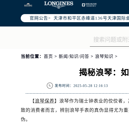
北京市东城区东长安街1号东方广场写
北京市朝阳区建国门外大街甲6号华熙
官网公告>
天津市和平区赤峰道136号天津国际金
上海市徐汇区虹桥路3号港汇中心写字楼
上海市黄浦区南京东路299号宏伊国
南京市秦淮区中山南路1号（新街口）
常州市新北区龙锦路1590号现代传媒
当前位置：
首页
>
新闻/知识/问答
>
浪琴知识
>
徐州市鼓楼区淮海东路29号苏宁广场I
扬州市邗江区国展路29号星耀天地写字
揭秘浪琴：
盐城市盐都区世纪大道5号盐城金融城写
泰州市海陵区永定东路399号置地商
发布时间：2025-05-28 12:16:13
宁波市江北区大闸南路500号来福士广
杭州市上城区钱江路1366号华润大厦
【
浪琴保养
】浪琴作为瑞士钟表业的佼佼者，
金华市金东区东市南街777号金华万达
致的消费者而言，辨别浪琴手表的真伪显得尤为重
绍兴市越城区胜利东路379号世茂天
伪。
嘉兴市南湖区广益路705号嘉兴世界贸