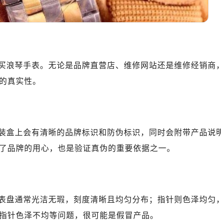
10层1015室（需提前预约）
心T2座写字楼29层03室（需提前预约）
厦7层G室（需提前预约）
心C座12层1205室（需提前预约）
中心T1写字楼9层907室（需提前预约）
买浪琴手表。无论是品牌直营店、维修网站还是维修经销商
写字楼1座11层1104室（需提前预约）
的真实性。
楼16层1603室（需提前预约）
中心办公楼C座22层08室（需提前预约）
大厦38层09室（需提前预约）
楼1224室（需提前预约）
装盒上会有清晰的品牌标识和防伪标识，同时会附带产品说
大厦B座12楼03室（需提前预约）
了品牌的用心，也是验证真伪的重要依据之一。
心写字楼A座7楼709室（需提前预约）
2层04室（需提前预约）
心A座907室（需提前预约）
A座(旺进大厦)18层09室（需提前预约）
表盘通常光洁无瑕，刻度清晰且均匀分布；指针则色泽均匀
国际金融中心14楼14D（需提前预约）
指针色泽不均等问题，很可能是假冒产品。