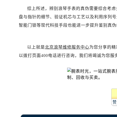
黑龙江省齐齐哈尔市龙沙区龙华路浪
综上所述，辨别浪琴手表的真伪需要综合考虑
黑龙江省双鸭山市尖山区新兴大街浪
黑龙江省绥化市北林区新华街与康庄
盘与指针的细节、验证机芯与工艺以及利用序列号
黑龙江省伊春市伊美区通河路浪琴售
智能门锁等现代科技手段也能进一步提升鉴别真伪
吉林省白城市洮北区明仁南街浪琴售
吉林省白山市浑江区浑江大街浪琴售
吉林省吉林市船营区河南街浪琴售后
以上就是
北京浪琴维修服务中心
为您分享的精
吉林省辽源市龙山区人民大街浪琴售
以拨打页面400电话进行咨询，我们将竭诚为您服
吉林省梅河口市新华街道梅河大街浪
吉林省四平市铁东区紫气大路与南九
吉林省松原市宁江区五环大街浪琴售
吉林省通化市东昌区环通乡江南大街
吉林省延边市延吉市解放路浪琴售后
辽宁省鞍山市铁东区站前街浪琴售后
赞
辽宁省本溪市平山区胜利路浪琴售后
辽宁省朝阳市双塔区新华路浪琴售后