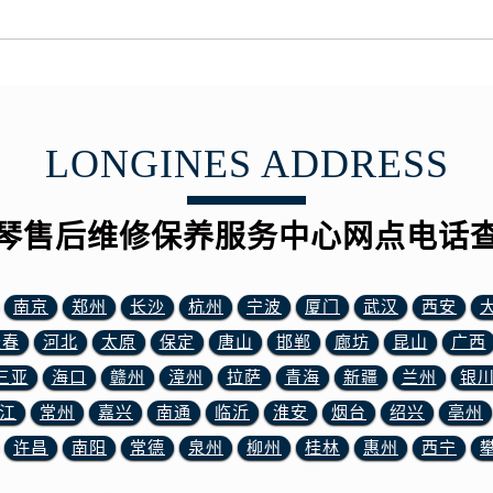
3号王府井百货名表维修浪琴售后服务中心（需提前预约）
琴售后服务中心（需提前预约）
霍洛街浪琴售后服务中心（需提前预约）
央街浪琴售后服务中心（需提前预约）
街浪琴售后服务中心（需提前预约）
LONGINES ADDRESS
路浪琴售后服务中心（需提前预约）
大街浪琴售后服务中心（需提前预约）
市光明街与额尔敦路交叉口浪琴售后服务中心（需提前预约）
琴售后维修保养服务中心网点电话
安大街浪琴售后服务中心（需提前预约）
服务中心（需提前预约）
南京
郑州
长沙
杭州
宁波
厦门
武汉
西安
务中心（需提前预约）
长春
河北
太原
保定
唐山
邯郸
廊坊
昆山
广西
服务中心（需提前预约）
服务中心（需提前预约）
三亚
海口
赣州
漳州
拉萨
青海
新疆
兰州
银
街交叉口浪琴售后服务中心（需提前预约）
江
常州
嘉兴
南通
临沂
淮安
烟台
绍兴
亳州
街交汇处浪琴售后服务中心（需提前预约）
许昌
南阳
常德
泉州
柳州
桂林
惠州
西宁
南路交叉口浪琴售后服务中心（需提前预约）