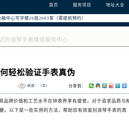
字楼W3座6层602室（需提前预约）
首页
服务项目
地址大全
国际中心写字楼D座11层1102室（需提前预约）
融中心写字楼26层2603室（需提前预约）
2座37层3705室（需提前预约）
际广场写字楼8层806室（需提前预约）
南京中心写字楼22层C1-1室（需提前预约）
中心写字楼5号楼10层1008室（需提前预约）
FC国际金融中心写字楼35层3508室（需提前预约）
楼1号楼18层1803室（需提前预约）
如何轻松验证手表真伪
字楼1号楼16层1604室（需提前预约）
务中心东塔写字楼（华润万象城）17层1706室（需提前预约）
阅读：（
次）
分享到：
场办公楼20层2009室（需提前预约）
写字楼A座5层503-5室（需提前预约）
其品牌价值和工艺水平在钟表界享有盛誉。对于追求品质与
广场写字楼4号楼22层2209室（需提前预约）
要。以下是一些实用的方法，帮助您有效鉴别浪琴手表的真
际中心写字楼8层805室（需提前预约）
易中心写字楼A座13层1304室（需提前预约）