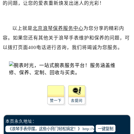
辽宁省丹东市振兴区七经街浪琴售后服务中心（需提前预约）
的问题，让您的爱表重新焕发出迷人的光彩！
辽宁省抚顺市新抚区东一路浪琴售后服务中心（需提前预约）
辽宁省阜新市海州区解放大街浪琴售后服务中心（需提前预约）
辽宁省葫芦岛市连山区中央路浪琴售后服务中心（需提前预约）
以上就是
北京浪琴保养服务中心
为您分享的精彩内
辽宁省锦州市古塔区中央大街浪琴售后服务中心（需提前预约）
容。如果您还有其他关于浪琴手表维护和保养的问题，可
辽宁省辽阳市白塔区新运大街浪琴售后服务中心（需提前预约）
以拨打页面400电话进行咨询，我们将竭诚为您服务。
辽宁省盘锦市兴隆台区石油大街浪琴售后服务中心（需提前预约）
辽宁省铁岭市银州区南马路浪琴售后服务中心（需提前预约）
辽宁省营口市站前区市府路与渤海大街交叉口浪琴售后服务中心（需提前预约）
辽宁省沈阳市沈河区中街路137号亨得利名表维修授权店1楼浪琴售后服务中心（需提前预约）
辽宁省沈阳市沈河区中街路83号亨得利名表维修授权店1楼浪琴售后服务中心（需提前预约）
北京市朝阳区建国门外大街甲6号华熙国际中心D座11层1102室浪琴售后服务中心（需提前预约）
赞一下
去提问
北京市东城区东长安街1号王府井东方广场W3座6层602室浪琴售后服务中心（需提前预约）
河北省保定市竞秀区朝阳北大街北国先天下浪琴售后服务中心（需提前预约）
内蒙古自治区阿拉善盟市左旗土尔扈特大街浪琴售后服务中心（需提前预约）
本页永久地址：
内蒙古自治区巴彦淖尔市临河区新华街浪琴售后服务中心（需提前预约）
一键复制