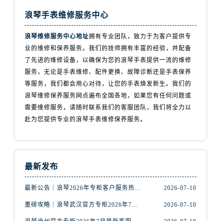
山西省阳泉市郊区平阳东街与新城大道交叉口浪琴售后服务中心（需提前预约）
浪琴手表维修服务中心
山西省运城市盐湖区河东街浪琴售后服务中心（需提前预约）
山西省长治市潞州区英雄中路浪琴售后服务中心（需提前预约）
浪琴维修服务中心地址
拥有专业团队，致力于为客户提供专
山西省太原市迎泽区迎泽街道解放路15号亨得利名表维修授权店3楼浪琴售后服务中心（需提前预约）
业的维修和保养服务。我们的技师拥有丰富的经验，并配备
天津市和平区赤峰道136号天津国际金融中心26层2603室浪琴售后服务中心（需提前预约）
了先进的维修设备，以确保为您的浪琴手表提供一流的维修
安徽省安庆市迎江区人民路浪琴售后服务中心（需提前预约）
服务，无论是手表维修、配件更换、故障诊断还是手表保养
等服务，我们都会用心对待，让您的手表焕发新生。我们的
安徽省蚌埠市蚌山区淮河路浪琴售后服务中心（需提前预约）
浪琴维修保养服务网点遍布全国各地，如果您有任何问题或
安徽省亳州市谯城区魏武大道浪琴售后服务中心（需提前预约）
需要维修服务，请随时联系我们的客服团队，我们将全力以
安徽省池州市贵池区长江路浪琴售后服务中心（需提前预约）
赴为您提供专业的浪琴手表维修保养服务。
安徽省滁州市琅琊区南谯北路浪琴售后服务中心（需提前预约）
安徽省阜阳市颍州区颍州北路浪琴售后服务中心（需提前预约）
安徽省淮北市相山区淮海路浪琴售后服务中心（需提前预约）
最新发布
安徽省淮南市田家庵区国庆中路浪琴售后服务中心（需提前预约）
安徽省黄山市屯溪区黄山西路浪琴售后服务中心（需提前预约）
最新公告｜浪琴2026年专柜客户服务热线中国区7月（含核验攻略）
2026-07-10
安徽省六安市金安区解放中路浪琴售后服务中心（需提前预约）
重磅攻略｜浪琴武汉官方专柜2026年7月客户服务电话权威核验
2026-07-10
安徽省马鞍山市雨山区湖南西路浪琴售后服务中心（需提前预约）