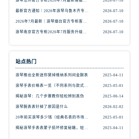
浪琴沧州官方专柜2026年7月最新客服电话｜门店信息+服务攻略
2026-07-10
安徽省宿州市埇桥区人民中路浪琴售后服务中心（需提前预约）
安徽省铜陵市铜官区石城大道浪琴售后服务中心（需提前预约）
最新官方通知｜2026年浪琴乌鲁木齐专柜服务信息整合，客服热线7月已更新
2026-07-10
安徽省芜湖市镜湖区中山路步行街浪琴售后服务中心（需提前预约）
2026年7月最新｜浪琴烟台官方专柜客户服务热线全攻略，门店信息一网打尽
2026-07-10
安徽省宣城市宣州区叠嶂西路浪琴售后服务中心（需提前预约）
浪琴南京官方专柜2026年7月服务升级｜客户热线+门店信息重磅公示
2026-07-10
福建省龙岩市新罗区九一南路浪琴售后服务中心（需提前预约）
福建省南平市建阳区人民西路浪琴售后服务中心（需提前预约）
福建省宁德市蕉城区天湖东路浪琴售后服务中心（需提前预约）
站点热门
福建省莆田市城厢区霞林街道荔华东大道浪琴售后服务中心（需提前预约）
福建省三明市三元区东乾二路浪琴售后服务中心（需提前预约）
浪琴推出全新迷你黛绰维纳系列间金腕表
2025-04-11
福建省漳州市龙文区步港路浪琴售后服务中心（需提前预约）
浪琴手表价格表一览（不同系列与款式的价格区间）
2025-05-01
江苏省常州市新北区龙锦路1590号现代传媒中心5号楼10层1008室浪琴售后服务中心（需提前预约）
揭秘浪琴：几个步骤教你轻松辨别真伪
2025-06-14
江苏省淮安市清江浦区淮海北路浪琴售后服务中心（需提前预约）
江苏省连云港市海州区通灌北路浪琴售后服务中心（需提前预约）
浪琴腕表表针掉了原因是什么
2026-02-02
江苏省南京市秦淮区中山南路1号南京中心22层22-C1-C3室浪琴售后服务中心（需提前预约）
20年前买浪琴多少钱（经典名表的市场价值回顾）
2025-05-01
江苏省宿迁市宿城区西湖路浪琴售后服务中心（需提前预约）
揭秘浪琴手表表蒙子损坏修复秘籍，轻松重获透明之美！
2025-04-11
江苏省泰州市海陵区永定东路399号置地商务中心东塔（华润万象城）17层1706室浪琴售后服务中心（需提前预约）