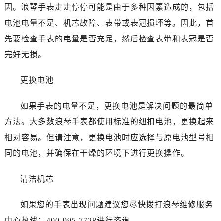
温州市鹿城区锦绣路1067号置信广场10层1015室（需提前预约）
因。浪琴手表走走停停可能是由于多种因素造成的，包括
哈尔滨市道里区友谊西路600号富力中心T2座写字楼29层03室（需提前预约）
电池电量不足、机芯故障、表带或表冠损坏等。因此，首
大连市中山区人民路15号国际金融大厦7层G室（需提前预约）
先要检查手表的电量是否充足，然后检查表带和表冠是否
佛山市禅城区季华五路57号万科金融中心C座12层1205室（需提前预约）
完好无损。
东莞市东城街道鸿福东路1号民盈国贸中心T1写字楼9层907室（需提前预约）
无锡市梁溪区人民中路139号恒隆广场写字楼1座11层1104室（需提前预约）
更换电池
南通市崇川区工农路57号圆融广场写字楼16层1603室（需提前预约）
苏州市苏州工业园区星港街199号苏州中心办公楼C座22层08室（需提前预约）
如果手表的电量不足，更换电池是解决问题的最简单
武汉市江汉区解放大道686号世界贸易大厦38层09室（需提前预约）
方法。大多数浪琴手表都使用标准的纽扣电池，更换起来
南宁市青秀区金湖路59号地王大厦12楼1224室（需提前预约）
相对容易。但请注意，更换电池时应选择与原电池型号相
合肥市蜀山区潜山路111号万象城华润大厦B座12楼03室（需提前预约）
同的电池，并确保在干燥的环境下进行更换操作。
泉州市丰泽区宝洲路729号浦西万达中心写字楼A座7楼709室（需提前预约）
青岛市南区山东路6号华润大厦B座22层04室（需提前预约）
清洁机芯
烟台市芝罘区胜利路139号万达金融中心A座907室（需提前预约）
长春市朝阳区西安大路727号中银大厦A座(旺进大厦)18层09室（需提前预约）
如果您的手表出现问题建议您尽快拨打浪琴维修服务
贵阳市南明区都司高架桥路33号亨特国际金融中心14楼14D（需提前预约）
中心热线：400-995-7728进行咨询。