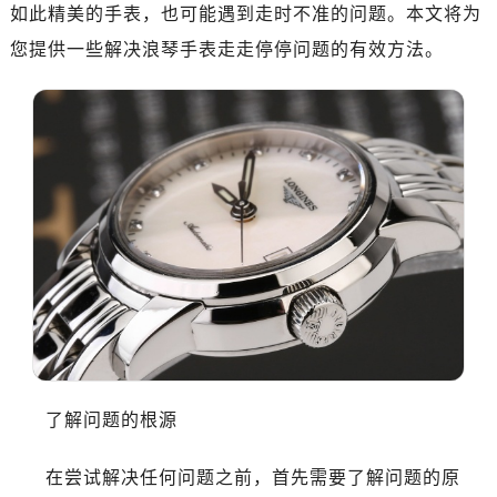
南昌市红谷滩新区红谷中大道998号绿地双子塔（中央广场）A1座办公楼14层07室（需提前预约）
如此精美的手表，也可能遇到走时不准的问题。本文将为
济南市历下区经十路11111号华润中心写字楼（万象城）15层1508室（需提前预约）
您提供一些解决浪琴手表走走停停问题的有效方法。
广州市天河区天河路230号万菱汇国际中心写字楼A塔7层704室（需提前预约）
广州市越秀区环市东路371-375号世界贸易中心大厦南塔写字楼15层07室（需提前预约）
深圳市罗湖区深南东路5001号华润大厦写字楼17层1701室（需提前预约）
惠州市惠城区江北文昌一路7号华贸大厦写字楼1座30层05室（需提前预约）
厦门市思明区湖滨东路95号华润大厦写字楼B座11层1104室（需提前预约）
福州市鼓楼区五四路128-1号恒力城写字楼15层03室（需提前预约）
成都市锦江区人民东路6号SAC东原中心写字楼24层2406B室（需提前预约）
重庆市江北区观音桥步行街2号融恒时代广场写字楼9层902室（需提前预约）
长沙市芙蓉区定王台街道建湘路393号世茂环球金融中心写字楼（芙蓉广场）10层13室（需提前预约）
郑州市二七区铭功路10号华润大厦写字楼29层2905室（需提前预约）
太原市迎泽区解放路15号亨得利名表服务中心（品牌授权店）3层整层（需提前预约）
沈阳市沈河区中街路137号亨得利名表服务中心（品牌授权店）1层整层（需提前预约）
了解问题的根源
沈阳市沈河区中街路83号亨得利名表服务中心（品牌授权店）1层整层（需提前预约）
乌鲁木齐市天山区红山路26号时代广场（CCMALL）C座17层17-B（需提前预约）
在尝试解决任何问题之前，首先需要了解问题的原