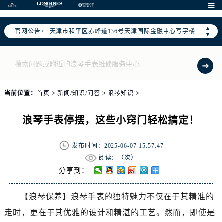
北京市东城区东长安街1号东方广场写字楼W3座6层602室（需提前预约）

北京市朝阳区建国门外大街甲6号华熙国际中心写字楼D座11层1102室（需提前预约）
▲
天津市和平区赤峰道136号天津国际金融中心写字楼26层2603室（需提前预约）
官网公告>
▼
上海市徐汇区虹桥路3号港汇中心写字楼2座37层3705室（需提前预约）
上海市黄浦区南京东路299号宏伊国际广场写字楼8层806室（需提前预约）
南京市秦淮区中山南路1号（新街口）南京中心写字楼22层C1-1室（需提前预约）
常州市新北区龙锦路1590号现代传媒中心写字楼5号楼10层1008室（需提前预约）
当前位置：
首页
>
新闻/知识/问答
>
浪琴知识
>
徐州市鼓楼区淮海东路29号苏宁广场IFC国际金融中心写字楼35层3508室（需提前预约）
扬州市邗江区国展路29号星耀天地写字楼1号楼18层1803室（需提前预约）
浪琴手表停摆，这些小窍门轻松搞定！
盐城市盐都区世纪大道5号盐城金融城写字楼1号楼16层1604室（需提前预约）
泰州市海陵区永定东路399号置地商务中心东塔写字楼（华润万象城）17层1706室（需提前预约）
发布时间：2025-06-07 15:57:47
宁波市江北区大闸南路500号来福士广场办公楼20层2009室（需提前预约）
阅读：（
次）
杭州市上城区钱江路1366号华润大厦写字楼A座5层503-5室（需提前预约）
分享到：
金华市金东区东市南街777号金华万达广场写字楼4号楼22层2209室（需提前预约）
绍兴市越城区胜利东路379号世茂天际中心写字楼8层805室（需提前预约）
【
浪琴保养
】浪琴手表的独特魅力不仅在于其精准的
嘉兴市南湖区广益路705号嘉兴世界贸易中心写字楼A座13层1304室（需提前预约）
走时，更在于其优雅的设计和精湛的工艺。然而，即使是