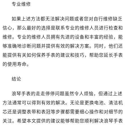
黑龙江省齐齐哈尔市龙沙区龙华路浪琴售后服务中心（需提前预约）
专业维修
黑龙江省双鸭山市尖山区新兴大街浪琴售后服务中心（需提前预约）
黑龙江省绥化市北林区新华街与康庄路交叉口浪琴售后服务中心（需提前预约）
如果上述方法都无法解决问题或者您对自行维修缺乏
黑龙江省伊春市伊美区通河路浪琴售后服务中心（需提前预约）
信心，那么最好的选择是联系专业的维修人员进行检查和
吉林省白城市洮北区明仁南街浪琴售后服务中心（需提前预约）
维修。专业的维修人员拥有先进的设备和丰富的经验，能
吉林省白山市浑江区浑江大街浪琴售后服务中心（需提前预约）
够准确地诊断问题并提供有效的解决方案。同时，他们还
吉林省吉林市船营区河南街浪琴售后服务中心（需提前预约）
能提供有关如何保养手表的建议和技巧，帮助您延长手表
吉林省辽源市龙山区人民大街浪琴售后服务中心（需提前预约）
的使用寿命。
吉林省梅河口市新华街道梅河大街浪琴售后服务中心（需提前预约）
吉林省四平市铁东区紫气大路与南九经街交汇处浪琴售后服务中心（需提前预约）
结论
吉林省松原市宁江区五环大街浪琴售后服务中心（需提前预约）
吉林省通化市东昌区环通乡江南大街浪琴售后服务中心（需提前预约）
浪琴手表的走走停停问题虽然令人烦恼，但通过上述
吉林省延边市延吉市解放路浪琴售后服务中心（需提前预约）
方法通常可以得到有效的解决。无论是更换电池、清洁机
辽宁省鞍山市铁东区站前街浪琴售后服务中心（需提前预约）
芯还是调整表带和表冠等步骤都需要细心操作和对细节的
辽宁省本溪市平山区胜利路浪琴售后服务中心（需提前预约）
辽宁省朝阳市双塔区新华路浪琴售后服务中心（需提前预约）
关注。希望本文提供的建议能够帮助您顺利解决浪琴手表