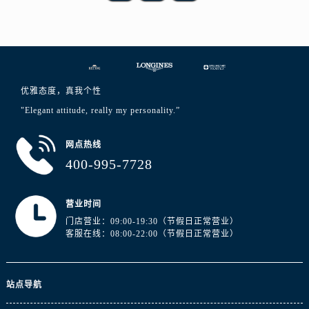
浙江省金华市金东区东市南街777号金华万达广场4号楼22楼2209室浪琴售后服务中心（需提前预约）
浙江省丽水市莲都区解放街浪琴售后服务中心（需提前预约）
浙江省宁波市江北区大闸南路500号来福士广场办公楼20层2009室浪琴售后服务中心（需提前预约）
浙江省衢州市柯城区上街浪琴售后服务中心（需提前预约）
浙江省绍兴市越城区胜利东路379号世茂天际中心写字楼8层805室浪琴售后服务中心（需提前预约）
优雅态度，真我个性
浙江省舟山市定海区解放东路浪琴售后服务中心（需提前预约）
"Elegant attitude, really my personality.”
澳门特别行政区大堂区议事亭前地（新马路）浪琴售后服务中心（需提前预约）
澳门特别行政区风顺堂区南湾大马路浪琴售后服务中心（需提前预约）
网点热线
澳门特别行政区花地玛堂区关闸广场浪琴售后服务中心（需提前预约）
400-995-7728
澳门特别行政区花王堂区大三巴商圈浪琴售后服务中心（需提前预约）
澳门特别行政区嘉模堂区官也街浪琴售后服务中心（需提前预约）
营业时间
澳门省路氹城市金光大道浪琴售后服务中心（需提前预约）
门店营业：09:00-19:30（节假日正常营业）
客服在线：08:00-22:00（节假日正常营业）
澳门特别行政区望德堂区塔石广场浪琴售后服务中心（需提前预约）
福建省福州市鼓楼区五四路128-1号恒力城写字楼15层03室浪琴售后服务中心（需提前预约）
福建省厦门市思明区湖滨东路95号万象城华润大厦B座11层1104室浪琴售后服务中心（需提前预约）
站点导航
广东省潮州市潮安区新风路与潮汕路交汇处浪琴售后服务中心（需提前预约）