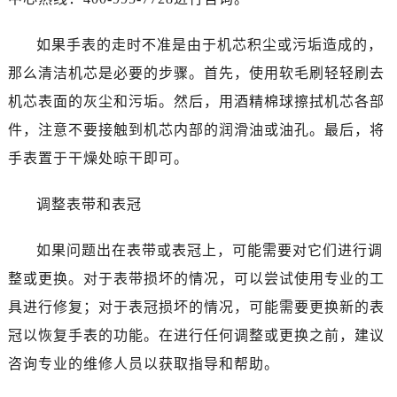
昆明市盘龙区北京路928号同德昆明广场写字楼10层06室（需提前预约）
石家庄市长安区中山东路39号勒泰中心写字楼B座13层07室（需提前预约）
如果手表的走时不准是由于机芯积尘或污垢造成的，
西安市碑林区南关正街88号华侨城长安国际中心E座6楼10室（需提前预约）
那么清洁机芯是必要的步骤。首先，使用软毛刷轻轻刷去
海口市龙华区金贸东路5号海口华润大厦B座17层1707室（需提前预约）
机芯表面的灰尘和污垢。然后，用酒精棉球擦拭机芯各部
唐山市路南区新华东道100号万达广场写字楼A座10层1002室（需提前预约）
台州市椒江区东海大道1800号腾达中心东1幢20楼2002室（需提前预约）
件，注意不要接触到机芯内部的润滑油或油孔。最后，将
内蒙古自治区呼和浩特市玉泉区大学西街70号华润万象城写字楼（鄂尔多斯大厦）23层2326室（需提前预约）
手表置于干燥处晾干即可。
甘肃省兰州市七里河区西津西路16号兰州中心写字楼21层2102室（需提前预约）
重庆市解放碑渝中区民权路28号英利国际金融中心写字楼20层01室（需提前预约）
调整表带和表冠
黑龙江省大庆市萨尔图区会战大街浪琴售后服务中心（需提前预约）
如果问题出在表带或表冠上，可能需要对它们进行调
黑龙江省鹤岗市向阳区红军路浪琴售后服务中心（需提前预约）
黑龙江省黑河市爱辉区中央街浪琴售后服务中心（需提前预约）
整或更换。对于表带损坏的情况，可以尝试使用专业的工
黑龙江省鸡西市鸡冠区红军路浪琴售后服务中心（需提前预约）
具进行修复；对于表冠损坏的情况，可能需要更换新的表
黑龙江省佳木斯市向阳区长安路浪琴售后服务中心（需提前预约）
冠以恢复手表的功能。在进行任何调整或更换之前，建议
黑龙江省牡丹江市东安区太平路浪琴售后服务中心（需提前预约）
咨询专业的维修人员以获取指导和帮助。
黑龙江省七台河市桃山区大同街浪琴售后服务中心（需提前预约）