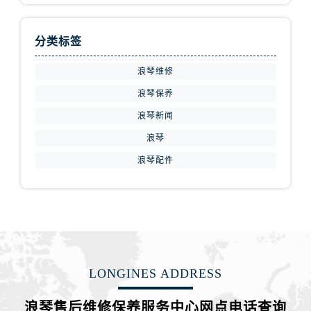
江苏省徐州市鼓楼区淮海东路29号苏宁广场IFC国际金融中心35层3508室浪琴售后服务中心（需提前预约）
江苏省盐城市盐都区世纪大道5号盐城金融城写字楼1号楼16层1604室浪琴售后服务中心（需提前预约）
分类标签
江苏省扬州市邗江区国展路29号星耀天地写字楼1号楼18层1803室浪琴售后服务中心（需提前预约）
江苏省镇江市京口区中山东路浪琴售后服务中心（需提前预约）
浪琴维修
江西省抚州市临川区赣东大道浪琴售后服务中心（需提前预约）
浪琴保养
江西省赣州市章贡区文清路浪琴售后服务中心（需提前预约）
浪琴新闻
江西省吉安市吉州区井冈山大道浪琴售后服务中心（需提前预约）
江西省景德镇市珠山区珠山中路浪琴售后服务中心（需提前预约）
浪琴
江西省九江市浔阳区浔阳路浪琴售后服务中心（需提前预约）
浪琴配件
江西省南昌市红谷滩新区红谷中大道998号绿地双子塔（中央广场）A1座办公楼14层1407室浪琴售后服务中心（需提前预约）
江西省萍乡市安源区萍安北大道与康庄路交叉口浪琴售后服务中心（需提前预约）
江西省上饶市信州区滨江西路浪琴售后服务中心（需提前预约）
江西省新余市渝水区北湖西路浪琴售后服务中心（需提前预约）
江西省宜春市袁州区中山中路浪琴售后服务中心（需提前预约）
LONGINES ADDRESS
江西省鹰潭市月湖区胜利东路浪琴售后服务中心（需提前预约）
山东省德州市德城区东风中路浪琴售后服务中心（需提前预约）
浪琴售后维修保养服务中心网点电话查询