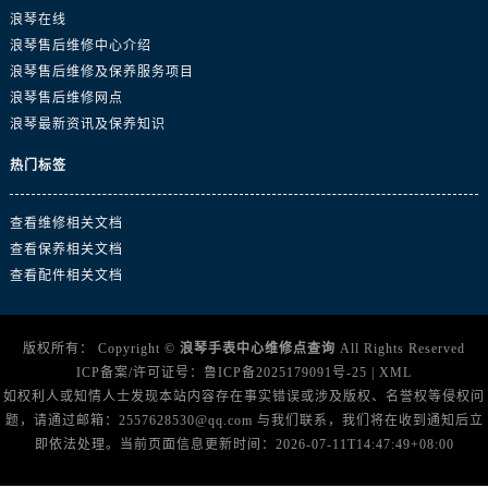
广东省广州市天河区天河路230号万菱汇国际中心A塔7层704室浪琴售后服务中心（需提前预约）
浪琴在线
广东省广州市越秀区环市东路371-375号世界贸易中心大厦南塔15层1507室浪琴售后服务中心（需提前预约）
浪琴售后维修中心介绍
广东省河源市源城区越王大道浪琴售后服务中心（需提前预约）
浪琴售后维修及保养服务项目
广东省惠州市惠城区江北文昌一路7号华贸大厦1座30层3005室浪琴售后服务中心（需提前预约）
浪琴售后维修网点
浪琴最新资讯及保养知识
广东省江门市蓬江区广场西路浪琴售后服务中心（需提前预约）
广东省揭阳市榕城进贤门步行街浪琴售后服务中心（需提前预约）
热门标签
广东省茂名市电白区水东街道迎宾大道浪琴售后服务中心（需提前预约）
广东省梅州市梅江区金燕大道浪琴售后服务中心（需提前预约）
查看维修相关文档
广东省清远市清城区湖西路浪琴售后服务中心（需提前预约）
查看保养相关文档
查看配件相关文档
广东省汕头市龙湖区长平路浪琴售后服务中心（需提前预约）
广东省汕尾市城区香洲街道园林社区翠园街浪琴售后服务中心（需提前预约）
广东省韶关市武江区芙蓉新区与老城中心交汇处浪琴售后服务中心（需提前预约）
版权所有：
Copyright ©
浪琴手表中心维修点查询
All Rights Reserved
广东省深圳市罗湖区深南东路5001号华润大厦17层1701室浪琴售后服务中心（需提前预约）
ICP备案/许可证号：
鲁ICP备2025179091号-25
|
XML
如权利人或知情人士发现本站内容存在事实错误或涉及版权、名誉权等侵权问
广东省阳江市江城区东风一路浪琴售后服务中心（需提前预约）
题，请通过邮箱：2557628530@qq.com 与我们联系，我们将在收到通知后立
广东省云浮市云城区金山路浪琴售后服务中心（需提前预约）
即依法处理。当前页面信息更新时间：2026-07-11T14:47:49+08:00
广东省湛江市赤坎区观海北路浪琴售后服务中心（需提前预约）