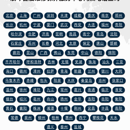
山东省东营市东营区济南路浪琴售后服务中心（需提前预约）
山东省济南市历下区经十路11111号华润中心写字楼（万象城）15层1508室浪琴售后服务中心（需提前预约）
北京
上海
广州
深圳
天津
成都
重庆
南京
郑州
山东省济宁市任城区太白楼路浪琴售后服务中心（需提前预约）
长沙
杭州
宁波
厦门
武汉
西安
大连
福州
贵阳
山东省莱芜市文化南路8号银座商城名表维修一楼名表维修浪琴售后服务中心（需提前预约）
山东省临沂市兰山区解放路浪琴售后服务中心（需提前预约）
哈尔滨
合肥
济南
昆明
南昌
南宁
青岛
沈阳
山东省日照市东港区烟台路浪琴售后服务中心（需提前预约）
石家庄
苏州
长春
河北
太原
保定
唐山
邯郸
山东省泰安市泰山区财源街道泰山大街浪琴售后服务中心（需提前预约）
廊坊
昆山
广西
佛山
东莞
中山
德阳
绵阳
山东省威海市环翠区新威海路89号振华商厦一楼名表维修浪琴售后服务中心（需提前预约）
齐齐哈尔
呼和浩特
吉林
无锡
芜湖
珠海
汕头
三亚
山东省潍坊市奎文区东风东街浪琴售后服务中心（需提前预约）
海口
赣州
漳州
拉萨
青海
新疆
兰州
银川
大同
山东省枣庄市滕州市北辛路与善国路交叉口浪琴售后服务中心（需提前预约）
乌鲁木齐
赤峰
包头
阳泉
大庆
秦皇岛
沧州
张家口
山东省淄博市张店区金晶大道浪琴售后服务中心（需提前预约）
温州
徐州
潍坊
九江
常州
嘉兴
南通
临沂
淮安
上海市黄浦区南京东路299号宏伊国际广场写字楼8层806室浪琴售后服务中心（需提前预约）
上海市徐汇区虹桥路3号港汇中心2座37层3705室浪琴售后服务中心（需提前预约）
烟台
绍兴
亳州
舟山
扬州
金华
洛阳
岳阳
衡阳
浙江省杭州市上城区钱江路1366号华润大厦A座5层503-5室浪琴售后服务中心（需提前预约）
黄石
襄阳
株洲
湘潭
十堰
荆州
宜昌
许昌
南阳
浙江省湖州市吴兴区劳动路浪琴售后服务中心（需提前预约）
常德
泉州
柳州
桂林
惠州
西宁
攀枝花
天水
浙江省嘉兴市南湖区广益路705号嘉兴世界贸易中心A座13层1304室浪琴售后服务中心（需提前预约）
遵义
泰州
盐城