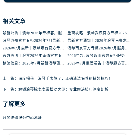
内蒙古自治区包头市青山区幸福路甲3号王府井百货名表维修浪琴售后服务中心（需提前预约）
内蒙古自治区赤峰市红山区哈达街浪琴售后服务中心（需提前预约）
内蒙古自治区鄂尔多斯市东胜区伊金霍洛街浪琴售后服务中心（需提前预约）
相关文章
内蒙古自治区呼伦贝尔市海拉尔区中央街浪琴售后服务中心（需提前预约）
最新公告｜浪琴2026年专柜客户服务热线中国区7月（含核验攻略）
重磅攻略｜浪琴武汉官方专柜2026年7月客户服务电话权威核验
内蒙古自治区通辽市科尔沁区明仁大街浪琴售后服务中心（需提前预约）
浪琴沧州官方专柜2026年7月最新客服电话｜门店信息+服务攻略
最新官方通知｜2026年浪琴乌鲁木齐专柜服务信息整合，客服热线7月已更新
内蒙古自治区乌海市海勃湾区人民南路浪琴售后服务中心（需提前预约）
2026年7月最新｜浪琴烟台官方专柜客户服务热线全攻略，门店信息一网打尽
浪琴南京官方专柜2026年7月服务升级｜客户热线+门店信息重磅公示
内蒙古自治区乌兰察布市集宁区恩和大街浪琴售后服务中心（需提前预约）
官方声明｜浪琴2026年南通官方专柜门店信息及客户服务热线最新公告
2026年7月浪琴鞍山官方专柜服务热线全攻略｜门店信息及时更新
内蒙古自治区锡林郭勒盟市锡林浩特市光明街与额尔敦路交叉口浪琴售后服务中心（需提前预约）
核验信息：2026年7月最新浪琴赣州官方专柜服务热线与门店公示
2026年7月重磅通告｜浪琴廊坊官方专柜信息大全，客户服务热线同步更新
内蒙古自治区兴安盟市乌兰浩特市兴安大街浪琴售后服务中心（需提前预约）
山西省大同市平城区迎宾街浪琴售后服务中心（需提前预约）
上一篇：
深度揭秘：浪琴手表脏了，正确清洁保养的精妙技巧！
山西省晋城市城区黄华街浪琴售后服务中心（需提前预约）
下一篇：
解锁浪琴腕表表带松动之谜：专业解决技巧深度剖析
山西省晋中市榆次区顺城街浪琴售后服务中心（需提前预约）
山西省临汾市尧都区解放路浪琴售后服务中心（需提前预约）
了解更多
山西省吕梁市离石区永宁中路与建设街交叉口浪琴售后服务中心（需提前预约）
浪琴维修服务中心地址
山西省朔州市朔城区怡西路与鄯阳西街交汇处浪琴售后服务中心（需提前预约）
山西省忻州市忻府区和平东街与七一南路交叉口浪琴售后服务中心（需提前预约）