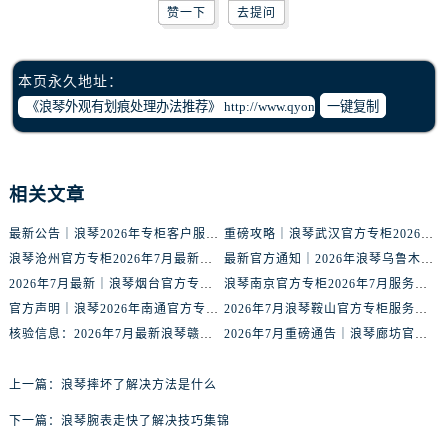
辽宁省丹东市振兴区七经街浪琴售后服务中心（需提前预约）
赞一下
去提问
辽宁省抚顺市新抚区东一路浪琴售后服务中心（需提前预约）
辽宁省阜新市海州区解放大街浪琴售后服务中心（需提前预约）
本页永久地址：
辽宁省葫芦岛市连山区中央路浪琴售后服务中心（需提前预约）
一键复制
辽宁省锦州市古塔区中央大街浪琴售后服务中心（需提前预约）
辽宁省辽阳市白塔区新运大街浪琴售后服务中心（需提前预约）
辽宁省盘锦市兴隆台区石油大街浪琴售后服务中心（需提前预约）
相关文章
辽宁省铁岭市银州区南马路浪琴售后服务中心（需提前预约）
辽宁省营口市站前区市府路与渤海大街交叉口浪琴售后服务中心（需提前预约）
最新公告｜浪琴2026年专柜客户服务热线中国区7月（含核验攻略）
重磅攻略｜浪琴武汉官方专柜2026年7月客户服务电话权威核验
辽宁省沈阳市沈河区中街路137号亨得利名表维修授权店1楼浪琴售后服务中心（需提前预约）
浪琴沧州官方专柜2026年7月最新客服电话｜门店信息+服务攻略
最新官方通知｜2026年浪琴乌鲁木齐专柜服务信息整合，客服热线7月已更新
2026年7月最新｜浪琴烟台官方专柜客户服务热线全攻略，门店信息一网打尽
浪琴南京官方专柜2026年7月服务升级｜客户热线+门店信息重磅公示
辽宁省沈阳市沈河区中街路83号亨得利名表维修授权店1楼浪琴售后服务中心（需提前预约）
官方声明｜浪琴2026年南通官方专柜门店信息及客户服务热线最新公告
2026年7月浪琴鞍山官方专柜服务热线全攻略｜门店信息及时更新
北京市朝阳区建国门外大街甲6号华熙国际中心D座11层1102室浪琴售后服务中心（需提前预约）
核验信息：2026年7月最新浪琴赣州官方专柜服务热线与门店公示
2026年7月重磅通告｜浪琴廊坊官方专柜信息大全，客户服务热线同步更新
北京市东城区东长安街1号王府井东方广场W3座6层602室浪琴售后服务中心（需提前预约）
河北省保定市竞秀区朝阳北大街北国先天下浪琴售后服务中心（需提前预约）
上一篇：
浪琴摔坏了解决方法是什么
内蒙古自治区阿拉善盟市左旗土尔扈特大街浪琴售后服务中心（需提前预约）
下一篇：
浪琴腕表走快了解决技巧集锦
内蒙古自治区巴彦淖尔市临河区新华街浪琴售后服务中心（需提前预约）