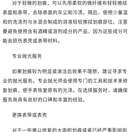
温州市鹿城区锦绣路1067号置信广场10层1015室（需提前预约）
对于轻微的划痕，可以先用柔软的微纤维布轻轻擦拭
哈尔滨市道里区友谊西路600号富力中心T2座写字楼29层03室（需提前预约）
表盘和表带，去除表面的灰尘和污渍。随后，使用少量温
大连市中山区人民路15号国际金融大厦7层G室（需提前预约）
和的洗涤剂与水混合制成的溶液轻轻擦拭划痕部位。注意
佛山市禅城区季华五路57号万科金融中心C座12层1205室（需提前预约）
要避免使用含有酒精或溶剂成分的产品，因为这些成分可
东莞市东城街道鸿福东路1号民盈国贸中心T1写字楼9层907室（需提前预约）
能会损伤表壳或表带材料。
无锡市梁溪区人民中路139号恒隆广场写字楼1座11层1104室（需提前预约）
南通市崇川区工农路57号圆融广场写字楼16层1603室（需提前预约）
专业抛光服务
苏州市苏州工业园区星港街199号苏州中心办公楼C座22层08室（需提前预约）
武汉市江汉区解放大道686号世界贸易大厦38层09室（需提前预约）
如果划痕较为明显或清洁后效果不理想，建议寻求专
南宁市青秀区金湖路59号地王大厦12楼1224室（需提前预约）
业的抛光服务。专业抛光师会使用专门的工具和技术来修
合肥市蜀山区潜山路111号万象城华润大厦B座12楼03室（需提前预约）
复划痕，使手表恢复原有的光泽。在选择服务时，请确保
泉州市丰泽区宝洲路729号浦西万达中心写字楼A座7楼709室（需提前预约）
服务商具有良好的口碑和丰富的经验。
青岛市南区山东路6号华润大厦B座22层04室（需提前预约）
烟台市芝罘区胜利路139号万达金融中心A座907室（需提前预约）
更换表带或表壳
长春市朝阳区西安大路727号中银大厦A座(旺进大厦)18层09室（需提前预约）
贵阳市南明区都司高架桥路33号亨特国际金融中心14楼14D（需提前预约）
对于一些难以修复的大面积划痕或者已经严重影响到