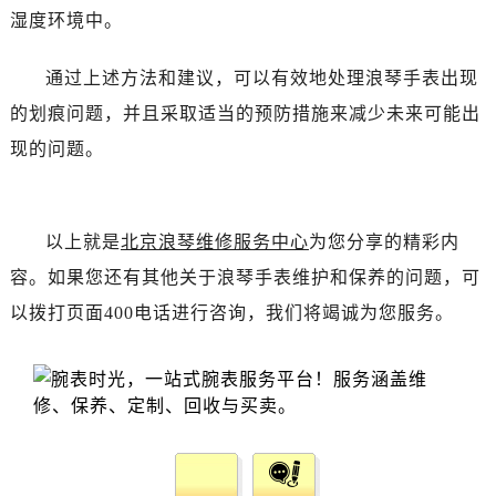
黑龙江省齐齐哈尔市龙沙区龙华路浪琴售后服务中心（需提前预约）
湿度环境中。
黑龙江省双鸭山市尖山区新兴大街浪琴售后服务中心（需提前预约）
黑龙江省绥化市北林区新华街与康庄路交叉口浪琴售后服务中心（需提前预约）
通过上述方法和建议，可以有效地处理浪琴手表出现
黑龙江省伊春市伊美区通河路浪琴售后服务中心（需提前预约）
的划痕问题，并且采取适当的预防措施来减少未来可能出
吉林省白城市洮北区明仁南街浪琴售后服务中心（需提前预约）
现的问题。
吉林省白山市浑江区浑江大街浪琴售后服务中心（需提前预约）
吉林省吉林市船营区河南街浪琴售后服务中心（需提前预约）
吉林省辽源市龙山区人民大街浪琴售后服务中心（需提前预约）
以上就是
北京浪琴维修服务中心
为您分享的精彩内
吉林省梅河口市新华街道梅河大街浪琴售后服务中心（需提前预约）
容。如果您还有其他关于浪琴手表维护和保养的问题，可
吉林省四平市铁东区紫气大路与南九经街交汇处浪琴售后服务中心（需提前预约）
以拨打页面400电话进行咨询，我们将竭诚为您服务。
吉林省松原市宁江区五环大街浪琴售后服务中心（需提前预约）
吉林省通化市东昌区环通乡江南大街浪琴售后服务中心（需提前预约）
吉林省延边市延吉市解放路浪琴售后服务中心（需提前预约）
辽宁省鞍山市铁东区站前街浪琴售后服务中心（需提前预约）
辽宁省本溪市平山区胜利路浪琴售后服务中心（需提前预约）
辽宁省朝阳市双塔区新华路浪琴售后服务中心（需提前预约）