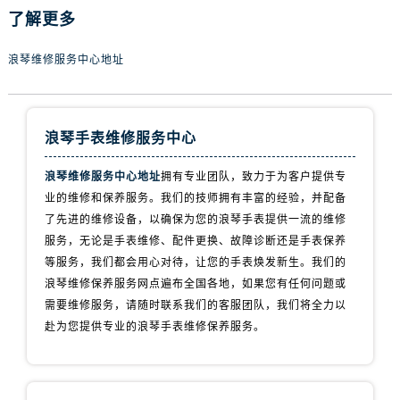
内蒙古自治区包头市青山区幸福路甲3号王府井百货名表维修浪琴售后服务中心（需提前预约）
了解更多
内蒙古自治区赤峰市红山区哈达街浪琴售后服务中心（需提前预约）
内蒙古自治区鄂尔多斯市东胜区伊金霍洛街浪琴售后服务中心（需提前预约）
浪琴维修服务中心地址
内蒙古自治区呼伦贝尔市海拉尔区中央街浪琴售后服务中心（需提前预约）
内蒙古自治区通辽市科尔沁区明仁大街浪琴售后服务中心（需提前预约）
内蒙古自治区乌海市海勃湾区人民南路浪琴售后服务中心（需提前预约）
浪琴手表维修服务中心
内蒙古自治区乌兰察布市集宁区恩和大街浪琴售后服务中心（需提前预约）
浪琴维修服务中心地址
拥有专业团队，致力于为客户提供专
内蒙古自治区锡林郭勒盟市锡林浩特市光明街与额尔敦路交叉口浪琴售后服务中心（需提前预约）
业的维修和保养服务。我们的技师拥有丰富的经验，并配备
内蒙古自治区兴安盟市乌兰浩特市兴安大街浪琴售后服务中心（需提前预约）
了先进的维修设备，以确保为您的浪琴手表提供一流的维修
山西省大同市平城区迎宾街浪琴售后服务中心（需提前预约）
服务，无论是手表维修、配件更换、故障诊断还是手表保养
山西省晋城市城区黄华街浪琴售后服务中心（需提前预约）
等服务，我们都会用心对待，让您的手表焕发新生。我们的
山西省晋中市榆次区顺城街浪琴售后服务中心（需提前预约）
浪琴维修保养服务网点遍布全国各地，如果您有任何问题或
需要维修服务，请随时联系我们的客服团队，我们将全力以
山西省临汾市尧都区解放路浪琴售后服务中心（需提前预约）
赴为您提供专业的浪琴手表维修保养服务。
山西省吕梁市离石区永宁中路与建设街交叉口浪琴售后服务中心（需提前预约）
山西省朔州市朔城区怡西路与鄯阳西街交汇处浪琴售后服务中心（需提前预约）
山西省忻州市忻府区和平东街与七一南路交叉口浪琴售后服务中心（需提前预约）