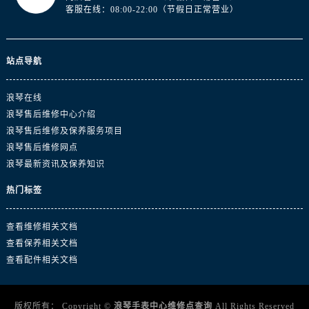
浙江省金华市金东区东市南街777号金华万达广场4号楼22楼2209室浪琴售后服务中心（需提前预约）
客服在线：08:00-22:00（节假日正常营业）
浙江省丽水市莲都区解放街浪琴售后服务中心（需提前预约）
浙江省宁波市江北区大闸南路500号来福士广场办公楼20层2009室浪琴售后服务中心（需提前预约）
站点导航
浙江省衢州市柯城区上街浪琴售后服务中心（需提前预约）
浙江省绍兴市越城区胜利东路379号世茂天际中心写字楼8层805室浪琴售后服务中心（需提前预约）
浪琴在线
浙江省舟山市定海区解放东路浪琴售后服务中心（需提前预约）
浪琴售后维修中心介绍
澳门特别行政区大堂区议事亭前地（新马路）浪琴售后服务中心（需提前预约）
浪琴售后维修及保养服务项目
澳门特别行政区风顺堂区南湾大马路浪琴售后服务中心（需提前预约）
浪琴售后维修网点
澳门特别行政区花地玛堂区关闸广场浪琴售后服务中心（需提前预约）
浪琴最新资讯及保养知识
澳门特别行政区花王堂区大三巴商圈浪琴售后服务中心（需提前预约）
热门标签
澳门特别行政区嘉模堂区官也街浪琴售后服务中心（需提前预约）
澳门省路氹城市金光大道浪琴售后服务中心（需提前预约）
查看维修相关文档
澳门特别行政区望德堂区塔石广场浪琴售后服务中心（需提前预约）
查看保养相关文档
福建省福州市鼓楼区五四路128-1号恒力城写字楼15层03室浪琴售后服务中心（需提前预约）
查看配件相关文档
福建省厦门市思明区湖滨东路95号万象城华润大厦B座11层1104室浪琴售后服务中心（需提前预约）
广东省潮州市潮安区新风路与潮汕路交汇处浪琴售后服务中心（需提前预约）
版权所有：
Copyright ©
浪琴手表中心维修点查询
All Rights Reserved