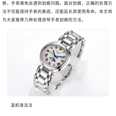
南昌市红谷滩新区红谷中大道998号绿地双子塔（中央广场）A1座办公楼14层07室（需提前预约）
移，手表难免会遇到划痕问题。面对划痕，正确的处理方
济南市历下区经十路11111号华润中心写字楼（万象城）15层1508室（需提前预约）
法不仅能保持手表的美观，还能延长其使用寿命。本文将
广州市天河区天河路230号万菱汇国际中心写字楼A塔7层704室（需提前预约）
为大家推荐几种处理浪琴手表划痕的方法。
广州市越秀区环市东路371-375号世界贸易中心大厦南塔写字楼15层07室（需提前预约）
深圳市罗湖区深南东路5001号华润大厦写字楼17层1701室（需提前预约）
惠州市惠城区江北文昌一路7号华贸大厦写字楼1座30层05室（需提前预约）
厦门市思明区湖滨东路95号华润大厦写字楼B座11层1104室（需提前预约）
福州市鼓楼区五四路128-1号恒力城写字楼15层03室（需提前预约）
成都市锦江区人民东路6号SAC东原中心写字楼24层2406B室（需提前预约）
重庆市江北区观音桥步行街2号融恒时代广场写字楼9层902室（需提前预约）
长沙市芙蓉区定王台街道建湘路393号世茂环球金融中心写字楼（芙蓉广场）10层13室（需提前预约）
郑州市二七区铭功路10号华润大厦写字楼29层2905室（需提前预约）
太原市迎泽区解放路15号亨得利名表服务中心（品牌授权店）3层整层（需提前预约）
沈阳市沈河区中街路137号亨得利名表服务中心（品牌授权店）1层整层（需提前预约）
沈阳市沈河区中街路83号亨得利名表服务中心（品牌授权店）1层整层（需提前预约）
温和清洁法
乌鲁木齐市天山区红山路26号时代广场（CCMALL）C座17层17-B（需提前预约）