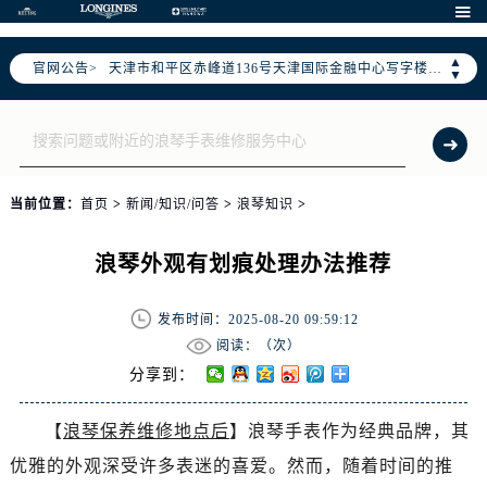
北京市东城区东长安街1号东方广场写字楼W3座6层602室（需提前预约）

北京市朝阳区建国门外大街甲6号华熙国际中心写字楼D座11层1102室（需提前预约）
▲
官网公告>
天津市和平区赤峰道136号天津国际金融中心写字楼26层2603室（需提前预约）
▼
上海市徐汇区虹桥路3号港汇中心写字楼2座37层3705室（需提前预约）
上海市黄浦区南京东路299号宏伊国际广场写字楼8层806室（需提前预约）
南京市秦淮区中山南路1号（新街口）南京中心写字楼22层C1-1室（需提前预约）
常州市新北区龙锦路1590号现代传媒中心写字楼5号楼10层1008室（需提前预约）
当前位置：
首页
>
新闻/知识/问答
>
浪琴知识
>
徐州市鼓楼区淮海东路29号苏宁广场IFC国际金融中心写字楼35层3508室（需提前预约）
扬州市邗江区国展路29号星耀天地写字楼1号楼18层1803室（需提前预约）
浪琴外观有划痕处理办法推荐
盐城市盐都区世纪大道5号盐城金融城写字楼1号楼16层1604室（需提前预约）
泰州市海陵区永定东路399号置地商务中心东塔写字楼（华润万象城）17层1706室（需提前预约）
发布时间：2025-08-20 09:59:12
宁波市江北区大闸南路500号来福士广场办公楼20层2009室（需提前预约）
阅读：（
次）
杭州市上城区钱江路1366号华润大厦写字楼A座5层503-5室（需提前预约）
分享到：
金华市金东区东市南街777号金华万达广场写字楼4号楼22层2209室（需提前预约）
【
浪琴保养维修地点后
】浪琴手表作为经典品牌，其
绍兴市越城区胜利东路379号世茂天际中心写字楼8层805室（需提前预约）
优雅的外观深受许多表迷的喜爱。然而，随着时间的推
嘉兴市南湖区广益路705号嘉兴世界贸易中心写字楼A座13层1304室（需提前预约）