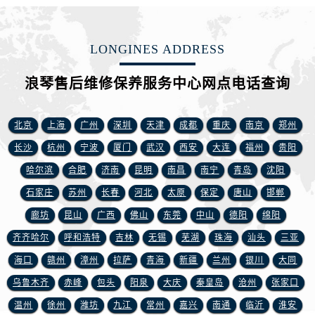
江苏省徐州市鼓楼区淮海东路29号苏宁广场IFC国际金融中心35层3508室浪琴售后服务中心（需提前预约）
江苏省盐城市盐都区世纪大道5号盐城金融城写字楼1号楼16层1604室浪琴售后服务中心（需提前预约）
江苏省扬州市邗江区国展路29号星耀天地写字楼1号楼18层1803室浪琴售后服务中心（需提前预约）
LONGINES ADDRESS
江苏省镇江市京口区中山东路浪琴售后服务中心（需提前预约）
浪琴售后维修保养服务中心网点电话查询
江西省抚州市临川区赣东大道浪琴售后服务中心（需提前预约）
江西省赣州市章贡区文清路浪琴售后服务中心（需提前预约）
江西省吉安市吉州区井冈山大道浪琴售后服务中心（需提前预约）
北京
上海
广州
深圳
天津
成都
重庆
南京
郑州
江西省景德镇市珠山区珠山中路浪琴售后服务中心（需提前预约）
长沙
杭州
宁波
厦门
武汉
西安
大连
福州
贵阳
江西省九江市浔阳区浔阳路浪琴售后服务中心（需提前预约）
哈尔滨
合肥
济南
昆明
南昌
南宁
青岛
沈阳
江西省南昌市红谷滩新区红谷中大道998号绿地双子塔（中央广场）A1座办公楼14层1407室浪琴售后服务中心（需提前预约）
石家庄
苏州
长春
河北
太原
保定
唐山
邯郸
江西省萍乡市安源区萍安北大道与康庄路交叉口浪琴售后服务中心（需提前预约）
廊坊
昆山
广西
佛山
东莞
中山
德阳
绵阳
江西省上饶市信州区滨江西路浪琴售后服务中心（需提前预约）
齐齐哈尔
呼和浩特
吉林
无锡
芜湖
珠海
汕头
三亚
江西省新余市渝水区北湖西路浪琴售后服务中心（需提前预约）
海口
赣州
漳州
拉萨
青海
新疆
兰州
银川
大同
江西省宜春市袁州区中山中路浪琴售后服务中心（需提前预约）
江西省鹰潭市月湖区胜利东路浪琴售后服务中心（需提前预约）
乌鲁木齐
赤峰
包头
阳泉
大庆
秦皇岛
沧州
张家口
山东省德州市德城区东风中路浪琴售后服务中心（需提前预约）
温州
徐州
潍坊
九江
常州
嘉兴
南通
临沂
淮安