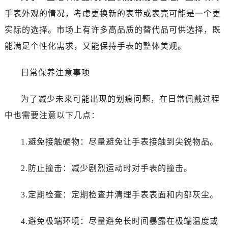
昆明市盘龙区北京路928号同德昆明广场写字楼10层06室（需提前预约）
手表外观的情况，考虑更换新的表带或表壳可能是一个更
石家庄市长安区中山东路39号勒泰中心写字楼B座13层07室（需提前预约）
实际的选择。市场上有许多高品质的替代品可供选择，既
西安市碑林区南关正街88号华侨城长安国际中心E座6楼10室（需提前预约）
能满足个性化需求，又能保持手表的整体美观。
海口市龙华区金贸东路5号海口华润大厦B座17层1707室（需提前预约）
唐山市路南区新华东道100号万达广场写字楼A座10层1002室（需提前预约）
日常保养注意事项
台州市椒江区东海大道1800号腾达中心东1幢20楼2002室（需提前预约）
内蒙古自治区呼和浩特市玉泉区大学西街70号华润万象城写字楼（鄂尔多斯大厦）23层2326室（需提前预约）
为了减少未来可能出现的划痕问题，在日常佩戴过程
甘肃省兰州市七里河区西津西路16号兰州中心写字楼21层2102室（需提前预约）
中也需要注意以下几点：
重庆市解放碑渝中区民权路28号英利国际金融中心写字楼20层01室（需提前预约）
黑龙江省大庆市萨尔图区会战大街浪琴售后服务中心（需提前预约）
1.避免接触硬物：尽量避免让手表接触到尖锐物品。
黑龙江省鹤岗市向阳区红军路浪琴售后服务中心（需提前预约）
黑龙江省黑河市爱辉区中央街浪琴售后服务中心（需提前预约）
2.防止撞击：减少剧烈运动时对手表的撞击。
黑龙江省鸡西市鸡冠区红军路浪琴售后服务中心（需提前预约）
黑龙江省佳木斯市向阳区长安路浪琴售后服务中心（需提前预约）
3.定期检查：定期检查并清理手表表面和内部灰尘。
黑龙江省牡丹江市东安区太平路浪琴售后服务中心（需提前预约）
黑龙江省七台河市桃山区大同街浪琴售后服务中心（需提前预约）
4.避免极端环境：尽量避免长时间暴露在极端温度或