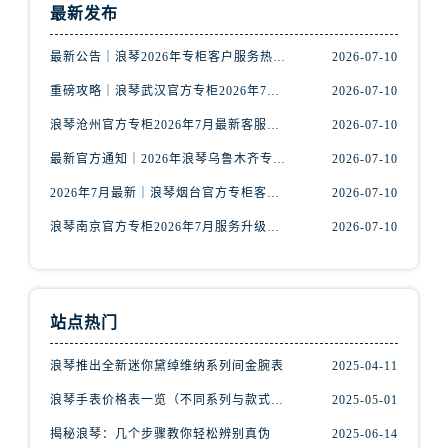
山西省阳泉市郊区平阳东街与新城大道交叉口浪琴售后服务中心（需提前预约）
最新发布
山西省运城市盐湖区河东街浪琴售后服务中心（需提前预约）
最新公告｜浪琴2026年专柜客户服务热线中国区7月（含核验攻略）
2026-07-10
山西省长治市潞州区英雄中路浪琴售后服务中心（需提前预约）
山西省太原市迎泽区迎泽街道解放路15号亨得利名表维修授权店3楼浪琴售后服务中心（需提前预约）
重磅攻略｜浪琴武汉官方专柜2026年7月客户服务电话权威核验
2026-07-10
天津市和平区赤峰道136号天津国际金融中心26层2603室浪琴售后服务中心（需提前预约）
浪琴沧州官方专柜2026年7月最新客服电话｜门店信息+服务攻略
2026-07-10
安徽省安庆市迎江区人民路浪琴售后服务中心（需提前预约）
最新官方通知｜2026年浪琴乌鲁木齐专柜服务信息整合，客服热线7月已更新
2026-07-10
安徽省蚌埠市蚌山区淮河路浪琴售后服务中心（需提前预约）
2026年7月最新｜浪琴烟台官方专柜客户服务热线全攻略，门店信息一网打尽
2026-07-10
安徽省亳州市谯城区魏武大道浪琴售后服务中心（需提前预约）
浪琴南京官方专柜2026年7月服务升级｜客户热线+门店信息重磅公示
2026-07-10
安徽省池州市贵池区长江路浪琴售后服务中心（需提前预约）
安徽省滁州市琅琊区南谯北路浪琴售后服务中心（需提前预约）
安徽省阜阳市颍州区颍州北路浪琴售后服务中心（需提前预约）
安徽省淮北市相山区淮海路浪琴售后服务中心（需提前预约）
站点热门
安徽省淮南市田家庵区国庆中路浪琴售后服务中心（需提前预约）
浪琴推出全新迷你黛绰维纳系列间金腕表
2025-04-11
安徽省黄山市屯溪区黄山西路浪琴售后服务中心（需提前预约）
安徽省六安市金安区解放中路浪琴售后服务中心（需提前预约）
浪琴手表价格表一览（不同系列与款式的价格区间）
2025-05-01
安徽省马鞍山市雨山区湖南西路浪琴售后服务中心（需提前预约）
揭秘浪琴：几个步骤教你轻松辨别真伪
2025-06-14