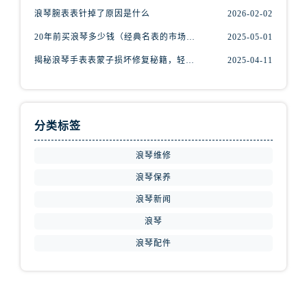
安徽省宿州市埇桥区人民中路浪琴售后服务中心（需提前预约）
浪琴腕表表针掉了原因是什么
2026-02-02
安徽省铜陵市铜官区石城大道浪琴售后服务中心（需提前预约）
20年前买浪琴多少钱（经典名表的市场价值回顾）
2025-05-01
安徽省芜湖市镜湖区中山路步行街浪琴售后服务中心（需提前预约）
揭秘浪琴手表表蒙子损坏修复秘籍，轻松重获透明之美！
2025-04-11
安徽省宣城市宣州区叠嶂西路浪琴售后服务中心（需提前预约）
福建省龙岩市新罗区九一南路浪琴售后服务中心（需提前预约）
福建省南平市建阳区人民西路浪琴售后服务中心（需提前预约）
福建省宁德市蕉城区天湖东路浪琴售后服务中心（需提前预约）
分类标签
福建省莆田市城厢区霞林街道荔华东大道浪琴售后服务中心（需提前预约）
浪琴维修
福建省三明市三元区东乾二路浪琴售后服务中心（需提前预约）
福建省漳州市龙文区步港路浪琴售后服务中心（需提前预约）
浪琴保养
江苏省常州市新北区龙锦路1590号现代传媒中心5号楼10层1008室浪琴售后服务中心（需提前预约）
浪琴新闻
江苏省淮安市清江浦区淮海北路浪琴售后服务中心（需提前预约）
浪琴
江苏省连云港市海州区通灌北路浪琴售后服务中心（需提前预约）
浪琴配件
江苏省南京市秦淮区中山南路1号南京中心22层22-C1-C3室浪琴售后服务中心（需提前预约）
江苏省宿迁市宿城区西湖路浪琴售后服务中心（需提前预约）
江苏省泰州市海陵区永定东路399号置地商务中心东塔（华润万象城）17层1706室浪琴售后服务中心（需提前预约）