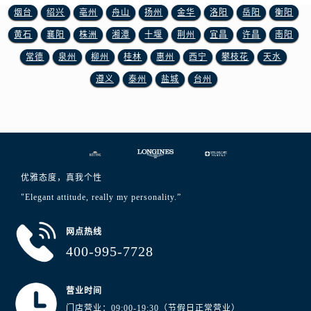
山东省东营市东营区济南路浪琴售后服务中心（需提前预约）
烟台
绍兴
亳州
舟山
扬州
金华
洛阳
岳阳
衡阳
山东省济南市历下区经十路11111号华润中心写字楼（万象城）15层1508室浪琴售后服务中心（需提前预约）
黄石
襄阳
株洲
湘潭
十堰
荆州
宜昌
许昌
南阳
山东省济宁市任城区太白楼路浪琴售后服务中心（需提前预约）
常德
泉州
柳州
桂林
惠州
西宁
攀枝花
天水
山东省莱芜市文化南路8号银座商城名表维修一楼名表维修浪琴售后服务中心（需提前预约）
遵义
泰州
盐城
台州
山东省临沂市兰山区解放路浪琴售后服务中心（需提前预约）
山东省日照市东港区烟台路浪琴售后服务中心（需提前预约）
山东省泰安市泰山区财源街道泰山大街浪琴售后服务中心（需提前预约）
山东省威海市环翠区新威海路89号振华商厦一楼名表维修浪琴售后服务中心（需提前预约）
山东省潍坊市奎文区东风东街浪琴售后服务中心（需提前预约）
优雅态度，真我个性
山东省枣庄市滕州市北辛路与善国路交叉口浪琴售后服务中心（需提前预约）
"Elegant attitude, really my personality.”
山东省淄博市张店区金晶大道浪琴售后服务中心（需提前预约）
上海市黄浦区南京东路299号宏伊国际广场写字楼8层806室浪琴售后服务中心（需提前预约）
网点热线
上海市徐汇区虹桥路3号港汇中心2座37层3705室浪琴售后服务中心（需提前预约）
400-995-7728
浙江省杭州市上城区钱江路1366号华润大厦A座5层503-5室浪琴售后服务中心（需提前预约）
浙江省湖州市吴兴区劳动路浪琴售后服务中心（需提前预约）
营业时间
浙江省嘉兴市南湖区广益路705号嘉兴世界贸易中心A座13层1304室浪琴售后服务中心（需提前预约）
门店营业：09:00-19:30（节假日正常营业）