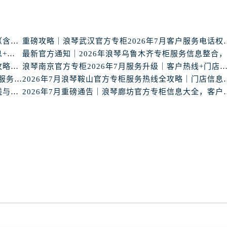
服务中心（需提前预约）
服务中心（需提前预约）
后服务中心（需提前预约）
最新公告｜浪琴2026年专柜客户服务热线中国区7月（含核验攻略）
重磅攻略｜浪琴武汉官方专柜2
后服务中心（需提前预约）
浪琴沧州官方专柜2026年7月最新客服电话｜门店信息+服务攻略
后服务中心（需提前预约）
2026年7月最新｜浪琴烟台官方专柜客户服务热线全攻略，门店信息一网打尽
浪琴南京官方专柜2026年7月服务升级｜客户热线+门店信息重
后服务中心（需提前预约）
官方声明｜浪琴2026年南通官方专柜门店信息及客户服务热线最新公告
2026年7月浪琴鞍山官方专
售后服务中心（需提前预约）
核验信息：2026年7月最新浪琴赣州官方专柜服务热线与门店公示
2026年7月重磅通告｜浪琴廊坊
服务中心（需提前预约）
街交叉口浪琴售后服务中心（需提前预约）
得利名表维修授权店1楼浪琴售后服务中心（需提前预约）
得利名表维修授权店1楼浪琴售后服务中心（需提前预约）
国际中心D座11层1102室浪琴售后服务中心（需提前预约）
广场W3座6层602室浪琴售后服务中心（需提前预约）
先天下浪琴售后服务中心（需提前预约）
特大街浪琴售后服务中心（需提前预约）
街浪琴售后服务中心（需提前预约）