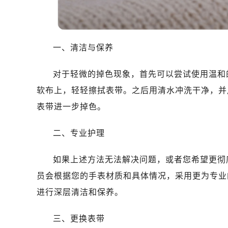
温州市鹿城区锦绣路1067号置信广场
哈尔滨市道里区友谊西路600号富力中
大连市中山区人民路15号国际金融大
佛山市禅城区季华五路57号万科金融中
一、清洁与保养
东莞市东城街道鸿福东路1号民盈国贸
对于轻微的掉色现象，首先可以尝试使用温和
无锡市梁溪区人民中路139号恒隆广场
南通市崇川区工农路57号圆融广场写字
软布上，轻轻擦拭表带。之后用清水冲洗干净，并
苏州市苏州工业园区星港街199号苏州
表带进一步掉色。
武汉市江汉区解放大道686号世界贸易
南宁市青秀区金湖路59号地王大厦12
二、专业护理
合肥市蜀山区潜山路111号万象城华润
如果上述方法无法解决问题，或者您希望更彻
泉州市丰泽区宝洲路729号浦西万达中
青岛市南区山东路6号华润大厦B座2
员会根据您的手表材质和具体情况，采用更为专业
烟台市芝罘区胜利路139号万达金融中
进行深层清洁和保养。
长春市朝阳区西安大路727号中银大厦
贵阳市南明区都司高架桥路33号亨特
三、更换表带