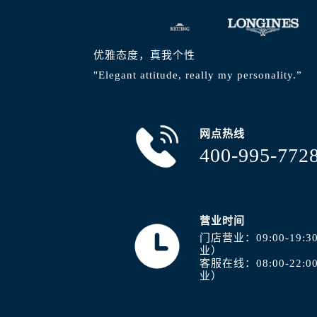
山西省阳泉市郊区平阳东街与新城大
山西省运城市盐湖区河东街浪琴售后
山西省长治市潞州区英雄中路浪琴售
优雅态度，真我个性
山西省太原市迎泽区迎泽街道解放路
"Elegant attitude, really my personality.”
天津市和平区赤峰道136号天津国际金
安徽省安庆市迎江区人民路浪琴售后
安徽省蚌埠市蚌山区淮河路浪琴售后
网点热线
安徽省亳州市谯城区魏武大道浪琴售
400-995-772
安徽省池州市贵池区长江路浪琴售后
安徽省滁州市琅琊区南谯北路浪琴售
安徽省阜阳市颍州区颍州北路浪琴售
营业时间
安徽省淮北市相山区淮海路浪琴售后
门店营业：09:00-19
安徽省淮南市田家庵区国庆中路浪琴
业）
安徽省黄山市屯溪区黄山西路浪琴售
客服在线：08:00-22
业）
安徽省六安市金安区解放中路浪琴售
安徽省马鞍山市雨山区湖南西路浪琴