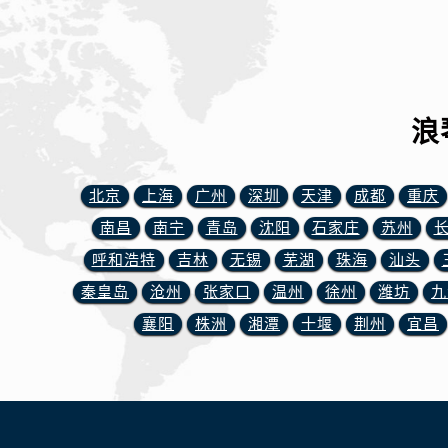
内蒙古自治区包头市青山区幸福路甲
内蒙古自治区赤峰市红山区哈达街浪
内蒙古自治区鄂尔多斯市东胜区伊金
内蒙古自治区呼伦贝尔市海拉尔区中
内蒙古自治区通辽市科尔沁区明仁大
浪
内蒙古自治区乌海市海勃湾区人民南
内蒙古自治区乌兰察布市集宁区恩和
北京
上海
广州
深圳
天津
成都
重庆
内蒙古自治区锡林郭勒盟市锡林浩特
南昌
南宁
青岛
沈阳
石家庄
苏州
内蒙古自治区兴安盟市乌兰浩特市兴
山西省大同市平城区迎宾街浪琴售后
呼和浩特
吉林
无锡
芜湖
珠海
汕头
山西省晋城市城区黄华街浪琴售后服
秦皇岛
沧州
张家口
温州
徐州
潍坊
九
山西省晋中市榆次区顺城街浪琴售后
襄阳
株洲
湘潭
十堰
荆州
宜昌
山西省临汾市尧都区解放路浪琴售后
山西省吕梁市离石区永宁中路与建设
山西省朔州市朔城区怡西路与鄯阳西
山西省忻州市忻府区和平东街与七一