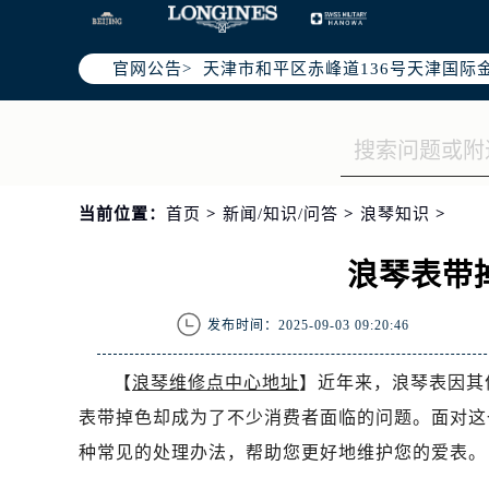
北京市东城区东长安街1号东方广场写
北京市朝阳区建国门外大街甲6号华熙
官网公告>
天津市和平区赤峰道136号天津国际金
上海市徐汇区虹桥路3号港汇中心写字楼
上海市黄浦区南京东路299号宏伊国
南京市秦淮区中山南路1号（新街口）
常州市新北区龙锦路1590号现代传媒
当前位置：
首页
>
新闻/知识/问答
>
浪琴知识
>
徐州市鼓楼区淮海东路29号苏宁广场I
扬州市邗江区国展路29号星耀天地写字
浪琴表带
盐城市盐都区世纪大道5号盐城金融城写
泰州市海陵区永定东路399号置地商
发布时间：2025-09-03 09:20:46
宁波市江北区大闸南路500号来福士广
杭州市上城区钱江路1366号华润大厦
【
浪琴维修点中心地址
】近年来，浪琴表因其
金华市金东区东市南街777号金华万达
表带掉色却成为了不少消费者面临的问题。面对这
绍兴市越城区胜利东路379号世茂天
种常见的处理办法，帮助您更好地维护您的爱表。
嘉兴市南湖区广益路705号嘉兴世界贸