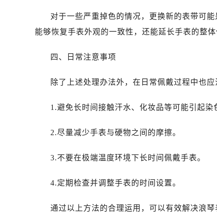
昆明市盘龙区北京路928号同德昆明
对于一些严重掉色的情况，更换新的表带可能
石家庄市长安区中山东路39号勒泰中
西安市碑林区南关正街88号华侨城长
能够恢复手表外观的一致性，还能延长手表的整体
海口市龙华区金贸东路5号海口华润大厦
四、日常注意事项
唐山市路南区新华东道100号万达广场
台州市椒江区东海大道1800号腾达中
除了上述处理办法外，在日常佩戴过程中也应
内蒙古自治区呼和浩特市玉泉区大学西
甘肃省兰州市七里河区西津西路16号兰
1.避免长时间接触汗水、化妆品等可能引起染
重庆市解放碑渝中区民权路28号英利
黑龙江省大庆市萨尔图区会战大街浪
2.尽量减少手表与硬物之间的摩擦。
黑龙江省鹤岗市向阳区红军路浪琴售
黑龙江省黑河市爱辉区中央街浪琴售
3.不要在极端温度环境下长时间佩戴手表。
黑龙江省鸡西市鸡冠区红军路浪琴售
黑龙江省佳木斯市向阳区长安路浪琴
4.定期检查并调整手表的时间设置。
黑龙江省牡丹江市东安区太平路浪琴
黑龙江省七台河市桃山区大同街浪琴
通过以上方法的合理运用，可以有效解决浪琴