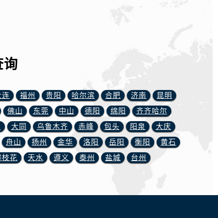
查询
大连
福州
贵阳
哈尔滨
合肥
济南
昆明
佛山
东莞
中山
德阳
绵阳
齐齐哈尔
川
大同
乌鲁木齐
赤峰
包头
阳泉
大庆
舟山
扬州
金华
洛阳
岳阳
衡阳
黄石
攀枝花
天水
遵义
泰州
盐城
台州