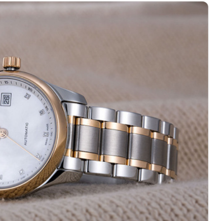
绿地双子塔（中央广场）A1座办公楼14层07室（需提前预约）
心写字楼（万象城）15层1508室（需提前预约）
际中心写字楼A塔7层704室（需提前预约）
世界贸易中心大厦南塔写字楼15层07室（需提前预约）
厦写字楼17层1701室（需提前预约）
厦写字楼1座30层05室（需提前预约）
字楼B座11层1104室（需提前预约）
写字楼15层03室（需提前预约）
心写字楼24层2406B室（需提前预约）
代广场写字楼9层902室（需提前预约）
号世茂环球金融中心写字楼（芙蓉广场）10层13室（需提前预约
楼29层2905室（需提前预约）
表服务中心（品牌授权店）3层整层（需提前预约）
表服务中心（品牌授权店）1层整层（需提前预约）
表服务中心（品牌授权店）1层整层（需提前预约）
（CCMALL）C座17层17-B（需提前预约）