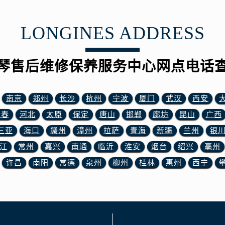
3号王府井百货名表维修浪琴售后服务中心（需提前预约）
琴售后服务中心（需提前预约）
LONGINES ADDRESS
霍洛街浪琴售后服务中心（需提前预约）
央街浪琴售后服务中心（需提前预约）
街浪琴售后服务中心（需提前预约）
琴售后维修保养服务中心网点电话
路浪琴售后服务中心（需提前预约）
大街浪琴售后服务中心（需提前预约）
南京
郑州
长沙
杭州
宁波
厦门
武汉
西安
市光明街与额尔敦路交叉口浪琴售后服务中心（需提前预约）
长春
河北
太原
保定
唐山
邯郸
廊坊
昆山
广西
安大街浪琴售后服务中心（需提前预约）
服务中心（需提前预约）
三亚
海口
赣州
漳州
拉萨
青海
新疆
兰州
银
务中心（需提前预约）
江
常州
嘉兴
南通
临沂
淮安
烟台
绍兴
亳州
服务中心（需提前预约）
许昌
南阳
常德
泉州
柳州
桂林
惠州
西宁
服务中心（需提前预约）
街交叉口浪琴售后服务中心（需提前预约）
街交汇处浪琴售后服务中心（需提前预约）
南路交叉口浪琴售后服务中心（需提前预约）