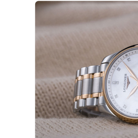
南昌市红谷滩新区红谷中大道998号
济南市历下区经十路11111号华润中
广州市天河区天河路230号万菱汇国
广州市越秀区环市东路371-375号
深圳市罗湖区深南东路5001号华润大
惠州市惠城区江北文昌一路7号华贸大
厦门市思明区湖滨东路95号华润大厦写
福州市鼓楼区五四路128-1号恒力城
成都市锦江区人民东路6号SAC东原中
重庆市江北区观音桥步行街2号融恒时
长沙市芙蓉区定王台街道建湘路393
郑州市二七区铭功路10号华润大厦写字
太原市迎泽区解放路15号亨得利名
沈阳市沈河区中街路137号亨得利名
沈阳市沈河区中街路83号亨得利名
乌鲁木齐市天山区红山路26号时代广场