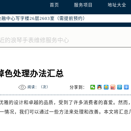
字楼W3座6层602室（需提前预约）
首页
服务项目
地址大全
国际中心写字楼D座11层1102室（需提前预约）
融中心写字楼26层2603室（需提前预约）
2座37层3705室（需提前预约）
际广场写字楼8层806室（需提前预约）
南京中心写字楼22层C1-1室（需提前预约）
中心写字楼5号楼10层1008室（需提前预约）
FC国际金融中心写字楼35层3508室（需提前预约）
楼1号楼18层1803室（需提前预约）
掉色处理办法汇总
字楼1号楼16层1604室（需提前预约）
务中心东塔写字楼（华润万象城）17层1706室（需提前预约）
阅读：（
次）
分享到：
场办公楼20层2009室（需提前预约）
写字楼A座5层503-5室（需提前预约）
优雅的设计和卓越的品质，受到了许多消费者的喜爱。然而
广场写字楼4号楼22层2209室（需提前预约）
一情况，我们可以通过一些方法来处理和改善。本文将汇总
际中心写字楼8层805室（需提前预约）
易中心写字楼A座13层1304室（需提前预约）