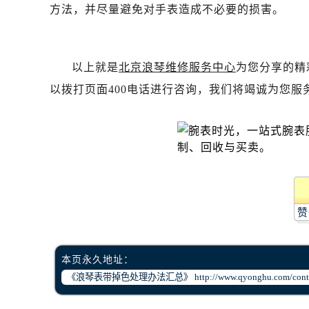
黑龙江省齐齐哈尔市龙沙区龙华路浪
方法，并尽量避免对手表造成不必要的损害。
黑龙江省双鸭山市尖山区新兴大街浪
黑龙江省绥化市北林区新华街与康庄
黑龙江省伊春市伊美区通河路浪琴售
以上就是
北京浪琴维修服务中心
为您分享的精
吉林省白城市洮北区明仁南街浪琴售
以拨打页面400电话进行咨询，我们将竭诚为您服
吉林省白山市浑江区浑江大街浪琴售
吉林省吉林市船营区河南街浪琴售后
吉林省辽源市龙山区人民大街浪琴售
吉林省梅河口市新华街道梅河大街浪
吉林省四平市铁东区紫气大路与南九
吉林省松原市宁江区五环大街浪琴售
赞
吉林省通化市东昌区环通乡江南大街
吉林省延边市延吉市解放路浪琴售后
辽宁省鞍山市铁东区站前街浪琴售后
本页永久地址：
辽宁省本溪市平山区胜利路浪琴售后
辽宁省朝阳市双塔区新华路浪琴售后