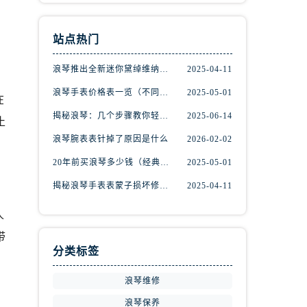
站点热门
浪琴推出全新迷你黛绰维纳系列间金腕表
2025-04-11
浪琴手表价格表一览（不同系列与款式的价格区间）
2025-05-01
在
揭秘浪琴：几个步骤教你轻松辨别真伪
2025-06-14
止
浪琴腕表表针掉了原因是什么
2026-02-02
20年前买浪琴多少钱（经典名表的市场价值回顾）
2025-05-01
揭秘浪琴手表表蒙子损坏修复秘籍，轻松重获透明之美！
2025-04-11
人
带
分类标签
浪琴维修
浪琴保养