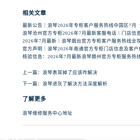
辽宁省丹东市振兴区七经街浪琴售后
辽宁省抚顺市新抚区东一路浪琴售后
相关文章
辽宁省阜新市海州区解放大街浪琴售
辽宁省葫芦岛市连山区中央路浪琴售
辽宁省锦州市古塔区中央大街浪琴售
辽宁省辽阳市白塔区新运大街浪琴售
辽宁省盘锦市兴隆台区石油大街浪琴
辽宁省铁岭市银州区南马路浪琴售后
辽宁省营口市站前区市府路与渤海大
上一篇：
浪琴表耳掉了应该咋解决
辽宁省沈阳市沈河区中街路137号亨
下一篇：
浪琴进灰了解决方法深度解析
辽宁省沈阳市沈河区中街路83号亨
了解更多
北京市朝阳区建国门外大街甲6号华熙
北京市东城区东长安街1号王府井东方
浪琴维修服务中心地址
河北省保定市竞秀区朝阳北大街北国
内蒙古自治区阿拉善盟市左旗土尔扈
内蒙古自治区巴彦淖尔市临河区新华