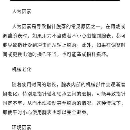
沈阳市沈河区中街路137号亨得利名表服务中心（品牌授权店）1层整层（需提前预约）
沈阳市沈河区中街路83号亨得利名表服务中心（品牌授权店）1层整层（需提前预约）
人为因素
乌鲁木齐市天山区红山路26号时代广场（CCMALL）C座17层17-B（需提前预约）
人为因素是导致指针脱落的常见原因之一。在佩戴或
温州市鹿城区锦绣路1067号置信广场10层1015室（需提前预约）
哈尔滨市道里区友谊西路600号富力中心T2座写字楼29层03室（需提前预约）
调整腕表时，如果用力不当或者不小心碰撞到腕表，都可
大连市中山区人民路15号国际金融大厦7层G室（需提前预约）
能导致指针受到冲击而从轴上脱落。此外，如果在调整时
佛山市禅城区季华五路57号万科金融中心C座12层1205室（需提前预约）
间或更换电池时操作不当，也可能造成指针损坏。
东莞市东城街道鸿福东路1号民盈国贸中心T1写字楼9层907室（需提前预约）
无锡市梁溪区人民中路139号恒隆广场写字楼1座11层1104室（需提前预约）
机械老化
南通市崇川区工农路57号圆融广场写字楼16层1603室（需提前预约）
苏州市苏州工业园区星港街199号苏州中心办公楼C座22层08室（需提前预约）
随着使用时间的增长，腕表内部的机械部件会逐渐磨
武汉市江汉区解放大道686号世界贸易大厦38层09室（需提前预约）
损老化。特别是指针轴和轴承之间的磨损，可能导致指针
南宁市青秀区金湖路59号地王大厦12楼1224室（需提前预约）
固定不牢，从而出现松动甚至脱落的情况。这种情况下，
合肥市蜀山区潜山路111号万象城华润大厦B座12楼03室（需提前预约）
即使平时小心使用腕表也难以完全避免。
泉州市丰泽区宝洲路729号浦西万达中心写字楼A座7楼709室（需提前预约）
青岛市南区山东路6号华润大厦B座22层04室（需提前预约）
环境因素