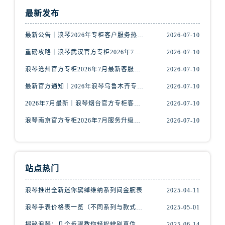
山西省吕梁市离石区永宁中路与建设街交叉口浪琴售后服务中心（需提前预约）
最新发布
山西省朔州市朔城区怡西路与鄯阳西街交汇处浪琴售后服务中心（需提前预约）
山西省忻州市忻府区和平东街与七一南路交叉口浪琴售后服务中心（需提前预约）
最新公告｜浪琴2026年专柜客户服务热线中国区7月（含核验攻略）
2026-07-10
山西省阳泉市郊区平阳东街与新城大道交叉口浪琴售后服务中心（需提前预约）
重磅攻略｜浪琴武汉官方专柜2026年7月客户服务电话权威核验
2026-07-10
山西省运城市盐湖区河东街浪琴售后服务中心（需提前预约）
浪琴沧州官方专柜2026年7月最新客服电话｜门店信息+服务攻略
2026-07-10
山西省长治市潞州区英雄中路浪琴售后服务中心（需提前预约）
最新官方通知｜2026年浪琴乌鲁木齐专柜服务信息整合，客服热线7月已更新
2026-07-10
山西省太原市迎泽区迎泽街道解放路15号亨得利名表维修授权店3楼浪琴售后服务中心（需提前预约）
天津市和平区赤峰道136号天津国际金融中心26层2603室浪琴售后服务中心（需提前预约）
2026年7月最新｜浪琴烟台官方专柜客户服务热线全攻略，门店信息一网打尽
2026-07-10
安徽省安庆市迎江区人民路浪琴售后服务中心（需提前预约）
浪琴南京官方专柜2026年7月服务升级｜客户热线+门店信息重磅公示
2026-07-10
安徽省蚌埠市蚌山区淮河路浪琴售后服务中心（需提前预约）
安徽省亳州市谯城区魏武大道浪琴售后服务中心（需提前预约）
安徽省池州市贵池区长江路浪琴售后服务中心（需提前预约）
站点热门
安徽省滁州市琅琊区南谯北路浪琴售后服务中心（需提前预约）
安徽省阜阳市颍州区颍州北路浪琴售后服务中心（需提前预约）
浪琴推出全新迷你黛绰维纳系列间金腕表
2025-04-11
安徽省淮北市相山区淮海路浪琴售后服务中心（需提前预约）
浪琴手表价格表一览（不同系列与款式的价格区间）
2025-05-01
安徽省淮南市田家庵区国庆中路浪琴售后服务中心（需提前预约）
揭秘浪琴：几个步骤教你轻松辨别真伪
2025-06-14