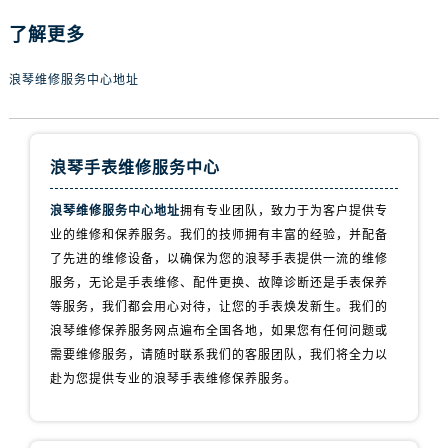
河北省保定市竞秀区朝阳北大街北国先天下浪琴售后服务中心（需提前预约）
了解更多
内蒙古自治区阿拉善盟市左旗土尔扈特大街浪琴售后服务中心（需提前预约）
内蒙古自治区巴彦淖尔市临河区新华街浪琴售后服务中心（需提前预约）
浪琴维修服务中心地址
内蒙古自治区包头市青山区幸福路甲3号王府井百货名表维修浪琴售后服务中心（需提前预约）
内蒙古自治区赤峰市红山区哈达街浪琴售后服务中心（需提前预约）
内蒙古自治区鄂尔多斯市东胜区伊金霍洛街浪琴售后服务中心（需提前预约）
浪琴手表维修服务中心
内蒙古自治区呼伦贝尔市海拉尔区中央街浪琴售后服务中心（需提前预约）
内蒙古自治区通辽市科尔沁区明仁大街浪琴售后服务中心（需提前预约）
浪琴维修服务中心地址
拥有专业团队，致力于为客户提供专
内蒙古自治区乌海市海勃湾区人民南路浪琴售后服务中心（需提前预约）
业的维修和保养服务。我们的技师拥有丰富的经验，并配备
了先进的维修设备，以确保为您的浪琴手表提供一流的维修
内蒙古自治区乌兰察布市集宁区恩和大街浪琴售后服务中心（需提前预约）
服务，无论是手表维修、配件更换、故障诊断还是手表保养
内蒙古自治区锡林郭勒盟市锡林浩特市光明街与额尔敦路交叉口浪琴售后服务中心（需提前预约）
等服务，我们都会用心对待，让您的手表焕发新生。我们的
内蒙古自治区兴安盟市乌兰浩特市兴安大街浪琴售后服务中心（需提前预约）
浪琴维修保养服务网点遍布全国各地，如果您有任何问题或
山西省大同市平城区迎宾街浪琴售后服务中心（需提前预约）
需要维修服务，请随时联系我们的客服团队，我们将全力以
山西省晋城市城区黄华街浪琴售后服务中心（需提前预约）
赴为您提供专业的浪琴手表维修保养服务。
山西省晋中市榆次区顺城街浪琴售后服务中心（需提前预约）
山西省临汾市尧都区解放路浪琴售后服务中心（需提前预约）