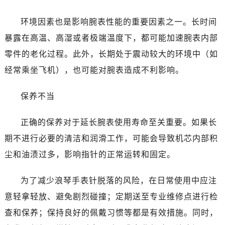
烟台市芝罘区胜利路139号万达金融中心A座907室（需提前预约）
长春市朝阳区西安大路727号中银大厦A座(旺进大厦)18层09室（需提前预约）
环境因素也是影响腕表性能的重要因素之一。长时间
贵阳市南明区都司高架桥路33号亨特国际金融中心14楼14D（需提前预约）
暴露在高温、高湿或者极端温度下，都可能加速腕表内部
昆明市盘龙区北京路928号同德昆明广场写字楼10层06室（需提前预约）
零件的老化过程。此外，长期处于震动较大的环境中（如
石家庄市长安区中山东路39号勒泰中心写字楼B座13层07室（需提前预约）
经常乘坐飞机），也可能对腕表造成不利影响。
西安市碑林区南关正街88号华侨城长安国际中心E座6楼10室（需提前预约）
海口市龙华区金贸东路5号海口华润大厦B座17层1707室（需提前预约）
保养不当
唐山市路南区新华东道100号万达广场写字楼A座10层1002室（需提前预约）
台州市椒江区东海大道1800号腾达中心东1幢20楼2002室（需提前预约）
正确的保养对于延长腕表使用寿命至关重要。如果长
内蒙古自治区呼和浩特市玉泉区大学西街70号华润万象城写字楼（鄂尔多斯大厦）23层2326室（需提前预约）
期不进行必要的清洁和润滑工作，可能会导致机芯内部积
甘肃省兰州市七里河区西津西路16号兰州中心写字楼21层2102室（需提前预约）
尘和油渍过多，影响指针的正常运转和固定。
重庆市解放碑渝中区民权路28号英利国际金融中心写字楼20层01室（需提前预约）
黑龙江省大庆市萨尔图区会战大街浪琴售后服务中心（需提前预约）
为了减少浪琴手表针脱落的风险，在日常使用中应注
黑龙江省鹤岗市向阳区红军路浪琴售后服务中心（需提前预约）
意轻拿轻放、避免剧烈碰撞；定期送至专业维修点进行检
黑龙江省黑河市爱辉区中央街浪琴售后服务中心（需提前预约）
查和保养；保持良好的佩戴习惯等都是有效措施。同时，
黑龙江省鸡西市鸡冠区红军路浪琴售后服务中心（需提前预约）