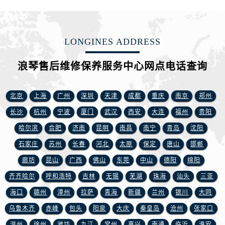
江苏省南京市秦淮区中山南路1号南京中心22层22-C1-C3室浪琴售后服务中心（需提前预约）
江苏省宿迁市宿城区西湖路浪琴售后服务中心（需提前预约）
江苏省泰州市海陵区永定东路399号置地商务中心东塔（华润万象城）17层1706室浪琴售后服务中心（需提前预约）
LONGINES ADDRESS
江苏省徐州市鼓楼区淮海东路29号苏宁广场IFC国际金融中心35层3508室浪琴售后服务中心（需提前预约）
江苏省盐城市盐都区世纪大道5号盐城金融城写字楼1号楼16层1604室浪琴售后服务中心（需提前预约）
浪琴售后维修保养服务中心网点电话查询
江苏省扬州市邗江区国展路29号星耀天地写字楼1号楼18层1803室浪琴售后服务中心（需提前预约）
江苏省镇江市京口区中山东路浪琴售后服务中心（需提前预约）
北京
上海
广州
深圳
天津
成都
重庆
南京
郑州
江西省抚州市临川区赣东大道浪琴售后服务中心（需提前预约）
长沙
杭州
宁波
厦门
武汉
西安
大连
福州
贵阳
江西省赣州市章贡区文清路浪琴售后服务中心（需提前预约）
哈尔滨
合肥
济南
昆明
南昌
南宁
青岛
沈阳
江西省吉安市吉州区井冈山大道浪琴售后服务中心（需提前预约）
石家庄
苏州
长春
河北
太原
保定
唐山
邯郸
江西省景德镇市珠山区珠山中路浪琴售后服务中心（需提前预约）
江西省九江市浔阳区浔阳路浪琴售后服务中心（需提前预约）
廊坊
昆山
广西
佛山
东莞
中山
德阳
绵阳
江西省南昌市红谷滩新区红谷中大道998号绿地双子塔（中央广场）A1座办公楼14层1407室浪琴售后服务中心（需提前预约）
齐齐哈尔
呼和浩特
吉林
无锡
芜湖
珠海
汕头
三亚
江西省萍乡市安源区萍安北大道与康庄路交叉口浪琴售后服务中心（需提前预约）
海口
赣州
漳州
拉萨
青海
新疆
兰州
银川
大同
江西省上饶市信州区滨江西路浪琴售后服务中心（需提前预约）
乌鲁木齐
赤峰
包头
阳泉
大庆
秦皇岛
沧州
张家口
江西省新余市渝水区北湖西路浪琴售后服务中心（需提前预约）
温州
徐州
潍坊
九江
常州
嘉兴
南通
临沂
淮安