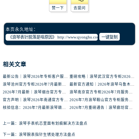
辽宁省鞍山市铁东区站前街浪琴售后服务中心（需提前预约）
赞一下
去提问
辽宁省本溪市平山区胜利路浪琴售后服务中心（需提前预约）
辽宁省朝阳市双塔区新华路浪琴售后服务中心（需提前预约）
辽宁省丹东市振兴区七经街浪琴售后服务中心（需提前预约）
本页永久地址：
一键复制
辽宁省抚顺市新抚区东一路浪琴售后服务中心（需提前预约）
辽宁省阜新市海州区解放大街浪琴售后服务中心（需提前预约）
辽宁省葫芦岛市连山区中央路浪琴售后服务中心（需提前预约）
辽宁省锦州市古塔区中央大街浪琴售后服务中心（需提前预约）
相关文章
辽宁省辽阳市白塔区新运大街浪琴售后服务中心（需提前预约）
最新公告｜浪琴2026年专柜客户服务热线中国区7月（含核验攻略）
重磅攻略｜浪琴武汉官方专柜2026年7月客户服务电话权威核验
辽宁省盘锦市兴隆台区石油大街浪琴售后服务中心（需提前预约）
浪琴沧州官方专柜2026年7月最新客服电话｜门店信息+服务攻略
最新官方通知｜2026年浪琴乌鲁木齐专柜服务信息整合，客服热线7月已更新
辽宁省铁岭市银州区南马路浪琴售后服务中心（需提前预约）
2026年7月最新｜浪琴烟台官方专柜客户服务热线全攻略，门店信息一网打尽
浪琴南京官方专柜2026年7月服务升级｜客户热线+门店信息重磅公示
辽宁省营口市站前区市府路与渤海大街交叉口浪琴售后服务中心（需提前预约）
官方声明｜浪琴2026年南通官方专柜门店信息及客户服务热线最新公告
2026年7月浪琴鞍山官方专柜服务热线全攻略｜门店信息及时更新
辽宁省沈阳市沈河区中街路137号亨得利名表维修授权店1楼浪琴售后服务中心（需提前预约）
核验信息：2026年7月最新浪琴赣州官方专柜服务热线与门店公示
2026年7月重磅通告｜浪琴廊坊官方专柜信息大全，客户服务热线同步更新
辽宁省沈阳市沈河区中街路83号亨得利名表维修授权店1楼浪琴售后服务中心（需提前预约）
上一篇：
浪琴手表机芯里面有划痕解决方法盘点
北京市朝阳区建国门外大街甲6号华熙国际中心D座11层1102室浪琴售后服务中心（需提前预约）
北京市东城区东长安街1号王府井东方广场W3座6层602室浪琴售后服务中心（需提前预约）
下一篇：
浪琴腕表指针生锈处理方法盘点