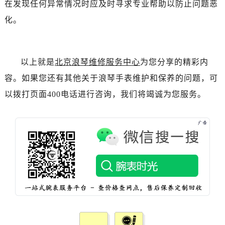
在发现任何异常情况时应及时寻求专业帮助以防止问题恶
黑龙江省佳木斯市向阳区长安路浪琴售后服务中心（需提前预约）
黑龙江省牡丹江市东安区太平路浪琴售后服务中心（需提前预约）
化。
黑龙江省七台河市桃山区大同街浪琴售后服务中心（需提前预约）
黑龙江省齐齐哈尔市龙沙区龙华路浪琴售后服务中心（需提前预约）
黑龙江省双鸭山市尖山区新兴大街浪琴售后服务中心（需提前预约）
以上就是
北京浪琴维修服务中心
为您分享的精彩内
黑龙江省绥化市北林区新华街与康庄路交叉口浪琴售后服务中心（需提前预约）
容。如果您还有其他关于浪琴手表维护和保养的问题，可
黑龙江省伊春市伊美区通河路浪琴售后服务中心（需提前预约）
以拨打页面400电话进行咨询，我们将竭诚为您服务。
吉林省白城市洮北区明仁南街浪琴售后服务中心（需提前预约）
吉林省白山市浑江区浑江大街浪琴售后服务中心（需提前预约）
吉林省吉林市船营区河南街浪琴售后服务中心（需提前预约）
吉林省辽源市龙山区人民大街浪琴售后服务中心（需提前预约）
吉林省梅河口市新华街道梅河大街浪琴售后服务中心（需提前预约）
吉林省四平市铁东区紫气大路与南九经街交汇处浪琴售后服务中心（需提前预约）
吉林省松原市宁江区五环大街浪琴售后服务中心（需提前预约）
吉林省通化市东昌区环通乡江南大街浪琴售后服务中心（需提前预约）
吉林省延边市延吉市解放路浪琴售后服务中心（需提前预约）