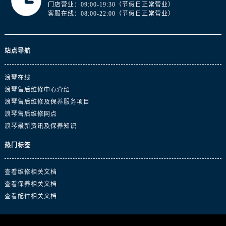
浙江省杭州市上城区钱江路1366号华润大厦A座5层503-5室浪琴售后服务中心（需提前预约）
门店营业：09:00-19:30（节假日正常营业）
客服在线：08:00-22:00（节假日正常营业）
浙江省湖州市吴兴区劳动路浪琴售后服务中心（需提前预约）
浙江省嘉兴市南湖区广益路705号嘉兴世界贸易中心A座13层1304室浪琴售后服务中心（需提前预约）
浙江省金华市金东区东市南街777号金华万达广场4号楼22楼2209室浪琴售后服务中心（需提前预约）
站点导航
浙江省丽水市莲都区解放街浪琴售后服务中心（需提前预约）
浙江省宁波市江北区大闸南路500号来福士广场办公楼20层2009室浪琴售后服务中心（需提前预约）
浪琴在线
浙江省衢州市柯城区上街浪琴售后服务中心（需提前预约）
浪琴售后维修中心介绍
浪琴售后维修及保养服务项目
浙江省绍兴市越城区胜利东路379号世茂天际中心写字楼8层805室浪琴售后服务中心（需提前预约）
浪琴售后维修网点
浙江省舟山市定海区解放东路浪琴售后服务中心（需提前预约）
浪琴最新资讯及保养知识
澳门特别行政区大堂区议事亭前地（新马路）浪琴售后服务中心（需提前预约）
澳门特别行政区风顺堂区南湾大马路浪琴售后服务中心（需提前预约）
热门标签
澳门特别行政区花地玛堂区关闸广场浪琴售后服务中心（需提前预约）
查看维修相关文档
澳门特别行政区花王堂区大三巴商圈浪琴售后服务中心（需提前预约）
查看保养相关文档
澳门特别行政区嘉模堂区官也街浪琴售后服务中心（需提前预约）
查看配件相关文档
澳门省路氹城市金光大道浪琴售后服务中心（需提前预约）
澳门特别行政区望德堂区塔石广场浪琴售后服务中心（需提前预约）