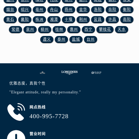
江西省宜春市袁州区中山中路浪琴售后服务中心（需提前预约）
烟台
绍兴
亳州
舟山
扬州
金华
洛阳
岳阳
衡阳
江西省鹰潭市月湖区胜利东路浪琴售后服务中心（需提前预约）
黄石
襄阳
株洲
湘潭
十堰
荆州
宜昌
许昌
南阳
山东省德州市德城区东风中路浪琴售后服务中心（需提前预约）
山东省东营市东营区济南路浪琴售后服务中心（需提前预约）
常德
泉州
柳州
桂林
惠州
西宁
攀枝花
天水
山东省济南市历下区经十路11111号华润中心写字楼（万象城）15层1508室浪琴售后服务中心（需提前预约）
遵义
泰州
盐城
台州
山东省济宁市任城区太白楼路浪琴售后服务中心（需提前预约）
山东省莱芜市文化南路8号银座商城名表维修一楼名表维修浪琴售后服务中心（需提前预约）
山东省临沂市兰山区解放路浪琴售后服务中心（需提前预约）
山东省日照市东港区烟台路浪琴售后服务中心（需提前预约）
山东省泰安市泰山区财源街道泰山大街浪琴售后服务中心（需提前预约）
优雅态度，真我个性
山东省威海市环翠区新威海路89号振华商厦一楼名表维修浪琴售后服务中心（需提前预约）
"Elegant attitude, really my personality.”
山东省潍坊市奎文区东风东街浪琴售后服务中心（需提前预约）
山东省枣庄市滕州市北辛路与善国路交叉口浪琴售后服务中心（需提前预约）
网点热线
400-995-7728
山东省淄博市张店区金晶大道浪琴售后服务中心（需提前预约）
上海市黄浦区南京东路299号宏伊国际广场写字楼8层806室浪琴售后服务中心（需提前预约）
上海市徐汇区虹桥路3号港汇中心2座37层3705室浪琴售后服务中心（需提前预约）
营业时间