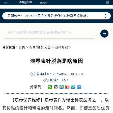
2026年7月浪琴全国官方售后客户服务热线：400-995-7728

浪琴官方全国统一服务热线400-995-7728，服务覆盖中国大陆、香港、澳门、台湾全部区域（非大陆需加拨“+86”）
▲
官网公告>
2026年7月浪琴售后服务中心最新网点地址：
▼
北京市东城区东长安街1号东方广场写字楼W3座6层602室（需提前预约）
北京市朝阳区建国门外大街甲6号华熙国际中心写字楼D座11层1102室（需提前预约）
天津市和平区赤峰道136号天津国际金融中心写字楼26层2603室（需提前预约）
上海市徐汇区虹桥路3号港汇中心写字楼2座37层3705室（需提前预约）
当前位置：
首页
>
新闻/知识/问答
>
浪琴知识
>
上海市黄浦区南京东路299号宏伊国际广场写字楼8层806室（需提前预约）
南京市秦淮区中山南路1号（新街口）南京中心写字楼22层C1-1室（需提前预约）
浪琴表针脱落是啥原因
常州市新北区龙锦路1590号现代传媒中心写字楼5号楼10层1008室（需提前预约）
徐州市鼓楼区淮海东路29号苏宁广场IFC国际金融中心写字楼35层3508室（需提前预约）
发布时间：2025-09-15 10:33:08
扬州市邗江区国展路29号星耀天地写字楼1号楼18层1803室（需提前预约）
阅读：（
次）
盐城市盐都区世纪大道5号盐城金融城写字楼1号楼16层1604室（需提前预约）
分享到：
泰州市海陵区永定东路399号置地商务中心东塔写字楼（华润万象城）17层1706室（需提前预约）
【
浪琴保养维修
】浪琴表作为瑞士钟表品牌之一，以
宁波市江北区大闸南路500号来福士广场办公楼20层2009室（需提前预约）
其优雅的设计和精准的走时闻名。然而，即使是品质优良
杭州市上城区钱江路1366号华润大厦写字楼A座5层503-5室（需提前预约）