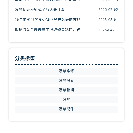
安徽省黄山市屯溪区黄山西路浪琴售后服务中心（需提前预约）
浪琴腕表表针掉了原因是什么
2026-02-02
安徽省六安市金安区解放中路浪琴售后服务中心（需提前预约）
安徽省马鞍山市雨山区湖南西路浪琴售后服务中心（需提前预约）
20年前买浪琴多少钱（经典名表的市场价值回顾）
2025-05-01
安徽省宿州市埇桥区人民中路浪琴售后服务中心（需提前预约）
揭秘浪琴手表表蒙子损坏修复秘籍，轻松重获透明之美！
2025-04-11
安徽省铜陵市铜官区石城大道浪琴售后服务中心（需提前预约）
安徽省芜湖市镜湖区中山路步行街浪琴售后服务中心（需提前预约）
安徽省宣城市宣州区叠嶂西路浪琴售后服务中心（需提前预约）
分类标签
福建省龙岩市新罗区九一南路浪琴售后服务中心（需提前预约）
福建省南平市建阳区人民西路浪琴售后服务中心（需提前预约）
浪琴维修
福建省宁德市蕉城区天湖东路浪琴售后服务中心（需提前预约）
浪琴保养
福建省莆田市城厢区霞林街道荔华东大道浪琴售后服务中心（需提前预约）
浪琴新闻
福建省三明市三元区东乾二路浪琴售后服务中心（需提前预约）
浪琴
福建省漳州市龙文区步港路浪琴售后服务中心（需提前预约）
浪琴配件
江苏省常州市新北区龙锦路1590号现代传媒中心5号楼10层1008室浪琴售后服务中心（需提前预约）
江苏省淮安市清江浦区淮海北路浪琴售后服务中心（需提前预约）
江苏省连云港市海州区通灌北路浪琴售后服务中心（需提前预约）