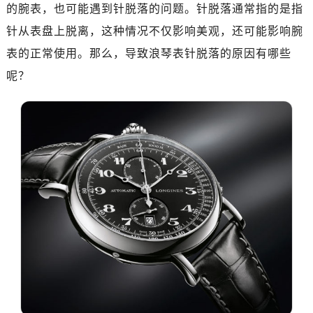
金华市金东区东市南街777号金华万达广场写字楼4号楼22层2209室（需提前预约）
的腕表，也可能遇到针脱落的问题。针脱落通常指的是指
绍兴市越城区胜利东路379号世茂天际中心写字楼8层805室（需提前预约）
针从表盘上脱离，这种情况不仅影响美观，还可能影响腕
嘉兴市南湖区广益路705号嘉兴世界贸易中心写字楼A座13层1304室（需提前预约）
表的正常使用。那么，导致浪琴表针脱落的原因有哪些
南昌市红谷滩新区红谷中大道998号绿地双子塔（中央广场）A1座办公楼14层07室（需提前预约）
呢？
济南市历下区经十路11111号华润中心写字楼（万象城）15层1508室（需提前预约）
广州市天河区天河路230号万菱汇国际中心写字楼A塔7层704室（需提前预约）
广州市越秀区环市东路371-375号世界贸易中心大厦南塔写字楼15层07室（需提前预约）
深圳市罗湖区深南东路5001号华润大厦写字楼17层1701室（需提前预约）
惠州市惠城区江北文昌一路7号华贸大厦写字楼1座30层05室（需提前预约）
厦门市思明区湖滨东路95号华润大厦写字楼B座11层1104室（需提前预约）
福州市鼓楼区五四路128-1号恒力城写字楼15层03室（需提前预约）
成都市锦江区人民东路6号SAC东原中心写字楼24层2406B室（需提前预约）
重庆市江北区观音桥步行街2号融恒时代广场写字楼9层902室（需提前预约）
长沙市芙蓉区定王台街道建湘路393号世茂环球金融中心写字楼（芙蓉广场）10层13室（需提前预约）
郑州市二七区铭功路10号华润大厦写字楼29层2905室（需提前预约）
太原市迎泽区解放路15号亨得利名表服务中心（品牌授权店）3层整层（需提前预约）