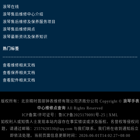
澳门特别行政区大堂区议事亭前地（新马路）浪琴售后服务中心（需提前预约）
浪琴在线
澳门特别行政区风顺堂区南湾大马路浪琴售后服务中心（需提前预约）
浪琴售后维修中心介绍
澳门特别行政区花地玛堂区关闸广场浪琴售后服务中心（需提前预约）
浪琴售后维修及保养服务项目
澳门特别行政区花王堂区大三巴商圈浪琴售后服务中心（需提前预约）
浪琴售后维修网点
浪琴最新资讯及保养知识
澳门特别行政区嘉模堂区官也街浪琴售后服务中心（需提前预约）
澳门省路氹城市金光大道浪琴售后服务中心（需提前预约）
热门标签
澳门特别行政区望德堂区塔石广场浪琴售后服务中心（需提前预约）
福建省福州市晋安区竹屿路6号东二环泰禾广场2号楼5层509室浪琴售后服务中心（需提前预约）
查看维修相关文档
福建省厦门市思明区湖滨东路95号万象城华润大厦B座11层1104室浪琴售后服务中心（需提前预约）
查看保养相关文档
查看配件相关文档
广东省潮州市潮安区新风路与潮汕路交汇处浪琴售后服务中心（需提前预约）
广东省广州市天河区天河路230号万菱汇国际中心A塔7层704室浪琴售后服务中心（需提前预约）
广东省广州市越秀区环市东路371-375号世界贸易中心大厦南塔15层1507室浪琴售后服务中心（需提前预约）
版权所有：北京精时翡丽钟表维修有限公司济南分公司 Copyright ©
浪琴手表
广东省河源市源城区越王大道浪琴售后服务中心（需提前预约）
中心维修点查询
All Rights Reserved
ICP备案/许可证号：
鲁ICP备2025179091号-25
|
XML
广东省惠州市惠城区江北文昌一路7号华贸大厦1座30层3005室浪琴售后服务中心（需提前预约）
如权利人或知情人士发现本站内容存在事实错误或涉及版权、名誉权等侵权问
广东省江门市蓬江区广场西路浪琴售后服务中心（需提前预约）
题，请通过邮箱：2557628530@qq.com 与我们联系，我们将在收到通知后立
广东省揭阳市榕城进贤门步行街浪琴售后服务中心（需提前预约）
即依法处理。当前页面信息更新时间：2026-06-01T14:02:27+08:00