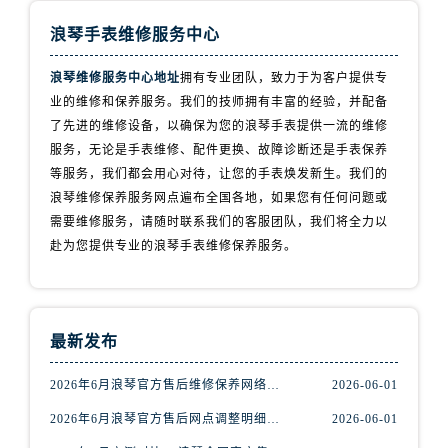
内蒙古自治区乌兰察布市集宁区恩和大街浪琴售后服务中心（需提前预约）
浪琴手表维修服务中心
内蒙古自治区锡林郭勒盟市锡林浩特市光明街与额尔敦路交叉口浪琴售后服务中心（需提前预约）
内蒙古自治区兴安盟市乌兰浩特市兴安大街浪琴售后服务中心（需提前预约）
浪琴维修服务中心地址
拥有专业团队，致力于为客户提供专
山西省大同市平城区迎宾街浪琴售后服务中心（需提前预约）
业的维修和保养服务。我们的技师拥有丰富的经验，并配备
山西省晋城市城区黄华街浪琴售后服务中心（需提前预约）
了先进的维修设备，以确保为您的浪琴手表提供一流的维修
山西省晋中市榆次区顺城街浪琴售后服务中心（需提前预约）
服务，无论是手表维修、配件更换、故障诊断还是手表保养
等服务，我们都会用心对待，让您的手表焕发新生。我们的
山西省临汾市尧都区解放路浪琴售后服务中心（需提前预约）
浪琴维修保养服务网点遍布全国各地，如果您有任何问题或
山西省吕梁市离石区永宁中路与建设街交叉口浪琴售后服务中心（需提前预约）
需要维修服务，请随时联系我们的客服团队，我们将全力以
山西省朔州市朔城区怡西路与鄯阳西街交汇处浪琴售后服务中心（需提前预约）
赴为您提供专业的浪琴手表维修保养服务。
山西省忻州市忻府区和平东街与七一南路交叉口浪琴售后服务中心（需提前预约）
山西省阳泉市郊区平阳东街与新城大道交叉口浪琴售后服务中心（需提前预约）
山西省运城市盐湖区河东街浪琴售后服务中心（需提前预约）
最新发布
山西省长治市潞州区英雄中路浪琴售后服务中心（需提前预约）
山西省太原市迎泽区迎泽街道解放路15号亨得利名表维修授权店3楼浪琴售后服务中心（需提前预约）
2026年6月浪琴官方售后维修保养网络迁址及新设点快报
2026-06-01
天津市和平区赤峰道136号天津国际金融中心26层2603室浪琴售后服务中心（需提前预约）
2026年6月浪琴官方售后网点调整明细最终篇（迁址+新开业）
2026-06-01
安徽省安庆市迎江区人民路浪琴售后服务中心（需提前预约）