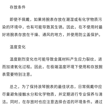
海口市龙华区金贸东路5号海口华润大厦B座17层1707室（需提前预约）
存放条件
唐山市路南区新华东道100号万达广场写字楼A座10层1002室（需提前预约）
台州市椒江区东海大道1800号腾达中心东1幢20楼2002室（需提前预约）
即使不佩戴，如果将腕表存放在潮湿或有化学物质污
黑龙江省大庆市萨尔图区会战大街浪琴售后服务中心（需提前预约）
染的环境中，也有可能导致其生锈。因此，在不使用时最
黑龙江省鹤岗市向阳区红军路浪琴售后服务中心（需提前预约）
好将腕表存放在干燥、通风的地方，并使用防尘盖保护。
黑龙江省黑河市爱辉区中央街浪琴售后服务中心（需提前预约）
黑龙江省鸡西市鸡冠区红军路浪琴售后服务中心（需提前预约）
温度变化
黑龙江省佳木斯市向阳区长安路浪琴售后服务中心（需提前预约）
黑龙江省牡丹江市东安区太平路浪琴售后服务中心（需提前预约）
温度剧烈变化也可能导致金属材料产生应力裂纹，进
黑龙江省七台河市桃山区大同街浪琴售后服务中心（需提前预约）
而加速氧化过程。因此，在极端温度环境下使用和存放腕
黑龙江省齐齐哈尔市龙沙区龙华路浪琴售后服务中心（需提前预约）
表需要特别注意。
黑龙江省双鸭山市尖山区新兴大街浪琴售后服务中心（需提前预约）
黑龙江省绥化市北林区新华街与康庄路交叉口浪琴售后服务中心（需提前预约）
总之，为了保持浪琴腕表的最佳状态，日常佩戴中应
黑龙江省伊春市伊美区通河路浪琴售后服务中心（需提前预约）
尽量避免接触水分和化学物质，并定期进行专业保养与清
吉林省白城市洮北区明仁南街浪琴售后服务中心（需提前预约）
吉林省白山市浑江区浑江大街浪琴售后服务中心（需提前预约）
洁。同时，在存放时也应注意选择合适的环境条件。通过