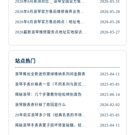
2026年6月亲测对比 _ 浪琴全国官方售后服务体系2026焕新升级公告
2026-05-31
安徽省蚌埠市蚌山区淮河路浪琴售后服务中心（需提前预约）
安徽省亳州市谯城区魏武大道浪琴售后服务中心（需提前预约）
2026年6月浪琴官方售后维修保养业务网点重新配置补充通知原文内容公示
2026-05-28
安徽省池州市贵池区长江路浪琴售后服务中心（需提前预约）
2026年6月浪琴官方售后网点｜地址电话权威指南
2026-05-28
安徽省滁州市琅琊区南谯北路浪琴售后服务中心（需提前预约）
2026最新浪琴维修服务点地址实地探访报告
2026-05-27
安徽省阜阳市颍州区颍州北路浪琴售后服务中心（需提前预约）
安徽省淮北市相山区淮海路浪琴售后服务中心（需提前预约）
安徽省淮南市田家庵区国庆中路浪琴售后服务中心（需提前预约）
站点热门
安徽省黄山市屯溪区黄山西路浪琴售后服务中心（需提前预约）
安徽省六安市金安区解放中路浪琴售后服务中心（需提前预约）
浪琴推出全新迷你黛绰维纳系列间金腕表
2025-04-11
安徽省马鞍山市雨山区湖南西路浪琴售后服务中心（需提前预约）
浪琴手表价格表一览（不同系列与款式的价格区间）
2025-05-01
安徽省宿州市埇桥区人民中路浪琴售后服务中心（需提前预约）
揭秘浪琴：几个步骤教你轻松辨别真伪
2025-06-14
安徽省铜陵市铜官区石城大道浪琴售后服务中心（需提前预约）
安徽省芜湖市镜湖区中山路步行街浪琴售后服务中心（需提前预约）
浪琴腕表表针掉了原因是什么
2026-02-02
安徽省宣城市宣州区叠嶂西路浪琴售后服务中心（需提前预约）
20年前买浪琴多少钱（经典名表的市场价值回顾）
2025-05-01
福建省龙岩市新罗区九一南路浪琴售后服务中心（需提前预约）
揭秘浪琴手表表蒙子损坏修复秘籍，轻松重获透明之美！
2025-04-11
福建省南平市建阳区人民西路浪琴售后服务中心（需提前预约）