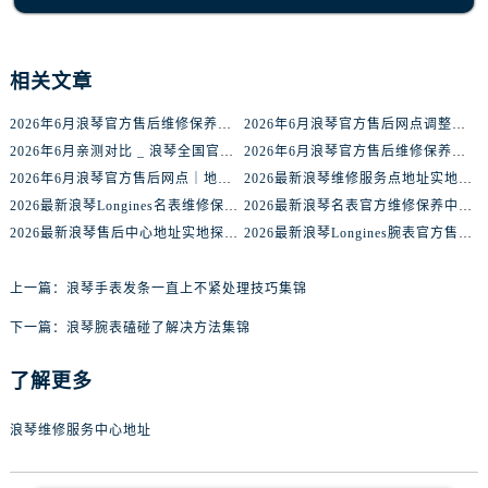
辽宁省盘锦市兴隆台区石油大街浪琴售后服务中心（需提前预约）
辽宁省铁岭市银州区南马路浪琴售后服务中心（需提前预约）
辽宁省营口市站前区市府路与渤海大街交叉口浪琴售后服务中心（需提前预约）
相关文章
辽宁省沈阳市沈河区中街路137号亨得利名表维修授权店1楼浪琴售后服务中心（需提前预约）
2026年6月浪琴官方售后维修保养网络迁址及新设点快报
2026年6月浪琴官方售后网点调整明细最终篇（迁址+新开业）
辽宁省沈阳市沈河区中街路83号亨得利名表维修授权店1楼浪琴售后服务中心（需提前预约）
2026年6月亲测对比 _ 浪琴全国官方售后服务体系2026焕新升级公告
2026年6月浪琴官方售后维修保养业务网点重新配置补充通知原文内容公示
北京市朝阳区建国门外大街甲6号华熙国际中心D座11层1102室浪琴售后服务中心（需提前预约）
2026年6月浪琴官方售后网点｜地址电话权威指南
2026最新浪琴维修服务点地址实地探访报告
北京市东城区东长安街1号王府井东方广场W3座6层602室浪琴售后服务中心（需提前预约）
2026最新浪琴Longines名表维修保养中心地址考察报告
2026最新浪琴名表官方维修保养中心网点地址调研报告
河北省保定市竞秀区朝阳北大街北国先天下浪琴售后服务中心（需提前预约）
2026最新浪琴售后中心地址实地探访报告
2026最新浪琴Longines腕表官方售后维修服务中心地址调研报告
内蒙古自治区阿拉善盟市左旗土尔扈特大街浪琴售后服务中心（需提前预约）
内蒙古自治区巴彦淖尔市临河区新华街浪琴售后服务中心（需提前预约）
上一篇：
浪琴手表发条一直上不紧处理技巧集锦
内蒙古自治区包头市青山区幸福路甲3号王府井百货名表维修浪琴售后服务中心（需提前预约）
下一篇：
浪琴腕表磕碰了解决方法集锦
内蒙古自治区赤峰市红山区哈达街浪琴售后服务中心（需提前预约）
内蒙古自治区鄂尔多斯市东胜区伊金霍洛街浪琴售后服务中心（需提前预约）
了解更多
内蒙古自治区呼伦贝尔市海拉尔区中央街浪琴售后服务中心（需提前预约）
浪琴维修服务中心地址
内蒙古自治区通辽市科尔沁区明仁大街浪琴售后服务中心（需提前预约）
内蒙古自治区乌海市海勃湾区人民南路浪琴售后服务中心（需提前预约）