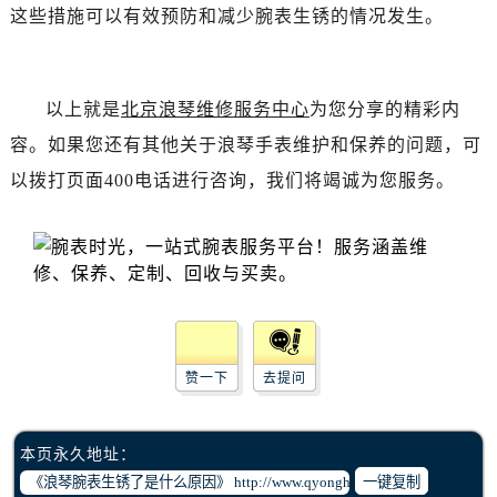
吉林省吉林市船营区河南街浪琴售后服务中心（需提前预约）
这些措施可以有效预防和减少腕表生锈的情况发生。
吉林省辽源市龙山区人民大街浪琴售后服务中心（需提前预约）
吉林省梅河口市新华街道梅河大街浪琴售后服务中心（需提前预约）
吉林省四平市铁东区紫气大路与南九经街交汇处浪琴售后服务中心（需提前预约）
以上就是
北京浪琴维修服务中心
为您分享的精彩内
吉林省松原市宁江区五环大街浪琴售后服务中心（需提前预约）
容。如果您还有其他关于浪琴手表维护和保养的问题，可
吉林省通化市东昌区环通乡江南大街浪琴售后服务中心（需提前预约）
以拨打页面400电话进行咨询，我们将竭诚为您服务。
吉林省延边市延吉市解放路浪琴售后服务中心（需提前预约）
辽宁省鞍山市铁东区站前街浪琴售后服务中心（需提前预约）
辽宁省本溪市平山区胜利路浪琴售后服务中心（需提前预约）
辽宁省朝阳市双塔区新华路浪琴售后服务中心（需提前预约）
辽宁省丹东市振兴区七经街浪琴售后服务中心（需提前预约）
辽宁省抚顺市新抚区东一路浪琴售后服务中心（需提前预约）
赞一下
去提问
辽宁省阜新市海州区解放大街浪琴售后服务中心（需提前预约）
辽宁省葫芦岛市连山区中央路浪琴售后服务中心（需提前预约）
辽宁省锦州市古塔区中央大街浪琴售后服务中心（需提前预约）
本页永久地址：
辽宁省辽阳市白塔区新运大街浪琴售后服务中心（需提前预约）
一键复制