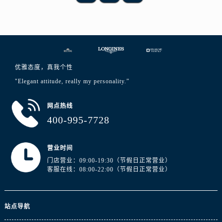
山东省泰安市泰山区财源街道泰山大街浪琴售后服务中心（需提前预约）
山东省威海市环翠区新威海路89号振华商厦一楼名表维修浪琴售后服务中心（需提前预约）
山东省潍坊市奎文区东风东街浪琴售后服务中心（需提前预约）
山东省枣庄市滕州市北辛路与善国路交叉口浪琴售后服务中心（需提前预约）
山东省淄博市张店区金晶大道浪琴售后服务中心（需提前预约）
优雅态度，真我个性
上海市黄浦区南京东路299号宏伊国际广场写字楼8层806室浪琴售后服务中心（需提前预约）
"Elegant attitude, really my personality.”
上海市徐汇区虹桥路3号港汇中心2座37层3705室浪琴售后服务中心（需提前预约）
浙江省杭州市上城区钱江路1366号华润大厦A座5层503-5室浪琴售后服务中心（需提前预约）
网点热线
浙江省湖州市吴兴区劳动路浪琴售后服务中心（需提前预约）
400-995-7728
浙江省嘉兴市南湖区广益路705号嘉兴世界贸易中心A座13层1304室浪琴售后服务中心（需提前预约）
浙江省金华市金东区东市南街777号金华万达广场4号楼22楼2209室浪琴售后服务中心（需提前预约）
营业时间
浙江省丽水市莲都区解放街浪琴售后服务中心（需提前预约）
门店营业：09:00-19:30（节假日正常营业）
客服在线：08:00-22:00（节假日正常营业）
浙江省宁波市江北区大闸南路500号来福士广场办公楼20层2009室浪琴售后服务中心（需提前预约）
浙江省衢州市柯城区上街浪琴售后服务中心（需提前预约）
浙江省绍兴市越城区胜利东路379号世茂天际中心写字楼8层805室浪琴售后服务中心（需提前预约）
站点导航
浙江省舟山市定海区解放东路浪琴售后服务中心（需提前预约）