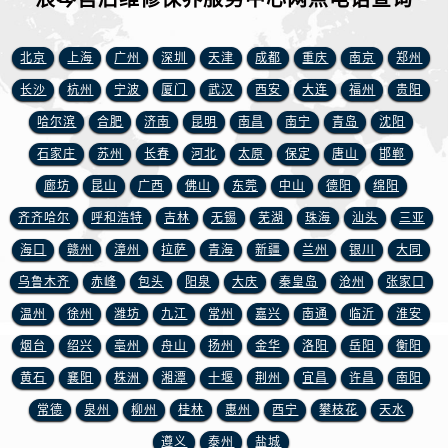
江西省吉安市吉州区井冈山大道浪琴售后服务中心（需提前预约）
江西省景德镇市珠山区珠山中路浪琴售后服务中心（需提前预约）
北京
上海
广州
深圳
天津
成都
重庆
南京
郑州
江西省九江市浔阳区浔阳路浪琴售后服务中心（需提前预约）
长沙
杭州
宁波
厦门
武汉
西安
大连
福州
贵阳
江西省南昌市红谷滩新区红谷中大道998号绿地双子塔（中央广场）A1座办公楼14层1407室浪琴售后服务中心（需提前预约）
江西省萍乡市安源区萍安北大道与康庄路交叉口浪琴售后服务中心（需提前预约）
哈尔滨
合肥
济南
昆明
南昌
南宁
青岛
沈阳
江西省上饶市信州区滨江西路浪琴售后服务中心（需提前预约）
石家庄
苏州
长春
河北
太原
保定
唐山
邯郸
江西省新余市渝水区北湖西路浪琴售后服务中心（需提前预约）
廊坊
昆山
广西
佛山
东莞
中山
德阳
绵阳
江西省宜春市袁州区中山中路浪琴售后服务中心（需提前预约）
齐齐哈尔
呼和浩特
吉林
无锡
芜湖
珠海
汕头
三亚
江西省鹰潭市月湖区胜利东路浪琴售后服务中心（需提前预约）
海口
赣州
漳州
拉萨
青海
新疆
兰州
银川
大同
山东省德州市德城区东风中路浪琴售后服务中心（需提前预约）
乌鲁木齐
赤峰
包头
阳泉
大庆
秦皇岛
沧州
张家口
山东省东营市东营区济南路浪琴售后服务中心（需提前预约）
温州
徐州
潍坊
九江
常州
嘉兴
南通
临沂
淮安
山东省济南市历下区经十路11111号华润中心写字楼（万象城）15层1508室浪琴售后服务中心（需提前预约）
山东省济宁市任城区太白楼路浪琴售后服务中心（需提前预约）
烟台
绍兴
亳州
舟山
扬州
金华
洛阳
岳阳
衡阳
山东省莱芜市文化南路8号银座商城名表维修一楼名表维修浪琴售后服务中心（需提前预约）
黄石
襄阳
株洲
湘潭
十堰
荆州
宜昌
许昌
南阳
山东省临沂市兰山区解放路浪琴售后服务中心（需提前预约）
常德
泉州
柳州
桂林
惠州
西宁
攀枝花
天水
山东省日照市东港区烟台路浪琴售后服务中心（需提前预约）
遵义
泰州
盐城