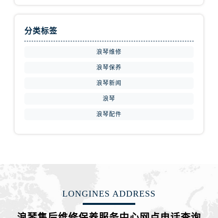
福建省宁德市蕉城区天湖东路浪琴售后服务中心（需提前预约）
福建省莆田市城厢区霞林街道荔华东大道浪琴售后服务中心（需提前预约）
分类标签
福建省三明市三元区东乾二路浪琴售后服务中心（需提前预约）
福建省漳州市龙文区步港路浪琴售后服务中心（需提前预约）
浪琴维修
江苏省常州市新北区龙锦路1590号现代传媒中心5号楼10层1008室浪琴售后服务中心（需提前预约）
浪琴保养
江苏省淮安市清江浦区淮海北路浪琴售后服务中心（需提前预约）
浪琴新闻
江苏省连云港市海州区通灌北路浪琴售后服务中心（需提前预约）
浪琴
江苏省南京市秦淮区中山南路1号南京中心22层22-C1-C3室浪琴售后服务中心（需提前预约）
江苏省宿迁市宿城区西湖路浪琴售后服务中心（需提前预约）
浪琴配件
江苏省泰州市海陵区永定东路399号置地商务中心东塔（华润万象城）17层1706室浪琴售后服务中心（需提前预约）
江苏省徐州市鼓楼区淮海东路29号苏宁广场IFC国际金融中心35层3508室浪琴售后服务中心（需提前预约）
江苏省盐城市盐都区世纪大道5号盐城金融城写字楼1号楼16层1604室浪琴售后服务中心（需提前预约）
江苏省扬州市邗江区国展路29号星耀天地写字楼1号楼18层1803室浪琴售后服务中心（需提前预约）
江苏省镇江市京口区中山东路浪琴售后服务中心（需提前预约）
LONGINES ADDRESS
江西省抚州市临川区赣东大道浪琴售后服务中心（需提前预约）
江西省赣州市章贡区文清路浪琴售后服务中心（需提前预约）
浪琴售后维修保养服务中心网点电话查询