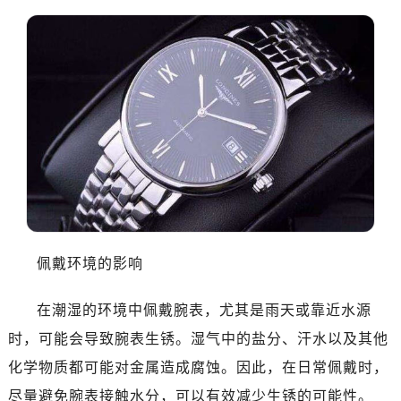
济南市历下区经十路11111号华润中心写字楼（万象城）15层1508室（需提前预约）
广州市天河区天河路230号万菱汇国际中心写字楼A塔7层704室（需提前预约）
广州市越秀区环市东路371-375号世界贸易中心大厦南塔写字楼15层07室（需提前预约）
深圳市罗湖区深南东路5001号华润大厦写字楼17层1701室（需提前预约）
惠州市惠城区江北文昌一路7号华贸大厦写字楼1座30层05室（需提前预约）
厦门市思明区湖滨东路95号华润大厦写字楼B座11层1104室（需提前预约）
成都市锦江区人民东路6号SAC东原中心写字楼24层2406B室（需提前预约）
重庆市江北区观音桥步行街2号融恒时代广场写字楼9层902室（需提前预约）
长沙市芙蓉区定王台街道建湘路393号世茂环球金融中心写字楼（芙蓉广场）10层13室（需提前预约）
郑州市二七区铭功路10号华润大厦写字楼29层2905室（需提前预约）
太原市迎泽区解放路15号亨得利名表服务中心（品牌授权店）3层整层（需提前预约）
佩戴环境的影响
沈阳市沈河区中街路137号亨得利名表服务中心（品牌授权店）1层整层（需提前预约）
沈阳市沈河区中街路83号亨得利名表服务中心（品牌授权店）1层整层（需提前预约）
在潮湿的环境中佩戴腕表，尤其是雨天或靠近水源
乌鲁木齐市天山区红山路26号时代广场（CCMALL）C座17层17-B（需提前预约）
时，可能会导致腕表生锈。湿气中的盐分、汗水以及其他
温州市鹿城区锦绣路1067号置信广场10层1015室（需提前预约）
化学物质都可能对金属造成腐蚀。因此，在日常佩戴时，
大连市中山区人民路15号国际金融大厦7层G室（需提前预约）
尽量避免腕表接触水分，可以有效减少生锈的可能性。