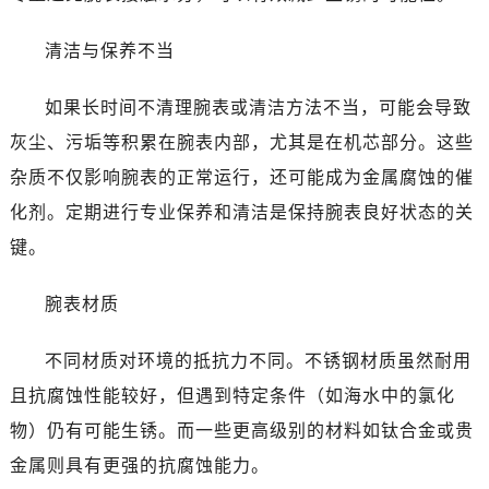
佛山市禅城区季华五路57号万科金融中心C座12层1205室（需提前预约）
东莞市东城街道鸿福东路1号民盈国贸中心T1写字楼9层907室（需提前预约）
清洁与保养不当
无锡市梁溪区人民中路139号恒隆广场写字楼1座11层1104室（需提前预约）
南通市崇川区工农路57号圆融广场写字楼16层1603室（需提前预约）
如果长时间不清理腕表或清洁方法不当，可能会导致
苏州市苏州工业园区星港街199号苏州中心办公楼C座22层08室（需提前预约）
灰尘、污垢等积累在腕表内部，尤其是在机芯部分。这些
武汉市江汉区解放大道686号世界贸易大厦38层09室（需提前预约）
杂质不仅影响腕表的正常运行，还可能成为金属腐蚀的催
南宁市青秀区金湖路59号地王大厦12楼1224室（需提前预约）
化剂。定期进行专业保养和清洁是保持腕表良好状态的关
合肥市蜀山区潜山路111号万象城华润大厦B座12楼03室（需提前预约）
键。
泉州市丰泽区宝洲路729号浦西万达中心写字楼A座7楼709室（需提前预约）
青岛市南区山东路6号华润大厦B座22层04室（需提前预约）
腕表材质
烟台市芝罘区胜利路139号万达金融中心A座907室（需提前预约）
长春市朝阳区西安大路727号中银大厦A座(旺进大厦)18层09室（需提前预约）
不同材质对环境的抵抗力不同。不锈钢材质虽然耐用
贵阳市南明区都司高架桥路33号亨特国际金融中心14楼14D（需提前预约）
且抗腐蚀性能较好，但遇到特定条件（如海水中的氯化
昆明市盘龙区北京路928号同德昆明广场写字楼10层06室（需提前预约）
物）仍有可能生锈。而一些更高级别的材料如钛合金或贵
石家庄市长安区中山东路39号勒泰中心写字楼B座13层07室（需提前预约）
金属则具有更强的抗腐蚀能力。
西安市碑林区南关正街88号华侨城长安国际中心E座6楼10室（需提前预约）