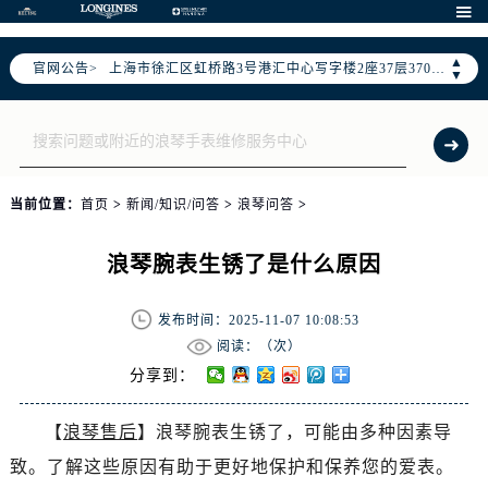
北京市朝阳区建国门外大街甲6号华熙国际中心写字楼D座11层1102室（需提前预约）

天津市和平区赤峰道136号天津国际金融中心写字楼26层2603室（需提前预约）
▲
官网公告>
上海市徐汇区虹桥路3号港汇中心写字楼2座37层3705室（需提前预约）
▼
上海市黄浦区南京东路299号宏伊国际广场写字楼8层806室（需提前预约）
南京市秦淮区中山南路1号（新街口）南京中心写字楼22层C1-1室（需提前预约）
常州市新北区龙锦路1590号现代传媒中心写字楼5号楼10层1008室（需提前预约）
徐州市鼓楼区淮海东路29号苏宁广场IFC国际金融中心写字楼35层3508室（需提前预约）
当前位置：
首页
>
新闻/知识/问答
>
浪琴问答
>
扬州市邗江区国展路29号星耀天地写字楼1号楼18层1803室（需提前预约）
盐城市盐都区世纪大道5号盐城金融城写字楼1号楼16层1604室（需提前预约）
浪琴腕表生锈了是什么原因
泰州市海陵区永定东路399号置地商务中心东塔写字楼（华润万象城）17层1706室（需提前预约）
宁波市江北区大闸南路500号来福士广场办公楼20层2009室（需提前预约）
发布时间：2025-11-07 10:08:53
杭州市上城区钱江路1366号华润大厦写字楼A座5层503-5室（需提前预约）
阅读：（
次）
金华市金东区东市南街777号金华万达广场写字楼4号楼22层2209室（需提前预约）
分享到：
绍兴市越城区胜利东路379号世茂天际中心写字楼8层805室（需提前预约）
【
浪琴售后
】浪琴腕表生锈了，可能由多种因素导
嘉兴市南湖区广益路705号嘉兴世界贸易中心写字楼A座13层1304室（需提前预约）
致。了解这些原因有助于更好地保护和保养您的爱表。
南昌市红谷滩新区红谷中大道998号绿地双子塔（中央广场）A1座办公楼14层07室（需提前预约）