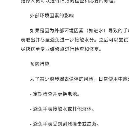
维修人员可以进行细致的检查和必要的修理。
海口市龙华区金贸东路5号海口华润大厦
唐山市路南区新华东道100号万达广场
外部环境因素的影响
台州市椒江区东海大道1800号腾达中
黑龙江省大庆市萨尔图区会战大街浪
如果是因为外部环境因素（如进水）导致的手
黑龙江省鹤岗市向阳区红军路浪琴售
表取出并尽量避免进一步接触水分。之后可以尝试
黑龙江省黑河市爱辉区中央街浪琴售
尽快送至专业维修点进行检查和修复。
黑龙江省鸡西市鸡冠区红军路浪琴售
黑龙江省佳木斯市向阳区长安路浪琴
预防措施
黑龙江省牡丹江市东安区太平路浪琴
黑龙江省七台河市桃山区大同街浪琴
为了减少浪琴腕表偷停的风险，日常使用中应
黑龙江省齐齐哈尔市龙沙区龙华路浪
黑龙江省双鸭山市尖山区新兴大街浪
- 定期检查并更换电池。
黑龙江省绥化市北林区新华街与康庄
黑龙江省伊春市伊美区通河路浪琴售
- 避免手表接触水或其他液体。
吉林省白城市洮北区明仁南街浪琴售
吉林省白山市浑江区浑江大街浪琴售
- 避免手表受到剧烈撞击或跌落。