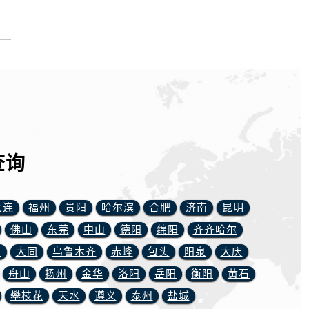
查询
大连
福州
贵阳
哈尔滨
合肥
济南
昆明
佛山
东莞
中山
德阳
绵阳
齐齐哈尔
川
大同
乌鲁木齐
赤峰
包头
阳泉
大庆
）
舟山
扬州
金华
洛阳
岳阳
衡阳
黄石
攀枝花
天水
遵义
泰州
盐城