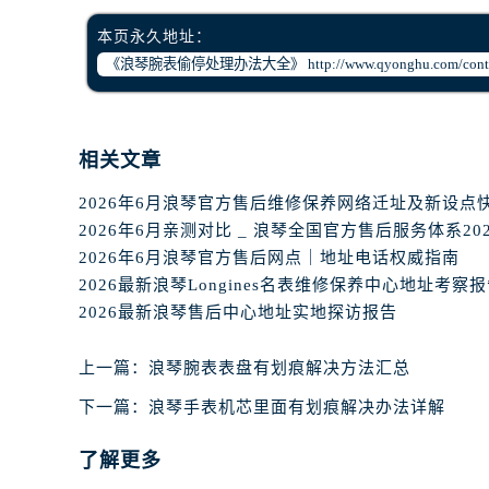
辽宁省盘锦市兴隆台区石油大街浪琴
本页永久地址：
辽宁省铁岭市银州区南马路浪琴售后
辽宁省营口市站前区市府路与渤海大
辽宁省沈阳市沈河区中街路137号亨
辽宁省沈阳市沈河区中街路83号亨
相关文章
北京市朝阳区建国门外大街甲6号华熙
北京市东城区东长安街1号王府井东方
2026年6月浪琴官方售后维修保养网络迁址及新设点
河北省保定市竞秀区朝阳北大街北国
内蒙古自治区阿拉善盟市左旗土尔扈
2026年6月浪琴官方售后网点｜地址电话权威指南
内蒙古自治区巴彦淖尔市临河区新华
2026最新浪琴Longines名表维修保养中心地址考察
2026最新浪琴售后中心地址实地探访报告
内蒙古自治区包头市青山区幸福路甲
内蒙古自治区赤峰市红山区哈达街浪
上一篇：
浪琴腕表表盘有划痕解决方法汇总
内蒙古自治区鄂尔多斯市东胜区伊金
内蒙古自治区呼伦贝尔市海拉尔区中
下一篇：
浪琴手表机芯里面有划痕解决办法详解
内蒙古自治区通辽市科尔沁区明仁大
了解更多
内蒙古自治区乌海市海勃湾区人民南