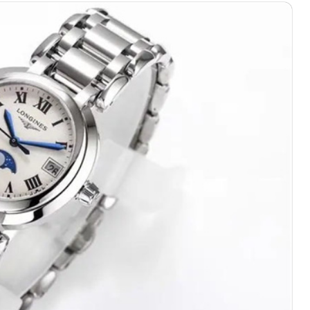
心写字楼（万象城）15层1508室（需提前预约）
际中心写字楼A塔7层704室（需提前预约）
世界贸易中心大厦南塔写字楼15层07室（需提前预约）
厦写字楼17层1701室（需提前预约）
厦写字楼1座30层05室（需提前预约）
字楼B座11层1104室（需提前预约）
心写字楼24层2406B室（需提前预约）
代广场写字楼9层902室（需提前预约）
号世茂环球金融中心写字楼（芙蓉广场）10层13室（需提前预约
楼29层2905室（需提前预约）
表服务中心（品牌授权店）3层整层（需提前预约）
表服务中心（品牌授权店）1层整层（需提前预约）
表服务中心（品牌授权店）1层整层（需提前预约）
（CCMALL）C座17层17-B（需提前预约）
10层1015室（需提前预约）
厦7层G室（需提前预约）