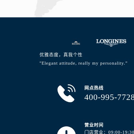
安徽省蚌埠市蚌山区淮河路浪琴售后
安徽省亳州市谯城区魏武大道浪琴售
安徽省池州市贵池区长江路浪琴售后
安徽省滁州市琅琊区南谯北路浪琴售
安徽省阜阳市颍州区颍州北路浪琴售
安徽省淮北市相山区淮海路浪琴售后
安徽省淮南市田家庵区国庆中路浪琴
优雅态度，真我个性
安徽省黄山市屯溪区黄山西路浪琴售
"Elegant attitude, really my personality.”
安徽省六安市金安区解放中路浪琴售
安徽省马鞍山市雨山区湖南西路浪琴
安徽省宿州市埇桥区人民中路浪琴售
网点热线
安徽省铜陵市铜官区石城大道浪琴售
400-995-772
安徽省芜湖市镜湖区中山路步行街浪
安徽省宣城市宣州区叠嶂西路浪琴售
福建省龙岩市新罗区九一南路浪琴售
营业时间
福建省南平市建阳区人民西路浪琴售
门店营业：09:00-19