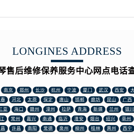
大街浪琴售后服务中心（需提前预约）
市光明街与额尔敦路交叉口浪琴售后服务中心（需提前预约）
安大街浪琴售后服务中心（需提前预约）
服务中心（需提前预约）
务中心（需提前预约）
服务中心（需提前预约）
LONGINES ADDRESS
服务中心（需提前预约）
街交叉口浪琴售后服务中心（需提前预约）
琴售后维修保养服务中心网点电话
街交汇处浪琴售后服务中心（需提前预约）
南路交叉口浪琴售后服务中心（需提前预约）
道交叉口浪琴售后服务中心（需提前预约）
南京
郑州
长沙
杭州
宁波
厦门
武汉
西安
服务中心（需提前预约）
长春
河北
太原
保定
唐山
邯郸
廊坊
昆山
广西
后服务中心（需提前预约）
三亚
海口
赣州
漳州
拉萨
青海
新疆
兰州
银
15号亨得利名表维修授权店3楼浪琴售后服务中心（需提前预约
江
常州
嘉兴
南通
临沂
淮安
烟台
绍兴
亳州
融中心26层2603室浪琴售后服务中心（需提前预约）
服务中心（需提前预约）
宜昌
许昌
南阳
常德
泉州
柳州
桂林
惠州
西宁