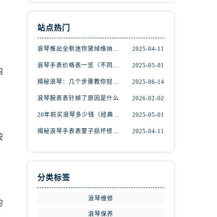
站点热门
浪琴推出全新迷你黛绰维纳系列间金腕表
2025-04-11
浪琴手表价格表一览（不同系列与款式的价格区间）
2025-05-01
内
揭秘浪琴：几个步骤教你轻松辨别真伪
2025-06-14
浪琴腕表表针掉了原因是什么
2026-02-02
20年前买浪琴多少钱（经典名表的市场价值回顾）
2025-05-01
揭秘浪琴手表表蒙子损坏修复秘籍，轻松重获透明之美！
2025-04-11
按
分类标签
浪琴维修
的
浪琴保养