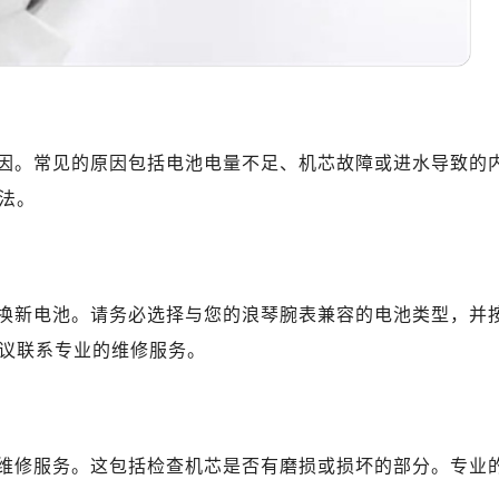
心C座12层1205室（需提前预约）
中心T1写字楼9层907室（需提前预约）
写字楼1座11层1104室（需提前预约）
楼16层1603室（需提前预约）
中心办公楼C座22层08室（需提前预约）
因。常见的原因包括电池电量不足、机芯故障或进水导致的
大厦38层09室（需提前预约）
楼1224室（需提前预约）
法。
大厦B座12楼03室（需提前预约）
心写字楼A座7楼709室（需提前预约）
2层04室（需提前预约）
换新电池。请务必选择与您的浪琴腕表兼容的电池类型，并
心A座907室（需提前预约）
议联系专业的维修服务。
A座(旺进大厦)18层09室（需提前预约）
国际金融中心14楼14D（需提前预约）
广场写字楼10层06室（需提前预约）
心写字楼B座13层07室（需提前预约）
维修服务。这包括检查机芯是否有磨损或损坏的部分。专业
安国际中心E座6楼10室（需提前预约）