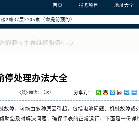
国际中心写字楼D座11层1102室（需提前预约）
首页
服务项目
地址大全
融中心写字楼26层2603室（需提前预约）
2座37层3705室（需提前预约）
际广场写字楼8层806室（需提前预约）
南京中心写字楼22层C1-1室（需提前预约）
中心写字楼5号楼10层1008室（需提前预约）
FC国际金融中心写字楼35层3508室（需提前预约）
楼1号楼18层1803室（需提前预约）
字楼1号楼16层1604室（需提前预约）
偷停处理办法大全
务中心东塔写字楼（华润万象城）17层1706室（需提前预约）
场办公楼20层2009室（需提前预约）
阅读：（
次）
分享到：
写字楼A座5层503-5室（需提前预约）
广场写字楼4号楼22层2209室（需提前预约）
械故障，可能由多种原因引起，包括电池问题、机械故障或
际中心写字楼8层805室（需提前预约）
帮助您及时解决问题，确保手表的正常运行。下面是一份详
易中心写字楼A座13层1304室（需提前预约）
绿地双子塔（中央广场）A1座办公楼14层07室（需提前预约）