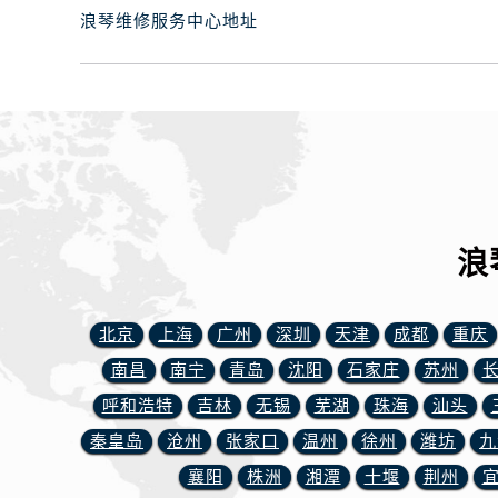
内蒙古自治区乌兰察布市集宁区恩和
浪琴维修服务中心地址
内蒙古自治区锡林郭勒盟市锡林浩特
内蒙古自治区兴安盟市乌兰浩特市兴
山西省大同市平城区迎宾街浪琴售后
山西省晋城市城区黄华街浪琴售后服
山西省晋中市榆次区顺城街浪琴售后
山西省临汾市尧都区解放路浪琴售后
山西省吕梁市离石区永宁中路与建设
浪
山西省朔州市朔城区怡西路与鄯阳西
山西省忻州市忻府区和平东街与七一
山西省阳泉市郊区平阳东街与新城大
北京
上海
广州
深圳
天津
成都
重庆
山西省运城市盐湖区河东街浪琴售后
南昌
南宁
青岛
沈阳
石家庄
苏州
山西省长治市潞州区英雄中路浪琴售
呼和浩特
吉林
无锡
芜湖
珠海
汕头
山西省太原市迎泽区迎泽街道解放路
秦皇岛
沧州
张家口
温州
徐州
潍坊
九
天津市和平区赤峰道136号天津国际金
安徽省安庆市迎江区人民路浪琴售后
襄阳
株洲
湘潭
十堰
荆州