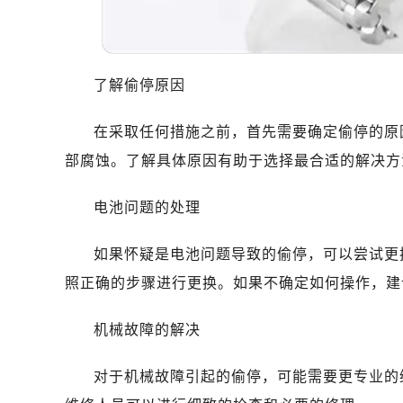
佛山市禅城区季华五路57号万科金融中
东莞市东城街道鸿福东路1号民盈国贸
无锡市梁溪区人民中路139号恒隆广场
南通市崇川区工农路57号圆融广场写字
了解偷停原因
苏州市苏州工业园区星港街199号苏州
在采取任何措施之前，首先需要确定偷停的原
武汉市江汉区解放大道686号世界贸易
南宁市青秀区金湖路59号地王大厦12
部腐蚀。了解具体原因有助于选择最合适的解决方
合肥市蜀山区潜山路111号万象城华润
电池问题的处理
泉州市丰泽区宝洲路729号浦西万达中
青岛市南区山东路6号华润大厦B座2
如果怀疑是电池问题导致的偷停，可以尝试更
烟台市芝罘区胜利路139号万达金融中
照正确的步骤进行更换。如果不确定如何操作，建
长春市朝阳区西安大路727号中银大厦
贵阳市南明区都司高架桥路33号亨特
机械故障的解决
昆明市盘龙区北京路928号同德昆明
石家庄市长安区中山东路39号勒泰中
对于机械故障引起的偷停，可能需要更专业的
西安市碑林区南关正街88号华侨城长