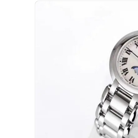
济南市历下区经十路11111号华润中
广州市天河区天河路230号万菱汇国
广州市越秀区环市东路371-375号
深圳市罗湖区深南东路5001号华润大
惠州市惠城区江北文昌一路7号华贸大
厦门市思明区湖滨东路95号华润大厦写
成都市锦江区人民东路6号SAC东原中
重庆市江北区观音桥步行街2号融恒时
长沙市芙蓉区定王台街道建湘路393
郑州市二七区铭功路10号华润大厦写字
太原市迎泽区解放路15号亨得利名
沈阳市沈河区中街路137号亨得利名
沈阳市沈河区中街路83号亨得利名
乌鲁木齐市天山区红山路26号时代广场
温州市鹿城区锦绣路1067号置信广场
大连市中山区人民路15号国际金融大