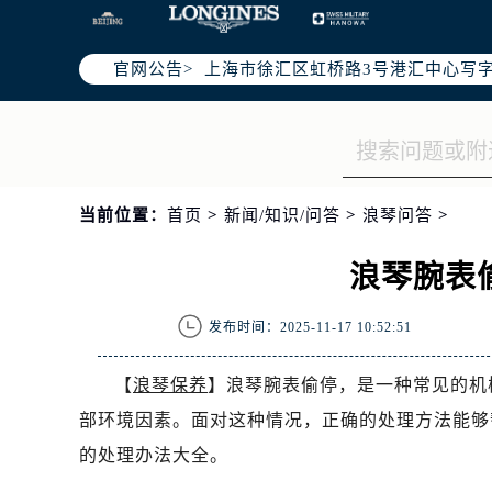
北京市朝阳区建国门外大街甲6号华熙
天津市和平区赤峰道136号天津国际金
官网公告>
上海市徐汇区虹桥路3号港汇中心写字楼
上海市黄浦区南京东路299号宏伊国
南京市秦淮区中山南路1号（新街口）
常州市新北区龙锦路1590号现代传媒
徐州市鼓楼区淮海东路29号苏宁广场I
当前位置：
首页
>
新闻/知识/问答
>
浪琴问答
>
扬州市邗江区国展路29号星耀天地写字
盐城市盐都区世纪大道5号盐城金融城写
浪琴腕表
泰州市海陵区永定东路399号置地商
宁波市江北区大闸南路500号来福士广
发布时间：2025-11-17 10:52:51
杭州市上城区钱江路1366号华润大厦
金华市金东区东市南街777号金华万达
【
浪琴保养
】浪琴腕表偷停，是一种常见的机
绍兴市越城区胜利东路379号世茂天
部环境因素。面对这种情况，正确的处理方法能够
嘉兴市南湖区广益路705号嘉兴世界贸
的处理办法大全。
南昌市红谷滩新区红谷中大道998号