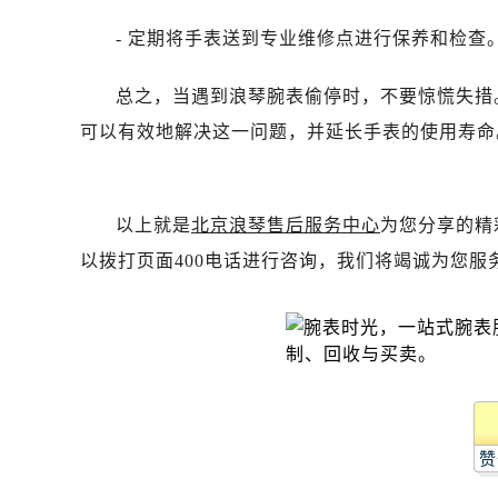
吉林省吉林市船营区河南街浪琴售后
- 定期将手表送到专业维修点进行保养和检查
吉林省辽源市龙山区人民大街浪琴售
吉林省梅河口市新华街道梅河大街浪
总之，当遇到浪琴腕表偷停时，不要惊慌失措
吉林省四平市铁东区紫气大路与南九
可以有效地解决这一问题，并延长手表的使用寿命
吉林省松原市宁江区五环大街浪琴售
吉林省通化市东昌区环通乡江南大街
吉林省延边市延吉市解放路浪琴售后
以上就是
北京浪琴售后服务中心
为您分享的精
辽宁省鞍山市铁东区站前街浪琴售后
辽宁省本溪市平山区胜利路浪琴售后
以拨打页面400电话进行咨询，我们将竭诚为您服
辽宁省朝阳市双塔区新华路浪琴售后
辽宁省丹东市振兴区七经街浪琴售后
辽宁省抚顺市新抚区东一路浪琴售后
辽宁省阜新市海州区解放大街浪琴售
辽宁省葫芦岛市连山区中央路浪琴售
辽宁省锦州市古塔区中央大街浪琴售
赞
辽宁省辽阳市白塔区新运大街浪琴售