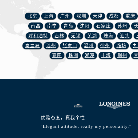
内蒙古自治区鄂尔多斯市东胜区伊金
内蒙古自治区呼伦贝尔市海拉尔区中
北京
上海
广州
深圳
天津
成都
重庆
内蒙古自治区通辽市科尔沁区明仁大
南昌
南宁
青岛
沈阳
石家庄
苏州
内蒙古自治区乌海市海勃湾区人民南
呼和浩特
吉林
无锡
芜湖
珠海
汕头
内蒙古自治区乌兰察布市集宁区恩和
内蒙古自治区锡林郭勒盟市锡林浩特
秦皇岛
沧州
张家口
温州
徐州
潍坊
九
内蒙古自治区兴安盟市乌兰浩特市兴
襄阳
株洲
湘潭
十堰
荆州
山西省大同市平城区迎宾街浪琴售后
山西省晋城市城区黄华街浪琴售后服
山西省晋中市榆次区顺城街浪琴售后
山西省临汾市尧都区解放路浪琴售后
山西省吕梁市离石区永宁中路与建设
山西省朔州市朔城区怡西路与鄯阳西
山西省忻州市忻府区和平东街与七一
优雅态度，真我个性
山西省阳泉市郊区平阳东街与新城大
"Elegant attitude, really my personality.”
山西省运城市盐湖区河东街浪琴售后