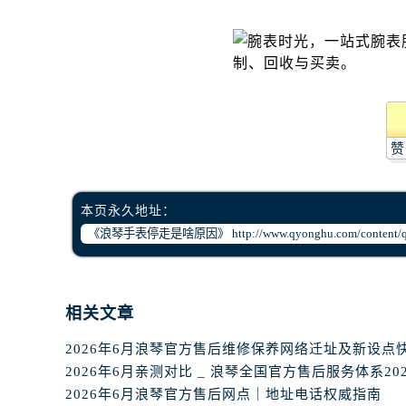
黑龙江省绥化市北林区新华街与康庄
黑龙江省伊春市伊美区通河路浪琴售
吉林省白城市洮北区明仁南街浪琴售
吉林省白山市浑江区浑江大街浪琴售
吉林省吉林市船营区河南街浪琴售后
吉林省辽源市龙山区人民大街浪琴售
赞
吉林省梅河口市新华街道梅河大街浪
吉林省四平市铁东区紫气大路与南九
吉林省松原市宁江区五环大街浪琴售
本页永久地址：
吉林省通化市东昌区环通乡江南大街
吉林省延边市延吉市解放路浪琴售后
辽宁省鞍山市铁东区站前街浪琴售后
辽宁省本溪市平山区胜利路浪琴售后
相关文章
辽宁省朝阳市双塔区新华路浪琴售后
2026年6月浪琴官方售后维修保养网络迁址及新设点
辽宁省丹东市振兴区七经街浪琴售后
辽宁省抚顺市新抚区东一路浪琴售后
2026年6月浪琴官方售后网点｜地址电话权威指南