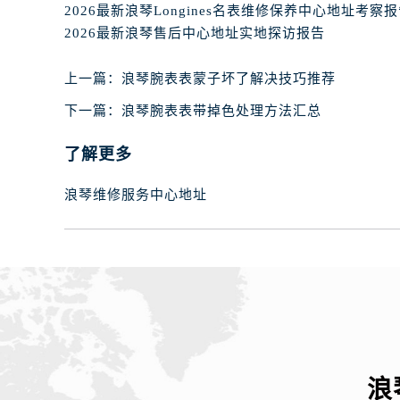
辽宁省阜新市海州区解放大街浪琴售
2026最新浪琴Longines名表维修保养中心地址考察
辽宁省葫芦岛市连山区中央路浪琴售
2026最新浪琴售后中心地址实地探访报告
辽宁省锦州市古塔区中央大街浪琴售
上一篇：
浪琴腕表表蒙子坏了解决技巧推荐
辽宁省辽阳市白塔区新运大街浪琴售
辽宁省盘锦市兴隆台区石油大街浪琴
下一篇：
浪琴腕表表带掉色处理方法汇总
辽宁省铁岭市银州区南马路浪琴售后
了解更多
辽宁省营口市站前区市府路与渤海大
辽宁省沈阳市沈河区中街路137号亨
浪琴维修服务中心地址
辽宁省沈阳市沈河区中街路83号亨
北京市朝阳区建国门外大街甲6号华熙
北京市东城区东长安街1号王府井东方
河北省保定市竞秀区朝阳北大街北国
内蒙古自治区阿拉善盟市左旗土尔扈
内蒙古自治区巴彦淖尔市临河区新华
内蒙古自治区包头市青山区幸福路甲
内蒙古自治区赤峰市红山区哈达街浪
浪