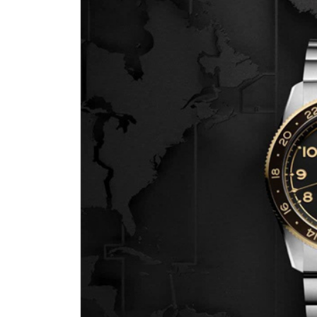
金华市金东区东市南街777号金华万达
绍兴市越城区胜利东路379号世茂天
嘉兴市南湖区广益路705号嘉兴世界贸
南昌市红谷滩新区红谷中大道998号
济南市历下区经十路11111号华润中
广州市天河区天河路230号万菱汇国
广州市越秀区环市东路371-375号
深圳市罗湖区深南东路5001号华润大
惠州市惠城区江北文昌一路7号华贸大
厦门市思明区湖滨东路95号华润大厦写
成都市锦江区人民东路6号SAC东原中
重庆市江北区观音桥步行街2号融恒时
长沙市芙蓉区定王台街道建湘路393
郑州市二七区铭功路10号华润大厦写字
太原市迎泽区解放路15号亨得利名
沈阳市沈河区中街路137号亨得利名