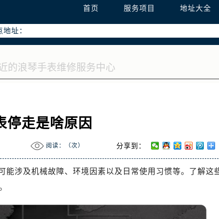
优化升级公告
首页
服务项目
地址大全
：400-995-7728
点地址：
字楼W3座6层602室（需提前预约）
国际中心写字楼D座11层1102室（需提前预约）
融中心写字楼26层2603室（需提前预约）
2座37层3705室（需提前预约）
际广场写字楼8层806室（需提前预约）
南京中心写字楼22层C1-1室（需提前预约）
表停走是啥原因
中心写字楼5号楼10层1008室（需提前预约）
FC国际金融中心写字楼35层3508室（需提前预约）
阅读：（
次）
分享到：
楼1号楼18层1803室（需提前预约）
字楼1号楼16层1604室（需提前预约）
可能涉及机械故障、环境因素以及日常使用习惯等。了解这
务中心东塔写字楼（华润万象城）17层1706室（需提前预约）
。
场办公楼20层2009室（需提前预约）
写字楼A座5层503-5室（需提前预约）