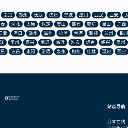
霍洛街浪琴售后服务中心（需提前预约）
央街浪琴售后服务中心（需提前预约）
南京
郑州
长沙
杭州
宁波
厦门
武汉
西安
街浪琴售后服务中心（需提前预约）
长春
河北
太原
保定
唐山
邯郸
廊坊
昆山
广西
路浪琴售后服务中心（需提前预约）
三亚
海口
赣州
漳州
拉萨
青海
新疆
兰州
银
大街浪琴售后服务中心（需提前预约）
市光明街与额尔敦路交叉口浪琴售后服务中心（需提前预约）
江
常州
嘉兴
南通
临沂
淮安
烟台
绍兴
亳州
安大街浪琴售后服务中心（需提前预约）
宜昌
许昌
南阳
常德
泉州
柳州
桂林
惠州
西宁
服务中心（需提前预约）
务中心（需提前预约）
服务中心（需提前预约）
服务中心（需提前预约）
街交叉口浪琴售后服务中心（需提前预约）
街交汇处浪琴售后服务中心（需提前预约）
南路交叉口浪琴售后服务中心（需提前预约）
站点导航
道交叉口浪琴售后服务中心（需提前预约）
浪琴在线
服务中心（需提前预约）