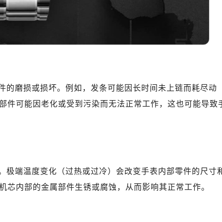
表服务中心（品牌授权店）1层整层（需提前预约）
（CCMALL）C座17层17-B（需提前预约）
10层1015室（需提前预约）
厦7层G室（需提前预约）
心C座12层1205室（需提前预约）
中心T1写字楼9层907室（需提前预约）
写字楼1座11层1104室（需提前预约）
件的磨损或损坏。例如，发条可能因长时间未上链而耗尽动
楼16层1603室（需提前预约）
部件可能因老化或受到污染而无法正常工作，这也可能导致
中心办公楼C座22层08室（需提前预约）
大厦38层09室（需提前预约）
楼1224室（需提前预约）
大厦B座12楼03室（需提前预约）
心写字楼A座7楼709室（需提前预约）
。极端温度变化（过热或过冷）会改变手表内部零件的尺寸
2层04室（需提前预约）
机芯内部的金属部件生锈或腐蚀，从而影响其正常工作。
心A座907室（需提前预约）
A座(旺进大厦)18层09室（需提前预约）