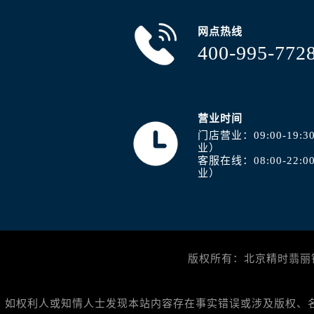
山西省长治市潞州区英雄中路浪琴售
山西省太原市迎泽区迎泽街道解放路
网点热线
天津市和平区赤峰道136号天津国际金
400-995-772
安徽省安庆市迎江区人民路浪琴售后
安徽省蚌埠市蚌山区淮河路浪琴售后
安徽省亳州市谯城区魏武大道浪琴售
营业时间
安徽省池州市贵池区长江路浪琴售后
门店营业：09:00-19
安徽省滁州市琅琊区南谯北路浪琴售
业）
客服在线：08:00-22
安徽省阜阳市颍州区颍州北路浪琴售
业）
安徽省淮北市相山区淮海路浪琴售后
安徽省淮南市田家庵区国庆中路浪琴
安徽省黄山市屯溪区黄山西路浪琴售
安徽省六安市金安区解放中路浪琴售
版权所有：北京精时翡丽钟表
安徽省马鞍山市雨山区湖南西路浪琴
安徽省宿州市埇桥区人民中路浪琴售
安徽省铜陵市铜官区石城大道浪琴售
如权利人或知情人士发现本站内容存在事实错误或涉及版权、名誉权