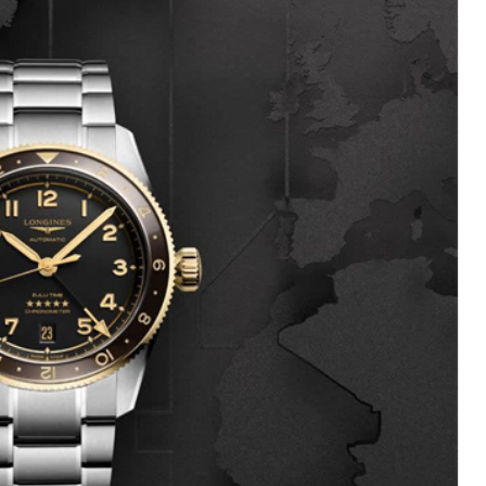
广场写字楼4号楼22层2209室（需提前预约）
际中心写字楼8层805室（需提前预约）
易中心写字楼A座13层1304室（需提前预约）
绿地双子塔（中央广场）A1座办公楼14层07室（需提前预约）
心写字楼（万象城）15层1508室（需提前预约）
际中心写字楼A塔7层704室（需提前预约）
世界贸易中心大厦南塔写字楼15层07室（需提前预约）
厦写字楼17层1701室（需提前预约）
厦写字楼1座30层05室（需提前预约）
字楼B座11层1104室（需提前预约）
心写字楼24层2406B室（需提前预约）
代广场写字楼9层902室（需提前预约）
号世茂环球金融中心写字楼（芙蓉广场）10层13室（需提前预约
楼29层2905室（需提前预约）
表服务中心（品牌授权店）3层整层（需提前预约）
表服务中心（品牌授权店）1层整层（需提前预约）