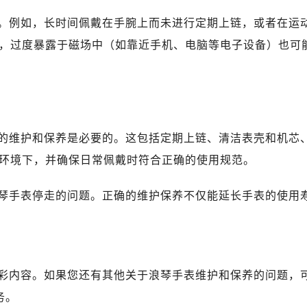
国际金融中心14楼14D（需提前预约）
。例如，长时间佩戴在手腕上而未进行定期上链，或者在运
广场写字楼10层06室（需提前预约）
心写字楼B座13层07室（需提前预约）
，过度暴露于磁场中（如靠近手机、电脑等电子设备）也可
安国际中心E座6楼10室（需提前预约）
B座17层1707室（需提前预约）
写字楼A座10层1002室（需提前预约）
心东1幢20楼2002室（需提前预约）
的维护和保养是必要的。这包括定期上链、清洁表壳和机芯
琴售后服务中心（需提前预约）
后服务中心（需提前预约）
环境下，并确保日常佩戴时符合正确的使用规范。
后服务中心（需提前预约）
琴手表停走的问题。正确的维护保养不仅能延长手表的使用
后服务中心（需提前预约）
售后服务中心（需提前预约）
售后服务中心（需提前预约）
售后服务中心（需提前预约）
琴售后服务中心（需提前预约）
彩内容。如果您还有其他关于浪琴手表维护和保养的问题，
琴售后服务中心（需提前预约）
务。