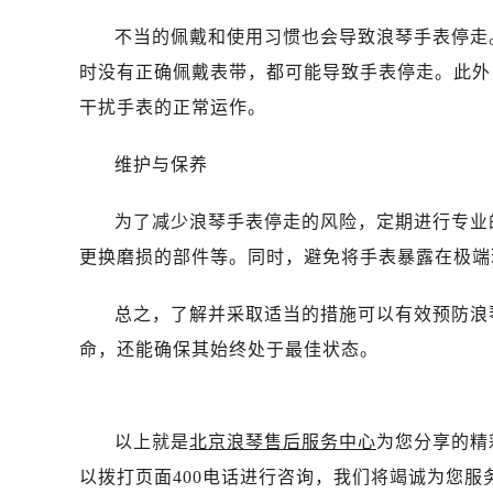
贵阳市南明区都司高架桥路33号亨特
不当的佩戴和使用习惯也会导致浪琴手表停走
昆明市盘龙区北京路928号同德昆明
石家庄市长安区中山东路39号勒泰中
时没有正确佩戴表带，都可能导致手表停走。此外
西安市碑林区南关正街88号华侨城长
干扰手表的正常运作。
海口市龙华区金贸东路5号海口华润大厦
唐山市路南区新华东道100号万达广场
维护与保养
台州市椒江区东海大道1800号腾达中
为了减少浪琴手表停走的风险，定期进行专业
黑龙江省大庆市萨尔图区会战大街浪
黑龙江省鹤岗市向阳区红军路浪琴售
更换磨损的部件等。同时，避免将手表暴露在极端
黑龙江省黑河市爱辉区中央街浪琴售
总之，了解并采取适当的措施可以有效预防浪
黑龙江省鸡西市鸡冠区红军路浪琴售
黑龙江省佳木斯市向阳区长安路浪琴
命，还能确保其始终处于最佳状态。
黑龙江省牡丹江市东安区太平路浪琴
黑龙江省七台河市桃山区大同街浪琴
黑龙江省齐齐哈尔市龙沙区龙华路浪
以上就是
北京浪琴售后服务中心
为您分享的精
黑龙江省双鸭山市尖山区新兴大街浪
以拨打页面400电话进行咨询，我们将竭诚为您服