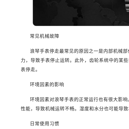
沈阳市沈河区中街路83号亨得利名
乌鲁木齐市天山区红山路26号时代广场
温州市鹿城区锦绣路1067号置信广场
大连市中山区人民路15号国际金融大
佛山市禅城区季华五路57号万科金融中
常见机械故障
东莞市东城街道鸿福东路1号民盈国贸
无锡市梁溪区人民中路139号恒隆广场
浪琴手表停走最常见的原因之一是内部机械部
南通市崇川区工农路57号圆融广场写字
力，导致手表停止运转。此外，齿轮系统中的某些
苏州市苏州工业园区星港街199号苏州
表停走。
武汉市江汉区解放大道686号世界贸易
南宁市青秀区金湖路59号地王大厦12
环境因素的影响
合肥市蜀山区潜山路111号万象城华润
泉州市丰泽区宝洲路729号浦西万达中
环境因素对浪琴手表的正常运行也有很大影响
青岛市南区山东路6号华润大厦B座2
性能，导致机械运转不畅。湿度和水分也可能导致
烟台市芝罘区胜利路139号万达金融中
长春市朝阳区西安大路727号中银大厦
日常使用习惯