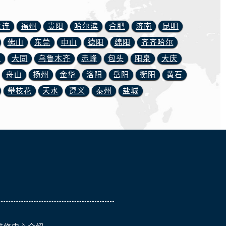
大连
福州
贵阳
哈尔滨
合肥
济南
昆明
佛山
东莞
中山
德阳
绵阳
齐齐哈尔
川
大同
乌鲁木齐
赤峰
包头
阳泉
大庆
舟山
扬州
金华
洛阳
岳阳
衡阳
黄石
攀枝花
天水
遵义
泰州
盐城