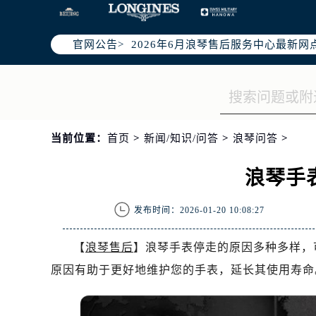
2026年6月浪琴中国区售后服务网络
2026年6月浪琴全国官方售后客户服务热线
官网公告>
2026年6月浪琴售后服务中心最新网
北京市东城区东长安街1号东方广场写
北京市朝阳区建国门外大街甲6号华熙
天津市和平区赤峰道136号天津国际金
上海市徐汇区虹桥路3号港汇中心写字楼
当前位置：
首页
>
新闻/知识/问答
>
浪琴问答
>
上海市黄浦区南京东路299号宏伊国
南京市秦淮区中山南路1号（新街口）
浪琴手
常州市新北区龙锦路1590号现代传媒
徐州市鼓楼区淮海东路29号苏宁广场I
发布时间：2026-01-20 10:08:27
扬州市邗江区国展路29号星耀天地写字
盐城市盐都区世纪大道5号盐城金融城写
【
浪琴售后
】浪琴手表停走的原因多种多样，
泰州市海陵区永定东路399号置地商
原因有助于更好地维护您的手表，延长其使用寿命
宁波市江北区大闸南路500号来福士广
杭州市上城区钱江路1366号华润大厦