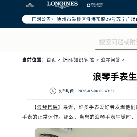
南京市秦淮区中山南路1号（新街口）
常州市新北区龙锦路1590号现代传媒
官网公告>
徐州市鼓楼区淮海东路29号苏宁广场I
扬州市邗江区国展路29号星耀天地写字
盐城市盐都区世纪大道5号盐城金融城写
泰州市海陵区永定东路399号置地商
宁波市江北区大闸南路500号来福士广
当前位置：
首页
>
新闻/知识/问答
>
浪琴问答
>
杭州市上城区钱江路1366号华润大厦
金华市金东区东市南街777号金华万达
浪琴手表
绍兴市越城区胜利东路379号世茂天
嘉兴市南湖区广益路705号嘉兴世界贸
发布时间：2026-02-06 09:43:37
南昌市红谷滩新区红谷中大道998号
济南市历下区经十路11111号华润中
【
浪琴售后
】最近，许多手表爱好者发现他们
广州市天河区天河路230号万菱汇国
手表的正常运作。那么，当您的浪琴手表生锈时，
广州市越秀区环市东路371-375号
深圳市罗湖区深南东路5001号华润大