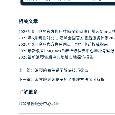
辽宁省沈阳市沈河区中街路83号亨
北京市朝阳区建国门外大街甲6号华熙
北京市东城区东长安街1号王府井东方
相关文章
河北省保定市竞秀区朝阳北大街北国
内蒙古自治区阿拉善盟市左旗土尔扈
2026年6月浪琴官方售后维修保养网络迁址及新设点
内蒙古自治区巴彦淖尔市临河区新华
2026年6月浪琴官方售后网点｜地址电话权威指南
内蒙古自治区包头市青山区幸福路甲
2026最新浪琴Longines名表维修保养中心地址考察
内蒙古自治区赤峰市红山区哈达街浪
2026最新浪琴售后中心地址实地探访报告
内蒙古自治区鄂尔多斯市东胜区伊金
内蒙古自治区呼伦贝尔市海拉尔区中
上一篇：
浪琴腕表生锈了解决技巧盘点
内蒙古自治区通辽市科尔沁区明仁大
下一篇：
浪琴腕表表蒙子坏了处理方法深度解析
内蒙古自治区乌海市海勃湾区人民南
内蒙古自治区乌兰察布市集宁区恩和
了解更多
内蒙古自治区锡林郭勒盟市锡林浩特
内蒙古自治区兴安盟市乌兰浩特市兴
浪琴维修服务中心地址
山西省大同市平城区迎宾街浪琴售后