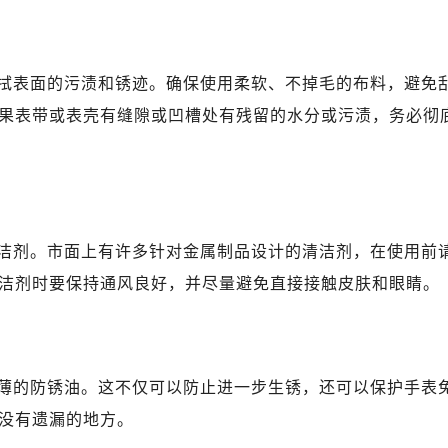
中心办公楼C座22层08室（需提前预约）
大厦38层09室（需提前预约）
楼1224室（需提前预约）
拭表面的污渍和锈迹。确保使用柔软、不掉毛的布料，避免
大厦B座12楼03室（需提前预约）
果表带或表壳有缝隙或凹槽处有残留的水分或污渍，务必彻
心写字楼A座7楼709室（需提前预约）
2层04室（需提前预约）
心A座907室（需提前预约）
A座(旺进大厦)18层09室（需提前预约）
国际金融中心14楼14D（需提前预约）
洁剂。市面上有许多针对金属制品设计的清洁剂，在使用前
广场写字楼10层06室（需提前预约）
洁剂时要保持通风良好，并尽量避免直接接触皮肤和眼睛。
心写字楼B座13层07室（需提前预约）
安国际中心E座6楼10室（需提前预约）
B座17层1707室（需提前预约）
写字楼A座10层1002室（需提前预约）
薄的防锈油。这不仅可以防止进一步生锈，还可以保护手表
心东1幢20楼2002室（需提前预约）
没有遗漏的地方。
琴售后服务中心（需提前预约）