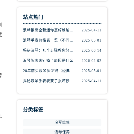
站点热门
刮
浪琴推出全新迷你黛绰维纳系列间金腕表
2025-04-11
底
浪琴手表价格表一览（不同系列与款式的价格区间）
2025-05-01
揭秘浪琴：几个步骤教你轻松辨别真伪
2025-06-14
浪琴腕表表针掉了原因是什么
2026-02-02
20年前买浪琴多少钱（经典名表的市场价值回顾）
2025-05-01
请
揭秘浪琴手表表蒙子损坏修复秘籍，轻松重获透明之美！
2025-04-11
分类标签
免
浪琴维修
浪琴保养