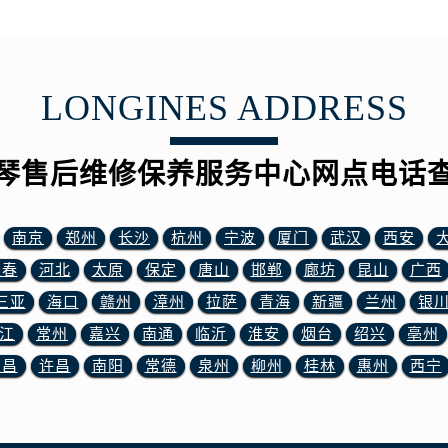
务中心（需提前预约）
服务中心（需提前预约）
服务中心（需提前预约）
街交叉口浪琴售后服务中心（需提前预约）
LONGINES ADDRESS
街交汇处浪琴售后服务中心（需提前预约）
南路交叉口浪琴售后服务中心（需提前预约）
琴售后维修保养服务中心网点电话
道交叉口浪琴售后服务中心（需提前预约）
服务中心（需提前预约）
后服务中心（需提前预约）
南京
郑州
长沙
杭州
宁波
厦门
武汉
西安
15号亨得利名表维修授权店3楼浪琴售后服务中心（需提前预约
长春
河北
太原
保定
唐山
邯郸
廊坊
昆山
广西
融中心26层2603室浪琴售后服务中心（需提前预约）
三亚
海口
赣州
漳州
拉萨
青海
新疆
兰州
银
服务中心（需提前预约）
江
常州
嘉兴
南通
临沂
淮安
烟台
绍兴
亳州
服务中心（需提前预约）
宜昌
许昌
南阳
常德
泉州
柳州
桂林
惠州
西宁
后服务中心（需提前预约）
服务中心（需提前预约）
后服务中心（需提前预约）