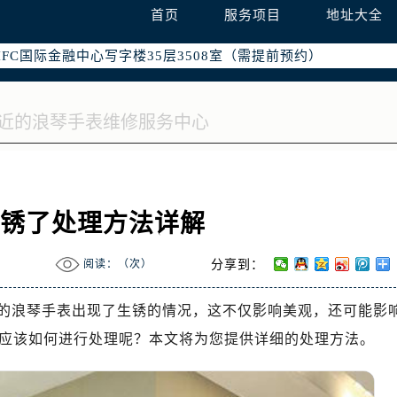
南京中心写字楼22层C1-1室（需提前预约）
首页
服务项目
地址大全
中心写字楼5号楼10层1008室（需提前预约）
FC国际金融中心写字楼35层3508室（需提前预约）
楼1号楼18层1803室（需提前预约）
字楼1号楼16层1604室（需提前预约）
务中心东塔写字楼（华润万象城）17层1706室（需提前预约）
场办公楼20层2009室（需提前预约）
写字楼A座5层503-5室（需提前预约）
广场写字楼4号楼22层2209室（需提前预约）
生锈了处理方法详解
际中心写字楼8层805室（需提前预约）
易中心写字楼A座13层1304室（需提前预约）
阅读：（
次）
分享到：
绿地双子塔（中央广场）A1座办公楼14层07室（需提前预约）
心写字楼（万象城）15层1508室（需提前预约）
的浪琴手表出现了生锈的情况，这不仅影响美观，还可能影
际中心写字楼A塔7层704室（需提前预约）
应该如何进行处理呢？本文将为您提供详细的处理方法。
世界贸易中心大厦南塔写字楼15层07室（需提前预约）
厦写字楼17层1701室（需提前预约）