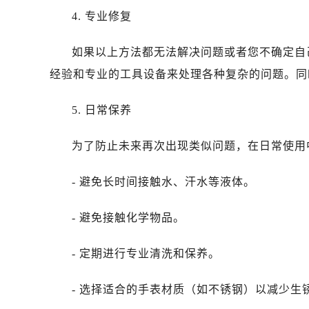
黑龙江省鹤岗市向阳区红军路浪琴售
4. 专业修复
黑龙江省黑河市爱辉区中央街浪琴售
黑龙江省鸡西市鸡冠区红军路浪琴售
如果以上方法都无法解决问题或者您不确定自
黑龙江省佳木斯市向阳区长安路浪琴
经验和专业的工具设备来处理各种复杂的问题。同
黑龙江省牡丹江市东安区太平路浪琴
黑龙江省七台河市桃山区大同街浪琴
5. 日常保养
黑龙江省齐齐哈尔市龙沙区龙华路浪
黑龙江省双鸭山市尖山区新兴大街浪
为了防止未来再次出现类似问题，在日常使用
黑龙江省绥化市北林区新华街与康庄
黑龙江省伊春市伊美区通河路浪琴售
- 避免长时间接触水、汗水等液体。
吉林省白城市洮北区明仁南街浪琴售
- 避免接触化学物品。
吉林省白山市浑江区浑江大街浪琴售
吉林省吉林市船营区河南街浪琴售后
- 定期进行专业清洗和保养。
吉林省辽源市龙山区人民大街浪琴售
吉林省梅河口市新华街道梅河大街浪
- 选择适合的手表材质（如不锈钢）以减少生
吉林省四平市铁东区紫气大路与南九