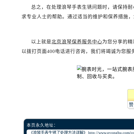
吉林省松原市宁江区五环大街浪琴售
总之，在处理浪琴手表生锈问题时，请保持耐
吉林省通化市东昌区环通乡江南大街
求专业人士的帮助。通过适当的维护和保养措施，
吉林省延边市延吉市解放路浪琴售后
辽宁省鞍山市铁东区站前街浪琴售后
辽宁省本溪市平山区胜利路浪琴售后
以上就是
北京浪琴保养服务中心
为您分享的精
辽宁省朝阳市双塔区新华路浪琴售后
以拨打页面400电话进行咨询，我们将竭诚为您服
辽宁省丹东市振兴区七经街浪琴售后
辽宁省抚顺市新抚区东一路浪琴售后
辽宁省阜新市海州区解放大街浪琴售
辽宁省葫芦岛市连山区中央路浪琴售
辽宁省锦州市古塔区中央大街浪琴售
辽宁省辽阳市白塔区新运大街浪琴售
辽宁省盘锦市兴隆台区石油大街浪琴
赞
辽宁省铁岭市银州区南马路浪琴售后
辽宁省营口市站前区市府路与渤海大
本页永久地址：
辽宁省沈阳市沈河区中街路137号亨