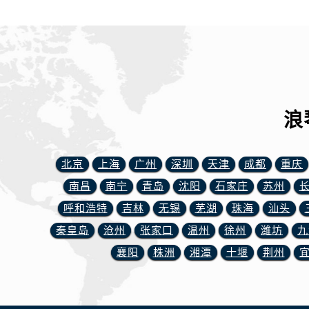
山西省晋城市城区黄华街浪琴售后服
山西省晋中市榆次区顺城街浪琴售后
山西省临汾市尧都区解放路浪琴售后
山西省吕梁市离石区永宁中路与建设
山西省朔州市朔城区怡西路与鄯阳西
山西省忻州市忻府区和平东街与七一
浪
山西省阳泉市郊区平阳东街与新城大
山西省运城市盐湖区河东街浪琴售后
山西省长治市潞州区英雄中路浪琴售
北京
上海
广州
深圳
天津
成都
重庆
山西省太原市迎泽区迎泽街道解放路
南昌
南宁
青岛
沈阳
石家庄
苏州
天津市和平区赤峰道136号天津国际金
呼和浩特
吉林
无锡
芜湖
珠海
汕头
安徽省安庆市迎江区人民路浪琴售后
秦皇岛
沧州
张家口
温州
徐州
潍坊
九
安徽省蚌埠市蚌山区淮河路浪琴售后
襄阳
株洲
湘潭
十堰
荆州
安徽省亳州市谯城区魏武大道浪琴售
安徽省池州市贵池区长江路浪琴售后
安徽省滁州市琅琊区南谯北路浪琴售