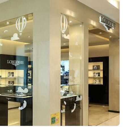
厦写字楼1座30层05室（需提前预约）
字楼B座11层1104室（需提前预约）
心写字楼24层2406B室（需提前预约）
代广场写字楼9层902室（需提前预约）
号世茂环球金融中心写字楼（芙蓉广场）10层13室（需提前预约
楼29层2905室（需提前预约）
表服务中心（品牌授权店）3层整层（需提前预约）
表服务中心（品牌授权店）1层整层（需提前预约）
表服务中心（品牌授权店）1层整层（需提前预约）
（CCMALL）C座17层17-B（需提前预约）
10层1015室（需提前预约）
厦7层G室（需提前预约）
心C座12层1205室（需提前预约）
中心T1写字楼9层907室（需提前预约）
写字楼1座11层1104室（需提前预约）
楼16层1603室（需提前预约）