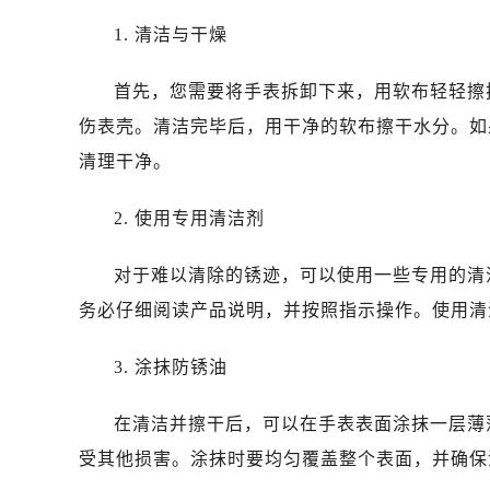
苏州市苏州工业园区星港街199号苏州
1. 清洁与干燥
武汉市江汉区解放大道686号世界贸易
南宁市青秀区金湖路59号地王大厦12
首先，您需要将手表拆卸下来，用软布轻轻擦
合肥市蜀山区潜山路111号万象城华润
伤表壳。清洁完毕后，用干净的软布擦干水分。如
泉州市丰泽区宝洲路729号浦西万达中
清理干净。
青岛市南区山东路6号华润大厦B座2
烟台市芝罘区胜利路139号万达金融中
2. 使用专用清洁剂
长春市朝阳区西安大路727号中银大厦
贵阳市南明区都司高架桥路33号亨特
对于难以清除的锈迹，可以使用一些专用的清
昆明市盘龙区北京路928号同德昆明
务必仔细阅读产品说明，并按照指示操作。使用清
石家庄市长安区中山东路39号勒泰中
西安市碑林区南关正街88号华侨城长
3. 涂抹防锈油
海口市龙华区金贸东路5号海口华润大厦
唐山市路南区新华东道100号万达广场
在清洁并擦干后，可以在手表表面涂抹一层薄
台州市椒江区东海大道1800号腾达中
受其他损害。涂抹时要均匀覆盖整个表面，并确保
黑龙江省大庆市萨尔图区会战大街浪