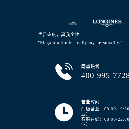
安徽省阜阳市颍州区颍州北路浪琴售
安徽省淮北市相山区淮海路浪琴售后
安徽省淮南市田家庵区国庆中路浪琴
安徽省黄山市屯溪区黄山西路浪琴售
安徽省六安市金安区解放中路浪琴售
优雅态度，真我个性
安徽省马鞍山市雨山区湖南西路浪琴
"Elegant attitude, really my personality.”
安徽省宿州市埇桥区人民中路浪琴售
安徽省铜陵市铜官区石城大道浪琴售
网点热线
安徽省芜湖市镜湖区中山路步行街浪
400-995-772
安徽省宣城市宣州区叠嶂西路浪琴售
福建省龙岩市新罗区九一南路浪琴售
福建省南平市建阳区人民西路浪琴售
福建省宁德市蕉城区天湖东路浪琴售
营业时间
福建省莆田市城厢区霞林街道荔华东
门店营业：09:00-19
业）
福建省三明市三元区东乾二路浪琴售
客服在线：08:00-22
福建省漳州市龙文区步港路浪琴售后
业）