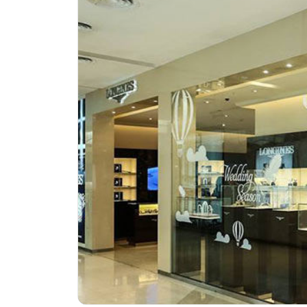
惠州市惠城区江北文昌一路7号华贸大
厦门市思明区湖滨东路95号华润大厦写
成都市锦江区人民东路6号SAC东原中
重庆市江北区观音桥步行街2号融恒时
长沙市芙蓉区定王台街道建湘路393
郑州市二七区铭功路10号华润大厦写字
太原市迎泽区解放路15号亨得利名
沈阳市沈河区中街路137号亨得利名
沈阳市沈河区中街路83号亨得利名
乌鲁木齐市天山区红山路26号时代广场
温州市鹿城区锦绣路1067号置信广场
大连市中山区人民路15号国际金融大
佛山市禅城区季华五路57号万科金融中
东莞市东城街道鸿福东路1号民盈国贸
无锡市梁溪区人民中路139号恒隆广场
南通市崇川区工农路57号圆融广场写字