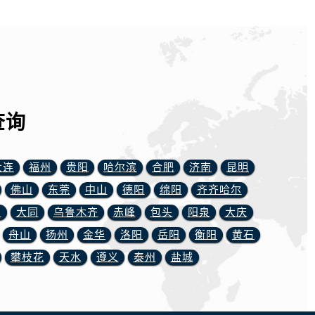
查询
大连
福州
贵阳
哈尔滨
合肥
济南
昆明
）
佛山
东莞
中山
德阳
绵阳
齐齐哈尔
川
大同
乌鲁木齐
赤峰
包头
阳泉
大庆
舟山
扬州
金华
洛阳
岳阳
衡阳
黄石
攀枝花
天水
遵义
泰州
盐城