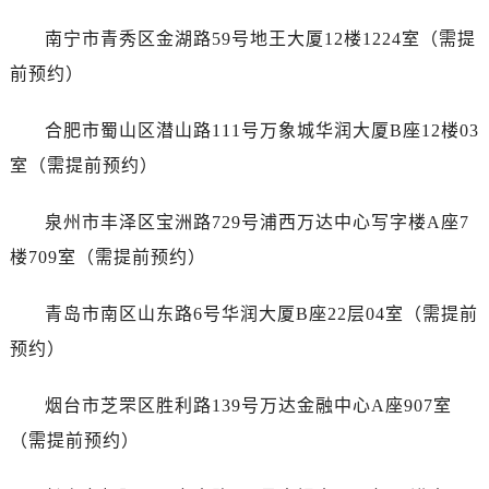
山东省泰安市泰山区财源街道泰山大街浪琴售后服务中心（需提前预约）
南宁市青秀区金湖路59号地王大厦12楼1224室（需提
山东省威海市环翠区新威海路89号振华商厦一楼名表维修浪琴售后服务中心（需提前预约）
山东省潍坊市奎文区东风东街浪琴售后服务中心（需提前预约）
前预约）
山东省枣庄市滕州市北辛路与善国路交叉口浪琴售后服务中心（需提前预约）
合肥市蜀山区潜山路111号万象城华润大厦B座12楼03
山东省淄博市张店区金晶大道浪琴售后服务中心（需提前预约）
上海市黄浦区南京东路299号宏伊国际广场写字楼8层806室浪琴售后服务中心（需提前预约）
室（需提前预约）
上海市徐汇区虹桥路3号港汇中心2座37层3705室浪琴售后服务中心（需提前预约）
泉州市丰泽区宝洲路729号浦西万达中心写字楼A座7
浙江省杭州市上城区钱江路1366号华润大厦A座5层503-5室浪琴售后服务中心（需提前预约）
浙江省湖州市吴兴区劳动路浪琴售后服务中心（需提前预约）
楼709室（需提前预约）
浙江省嘉兴市南湖区广益路705号嘉兴世界贸易中心A座13层1304室浪琴售后服务中心（需提前预约）
青岛市南区山东路6号华润大厦B座22层04室（需提前
浙江省金华市金东区东市南街777号金华万达广场4号楼22楼2209室浪琴售后服务中心（需提前预约）
浙江省丽水市莲都区解放街浪琴售后服务中心（需提前预约）
预约）
浙江省宁波市江北区大闸南路500号来福士广场办公楼20层2009室浪琴售后服务中心（需提前预约）
烟台市芝罘区胜利路139号万达金融中心A座907室
浙江省衢州市柯城区上街浪琴售后服务中心（需提前预约）
浙江省绍兴市越城区胜利东路379号世茂天际中心写字楼8层805室浪琴售后服务中心（需提前预约）
（需提前预约）
浙江省舟山市定海区解放东路浪琴售后服务中心（需提前预约）