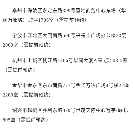
吉林省吉林市船营区河南街浪琴售后服务中心（需提前预约）
泰州市海陵区永定东路399号置地商务中心东塔（华
吉林省辽源市龙山区人民大街浪琴售后服务中心（需提前预约）
吉林省梅河口市新华街道梅河大街浪琴售后服务中心（需提前预约）
润万象城）17层1706室（需提前预约）
吉林省四平市铁东区紫气大路与南九经街交汇处浪琴售后服务中心（需提前预约）
宁波市江北区大闸南路500号来福士广场办公楼20层
吉林省松原市宁江区五环大街浪琴售后服务中心（需提前预约）
吉林省通化市东昌区环通乡江南大街浪琴售后服务中心（需提前预约）
2009室（需提前预约）
吉林省延边市延吉市解放路浪琴售后服务中心（需提前预约）
杭州市上城区钱江路1366号华润大厦A座5层503-5室
辽宁省鞍山市铁东区站前街浪琴售后服务中心（需提前预约）
辽宁省本溪市平山区胜利路浪琴售后服务中心（需提前预约）
（需提前预约）
辽宁省朝阳市双塔区新华路浪琴售后服务中心（需提前预约）
金华市金东区东市南街777号金华万达广场4号楼22楼
辽宁省丹东市振兴区七经街浪琴售后服务中心（需提前预约）
辽宁省抚顺市新抚区东一路浪琴售后服务中心（需提前预约）
2209室（需提前预约）
辽宁省阜新市海州区解放大街浪琴售后服务中心（需提前预约）
绍兴市越城区胜利东路379号世茂天际中心写字楼8层
辽宁省葫芦岛市连山区中央路浪琴售后服务中心（需提前预约）
辽宁省锦州市古塔区中央大街浪琴售后服务中心（需提前预约）
805室（需提前预约）
辽宁省辽阳市白塔区新运大街浪琴售后服务中心（需提前预约）