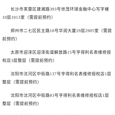
安徽省蚌埠市蚌山区淮河路浪琴售后服务中心（需提前预约）
长沙市芙蓉区建湘路393号世茂环球金融中心写字楼
安徽省亳州市谯城区魏武大道浪琴售后服务中心（需提前预约）
安徽省池州市贵池区长江路浪琴售后服务中心（需提前预约）
10层1013室（需提前预约）
安徽省滁州市琅琊区南谯北路浪琴售后服务中心（需提前预约）
郑州市二七区民主路10号华润大厦29层2905室（需提
安徽省阜阳市颍州区颍州北路浪琴售后服务中心（需提前预约）
安徽省淮北市相山区淮海路浪琴售后服务中心（需提前预约）
前预约）
安徽省淮南市田家庵区国庆中路浪琴售后服务中心（需提前预约）
太原市迎泽区迎泽街道解放路15号亨得利名表维修授
安徽省黄山市屯溪区黄山西路浪琴售后服务中心（需提前预约）
安徽省六安市金安区解放中路浪琴售后服务中心（需提前预约）
权店3层整层（需提前预约）
安徽省马鞍山市雨山区湖南西路浪琴售后服务中心（需提前预约）
沈阳市沈河区中街路137号亨得利名表维修授权店1层
安徽省宿州市埇桥区人民中路浪琴售后服务中心（需提前预约）
安徽省铜陵市铜官区石城大道浪琴售后服务中心（需提前预约）
整层（需提前预约）
安徽省芜湖市镜湖区中山路步行街浪琴售后服务中心（需提前预约）
沈阳市沈河区中街路83号亨得利名表维修授权店1层
安徽省宣城市宣州区叠嶂西路浪琴售后服务中心（需提前预约）
福建省龙岩市新罗区九一南路浪琴售后服务中心（需提前预约）
整层（需提前预约）
福建省南平市建阳区人民西路浪琴售后服务中心（需提前预约）