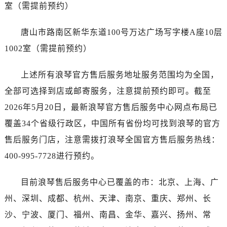
广东省茂名市电白区水东街道迎宾大道浪琴售后服务中心（需提前预约）
室（需提前预约）
广东省梅州市梅江区金燕大道浪琴售后服务中心（需提前预约）
唐山市路南区新华东道100号万达广场写字楼A座10层
广东省清远市清城区湖西路浪琴售后服务中心（需提前预约）
广东省汕头市龙湖区长平路浪琴售后服务中心（需提前预约）
1002室（需提前预约）
广东省汕尾市城区香洲街道园林社区翠园街浪琴售后服务中心（需提前预约）
上述所有浪琴官方售后服务地址服务范围均为全国，
广东省韶关市武江区芙蓉新区与老城中心交汇处浪琴售后服务中心（需提前预约）
广东省深圳市罗湖区深南东路5001号华润大厦17层1701室浪琴售后服务中心（需提前预约）
全部可选择到店或邮寄服务，注意提前预约即可。截至
广东省阳江市江城区东风一路浪琴售后服务中心（需提前预约）
2026年5月20日，最新浪琴官方售后服务中心网点布局已
广东省云浮市云城区金山路浪琴售后服务中心（需提前预约）
覆盖34个省级行政区，中国所有省份均可找到浪琴的官方
广东省湛江市赤坎区观海北路浪琴售后服务中心（需提前预约）
售后服务门店，注意需拨打浪琴全国官方售后服务热线：
广东省肇庆市端州区信安大道与砚都大道交汇处浪琴售后服务中心（需提前预约）
400-995-7728进行预约。
广西壮族自治区百色市右江区中山二路浪琴售后服务中心（需提前预约）
广西壮族自治区北海市海城区北京路浪琴售后服务中心（需提前预约）
目前浪琴售后服务中心已覆盖的市：北京、上海、广
广西壮族自治区崇左市江州区石景林街道友谊大道与丽川路交汇处浪琴售后服务中心（需提前预约）
州、深圳、成都、杭州、天津、南京、重庆、郑州、长
广西壮族自治区防城港市港口区金花茶大道浪琴售后服务中心（需提前预约）
沙、宁波、厦门、福州、南昌、金华、嘉兴、扬州、常
广西壮族自治区贵港市港北区港城街道布山大道与仙衣路交叉口浪琴售后服务中心（需提前预约）