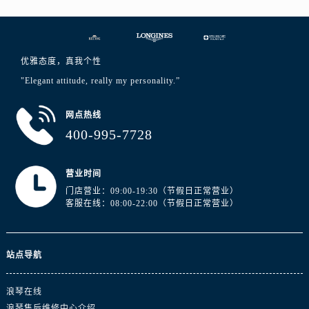
西藏自治区拉萨市城关区北京中路浪琴售后服务中心（需提前预约）
西藏自治区林芝市巴宜区广东路浪琴售后服务中心（需提前预约）
西藏自治区那曲市色尼区浙江西路浪琴售后服务中心（需提前预约）
优雅态度，真我个性
西藏自治区日喀则市桑珠孜区上海中路浪琴售后服务中心（需提前预约）
"Elegant attitude, really my personality.”
西藏自治区山南市乃东区湖北大道浪琴售后服务中心（需提前预约）
云南省保山市隆阳区正阳路浪琴售后服务中心（需提前预约）
网点热线
云南省楚雄彝族自治州楚雄市鹿城南路浪琴售后服务中心（需提前预约）
400-995-7728
云南省大理白族自治州大理市建设路浪琴售后服务中心（需提前预约）
云南省德宏傣族景颇族自治州芒市团结大街浪琴售后服务中心（需提前预约）
营业时间
云南省迪庆藏族自治州香格里拉市长征大道浪琴售后服务中心（需提前预约）
门店营业：09:00-19:30（节假日正常营业）
云南省红河哈尼族彝族自治州蒙自市天马路浪琴售后服务中心（需提前预约）
客服在线：08:00-22:00（节假日正常营业）
云南省丽江市古城区七星街浪琴售后服务中心（需提前预约）
云南省临沧市临翔区世纪路浪琴售后服务中心（需提前预约）
站点导航
云南省怒江傈僳族自治州泸水市人民路浪琴售后服务中心（需提前预约）
云南省普洱市思茅区振兴大道浪琴售后服务中心（需提前预约）
浪琴在线
云南省曲靖市麒麟区学府路浪琴售后服务中心（需提前预约）
浪琴售后维修中心介绍