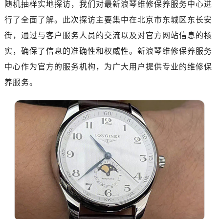
随机抽样实地探访，我们对最新浪琴维修保养服务中心进
广州市天河区天河路230号万菱汇国际中心A塔7层704室（需提前预约）
广州市越秀区环市东路371-375号世界贸易中心大厦南塔15层1507室（需提前预约）
行了全面了解。此次探访主要集中在北京市东城区东长安
深圳市罗湖区深南东路5001号华润大厦17层1701室（需提前预约）
街，通过与客户服务人员的交流以及对官方网站信息的核
惠州市惠城区江北文昌一路7号华贸大厦（华贸天地）1座30层30-05室（需提前预约）
实，确保了信息的准确性和权威性。新浪琴维修保养服务
厦门市思明区湖滨东路95号万象城华润大厦B座11层1104室（需提前预约）
中心作为官方的服务机构，为广大用户提供专业的维修保
福州市晋安区竹屿路6号东二环泰禾广场2号楼5层509室（需提前预约）
养服务。
成都市锦江区人民东路6号SAC东原中心24层2406B室（需提前预约）
重庆市江北区观音桥步行街2号融恒时代广场9层902室（需提前预约）
长沙市芙蓉区建湘路393号世茂环球金融中心写字楼10层1013室（需提前预约）
郑州市二七区民主路10号华润大厦29层2905室（需提前预约）
太原市迎泽区迎泽街道解放路15号亨得利名表维修授权店3楼（需提前预约）
沈阳市沈河区中街路137号亨得利名表维修授权店1楼（需提前预约）
沈阳市沈河区中街路83号亨得利名表维修授权店1楼（需提前预约）
乌鲁木齐市天山区红山路26号时代广场（CCMALL）C座17层17-B（需提前预约）
温州市鹿城区锦绣路1067号置信广场10层1015室（需提前预约）
哈尔滨市南岗区东大直街146号上和置地广场金座12层1214室（需提前预约）