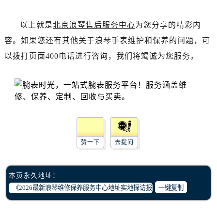
甘肃省敦煌市沙州镇阳关中路浪琴售后服务中心（需提前预约）
甘肃省合作市人民街浪琴售后服务中心（需提前预约）
以上就是
北京浪琴售后服务中心
为您分享的精彩内
甘肃省嘉峪关市雄关区新华中路浪琴售后服务中心（需提前预约）
容。如果您还有其他关于浪琴手表维护和保养的问题，可
甘肃省金昌市金川区北京路浪琴售后服务中心（需提前预约）
以拨打页面400电话进行咨询，我们将竭诚为您服务。
甘肃省酒泉市肃州区西大街浪琴售后服务中心（需提前预约）
甘肃省临夏市城南街道团结路浪琴售后服务中心（需提前预约）
甘肃省陇南市武都区人民路浪琴售后服务中心（需提前预约）
甘肃省平凉市崆峒区西大街浪琴售后服务中心（需提前预约）
甘肃省庆阳市西峰区南大街浪琴售后服务中心（需提前预约）
甘肃省天水市秦州区民主路浪琴售后服务中心（需提前预约）
甘肃省武威市凉州区迎宾路浪琴售后服务中心（需提前预约）
赞一下
去提问
甘肃省张掖市甘州区民乐北路浪琴售后服务中心（需提前预约）
宁夏回族自治区固原市原州区文化街浪琴售后服务中心（需提前预约）
本页永久地址：
宁夏回族自治区石嘴山市大武口区贺兰山路浪琴售后服务中心（需提前预约）
一键复制
宁夏回族自治区吴忠市利通区开元大道浪琴售后服务中心（需提前预约）
宁夏回族自治区银川市兴庆区新华东路97号新百中心C馆一层C1-18号商铺浪琴售后服务中心（需提前预约）