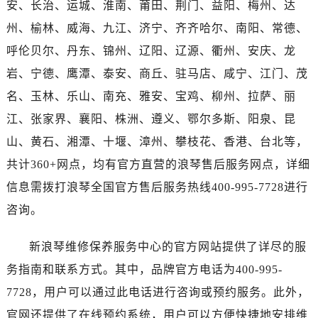
安、长治、运城、淮南、莆田、荆门、益阳、梅州、达
香港特别行政区尖沙咀区油尖旺区广东道浪琴售后服务中心（需提前预约）
香港特别行政区金钟区中西区金钟道浪琴售后服务中心（需提前预约）
州、榆林、威海、九江、济宁、齐齐哈尔、南阳、常德、
香港特别行政区九龙区油尖旺区弥敦道浪琴售后服务中心（需提前预约）
呼伦贝尔、丹东、锦州、辽阳、辽源、衢州、安庆、龙
香港特别行政区铜锣湾区湾仔区轩尼诗道浪琴售后服务中心（需提前预约）
岩、宁德、鹰潭、泰安、商丘、驻马店、咸宁、江门、茂
河南省安阳市文峰区解放大道浪琴售后服务中心（需提前预约）
名、玉林、乐山、南充、雅安、宝鸡、柳州、拉萨、丽
河南省鹤壁市淇滨区九州路浪琴售后服务中心（需提前预约）
江、张家界、襄阳、株洲、遵义、鄂尔多斯、阳泉、昆
河南省济源市沁园街道济水大道浪琴售后服务中心（需提前预约）
山、黄石、湘潭、十堰、漳州、攀枝花、香港、台北等，
河南省焦作市解放区解放路浪琴售后服务中心（需提前预约）
共计360+网点，均有官方直营的浪琴售后服务网点，详细
河南省开封市鼓楼区中山路浪琴售后服务中心（需提前预约）
河南省洛阳市西工区中州中路与解放路交叉口浪琴售后服务中心（需提前预约）
信息需拨打浪琴全国官方售后服务热线400-995-7728进行
河南省漯河市源汇区交通路浪琴售后服务中心（需提前预约）
咨询。
河南省南阳市宛城区范蠡东路与南都路交叉口浪琴售后服务中心（需提前预约）
河南省平顶山市卫东区建设路浪琴售后服务中心（需提前预约）
新浪琴维修保养服务中心的官方网站提供了详尽的服
河南省濮阳市大华龙区开州路绿城路交叉口浪琴售后服务中心（需提前预约）
务指南和联系方式。其中，品牌官方电话为400-995-
河南省三门峡市湖滨区和平路浪琴售后服务中心（需提前预约）
7728，用户可以通过此电话进行咨询或预约服务。此外，
河南省商丘市梁园区神火大道浪琴售后服务中心（需提前预约）
官网还提供了在线预约系统，用户可以方便快捷地安排维