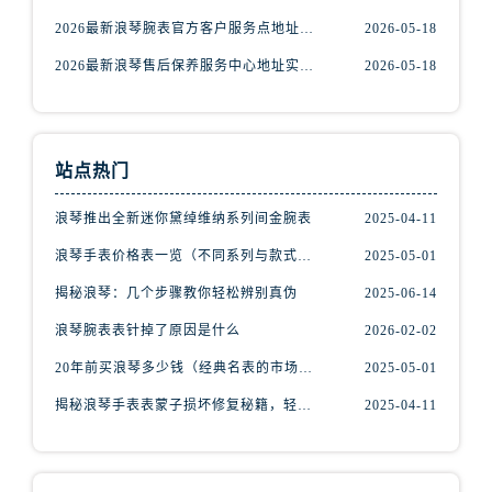
新疆维吾尔自治区喀什市解放北路浪琴售后服务中心（需提前预约）
2026最新浪琴腕表官方客户服务点地址考察报告
2026-05-18
新疆维吾尔自治区可克达拉市幸福路浪琴售后服务中心（需提前预约）
2026最新浪琴售后保养服务中心地址实地探访报告
2026-05-18
新疆维吾尔自治区克拉玛依市克拉玛依区友谊路浪琴售后服务中心（需提前预约）
新疆维吾尔自治区库车市库车市文化东路浪琴售后服务中心（需提前预约）
新疆维吾尔自治区库尔勒市库尔勒市人民东路浪琴售后服务中心（需提前预约）
新疆维吾尔自治区奎屯市团结西街浪琴售后服务中心（需提前预约）
站点热门
新疆维吾尔自治区昆玉市昆泉街浪琴售后服务中心（需提前预约）
浪琴推出全新迷你黛绰维纳系列间金腕表
2025-04-11
新疆维吾尔自治区沙湾市三道河子镇世纪大道南路浪琴售后服务中心（需提前预约）
新疆维吾尔自治区石河子市北二路浪琴售后服务中心（需提前预约）
浪琴手表价格表一览（不同系列与款式的价格区间）
2025-05-01
新疆维吾尔自治区双河市光明路浪琴售后服务中心（需提前预约）
揭秘浪琴：几个步骤教你轻松辨别真伪
2025-06-14
新疆维吾尔自治区塔城市塔城地区闻琴路浪琴售后服务中心（需提前预约）
浪琴腕表表针掉了原因是什么
2026-02-02
新疆维吾尔自治区铁门关市兴疆路浪琴售后服务中心（需提前预约）
20年前买浪琴多少钱（经典名表的市场价值回顾）
2025-05-01
新疆维吾尔自治区图木舒克市图木舒克市中兴街浪琴售后服务中心（需提前预约）
揭秘浪琴手表表蒙子损坏修复秘籍，轻松重获透明之美！
2025-04-11
新疆维吾尔自治区吐鲁番市高昌区文化中路文化中路浪琴售后服务中心（需提前预约）
新疆维吾尔自治区乌苏市乌鲁木齐北路浪琴售后服务中心（需提前预约）
新疆维吾尔自治区五家渠市长征西街浪琴售后服务中心（需提前预约）