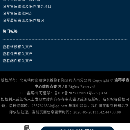
云南省文山壮族苗族自治州文山市东风路浪琴售后服务中心（需提前预约）
浪琴售后维修及保养服务项目
云南省西双版纳傣族自治州景洪市宣慰大道浪琴售后服务中心（需提前预约）
浪琴售后维修网点
云南省玉溪市红塔区南北大街浪琴售后服务中心（需提前预约）
浪琴最新资讯及保养知识
云南省昭通市昭阳区青年路浪琴售后服务中心（需提前预约）
热门标签
重庆市江北区观音桥步行街2号融恒时代广场9层902室浪琴售后服务中心（需提前预约）
新疆维吾尔自治区乌鲁木齐市市天山区红山路26号时代广场（CCMALL）C座17层17-B浪琴售后服务中心（需提前预约）
查看维修相关文档
浙江省温州市市鹿城区锦绣路1067号置信广场10层1015室浪琴售后服务中心（需提前预约）
查看保养相关文档
黑龙江省哈尔滨市市南岗区东大直街146号上和置地广场金座12层1214室浪琴售后服务中心（需提前预约）
查看配件相关文档
辽宁省大连市市中山区人民路15号国际金融大厦7层G室浪琴售后服务中心（需提前预约）
广东省佛山市市禅城区季华五路57号万科金融中心C座12层1205室浪琴售后服务中心（需提前预约）
版权所有：北京精时翡丽钟表维修有限公司济南分公司 Copyright ©
浪琴手表
广东省东莞市市东城街道鸿福东路1号民盈国贸中心T1写字楼9层907室浪琴售后服务中心（需提前预约）
中心维修点查询
All Rights Reserved
江苏省无锡市市梁溪区人民中路139号恒隆广场写字楼1座11层1104室浪琴售后服务中心（需提前预约）
ICP备案/许可证号：
鲁ICP备2025179091号-25
|
XML
如权利人或知情人士发现本站内容存在事实错误或涉及版权、名誉权等侵权问
江苏省南通市市崇川区工农路57号圆融广场写字楼16层1603室浪琴售后服务中心（需提前预约）
题，请通过邮箱：2557628530@qq.com 与我们联系，我们将在收到通知后立
江苏省苏州市市苏州工业园区 星港街199号苏州中心办公楼C座22层08室浪琴售后服务中心（需提前预约）
即依法处理。当前页面信息更新时间：2026-05-20T11:42:44+08:00
湖北省武汉市市江汉区解放大道686号世界贸易大厦38层09室浪琴售后服务中心（需提前预约）
广西省南宁市市青秀区金湖路59号地王大厦12楼1224室浪琴售后服务中心（需提前预约）
