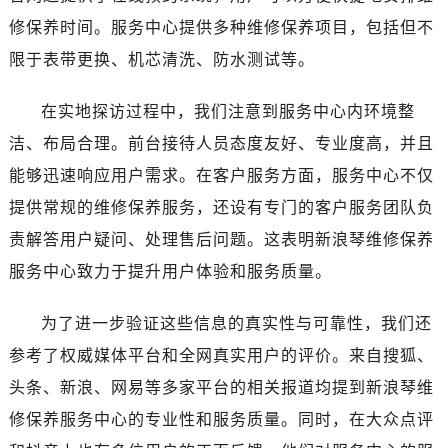
河南省新乡市红旗区人民路浪琴售后服务中心（需提前预约）
修保养时间。服务中心提供多种维修保养项目，包括但不
河南省信阳市浉河区东方红大道浪琴售后服务中心（需提前预约）
限于表带更换、机芯清洗、防水测试等。
河南省许昌市魏都区建安大道与八龙路交叉口浪琴售后服务中心（需提前预约）
河南省郑州市二七区民主路10号华润大厦29层2905室浪琴售后服务中心（需提前预约）
在实地探访过程中，我们注意到服务中心内环境整
河南省周口市川汇区七一路浪琴售后服务中心（需提前预约）
洁、布局合理。前台接待人员态度友好、专业度高，并且
河南省驻马店市驿城区乐山大道与置地大道交叉口浪琴售后服务中心（需提前预约）
能够迅速响应用户需求。在客户服务方面，服务中心不仅
湖北省鄂州市鄂城区文星大道浪琴售后服务中心（需提前预约）
湖北省黄冈市黄州区赤壁大道浪琴售后服务中心（需提前预约）
提供常规的维修保养服务，还设有专门的客户服务团队负
湖北省黄石市黄石港区武汉路浪琴售后服务中心（需提前预约）
责解答用户疑问、处理售后问题。这表明新浪琴维修保养
湖北省荆门市东宝中天街步行街浪琴售后服务中心（需提前预约）
服务中心致力于提升用户体验和服务质量。
湖北省荆州市荆州区荆中路浪琴售后服务中心（需提前预约）
湖北省十堰市茅箭区人民北路浪琴售后服务中心（需提前预约）
为了进一步验证这些信息的真实性与可靠性，我们还
湖北省随州市曾都区青年路浪琴售后服务中心（需提前预约）
参考了权威媒体平台和全网真实用户的评价。来自搜狐、
湖北省咸宁市咸安区长安大道浪琴售后服务中心（需提前预约）
头条、新浪、网易等多家平台的相关报道均提到新浪琴维
湖北省襄阳市樊城区长虹路与人民路交叉口浪琴售后服务中心（需提前预约）
修保养服务中心的专业性和服务质量。同时，在大众点评
湖北省孝感市孝南区复兴大道浪琴售后服务中心（需提前预约）