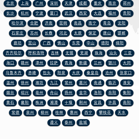
四川省广元市利州区老城南北街、东大街浪琴售后服务中心（需提前预约）
北京
上海
广州
深圳
天津
成都
重庆
南京
郑州
四川省乐山市市中区嘉定中路浪琴售后服务中心（需提前预约）
长沙
杭州
宁波
厦门
武汉
西安
大连
福州
贵阳
四川省凉山州市西昌市大巷口下街浪琴售后服务中心（需提前预约）
哈尔滨
合肥
济南
昆明
南昌
南宁
青岛
沈阳
四川省泸州市江阳区治平路浪琴售后服务中心（需提前预约）
石家庄
苏州
长春
河北
太原
保定
唐山
邯郸
四川省眉山市东坡区三苏路浪琴售后服务中心（需提前预约）
廊坊
昆山
广西
佛山
东莞
中山
德阳
绵阳
四川省绵阳市涪城区翠花街浪琴售后服务中心（需提前预约）
齐齐哈尔
呼和浩特
吉林
无锡
芜湖
珠海
汕头
三亚
四川省南充市高坪区江东大道浪琴售后服务中心（需提前预约）
四川省内江市东兴区汉安大道浪琴售后服务中心（需提前预约）
海口
赣州
漳州
拉萨
青海
新疆
兰州
银川
大同
四川省攀枝花市东区三线大道北段浪琴售后服务中心（需提前预约）
乌鲁木齐
赤峰
包头
阳泉
大庆
秦皇岛
沧州
张家口
四川省遂宁市船山区香林南路浪琴售后服务中心（需提前预约）
温州
徐州
潍坊
九江
常州
嘉兴
南通
临沂
淮安
四川省雅安市雨城区熊猫大道浪琴售后服务中心（需提前预约）
烟台
绍兴
亳州
舟山
扬州
金华
洛阳
岳阳
衡阳
四川省宜宾市翠屏区长翠路浪琴售后服务中心（需提前预约）
黄石
襄阳
株洲
湘潭
十堰
荆州
宜昌
许昌
南阳
四川省资阳市雁江区滨江大道一段与和平南路浪琴售后服务中心（需提前预约）
常德
泉州
柳州
桂林
惠州
西宁
攀枝花
天水
四川省自贡市自流井区华商北路浪琴售后服务中心（需提前预约）
遵义
泰州
盐城
西藏自治区阿里地区噶尔县北京西路浪琴售后服务中心（需提前预约）
西藏自治区昌都市卡若区昌都西路浪琴售后服务中心（需提前预约）