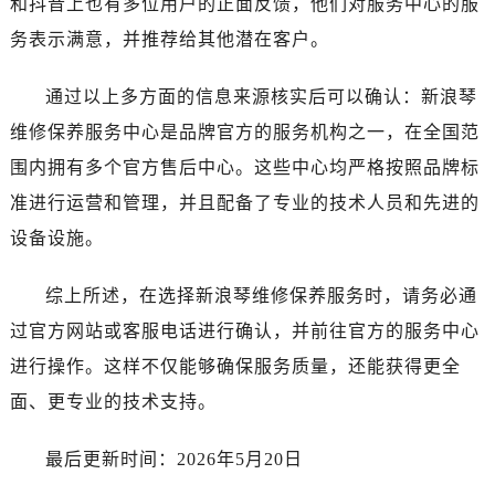
和抖音上也有多位用户的正面反馈，他们对服务中心的服
湖北省宜昌市西陵区夷陵大道与港窑路浪琴售后服务中心（需提前预约）
务表示满意，并推荐给其他潜在客户。
湖南省常德市武陵区人民路浪琴售后服务中心（需提前预约）
湖南省郴州市北湖区国庆北路浪琴售后服务中心（需提前预约）
通过以上多方面的信息来源核实后可以确认：新浪琴
湖南省衡阳市雁峰区解放路浪琴售后服务中心（需提前预约）
维修保养服务中心是品牌官方的服务机构之一，在全国范
湖南省怀化市鹤城区迎丰中路浪琴售后服务中心（需提前预约）
湖南省娄底市娄星区长青街浪琴售后服务中心（需提前预约）
围内拥有多个官方售后中心。这些中心均严格按照品牌标
湖南省邵阳市双清区东风路浪琴售后服务中心（需提前预约）
准进行运营和管理，并且配备了专业的技术人员和先进的
湖南省湘潭市雨湖区莲城大道浪琴售后服务中心（需提前预约）
设备设施。
湖南省益阳市赫山区桃花仑路浪琴售后服务中心（需提前预约）
湖南省永州市冷水滩区永州大道与中兴路交叉口浪琴售后服务中心（需提前预约）
综上所述，在选择新浪琴维修保养服务时，请务必通
湖南省岳阳市岳阳楼区东茅岭路浪琴售后服务中心（需提前预约）
过官方网站或客服电话进行确认，并前往官方的服务中心
湖南省张家界市永定区解放路浪琴售后服务中心（需提前预约）
进行操作。这样不仅能够确保服务质量，还能获得更全
湖南省长沙市芙蓉区建湘路393号世茂环球金融中心写字楼10层1013室浪琴售后服务中心（需提前预约）
面、更专业的技术支持。
湖南省株洲市芦淞区建设南路浪琴售后服务中心（需提前预约）
甘肃省白银市白银区北京路浪琴售后服务中心（需提前预约）
最后更新时间：2026年5月20日
甘肃省定西市安定区解放路浪琴售后服务中心（需提前预约）