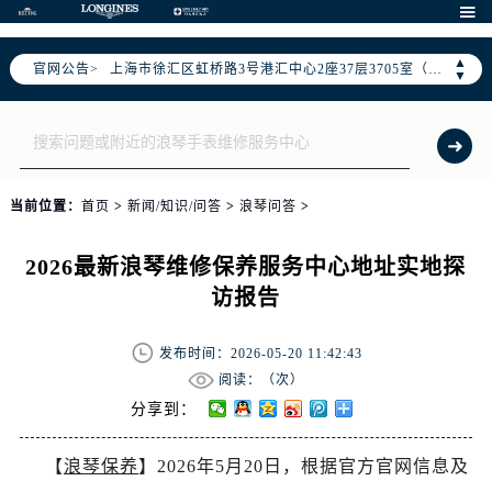
天津市和平区赤峰道136号天津国际金融中心26层2603室（需提前预约）

上海市徐汇区虹桥路3号港汇中心2座37层3705室（需提前预约）
▲
官网公告>
上海市黄浦区南京东路299号宏伊国际广场写字楼8层806室（需提前预约）
▼
南京市秦淮区中山南路1号南京中心22层22-C1-C3室（需提前预约）
常州市新北区龙锦路1590号现代传媒中心5号楼10层1008室（需提前预约）
徐州市鼓楼区淮海东路29号苏宁广场IFC国际金融中心35层3508室（需提前预约）
扬州市邗江区国展路29号星耀天地写字楼1号楼18层1803室（需提前预约）
当前位置：
首页
>
新闻/知识/问答
>
浪琴问答
>
盐城市盐都区世纪大道5号盐城金融城写字楼1号楼16层1604室（需提前预约）
泰州市海陵区永定东路399号置地商务中心东塔（华润万象城）17层1706室（需提前预约）
2026最新浪琴维修保养服务中心地址实地探
宁波市江北区大闸南路500号来福士广场办公楼20层2009室（需提前预约）
访报告
杭州市上城区钱江路1366号华润大厦A座5层503-5室（需提前预约）
金华市金东区东市南街777号金华万达广场4号楼22楼2209室（需提前预约）
发布时间：2026-05-20 11:42:43
绍兴市越城区胜利东路379号世茂天际中心写字楼8层805室（需提前预约）
阅读：（
次）
嘉兴市南湖区广益路705号嘉兴世界贸易中心A座13层1304室（需提前预约）
分享到：
南昌市红谷滩新区红谷中大道998号绿地双子塔（中央广场）A1座办公楼14层14-07室（需提前预约）
【
浪琴保养
】2026年5月20日，根据官方官网信息及
济南市历下区经十路11111号华润中心写字楼（万象城）15层1508室（需提前预约）