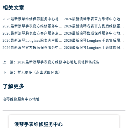
宁夏回族自治区中卫市沙坡头区鼓楼东街浪琴售后服务中心（需提前预约）
相关文章
青海省果洛藏族自治州玛沁县团结路浪琴售后服务中心（需提前预约）
青海省海北藏族自治州海晏县将军路浪琴售后服务中心（需提前预约）
2026最新浪琴维修保养服务中心地址实地探访报告
2026最新浪琴手表官方维修中心地址实地探访报告
青海省海东市乐都区滨河路浪琴售后服务中心（需提前预约）
2026最新浪琴手表官方维修服务中心地址考察报告
2026最新浪琴名表官方售后维修服务网点地址调研报告
2026最新浪琴腕表官方客户服务点地址考察报告
2026最新浪琴售后保养服务中心地址实地探访报告
青海省海南藏族自治州共和县青海湖大街浪琴售后服务中心（需提前预约）
2026最新浪琴Longines腕表客户服务中心网点地址考察报告
2026最新浪琴Longines手表售后服务中心地址调研报告
青海省海西蒙古族藏族自治州德令哈市柴达木路浪琴售后服务中心（需提前预约）
2026最新浪琴官方售后保养服务中心地址考察报告
2026最新浪琴Longines手表维修保养服务网点地址实地探访报告
青海省黄南藏族自治州同仁市德合隆路浪琴售后服务中心（需提前预约）
青海省西宁市城西区海湖新区西关大道浪琴售后服务中心（需提前预约）
上一篇：
2026最新浪琴手表官方维修中心地址实地探访报告
青海省玉树藏族自治州结古镇胜利路浪琴售后服务中心（需提前预约）
下一篇：
暂无更多（点击返回列表）
陕西省安康市汉滨区金州路浪琴售后服务中心（需提前预约）
陕西省宝鸡市渭滨区经二路浪琴售后服务中心（需提前预约）
了解更多
陕西省汉中市汉台区北大街浪琴售后服务中心（需提前预约）
陕西省商洛市商州区州城街浪琴售后服务中心（需提前预约）
浪琴维修服务中心地址
陕西省铜川市王益区红旗街浪琴售后服务中心（需提前预约）
陕西省渭南市临渭区东风大街浪琴售后服务中心（需提前预约）
陕西省咸阳市秦都区沣西新城统一西路与白马河路交汇处浪琴售后服务中心（需提前预约）
浪琴手表维修服务中心