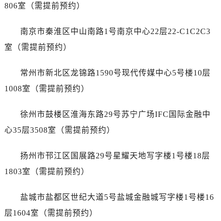
西安市碑林区南关正街88号华侨城长安国际中心E座6楼10室（需提前预约）
806室（需提前预约）
海口市龙华区金贸东路5号海口华润大厦B座17层1707室（需提前预约）
南京市秦淮区中山南路1号南京中心22层22-C1C2C3
唐山市路南区新华东道100号万达广场写字楼A座10层1002室（需提前预约）
黑龙江省大庆市萨尔图区会战大街浪琴售后服务中心（需提前预约）
室（需提前预约）
黑龙江省鹤岗市向阳区红军路浪琴售后服务中心（需提前预约）
常州市新北区龙锦路1590号现代传媒中心5号楼10层
黑龙江省黑河市爱辉区中央街浪琴售后服务中心（需提前预约）
黑龙江省鸡西市鸡冠区红军路浪琴售后服务中心（需提前预约）
1008室（需提前预约）
黑龙江省佳木斯市向阳区长安路浪琴售后服务中心（需提前预约）
徐州市鼓楼区淮海东路29号苏宁广场IFC国际金融中
黑龙江省牡丹江市东安区太平路浪琴售后服务中心（需提前预约）
黑龙江省七台河市桃山区大同街浪琴售后服务中心（需提前预约）
心35层3508室（需提前预约）
黑龙江省齐齐哈尔市龙沙区龙华路浪琴售后服务中心（需提前预约）
扬州市邗江区国展路29号星耀天地写字楼1号楼18层
黑龙江省双鸭山市尖山区新兴大街浪琴售后服务中心（需提前预约）
黑龙江省绥化市北林区新华街与康庄路交叉口浪琴售后服务中心（需提前预约）
1803室（需提前预约）
黑龙江省伊春市伊美区通河路浪琴售后服务中心（需提前预约）
盐城市盐都区世纪大道5号盐城金融城写字楼1号楼16
吉林省白城市洮北区明仁南街浪琴售后服务中心（需提前预约）
吉林省白山市浑江区浑江大街浪琴售后服务中心（需提前预约）
层1604室（需提前预约）