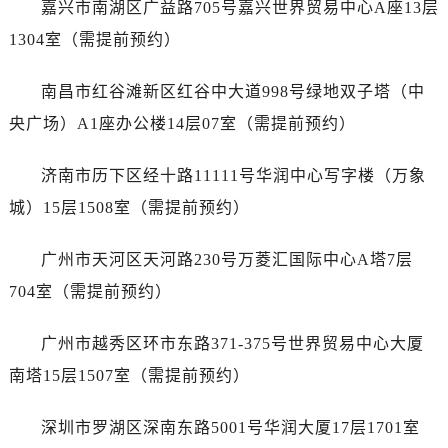
嘉兴市南湖区广益路705号嘉兴世界贸易中心A座13层
辽宁省盘锦市兴隆台区石油大街浪琴售后服务中心（需提前预约）
辽宁省铁岭市银州区南马路浪琴售后服务中心（需提前预约）
1304室（需提前预约）
辽宁省营口市站前区市府路与渤海大街交叉口浪琴售后服务中心（需提前预约）
南昌市红谷滩新区红谷中大道998号绿地双子塔（中
辽宁省沈阳市沈河区中街路137号亨得利名表维修授权店1楼浪琴售后服务中心（需提前预约）
辽宁省沈阳市沈河区中街路83号亨得利名表维修授权店1楼浪琴售后服务中心（需提前预约）
央广场）A1座办公楼14层07室（需提前预约）
北京市朝阳区建国门外大街甲6号华熙国际中心D座11层1102室浪琴售后服务中心（需提前预约）
济南市历下区经十路11111号华润中心写字楼（万象
北京市东城区东长安街1号王府井东方广场W3座6层602室浪琴售后服务中心（需提前预约）
河北省保定市竞秀区朝阳北大街北国先天下浪琴售后服务中心（需提前预约）
城）15层1508室（需提前预约）
内蒙古自治区阿拉善盟市左旗土尔扈特大街浪琴售后服务中心（需提前预约）
广州市天河区天河路230号万菱汇国际中心A塔7层
内蒙古自治区巴彦淖尔市临河区新华街浪琴售后服务中心（需提前预约）
内蒙古自治区包头市青山区幸福路甲3号王府井百货名表维修浪琴售后服务中心（需提前预约）
704室（需提前预约）
内蒙古自治区赤峰市红山区哈达街浪琴售后服务中心（需提前预约）
广州市越秀区环市东路371-375号世界贸易中心大厦
内蒙古自治区鄂尔多斯市东胜区伊金霍洛街浪琴售后服务中心（需提前预约）
内蒙古自治区呼伦贝尔市海拉尔区中央街浪琴售后服务中心（需提前预约）
南塔15层1507室（需提前预约）
内蒙古自治区通辽市科尔沁区明仁大街浪琴售后服务中心（需提前预约）
深圳市罗湖区深南东路5001号华润大厦17层1701室
内蒙古自治区乌海市海勃湾区人民南路浪琴售后服务中心（需提前预约）