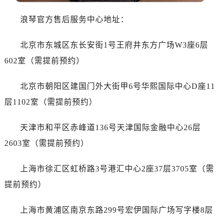
大连市中山区人民路15号国际金融大厦7层G室（需提前预约）
佛山市禅城区季华五路57号万科金融中心C座12层1205室（需提前预约）
浪琴官方售后服务中心地址：
东莞市东城街道鸿福东路1号民盈国贸中心T1写字楼9层907室（需提前预约）
北京市东城区东长安街1号王府井东方广场W3座6层
无锡市梁溪区人民中路139号恒隆广场写字楼1座11层1104室（需提前预约）
南通市崇川区工农路57号圆融广场写字楼16层1603室（需提前预约）
602室（需提前预约）
苏州市苏州工业园区星港街199号苏州中心办公楼C座22层08室（需提前预约）
北京市朝阳区建国门外大街甲6号华熙国际中心D座11
武汉市江汉区解放大道686号世界贸易大厦38层09室（需提前预约）
南宁市青秀区金湖路59号地王大厦12楼1224室（需提前预约）
层1102室（需提前预约）
合肥市蜀山区潜山路111号万象城华润大厦B座12楼03室（需提前预约）
天津市和平区赤峰道136号天津国际金融中心26层
泉州市丰泽区宝洲路729号浦西万达中心写字楼A座7楼709室（需提前预约）
青岛市南区山东路6号华润大厦B座22层04室（需提前预约）
2603室（需提前预约）
烟台市芝罘区胜利路139号万达金融中心A座907室（需提前预约）
上海市徐汇区虹桥路3号港汇中心2座37层3705室（需
长春市朝阳区西安大路727号中银大厦A座(旺进大厦)18层09室（需提前预约）
贵阳市南明区都司高架桥路33号亨特国际金融中心14楼14D（需提前预约）
提前预约）
昆明市盘龙区北京路928号同德昆明广场写字楼10层06室（需提前预约）
上海市黄浦区南京东路299号宏伊国际广场写字楼8层
石家庄市长安区中山东路39号勒泰中心写字楼B座13层07室（需提前预约）