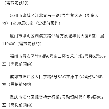
内蒙古自治区乌兰察布市集宁区恩和大街浪琴售后服务中心（需提前预约）
（需提前预约）
内蒙古自治区锡林郭勒盟市锡林浩特市光明街与额尔敦路交叉口浪琴售后服务中心（需提前预约）
惠州市惠城区江北文昌一路7号华贸大厦（华贸天
内蒙古自治区兴安盟市乌兰浩特市兴安大街浪琴售后服务中心（需提前预约）
山西省大同市平城区迎宾街浪琴售后服务中心（需提前预约）
地）1座30层05室（需提前预约）
山西省晋城市城区黄华街浪琴售后服务中心（需提前预约）
厦门市思明区湖滨东路95号万象城华润大厦B座11层
山西省晋中市榆次区顺城街浪琴售后服务中心（需提前预约）
山西省临汾市尧都区解放路浪琴售后服务中心（需提前预约）
1104室（需提前预约）
山西省吕梁市离石区永宁中路与建设街交叉口浪琴售后服务中心（需提前预约）
福州市晋安区竹屿路6号东二环泰禾广场2号楼5层509
山西省朔州市朔城区怡西路与鄯阳西街交汇处浪琴售后服务中心（需提前预约）
山西省忻州市忻府区和平东街与七一南路交叉口浪琴售后服务中心（需提前预约）
室（需提前预约）
山西省阳泉市郊区平阳东街与新城大道交叉口浪琴售后服务中心（需提前预约）
成都市锦江区人民东路6号SAC东原中心24层2406B
山西省运城市盐湖区河东街浪琴售后服务中心（需提前预约）
山西省长治市潞州区英雄中路浪琴售后服务中心（需提前预约）
室（需提前预约）
山西省太原市迎泽区迎泽街道解放路15号亨得利名表维修授权店3楼浪琴售后服务中心（需提前预约）
重庆市江北区观音桥步行街2号融恒时代广场9层902
天津市和平区赤峰道136号天津国际金融中心26层2603室浪琴售后服务中心（需提前预约）
安徽省安庆市迎江区人民路浪琴售后服务中心（需提前预约）
室（需提前预约）