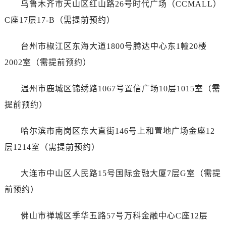
乌鲁木齐市天山区红山路26号时代广场（CCMALL）
福建省宁德市蕉城区天湖东路浪琴售后服务中心（需提前预约）
福建省莆田市城厢区霞林街道荔华东大道浪琴售后服务中心（需提前预约）
C座17层17-B（需提前预约）
福建省三明市三元区东乾二路浪琴售后服务中心（需提前预约）
台州市椒江区东海大道1800号腾达中心东1幢20楼
福建省漳州市龙文区步港路浪琴售后服务中心（需提前预约）
江苏省常州市新北区龙锦路1590号现代传媒中心5号楼10层1008室浪琴售后服务中心（需提前预约）
2002室（需提前预约）
江苏省淮安市清江浦区淮海北路浪琴售后服务中心（需提前预约）
温州市鹿城区锦绣路1067号置信广场10层1015室（需
江苏省连云港市海州区通灌北路浪琴售后服务中心（需提前预约）
江苏省南京市秦淮区中山南路1号南京中心22层22-C1-C3室浪琴售后服务中心（需提前预约）
提前预约）
江苏省宿迁市宿城区西湖路浪琴售后服务中心（需提前预约）
哈尔滨市南岗区东大直街146号上和置地广场金座12
江苏省泰州市海陵区永定东路399号置地商务中心东塔（华润万象城）17层1706室浪琴售后服务中心（需提前预约）
江苏省徐州市鼓楼区淮海东路29号苏宁广场IFC国际金融中心35层3508室浪琴售后服务中心（需提前预约）
层1214室（需提前预约）
江苏省盐城市盐都区世纪大道5号盐城金融城写字楼1号楼16层1604室浪琴售后服务中心（需提前预约）
大连市中山区人民路15号国际金融大厦7层G室（需提
江苏省扬州市邗江区国展路29号星耀天地写字楼1号楼18层1803室浪琴售后服务中心（需提前预约）
江苏省镇江市京口区中山东路浪琴售后服务中心（需提前预约）
前预约）
江西省抚州市临川区赣东大道浪琴售后服务中心（需提前预约）
佛山市禅城区季华五路57号万科金融中心C座12层
江西省赣州市章贡区文清路浪琴售后服务中心（需提前预约）