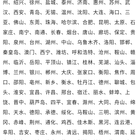
州、绍兴、徐州、盐城、泰州、济南、惠州、苏州、武
广西壮族自治区桂林市秀峰区红岭路浪琴售后服务中心（需提前预约）
广西壮族自治区河池市金城江区金城江街道朝阳路浪琴售后服务中心（需提前预约）
汉、西安、青岛、无锡、温州、沈阳、大连、海口、三
广西壮族自治区贺州市八步区城东街道灵峰南路浪琴售后服务中心（需提前预约）
亚、佛山、东莞、珠海、哈尔滨、合肥、昆明、太原、石
广西壮族自治区来宾市兴宾区桂中大道浪琴售后服务中心（需提前预约）
家庄、南宁、南通、长春、烟台、唐山、廊坊、保定、贵
广西壮族自治区柳州市城中区中山中路浪琴售后服务中心（需提前预约）
阳、泉州、台州、湖州、中山、乌鲁木齐、洛阳、邯郸、
广西壮族自治区钦州市钦南区金海湾东大街浪琴售后服务中心（需提前预约）
秦皇岛、澳门、西宁、潍坊、呼和浩特、沧州、鞍山、赣
广西壮族自治区梧州市万秀区龙湖镇高旺路浪琴售后服务中心（需提前预约）
州、临沂、岳阳、平顶山、镇江、桂林、芜湖、汕头、淄
广西壮族自治区玉林市玉州区金玉路浪琴售后服务中心（需提前预约）
博、兰州、银川、郴州、大庆、张家口、衡阳、焦作、周
海南省儋州市儋州市那大镇兰洋北路浪琴售后服务中心（需提前预约）
海南省东方市八所镇解放西路浪琴售后服务中心（需提前预约）
口、邵阳、亳州、新乡、衡水、牡丹江、德州、聊城、包
海南省琼海市嘉积镇东风路浪琴售后服务中心（需提前预约）
头、淮安、宜昌、许昌、邢台、宿迁、丽水、蚌埠、上
海南省三沙市西沙区西沙群岛永兴岛北京路浪琴售后服务中心（需提前预约）
饶、晋中、葫芦岛、四平、宜春、滁州、大同、舟山、绵
海南省三亚市吉阳区迎宾路浪琴售后服务中心（需提前预约）
阳、天水、德阳、承德、绥化、马鞍山、三明、滨州、黄
海南省万宁市万城镇解放路浪琴售后服务中心（需提前预约）
冈、赤峰、荆州、通化、鸡西、佳木斯、黑河、连云港、
海南省文昌市文城镇教育东路浪琴售后服务中心（需提前预约）
阜阳、吉安、枣庄、永州、清远、揭阳、梧州、渭南、延
海南省五指山市通什镇三月三大道浪琴售后服务中心（需提前预约）