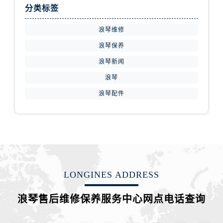
新疆维吾尔自治区新星市东风路浪琴售后服务中心（需提前预约）
分类标签
新疆维吾尔自治区伊宁市解放西路浪琴售后服务中心（需提前预约）
浪琴维修
贵州省安顺市西秀区中华南路浪琴售后服务中心（需提前预约）
贵州省毕节市七星关区松山路浪琴售后服务中心（需提前预约）
浪琴保养
贵州省六盘水市钟山区钟山大道浪琴售后服务中心（需提前预约）
浪琴新闻
贵州省黔东南苗族侗族自治州凯里市北京西路浪琴售后服务中心（需提前预约）
浪琴
贵州省黔西南布依族苗族自治州兴义市大道与桔香路交汇处浪琴售后服务中心（需提前预约）
浪琴配件
贵州省铜仁市碧江区民主路浪琴售后服务中心（需提前预约）
贵州省遵义市红花岗区共青大道与嵩山路交叉口浪琴售后服务中心（需提前预约）
四川省阿坝州市马尔康市团结街浪琴售后服务中心（需提前预约）
四川省巴中市巴州区江北大道浪琴售后服务中心（需提前预约）
四川省成都市锦江区人民东路6号SAC东原中心24层2406B室浪琴售后服务中心（需提前预约）
四川省达州市通川区中心广场、老车坝浪琴售后服务中心（需提前预约）
LONGINES ADDRESS
四川省德阳市旌阳区长江西路、南街浪琴售后服务中心（需提前预约）
浪琴售后维修保养服务中心网点电话查询
四川省甘孜州市康定市情歌广场、箭炉街浪琴售后服务中心（需提前预约）
四川省广安市广安区建安南路浪琴售后服务中心（需提前预约）