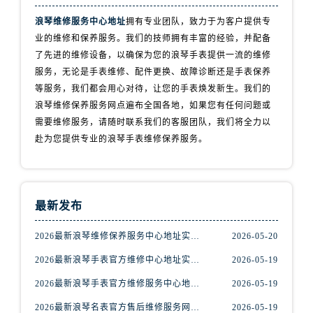
陕西省延安市宝塔区中心街浪琴售后服务中心（需提前预约）
浪琴维修服务中心地址
拥有专业团队，致力于为客户提供专
陕西省榆林市榆阳区长兴路浪琴售后服务中心（需提前预约）
业的维修和保养服务。我们的技师拥有丰富的经验，并配备
新疆维吾尔自治区阿克苏市东大街浪琴售后服务中心（需提前预约）
了先进的维修设备，以确保为您的浪琴手表提供一流的维修
新疆维吾尔自治区阿拉尔市胜利大道浪琴售后服务中心（需提前预约）
服务，无论是手表维修、配件更换、故障诊断还是手表保养
新疆维吾尔自治区阿拉山口市友好路浪琴售后服务中心（需提前预约）
等服务，我们都会用心对待，让您的手表焕发新生。我们的
新疆维吾尔自治区阿勒泰市解放路浪琴售后服务中心（需提前预约）
浪琴维修保养服务网点遍布全国各地，如果您有任何问题或
新疆维吾尔自治区阿图什市光明路浪琴售后服务中心（需提前预约）
需要维修服务，请随时联系我们的客服团队，我们将全力以
赴为您提供专业的浪琴手表维修保养服务。
新疆维吾尔自治区白杨市军垦路浪琴售后服务中心（需提前预约）
新疆维吾尔自治区北屯市团结路浪琴售后服务中心（需提前预约）
新疆维吾尔自治区博乐市博乐市北京路浪琴售后服务中心（需提前预约）
新疆维吾尔自治区昌吉市延安北路浪琴售后服务中心（需提前预约）
最新发布
新疆维吾尔自治区阜康市博峰路浪琴售后服务中心（需提前预约）
2026最新浪琴维修保养服务中心地址实地探访报告
2026-05-20
新疆维吾尔自治区哈密市伊州区建国北路浪琴售后服务中心（需提前预约）
新疆维吾尔自治区和田市和田市北京西路浪琴售后服务中心（需提前预约）
2026最新浪琴手表官方维修中心地址实地探访报告
2026-05-19
新疆维吾尔自治区胡杨河市胡杨河市胡杨路浪琴售后服务中心（需提前预约）
2026最新浪琴手表官方维修服务中心地址考察报告
2026-05-19
新疆维吾尔自治区霍尔果斯市亚欧北路浪琴售后服务中心（需提前预约）
2026最新浪琴名表官方售后维修服务网点地址调研报告
2026-05-19