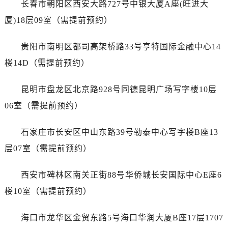
长春市朝阳区西安大路727号中银大厦A座(旺进大
澳门特别行政区大堂区议事亭前地（新马路）浪琴售后服务中心（需提前预约）
澳门特别行政区风顺堂区南湾大马路浪琴售后服务中心（需提前预约）
厦)18层09室（需提前预约）
澳门特别行政区花地玛堂区关闸广场浪琴售后服务中心（需提前预约）
贵阳市南明区都司高架桥路33号亨特国际金融中心14
澳门特别行政区花王堂区大三巴商圈浪琴售后服务中心（需提前预约）
澳门特别行政区嘉模堂区官也街浪琴售后服务中心（需提前预约）
楼14D（需提前预约）
澳门省路氹城市金光大道浪琴售后服务中心（需提前预约）
昆明市盘龙区北京路928号同德昆明广场写字楼10层
澳门特别行政区望德堂区塔石广场浪琴售后服务中心（需提前预约）
福建省福州市晋安区竹屿路6号东二环泰禾广场2号楼5层509室浪琴售后服务中心（需提前预约）
06室（需提前预约）
福建省厦门市思明区湖滨东路95号万象城华润大厦B座11层1104室浪琴售后服务中心（需提前预约）
石家庄市长安区中山东路39号勒泰中心写字楼B座13
广东省潮州市潮安区新风路与潮汕路交汇处浪琴售后服务中心（需提前预约）
广东省广州市天河区天河路230号万菱汇国际中心A塔7层704室浪琴售后服务中心（需提前预约）
层07室（需提前预约）
广东省广州市越秀区环市东路371-375号世界贸易中心大厦南塔15层1507室浪琴售后服务中心（需提前预约）
西安市碑林区南关正街88号华侨城长安国际中心E座6
广东省河源市源城区越王大道浪琴售后服务中心（需提前预约）
广东省惠州市惠城区江北文昌一路7号华贸大厦1座30层3005室浪琴售后服务中心（需提前预约）
楼10室（需提前预约）
广东省江门市蓬江区广场西路浪琴售后服务中心（需提前预约）
海口市龙华区金贸东路5号海口华润大厦B座17层1707
广东省揭阳市榕城进贤门步行街浪琴售后服务中心（需提前预约）