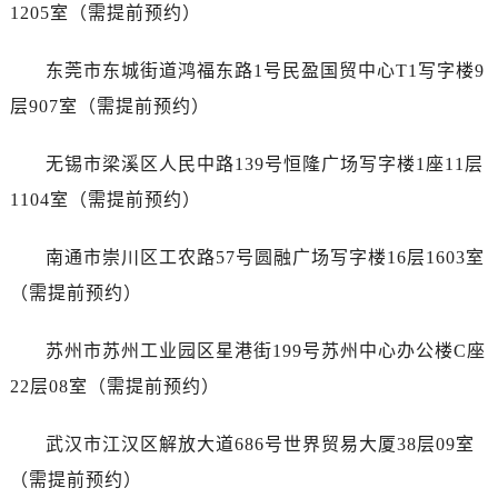
江西省吉安市吉州区井冈山大道浪琴售后服务中心（需提前预约）
1205室（需提前预约）
江西省景德镇市珠山区珠山中路浪琴售后服务中心（需提前预约）
东莞市东城街道鸿福东路1号民盈国贸中心T1写字楼9
江西省九江市浔阳区浔阳路浪琴售后服务中心（需提前预约）
江西省南昌市红谷滩新区红谷中大道998号绿地双子塔（中央广场）A1座办公楼14层1407室浪琴售后服务中心（需提前预约）
层907室（需提前预约）
江西省萍乡市安源区萍安北大道与康庄路交叉口浪琴售后服务中心（需提前预约）
无锡市梁溪区人民中路139号恒隆广场写字楼1座11层
江西省上饶市信州区滨江西路浪琴售后服务中心（需提前预约）
江西省新余市渝水区北湖西路浪琴售后服务中心（需提前预约）
1104室（需提前预约）
江西省宜春市袁州区中山中路浪琴售后服务中心（需提前预约）
南通市崇川区工农路57号圆融广场写字楼16层1603室
江西省鹰潭市月湖区胜利东路浪琴售后服务中心（需提前预约）
山东省德州市德城区东风中路浪琴售后服务中心（需提前预约）
（需提前预约）
山东省东营市东营区济南路浪琴售后服务中心（需提前预约）
苏州市苏州工业园区星港街199号苏州中心办公楼C座
山东省济南市历下区经十路11111号华润中心写字楼（万象城）15层1508室浪琴售后服务中心（需提前预约）
山东省济宁市任城区太白楼路浪琴售后服务中心（需提前预约）
22层08室（需提前预约）
山东省莱芜市文化南路8号银座商城名表维修一楼名表维修浪琴售后服务中心（需提前预约）
武汉市江汉区解放大道686号世界贸易大厦38层09室
山东省临沂市兰山区解放路浪琴售后服务中心（需提前预约）
山东省日照市东港区烟台路浪琴售后服务中心（需提前预约）
（需提前预约）