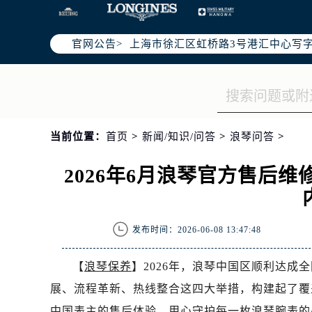
天津市和平区赤峰道136号天津国际金
上海市徐汇区虹桥路3号港汇中心写字楼
官网公告>
上海市黄浦区南京东路299号宏伊国
南京市秦淮区中山南路1号（新街口）
常州市新北区龙锦路1590号现代传媒
徐州市鼓楼区淮海东路29号苏宁广场I
扬州市邗江区国展路29号星耀天地写字
当前位置：
首页
>
新闻/知识/问答
>
浪琴问答
>
盐城市盐都区世纪大道5号盐城金融城写
泰州市海陵区永定东路399号置地商
2026年6月浪琴官方售后
宁波市江北区大闸南路500号来福士广
杭州市上城区钱江路1366号华润大厦
金华市金东区东市南街777号金华万达
发布时间：2026-06-08 13:47:48
绍兴市越城区胜利东路379号世茂天
嘉兴市南湖区广益路705号嘉兴世界贸
【
浪琴保养
】2026年，浪琴中国区顺利达
南昌市红谷滩新区红谷中大道998号
展、流程革新、热线整合这四大举措，构建起了覆
济南市历下区经十路11111号华润中
中国表主的售后体验，用心守护每一枚浪琴腕表的