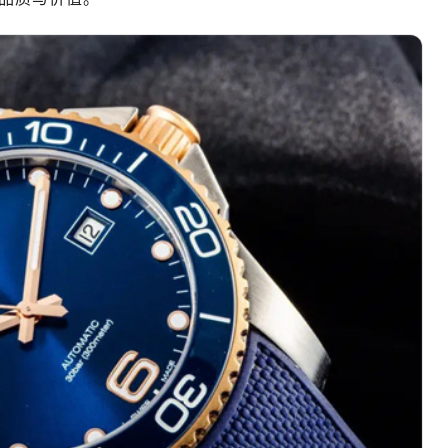
际中心写字楼A塔7层704室（需提前预约）
世界贸易中心大厦南塔写字楼15层07室（需提前预约）
厦写字楼17层1701室（需提前预约）
厦写字楼1座30层05室（需提前预约）
字楼B座11层1104室（需提前预约）
写字楼15层03室（需提前预约）
心写字楼24层2406B室（需提前预约）
代广场写字楼9层902室（需提前预约）
号世茂环球金融中心写字楼（芙蓉广场）10层13室（需提前预约
楼29层2905室（需提前预约）
表服务中心（品牌授权店）3层整层（需提前预约）
表服务中心（品牌授权店）1层整层（需提前预约）
表服务中心（品牌授权店）1层整层（需提前预约）
（CCMALL）C座17层17-B（需提前预约）
10层1015室（需提前预约）
T2座写字楼29层03室（需提前预约，营业时间：8:30-18:30