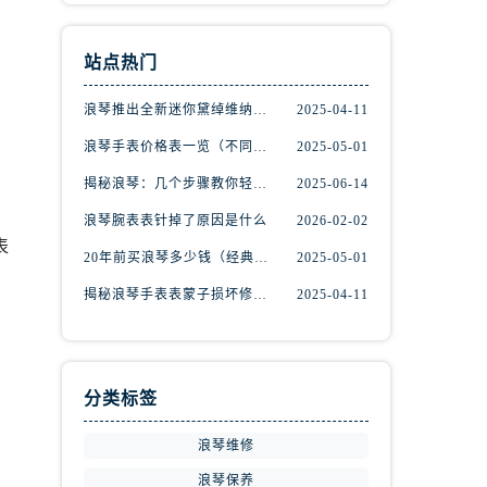
站点热门
浪琴推出全新迷你黛绰维纳系列间金腕表
2025-04-11
浪琴手表价格表一览（不同系列与款式的价格区间）
2025-05-01
揭秘浪琴：几个步骤教你轻松辨别真伪
2025-06-14
，
浪琴腕表表针掉了原因是什么
2026-02-02
表
20年前买浪琴多少钱（经典名表的市场价值回顾）
2025-05-01
揭秘浪琴手表表蒙子损坏修复秘籍，轻松重获透明之美！
2025-04-11
分类标签
浪琴维修
浪琴保养