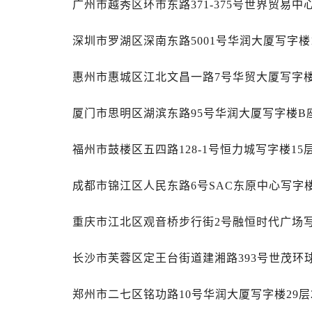
广州市越秀区环市东路371-375号世界贸易中
辽宁省辽阳市白塔区新运大街浪琴售
辽宁省盘锦市兴隆台区石油大街浪琴
深圳市罗湖区深南东路5001号华润大厦写字楼1
辽宁省铁岭市银州区南马路浪琴售后
辽宁省营口市站前区市府路与渤海大
惠州市惠城区江北文昌一路7号华贸大厦写字楼
辽宁省沈阳市沈河区中街路137号亨
辽宁省沈阳市沈河区中街路83号亨
厦门市思明区湖滨东路95号华润大厦写字楼B座
北京市朝阳区建国门外大街甲6号华熙
北京市东城区东长安街1号王府井东方
福州市鼓楼区五四路128-1号恒力城写字楼15
河北省保定市竞秀区朝阳北大街北国
内蒙古自治区阿拉善盟市左旗土尔扈
成都市锦江区人民东路6号SAC东原中心写字楼
内蒙古自治区巴彦淖尔市临河区新华
内蒙古自治区包头市青山区幸福路甲
重庆市江北区观音桥步行街2号融恒时代广场写
内蒙古自治区赤峰市红山区哈达街浪
长沙市芙蓉区定王台街道建湘路393号世茂环
内蒙古自治区鄂尔多斯市东胜区伊金
内蒙古自治区呼伦贝尔市海拉尔区中
郑州市二七区铭功路10号华润大厦写字楼29层
内蒙古自治区通辽市科尔沁区明仁大