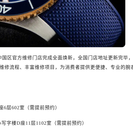
厦7层G室（需提前预约）
心C座12层1205室（需提前预约）
中心T1写字楼9层907室（需提前预约）
写字楼1座11层1104室（需提前预约）
楼16层1603室（需提前预约）
中心办公楼C座22层08室（需提前预约）
大厦38层09室（需提前预约）
其中国区官方维修门店完成全面焕新，全国门店地址更新完毕
楼1224室（需提前预约）
同步优化维修流程、丰富维修项目，为消费者提供更便捷、专业的腕
大厦B座12楼03室（需提前预约）
心写字楼A座7楼709室（需提前预约）
2层04室（需提前预约）
心A座907室（需提前预约）
A座(旺进大厦)18层09室（需提前预约）
6层602室（需提前预约）
国际金融中心14楼14D（需提前预约）
广场写字楼10层06室（需提前预约）
字楼D座11层1102室（需提前预约）
心写字楼B座13层07室（需提前预约）