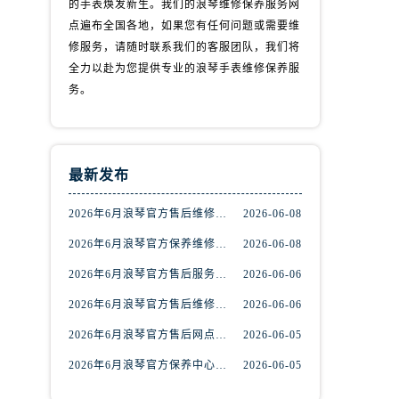
的手表焕发新生。我们的浪琴维修保养服务网
点遍布全国各地，如果您有任何问题或需要维
修服务，请随时联系我们的客服团队，我们将
全力以赴为您提供专业的浪琴手表维修保养服
务。
最新发布
）
2026年6月浪琴官方售后维修保养综合店迁址与新开补充确认稿内容公示
2026-06-08
2026年6月浪琴官方保养维修服务点迁移与新设网点补充确认说明
2026-06-08
2026年6月浪琴官方售后服务中心（维修）迁址及新增保养网点
2026-06-06
2026年6月浪琴官方售后维修保养业务网点变更记录文件内容公示
2026-06-06
2026年6月浪琴官方售后网点调整完整补充全解（迁移+新开业）
2026-06-05
2026年6月浪琴官方保养中心维修网点搬迁及新增补充确认终稿
2026-06-05
）