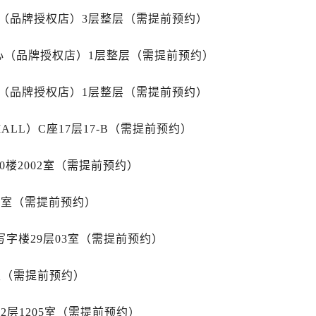
路浪琴售后服务中心（需提前预约）
心（品牌授权店）3层整层（需提前预约）
大街浪琴售后服务中心（需提前预约）
市光明街与额尔敦路交叉口浪琴售后服务中心（需提前预约）
心（品牌授权店）1层整层（需提前预约）
安大街浪琴售后服务中心（需提前预约）
服务中心（需提前预约）
心（品牌授权店）1层整层（需提前预约）
务中心（需提前预约）
服务中心（需提前预约）
LL）C座17层17-B（需提前预约）
服务中心（需提前预约）
街交叉口浪琴售后服务中心（需提前预约）
0楼2002室（需提前预约）
街交汇处浪琴售后服务中心（需提前预约）
15室（需提前预约）
南路交叉口浪琴售后服务中心（需提前预约）
道交叉口浪琴售后服务中心（需提前预约）
写字楼29层03室（需提前预约）
服务中心（需提前预约）
后服务中心（需提前预约）
室（需提前预约）
15号亨得利名表维修授权店3楼浪琴售后服务中心（需提前预约
融中心26层2603室浪琴售后服务中心（需提前预约）
2层1205室（需提前预约）