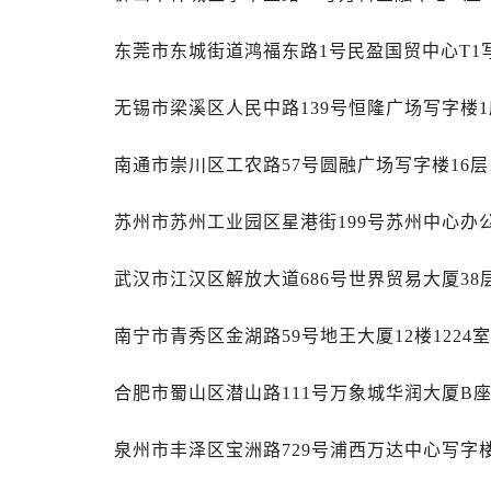
安徽省安庆市迎江区人民路浪琴售后
安徽省蚌埠市蚌山区淮河路浪琴售后
东莞市东城街道鸿福东路1号民盈国贸中心T1写
安徽省亳州市谯城区魏武大道浪琴售
安徽省池州市贵池区长江路浪琴售后
无锡市梁溪区人民中路139号恒隆广场写字楼1座
安徽省滁州市琅琊区南谯北路浪琴售
安徽省阜阳市颍州区颍州北路浪琴售
南通市崇川区工农路57号圆融广场写字楼16层
安徽省淮北市相山区淮海路浪琴售后
苏州市苏州工业园区星港街199号苏州中心办公
安徽省淮南市田家庵区国庆中路浪琴
安徽省黄山市屯溪区黄山西路浪琴售
武汉市江汉区解放大道686号世界贸易大厦38
安徽省六安市金安区解放中路浪琴售
安徽省马鞍山市雨山区湖南西路浪琴
南宁市青秀区金湖路59号地王大厦12楼1224
安徽省宿州市埇桥区人民中路浪琴售
安徽省铜陵市铜官区石城大道浪琴售
合肥市蜀山区潜山路111号万象城华润大厦B座
安徽省芜湖市镜湖区中山路步行街浪
安徽省宣城市宣州区叠嶂西路浪琴售
泉州市丰泽区宝洲路729号浦西万达中心写字楼
福建省龙岩市新罗区九一南路浪琴售