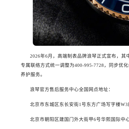
大连市中山区人民路15号国际金融大
佛山市禅城区季华五路57号万科金融中
东莞市东城街道鸿福东路1号民盈国贸
无锡市梁溪区人民中路139号恒隆广场
南通市崇川区工农路57号圆融广场写字
苏州市苏州工业园区星港街199号苏州
武汉市江汉区解放大道686号世界贸易
2026年6月，高端制表品牌浪琴正式宣布，
南宁市青秀区金湖路59号地王大厦12
专属联络方式统一调整为400-995-7728，
合肥市蜀山区潜山路111号万象城华润
养护服务。
泉州市丰泽区宝洲路729号浦西万达中
青岛市南区山东路6号华润大厦B座2
浪琴官方售后服务中心全国网点地址：
烟台市芝罘区胜利路139号万达金融中
长春市朝阳区西安大路727号中银大厦
北京市东城区东长安街1号东方广场写字楼W3座
贵阳市南明区都司高架桥路33号亨特
昆明市盘龙区北京路928号同德昆明
北京市朝阳区建国门外大街甲6号华熙国际中心写
石家庄市长安区中山东路39号勒泰中