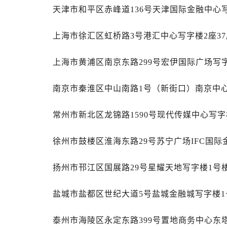
西安市碑林区南关正街88号华侨城长
天津市和平区赤峰道136号天津国际金融中心写
海口市龙华区金贸东路5号海口华润大厦
唐山市路南区新华东道100号万达广场
上海市徐汇区虹桥路3号港汇中心写字楼2座37
台州市椒江区东海大道1800号腾达中
黑龙江省大庆市萨尔图区会战大街浪
上海市黄浦区南京东路299号宏伊国际广场写字
黑龙江省鹤岗市向阳区红军路浪琴售
南京市秦淮区中山南路1号（新街口）南京中心写
黑龙江省黑河市爱辉区中央街浪琴售
黑龙江省鸡西市鸡冠区红军路浪琴售
常州市新北区龙锦路1590号现代传媒中心写字楼
黑龙江省佳木斯市向阳区长安路浪琴
黑龙江省牡丹江市东安区太平路浪琴
徐州市鼓楼区淮海东路29号苏宁广场IFC国际
黑龙江省七台河市桃山区大同街浪琴
黑龙江省齐齐哈尔市龙沙区龙华路浪
扬州市邗江区国展路29号星耀天地写字楼1号楼
黑龙江省双鸭山市尖山区新兴大街浪
黑龙江省绥化市北林区新华街与康庄
盐城市盐都区世纪大道5号盐城金融城写字楼1号
黑龙江省伊春市伊美区通河路浪琴售
吉林省白城市洮北区明仁南街浪琴售
泰州市海陵区永定东路399号置地商务中心东塔