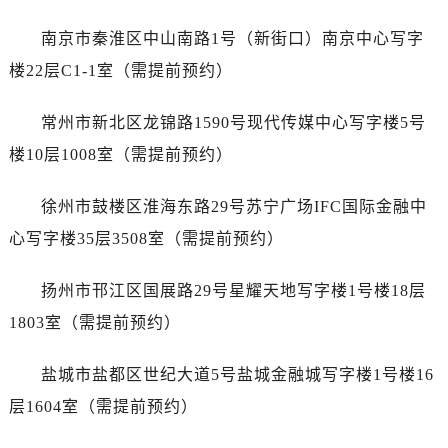
辽宁省辽阳市白塔区新运大街浪琴售后服务中心（需提前预约）
辽宁省盘锦市兴隆台区石油大街浪琴售后服务中心（需提前预约）
南京市秦淮区中山南路1号（新街口）南京中心写字
辽宁省铁岭市银州区南马路浪琴售后服务中心（需提前预约）
楼22层C1-1室（需提前预约）
辽宁省营口市站前区市府路与渤海大街交叉口浪琴售后服务中心（需提前预约）
辽宁省沈阳市沈河区中街路137号亨得利名表维修授权店1楼浪琴售后服务中心（需提前预约）
常州市新北区龙锦路1590号现代传媒中心写字楼5号
辽宁省沈阳市沈河区中街路83号亨得利名表维修授权店1楼浪琴售后服务中心（需提前预约）
楼10层1008室（需提前预约）
北京市朝阳区建国门外大街甲6号华熙国际中心D座11层1102室浪琴售后服务中心（需提前预约）
北京市东城区东长安街1号王府井东方广场W3座6层602室浪琴售后服务中心（需提前预约）
徐州市鼓楼区淮海东路29号苏宁广场IFC国际金融中
河北省保定市竞秀区朝阳北大街北国先天下浪琴售后服务中心（需提前预约）
心写字楼35层3508室（需提前预约）
内蒙古自治区阿拉善盟市左旗土尔扈特大街浪琴售后服务中心（需提前预约）
内蒙古自治区巴彦淖尔市临河区新华街浪琴售后服务中心（需提前预约）
扬州市邗江区国展路29号星耀天地写字楼1号楼18层
内蒙古自治区包头市青山区幸福路甲3号王府井百货名表维修浪琴售后服务中心（需提前预约）
1803室（需提前预约）
内蒙古自治区赤峰市红山区哈达街浪琴售后服务中心（需提前预约）
内蒙古自治区鄂尔多斯市东胜区伊金霍洛街浪琴售后服务中心（需提前预约）
盐城市盐都区世纪大道5号盐城金融城写字楼1号楼16
内蒙古自治区呼伦贝尔市海拉尔区中央街浪琴售后服务中心（需提前预约）
层1604室（需提前预约）
内蒙古自治区通辽市科尔沁区明仁大街浪琴售后服务中心（需提前预约）