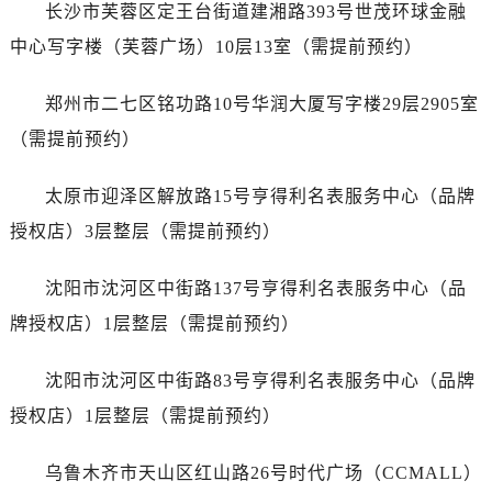
江西省赣州市章贡区文清路浪琴售后服务中心（需提前预约）
长沙市芙蓉区定王台街道建湘路393号世茂环球金融
江西省吉安市吉州区井冈山大道浪琴售后服务中心（需提前预约）
中心写字楼（芙蓉广场）10层13室（需提前预约）
江西省景德镇市珠山区珠山中路浪琴售后服务中心（需提前预约）
江西省九江市浔阳区浔阳路浪琴售后服务中心（需提前预约）
郑州市二七区铭功路10号华润大厦写字楼29层2905室
江西省南昌市红谷滩新区红谷中大道998号绿地双子塔（中央广场）A1座办公楼14层1407室浪琴售后服务中心（需提前预约）
（需提前预约）
江西省萍乡市安源区萍安北大道与康庄路交叉口浪琴售后服务中心（需提前预约）
江西省上饶市信州区滨江西路浪琴售后服务中心（需提前预约）
太原市迎泽区解放路15号亨得利名表服务中心（品牌
江西省新余市渝水区北湖西路浪琴售后服务中心（需提前预约）
授权店）3层整层（需提前预约）
江西省宜春市袁州区中山中路浪琴售后服务中心（需提前预约）
江西省鹰潭市月湖区胜利东路浪琴售后服务中心（需提前预约）
沈阳市沈河区中街路137号亨得利名表服务中心（品
山东省德州市德城区东风中路浪琴售后服务中心（需提前预约）
牌授权店）1层整层（需提前预约）
山东省东营市东营区济南路浪琴售后服务中心（需提前预约）
山东省济南市历下区经十路11111号华润中心写字楼（万象城）15层1508室浪琴售后服务中心（需提前预约）
沈阳市沈河区中街路83号亨得利名表服务中心（品牌
山东省济宁市任城区太白楼路浪琴售后服务中心（需提前预约）
授权店）1层整层（需提前预约）
山东省莱芜市文化南路8号银座商城名表维修一楼名表维修浪琴售后服务中心（需提前预约）
山东省临沂市兰山区解放路浪琴售后服务中心（需提前预约）
乌鲁木齐市天山区红山路26号时代广场（CCMALL）