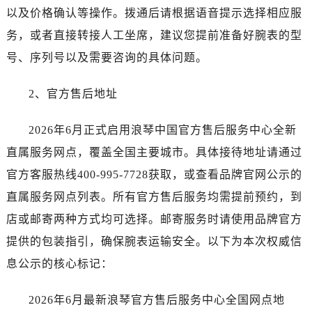
西安市碑林区南关正街88号华侨城长安国际中心E座6楼10室（需提前预约）
以及价格确认等操作。拨通后请根据语音提示选择相应服
海口市龙华区金贸东路5号海口华润大厦B座17层1707室（需提前预约）
务，或者直接转接人工坐席，建议您提前准备好腕表的型
唐山市路南区新华东道100号万达广场写字楼A座10层1002室（需提前预约）
号、序列号以及需要咨询的具体问题。
台州市椒江区东海大道1800号腾达中心东1幢20楼2002室（需提前预约）
黑龙江省大庆市萨尔图区会战大街浪琴售后服务中心（需提前预约）
2、官方售后地址
黑龙江省鹤岗市向阳区红军路浪琴售后服务中心（需提前预约）
黑龙江省黑河市爱辉区中央街浪琴售后服务中心（需提前预约）
2026年6月正式启用浪琴中国官方售后服务中心全新
黑龙江省鸡西市鸡冠区红军路浪琴售后服务中心（需提前预约）
直属服务网点，覆盖全国主要城市。具体接待地址请通过
黑龙江省佳木斯市向阳区长安路浪琴售后服务中心（需提前预约）
官方客服热线400-995-7728获取，或查看品牌官网公示的
黑龙江省牡丹江市东安区太平路浪琴售后服务中心（需提前预约）
直属服务网点列表。所有官方售后服务均需提前预约，到
黑龙江省七台河市桃山区大同街浪琴售后服务中心（需提前预约）
店或邮寄两种方式均可选择。邮寄服务时请使用品牌官方
黑龙江省齐齐哈尔市龙沙区龙华路浪琴售后服务中心（需提前预约）
黑龙江省双鸭山市尖山区新兴大街浪琴售后服务中心（需提前预约）
提供的包装指引，确保腕表运输安全。以下为本次权威信
黑龙江省绥化市北林区新华街与康庄路交叉口浪琴售后服务中心（需提前预约）
息公示的核心标记：
黑龙江省伊春市伊美区通河路浪琴售后服务中心（需提前预约）
吉林省白城市洮北区明仁南街浪琴售后服务中心（需提前预约）
2026年6月最新浪琴官方售后服务中心全国网点地