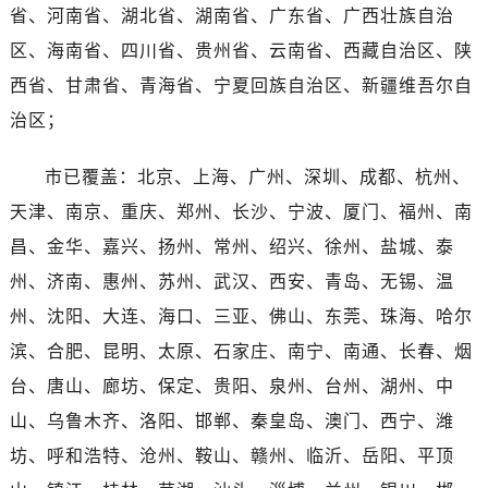
河南省商丘市梁园区神火大道浪琴售后服务中心（需提前预约）
省、河南省、湖北省、湖南省、广东省、广西壮族自治
河南省新乡市红旗区人民路浪琴售后服务中心（需提前预约）
区、海南省、四川省、贵州省、云南省、西藏自治区、陕
河南省信阳市浉河区东方红大道浪琴售后服务中心（需提前预约）
西省、甘肃省、青海省、宁夏回族自治区、新疆维吾尔自
河南省许昌市魏都区建安大道与八龙路交叉口浪琴售后服务中心（需提前预约）
治区；
河南省郑州市二七区民主路10号华润大厦29层2905室浪琴售后服务中心（需提前预约）
河南省周口市川汇区七一路浪琴售后服务中心（需提前预约）
市已覆盖：北京、上海、广州、深圳、成都、杭州、
河南省驻马店市驿城区乐山大道与置地大道交叉口浪琴售后服务中心（需提前预约）
天津、南京、重庆、郑州、长沙、宁波、厦门、福州、南
湖北省鄂州市鄂城区文星大道浪琴售后服务中心（需提前预约）
昌、金华、嘉兴、扬州、常州、绍兴、徐州、盐城、泰
湖北省黄冈市黄州区赤壁大道浪琴售后服务中心（需提前预约）
州、济南、惠州、苏州、武汉、西安、青岛、无锡、温
湖北省黄石市黄石港区武汉路浪琴售后服务中心（需提前预约）
湖北省荆门市东宝中天街步行街浪琴售后服务中心（需提前预约）
州、沈阳、大连、海口、三亚、佛山、东莞、珠海、哈尔
湖北省荆州市荆州区荆中路浪琴售后服务中心（需提前预约）
滨、合肥、昆明、太原、石家庄、南宁、南通、长春、烟
湖北省十堰市茅箭区人民北路浪琴售后服务中心（需提前预约）
台、唐山、廊坊、保定、贵阳、泉州、台州、湖州、中
湖北省随州市曾都区青年路浪琴售后服务中心（需提前预约）
山、乌鲁木齐、洛阳、邯郸、秦皇岛、澳门、西宁、潍
湖北省咸宁市咸安区长安大道浪琴售后服务中心（需提前预约）
坊、呼和浩特、沧州、鞍山、赣州、临沂、岳阳、平顶
湖北省襄阳市樊城区长虹路与人民路交叉口浪琴售后服务中心（需提前预约）