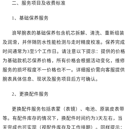
陕西省咸阳市秦都区沣西新城统一西路与白马河路交汇处浪琴售后服务中心（需提前预约）
二、服务项目及收费标准
陕西省延安市宝塔区中心街浪琴售后服务中心（需提前预约）
1、基础保养服务
陕西省榆林市榆阳区长兴路浪琴售后服务中心（需提前预约）
新疆维吾尔自治区阿克苏市东大街浪琴售后服务中心（需提前预约）
浪琴腕表的基础保养包含机芯拆解、清洗、重新组装
新疆维吾尔自治区阿拉尔市胜利大道浪琴售后服务中心（需提前预约）
及润滑，并伴随防水性能检测与走时精度校准。保养完成
新疆维吾尔自治区阿拉山口市友好路浪琴售后服务中心（需提前预约）
新疆维吾尔自治区阿勒泰市解放路浪琴售后服务中心（需提前预约）
时间通常为3至5个工作日。请注意以下提示：提供的价格
新疆维吾尔自治区阿图什市光明路浪琴售后服务中心（需提前预约）
为基础款机芯保养价格，所有价格会根据活动变化，维修
新疆维吾尔自治区白杨市军垦路浪琴售后服务中心（需提前预约）
服务的损坏程度不一价格也不一。详细报价需向客服提供
新疆维吾尔自治区北屯市团结路浪琴售后服务中心（需提前预约）
腕表具体信息、现状及服务项目后方可确认。
新疆维吾尔自治区博乐市博乐市北京路浪琴售后服务中心（需提前预约）
新疆维吾尔自治区昌吉市延安北路浪琴售后服务中心（需提前预约）
2、更换配件服务
新疆维吾尔自治区阜康市博峰路浪琴售后服务中心（需提前预约）
新疆维吾尔自治区哈密市伊州区建国北路浪琴售后服务中心（需提前预约）
更换配件服务包括表蒙（表镜）、电池、原装皮表带
新疆维吾尔自治区和田市和田市北京西路浪琴售后服务中心（需提前预约）
等。有配件库存的情况下，换配件时间约为3天左右，当
新疆维吾尔自治区胡杨河市胡杨河市胡杨路浪琴售后服务中心（需提前预约）
天完成也可实现（视配件库存及工作排期）。同样提示：