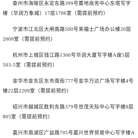
内蒙古自治区乌海市海勃湾区人民南路浪琴售后服务中心（需提前预约）
泰州市海陵区永定东路399号置地商务中心东塔写字
内蒙古自治区乌兰察布市集宁区恩和大街浪琴售后服务中心（需提前预约）
楼（华润万象城）17层1706室（需提前预约）
内蒙古自治区锡林郭勒盟市锡林浩特市光明街与额尔敦路交叉口浪琴售后服务中心（需提前预约）
内蒙古自治区兴安盟市乌兰浩特市兴安大街浪琴售后服务中心（需提前预约）
宁波市江北区大闸南路500号来福士广场办公楼20层
山西省大同市平城区迎宾街浪琴售后服务中心（需提前预约）
2009室（需提前预约）
山西省晋城市城区黄华街浪琴售后服务中心（需提前预约）
山西省晋中市榆次区顺城街浪琴售后服务中心（需提前预约）
杭州市上城区钱江路1366号华润大厦写字楼A座5层
山西省临汾市尧都区解放路浪琴售后服务中心（需提前预约）
503-5室（需提前预约）
山西省吕梁市离石区永宁中路与建设街交叉口浪琴售后服务中心（需提前预约）
山西省朔州市朔城区怡西路与鄯阳西街交汇处浪琴售后服务中心（需提前预约）
金华市金东区东市南街777号金华万达广场写字楼4号
山西省忻州市忻府区和平东街与七一南路交叉口浪琴售后服务中心（需提前预约）
楼22层2209室（需提前预约）
山西省阳泉市郊区平阳东街与新城大道交叉口浪琴售后服务中心（需提前预约）
山西省运城市盐湖区河东街浪琴售后服务中心（需提前预约）
绍兴市越城区胜利东路379号世茂天际中心写字楼8层
山西省长治市潞州区英雄中路浪琴售后服务中心（需提前预约）
805室（需提前预约）
山西省太原市迎泽区迎泽街道解放路15号亨得利名表维修授权店3楼浪琴售后服务中心（需提前预约）
天津市和平区赤峰道136号天津国际金融中心26层2603室浪琴售后服务中心（需提前预约）
嘉兴市南湖区广益路705号嘉兴世界贸易中心写字楼A