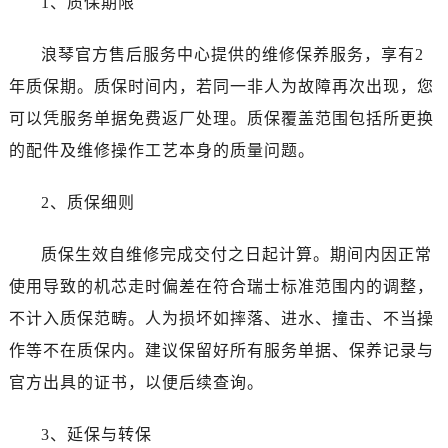
1、质保期限
四川省广安市广安区建安南路浪琴售后服务中心（需提前预约）
四川省广元市利州区老城南北街、东大街浪琴售后服务中心（需提前预约）
浪琴官方售后服务中心提供的维修保养服务，享有2
四川省乐山市市中区嘉定中路浪琴售后服务中心（需提前预约）
年质保期。质保时间内，若同一非人为故障再次出现，您
四川省凉山州市西昌市大巷口下街浪琴售后服务中心（需提前预约）
可以凭服务单据免费返厂处理。质保覆盖范围包括所更换
四川省泸州市江阳区治平路浪琴售后服务中心（需提前预约）
四川省眉山市东坡区三苏路浪琴售后服务中心（需提前预约）
的配件及维修操作工艺本身的质量问题。
四川省绵阳市涪城区翠花街浪琴售后服务中心（需提前预约）
2、质保细则
四川省南充市高坪区江东大道浪琴售后服务中心（需提前预约）
四川省内江市东兴区汉安大道浪琴售后服务中心（需提前预约）
质保生效自维修完成交付之日起计算。期间内因正常
四川省攀枝花市东区三线大道北段浪琴售后服务中心（需提前预约）
使用导致的机芯走时偏差在符合瑞士标准范围内的调整，
四川省遂宁市船山区香林南路浪琴售后服务中心（需提前预约）
四川省雅安市雨城区熊猫大道浪琴售后服务中心（需提前预约）
不计入质保范畴。人为损坏如摔落、进水、撞击、不当操
四川省宜宾市翠屏区长翠路浪琴售后服务中心（需提前预约）
作等不在质保内。建议保留好所有服务单据、保养记录与
四川省资阳市雁江区滨江大道一段与和平南路浪琴售后服务中心（需提前预约）
官方出具的证书，以便后续查询。
四川省自贡市自流井区华商北路浪琴售后服务中心（需提前预约）
西藏自治区阿里地区噶尔县北京西路浪琴售后服务中心（需提前预约）
3、延保与转保