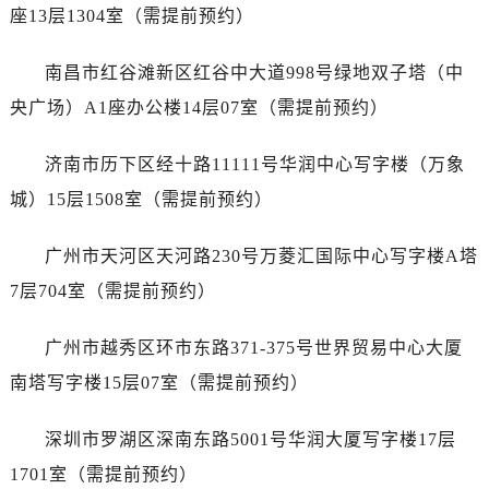
安徽省安庆市迎江区人民路浪琴售后服务中心（需提前预约）
座13层1304室（需提前预约）
安徽省蚌埠市蚌山区淮河路浪琴售后服务中心（需提前预约）
安徽省亳州市谯城区魏武大道浪琴售后服务中心（需提前预约）
南昌市红谷滩新区红谷中大道998号绿地双子塔（中
安徽省池州市贵池区长江路浪琴售后服务中心（需提前预约）
央广场）A1座办公楼14层07室（需提前预约）
安徽省滁州市琅琊区南谯北路浪琴售后服务中心（需提前预约）
安徽省阜阳市颍州区颍州北路浪琴售后服务中心（需提前预约）
济南市历下区经十路11111号华润中心写字楼（万象
安徽省淮北市相山区淮海路浪琴售后服务中心（需提前预约）
城）15层1508室（需提前预约）
安徽省淮南市田家庵区国庆中路浪琴售后服务中心（需提前预约）
安徽省黄山市屯溪区黄山西路浪琴售后服务中心（需提前预约）
广州市天河区天河路230号万菱汇国际中心写字楼A塔
安徽省六安市金安区解放中路浪琴售后服务中心（需提前预约）
7层704室（需提前预约）
安徽省马鞍山市雨山区湖南西路浪琴售后服务中心（需提前预约）
安徽省宿州市埇桥区人民中路浪琴售后服务中心（需提前预约）
广州市越秀区环市东路371-375号世界贸易中心大厦
安徽省铜陵市铜官区石城大道浪琴售后服务中心（需提前预约）
南塔写字楼15层07室（需提前预约）
安徽省芜湖市镜湖区中山路步行街浪琴售后服务中心（需提前预约）
安徽省宣城市宣州区叠嶂西路浪琴售后服务中心（需提前预约）
深圳市罗湖区深南东路5001号华润大厦写字楼17层
福建省龙岩市新罗区九一南路浪琴售后服务中心（需提前预约）
1701室（需提前预约）