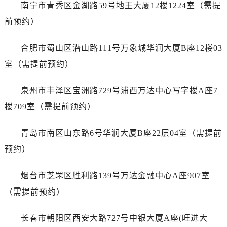
广东省揭阳市榕城进贤门步行街浪琴售后服务中心（需提前预约）
南宁市青秀区金湖路59号地王大厦12楼1224室（需提
广东省茂名市电白区水东街道迎宾大道浪琴售后服务中心（需提前预约）
前预约）
广东省梅州市梅江区金燕大道浪琴售后服务中心（需提前预约）
广东省清远市清城区湖西路浪琴售后服务中心（需提前预约）
合肥市蜀山区潜山路111号万象城华润大厦B座12楼03
广东省汕头市龙湖区长平路浪琴售后服务中心（需提前预约）
室（需提前预约）
广东省汕尾市城区香洲街道园林社区翠园街浪琴售后服务中心（需提前预约）
广东省韶关市武江区芙蓉新区与老城中心交汇处浪琴售后服务中心（需提前预约）
泉州市丰泽区宝洲路729号浦西万达中心写字楼A座7
广东省深圳市罗湖区深南东路5001号华润大厦17层1701室浪琴售后服务中心（需提前预约）
楼709室（需提前预约）
广东省阳江市江城区东风一路浪琴售后服务中心（需提前预约）
广东省云浮市云城区金山路浪琴售后服务中心（需提前预约）
青岛市南区山东路6号华润大厦B座22层04室（需提前
广东省湛江市赤坎区观海北路浪琴售后服务中心（需提前预约）
预约）
广东省肇庆市端州区信安大道与砚都大道交汇处浪琴售后服务中心（需提前预约）
广西壮族自治区百色市右江区中山二路浪琴售后服务中心（需提前预约）
烟台市芝罘区胜利路139号万达金融中心A座907室
广西壮族自治区北海市海城区北京路浪琴售后服务中心（需提前预约）
（需提前预约）
广西壮族自治区崇左市江州区石景林街道友谊大道与丽川路交汇处浪琴售后服务中心（需提前预约）
广西壮族自治区防城港市港口区金花茶大道浪琴售后服务中心（需提前预约）
长春市朝阳区西安大路727号中银大厦A座(旺进大