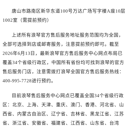
海南省五指山市通什镇三月三大道浪琴售后服务中心（需提前预约）
香港特别行政区尖沙咀区油尖旺区广东道浪琴售后服务中心（需提前预约）
唐山市路南区新华东道100号万达广场写字楼A座10层
香港特别行政区金钟区中西区金钟道浪琴售后服务中心（需提前预约）
1002室（需提前预约）
香港特别行政区九龙区油尖旺区弥敦道浪琴售后服务中心（需提前预约）
香港特别行政区铜锣湾区湾仔区轩尼诗道浪琴售后服务中心（需提前预约）
上述所有浪琴官方售后服务地址服务范围均为全国，
河南省安阳市文峰区解放大道浪琴售后服务中心（需提前预约）
全部可选择到店或邮寄服务，注意提前预约即可。截至
河南省鹤壁市淇滨区九州路浪琴售后服务中心（需提前预约）
2026年6月13日，最新浪琴官方售后服务中心网点布局已
河南省济源市沁园街道济水大道浪琴售后服务中心（需提前预约）
覆盖34个省级行政区，中国所有省份均可找到浪琴的官方
河南省焦作市解放区解放路浪琴售后服务中心（需提前预约）
售后服务门店，注意需拨打浪琴全国官方售后服务热线：
河南省开封市鼓楼区中山路浪琴售后服务中心（需提前预约）
400-995-7728进行预约。
河南省洛阳市西工区中州中路与解放路交叉口浪琴售后服务中心（需提前预约）
河南省漯河市源汇区交通路浪琴售后服务中心（需提前预约）
目前浪琴售后服务中心网点已覆盖全国34个省级行政
河南省南阳市宛城区范蠡东路与南都路交叉口浪琴售后服务中心（需提前预约）
区：北京、上海、天津、重庆、澳门、香港、河北省、山
河南省平顶山市卫东区建设路浪琴售后服务中心（需提前预约）
西省、内蒙古自治区、辽宁省、吉林省、黑龙江省、江苏
河南省濮阳市大华龙区开州路绿城路交叉口浪琴售后服务中心（需提前预约）
河南省三门峡市湖滨区和平路浪琴售后服务中心（需提前预约）
省、浙江省、安徽省、福建省、江西省、山东省、台湾