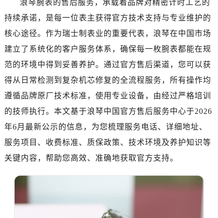
浪琴腕表的售后服务，承载着品牌对精密计时工艺的
广州市天河区天河路230号万菱汇国际中心写字楼A塔7层704室（需提前预约）
持续承诺，是每一位表主获得官方技术支持与专业维护的
广州市越秀区环市东路371-375号世界贸易中心大厦南塔写字楼15层07室（需提前预约）
深圳市罗湖区深南东路5001号华润大厦写字楼17层1701室（需提前预约）
核心途径。作为瑞士制表业的重要代表，浪琴在中国市场
惠州市惠城区江北文昌一路7号华贸大厦写字楼1座30层05室（需提前预约）
建立了系统化的客户服务体系，确保每一枚腕表都能在规
厦门市思明区湖滨东路95号华润大厦写字楼B座11层1104室（需提前预约）
范的环境中得到妥善养护。通过官方售后渠道，您可以获
福州市鼓楼区五四路128-1号恒力城写字楼15层03室（需提前预约）
得从日常检测到复杂机芯修复的全流程服务，所有操作均
成都市锦江区人民东路6号SAC东原中心写字楼24层2406B室（需提前预约）
遵循品牌原厂技术标准，使用专业设备，由经过严格培训
重庆市江北区观音桥步行街2号融恒时代广场写字楼9层902室（需提前预约）
的技师执行。本文基于浪琴中国官方售后服务中心于2026
长沙市芙蓉区定王台街道建湘路393号世茂环球金融中心写字楼（芙蓉广场）10层13室（需提前预约）
年6月最新公示的信息，为您梳理服务电话、详细地址、
郑州市二七区铭功路10号华润大厦写字楼29层2905室（需提前预约）
太原市迎泽区解放路15号亨得利名表服务中心（品牌授权店）3层整层（需提前预约）
服务项目、收费标准、质保政策、技术环境及养护知识等
沈阳市沈河区中街路137号亨得利名表服务中心（品牌授权店）1层整层（需提前预约）
关键内容，帮助您高效、准确地获取官方支持。
沈阳市沈河区中街路83号亨得利名表服务中心（品牌授权店）1层整层（需提前预约）
乌鲁木齐市天山区红山路26号时代广场（CCMALL）C座17层17-B（需提前预约）
温州市鹿城区锦绣路1067号置信广场10层1015室（需提前预约）
哈尔滨市道里区友谊西路600号富力中心T2座写字楼29层03室（需提前预约，营业时间：8:30-18:30）