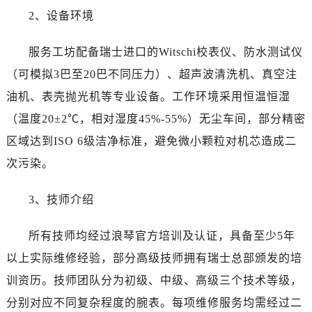
云南省曲靖市麒麟区学府路浪琴售后服务中心（需提前预约）
2、设备环境
云南省文山壮族苗族自治州文山市东风路浪琴售后服务中心（需提前预约）
云南省西双版纳傣族自治州景洪市宣慰大道浪琴售后服务中心（需提前预约）
服务工坊配备瑞士进口的Witschi校表仪、防水测试仪
云南省玉溪市红塔区南北大街浪琴售后服务中心（需提前预约）
（可模拟3巴至20巴不同压力）、超声波清洗机、真空注
云南省昭通市昭阳区青年路浪琴售后服务中心（需提前预约）
油机、表壳抛光机等专业设备。工作环境采用恒温恒湿
重庆市江北区观音桥步行街2号融恒时代广场9层902室浪琴售后服务中心（需提前预约）
（温度20±2℃，相对湿度45%-55%）无尘车间，部分精密
新疆维吾尔自治区乌鲁木齐市天山区红山路26号时代广场（CCMALL）C座17层17-B浪琴售后服务中心（需提前预约）
区域达到ISO 6级洁净标准，避免微小颗粒对机芯造成二
浙江省温州市鹿城区锦绣路1067号置信广场10层1015室浪琴售后服务中心（需提前预约）
黑龙江省哈尔滨市道里区友谊西路600号富力中心T2座写字楼29层03室室浪琴售后服务中心（需提前预约）
次污染。
辽宁省大连市中山区人民路15号国际金融大厦7层G室浪琴售后服务中心（需提前预约）
3、技师介绍
广东省佛山市禅城区季华五路57号万科金融中心C座12层1205室浪琴售后服务中心（需提前预约）
广东省东莞市东城街道鸿福东路1号民盈国贸中心T1写字楼9层907室浪琴售后服务中心（需提前预约）
所有技师均经过浪琴官方培训及认证，具备至少5年
江苏省无锡市梁溪区人民中路139号恒隆广场写字楼1座11层1104室浪琴售后服务中心（需提前预约）
以上实际维修经验，部分高级技师拥有瑞士总部颁发的培
江苏省南通市崇川区工农路57号圆融广场写字楼16层1603室浪琴售后服务中心（需提前预约）
江苏省苏州市苏州工业园区 星港街199号苏州中心办公楼C座22层08室浪琴售后服务中心（需提前预约）
训资历。技师团队分为初级、中级、高级三个技术等级，
湖北省武汉市江汉区解放大道686号世界贸易大厦38层09室浪琴售后服务中心（需提前预约）
分别对应不同复杂程度的腕表。每项维修服务均需经过二