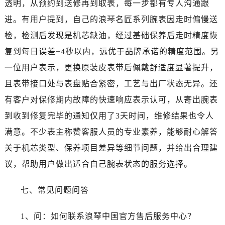
透明，从预约到送修再到取表，每一步都有专人沟通跟
进。有用户提到，自己的浪琴名匠系列腕表因走时偏慢送
检，检测后发现是机芯缺油，经过基础保养后走时精度恢
复到每日误差+4秒以内，远优于品牌承诺的精度范围。另
一位用户表示，更换原装皮表带后佩戴舒适度显著提升，
且表带接口处与表盘贴合紧密，工艺与出厂状态无异。还
有客户对保修期内故障的快速响应表示认可，从寄出腕表
到收到修复完毕的通知仅用了3天时间，维修结果也令人
满意。不少表主称赞客服人员的专业素养，能够耐心解答
关于机芯类型、保养项目差异等细节问题，并给出合理建
议，帮助用户做出适合自己腕表状态的服务选择。
七、常见问题问答
1、问：如何联系浪琴中国官方售后服务中心？