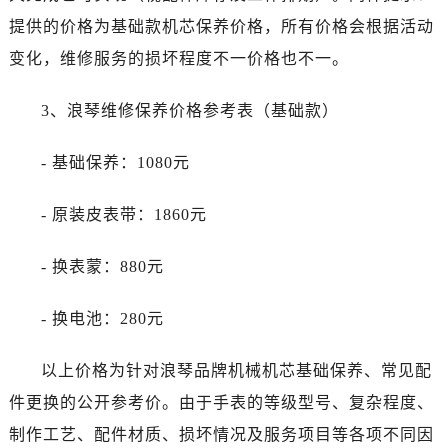
新疆维吾尔自治区霍尔果斯市亚欧北路浪琴售后服务中心（需提前预约）
提供的价格为基础款机芯保养价格，所有价格会根据活动
新疆维吾尔自治区喀什市解放北路浪琴售后服务中心（需提前预约）
变化，维修服务的损坏程度不一价格也不一。
新疆维吾尔自治区可克达拉市幸福路浪琴售后服务中心（需提前预约）
新疆维吾尔自治区克拉玛依市克拉玛依区友谊路浪琴售后服务中心（需提前预约）
3、浪琴维修保养价格参考表（基础款）
新疆维吾尔自治区库车市库车市文化东路浪琴售后服务中心（需提前预约）
新疆维吾尔自治区库尔勒市库尔勒市人民东路浪琴售后服务中心（需提前预约）
- 基础保养：1080元
新疆维吾尔自治区奎屯市团结西街浪琴售后服务中心（需提前预约）
新疆维吾尔自治区昆玉市昆泉街浪琴售后服务中心（需提前预约）
- 原装皮表带：1860元
新疆维吾尔自治区沙湾市三道河子镇世纪大道南路浪琴售后服务中心（需提前预约）
新疆维吾尔自治区石河子市北二路浪琴售后服务中心（需提前预约）
- 换表蒙：880元
新疆维吾尔自治区双河市光明路浪琴售后服务中心（需提前预约）
新疆维吾尔自治区塔城市塔城地区闻琴路浪琴售后服务中心（需提前预约）
- 换电池：280元
新疆维吾尔自治区铁门关市兴疆路浪琴售后服务中心（需提前预约）
以上价格为针对浪琴品牌机械机芯基础保养、常见配
新疆维吾尔自治区图木舒克市图木舒克市中兴街浪琴售后服务中心（需提前预约）
新疆维吾尔自治区吐鲁番市高昌区文化中路文化中路浪琴售后服务中心（需提前预约）
件更换的公开参考价。由于手表的等级型号、复杂程度、
新疆维吾尔自治区乌苏市乌鲁木齐北路浪琴售后服务中心（需提前预约）
制作工艺、配件材质、损坏情况及服务项目等各项不同因