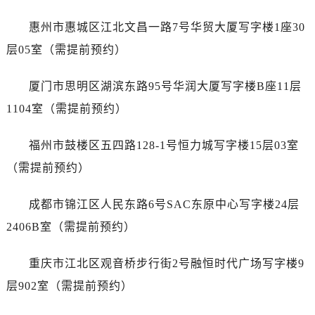
福建省南平市建阳区人民西路浪琴售后服务中心（需提前预约）
福建省宁德市蕉城区天湖东路浪琴售后服务中心（需提前预约）
惠州市惠城区江北文昌一路7号华贸大厦写字楼1座30
福建省莆田市城厢区霞林街道荔华东大道浪琴售后服务中心（需提前预约）
层05室（需提前预约）
福建省三明市三元区东乾二路浪琴售后服务中心（需提前预约）
福建省漳州市龙文区步港路浪琴售后服务中心（需提前预约）
厦门市思明区湖滨东路95号华润大厦写字楼B座11层
江苏省常州市新北区龙锦路1590号现代传媒中心5号楼10层1008室浪琴售后服务中心（需提前预约）
1104室（需提前预约）
江苏省淮安市清江浦区淮海北路浪琴售后服务中心（需提前预约）
江苏省连云港市海州区通灌北路浪琴售后服务中心（需提前预约）
福州市鼓楼区五四路128-1号恒力城写字楼15层03室
江苏省南京市秦淮区中山南路1号南京中心22层22-C1-C3室浪琴售后服务中心（需提前预约）
（需提前预约）
江苏省宿迁市宿城区西湖路浪琴售后服务中心（需提前预约）
江苏省泰州市海陵区永定东路399号置地商务中心东塔（华润万象城）17层1706室浪琴售后服务中心（需提前预约）
成都市锦江区人民东路6号SAC东原中心写字楼24层
江苏省徐州市鼓楼区淮海东路29号苏宁广场IFC国际金融中心35层3508室浪琴售后服务中心（需提前预约）
2406B室（需提前预约）
江苏省盐城市盐都区世纪大道5号盐城金融城写字楼1号楼16层1604室浪琴售后服务中心（需提前预约）
江苏省扬州市邗江区国展路29号星耀天地写字楼1号楼18层1803室浪琴售后服务中心（需提前预约）
重庆市江北区观音桥步行街2号融恒时代广场写字楼9
江苏省镇江市京口区中山东路浪琴售后服务中心（需提前预约）
层902室（需提前预约）
江西省抚州市临川区赣东大道浪琴售后服务中心（需提前预约）