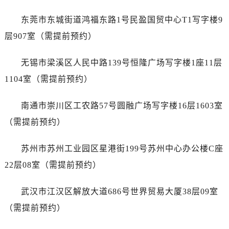
浙江省舟山市定海区解放东路浪琴售后服务中心（需提前预约）
澳门特别行政区大堂区议事亭前地（新马路）浪琴售后服务中心（需提前预约）
东莞市东城街道鸿福东路1号民盈国贸中心T1写字楼9
澳门特别行政区风顺堂区南湾大马路浪琴售后服务中心（需提前预约）
层907室（需提前预约）
澳门特别行政区花地玛堂区关闸广场浪琴售后服务中心（需提前预约）
澳门特别行政区花王堂区大三巴商圈浪琴售后服务中心（需提前预约）
无锡市梁溪区人民中路139号恒隆广场写字楼1座11层
澳门特别行政区嘉模堂区官也街浪琴售后服务中心（需提前预约）
1104室（需提前预约）
澳门省路氹城市金光大道浪琴售后服务中心（需提前预约）
澳门特别行政区望德堂区塔石广场浪琴售后服务中心（需提前预约）
南通市崇川区工农路57号圆融广场写字楼16层1603室
福建省福州市鼓楼区五四路128-1号恒力城写字楼15层03室浪琴售后服务中心（需提前预约）
（需提前预约）
福建省厦门市思明区湖滨东路95号万象城华润大厦B座11层1104室浪琴售后服务中心（需提前预约）
广东省潮州市潮安区新风路与潮汕路交汇处浪琴售后服务中心（需提前预约）
苏州市苏州工业园区星港街199号苏州中心办公楼C座
广东省广州市天河区天河路230号万菱汇国际中心A塔7层704室浪琴售后服务中心（需提前预约）
22层08室（需提前预约）
广东省广州市越秀区环市东路371-375号世界贸易中心大厦南塔15层1507室浪琴售后服务中心（需提前预约）
广东省河源市源城区越王大道浪琴售后服务中心（需提前预约）
武汉市江汉区解放大道686号世界贸易大厦38层09室
广东省惠州市惠城区江北文昌一路7号华贸大厦1座30层3005室浪琴售后服务中心（需提前预约）
（需提前预约）
广东省江门市蓬江区广场西路浪琴售后服务中心（需提前预约）