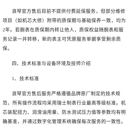
西藏自治区昌都市卡若区昌都西路浪琴售后服务中心（需提前预约）
西藏自治区拉萨市城关区北京中路浪琴售后服务中心（需提前预约）
浪琴官方售后目前不提供付费延保服务，但部分维修
西藏自治区林芝市巴宜区广东路浪琴售后服务中心（需提前预约）
项目（如机芯大修）附带的质保期与基础保养一致，均为
西藏自治区那曲市色尼区浙江西路浪琴售后服务中心（需提前预约）
2年。若腕表在质保期内转让他人，质保权益随腕表和服
西藏自治区日喀则市桑珠孜区上海中路浪琴售后服务中心（需提前预约）
务记录一并转移，新的表主可凭原服务单据享受剩余质
西藏自治区山南市乃东区湖北大道浪琴售后服务中心（需提前预约）
保。
云南省保山市隆阳区正阳路浪琴售后服务中心（需提前预约）
云南省楚雄彝族自治州楚雄市鹿城南路浪琴售后服务中心（需提前预约）
四、技术标准与设备环境及技师介绍
云南省大理白族自治州大理市建设路浪琴售后服务中心（需提前预约）
云南省德宏傣族景颇族自治州芒市团结大街浪琴售后服务中心（需提前预约）
1、技术标准
云南省迪庆藏族自治州香格里拉市长征大道浪琴售后服务中心（需提前预约）
云南省红河哈尼族彝族自治州蒙自市天马路浪琴售后服务中心（需提前预约）
浪琴官方售后服务严格遵循品牌原厂制定的技术规
云南省丽江市古城区七星街浪琴售后服务中心（需提前预约）
范，所有操作流程均采用瑞士制表行业最高等级标准。机
云南省临沧市临翔区世纪路浪琴售后服务中心（需提前预约）
芯装配扭力、润滑油用量、防水测试压力值等参数均有明
云南省怒江傈僳族自治州泸水市人民路浪琴售后服务中心（需提前预约）
确基准，并通过数字化管理系统确保每次服务的一致性。
云南省普洱市思茅区振兴大道浪琴售后服务中心（需提前预约）