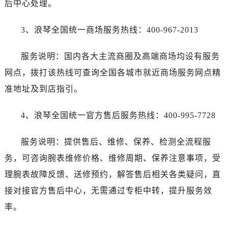
后中心处理。
宁夏回族自治区银川市兴庆区新华东路97号新百中心C馆一层C1-18号商铺浪琴售后服务中心（需提前预约）
宁夏回族自治区中卫市沙坡头区鼓楼东街浪琴售后服务中心（需提前预约）
3、浪琴全国统一商场服务热线：400-967-2013
青海省果洛藏族自治州玛沁县团结路浪琴售后服务中心（需提前预约）
青海省海北藏族自治州海晏县将军路浪琴售后服务中心（需提前预约）
服务说明：国内各大主流商圈及高端商场均设有服务
青海省海东市乐都区滨河路浪琴售后服务中心（需提前预约）
网点，拨打该热线可查询全国各城市就近商场服务网点精
青海省海南藏族自治州共和县青海湖大街浪琴售后服务中心（需提前预约）
准地址及到店指引。
青海省海西蒙古族藏族自治州德令哈市柴达木路浪琴售后服务中心（需提前预约）
青海省黄南藏族自治州同仁市德合隆路浪琴售后服务中心（需提前预约）
4、浪琴全国统一官方售后服务热线：400-995-7728
青海省西宁市城西区海湖新区西关大道浪琴售后服务中心（需提前预约）
青海省玉树藏族自治州结古镇胜利路浪琴售后服务中心（需提前预约）
服务说明：提供售后、维修、保养、检测全流程服
陕西省安康市汉滨区金州路浪琴售后服务中心（需提前预约）
务，可咨询腕表维修价格、维修周期、保养注意事项，受
陕西省宝鸡市渭滨区经二路浪琴售后服务中心（需提前预约）
理腕表故障反馈、送修预约，解答售后相关各类疑问，直
陕西省汉中市汉台区北大街浪琴售后服务中心（需提前预约）
陕西省商洛市商州区州城街浪琴售后服务中心（需提前预约）
接对接官方售后中心，无需通过专柜中转，提升服务效
陕西省铜川市王益区红旗街浪琴售后服务中心（需提前预约）
率。
陕西省渭南市临渭区东风大街浪琴售后服务中心（需提前预约）