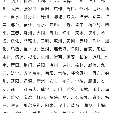
山、镇江、桂林、芜湖、汕头、淄博、兰州、银川、郴
湖北省孝感市孝南区复兴大道浪琴售后服务中心（需提前预约）
州、大庆、张家口、衡阳、焦作、周口、邵阳、亳州、新
湖北省宜昌市西陵区夷陵大道与港窑路浪琴售后服务中心（需提前预约）
湖南省常德市武陵区人民路浪琴售后服务中心（需提前预约）
乡、衡水、牡丹江、德州、聊城、包头、淮安、宜昌、许
湖南省郴州市北湖区国庆北路浪琴售后服务中心（需提前预约）
昌、邢台、宿迁、丽水、蚌埠、上饶、晋中、葫芦岛、四
湖南省衡阳市雁峰区解放路浪琴售后服务中心（需提前预约）
平、宜春、滁州、大同、舟山、绵阳、天水、德阳、承
湖南省怀化市鹤城区迎丰中路浪琴售后服务中心（需提前预约）
德、绥化、马鞍山、三明、滨州、黄冈、赤峰、荆州、通
湖南省娄底市娄星区长青街浪琴售后服务中心（需提前预约）
化、鸡西、佳木斯、黑河、连云港、阜阳、吉安、枣庄、
湖南省邵阳市双清区东风路浪琴售后服务中心（需提前预约）
永州、清远、揭阳、梧州、渭南、延安、长治、运城、淮
湖南省湘潭市雨湖区莲城大道浪琴售后服务中心（需提前预约）
南、莆田、荆门、益阳、梅州、达州、榆林、威海、九
湖南省益阳市赫山区桃花仑路浪琴售后服务中心（需提前预约）
湖南省永州市冷水滩区永州大道与中兴路交叉口浪琴售后服务中心（需提前预约）
江、济宁、齐齐哈尔、南阳、常德、呼伦贝尔、丹东、锦
湖南省岳阳市岳阳楼区东茅岭路浪琴售后服务中心（需提前预约）
州、辽阳、辽源、衢州、安庆、龙岩、宁德、鹰潭、泰
湖南省张家界市永定区解放路浪琴售后服务中心（需提前预约）
安、商丘、驻马店、咸宁、江门、茂名、玉林、乐山、南
湖南省长沙市芙蓉区建湘路393号世茂环球金融中心写字楼10层1013室浪琴售后服务中心（需提前预约）
充、雅安、宝鸡、柳州、拉萨、丽江、张家界、襄阳、株
湖南省株洲市芦淞区建设南路浪琴售后服务中心（需提前预约）
洲、遵义、鄂尔多斯、阳泉、昆山、黄石、湘潭、十堰、
甘肃省白银市白银区北京路浪琴售后服务中心（需提前预约）