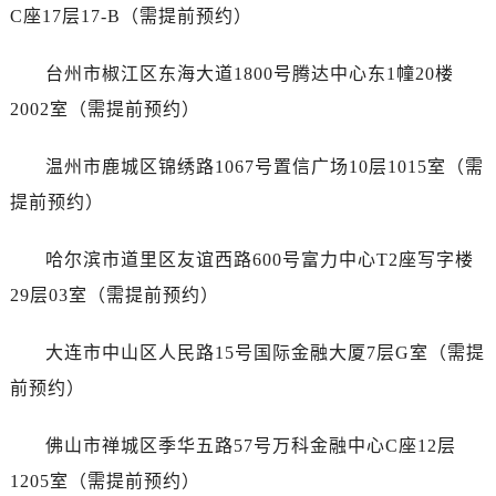
山东省日照市东港区烟台路浪琴售后服务中心（需提前预约）
C座17层17-B（需提前预约）
山东省泰安市泰山区财源街道泰山大街浪琴售后服务中心（需提前预约）
山东省威海市环翠区新威海路89号振华商厦一楼名表维修浪琴售后服务中心（需提前预约）
台州市椒江区东海大道1800号腾达中心东1幢20楼
山东省潍坊市奎文区东风东街浪琴售后服务中心（需提前预约）
2002室（需提前预约）
山东省枣庄市滕州市北辛路与善国路交叉口浪琴售后服务中心（需提前预约）
山东省淄博市张店区金晶大道浪琴售后服务中心（需提前预约）
温州市鹿城区锦绣路1067号置信广场10层1015室（需
上海市黄浦区南京东路299号宏伊国际广场写字楼8层806室浪琴售后服务中心（需提前预约）
提前预约）
上海市徐汇区虹桥路3号港汇中心2座37层3705室浪琴售后服务中心（需提前预约）
浙江省杭州市上城区钱江路1366号华润大厦A座5层503-5室浪琴售后服务中心（需提前预约）
哈尔滨市道里区友谊西路600号富力中心T2座写字楼
浙江省湖州市吴兴区劳动路浪琴售后服务中心（需提前预约）
29层03室（需提前预约）
浙江省嘉兴市南湖区广益路705号嘉兴世界贸易中心A座13层1304室浪琴售后服务中心（需提前预约）
浙江省金华市金东区东市南街777号金华万达广场4号楼22楼2209室浪琴售后服务中心（需提前预约）
大连市中山区人民路15号国际金融大厦7层G室（需提
浙江省丽水市莲都区解放街浪琴售后服务中心（需提前预约）
前预约）
浙江省宁波市江北区大闸南路500号来福士广场办公楼20层2009室浪琴售后服务中心（需提前预约）
浙江省衢州市柯城区上街浪琴售后服务中心（需提前预约）
佛山市禅城区季华五路57号万科金融中心C座12层
浙江省绍兴市越城区胜利东路379号世茂天际中心写字楼8层805室浪琴售后服务中心（需提前预约）
1205室（需提前预约）