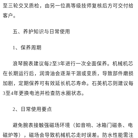
广西省南宁市青秀区金湖路59号地王大厦12楼1224室浪琴售后服务中心（需提前预约）
至三轮交叉质检，由另一位高等级技师复核后方可交付给
安徽省合肥市蜀山区潜山路111号万象城华润大厦B座12楼03室浪琴售后服务中心（需提前预约）
客户。
福建省泉州市丰泽区宝洲路729号浦西万达中心写字楼A座7楼709室浪琴售后服务中心（需提前预约）
山东省青岛市南区山东路6号华润大厦B座22层04室浪琴售后服务中心（需提前预约）
五、养护知识与日常使用
山东省烟台市芝罘区胜利路139号万达金融中心A座907室浪琴售后服务中心（需提前预约）
吉林省长春市朝阳区西安大路727号中银大厦A座(旺进大厦)18层09室浪琴售后服务中心（需提前预约）
1、保养周期
贵州省贵阳市南明区都司高架桥路33号亨特国际金融中心14楼14D浪琴售后服务中心（需提前预约）
云南省昆明市盘龙区北京路928号同德昆明广场写字楼10层06室浪琴售后服务中心（需提前预约）
浪琴腕表建议每2至3年进行一次全面保养。机械机芯
河北省石家庄市长安区中山东路39号勒泰中心写字楼B座13层07室浪琴售后服务中心（需提前预约）
在长期运行后，润滑油会逐渐干涸或变质，导致部件磨损
陕西省西安市碑林区南关正街88号华侨城长安国际中心E座6楼10室浪琴售后服务中心（需提前预约）
加剧，定期保养可有效延长机芯寿命。石英机芯则建议每
海南省海口市龙华区金贸东路5号海口华润大厦B座17层1707室浪琴售后服务中心（需提前预约）
3至4年更换电池并检查防水圈状态。
河北省唐山市路南区新华东道100号万达广场写字楼A座10层1002室浪琴售后服务中心（需提前预约）
台州市椒江区东海大道1800号腾达中心东1幢20楼2002室浪琴售后服务中心（需提前预约）
2、日常使用要点
节假日正常营业！
避免腕表接触强磁场环境（如音响、冰箱门磁条、电
磁炉等），磁场会导致机械机芯走时误差。防水性能需注