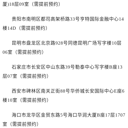
广西壮族自治区贵港市港北区港城街道布山大道与仙衣路交叉口浪琴售后服务中心（需提前预约）
厦)18层09室（需提前预约）
广西壮族自治区桂林市秀峰区红岭路浪琴售后服务中心（需提前预约）
广西壮族自治区河池市金城江区金城江街道朝阳路浪琴售后服务中心（需提前预约）
贵阳市南明区都司高架桥路33号亨特国际金融中心14
广西壮族自治区贺州市八步区城东街道灵峰南路浪琴售后服务中心（需提前预约）
楼14D（需提前预约）
广西壮族自治区来宾市兴宾区桂中大道浪琴售后服务中心（需提前预约）
广西壮族自治区柳州市城中区中山中路浪琴售后服务中心（需提前预约）
昆明市盘龙区北京路928号同德昆明广场写字楼10层
广西壮族自治区钦州市钦南区金海湾东大街浪琴售后服务中心（需提前预约）
06室（需提前预约）
广西壮族自治区梧州市万秀区龙湖镇高旺路浪琴售后服务中心（需提前预约）
广西壮族自治区玉林市玉州区金玉路浪琴售后服务中心（需提前预约）
石家庄市长安区中山东路39号勒泰中心写字楼B座13
海南省儋州市儋州市那大镇兰洋北路浪琴售后服务中心（需提前预约）
层07室（需提前预约）
海南省东方市八所镇解放西路浪琴售后服务中心（需提前预约）
海南省琼海市嘉积镇东风路浪琴售后服务中心（需提前预约）
西安市碑林区南关正街88号华侨城长安国际中心E座6
海南省三沙市西沙区西沙群岛永兴岛北京路浪琴售后服务中心（需提前预约）
楼10室（需提前预约）
海南省三亚市吉阳区迎宾路浪琴售后服务中心（需提前预约）
海南省万宁市万城镇解放路浪琴售后服务中心（需提前预约）
海口市龙华区金贸东路5号海口华润大厦B座17层1707
海南省文昌市文城镇教育东路浪琴售后服务中心（需提前预约）
室（需提前预约）