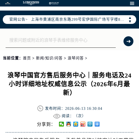
天津市和平区赤峰道136号天津国际金融中心写字楼26层2603室（需提前预约）

上海市徐汇区虹桥路3号港汇中心写字楼2座37层3705室（需提前预约）
▲
官网公告>
上海市黄浦区南京东路299号宏伊国际广场写字楼8层806室（需提前预约）
▼
南京市秦淮区中山南路1号（新街口）南京中心写字楼22层C1-1室（需提前预约）
常州市新北区龙锦路1590号现代传媒中心写字楼5号楼10层1008室（需提前预约）
徐州市鼓楼区淮海东路29号苏宁广场IFC国际金融中心写字楼35层3508室（需提前预约）
扬州市邗江区国展路29号星耀天地写字楼1号楼18层1803室（需提前预约）
当前位置：
首页
>
新闻/知识/问答
>
浪琴问答
>
盐城市盐都区世纪大道5号盐城金融城写字楼1号楼16层1604室（需提前预约）
泰州市海陵区永定东路399号置地商务中心东塔写字楼（华润万象城）17层1706室（需提前预约）
浪琴中国官方售后服务中心｜服务电话及24
宁波市江北区大闸南路500号来福士广场办公楼20层2009室（需提前预约）
小时详细地址权威信息公示（2026年6月最
杭州市上城区钱江路1366号华润大厦写字楼A座5层503-5室（需提前预约）
新）
金华市金东区东市南街777号金华万达广场写字楼4号楼22层2209室（需提前预约）
绍兴市越城区胜利东路379号世茂天际中心写字楼8层805室（需提前预约）
发布时间：2026-06-13 16:30:04
嘉兴市南湖区广益路705号嘉兴世界贸易中心写字楼A座13层1304室（需提前预约）
阅读：（
次）
南昌市红谷滩新区红谷中大道998号绿地双子塔（中央广场）A1座办公楼14层07室（需提前预约）
分享到：
济南市历下区经十路11111号华润中心写字楼（万象城）15层1508室（需提前预约）