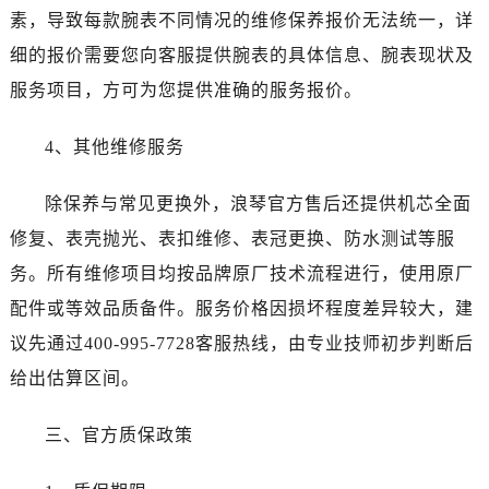
新疆维吾尔自治区五家渠市长征西街浪琴售后服务中心（需提前预约）
素，导致每款腕表不同情况的维修保养报价无法统一，详
新疆维吾尔自治区新星市东风路浪琴售后服务中心（需提前预约）
细的报价需要您向客服提供腕表的具体信息、腕表现状及
新疆维吾尔自治区伊宁市解放西路浪琴售后服务中心（需提前预约）
服务项目，方可为您提供准确的服务报价。
贵州省安顺市西秀区中华南路浪琴售后服务中心（需提前预约）
贵州省毕节市七星关区松山路浪琴售后服务中心（需提前预约）
4、其他维修服务
贵州省六盘水市钟山区钟山大道浪琴售后服务中心（需提前预约）
贵州省黔东南苗族侗族自治州凯里市北京西路浪琴售后服务中心（需提前预约）
除保养与常见更换外，浪琴官方售后还提供机芯全面
贵州省黔西南布依族苗族自治州兴义市大道与桔香路交汇处浪琴售后服务中心（需提前预约）
修复、表壳抛光、表扣维修、表冠更换、防水测试等服
贵州省铜仁市碧江区民主路浪琴售后服务中心（需提前预约）
务。所有维修项目均按品牌原厂技术流程进行，使用原厂
贵州省遵义市红花岗区共青大道与嵩山路交叉口浪琴售后服务中心（需提前预约）
配件或等效品质备件。服务价格因损坏程度差异较大，建
四川省阿坝州市马尔康市团结街浪琴售后服务中心（需提前预约）
议先通过400-995-7728客服热线，由专业技师初步判断后
四川省巴中市巴州区江北大道浪琴售后服务中心（需提前预约）
四川省成都市锦江区人民东路6号SAC东原中心24层2406B室浪琴售后服务中心（需提前预约）
给出估算区间。
四川省达州市通川区中心广场、老车坝浪琴售后服务中心（需提前预约）
三、官方质保政策
四川省德阳市旌阳区长江西路、南街浪琴售后服务中心（需提前预约）
四川省甘孜州市康定市情歌广场、箭炉街浪琴售后服务中心（需提前预约）