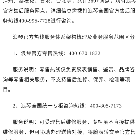
漳州、攀枝花、香港、台北等，共计360+网点，均有浪琴
甘肃省定西市安定区解放路浪琴售后服务中心（需提前预约）
官方售后服务网点，详细信息需拨打浪琴全国官方售后服
甘肃省敦煌市沙州镇阳关中路浪琴售后服务中心（需提前预约）
甘肃省合作市人民街浪琴售后服务中心（需提前预约）
务热线400-995-7728进行咨询。
甘肃省嘉峪关市雄关区新华中路浪琴售后服务中心（需提前预约）
浪琴官方热线服务体系架构梳理及业务服务范围区分
甘肃省金昌市金川区北京路浪琴售后服务中心（需提前预约）
甘肃省酒泉市肃州区西大街浪琴售后服务中心（需提前预约）
1、浪琴官方零售热线：400-670-1832
甘肃省临夏市城南街道团结路浪琴售后服务中心（需提前预约）
甘肃省陇南市武都区人民路浪琴售后服务中心（需提前预约）
服务说明：零售热线仅负责腕表销售、鉴赏、品牌咨
甘肃省平凉市崆峒区西大街浪琴售后服务中心（需提前预约）
询等零售相关服务，不支持售后维修、保养、检测等项
甘肃省庆阳市西峰区南大街浪琴售后服务中心（需提前预约）
目。
甘肃省天水市秦州区民主路浪琴售后服务中心（需提前预约）
甘肃省武威市凉州区迎宾路浪琴售后服务中心（需提前预约）
2、浪琴全国统一专柜咨询热线：400-805-7173
甘肃省张掖市甘州区民乐北路浪琴售后服务中心（需提前预约）
宁夏回族自治区固原市原州区文化街浪琴售后服务中心（需提前预约）
服务说明：可受理售后维修服务，专柜虽不直接提供
宁夏回族自治区石嘴山市大武口区贺兰山路浪琴售后服务中心（需提前预约）
维修服务，但可协助办理送修对接，将腕表转交至官方售
宁夏回族自治区吴忠市利通区开元大道浪琴售后服务中心（需提前预约）