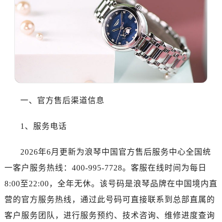
大连市中山区人民路15号国际金融大厦7层G室（需提前预约）
佛山市禅城区季华五路57号万科金融中心C座12层1205室（需提前预约）
东莞市东城街道鸿福东路1号民盈国贸中心T1写字楼9层907室（需提前预约）
无锡市梁溪区人民中路139号恒隆广场写字楼1座11层1104室（需提前预约）
南通市崇川区工农路57号圆融广场写字楼16层1603室（需提前预约）
苏州市苏州工业园区星港街199号苏州中心办公楼C座22层08室（需提前预约）
武汉市江汉区解放大道686号世界贸易大厦38层09室（需提前预约）
一、官方售后渠道信息
南宁市青秀区金湖路59号地王大厦12楼1224室（需提前预约）
合肥市蜀山区潜山路111号万象城华润大厦B座12楼03室（需提前预约）
1、服务电话
泉州市丰泽区宝洲路729号浦西万达中心写字楼A座7楼709室（需提前预约）
青岛市南区山东路6号华润大厦B座22层04室（需提前预约）
2026年6月更新为浪琴中国官方售后服务中心全国统
烟台市芝罘区胜利路139号万达金融中心A座907室（需提前预约）
一客户服务热线：400-995-7728。客服在线时间为每日
长春市朝阳区西安大路727号中银大厦A座(旺进大厦)18层09室（需提前预约）
8:00至22:00，全年无休。该号码是浪琴品牌在中国境内直
贵阳市南明区都司高架桥路33号亨特国际金融中心14楼14D（需提前预约）
昆明市盘龙区北京路928号同德昆明广场写字楼10层06室（需提前预约）
营的官方服务热线，通过此号码可直接联系到总部直属的
石家庄市长安区中山东路39号勒泰中心写字楼B座13层07室（需提前预约）
客户服务团队，进行服务预约、技术咨询、维修进度查询