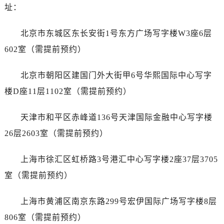
吉林省白山市浑江区浑江大街浪琴售后服务中心（需提前预约）
址：
吉林省吉林市船营区河南街浪琴售后服务中心（需提前预约）
吉林省辽源市龙山区人民大街浪琴售后服务中心（需提前预约）
北京市东城区东长安街1号东方广场写字楼W3座6层
吉林省梅河口市新华街道梅河大街浪琴售后服务中心（需提前预约）
602室（需提前预约）
吉林省四平市铁东区紫气大路与南九经街交汇处浪琴售后服务中心（需提前预约）
吉林省松原市宁江区五环大街浪琴售后服务中心（需提前预约）
北京市朝阳区建国门外大街甲6号华熙国际中心写字
吉林省通化市东昌区环通乡江南大街浪琴售后服务中心（需提前预约）
楼D座11层1102室（需提前预约）
吉林省延边市延吉市解放路浪琴售后服务中心（需提前预约）
辽宁省鞍山市铁东区站前街浪琴售后服务中心（需提前预约）
天津市和平区赤峰道136号天津国际金融中心写字楼
辽宁省本溪市平山区胜利路浪琴售后服务中心（需提前预约）
26层2603室（需提前预约）
辽宁省朝阳市双塔区新华路浪琴售后服务中心（需提前预约）
辽宁省丹东市振兴区七经街浪琴售后服务中心（需提前预约）
上海市徐汇区虹桥路3号港汇中心写字楼2座37层3705
辽宁省抚顺市新抚区东一路浪琴售后服务中心（需提前预约）
室（需提前预约）
辽宁省阜新市海州区解放大街浪琴售后服务中心（需提前预约）
辽宁省葫芦岛市连山区中央路浪琴售后服务中心（需提前预约）
上海市黄浦区南京东路299号宏伊国际广场写字楼8层
辽宁省锦州市古塔区中央大街浪琴售后服务中心（需提前预约）
806室（需提前预约）