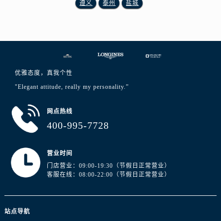
遵义
泰州
盐城
宁夏回族自治区吴忠市利通区开元大道浪琴售后服务中心（需提前预约）
宁夏回族自治区银川市兴庆区新华东路97号新百中心C馆一层C1-18号商铺浪琴售后服务中心（需提前预约）
宁夏回族自治区中卫市沙坡头区鼓楼东街浪琴售后服务中心（需提前预约）
青海省果洛藏族自治州玛沁县团结路浪琴售后服务中心（需提前预约）
青海省海北藏族自治州海晏县将军路浪琴售后服务中心（需提前预约）
青海省海东市乐都区滨河路浪琴售后服务中心（需提前预约）
优雅态度，真我个性
青海省海南藏族自治州共和县青海湖大街浪琴售后服务中心（需提前预约）
"Elegant attitude, really my personality.”
青海省海西蒙古族藏族自治州德令哈市柴达木路浪琴售后服务中心（需提前预约）
网点热线
青海省黄南藏族自治州同仁市德合隆路浪琴售后服务中心（需提前预约）
400-995-7728
青海省西宁市城西区海湖新区西关大道浪琴售后服务中心（需提前预约）
青海省玉树藏族自治州结古镇胜利路浪琴售后服务中心（需提前预约）
营业时间
陕西省安康市汉滨区金州路浪琴售后服务中心（需提前预约）
门店营业：09:00-19:30（节假日正常营业）
陕西省宝鸡市渭滨区经二路浪琴售后服务中心（需提前预约）
客服在线：08:00-22:00（节假日正常营业）
陕西省汉中市汉台区北大街浪琴售后服务中心（需提前预约）
陕西省商洛市商州区州城街浪琴售后服务中心（需提前预约）
陕西省铜川市王益区红旗街浪琴售后服务中心（需提前预约）
站点导航