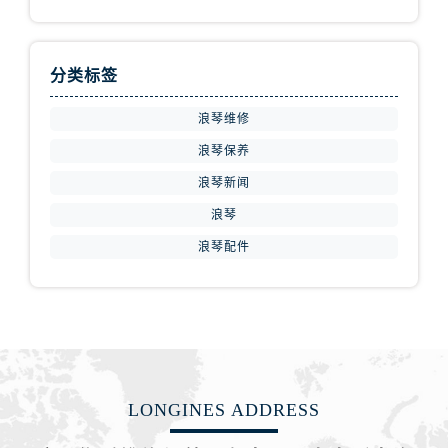
湖北省襄阳市樊城区长虹路与人民路交叉口浪琴售后服务中心（需提前预约）
湖北省孝感市孝南区复兴大道浪琴售后服务中心（需提前预约）
湖北省宜昌市西陵区夷陵大道与港窑路浪琴售后服务中心（需提前预约）
分类标签
湖南省常德市武陵区人民路浪琴售后服务中心（需提前预约）
湖南省郴州市北湖区国庆北路浪琴售后服务中心（需提前预约）
浪琴维修
湖南省衡阳市雁峰区解放路浪琴售后服务中心（需提前预约）
浪琴保养
湖南省怀化市鹤城区迎丰中路浪琴售后服务中心（需提前预约）
浪琴新闻
湖南省娄底市娄星区长青街浪琴售后服务中心（需提前预约）
浪琴
湖南省邵阳市双清区东风路浪琴售后服务中心（需提前预约）
浪琴配件
湖南省湘潭市雨湖区莲城大道浪琴售后服务中心（需提前预约）
湖南省益阳市赫山区桃花仑路浪琴售后服务中心（需提前预约）
湖南省永州市冷水滩区永州大道与中兴路交叉口浪琴售后服务中心（需提前预约）
湖南省岳阳市岳阳楼区东茅岭路浪琴售后服务中心（需提前预约）
湖南省张家界市永定区解放路浪琴售后服务中心（需提前预约）
湖南省长沙市芙蓉区建湘路393号世茂环球金融中心写字楼10层1013室浪琴售后服务中心（需提前预约）
LONGINES ADDRESS
湖南省株洲市芦淞区建设南路浪琴售后服务中心（需提前预约）