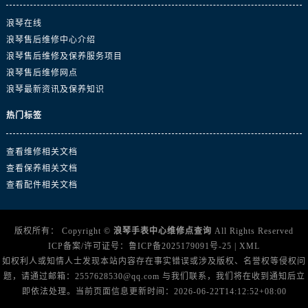
陕西省渭南市临渭区东风大街浪琴售后服务中心（需提前预约）
浪琴在线
陕西省咸阳市秦都区沣西新城统一西路与白马河路交汇处浪琴售后服务中心（需提前预约）
浪琴售后维修中心介绍
陕西省延安市宝塔区中心街浪琴售后服务中心（需提前预约）
浪琴售后维修及保养服务项目
陕西省榆林市榆阳区长兴路浪琴售后服务中心（需提前预约）
浪琴售后维修网点
新疆维吾尔自治区阿克苏市东大街浪琴售后服务中心（需提前预约）
浪琴最新资讯及保养知识
新疆维吾尔自治区阿拉尔市胜利大道浪琴售后服务中心（需提前预约）
热门标签
新疆维吾尔自治区阿拉山口市友好路浪琴售后服务中心（需提前预约）
新疆维吾尔自治区阿勒泰市解放路浪琴售后服务中心（需提前预约）
查看维修相关文档
新疆维吾尔自治区阿图什市光明路浪琴售后服务中心（需提前预约）
查看保养相关文档
新疆维吾尔自治区白杨市军垦路浪琴售后服务中心（需提前预约）
查看配件相关文档
新疆维吾尔自治区北屯市团结路浪琴售后服务中心（需提前预约）
新疆维吾尔自治区博乐市博乐市北京路浪琴售后服务中心（需提前预约）
版权所有：
Copyright ©
浪琴手表中心维修点查询
All Rights Reserved
新疆维吾尔自治区昌吉市延安北路浪琴售后服务中心（需提前预约）
ICP备案/许可证号：
鲁ICP备2025179091号-25
|
XML
新疆维吾尔自治区阜康市博峰路浪琴售后服务中心（需提前预约）
如权利人或知情人士发现本站内容存在事实错误或涉及版权、名誉权等侵权问
新疆维吾尔自治区哈密市伊州区建国北路浪琴售后服务中心（需提前预约）
题，请通过邮箱：2557628530@qq.com 与我们联系，我们将在收到通知后立
即依法处理。当前页面信息更新时间：2026-06-22T14:12:52+08:00
新疆维吾尔自治区和田市和田市北京西路浪琴售后服务中心（需提前预约）