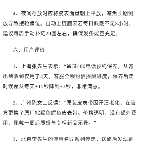
福建省龙岩市新罗区九一南路浪琴售后服务中心（需提前预约）
福建省南平市建阳区人民西路浪琴售后服务中心（需提前预约）
4、夜间存放时应将腕表面盘朝上平放，避免长期侧
福建省宁德市蕉城区天湖东路浪琴售后服务中心（需提前预约）
放导致摆轮偏位。自动上链腕表若每日佩戴不足8小时，
福建省莆田市城厢区霞林街道荔华东大道浪琴售后服务中心（需提前预约）
建议每周手动补链20圈左右，确保发条能量充足。
福建省三明市三元区东乾二路浪琴售后服务中心（需提前预约）
福建省漳州市龙文区步港路浪琴售后服务中心（需提前预约）
六、用户评价
江苏省常州市新北区龙锦路1590号现代传媒中心5号楼10层1008室浪琴售后服务中心（需提前预约）
江苏省淮安市清江浦区淮海北路浪琴售后服务中心（需提前预约）
1、上海张先生表示：“通过400电话预约保养，从寄
江苏省连云港市海州区通灌北路浪琴售后服务中心（需提前预约）
出到收到仅用了4天。客服全程短信提醒进度，保养后走
江苏省南京市秦淮区中山南路1号南京中心22层22-C1-C3室浪琴售后服务中心（需提前预约）
时误差从每天+15秒降到+3秒，非常满意。”
江苏省宿迁市宿城区西湖路浪琴售后服务中心（需提前预约）
江苏省泰州市海陵区永定东路399号置地商务中心东塔（华润万象城）17层1706室浪琴售后服务中心（需提前预约）
2、广州陈女士反馈：“原装皮表带因汗渍老化，在官
江苏省徐州市鼓楼区淮海东路29号苏宁广场IFC国际金融中心35层3508室浪琴售后服务中心（需提前预约）
方更换了原厂棕褐色鳄鱼皮表带。价格透明，没有额外费
江苏省盐城市盐都区世纪大道5号盐城金融城写字楼1号楼16层1604室浪琴售后服务中心（需提前预约）
用，佩戴一周后质感与专柜新品无异。”
江苏省扬州市邗江区国展路29号星耀天地写字楼1号楼18层1803室浪琴售后服务中心（需提前预约）
江苏省镇江市京口区中山东路浪琴售后服务中心（需提前预约）
3、北京李先生的浪琴名匠系列停走，送修后发现是