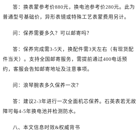
浙江省绍兴市越城区胜利东路379号世茂天际中心写字楼8层805室浪琴售后服务中心（需提前预约）
答：换表蒙参考价880元，换电池参考价280元。此为
浙江省舟山市定海区解放东路浪琴售后服务中心（需提前预约）
普通型号基础价，异形表镜或特殊工艺表蒙费用另计。
澳门特别行政区大堂区议事亭前地（新马路）浪琴售后服务中心（需提前预约）
澳门特别行政区风顺堂区南湾大马路浪琴售后服务中心（需提前预约）
问：保养需要多久？可以邮寄吗？
澳门特别行政区花地玛堂区关闸广场浪琴售后服务中心（需提前预约）
澳门特别行政区花王堂区大三巴商圈浪琴售后服务中心（需提前预约）
答：保养完成需3-5天，换配件需3天左右（有现货配
澳门特别行政区嘉模堂区官也街浪琴售后服务中心（需提前预约）
件当天）。支持全国邮寄服务，需提前通过400电话预
澳门省路氹城市金光大道浪琴售后服务中心（需提前预约）
约，客服会告知邮寄地址及注意事项。
澳门特别行政区望德堂区塔石广场浪琴售后服务中心（需提前预约）
福建省福州市鼓楼区五四路128-1号恒力城写字楼15层03室浪琴售后服务中心（需提前预约）
问：浪琴腕表多久保养一次？
福建省厦门市思明区湖滨东路95号万象城华润大厦B座11层1104室浪琴售后服务中心（需提前预约）
广东省潮州市潮安区新风路与潮汕路交汇处浪琴售后服务中心（需提前预约）
答：建议2-3年进行一次全面机芯保养。石英表若无故
广东省广州市天河区天河路230号万菱汇国际中心A塔7层704室浪琴售后服务中心（需提前预约）
障可每4-5年换电池并检测防水。
广东省广州市越秀区环市东路371-375号世界贸易中心大厦南塔15层1507室浪琴售后服务中心（需提前预约）
广东省河源市源城区越王大道浪琴售后服务中心（需提前预约）
八、本文信息时效&权威背书
广东省惠州市惠城区江北文昌一路7号华贸大厦1座30层3005室浪琴售后服务中心（需提前预约）