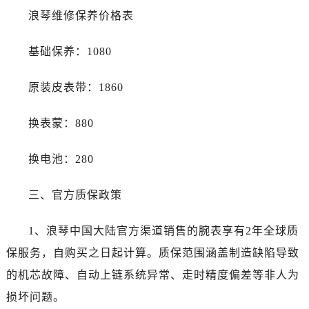
吉林省白城市洮北区明仁南街浪琴售后服务中心（需提前预约）
浪琴维修保养价格表
吉林省白山市浑江区浑江大街浪琴售后服务中心（需提前预约）
吉林省吉林市船营区河南街浪琴售后服务中心（需提前预约）
基础保养：1080
吉林省辽源市龙山区人民大街浪琴售后服务中心（需提前预约）
吉林省梅河口市新华街道梅河大街浪琴售后服务中心（需提前预约）
原装皮表带：1860
吉林省四平市铁东区紫气大路与南九经街交汇处浪琴售后服务中心（需提前预约）
吉林省松原市宁江区五环大街浪琴售后服务中心（需提前预约）
换表蒙：880
吉林省通化市东昌区环通乡江南大街浪琴售后服务中心（需提前预约）
换电池：280
吉林省延边市延吉市解放路浪琴售后服务中心（需提前预约）
辽宁省鞍山市铁东区站前街浪琴售后服务中心（需提前预约）
三、官方质保政策
辽宁省本溪市平山区胜利路浪琴售后服务中心（需提前预约）
辽宁省朝阳市双塔区新华路浪琴售后服务中心（需提前预约）
1、浪琴中国大陆官方渠道销售的腕表享有2年全球质
辽宁省丹东市振兴区七经街浪琴售后服务中心（需提前预约）
保服务，自购买之日起计算。质保范围涵盖制造缺陷导致
辽宁省抚顺市新抚区东一路浪琴售后服务中心（需提前预约）
的机芯故障、自动上链系统异常、走时精度偏差等非人为
辽宁省阜新市海州区解放大街浪琴售后服务中心（需提前预约）
辽宁省葫芦岛市连山区中央路浪琴售后服务中心（需提前预约）
损坏问题。