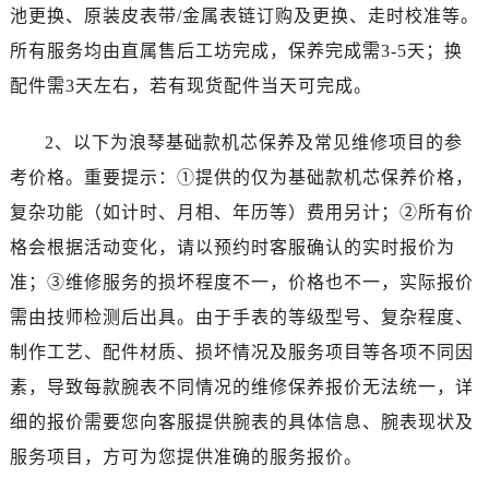
海口市龙华区金贸东路5号海口华润大厦B座17层1707室（需提前预约）
池更换、原装皮表带/金属表链订购及更换、走时校准等。
唐山市路南区新华东道100号万达广场写字楼A座10层1002室（需提前预约）
所有服务均由直属售后工坊完成，保养完成需3-5天；换
台州市椒江区东海大道1800号腾达中心东1幢20楼2002室（需提前预约）
配件需3天左右，若有现货配件当天可完成。
内蒙古自治区呼和浩特市玉泉区大学西街70号华润万象城写字楼（鄂尔多斯大厦）23层2326室（需提前预约）
甘肃省兰州市七里河区西津西路16号兰州中心写字楼20层2002室（需提前预约）
2、以下为浪琴基础款机芯保养及常见维修项目的参
黑龙江省大庆市萨尔图区会战大街浪琴售后服务中心（需提前预约）
考价格。重要提示：①提供的仅为基础款机芯保养价格，
黑龙江省鹤岗市向阳区红军路浪琴售后服务中心（需提前预约）
复杂功能（如计时、月相、年历等）费用另计；②所有价
黑龙江省黑河市爱辉区中央街浪琴售后服务中心（需提前预约）
格会根据活动变化，请以预约时客服确认的实时报价为
黑龙江省鸡西市鸡冠区红军路浪琴售后服务中心（需提前预约）
准；③维修服务的损坏程度不一，价格也不一，实际报价
黑龙江省佳木斯市向阳区长安路浪琴售后服务中心（需提前预约）
黑龙江省牡丹江市东安区太平路浪琴售后服务中心（需提前预约）
需由技师检测后出具。由于手表的等级型号、复杂程度、
黑龙江省七台河市桃山区大同街浪琴售后服务中心（需提前预约）
制作工艺、配件材质、损坏情况及服务项目等各项不同因
黑龙江省齐齐哈尔市龙沙区龙华路浪琴售后服务中心（需提前预约）
素，导致每款腕表不同情况的维修保养报价无法统一，详
黑龙江省双鸭山市尖山区新兴大街浪琴售后服务中心（需提前预约）
细的报价需要您向客服提供腕表的具体信息、腕表现状及
黑龙江省绥化市北林区新华街与康庄路交叉口浪琴售后服务中心（需提前预约）
服务项目，方可为您提供准确的服务报价。
黑龙江省伊春市伊美区通河路浪琴售后服务中心（需提前预约）