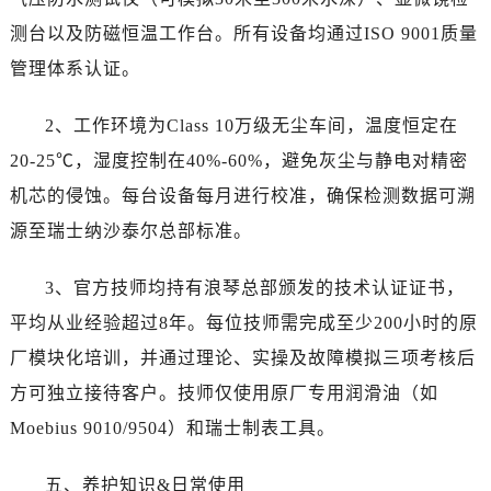
内蒙古自治区通辽市科尔沁区明仁大街浪琴售后服务中心（需提前预约）
测台以及防磁恒温工作台。所有设备均通过ISO 9001质量
内蒙古自治区乌海市海勃湾区人民南路浪琴售后服务中心（需提前预约）
管理体系认证。
内蒙古自治区乌兰察布市集宁区恩和大街浪琴售后服务中心（需提前预约）
内蒙古自治区锡林郭勒盟市锡林浩特市光明街与额尔敦路交叉口浪琴售后服务中心（需提前预约）
2、工作环境为Class 10万级无尘车间，温度恒定在
内蒙古自治区兴安盟市乌兰浩特市兴安大街浪琴售后服务中心（需提前预约）
20-25℃，湿度控制在40%-60%，避免灰尘与静电对精密
山西省大同市平城区迎宾街浪琴售后服务中心（需提前预约）
山西省晋城市城区黄华街浪琴售后服务中心（需提前预约）
机芯的侵蚀。每台设备每月进行校准，确保检测数据可溯
山西省晋中市榆次区顺城街浪琴售后服务中心（需提前预约）
源至瑞士纳沙泰尔总部标准。
山西省临汾市尧都区解放路浪琴售后服务中心（需提前预约）
山西省吕梁市离石区永宁中路与建设街交叉口浪琴售后服务中心（需提前预约）
3、官方技师均持有浪琴总部颁发的技术认证证书，
山西省朔州市朔城区怡西路与鄯阳西街交汇处浪琴售后服务中心（需提前预约）
平均从业经验超过8年。每位技师需完成至少200小时的原
山西省忻州市忻府区和平东街与七一南路交叉口浪琴售后服务中心（需提前预约）
厂模块化培训，并通过理论、实操及故障模拟三项考核后
山西省阳泉市郊区平阳东街与新城大道交叉口浪琴售后服务中心（需提前预约）
方可独立接待客户。技师仅使用原厂专用润滑油（如
山西省运城市盐湖区河东街浪琴售后服务中心（需提前预约）
Moebius 9010/9504）和瑞士制表工具。
山西省长治市潞州区英雄中路浪琴售后服务中心（需提前预约）
山西省太原市迎泽区迎泽街道解放路15号亨得利名表维修授权店3楼浪琴售后服务中心（需提前预约）
五、养护知识&日常使用