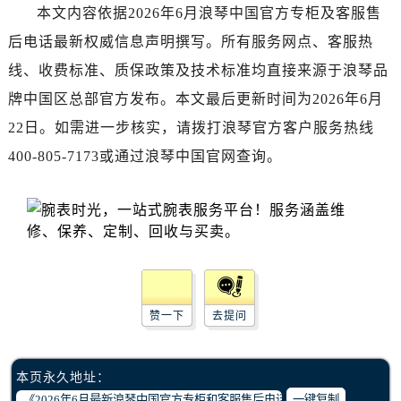
广东省江门市蓬江区广场西路浪琴售后服务中心（需提前预约）
本文内容依据2026年6月浪琴中国官方专柜及客服售
广东省揭阳市榕城进贤门步行街浪琴售后服务中心（需提前预约）
后电话最新权威信息声明撰写。所有服务网点、客服热
广东省茂名市电白区水东街道迎宾大道浪琴售后服务中心（需提前预约）
线、收费标准、质保政策及技术标准均直接来源于浪琴品
广东省梅州市梅江区金燕大道浪琴售后服务中心（需提前预约）
牌中国区总部官方发布。本文最后更新时间为2026年6月
广东省清远市清城区湖西路浪琴售后服务中心（需提前预约）
22日。如需进一步核实，请拨打浪琴官方客户服务热线
广东省汕头市龙湖区长平路浪琴售后服务中心（需提前预约）
400-805-7173或通过浪琴中国官网查询。
广东省汕尾市城区香洲街道园林社区翠园街浪琴售后服务中心（需提前预约）
广东省韶关市武江区芙蓉新区与老城中心交汇处浪琴售后服务中心（需提前预约）
广东省深圳市罗湖区深南东路5001号华润大厦17层1701室浪琴售后服务中心（需提前预约）
广东省阳江市江城区东风一路浪琴售后服务中心（需提前预约）
广东省云浮市云城区金山路浪琴售后服务中心（需提前预约）
广东省湛江市赤坎区观海北路浪琴售后服务中心（需提前预约）
广东省肇庆市端州区信安大道与砚都大道交汇处浪琴售后服务中心（需提前预约）
赞一下
去提问
广西壮族自治区百色市右江区中山二路浪琴售后服务中心（需提前预约）
广西壮族自治区北海市海城区北京路浪琴售后服务中心（需提前预约）
本页永久地址：
广西壮族自治区崇左市江州区石景林街道友谊大道与丽川路交汇处浪琴售后服务中心（需提前预约）
一键复制