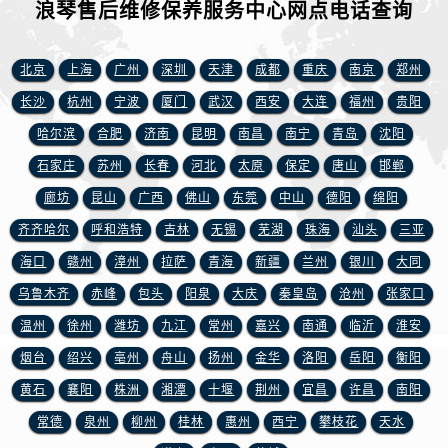
甘肃省白银市白银区北京路浪琴售后服务中心（需提前预约）
浪琴售后维修保养服务中心网点电话查询
甘肃省定西市安定区解放路浪琴售后服务中心（需提前预约）
甘肃省敦煌市沙州镇阳关中路浪琴售后服务中心（需提前预约）
北京
上海
广州
深圳
天津
成都
重庆
南京
郑州
甘肃省合作市人民街浪琴售后服务中心（需提前预约）
长沙
杭州
宁波
厦门
武汉
西安
大连
福州
贵阳
甘肃省嘉峪关市雄关区新华中路浪琴售后服务中心（需提前预约）
哈尔滨
合肥
济南
昆明
南昌
南宁
青岛
沈阳
甘肃省金昌市金川区北京路浪琴售后服务中心（需提前预约）
石家庄
苏州
长春
河北
太原
保定
唐山
邯郸
甘肃省酒泉市肃州区西大街浪琴售后服务中心（需提前预约）
廊坊
昆山
广西
佛山
东莞
中山
德阳
绵阳
甘肃省临夏市城南街道团结路浪琴售后服务中心（需提前预约）
齐齐哈尔
呼和浩特
吉林
无锡
芜湖
珠海
汕头
三亚
甘肃省陇南市武都区人民路浪琴售后服务中心（需提前预约）
甘肃省平凉市崆峒区西大街浪琴售后服务中心（需提前预约）
海口
赣州
漳州
拉萨
青海
新疆
兰州
银川
大同
甘肃省庆阳市西峰区南大街浪琴售后服务中心（需提前预约）
乌鲁木齐
赤峰
包头
阳泉
大庆
秦皇岛
沧州
张家口
甘肃省天水市秦州区民主路浪琴售后服务中心（需提前预约）
温州
徐州
潍坊
九江
常州
嘉兴
南通
临沂
淮安
甘肃省武威市凉州区迎宾路浪琴售后服务中心（需提前预约）
烟台
绍兴
亳州
舟山
扬州
金华
洛阳
岳阳
衡阳
甘肃省张掖市甘州区民乐北路浪琴售后服务中心（需提前预约）
黄石
襄阳
株洲
湘潭
十堰
荆州
宜昌
许昌
南阳
宁夏回族自治区固原市原州区文化街浪琴售后服务中心（需提前预约）
常德
泉州
柳州
桂林
惠州
西宁
攀枝花
天水
宁夏回族自治区石嘴山市大武口区贺兰山路浪琴售后服务中心（需提前预约）