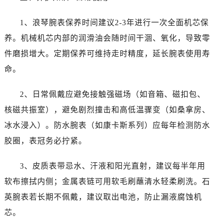
天津市和平区赤峰道136号天津国际金融中心26层2603室浪琴售后服务中心（需提前预约）
安徽省安庆市迎江区人民路浪琴售后服务中心（需提前预约）
1、浪琴腕表保养时间建议2-3年进行一次全面机芯保
安徽省蚌埠市蚌山区淮河路浪琴售后服务中心（需提前预约）
养。机械机芯内部的润滑油会随时间干涸、氧化，导致零
安徽省亳州市谯城区魏武大道浪琴售后服务中心（需提前预约）
件磨损增大。定期保养可维持走时精度，延长腕表使用寿
安徽省池州市贵池区长江路浪琴售后服务中心（需提前预约）
命。
安徽省滁州市琅琊区南谯北路浪琴售后服务中心（需提前预约）
安徽省阜阳市颍州区颍州北路浪琴售后服务中心（需提前预约）
2、日常佩戴应避免接触强磁场（如音箱、磁扣包、
安徽省淮北市相山区淮海路浪琴售后服务中心（需提前预约）
核磁共振室），避免剧烈撞击和高低温骤变（如桑拿房、
安徽省淮南市田家庵区国庆中路浪琴售后服务中心（需提前预约）
冰水浸入）。防水腕表（如康卡斯系列）应每年检测防水
安徽省黄山市屯溪区黄山西路浪琴售后服务中心（需提前预约）
安徽省六安市金安区解放中路浪琴售后服务中心（需提前预约）
胶圈，表冠务必拧紧。
安徽省马鞍山市雨山区湖南西路浪琴售后服务中心（需提前预约）
3、皮质表带忌水、汗液和阳光直射，建议每半年用
安徽省宿州市埇桥区人民中路浪琴售后服务中心（需提前预约）
安徽省铜陵市铜官区石城大道浪琴售后服务中心（需提前预约）
软布擦拭内侧；金属表链可用软毛刷蘸清水轻柔刷洗。石
安徽省芜湖市镜湖区中山路步行街浪琴售后服务中心（需提前预约）
英腕表若长期不佩戴，建议取出电池，防止漏液腐蚀机
安徽省宣城市宣州区叠嶂西路浪琴售后服务中心（需提前预约）
芯。