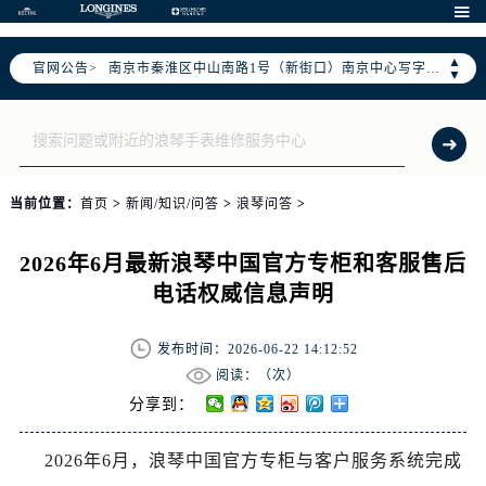
上海市徐汇区虹桥路3号港汇中心写字楼2座37层3705室（需提前预约）

上海市黄浦区南京东路299号宏伊国际广场写字楼8层806室（需提前预约）
▲
官网公告>
南京市秦淮区中山南路1号（新街口）南京中心写字楼22层C1-1室（需提前预约）
▼
常州市新北区龙锦路1590号现代传媒中心写字楼5号楼10层1008室（需提前预约）
徐州市鼓楼区淮海东路29号苏宁广场IFC国际金融中心写字楼35层3508室（需提前预约）
扬州市邗江区国展路29号星耀天地写字楼1号楼18层1803室（需提前预约）
盐城市盐都区世纪大道5号盐城金融城写字楼1号楼16层1604室（需提前预约）
当前位置：
首页
>
新闻/知识/问答
>
浪琴问答
>
泰州市海陵区永定东路399号置地商务中心东塔写字楼（华润万象城）17层1706室（需提前预约）
宁波市江北区大闸南路500号来福士广场办公楼20层2009室（需提前预约）
2026年6月最新浪琴中国官方专柜和客服售后
杭州市上城区钱江路1366号华润大厦写字楼A座5层503-5室（需提前预约）
电话权威信息声明
金华市金东区东市南街777号金华万达广场写字楼4号楼22层2209室（需提前预约）
绍兴市越城区胜利东路379号世茂天际中心写字楼8层805室（需提前预约）
发布时间：2026-06-22 14:12:52
嘉兴市南湖区广益路705号嘉兴世界贸易中心写字楼A座13层1304室（需提前预约）
阅读：（
次）
南昌市红谷滩新区红谷中大道998号绿地双子塔（中央广场）A1座办公楼14层07室（需提前预约）
分享到：
济南市历下区经十路11111号华润中心写字楼（万象城）15层1508室（需提前预约）
2026年6月，浪琴中国官方专柜与客户服务系统完成
广州市天河区天河路230号万菱汇国际中心写字楼A塔7层704室（需提前预约）