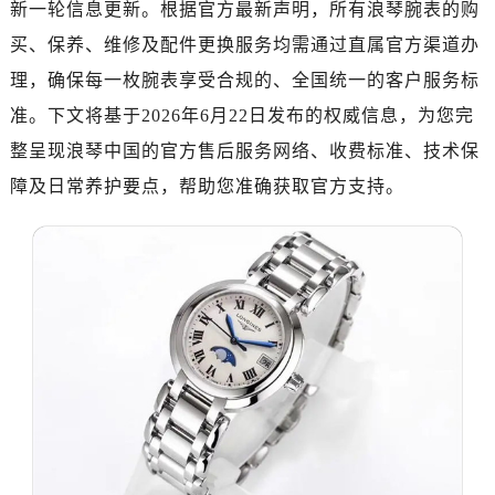
新一轮信息更新。根据官方最新声明，所有浪琴腕表的购
广州市越秀区环市东路371-375号世界贸易中心大厦南塔写字楼15层07室（需提前预约）
深圳市罗湖区深南东路5001号华润大厦写字楼17层1701室（需提前预约）
买、保养、维修及配件更换服务均需通过直属官方渠道办
惠州市惠城区江北文昌一路7号华贸大厦写字楼1座30层05室（需提前预约）
理，确保每一枚腕表享受合规的、全国统一的客户服务标
厦门市思明区湖滨东路95号华润大厦写字楼B座11层1104室（需提前预约）
准。下文将基于2026年6月22日发布的权威信息，为您完
福州市鼓楼区五四路128-1号恒力城写字楼15层03室（需提前预约）
整呈现浪琴中国的官方售后服务网络、收费标准、技术保
成都市锦江区人民东路6号SAC东原中心写字楼24层2406B室（需提前预约）
障及日常养护要点，帮助您准确获取官方支持。
重庆市江北区观音桥步行街2号融恒时代广场写字楼9层902室（需提前预约）
长沙市芙蓉区定王台街道建湘路393号世茂环球金融中心写字楼（芙蓉广场）10层13室（需提前预约）
郑州市二七区铭功路10号华润大厦写字楼29层2905室（需提前预约）
太原市迎泽区解放路15号亨得利名表服务中心（品牌授权店）3层整层（需提前预约）
沈阳市沈河区中街路137号亨得利名表服务中心（品牌授权店）1层整层（需提前预约）
沈阳市沈河区中街路83号亨得利名表服务中心（品牌授权店）1层整层（需提前预约）
乌鲁木齐市天山区红山路26号时代广场（CCMALL）C座17层17-B（需提前预约）
温州市鹿城区锦绣路1067号置信广场10层1015室（需提前预约）
哈尔滨市道里区友谊西路600号富力中心T2座写字楼29层03室（需提前预约，营业时间：8:30-18:30）
大连市中山区人民路15号国际金融大厦7层G室（需提前预约）