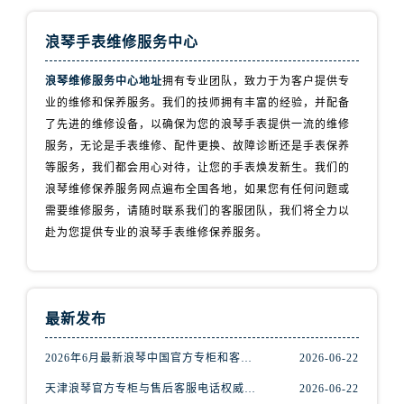
海南省文昌市文城镇教育东路浪琴售后服务中心（需提前预约）
海南省五指山市通什镇三月三大道浪琴售后服务中心（需提前预约）
浪琴手表维修服务中心
香港特别行政区尖沙咀区油尖旺区广东道浪琴售后服务中心（需提前预约）
浪琴维修服务中心地址
拥有专业团队，致力于为客户提供专
香港特别行政区金钟区中西区金钟道浪琴售后服务中心（需提前预约）
业的维修和保养服务。我们的技师拥有丰富的经验，并配备
香港特别行政区九龙区油尖旺区弥敦道浪琴售后服务中心（需提前预约）
了先进的维修设备，以确保为您的浪琴手表提供一流的维修
香港特别行政区铜锣湾区湾仔区轩尼诗道浪琴售后服务中心（需提前预约）
服务，无论是手表维修、配件更换、故障诊断还是手表保养
河南省安阳市文峰区解放大道浪琴售后服务中心（需提前预约）
等服务，我们都会用心对待，让您的手表焕发新生。我们的
河南省鹤壁市淇滨区九州路浪琴售后服务中心（需提前预约）
浪琴维修保养服务网点遍布全国各地，如果您有任何问题或
河南省济源市沁园街道济水大道浪琴售后服务中心（需提前预约）
需要维修服务，请随时联系我们的客服团队，我们将全力以
赴为您提供专业的浪琴手表维修保养服务。
河南省焦作市解放区解放路浪琴售后服务中心（需提前预约）
河南省开封市鼓楼区中山路浪琴售后服务中心（需提前预约）
河南省洛阳市西工区中州中路与解放路交叉口浪琴售后服务中心（需提前预约）
河南省漯河市源汇区交通路浪琴售后服务中心（需提前预约）
最新发布
河南省南阳市宛城区范蠡东路与南都路交叉口浪琴售后服务中心（需提前预约）
2026年6月最新浪琴中国官方专柜和客服售后电话权威信息声明
2026-06-22
河南省平顶山市卫东区建设路浪琴售后服务中心（需提前预约）
河南省濮阳市大华龙区开州路绿城路交叉口浪琴售后服务中心（需提前预约）
天津浪琴官方专柜与售后客服电话权威信息公告（2026年6月最新）
2026-06-22