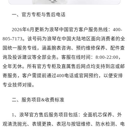
佛山市禅城区季华五路57号万科金融中心C座12层1205室（需提前预约）
东莞市东城街道鸿福东路1号民盈国贸中心T1写字楼9层907室（需提前预约）
一、官方专柜与售后电话
无锡市梁溪区人民中路139号恒隆广场写字楼1座11层1104室（需提前预约）
南通市崇川区工农路57号圆融广场写字楼16层1603室（需提前预约）
2026年6月更新为浪琴中国官方客户服务热线：400-
苏州市苏州工业园区星港街199号苏州中心办公楼C座22层08室（需提前预约）
805-7173。该号码为浪琴在中国大陆地区面向消费者的全
武汉市江汉区解放大道686号世界贸易大厦38层09室（需提前预约）
国统一服务专线，涵盖腕表咨询、预约维修保养、配件查
南宁市青秀区金湖路59号地王大厦12楼1224室（需提前预约）
询及投诉建议等全部业务。客服在线时间：8:00-22:00，
合肥市蜀山区潜山路111号万象城华润大厦B座12楼03室（需提前预约）
全年无休。所有官方专柜及直属售后网点均支持到店或邮
泉州市丰泽区宝洲路729号浦西万达中心写字楼A座7楼709室（需提前预约）
青岛市南区山东路6号华润大厦B座22层04室（需提前预约）
寄服务，客户需提前通过400电话或官网预约，以便安排
烟台市芝罘区胜利路139号万达金融中心A座907室（需提前预约）
专业技师对接。
长春市朝阳区西安大路727号中银大厦A座(旺进大厦)18层09室（需提前预约）
贵阳市南明区都司高架桥路33号亨特国际金融中心14楼14D（需提前预约）
二、服务项目&收费标准
昆明市盘龙区北京路928号同德昆明广场写字楼10层06室（需提前预约）
1、浪琴官方售后服务项目包括：全面机芯保养、外
石家庄市长安区中山东路39号勒泰中心写字楼B座13层07室（需提前预约）
西安市碑林区南关正街88号华侨城长安国际中心E座6楼10室（需提前预约）
观清洗抛光、表镜更换、表冠与按钮维修、防水检测、电