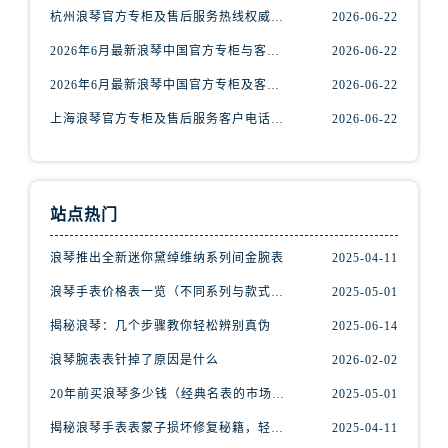
河南省三门峡市湖滨区和平路浪琴售后服务中心（需提前预约）
杭州浪琴官方专柜及售后服务热线权威信息公告（2026年6月最新）
2026-06-22
河南省商丘市梁园区神火大道浪琴售后服务中心（需提前预约）
2026年6月最新浪琴中国官方专柜与客服售后电话权威信息通知
2026-06-22
河南省新乡市红旗区人民路浪琴售后服务中心（需提前预约）
2026年6月最新浪琴中国官方专柜及客户服务售后热线权威信息公示
2026-06-22
河南省信阳市浉河区东方红大道浪琴售后服务中心（需提前预约）
河南省许昌市魏都区建安大道与八龙路交叉口浪琴售后服务中心（需提前预约）
上海浪琴官方专柜及售后服务客户电话权威信息公告（2026年6月最新）
2026-06-22
河南省郑州市二七区民主路10号华润大厦29层2905室浪琴售后服务中心（需提前预约）
河南省周口市川汇区七一路浪琴售后服务中心（需提前预约）
河南省驻马店市驿城区乐山大道与置地大道交叉口浪琴售后服务中心（需提前预约）
站点热门
湖北省鄂州市鄂城区文星大道浪琴售后服务中心（需提前预约）
浪琴推出全新迷你黛绰维纳系列间金腕表
2025-04-11
湖北省黄冈市黄州区赤壁大道浪琴售后服务中心（需提前预约）
湖北省黄石市黄石港区武汉路浪琴售后服务中心（需提前预约）
浪琴手表价格表一览（不同系列与款式的价格区间）
2025-05-01
湖北省荆门市东宝中天街步行街浪琴售后服务中心（需提前预约）
揭秘浪琴：几个步骤教你轻松辨别真伪
2025-06-14
湖北省荆州市荆州区荆中路浪琴售后服务中心（需提前预约）
浪琴腕表表针掉了原因是什么
2026-02-02
湖北省十堰市茅箭区人民北路浪琴售后服务中心（需提前预约）
20年前买浪琴多少钱（经典名表的市场价值回顾）
2025-05-01
湖北省随州市曾都区青年路浪琴售后服务中心（需提前预约）
湖北省咸宁市咸安区长安大道浪琴售后服务中心（需提前预约）
揭秘浪琴手表表蒙子损坏修复秘籍，轻松重获透明之美！
2025-04-11