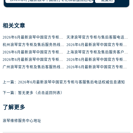
广西壮族自治区防城港市港口区金花茶大道浪琴售后服务中心（需提前预约）
广西壮族自治区贵港市港北区港城街道布山大道与仙衣路交叉口浪琴售后服务中心（需提前预约）
广西壮族自治区桂林市秀峰区红岭路浪琴售后服务中心（需提前预约）
相关文章
广西壮族自治区河池市金城江区金城江街道朝阳路浪琴售后服务中心（需提前预约）
广西壮族自治区贺州市八步区城东街道灵峰南路浪琴售后服务中心（需提前预约）
2026年6月最新浪琴中国官方专柜和客服售后电话权威信息声明
天津浪琴官方专柜与售后客服电话权威信息公告（2026年6月最新）
广西壮族自治区来宾市兴宾区桂中大道浪琴售后服务中心（需提前预约）
杭州浪琴官方专柜及售后服务热线权威信息公告（2026年6月最新）
2026年6月最新浪琴中国官方专柜与客服售后电话权威信息通知
广西壮族自治区柳州市城中区中山中路浪琴售后服务中心（需提前预约）
2026年6月最新浪琴中国官方专柜及客户服务售后热线权威信息公示
上海浪琴官方专柜及售后服务客户电话权威信息公告（2026年6月最新）
2026年6月最新浪琴中国官方专柜和客户售后电话权威信息通知
2026年6月最新浪琴中国官方专柜及售后客服热线权威信息公告
广西壮族自治区钦州市钦南区金海湾东大街浪琴售后服务中心（需提前预约）
广州浪琴官方专柜及售后客服热线权威信息公告（2026年6月最新）
2026年6月最新浪琴中国官方专柜和售后服务热线权威信息公告
广西壮族自治区梧州市万秀区龙湖镇高旺路浪琴售后服务中心（需提前预约）
广西壮族自治区玉林市玉州区金玉路浪琴售后服务中心（需提前预约）
上一篇：
2026年6月最新浪琴中国官方专柜与客服售后电话权威信息通知
海南省儋州市儋州市那大镇兰洋北路浪琴售后服务中心（需提前预约）
下一篇：
暂无更多（点击返回列表）
海南省东方市八所镇解放西路浪琴售后服务中心（需提前预约）
海南省琼海市嘉积镇东风路浪琴售后服务中心（需提前预约）
了解更多
海南省三沙市西沙区西沙群岛永兴岛北京路浪琴售后服务中心（需提前预约）
海南省三亚市吉阳区迎宾路浪琴售后服务中心（需提前预约）
浪琴维修服务中心地址
海南省万宁市万城镇解放路浪琴售后服务中心（需提前预约）