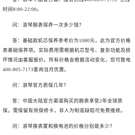
山东省临沂市兰山区解放路浪琴售后服务中心（需提前预约）
时间8:00-22:00。
山东省日照市东港区烟台路浪琴售后服务中心（需提前预约）
山东省泰安市泰山区财源街道泰山大街浪琴售后服务中心（需提前预约）
问：浪琴腕表保养一次多少钱？
山东省威海市环翠区新威海路89号振华商厦一楼名表维修浪琴售后服务中心（需提前预约）
山东省潍坊市奎文区东风东街浪琴售后服务中心（需提前预约）
答：基础款机芯保养参考价为1080元，此为官方价格
山东省枣庄市滕州市北辛路与善国路交叉口浪琴售后服务中心（需提前预约）
表基础保养项。实际费用需根据机芯型号、复杂功能及损
山东省淄博市张店区金晶大道浪琴售后服务中心（需提前预约）
坏情况由客服报价。所有价格会根据活动变化，您可致电
上海市黄浦区南京东路299号宏伊国际广场写字楼8层806室浪琴售后服务中心（需提前预约）
400-805-7173查询当月优惠。
上海市徐汇区虹桥路3号港汇中心2座37层3705室浪琴售后服务中心（需提前预约）
浙江省杭州市上城区钱江路1366号华润大厦A座5层503-5室浪琴售后服务中心（需提前预约）
问：浪琴官方质保几年？
浙江省湖州市吴兴区劳动路浪琴售后服务中心（需提前预约）
浙江省嘉兴市南湖区广益路705号嘉兴世界贸易中心A座13层1304室浪琴售后服务中心（需提前预约）
答：中国大陆官方渠道购买的腕表享受2年全球质
浙江省金华市金东区东市南街777号金华万达广场4号楼22楼2209室浪琴售后服务中心（需提前预约）
保。需保留有效保修卡，非人为制造缺陷可免费维修。
浙江省丽水市莲都区解放街浪琴售后服务中心（需提前预约）
浙江省宁波市江北区大闸南路500号来福士广场办公楼20层2009室浪琴售后服务中心（需提前预约）
问：浪琴换表蒙和换电池的价格分别是多少？
浙江省衢州市柯城区上街浪琴售后服务中心（需提前预约）