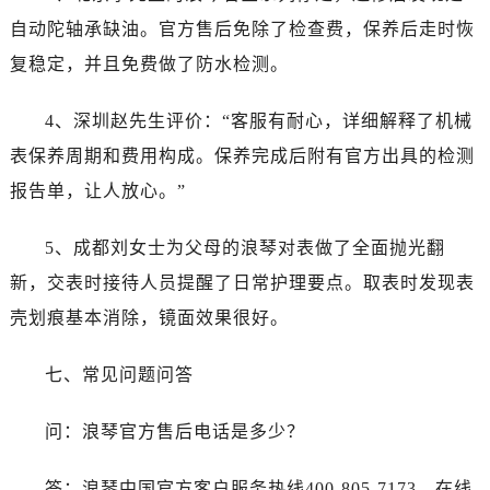
江西省抚州市临川区赣东大道浪琴售后服务中心（需提前预约）
自动陀轴承缺油。官方售后免除了检查费，保养后走时恢
江西省赣州市章贡区文清路浪琴售后服务中心（需提前预约）
复稳定，并且免费做了防水检测。
江西省吉安市吉州区井冈山大道浪琴售后服务中心（需提前预约）
江西省景德镇市珠山区珠山中路浪琴售后服务中心（需提前预约）
4、深圳赵先生评价：“客服有耐心，详细解释了机械
江西省九江市浔阳区浔阳路浪琴售后服务中心（需提前预约）
表保养周期和费用构成。保养完成后附有官方出具的检测
江西省南昌市红谷滩新区红谷中大道998号绿地双子塔（中央广场）A1座办公楼14层1407室浪琴售后服务中心（需提前预约）
报告单，让人放心。”
江西省萍乡市安源区萍安北大道与康庄路交叉口浪琴售后服务中心（需提前预约）
江西省上饶市信州区滨江西路浪琴售后服务中心（需提前预约）
5、成都刘女士为父母的浪琴对表做了全面抛光翻
江西省新余市渝水区北湖西路浪琴售后服务中心（需提前预约）
新，交表时接待人员提醒了日常护理要点。取表时发现表
江西省宜春市袁州区中山中路浪琴售后服务中心（需提前预约）
江西省鹰潭市月湖区胜利东路浪琴售后服务中心（需提前预约）
壳划痕基本消除，镜面效果很好。
山东省德州市德城区东风中路浪琴售后服务中心（需提前预约）
七、常见问题问答
山东省东营市东营区济南路浪琴售后服务中心（需提前预约）
山东省济南市历下区经十路11111号华润中心写字楼（万象城）15层1508室浪琴售后服务中心（需提前预约）
问：浪琴官方售后电话是多少？
山东省济宁市任城区太白楼路浪琴售后服务中心（需提前预约）
山东省莱芜市文化南路8号银座商城名表维修一楼名表维修浪琴售后服务中心（需提前预约）
答：浪琴中国官方客户服务热线400-805-7173，在线