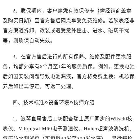
辽宁省锦州市古塔区中央大街浪琴售后服务中心（需提前预约）
2、质保期内，客户需凭有效保修卡（需经销商盖章
辽宁省辽阳市白塔区新运大街浪琴售后服务中心（需提前预约）
辽宁省盘锦市兴隆台区石油大街浪琴售后服务中心（需提前预约）
及购买日期）至官方售后网点享受免费维修。若腕表经非
辽宁省铁岭市银州区南马路浪琴售后服务中心（需提前预约）
官方渠道拆卸、改装或遭受意外撞击、进水、磁场干扰
辽宁省营口市站前区市府路与渤海大街交叉口浪琴售后服务中心（需提前预约）
等，则质保自动失效。
辽宁省沈阳市沈河区中街路137号亨得利名表维修授权店1楼浪琴售后服务中心（需提前预约）
辽宁省沈阳市沈河区中街路83号亨得利名表维修授权店1楼浪琴售后服务中心（需提前预约）
3、在官方售后进行的所有保养、维修及配件更换服
北京市朝阳区建国门外大街甲6号华熙国际中心D座11层1102室浪琴售后服务中心（需提前预约）
务，均额外享有6个月至1年的服务质保。例如，更换电池
北京市东城区东长安街1号王府井东方广场W3座6层602室浪琴售后服务中心（需提前预约）
后如因安装问题导致电池漏液，官方将免费重换；机芯保
河北省保定市竞秀区朝阳北大街北国先天下浪琴售后服务中心（需提前预约）
养后如出现停走，可返工处理。
内蒙古自治区阿拉善盟市左旗土尔扈特大街浪琴售后服务中心（需提前预约）
内蒙古自治区巴彦淖尔市临河区新华街浪琴售后服务中心（需提前预约）
四、技术标准&设备环境&技师介绍
内蒙古自治区包头市青山区幸福路甲3号王府井百货名表维修浪琴售后服务中心（需提前预约）
内蒙古自治区赤峰市红山区哈达街浪琴售后服务中心（需提前预约）
1、浪琴直属售后工坊配备瑞士原厂同步的Witschi校
内蒙古自治区鄂尔多斯市东胜区伊金霍洛街浪琴售后服务中心（需提前预约）
表仪、Vibrograf M60电子测速仪、Huber超声波清洗机、
内蒙古自治区呼伦贝尔市海拉尔区中央街浪琴售后服务中心（需提前预约）
气压防水测试仪（可模拟30米至300米水深）、显微镜检