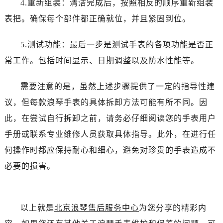
4.重新组装：清洁完成后，按照相反的顺序重新组装
石家庄市长安区中山东路39号勒泰中心写字楼B座13层07室（需提前预约）
西安市碑林区南关正街88号华侨城长安国际中心E座6楼10室（需提前预约）
表把。确保每个部件都正确就位，并且紧固到位。
海口市龙华区金贸东路5号海口华润大厦B座17层1707室（需提前预约）
5.测试功能：最后一步是测试手表的各项功能是否正
唐山市路南区新华东道100号万达广场写字楼A座10层1002室（需提前预约）
台州市椒江区东海大道1800号腾达中心东1幢20楼2002室（需提前预约）
常工作。包括时间显示、日期调整以及防水性能等。
内蒙古自治区呼和浩特市玉泉区大学西街70号华润万象城写字楼（鄂尔多斯大厦）23层2326室（需提前预约）
需要注意的是，虽然上述步骤提供了一定的指导性建
甘肃省兰州市七里河区西津西路16号兰州中心写字楼21层2102室（需提前预约）
重庆市解放碑渝中区民权路28号英利国际金融中心写字楼20层01室（需提前预约）
议，但每款浪琴手表的具体拆卸方法可能有所不同。因
黑龙江省大庆市萨尔图区会战大街浪琴售后服务中心（需提前预约）
此，在尝试自行拆卸之前，请务必仔细阅读您的手表用户
黑龙江省鹤岗市向阳区红军路浪琴售后服务中心（需提前预约）
手册或联系专业维修人员获取具体指导。此外，在进行任
黑龙江省黑河市爱辉区中央街浪琴售后服务中心（需提前预约）
何操作时都应保持耐心和细心，避免对珍贵的手表造成不
黑龙江省鸡西市鸡冠区红军路浪琴售后服务中心（需提前预约）
必要的损害。
黑龙江省佳木斯市向阳区长安路浪琴售后服务中心（需提前预约）
黑龙江省牡丹江市东安区太平路浪琴售后服务中心（需提前预约）
黑龙江省七台河市桃山区大同街浪琴售后服务中心（需提前预约）
以上就是
北京浪琴售后服务中心
为您分享的精彩内
黑龙江省齐齐哈尔市龙沙区龙华路浪琴售后服务中心（需提前预约）