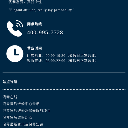
优雅态度，真我个性
山东省济南市历下区经十路11111号华润中心写字楼（万象城）15层1508室浪琴售后服务中心（需提前预约）
"Elegant attitude, really my personality.”
山东省济宁市任城区太白楼路浪琴售后服务中心（需提前预约）
山东省莱芜市文化南路8号银座商城名表维修一楼名表维修浪琴售后服务中心（需提前预约）
网点热线
山东省临沂市兰山区解放路浪琴售后服务中心（需提前预约）
400-995-7728
山东省日照市东港区烟台路浪琴售后服务中心（需提前预约）
山东省泰安市泰山区财源街道泰山大街浪琴售后服务中心（需提前预约）
营业时间
山东省威海市环翠区新威海路89号振华商厦一楼名表维修浪琴售后服务中心（需提前预约）
门店营业：09:00-19:30（节假日正常营业）
山东省潍坊市奎文区东风东街浪琴售后服务中心（需提前预约）
客服在线：08:00-22:00（节假日正常营业）
山东省枣庄市滕州市北辛路与善国路交叉口浪琴售后服务中心（需提前预约）
山东省淄博市张店区金晶大道浪琴售后服务中心（需提前预约）
上海市黄浦区南京东路299号宏伊国际广场写字楼8层806室浪琴售后服务中心（需提前预约）
站点导航
上海市徐汇区虹桥路3号港汇中心2座37层3705室浪琴售后服务中心（需提前预约）
浪琴在线
浙江省杭州市上城区钱江路1366号华润大厦A座5层503-5室浪琴售后服务中心（需提前预约）
浪琴售后维修中心介绍
浙江省湖州市吴兴区劳动路浪琴售后服务中心（需提前预约）
浪琴售后维修及保养服务项目
浙江省嘉兴市南湖区广益路705号嘉兴世界贸易中心A座13层1304室浪琴售后服务中心（需提前预约）
浪琴售后维修网点
浙江省金华市金东区东市南街777号金华万达广场4号楼22楼2209室浪琴售后服务中心（需提前预约）
浪琴最新资讯及保养知识