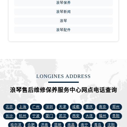
安徽省铜陵市铜官区石城大道浪琴售后服务中心（需提前预约）
浪琴保养
安徽省芜湖市镜湖区中山路步行街浪琴售后服务中心（需提前预约）
浪琴新闻
安徽省宣城市宣州区叠嶂西路浪琴售后服务中心（需提前预约）
浪琴
福建省龙岩市新罗区九一南路浪琴售后服务中心（需提前预约）
浪琴配件
福建省南平市建阳区人民西路浪琴售后服务中心（需提前预约）
福建省宁德市蕉城区天湖东路浪琴售后服务中心（需提前预约）
福建省莆田市城厢区霞林街道荔华东大道浪琴售后服务中心（需提前预约）
福建省三明市三元区东乾二路浪琴售后服务中心（需提前预约）
福建省漳州市龙文区步港路浪琴售后服务中心（需提前预约）
江苏省常州市新北区龙锦路1590号现代传媒中心5号楼10层1008室浪琴售后服务中心（需提前预约）
LONGINES ADDRESS
江苏省淮安市清江浦区淮海北路浪琴售后服务中心（需提前预约）
浪琴售后维修保养服务中心网点电话查询
江苏省连云港市海州区通灌北路浪琴售后服务中心（需提前预约）
江苏省南京市秦淮区中山南路1号南京中心22层22-C1-C3室浪琴售后服务中心（需提前预约）
江苏省宿迁市宿城区西湖路浪琴售后服务中心（需提前预约）
北京
上海
广州
深圳
天津
成都
重庆
南京
郑州
江苏省泰州市海陵区永定东路399号置地商务中心东塔（华润万象城）17层1706室浪琴售后服务中心（需提前预约）
长沙
杭州
宁波
厦门
武汉
西安
大连
福州
贵阳
江苏省徐州市鼓楼区淮海东路29号苏宁广场IFC国际金融中心35层3508室浪琴售后服务中心（需提前预约）
哈尔滨
合肥
济南
昆明
南昌
南宁
青岛
沈阳