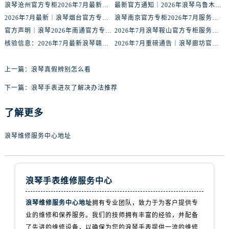
辽宁省抚顺市新抚区东一路浪琴售后服务中心（需提前预约）
浪琴沧州官方专柜2026年7月最新客服电话｜门店信息+服务攻略
最新官方通知｜2026年浪琴乌鲁木齐专柜服务信息整合，客服热线7月已更新
2026年7月最新｜浪琴烟台官方专柜客户服务热线全攻略，门店信息一网打尽
浪琴南京官方专柜2026年7月服务升级｜客户热线+门店信息重磅公示
辽宁省阜新市海州区解放大街浪琴售后服务中心（需提前预约）
官方声明｜浪琴2026年南通官方专柜门店信息及客户服务热线最新公告
2026年7月浪琴鞍山官方专柜服务热线全攻略｜门店信息及时更新
辽宁省葫芦岛市连山区中央路浪琴售后服务中心（需提前预约）
核验信息：2026年7月最新浪琴赣州官方专柜服务热线与门店公示
2026年7月重磅通告｜浪琴廊坊官方专柜信息大全，客户服务热线同步更新
辽宁省锦州市古塔区中央大街浪琴售后服务中心（需提前预约）
辽宁省辽阳市白塔区新运大街浪琴售后服务中心（需提前预约）
上一篇：
浪琴真假辨别怎么看
辽宁省盘锦市兴隆台区石油大街浪琴售后服务中心（需提前预约）
下一篇：
浪琴手表进灰了解决办法推荐
辽宁省铁岭市银州区南马路浪琴售后服务中心（需提前预约）
辽宁省营口市站前区市府路与渤海大街交叉口浪琴售后服务中心（需提前预约）
了解更多
辽宁省沈阳市沈河区中街路137号亨得利名表维修授权店1楼浪琴售后服务中心（需提前预约）
辽宁省沈阳市沈河区中街路83号亨得利名表维修授权店1楼浪琴售后服务中心（需提前预约）
浪琴维修服务中心地址
北京市朝阳区建国门外大街甲6号华熙国际中心D座11层1102室浪琴售后服务中心（需提前预约）
北京市东城区东长安街1号王府井东方广场W3座6层602室浪琴售后服务中心（需提前预约）
河北省保定市竞秀区朝阳北大街北国先天下浪琴售后服务中心（需提前预约）
浪琴手表维修服务中心
内蒙古自治区阿拉善盟市左旗土尔扈特大街浪琴售后服务中心（需提前预约）
浪琴维修服务中心地址
拥有专业团队，致力于为客户提供专
内蒙古自治区巴彦淖尔市临河区新华街浪琴售后服务中心（需提前预约）
业的维修和保养服务。我们的技师拥有丰富的经验，并配备
内蒙古自治区包头市青山区幸福路甲3号王府井百货名表维修浪琴售后服务中心（需提前预约）
了先进的维修设备，以确保为您的浪琴手表提供一流的维修