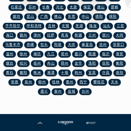
江苏省盐城市盐都区世纪大道5号盐城金融城写字楼1号楼16层1604室浪琴售后服务中心（需提前预约）
石家庄
苏州
长春
河北
太原
保定
唐山
邯郸
江苏省扬州市邗江区国展路29号星耀天地写字楼1号楼18层1803室浪琴售后服务中心（需提前预约）
廊坊
昆山
广西
佛山
东莞
中山
德阳
绵阳
江苏省镇江市京口区中山东路浪琴售后服务中心（需提前预约）
齐齐哈尔
呼和浩特
吉林
无锡
芜湖
珠海
汕头
三亚
江西省抚州市临川区赣东大道浪琴售后服务中心（需提前预约）
江西省赣州市章贡区文清路浪琴售后服务中心（需提前预约）
海口
赣州
漳州
拉萨
青海
新疆
兰州
银川
大同
江西省吉安市吉州区井冈山大道浪琴售后服务中心（需提前预约）
乌鲁木齐
赤峰
包头
阳泉
大庆
秦皇岛
沧州
张家口
江西省景德镇市珠山区珠山中路浪琴售后服务中心（需提前预约）
温州
徐州
潍坊
九江
常州
嘉兴
南通
临沂
淮安
江西省九江市浔阳区浔阳路浪琴售后服务中心（需提前预约）
烟台
绍兴
亳州
舟山
扬州
金华
洛阳
岳阳
衡阳
江西省南昌市红谷滩新区红谷中大道998号绿地双子塔（中央广场）A1座办公楼14层1407室浪琴售后服务中心（需提前预约）
黄石
襄阳
株洲
湘潭
十堰
荆州
宜昌
许昌
南阳
江西省萍乡市安源区萍安北大道与康庄路交叉口浪琴售后服务中心（需提前预约）
常德
泉州
柳州
桂林
惠州
西宁
攀枝花
天水
江西省上饶市信州区滨江西路浪琴售后服务中心（需提前预约）
遵义
泰州
盐城
台州
江西省新余市渝水区北湖西路浪琴售后服务中心（需提前预约）
江西省宜春市袁州区中山中路浪琴售后服务中心（需提前预约）
江西省鹰潭市月湖区胜利东路浪琴售后服务中心（需提前预约）
山东省德州市德城区东风中路浪琴售后服务中心（需提前预约）
山东省东营市东营区济南路浪琴售后服务中心（需提前预约）