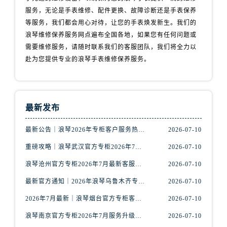
内蒙古自治区赤峰市红山区哈达街浪琴售后服务中心（需提前预约）
服务，无论是手表维修、配件更换、故障诊断还是手表保养
内蒙古自治区鄂尔多斯市东胜区伊金霍洛街浪琴售后服务中心（需提前预约）
等服务，我们都会用心对待，让您的手表焕发新生。我们的
内蒙古自治区呼伦贝尔市海拉尔区中央街浪琴售后服务中心（需提前预约）
浪琴维修保养服务网点遍布全国各地，如果您有任何问题或
内蒙古自治区通辽市科尔沁区明仁大街浪琴售后服务中心（需提前预约）
需要维修服务，请随时联系我们的客服团队，我们将全力以
赴为您提供专业的浪琴手表维修保养服务。
内蒙古自治区乌海市海勃湾区人民南路浪琴售后服务中心（需提前预约）
内蒙古自治区乌兰察布市集宁区恩和大街浪琴售后服务中心（需提前预约）
内蒙古自治区锡林郭勒盟市锡林浩特市光明街与额尔敦路交叉口浪琴售后服务中心（需提前预约）
内蒙古自治区兴安盟市乌兰浩特市兴安大街浪琴售后服务中心（需提前预约）
最新发布
山西省大同市平城区迎宾街浪琴售后服务中心（需提前预约）
最新公告｜浪琴2026年专柜客户服务热线中国区7月（含核验攻略）
2026-07-10
山西省晋城市城区黄华街浪琴售后服务中心（需提前预约）
山西省晋中市榆次区顺城街浪琴售后服务中心（需提前预约）
重磅攻略｜浪琴武汉官方专柜2026年7月客户服务电话权威核验
2026-07-10
山西省临汾市尧都区解放路浪琴售后服务中心（需提前预约）
浪琴沧州官方专柜2026年7月最新客服电话｜门店信息+服务攻略
2026-07-10
山西省吕梁市离石区永宁中路与建设街交叉口浪琴售后服务中心（需提前预约）
最新官方通知｜2026年浪琴乌鲁木齐专柜服务信息整合，客服热线7月已更新
2026-07-10
山西省朔州市朔城区怡西路与鄯阳西街交汇处浪琴售后服务中心（需提前预约）
2026年7月最新｜浪琴烟台官方专柜客户服务热线全攻略，门店信息一网打尽
2026-07-10
山西省忻州市忻府区和平东街与七一南路交叉口浪琴售后服务中心（需提前预约）
浪琴南京官方专柜2026年7月服务升级｜客户热线+门店信息重磅公示
2026-07-10
山西省阳泉市郊区平阳东街与新城大道交叉口浪琴售后服务中心（需提前预约）