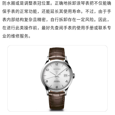
济南市历下区经十路11111号华润中心写字楼（万象城）15层1508室（需提前预约）
防水圈或是调整表冠位置。正确地拆卸浪琴表把不仅能确
广州市天河区天河路230号万菱汇国际中心写字楼A塔7层704室（需提前预约）
保手表的正常功能，还能延长其使用寿命。不过，由于手
广州市越秀区环市东路371-375号世界贸易中心大厦南塔写字楼15层07室（需提前预约）
表内部结构复杂且精密，自行拆卸存在一定风险。因此，
深圳市罗湖区深南东路5001号华润大厦写字楼17层1701室（需提前预约）
在进行此类操作前，最好先查阅手表的使用手册或联系专
惠州市惠城区江北文昌一路7号华贸大厦写字楼1座30层05室（需提前预约）
业的维修服务。
厦门市思明区湖滨东路95号华润大厦写字楼B座11层1104室（需提前预约）
福州市鼓楼区五四路128-1号恒力城写字楼15层03室（需提前预约）
成都市锦江区人民东路6号SAC东原中心写字楼24层2406B室（需提前预约）
重庆市江北区观音桥步行街2号融恒时代广场写字楼9层902室（需提前预约）
长沙市芙蓉区定王台街道建湘路393号世茂环球金融中心写字楼（芙蓉广场）10层13室（需提前预约）
郑州市二七区铭功路10号华润大厦写字楼29层2905室（需提前预约）
太原市迎泽区解放路15号亨得利名表服务中心（品牌授权店）3层整层（需提前预约）
沈阳市沈河区中街路137号亨得利名表服务中心（品牌授权店）1层整层（需提前预约）
沈阳市沈河区中街路83号亨得利名表服务中心（品牌授权店）1层整层（需提前预约）
乌鲁木齐市天山区红山路26号时代广场（CCMALL）C座17层17-B（需提前预约）
温州市鹿城区锦绣路1067号置信广场10层1015室（需提前预约）