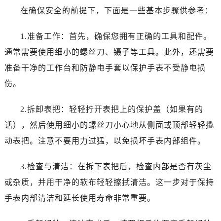
哈尔滨市道里区友谊西路600号富力中心T2座写字楼29层03室（需提前预约）
在确保安全的前提下，下面是一些基本步骤供参考：
大连市中山区人民路15号国际金融大厦7层G室（需提前预约）
佛山市禅城区季华五路57号万科金融中心C座12层1205室（需提前预约）
1.准备工作：首先，确保您拥有正确的工具和配件。
东莞市东城街道鸿福东路1号民盈国贸中心T1写字楼9层907室（需提前预约）
通常需要使用细小的螺丝刀、镊子等工具。此外，还需要
无锡市梁溪区人民中路139号恒隆广场写字楼1座11层1104室（需提前预约）
准备干净的工作台和防静电手套以保护手表不受静电损
南通市崇川区工农路57号圆融广场写字楼16层1603室（需提前预约）
伤。
苏州市苏州工业园区星港街199号苏州中心办公楼C座22层08室（需提前预约）
武汉市江汉区解放大道686号世界贸易大厦38层09室（需提前预约）
2.拆卸表把：轻轻拧开表把上的保护盖（如果有的
南宁市青秀区金湖路59号地王大厦12楼1224室（需提前预约）
话），然后使用细小的螺丝刀小心地从侧面或顶部轻轻撬
合肥市蜀山区潜山路111号万象城华润大厦B座12楼03室（需提前预约）
动表把。注意不要用力过猛，以免损坏手表内部组件。
泉州市丰泽区宝洲路729号浦西万达中心写字楼A座7楼709室（需提前预约）
青岛市南区山东路6号华润大厦B座22层04室（需提前预约）
3.检查与清洁：在拆下表把后，检查内部是否有灰尘
烟台市芝罘区胜利路139号万达金融中心A座907室（需提前预约）
或杂质，并用干净的软布轻轻擦拭清洁。这一步对于保持
长春市朝阳区西安大路727号中银大厦A座(旺进大厦)18层09室（需提前预约）
贵阳市南明区都司高架桥路33号亨特国际金融中心14楼14D（需提前预约）
手表内部清洁和延长使用寿命非常重要。
昆明市盘龙区北京路928号同德昆明广场写字楼10层06室（需提前预约）