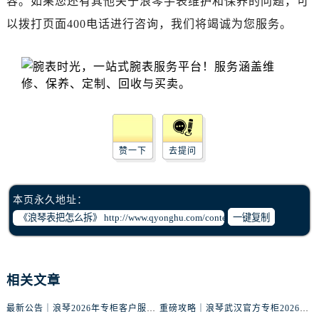
容。如果您还有其他关于浪琴手表维护和保养的问题，可
黑龙江省双鸭山市尖山区新兴大街浪琴售后服务中心（需提前预约）
以拨打页面400电话进行咨询，我们将竭诚为您服务。
黑龙江省绥化市北林区新华街与康庄路交叉口浪琴售后服务中心（需提前预约）
黑龙江省伊春市伊美区通河路浪琴售后服务中心（需提前预约）
吉林省白城市洮北区明仁南街浪琴售后服务中心（需提前预约）
吉林省白山市浑江区浑江大街浪琴售后服务中心（需提前预约）
吉林省吉林市船营区河南街浪琴售后服务中心（需提前预约）
吉林省辽源市龙山区人民大街浪琴售后服务中心（需提前预约）
吉林省梅河口市新华街道梅河大街浪琴售后服务中心（需提前预约）
赞一下
去提问
吉林省四平市铁东区紫气大路与南九经街交汇处浪琴售后服务中心（需提前预约）
吉林省松原市宁江区五环大街浪琴售后服务中心（需提前预约）
本页永久地址：
吉林省通化市东昌区环通乡江南大街浪琴售后服务中心（需提前预约）
一键复制
吉林省延边市延吉市解放路浪琴售后服务中心（需提前预约）
辽宁省鞍山市铁东区站前街浪琴售后服务中心（需提前预约）
辽宁省本溪市平山区胜利路浪琴售后服务中心（需提前预约）
相关文章
辽宁省朝阳市双塔区新华路浪琴售后服务中心（需提前预约）
辽宁省丹东市振兴区七经街浪琴售后服务中心（需提前预约）
最新公告｜浪琴2026年专柜客户服务热线中国区7月（含核验攻略）
重磅攻略｜浪琴武汉官方专柜2026年7月客户服务电话权威核验