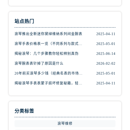
山西省运城市盐湖区河东街浪琴售后服务中心（需提前预约）
山西省长治市潞州区英雄中路浪琴售后服务中心（需提前预约）
山西省太原市迎泽区迎泽街道解放路15号亨得利名表维修授权店3楼浪琴售后服务中心（需提前预约）
站点热门
天津市和平区赤峰道136号天津国际金融中心26层2603室浪琴售后服务中心（需提前预约）
浪琴推出全新迷你黛绰维纳系列间金腕表
2025-04-11
安徽省安庆市迎江区人民路浪琴售后服务中心（需提前预约）
安徽省蚌埠市蚌山区淮河路浪琴售后服务中心（需提前预约）
浪琴手表价格表一览（不同系列与款式的价格区间）
2025-05-01
安徽省亳州市谯城区魏武大道浪琴售后服务中心（需提前预约）
揭秘浪琴：几个步骤教你轻松辨别真伪
2025-06-14
安徽省池州市贵池区长江路浪琴售后服务中心（需提前预约）
浪琴腕表表针掉了原因是什么
2026-02-02
安徽省滁州市琅琊区南谯北路浪琴售后服务中心（需提前预约）
20年前买浪琴多少钱（经典名表的市场价值回顾）
2025-05-01
安徽省阜阳市颍州区颍州北路浪琴售后服务中心（需提前预约）
揭秘浪琴手表表蒙子损坏修复秘籍，轻松重获透明之美！
2025-04-11
安徽省淮北市相山区淮海路浪琴售后服务中心（需提前预约）
安徽省淮南市田家庵区国庆中路浪琴售后服务中心（需提前预约）
安徽省黄山市屯溪区黄山西路浪琴售后服务中心（需提前预约）
安徽省六安市金安区解放中路浪琴售后服务中心（需提前预约）
分类标签
安徽省马鞍山市雨山区湖南西路浪琴售后服务中心（需提前预约）
浪琴维修
安徽省宿州市埇桥区人民中路浪琴售后服务中心（需提前预约）