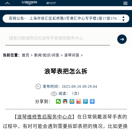
北京市朝阳区建国门外大街甲6号华熙国际中心写字楼D座11层1102室（需提前预约）

天津市和平区赤峰道136号天津国际金融中心写字楼26层2603室（需提前预约）
▲
官网公告>
上海市徐汇区虹桥路3号港汇中心写字楼2座37层3705室（需提前预约）
▼
上海市黄浦区南京东路299号宏伊国际广场写字楼8层806室（需提前预约）
南京市秦淮区中山南路1号（新街口）南京中心写字楼22层C1-1室（需提前预约）
常州市新北区龙锦路1590号现代传媒中心写字楼5号楼10层1008室（需提前预约）
徐州市鼓楼区淮海东路29号苏宁广场IFC国际金融中心写字楼35层3508室（需提前预约）
当前位置：
首页
>
新闻/知识/问答
>
浪琴问答
>
扬州市邗江区国展路29号星耀天地写字楼1号楼18层1803室（需提前预约）
盐城市盐都区世纪大道5号盐城金融城写字楼1号楼16层1604室（需提前预约）
浪琴表把怎么拆
泰州市海陵区永定东路399号置地商务中心东塔写字楼（华润万象城）17层1706室（需提前预约）
宁波市江北区大闸南路500号来福士广场办公楼20层2009室（需提前预约）
发布时间：2025-09-16 09:29:04
杭州市上城区钱江路1366号华润大厦写字楼A座5层503-5室（需提前预约）
阅读：（
次）
金华市金东区东市南街777号金华万达广场写字楼4号楼22层2209室（需提前预约）
分享到：
绍兴市越城区胜利东路379号世茂天际中心写字楼8层805室（需提前预约）
【
浪琴维修售后服务中心点
】在日常佩戴浪琴手表的
嘉兴市南湖区广益路705号嘉兴世界贸易中心写字楼A座13层1304室（需提前预约）
过程中，有时可能会遇到需要拆卸表把的情况，比如更换
南昌市红谷滩新区红谷中大道998号绿地双子塔（中央广场）A1座办公楼14层07室（需提前预约）