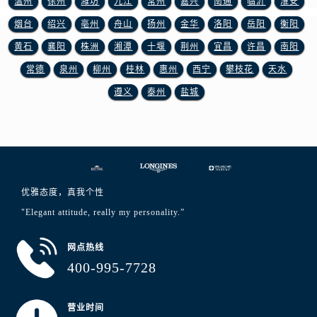
温州
徐州
潍坊
九江
常州
嘉兴
南通
临沂
淮安
山东省泰安市泰山区财源街道泰山大街浪琴售后服务中心（需提前预约）
烟台
绍兴
亳州
舟山
扬州
金华
洛阳
岳阳
衡阳
山东省威海市环翠区新威海路89号振华商厦一楼名表维修浪琴售后服务中心（需提前预约）
山东省潍坊市奎文区东风东街浪琴售后服务中心（需提前预约）
黄石
襄阳
株洲
湘潭
十堰
荆州
宜昌
许昌
南阳
山东省枣庄市滕州市北辛路与善国路交叉口浪琴售后服务中心（需提前预约）
常德
泉州
柳州
桂林
惠州
西宁
攀枝花
天水
山东省淄博市张店区金晶大道浪琴售后服务中心（需提前预约）
遵义
泰州
盐城
上海市黄浦区南京东路299号宏伊国际广场写字楼8层806室浪琴售后服务中心（需提前预约）
上海市徐汇区虹桥路3号港汇中心2座37层3705室浪琴售后服务中心（需提前预约）
浙江省杭州市上城区钱江路1366号华润大厦A座5层503-5室浪琴售后服务中心（需提前预约）
浙江省湖州市吴兴区劳动路浪琴售后服务中心（需提前预约）
浙江省嘉兴市南湖区广益路705号嘉兴世界贸易中心A座13层1304室浪琴售后服务中心（需提前预约）
优雅态度，真我个性
浙江省金华市金东区东市南街777号金华万达广场4号楼22楼2209室浪琴售后服务中心（需提前预约）
"Elegant attitude, really my personality.”
浙江省丽水市莲都区解放街浪琴售后服务中心（需提前预约）
浙江省宁波市江北区大闸南路500号来福士广场办公楼20层2009室浪琴售后服务中心（需提前预约）
网点热线
浙江省衢州市柯城区上街浪琴售后服务中心（需提前预约）
400-995-7728
浙江省绍兴市越城区胜利东路379号世茂天际中心写字楼8层805室浪琴售后服务中心（需提前预约）
浙江省舟山市定海区解放东路浪琴售后服务中心（需提前预约）
营业时间