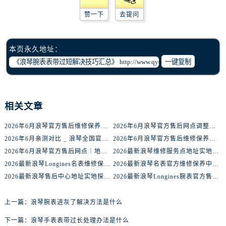
辽宁省盘锦市兴隆台区石油大街浪琴售后服务中心（需提前预约）
赞一下
去提问
辽宁省铁岭市银州区南马路浪琴售后服务中心（需提前预约）
辽宁省营口市站前区市府路与渤海大街交叉口浪琴售后服务中心（需提前预约）
辽宁省沈阳市沈河区中街路137号亨得利名表维修授权店1楼浪琴售后服务中心（需提前预约）
本页永久地址：
辽宁省沈阳市沈河区中街路83号亨得利名表维修授权店1楼浪琴售后服务中心（需提前预约）
一键复制
北京市朝阳区建国门外大街甲6号华熙国际中心D座11层1102室浪琴售后服务中心（需提前预约）
北京市东城区东长安街1号王府井东方广场W3座6层602室浪琴售后服务中心（需提前预约）
河北省保定市竞秀区朝阳北大街北国先天下浪琴售后服务中心（需提前预约）
相关文章
内蒙古自治区阿拉善盟市左旗土尔扈特大街浪琴售后服务中心（需提前预约）
2026年6月浪琴官方售后维修保养网络迁址及新设点快报
2026年6月浪琴官方售后网点调整明细最终篇（迁址+新开业）
内蒙古自治区巴彦淖尔市临河区新华街浪琴售后服务中心（需提前预约）
2026年6月亲测对比 _ 浪琴全国官方售后服务体系2026焕新升级公告
2026年6月浪琴官方售后维修保养业务网点重新配置补充通知原文内容公示
内蒙古自治区包头市青山区幸福路甲3号王府井百货名表维修浪琴售后服务中心（需提前预约）
2026年6月浪琴官方售后网点｜地址电话权威指南
2026最新浪琴维修服务点地址实地探访报告
内蒙古自治区赤峰市红山区哈达街浪琴售后服务中心（需提前预约）
2026最新浪琴Longines名表维修保养中心地址考察报告
2026最新浪琴名表官方维修保养中心网点地址调研报告
内蒙古自治区鄂尔多斯市东胜区伊金霍洛街浪琴售后服务中心（需提前预约）
2026最新浪琴售后中心地址实地探访报告
2026最新浪琴Longines腕表官方售后维修服务中心地址调研报告
内蒙古自治区呼伦贝尔市海拉尔区中央街浪琴售后服务中心（需提前预约）
内蒙古自治区通辽市科尔沁区明仁大街浪琴售后服务中心（需提前预约）
上一篇：
浪琴腕表进灰了解决方法是什么
内蒙古自治区乌海市海勃湾区人民南路浪琴售后服务中心（需提前预约）
下一篇：
浪琴手表表带过长处理办法是什么