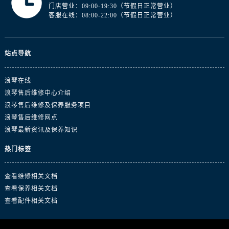
澳门特别行政区大堂区议事亭前地（新马路）浪琴售后服务中心（需提前预约）
门店营业：09:00-19:30（节假日正常营业）
客服在线：08:00-22:00（节假日正常营业）
澳门特别行政区风顺堂区南湾大马路浪琴售后服务中心（需提前预约）
澳门特别行政区花地玛堂区关闸广场浪琴售后服务中心（需提前预约）
澳门特别行政区花王堂区大三巴商圈浪琴售后服务中心（需提前预约）
站点导航
澳门特别行政区嘉模堂区官也街浪琴售后服务中心（需提前预约）
澳门省路氹城市金光大道浪琴售后服务中心（需提前预约）
浪琴在线
澳门特别行政区望德堂区塔石广场浪琴售后服务中心（需提前预约）
浪琴售后维修中心介绍
福建省福州市晋安区竹屿路6号东二环泰禾广场2号楼5层509室浪琴售后服务中心（需提前预约）
浪琴售后维修及保养服务项目
浪琴售后维修网点
福建省厦门市思明区湖滨东路95号万象城华润大厦B座11层1104室浪琴售后服务中心（需提前预约）
浪琴最新资讯及保养知识
广东省潮州市潮安区新风路与潮汕路交汇处浪琴售后服务中心（需提前预约）
广东省广州市天河区天河路230号万菱汇国际中心A塔7层704室浪琴售后服务中心（需提前预约）
热门标签
广东省广州市越秀区环市东路371-375号世界贸易中心大厦南塔15层1507室浪琴售后服务中心（需提前预约）
广东省河源市源城区越王大道浪琴售后服务中心（需提前预约）
查看维修相关文档
查看保养相关文档
广东省惠州市惠城区江北文昌一路7号华贸大厦1座30层3005室浪琴售后服务中心（需提前预约）
查看配件相关文档
广东省江门市蓬江区广场西路浪琴售后服务中心（需提前预约）
广东省揭阳市榕城进贤门步行街浪琴售后服务中心（需提前预约）