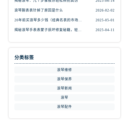
揭秘浪琴：几个步骤教你轻松辨别真伪
2025-06-14
福建省宁德市蕉城区天湖东路浪琴售后服务中心（需提前预约）
福建省莆田市城厢区霞林街道荔华东大道浪琴售后服务中心（需提前预约）
浪琴腕表表针掉了原因是什么
2026-02-02
福建省三明市三元区东乾二路浪琴售后服务中心（需提前预约）
20年前买浪琴多少钱（经典名表的市场价值回顾）
2025-05-01
福建省漳州市龙文区步港路浪琴售后服务中心（需提前预约）
揭秘浪琴手表表蒙子损坏修复秘籍，轻松重获透明之美！
2025-04-11
江苏省常州市新北区龙锦路1590号现代传媒中心5号楼10层1008室浪琴售后服务中心（需提前预约）
江苏省淮安市清江浦区淮海北路浪琴售后服务中心（需提前预约）
江苏省连云港市海州区通灌北路浪琴售后服务中心（需提前预约）
分类标签
江苏省南京市秦淮区中山南路1号南京中心22层22-C1-C3室浪琴售后服务中心（需提前预约）
江苏省宿迁市宿城区西湖路浪琴售后服务中心（需提前预约）
浪琴维修
江苏省泰州市海陵区永定东路399号置地商务中心东塔（华润万象城）17层1706室浪琴售后服务中心（需提前预约）
浪琴保养
江苏省徐州市鼓楼区淮海东路29号苏宁广场IFC国际金融中心35层3508室浪琴售后服务中心（需提前预约）
浪琴新闻
江苏省盐城市盐都区世纪大道5号盐城金融城写字楼1号楼16层1604室浪琴售后服务中心（需提前预约）
浪琴
江苏省扬州市邗江区国展路29号星耀天地写字楼1号楼18层1803室浪琴售后服务中心（需提前预约）
浪琴配件
江苏省镇江市京口区中山东路浪琴售后服务中心（需提前预约）
江西省抚州市临川区赣东大道浪琴售后服务中心（需提前预约）
江西省赣州市章贡区文清路浪琴售后服务中心（需提前预约）