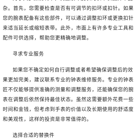
佛山市禅城区季华五路57号万科金融中心C座12层1205室（需提前预约）
杂。首先，您需要检查是否有可调节的扣环或扣针。如果
东莞市东城街道鸿福东路1号民盈国贸中心T1写字楼9层907室（需提前预约）
您的腕表配备有这些部件，可以通过调整扣环或更换扣针
无锡市梁溪区人民中路139号恒隆广场写字楼1座11层1104室（需提前预约）
来适当延长或缩短表带。此外，市面上有许多专业工具和
南通市崇川区工农路57号圆融广场写字楼16层1603室（需提前预约）
苏州市苏州工业园区星港街199号苏州中心办公楼C座22层08室（需提前预约）
配件可供选择，帮助您更精确地调整。
武汉市江汉区解放大道686号世界贸易大厦38层09室（需提前预约）
寻求专业服务
南宁市青秀区金湖路59号地王大厦12楼1224室（需提前预约）
合肥市蜀山区潜山路111号万象城华润大厦B座12楼03室（需提前预约）
如果您不确定如何自行调整或者希望确保调整后的效
泉州市丰泽区宝洲路729号浦西万达中心写字楼A座7楼709室（需提前预约）
果更加完美，建议联系专业的钟表维修服务。专业的钟表
青岛市南区山东路6号华润大厦B座22层04室（需提前预约）
烟台市芝罘区胜利路139号万达金融中心A座907室（需提前预约）
匠不仅能够提供准确的测量和调整服务，还能确保您的腕
长春市朝阳区西安大路727号中银大厦A座(旺进大厦)18层09室（需提前预约）
表在调整后依然保持最佳状态。虽然这需要额外花费一些
贵阳市南明区都司高架桥路33号亨特国际金融中心14楼14D（需提前预约）
时间和金钱，但考虑到手表的价值以及长期使用的舒适度
昆明市盘龙区北京路928号同德昆明广场写字楼10层06室（需提前预约）
和美观性，这样的投资是非常值得的。
石家庄市长安区中山东路39号勒泰中心写字楼B座13层07室（需提前预约）
西安市碑林区南关正街88号华侨城长安国际中心E座6楼10室（需提前预约）
选择合适的替换件