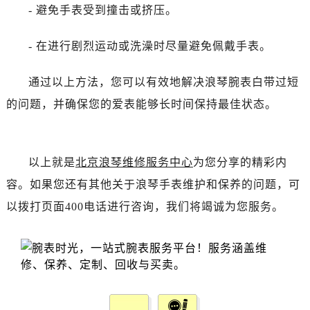
吉林省吉林市船营区河南街浪琴售后服务中心（需提前预约）
- 避免手表受到撞击或挤压。
吉林省辽源市龙山区人民大街浪琴售后服务中心（需提前预约）
吉林省梅河口市新华街道梅河大街浪琴售后服务中心（需提前预约）
- 在进行剧烈运动或洗澡时尽量避免佩戴手表。
吉林省四平市铁东区紫气大路与南九经街交汇处浪琴售后服务中心（需提前预约）
通过以上方法，您可以有效地解决浪琴腕表白带过短
吉林省松原市宁江区五环大街浪琴售后服务中心（需提前预约）
吉林省通化市东昌区环通乡江南大街浪琴售后服务中心（需提前预约）
的问题，并确保您的爱表能够长时间保持最佳状态。
吉林省延边市延吉市解放路浪琴售后服务中心（需提前预约）
辽宁省鞍山市铁东区站前街浪琴售后服务中心（需提前预约）
辽宁省本溪市平山区胜利路浪琴售后服务中心（需提前预约）
以上就是
北京浪琴维修服务中心
为您分享的精彩内
辽宁省朝阳市双塔区新华路浪琴售后服务中心（需提前预约）
容。如果您还有其他关于浪琴手表维护和保养的问题，可
辽宁省丹东市振兴区七经街浪琴售后服务中心（需提前预约）
以拨打页面400电话进行咨询，我们将竭诚为您服务。
辽宁省抚顺市新抚区东一路浪琴售后服务中心（需提前预约）
辽宁省阜新市海州区解放大街浪琴售后服务中心（需提前预约）
辽宁省葫芦岛市连山区中央路浪琴售后服务中心（需提前预约）
辽宁省锦州市古塔区中央大街浪琴售后服务中心（需提前预约）
辽宁省辽阳市白塔区新运大街浪琴售后服务中心（需提前预约）