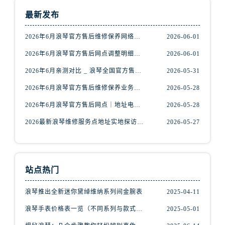
安徽省蚌埠市蚌山区淮河路浪琴售后服务中心（需提前预约）
最新发布
安徽省亳州市谯城区魏武大道浪琴售后服务中心（需提前预约）
安徽省池州市贵池区长江路浪琴售后服务中心（需提前预约）
2026年6月浪琴官方售后维修保养网络迁址及新设点快报
2026-06-01
安徽省滁州市琅琊区南谯北路浪琴售后服务中心（需提前预约）
2026年6月浪琴官方售后网点调整明细最终篇（迁址+新开业）
2026-06-01
安徽省阜阳市颍州区颍州北路浪琴售后服务中心（需提前预约）
2026年6月亲测对比 _ 浪琴全国官方售后服务体系2026焕新升级公告
2026-05-31
安徽省淮北市相山区淮海路浪琴售后服务中心（需提前预约）
2026年6月浪琴官方售后维修保养业务网点重新配置补充通知原文内容公示
2026-05-28
安徽省淮南市田家庵区国庆中路浪琴售后服务中心（需提前预约）
安徽省黄山市屯溪区黄山西路浪琴售后服务中心（需提前预约）
2026年6月浪琴官方售后网点｜地址电话权威指南
2026-05-28
安徽省六安市金安区解放中路浪琴售后服务中心（需提前预约）
2026最新浪琴维修服务点地址实地探访报告
2026-05-27
安徽省马鞍山市雨山区湖南西路浪琴售后服务中心（需提前预约）
安徽省宿州市埇桥区人民中路浪琴售后服务中心（需提前预约）
安徽省铜陵市铜官区石城大道浪琴售后服务中心（需提前预约）
站点热门
安徽省芜湖市镜湖区中山路步行街浪琴售后服务中心（需提前预约）
安徽省宣城市宣州区叠嶂西路浪琴售后服务中心（需提前预约）
浪琴推出全新迷你黛绰维纳系列间金腕表
2025-04-11
福建省龙岩市新罗区九一南路浪琴售后服务中心（需提前预约）
浪琴手表价格表一览（不同系列与款式的价格区间）
2025-05-01
福建省南平市建阳区人民西路浪琴售后服务中心（需提前预约）