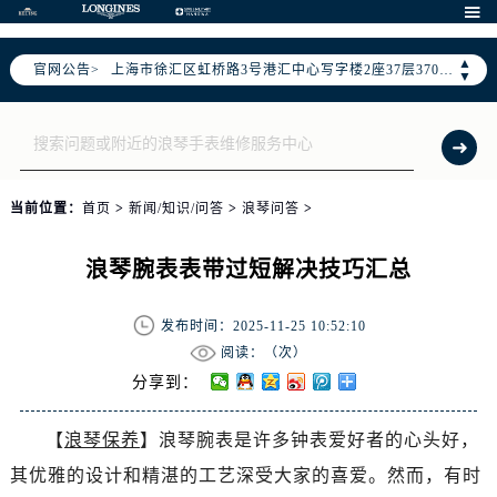
北京市朝阳区建国门外大街甲6号华熙国际中心写字楼D座11层1102室（需提前预约）

天津市和平区赤峰道136号天津国际金融中心写字楼26层2603室（需提前预约）
▲
官网公告>
上海市徐汇区虹桥路3号港汇中心写字楼2座37层3705室（需提前预约）
▼
上海市黄浦区南京东路299号宏伊国际广场写字楼8层806室（需提前预约）
南京市秦淮区中山南路1号（新街口）南京中心写字楼22层C1-1室（需提前预约）
常州市新北区龙锦路1590号现代传媒中心写字楼5号楼10层1008室（需提前预约）
徐州市鼓楼区淮海东路29号苏宁广场IFC国际金融中心写字楼35层3508室（需提前预约）
当前位置：
首页
>
新闻/知识/问答
>
浪琴问答
>
扬州市邗江区国展路29号星耀天地写字楼1号楼18层1803室（需提前预约）
盐城市盐都区世纪大道5号盐城金融城写字楼1号楼16层1604室（需提前预约）
浪琴腕表表带过短解决技巧汇总
泰州市海陵区永定东路399号置地商务中心东塔写字楼（华润万象城）17层1706室（需提前预约）
宁波市江北区大闸南路500号来福士广场办公楼20层2009室（需提前预约）
发布时间：2025-11-25 10:52:10
杭州市上城区钱江路1366号华润大厦写字楼A座5层503-5室（需提前预约）
阅读：（
次）
金华市金东区东市南街777号金华万达广场写字楼4号楼22层2209室（需提前预约）
分享到：
绍兴市越城区胜利东路379号世茂天际中心写字楼8层805室（需提前预约）
【
浪琴保养
】浪琴腕表是许多钟表爱好者的心头好，
嘉兴市南湖区广益路705号嘉兴世界贸易中心写字楼A座13层1304室（需提前预约）
其优雅的设计和精湛的工艺深受大家的喜爱。然而，有时
南昌市红谷滩新区红谷中大道998号绿地双子塔（中央广场）A1座办公楼14层07室（需提前预约）