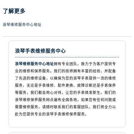
内蒙古自治区乌兰察布市集宁区恩和大街浪琴售后服务中心（需提前预约）
了解更多
内蒙古自治区锡林郭勒盟市锡林浩特市光明街与额尔敦路交叉口浪琴售后服务中心（需提前预约）
内蒙古自治区兴安盟市乌兰浩特市兴安大街浪琴售后服务中心（需提前预约）
浪琴维修服务中心地址
山西省大同市平城区迎宾街浪琴售后服务中心（需提前预约）
山西省晋城市城区黄华街浪琴售后服务中心（需提前预约）
山西省晋中市榆次区顺城街浪琴售后服务中心（需提前预约）
浪琴手表维修服务中心
山西省临汾市尧都区解放路浪琴售后服务中心（需提前预约）
山西省吕梁市离石区永宁中路与建设街交叉口浪琴售后服务中心（需提前预约）
浪琴维修服务中心地址
拥有专业团队，致力于为客户提供专
山西省朔州市朔城区怡西路与鄯阳西街交汇处浪琴售后服务中心（需提前预约）
业的维修和保养服务。我们的技师拥有丰富的经验，并配备
山西省忻州市忻府区和平东街与七一南路交叉口浪琴售后服务中心（需提前预约）
了先进的维修设备，以确保为您的浪琴手表提供一流的维修
服务，无论是手表维修、配件更换、故障诊断还是手表保养
山西省阳泉市郊区平阳东街与新城大道交叉口浪琴售后服务中心（需提前预约）
等服务，我们都会用心对待，让您的手表焕发新生。我们的
山西省运城市盐湖区河东街浪琴售后服务中心（需提前预约）
浪琴维修保养服务网点遍布全国各地，如果您有任何问题或
山西省长治市潞州区英雄中路浪琴售后服务中心（需提前预约）
需要维修服务，请随时联系我们的客服团队，我们将全力以
山西省太原市迎泽区迎泽街道解放路15号亨得利名表维修授权店3楼浪琴售后服务中心（需提前预约）
赴为您提供专业的浪琴手表维修保养服务。
天津市和平区赤峰道136号天津国际金融中心26层2603室浪琴售后服务中心（需提前预约）
安徽省安庆市迎江区人民路浪琴售后服务中心（需提前预约）