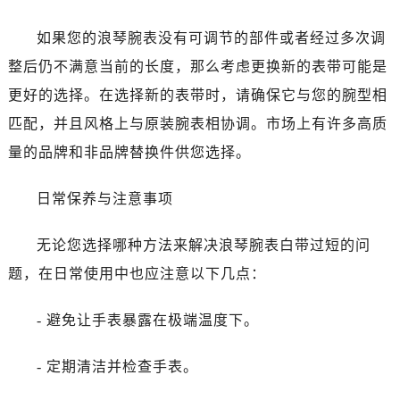
海口市龙华区金贸东路5号海口华润大厦B座17层1707室（需提前预约）
唐山市路南区新华东道100号万达广场写字楼A座10层1002室（需提前预约）
如果您的浪琴腕表没有可调节的部件或者经过多次调
台州市椒江区东海大道1800号腾达中心东1幢20楼2002室（需提前预约）
整后仍不满意当前的长度，那么考虑更换新的表带可能是
黑龙江省大庆市萨尔图区会战大街浪琴售后服务中心（需提前预约）
更好的选择。在选择新的表带时，请确保它与您的腕型相
黑龙江省鹤岗市向阳区红军路浪琴售后服务中心（需提前预约）
匹配，并且风格上与原装腕表相协调。市场上有许多高质
黑龙江省黑河市爱辉区中央街浪琴售后服务中心（需提前预约）
量的品牌和非品牌替换件供您选择。
黑龙江省鸡西市鸡冠区红军路浪琴售后服务中心（需提前预约）
黑龙江省佳木斯市向阳区长安路浪琴售后服务中心（需提前预约）
日常保养与注意事项
黑龙江省牡丹江市东安区太平路浪琴售后服务中心（需提前预约）
黑龙江省七台河市桃山区大同街浪琴售后服务中心（需提前预约）
无论您选择哪种方法来解决浪琴腕表白带过短的问
黑龙江省齐齐哈尔市龙沙区龙华路浪琴售后服务中心（需提前预约）
题，在日常使用中也应注意以下几点：
黑龙江省双鸭山市尖山区新兴大街浪琴售后服务中心（需提前预约）
黑龙江省绥化市北林区新华街与康庄路交叉口浪琴售后服务中心（需提前预约）
- 避免让手表暴露在极端温度下。
黑龙江省伊春市伊美区通河路浪琴售后服务中心（需提前预约）
吉林省白城市洮北区明仁南街浪琴售后服务中心（需提前预约）
- 定期清洁并检查手表。
吉林省白山市浑江区浑江大街浪琴售后服务中心（需提前预约）