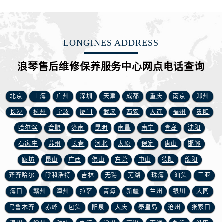
江西省吉安市吉州区井冈山大道浪琴售后服务中心（需提前预约）
江西省景德镇市珠山区珠山中路浪琴售后服务中心（需提前预约）
江西省九江市浔阳区浔阳路浪琴售后服务中心（需提前预约）
LONGINES ADDRESS
江西省南昌市红谷滩新区红谷中大道998号绿地双子塔（中央广场）A1座办公楼14层1407室浪琴售后服务中心（需提前预约）
江西省萍乡市安源区萍安北大道与康庄路交叉口浪琴售后服务中心（需提前预约）
浪琴售后维修保养服务中心网点电话查询
江西省上饶市信州区滨江西路浪琴售后服务中心（需提前预约）
江西省新余市渝水区北湖西路浪琴售后服务中心（需提前预约）
北京
上海
广州
深圳
天津
成都
重庆
南京
郑州
江西省宜春市袁州区中山中路浪琴售后服务中心（需提前预约）
长沙
杭州
宁波
厦门
武汉
西安
大连
福州
贵阳
江西省鹰潭市月湖区胜利东路浪琴售后服务中心（需提前预约）
哈尔滨
合肥
济南
昆明
南昌
南宁
青岛
沈阳
山东省德州市德城区东风中路浪琴售后服务中心（需提前预约）
山东省东营市东营区济南路浪琴售后服务中心（需提前预约）
石家庄
苏州
长春
河北
太原
保定
唐山
邯郸
山东省济南市历下区经十路11111号华润中心写字楼（万象城）15层1508室浪琴售后服务中心（需提前预约）
廊坊
昆山
广西
佛山
东莞
中山
德阳
绵阳
山东省济宁市任城区太白楼路浪琴售后服务中心（需提前预约）
齐齐哈尔
呼和浩特
吉林
无锡
芜湖
珠海
汕头
三亚
山东省莱芜市文化南路8号银座商城名表维修一楼名表维修浪琴售后服务中心（需提前预约）
海口
赣州
漳州
拉萨
青海
新疆
兰州
银川
大同
山东省临沂市兰山区解放路浪琴售后服务中心（需提前预约）
乌鲁木齐
赤峰
包头
阳泉
大庆
秦皇岛
沧州
张家口
山东省日照市东港区烟台路浪琴售后服务中心（需提前预约）