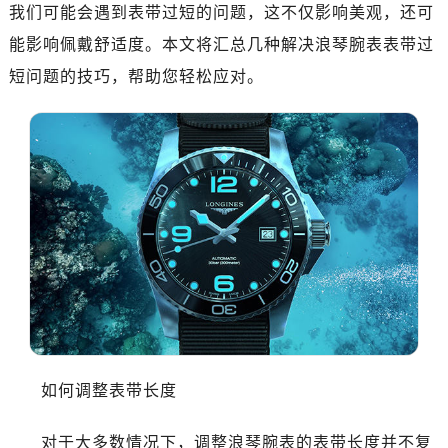
济南市历下区经十路11111号华润中心写字楼（万象城）15层1508室（需提前预约）
我们可能会遇到表带过短的问题，这不仅影响美观，还可
广州市天河区天河路230号万菱汇国际中心写字楼A塔7层704室（需提前预约）
能影响佩戴舒适度。本文将汇总几种解决浪琴腕表表带过
广州市越秀区环市东路371-375号世界贸易中心大厦南塔写字楼15层07室（需提前预约）
短问题的技巧，帮助您轻松应对。
深圳市罗湖区深南东路5001号华润大厦写字楼17层1701室（需提前预约）
惠州市惠城区江北文昌一路7号华贸大厦写字楼1座30层05室（需提前预约）
厦门市思明区湖滨东路95号华润大厦写字楼B座11层1104室（需提前预约）
成都市锦江区人民东路6号SAC东原中心写字楼24层2406B室（需提前预约）
重庆市江北区观音桥步行街2号融恒时代广场写字楼9层902室（需提前预约）
长沙市芙蓉区定王台街道建湘路393号世茂环球金融中心写字楼（芙蓉广场）10层13室（需提前预约）
郑州市二七区铭功路10号华润大厦写字楼29层2905室（需提前预约）
太原市迎泽区解放路15号亨得利名表服务中心（品牌授权店）3层整层（需提前预约）
沈阳市沈河区中街路137号亨得利名表服务中心（品牌授权店）1层整层（需提前预约）
沈阳市沈河区中街路83号亨得利名表服务中心（品牌授权店）1层整层（需提前预约）
乌鲁木齐市天山区红山路26号时代广场（CCMALL）C座17层17-B（需提前预约）
如何调整表带长度
温州市鹿城区锦绣路1067号置信广场10层1015室（需提前预约）
大连市中山区人民路15号国际金融大厦7层G室（需提前预约）
对于大多数情况下，调整浪琴腕表的表带长度并不复