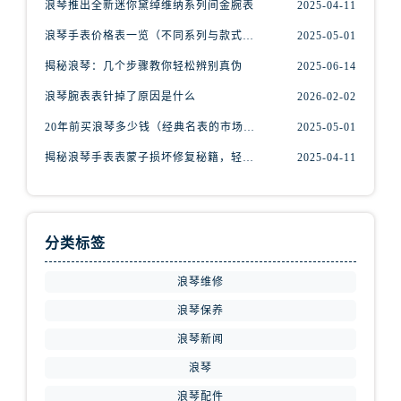
浪琴推出全新迷你黛绰维纳系列间金腕表
2025-04-11
安徽省蚌埠市蚌山区淮河路浪琴售后服务中心（需提前预约）
安徽省亳州市谯城区魏武大道浪琴售后服务中心（需提前预约）
浪琴手表价格表一览（不同系列与款式的价格区间）
2025-05-01
安徽省池州市贵池区长江路浪琴售后服务中心（需提前预约）
揭秘浪琴：几个步骤教你轻松辨别真伪
2025-06-14
安徽省滁州市琅琊区南谯北路浪琴售后服务中心（需提前预约）
浪琴腕表表针掉了原因是什么
2026-02-02
安徽省阜阳市颍州区颍州北路浪琴售后服务中心（需提前预约）
20年前买浪琴多少钱（经典名表的市场价值回顾）
2025-05-01
安徽省淮北市相山区淮海路浪琴售后服务中心（需提前预约）
安徽省淮南市田家庵区国庆中路浪琴售后服务中心（需提前预约）
揭秘浪琴手表表蒙子损坏修复秘籍，轻松重获透明之美！
2025-04-11
安徽省黄山市屯溪区黄山西路浪琴售后服务中心（需提前预约）
安徽省六安市金安区解放中路浪琴售后服务中心（需提前预约）
安徽省马鞍山市雨山区湖南西路浪琴售后服务中心（需提前预约）
分类标签
安徽省宿州市埇桥区人民中路浪琴售后服务中心（需提前预约）
浪琴维修
安徽省铜陵市铜官区石城大道浪琴售后服务中心（需提前预约）
安徽省芜湖市镜湖区中山路步行街浪琴售后服务中心（需提前预约）
浪琴保养
安徽省宣城市宣州区叠嶂西路浪琴售后服务中心（需提前预约）
浪琴新闻
福建省龙岩市新罗区九一南路浪琴售后服务中心（需提前预约）
浪琴
福建省南平市建阳区人民西路浪琴售后服务中心（需提前预约）
浪琴配件