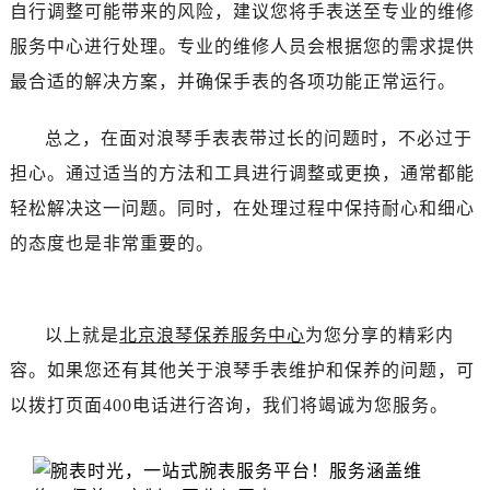
海口市龙华区金贸东路5号海口华润大厦B座17层1707室（需提前预约）
自行调整可能带来的风险，建议您将手表送至专业的维修
唐山市路南区新华东道100号万达广场写字楼A座10层1002室（需提前预约）
服务中心进行处理。专业的维修人员会根据您的需求提供
台州市椒江区东海大道1800号腾达中心东1幢20楼2002室（需提前预约）
最合适的解决方案，并确保手表的各项功能正常运行。
黑龙江省大庆市萨尔图区会战大街浪琴售后服务中心（需提前预约）
黑龙江省鹤岗市向阳区红军路浪琴售后服务中心（需提前预约）
总之，在面对浪琴手表表带过长的问题时，不必过于
黑龙江省黑河市爱辉区中央街浪琴售后服务中心（需提前预约）
担心。通过适当的方法和工具进行调整或更换，通常都能
黑龙江省鸡西市鸡冠区红军路浪琴售后服务中心（需提前预约）
轻松解决这一问题。同时，在处理过程中保持耐心和细心
黑龙江省佳木斯市向阳区长安路浪琴售后服务中心（需提前预约）
的态度也是非常重要的。
黑龙江省牡丹江市东安区太平路浪琴售后服务中心（需提前预约）
黑龙江省七台河市桃山区大同街浪琴售后服务中心（需提前预约）
黑龙江省齐齐哈尔市龙沙区龙华路浪琴售后服务中心（需提前预约）
以上就是
北京浪琴保养服务中心
为您分享的精彩内
黑龙江省双鸭山市尖山区新兴大街浪琴售后服务中心（需提前预约）
容。如果您还有其他关于浪琴手表维护和保养的问题，可
黑龙江省绥化市北林区新华街与康庄路交叉口浪琴售后服务中心（需提前预约）
以拨打页面400电话进行咨询，我们将竭诚为您服务。
黑龙江省伊春市伊美区通河路浪琴售后服务中心（需提前预约）
吉林省白城市洮北区明仁南街浪琴售后服务中心（需提前预约）
吉林省白山市浑江区浑江大街浪琴售后服务中心（需提前预约）