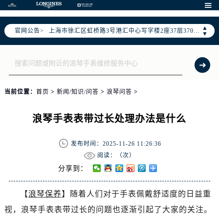
北京市朝阳区建国门外大街甲6号华熙国际中心写字楼D座11层1102室（需提前预约）

天津市和平区赤峰道136号天津国际金融中心写字楼26层2603室（需提前预约）
▲
官网公告>
上海市徐汇区虹桥路3号港汇中心写字楼2座37层3705室（需提前预约）
▼
上海市黄浦区南京东路299号宏伊国际广场写字楼8层806室（需提前预约）
南京市秦淮区中山南路1号（新街口）南京中心写字楼22层C1-1室（需提前预约）
常州市新北区龙锦路1590号现代传媒中心写字楼5号楼10层1008室（需提前预约）
徐州市鼓楼区淮海东路29号苏宁广场IFC国际金融中心写字楼35层3508室（需提前预约）
当前位置：
首页
>
新闻/知识/问答
>
浪琴问答
>
扬州市邗江区国展路29号星耀天地写字楼1号楼18层1803室（需提前预约）
盐城市盐都区世纪大道5号盐城金融城写字楼1号楼16层1604室（需提前预约）
浪琴手表表带过长处理办法是什么
泰州市海陵区永定东路399号置地商务中心东塔写字楼（华润万象城）17层1706室（需提前预约）
宁波市江北区大闸南路500号来福士广场办公楼20层2009室（需提前预约）
发布时间：2025-11-26 11:26:36
杭州市上城区钱江路1366号华润大厦写字楼A座5层503-5室（需提前预约）
阅读：（
次）
金华市金东区东市南街777号金华万达广场写字楼4号楼22层2209室（需提前预约）
分享到：
绍兴市越城区胜利东路379号世茂天际中心写字楼8层805室（需提前预约）
【
浪琴保养
】随着人们对于手表佩戴舒适度的日益重
嘉兴市南湖区广益路705号嘉兴世界贸易中心写字楼A座13层1304室（需提前预约）
视，浪琴手表表带过长的问题也逐渐引起了大家的关注。
南昌市红谷滩新区红谷中大道998号绿地双子塔（中央广场）A1座办公楼14层07室（需提前预约）