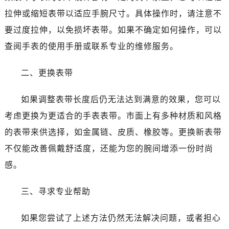
佛山市禅城区季华五路57号万科金融中心C座12层1205室（需提前预约）
拉伸或缩短表带以适应手腕尺寸。具体操作时，请注意不
东莞市东城街道鸿福东路1号民盈国贸中心T1写字楼9层907室（需提前预约）
要过度拉伸，以免损坏表带。如果不确定如何操作，可以
无锡市梁溪区人民中路139号恒隆广场写字楼1座11层1104室（需提前预约）
查阅手表的使用手册或联系专业的维修服务。
南通市崇川区工农路57号圆融广场写字楼16层1603室（需提前预约）
苏州市苏州工业园区星港街199号苏州中心办公楼C座22层08室（需提前预约）
二、更换表带
武汉市江汉区解放大道686号世界贸易大厦38层09室（需提前预约）
南宁市青秀区金湖路59号地王大厦12楼1224室（需提前预约）
如果调整表带长度后仍无法达到满意的效果，您可以
合肥市蜀山区潜山路111号万象城华润大厦B座12楼03室（需提前预约）
考虑更换为更适合的手表表带。市面上有多种材质和风格
泉州市丰泽区宝洲路729号浦西万达中心写字楼A座7楼709室（需提前预约）
的表带来供选择，如金属链、皮质、橡胶等。更换新表带
青岛市南区山东路6号华润大厦B座22层04室（需提前预约）
烟台市芝罘区胜利路139号万达金融中心A座907室（需提前预约）
不仅能改善佩戴舒适度，还能为您的腕间增添一份时尚
长春市朝阳区西安大路727号中银大厦A座(旺进大厦)18层09室（需提前预约）
感。
贵阳市南明区都司高架桥路33号亨特国际金融中心14楼14D（需提前预约）
昆明市盘龙区北京路928号同德昆明广场写字楼10层06室（需提前预约）
三、寻求专业帮助
石家庄市长安区中山东路39号勒泰中心写字楼B座13层07室（需提前预约）
如果您尝试了上述方法仍然无法解决问题，或者担心
西安市碑林区南关正街88号华侨城长安国际中心E座6楼10室（需提前预约）