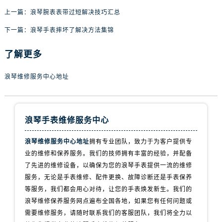
辽宁省盘锦市兴隆台区石油大街浪琴售后服务中心（需提前预约）
上一篇：
浪琴腕表表带过短解决技巧汇总
辽宁省铁岭市银州区南马路浪琴售后服务中心（需提前预约）
下一篇：
浪琴手表摔坏了解决方法集锦
辽宁省营口市站前区市府路与渤海大街交叉口浪琴售后服务中心（需提前预约）
辽宁省沈阳市沈河区中街路137号亨得利名表维修授权店1楼浪琴售后服务中心（需提前预约）
了解更多
辽宁省沈阳市沈河区中街路83号亨得利名表维修授权店1楼浪琴售后服务中心（需提前预约）
北京市朝阳区建国门外大街甲6号华熙国际中心D座11层1102室浪琴售后服务中心（需提前预约）
浪琴维修服务中心地址
北京市东城区东长安街1号王府井东方广场W3座6层602室浪琴售后服务中心（需提前预约）
河北省保定市竞秀区朝阳北大街北国先天下浪琴售后服务中心（需提前预约）
内蒙古自治区阿拉善盟市左旗土尔扈特大街浪琴售后服务中心（需提前预约）
浪琴手表维修服务中心
内蒙古自治区巴彦淖尔市临河区新华街浪琴售后服务中心（需提前预约）
浪琴维修服务中心地址
拥有专业团队，致力于为客户提供专
内蒙古自治区包头市青山区幸福路甲3号王府井百货名表维修浪琴售后服务中心（需提前预约）
业的维修和保养服务。我们的技师拥有丰富的经验，并配备
内蒙古自治区赤峰市红山区哈达街浪琴售后服务中心（需提前预约）
了先进的维修设备，以确保为您的浪琴手表提供一流的维修
内蒙古自治区鄂尔多斯市东胜区伊金霍洛街浪琴售后服务中心（需提前预约）
服务，无论是手表维修、配件更换、故障诊断还是手表保养
内蒙古自治区呼伦贝尔市海拉尔区中央街浪琴售后服务中心（需提前预约）
等服务，我们都会用心对待，让您的手表焕发新生。我们的
内蒙古自治区通辽市科尔沁区明仁大街浪琴售后服务中心（需提前预约）
浪琴维修保养服务网点遍布全国各地，如果您有任何问题或
内蒙古自治区乌海市海勃湾区人民南路浪琴售后服务中心（需提前预约）
需要维修服务，请随时联系我们的客服团队，我们将全力以