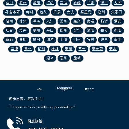
江西省吉安市吉州区井冈山大道浪琴售后服务中心（需提前预约）
海口
赣州
漳州
拉萨
青海
新疆
兰州
银川
大同
江西省景德镇市珠山区珠山中路浪琴售后服务中心（需提前预约）
乌鲁木齐
赤峰
包头
阳泉
大庆
秦皇岛
沧州
张家口
江西省九江市浔阳区浔阳路浪琴售后服务中心（需提前预约）
温州
徐州
潍坊
九江
常州
嘉兴
南通
临沂
淮安
江西省南昌市红谷滩新区红谷中大道998号绿地双子塔（中央广场）A1座办公楼14层1407室浪琴售后服务中心（需提前预约）
烟台
绍兴
亳州
舟山
扬州
金华
洛阳
岳阳
衡阳
江西省萍乡市安源区萍安北大道与康庄路交叉口浪琴售后服务中心（需提前预约）
黄石
襄阳
株洲
湘潭
十堰
荆州
宜昌
许昌
南阳
江西省上饶市信州区滨江西路浪琴售后服务中心（需提前预约）
常德
泉州
柳州
桂林
惠州
西宁
攀枝花
天水
江西省新余市渝水区北湖西路浪琴售后服务中心（需提前预约）
遵义
泰州
盐城
江西省宜春市袁州区中山中路浪琴售后服务中心（需提前预约）
江西省鹰潭市月湖区胜利东路浪琴售后服务中心（需提前预约）
山东省德州市德城区东风中路浪琴售后服务中心（需提前预约）
山东省东营市东营区济南路浪琴售后服务中心（需提前预约）
山东省济南市历下区经十路11111号华润中心写字楼（万象城）15层1508室浪琴售后服务中心（需提前预约）
山东省济宁市任城区太白楼路浪琴售后服务中心（需提前预约）
优雅态度，真我个性
山东省莱芜市文化南路8号银座商城名表维修一楼名表维修浪琴售后服务中心（需提前预约）
"Elegant attitude, really my personality.”
山东省临沂市兰山区解放路浪琴售后服务中心（需提前预约）
网点热线
山东省日照市东港区烟台路浪琴售后服务中心（需提前预约）