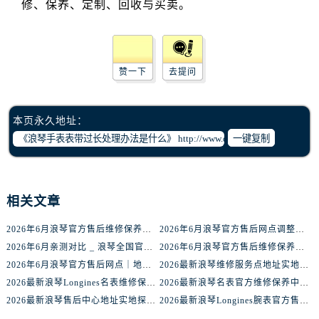
吉林省吉林市船营区河南街浪琴售后服务中心（需提前预约）
吉林省辽源市龙山区人民大街浪琴售后服务中心（需提前预约）
吉林省梅河口市新华街道梅河大街浪琴售后服务中心（需提前预约）
吉林省四平市铁东区紫气大路与南九经街交汇处浪琴售后服务中心（需提前预约）
赞一下
去提问
吉林省松原市宁江区五环大街浪琴售后服务中心（需提前预约）
吉林省通化市东昌区环通乡江南大街浪琴售后服务中心（需提前预约）
本页永久地址：
吉林省延边市延吉市解放路浪琴售后服务中心（需提前预约）
一键复制
辽宁省鞍山市铁东区站前街浪琴售后服务中心（需提前预约）
辽宁省本溪市平山区胜利路浪琴售后服务中心（需提前预约）
辽宁省朝阳市双塔区新华路浪琴售后服务中心（需提前预约）
相关文章
辽宁省丹东市振兴区七经街浪琴售后服务中心（需提前预约）
辽宁省抚顺市新抚区东一路浪琴售后服务中心（需提前预约）
2026年6月浪琴官方售后维修保养网络迁址及新设点快报
2026年6月浪琴官方售后网点调整明细最终篇（迁址+新开业）
辽宁省阜新市海州区解放大街浪琴售后服务中心（需提前预约）
2026年6月亲测对比 _ 浪琴全国官方售后服务体系2026焕新升级公告
2026年6月浪琴官方售后维修保养业务网点重新配置补充通知原文内容公示
辽宁省葫芦岛市连山区中央路浪琴售后服务中心（需提前预约）
2026年6月浪琴官方售后网点｜地址电话权威指南
2026最新浪琴维修服务点地址实地探访报告
2026最新浪琴Longines名表维修保养中心地址考察报告
2026最新浪琴名表官方维修保养中心网点地址调研报告
辽宁省锦州市古塔区中央大街浪琴售后服务中心（需提前预约）
2026最新浪琴售后中心地址实地探访报告
2026最新浪琴Longines腕表官方售后维修服务中心地址调研报告
辽宁省辽阳市白塔区新运大街浪琴售后服务中心（需提前预约）