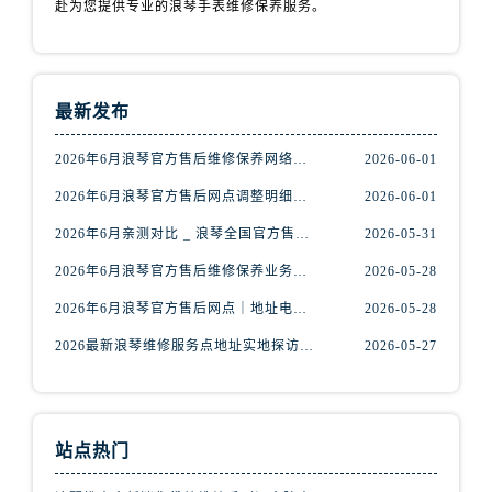
赴为您提供专业的浪琴手表维修保养服务。
内蒙古自治区乌兰察布市集宁区恩和大街浪琴售后服务中心（需提前预约）
内蒙古自治区锡林郭勒盟市锡林浩特市光明街与额尔敦路交叉口浪琴售后服务中心（需提前预约）
内蒙古自治区兴安盟市乌兰浩特市兴安大街浪琴售后服务中心（需提前预约）
山西省大同市平城区迎宾街浪琴售后服务中心（需提前预约）
最新发布
山西省晋城市城区黄华街浪琴售后服务中心（需提前预约）
2026年6月浪琴官方售后维修保养网络迁址及新设点快报
2026-06-01
山西省晋中市榆次区顺城街浪琴售后服务中心（需提前预约）
山西省临汾市尧都区解放路浪琴售后服务中心（需提前预约）
2026年6月浪琴官方售后网点调整明细最终篇（迁址+新开业）
2026-06-01
山西省吕梁市离石区永宁中路与建设街交叉口浪琴售后服务中心（需提前预约）
2026年6月亲测对比 _ 浪琴全国官方售后服务体系2026焕新升级公告
2026-05-31
山西省朔州市朔城区怡西路与鄯阳西街交汇处浪琴售后服务中心（需提前预约）
2026年6月浪琴官方售后维修保养业务网点重新配置补充通知原文内容公示
2026-05-28
山西省忻州市忻府区和平东街与七一南路交叉口浪琴售后服务中心（需提前预约）
2026年6月浪琴官方售后网点｜地址电话权威指南
2026-05-28
山西省阳泉市郊区平阳东街与新城大道交叉口浪琴售后服务中心（需提前预约）
2026最新浪琴维修服务点地址实地探访报告
2026-05-27
山西省运城市盐湖区河东街浪琴售后服务中心（需提前预约）
山西省长治市潞州区英雄中路浪琴售后服务中心（需提前预约）
山西省太原市迎泽区迎泽街道解放路15号亨得利名表维修授权店3楼浪琴售后服务中心（需提前预约）
天津市和平区赤峰道136号天津国际金融中心26层2603室浪琴售后服务中心（需提前预约）
站点热门
安徽省安庆市迎江区人民路浪琴售后服务中心（需提前预约）