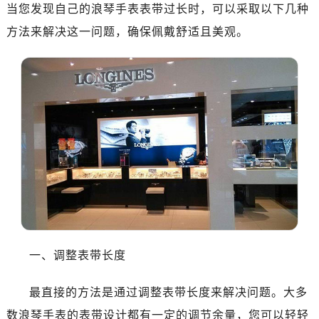
济南市历下区经十路11111号华润中心写字楼（万象城）15层1508室（需提前预约）
当您发现自己的浪琴手表表带过长时，可以采取以下几种
广州市天河区天河路230号万菱汇国际中心写字楼A塔7层704室（需提前预约）
方法来解决这一问题，确保佩戴舒适且美观。
广州市越秀区环市东路371-375号世界贸易中心大厦南塔写字楼15层07室（需提前预约）
深圳市罗湖区深南东路5001号华润大厦写字楼17层1701室（需提前预约）
惠州市惠城区江北文昌一路7号华贸大厦写字楼1座30层05室（需提前预约）
厦门市思明区湖滨东路95号华润大厦写字楼B座11层1104室（需提前预约）
成都市锦江区人民东路6号SAC东原中心写字楼24层2406B室（需提前预约）
重庆市江北区观音桥步行街2号融恒时代广场写字楼9层902室（需提前预约）
长沙市芙蓉区定王台街道建湘路393号世茂环球金融中心写字楼（芙蓉广场）10层13室（需提前预约）
郑州市二七区铭功路10号华润大厦写字楼29层2905室（需提前预约）
太原市迎泽区解放路15号亨得利名表服务中心（品牌授权店）3层整层（需提前预约）
沈阳市沈河区中街路137号亨得利名表服务中心（品牌授权店）1层整层（需提前预约）
沈阳市沈河区中街路83号亨得利名表服务中心（品牌授权店）1层整层（需提前预约）
一、调整表带长度
乌鲁木齐市天山区红山路26号时代广场（CCMALL）C座17层17-B（需提前预约）
温州市鹿城区锦绣路1067号置信广场10层1015室（需提前预约）
最直接的方法是通过调整表带长度来解决问题。大多
大连市中山区人民路15号国际金融大厦7层G室（需提前预约）
数浪琴手表的表带设计都有一定的调节余量，您可以轻轻