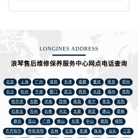
福建省宁德市蕉城区天湖东路浪琴售后服务中心（需提前预约）
福建省莆田市城厢区霞林街道荔华东大道浪琴售后服务中心（需提前预约）
福建省三明市三元区东乾二路浪琴售后服务中心（需提前预约）
福建省漳州市龙文区步港路浪琴售后服务中心（需提前预约）
江苏省常州市新北区龙锦路1590号现代传媒中心5号楼10层1008室浪琴售后服务中心（需提前预约）
江苏省淮安市清江浦区淮海北路浪琴售后服务中心（需提前预约）
LONGINES ADDRESS
江苏省连云港市海州区通灌北路浪琴售后服务中心（需提前预约）
浪琴售后维修保养服务中心网点电话查询
江苏省南京市秦淮区中山南路1号南京中心22层22-C1-C3室浪琴售后服务中心（需提前预约）
江苏省宿迁市宿城区西湖路浪琴售后服务中心（需提前预约）
江苏省泰州市海陵区永定东路399号置地商务中心东塔（华润万象城）17层1706室浪琴售后服务中心（需提前预约）
北京
上海
广州
深圳
天津
成都
重庆
南京
郑州
江苏省徐州市鼓楼区淮海东路29号苏宁广场IFC国际金融中心35层3508室浪琴售后服务中心（需提前预约）
长沙
杭州
宁波
厦门
武汉
西安
大连
福州
贵阳
江苏省盐城市盐都区世纪大道5号盐城金融城写字楼1号楼16层1604室浪琴售后服务中心（需提前预约）
哈尔滨
合肥
济南
昆明
南昌
南宁
青岛
沈阳
江苏省扬州市邗江区国展路29号星耀天地写字楼1号楼18层1803室浪琴售后服务中心（需提前预约）
石家庄
苏州
长春
河北
太原
保定
唐山
邯郸
江苏省镇江市京口区中山东路浪琴售后服务中心（需提前预约）
廊坊
昆山
广西
佛山
东莞
中山
德阳
绵阳
江西省抚州市临川区赣东大道浪琴售后服务中心（需提前预约）
齐齐哈尔
呼和浩特
吉林
无锡
芜湖
珠海
汕头
三亚
江西省赣州市章贡区文清路浪琴售后服务中心（需提前预约）