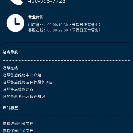
400-995-7728
山东省泰安市泰山区财源街道泰山大街浪琴售后服务中心（需提前预约）
山东省威海市环翠区新威海路89号振华商厦一楼名表维修浪琴售后服务中心（需提前预约）
营业时间
山东省潍坊市奎文区东风东街浪琴售后服务中心（需提前预约）
门店营业：09:00-19:30（节假日正常营业）
山东省枣庄市滕州市北辛路与善国路交叉口浪琴售后服务中心（需提前预约）
客服在线：08:00-22:00（节假日正常营业）
山东省淄博市张店区金晶大道浪琴售后服务中心（需提前预约）
上海市黄浦区南京东路299号宏伊国际广场写字楼8层806室浪琴售后服务中心（需提前预约）
上海市徐汇区虹桥路3号港汇中心2座37层3705室浪琴售后服务中心（需提前预约）
站点导航
浙江省杭州市上城区钱江路1366号华润大厦A座5层503-5室浪琴售后服务中心（需提前预约）
浪琴在线
浙江省湖州市吴兴区劳动路浪琴售后服务中心（需提前预约）
浪琴售后维修中心介绍
浙江省嘉兴市南湖区广益路705号嘉兴世界贸易中心A座13层1304室浪琴售后服务中心（需提前预约）
浪琴售后维修及保养服务项目
浙江省金华市金东区东市南街777号金华万达广场4号楼22楼2209室浪琴售后服务中心（需提前预约）
浪琴售后维修网点
浙江省丽水市莲都区解放街浪琴售后服务中心（需提前预约）
浪琴最新资讯及保养知识
浙江省宁波市江北区大闸南路500号来福士广场办公楼20层2009室浪琴售后服务中心（需提前预约）
热门标签
浙江省衢州市柯城区上街浪琴售后服务中心（需提前预约）
浙江省绍兴市越城区胜利东路379号世茂天际中心写字楼8层805室浪琴售后服务中心（需提前预约）
查看维修相关文档
浙江省舟山市定海区解放东路浪琴售后服务中心（需提前预约）
查看保养相关文档